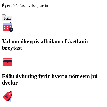
Ég er að ferðast í viðskiptaerindum
Leita
Val um ókeypis afbókun ef áætlanir
breytast
Fáðu ávinning fyrir hverja nótt sem þú
dvelur