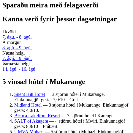
Sparaðu meira með félagaverði
Kanna verð fyrir þessar dagsetningar
Í kvöld
7. ágú. - 8. ágú.
Á morgun
8. ágú. - 9. ágú.
Næsta helgi
7. ágú. - 9. ágú.
Þarnæsta helgi
14. ágú. - 16. ágú.
5 vinsæl hótel í Mukarange
Silent Hill Hotel
— 3 stjörnu hótel í Mukarange.
Einkunnagjöf gesta: 7,0/10 – Gott.
Midland Hotel
— 3 stjörnu hótel í Mukarange. Einkunnagjöf
gesta: 4,0/10.
Bicaca Lakefront Resort
— 3 stjörnu hótel í Karenge.
SALT of Akagera
— 4 stjörnu hótel í Mwiri. Einkunnagjöf
gesta: 8,8/10 – Frábært.
UMVA Muhazi
— 5 stjörnu hótel í Muhazi. Einkunnagjöf