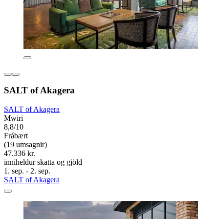
SALT of Akagera
SALT of Akagera
Mwiri
8,8/10
Frábært
(19 umsagnir)
47.336 kr.
inniheldur skatta og gjöld
1. sep. - 2. sep.
SALT of Akagera