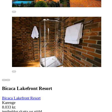
Bicaca Lakefront Resort
Bicaca Lakefront Resort
Karenge
8.033 kr.
inniheldur skatta og gjöld