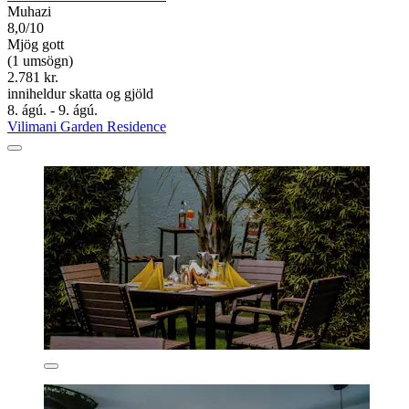
Muhazi
8,0/10
Mjög gott
(1 umsögn)
2.781 kr.
inniheldur skatta og gjöld
8. ágú. - 9. ágú.
Vilimani Garden Residence