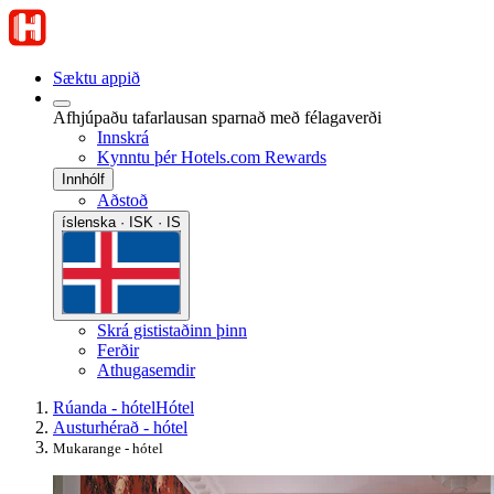
Sæktu appið
Afhjúpaðu tafarlausan sparnað með félagaverði
Innskrá
Kynntu þér Hotels.com Rewards
Innhólf
Aðstoð
íslenska · ISK · IS
Skrá gististaðinn þinn
Ferðir
Athugasemdir
Rúanda - hótel
Hótel
Austurhérað - hótel
Mukarange - hótel