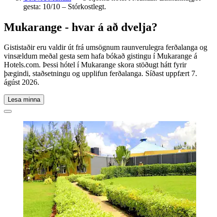
gesta: 10/10 – Stórkostlegt.
Mukarange - hvar á að dvelja?
Gististaðir eru valdir út frá umsögnum raunverulegra ferðalanga og
vinsældum meðal gesta sem hafa bókað gistingu í Mukarange á
Hotels.com. Þessi hótel í Mukarange skora stöðugt hátt fyrir
þægindi, staðsetningu og upplifun ferðalanga. Síðast uppfært
7.
ágúst 2026
.
Lesa minna