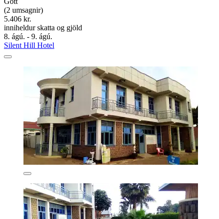
Gott
(2 umsagnir)
5.406 kr.
inniheldur skatta og gjöld
8. ágú. - 9. ágú.
Silent Hill Hotel