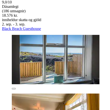
9,0/10
Dásamlegt
(186 umsagnir)
18.576 kr.
inniheldur skatta og gjöld
2. sep. - 3. sep.
Black Beach Guesthouse