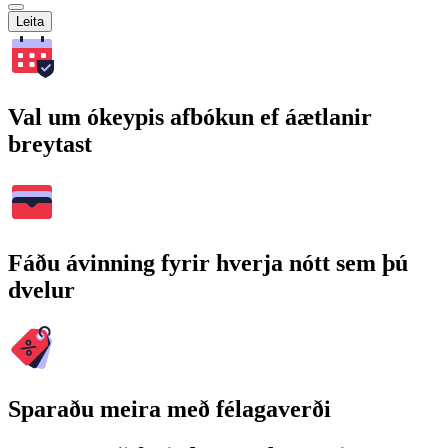
Leita
Val um ókeypis afbókun ef áætlanir
breytast
Fáðu ávinning fyrir hverja nótt sem þú
dvelur
Sparaðu meira með félagaverði