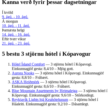
Kanna verð fyrir þessar dagsetningar
Í kvöld
9. ágú. - 10. ágú.
Á morgun
10. ágú. - 11. ágú.
Þarnæsta helgi
14. ágú. - 16. ágú.
Eftir tvær vikur
21. ágú. - 23. ágú.
5 bestu 3 stjörnu hótel í Kópavogur
Hótel Ísland Comfort
— 3 stjörnu hótel í Kópavogi.
Einkunnagjöf gesta: 8,4/10 – Mjög gott.
Aurora Nooks
— 3 stjörnu hótel í Kópavogi. Einkunnagjöf
gesta: 8,8/10 – Frábært.
ASKA Heiðmörk
— 3 stjörnu hótel í Kópavogi.
Einkunnagjöf gesta: 8,6/10 – Frábært.
Blue Mountain Apartments by Heimaleiga
— 3 stjörnu hótel í
Kópavogi. Einkunnagjöf gesta: 9,6/10 – Stórkostlegt.
Reykjavík Lights hjá Keahótelunum
— 3 stjörnu hótel í
Háaleiti. Einkunnagjöf gesta: 9,2/10 – Dásamlegt.