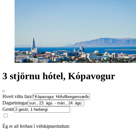
3 stjörnu hótel, Kópavogur
Hvert viltu fara?
Dagsetningar
Gestir
Ég er að ferðast í viðskiptaerindum