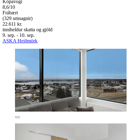
Kópavogi
8,6/10
Frábært
(329 umsagnir)
22.611 kr.
inniheldur skatta og gjöld
9. sep. - 10. sep.
ASKA Heiðmörk