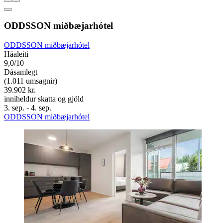
ODDSSON miðbæjarhótel
ODDSSON miðbæjarhótel
Háaleiti
9,0/10
Dásamlegt
(1.011 umsagnir)
39.902 kr.
inniheldur skatta og gjöld
3. sep. - 4. sep.
ODDSSON miðbæjarhótel