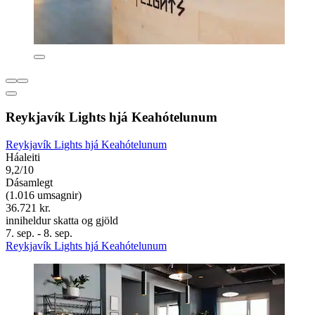
Reykjavík Lights hjá Keahótelunum
Reykjavík Lights hjá Keahótelunum
Háaleiti
9,2/10
Dásamlegt
(1.016 umsagnir)
36.721 kr.
inniheldur skatta og gjöld
7. sep. - 8. sep.
Reykjavík Lights hjá Keahótelunum