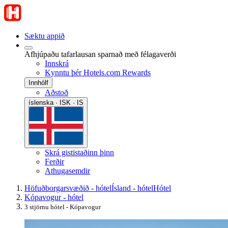
Sæktu appið
Afhjúpaðu tafarlausan sparnað með félagaverði
Innskrá
Kynntu þér Hotels.com Rewards
Innhólf
Aðstoð
íslenska · ISK · IS
Skrá gististaðinn þinn
Ferðir
Athugasemdir
Höfuðborgarsvæðið - hótel
Ísland - hótel
Hótel
Kópavogur - hótel
3 stjörnu hótel - Kópavogur