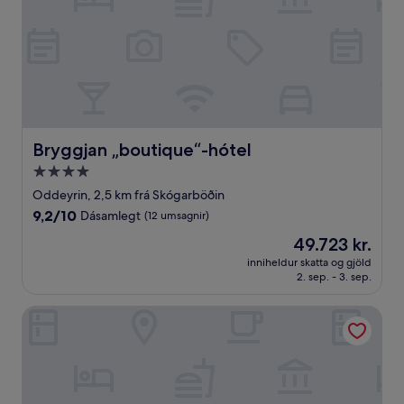
Bryggjan „boutique“-hótel
Bryggjan „boutique“-hótel
4.0
stjörnu
Oddeyrin, 2,5 km frá Skógarböðin
gististaður
9.2
9,2/10
Dásamlegt
(12 umsagnir)
af
Verðið
49.723 kr.
10,
er
Dásamlegt,
inniheldur skatta og gjöld
49.723 kr.
2. sep. - 3. sep.
(12
umsagnir)
Akureyri - Berjaya Iceland Hotels