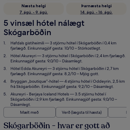
Næsta helgi
Þarnæsta helgi
7. ágú. - 9. ágú.
14. ágú. - 16. ágú.
5 vinsæl hótel nálægt
Skógarböðin
Hafdals gistiheimili
— 3 stjörnu hótel í Skógarböðin í 0,4 km
fjarlægð. Einkunnagjöf gesta: 10/10 – Stórkostlegt.
Hótel Akureyri
— 3 stjörnu hótel í Skógarböðin í 2,4 km fjarlægð.
Einkunnagjöf gesta: 9,0/10 – Dásamlegt.
Hótel Edda Akureyri
— 3 stjörnu hótel í Skógarböðin í 2,7 km
fjarlægð. Einkunnagjöf gesta: 8,2/10 – Mjög gott.
Bryggjan „boutique“-hótel
— 4 stjörnu hótel í Oddeyrin, 2,5 km
frá Skógarböðin. Einkunnagjöf gesta: 9,2/10 – Dásamlegt.
Akureyri - Berjaya Iceland Hotels
— 3.5 stjörnu hótel í
Skógarböðin í 2,9 km fjarlægð. Einkunnagjöf gesta: 9,0/10 –
Dásamlegt.
Mælt með
Verð (lægsta til hæsta)
Fj
Skógarböðin - hvar er gott að