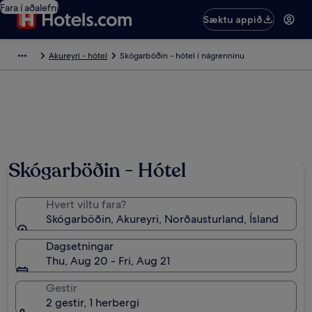
Fara í aðalefni
Sæktu appið
Akureyri - hótel
Skógarböðin - hótel í nágrenninu
Skógarböðin - Hótel
Hvert viltu fara?
Skógarböðin, Akureyri, Norðausturland, Ísland
Dagsetningar
Thu, Aug 20 - Fri, Aug 21
Gestir
2 gestir, 1 herbergi