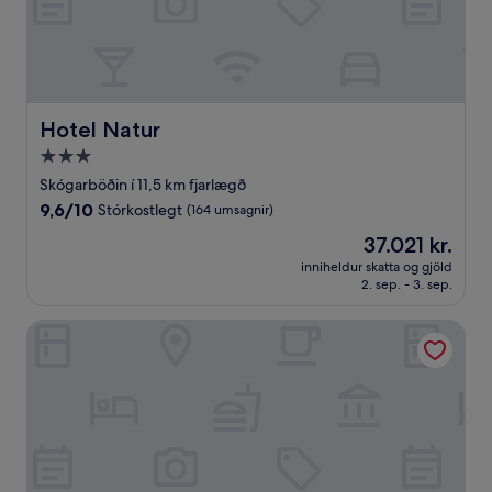
Hotel Natur
Hotel Natur
3.0
stjörnu
Skógarböðin í 11,5 km fjarlægð
gististaður
9.6
9,6/10
Stórkostlegt
(164 umsagnir)
af
Verðið
37.021 kr.
10,
er
Stórkostlegt,
inniheldur skatta og gjöld
37.021 kr.
2. sep. - 3. sep.
(164
umsagnir)
TB-þakíbúð