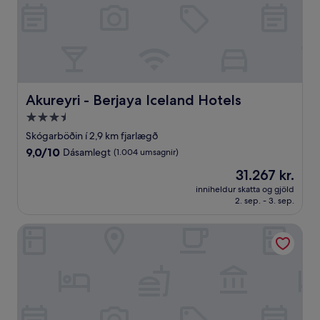
Akureyri - Berjaya Iceland Hotels
Akureyri - Berjaya Iceland Hotels
3.5
stjörnu
Skógarböðin í 2,9 km fjarlægð
gististaður
9.0
9,0/10
Dásamlegt
(1.004 umsagnir)
af
Verðið
31.267 kr.
10,
er
Dásamlegt,
inniheldur skatta og gjöld
31.267 kr.
2. sep. - 3. sep.
(1.004
umsagnir)
Hótel Kea hjá Keahótelunum