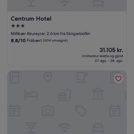
Centrum Hotel
Centrum Hotel
3.0
stjörnu
Miðbær Akureyrar, 2,6 km frá Skógarböðin
gististaður
8.8
8,8/10
Frábært
(604 umsagnir)
af
Verðið
31.105 kr.
10,
er
Frábært,
inniheldur skatta og gjöld
31.105 kr.
27. ágú. - 28. ágú.
(604
umsagnir)
Hótel Kjarnalundur