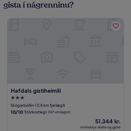
gista í nágrenninu?
Hafdals gistiheimili
Hafdals gistiheimili
Hafdals gistiheimili
3.0
stjörnu
Skógarböðin í 0,4 km fjarlægð
gististaður
10.0
10/10
Stórkostlegt
(167 umsagnir)
af
Verðið
51.344 kr.
10,
er
Stórkostlegt,
inniheldur skatta og gjöld
51.344 kr.