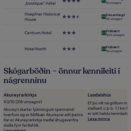
4.0
9.2
„boutique“-hótel
12 umsagnir
framboð
stjörnu
geta
gististaður
Hoepfner Historical
breyst.
Dásamlegt
3.5
9.0
House
65 umsagnir
Frekari
stjörnu
skilmálar
gististaður
geta
Frábært
Centrum Hotel
3.0
8.8
604 umsagnir
átt
stjörnu
við.
gististaður
Frábært
Hotel North
3.0
8.6
52 umsagnir
stjörnu
gististaður
Skógarböðin – önnur kennileiti í
nágrenninu
Akureyrarkirkja
Laxdalshús
9.0/10 (318 umsagnir)
Ef þú vilt ná góðum my
staðsett u.þ.b. 1,1 km 
Akureyri skartar fjölmörgum spennandi
er eitt helsta kennileiti
hverfum og er Miðbær Akureyrar eitt þeirra.
Lesa minna
Þar er Akureyrarkirkja meðal áhugaverðra
staða fyrir ferðafólk.
Lesa minna