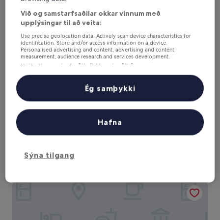
Hótel Edda Akureyri
Við og samstarfsaðilar okkar vinnum með
upplýsingar til að veita:
Use precise geolocation data. Actively scan device characteristics for
identification. Store and/or access information on a device.
Personalised advertising and content, advertising and content
measurement, audience research and services development.
Listi yfir samstarfsaðila (þjónustuaðila)
Ég samþykki
Hafna
Hótel Edda Akureyri
Hótel Edda Akureyri
3.0
stjörnu
Skógarböðin í 2,7 km fjarlægð
Sýna tilgang
gististaður
8.2
8,2/10
Mjög gott
(628 umsagnir)
af
10,
Bryggjan „boutique“-hótel
Mjög
gott,
(628
umsagnir)