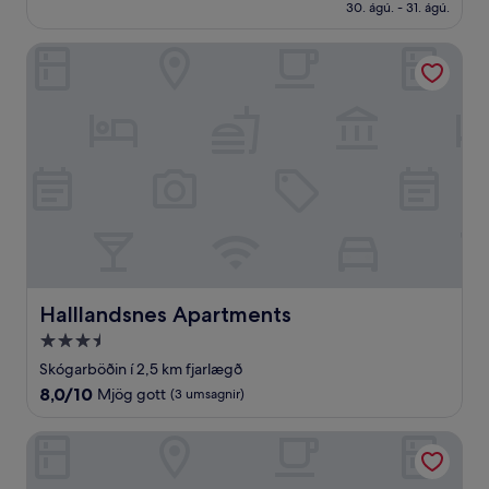
23.999 kr.
30. ágú. - 31. ágú.
(52
umsagnir)
Halllandsnes Apartments
Halllandsnes Apartments
Halllandsnes Apartments
3.5
stjörnu
Skógarböðin í 2,5 km fjarlægð
gististaður
8.0
8,0/10
Mjög gott
(3 umsagnir)
af
10,
Hótel Sveinbjarnargerði
Mjög
gott,