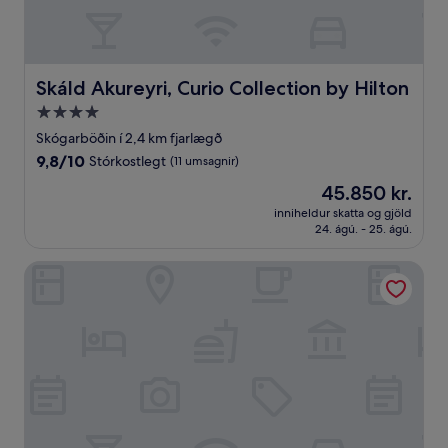
Skáld Akureyri, Curio Collection by Hilton
Skáld Akureyri, Curio Collection by Hilton
4.0
stjörnu
Skógarböðin í 2,4 km fjarlægð
gististaður
9.8
9,8/10
Stórkostlegt
(11 umsagnir)
af
Verðið
45.850 kr.
10,
er
Stórkostlegt,
inniheldur skatta og gjöld
45.850 kr.
24. ágú. - 25. ágú.
(11
umsagnir)
Centrum Hotel