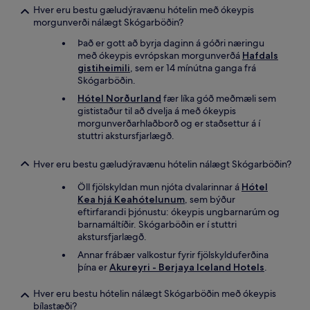
Hver eru bestu gæludýravænu hótelin með ókeypis
morgunverði nálægt Skógarböðin?
Það er gott að byrja daginn á góðri næringu
með ókeypis evrópskan morgunverðá
Hafdals
gistiheimili
, sem er 14 mínútna ganga frá
Skógarböðin.
Hótel Norðurland
fær líka góð meðmæli sem
gististaður til að dvelja á með ókeypis
morgunverðarhlaðborð og er staðsettur á í
stuttri akstursfjarlægð.
Hver eru bestu gæludýravænu hótelin nálægt Skógarböðin?
Öll fjölskyldan mun njóta dvalarinnar á
Hótel
Kea hjá Keahótelunum
, sem býður
eftirfarandi þjónustu: ókeypis ungbarnarúm og
barnamáltíðir. Skógarböðin er í stuttri
akstursfjarlægð.
Annar frábær valkostur fyrir fjölskylduferðina
þína er
Akureyri - Berjaya Iceland Hotels
.
Hver eru bestu hótelin nálægt Skógarböðin með ókeypis
bílastæði?