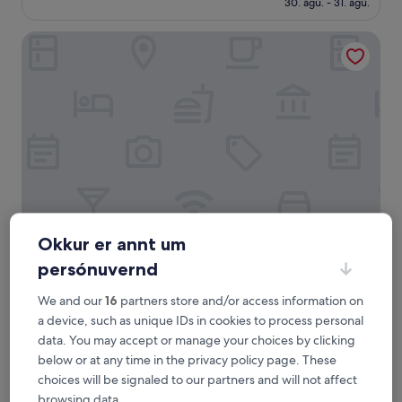
30. ágú. - 31. ágú.
(167
umsagnir)
Hótel Akureyri
Okkur er annt um
Hótel Akureyri
Hótel Akureyri
persónuvernd
3.0
stjörnu
Skógarböðin í 2,4 km fjarlægð
We and our
16
partners store and/or access information on
gististaður
9.0
9,0/10
Dásamlegt
a device, such as unique IDs in cookies to process personal
(387 umsagnir)
af
data. You may accept or manage your choices by clicking
Verðið
28.366 kr.
10,
below or at any time in the privacy policy page. These
er
Dásamlegt,
inniheldur skatta og gjöld
28.366 kr.
choices will be signaled to our partners and will not affect
28. ágú. - 29. ágú.
(387
umsagnir)
browsing data.