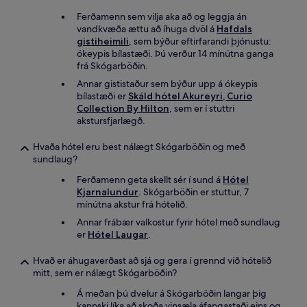
Ferðamenn sem vilja aka að og leggja án
vandkvæða ættu að íhuga dvöl á
Hafdals
gistiheimili
, sem býður eftirfarandi þjónustu:
ókeypis bílastæði. Þú verður 14 mínútna ganga
frá Skógarböðin.
Annar gististaður sem býður upp á ókeypis
bílastæði er
Skáld hótel Akureyri, Curio
Collection By Hilton
, sem er í stuttri
akstursfjarlægð.
Hvaða hótel eru best nálægt Skógarböðin og með
sundlaug?
Ferðamenn geta skellt sér í sund á
Hótel
Kjarnalundur
. Skógarböðin er stuttur, 7
mínútna akstur frá hótelið.
Annar frábær valkostur fyrir hótel með sundlaug
er
Hótel Laugar
.
Hvað er áhugaverðast að sjá og gera í grennd við hótelið
mitt, sem er nálægt Skógarböðin?
Á meðan þú dvelur á Skógarböðin langar þig
kannski líka að skoða vinsæla áfangastaði eins og