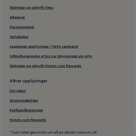
Skilmálar og skilyrði Vrbo
Hrafnagil – hótel
Nonnahús – hótel í nágrenninu
Aðgengi
Hlíðarfjall Akureyri – hótel í nágrenninu
Persónuvernd
Gistiheimili – Akureyri
Vafrakökur
Hótel með bílastæði – Norðausturland
Lagalegar upplýsingar / Hafa samband
Viðmiðunarreglur efnis og tilkynningar um efni
Skilmálar og skilyrði Hotels.com Rewards
Aðrar upplýsingar
Um okkur
Atvinnutækifæri
Ferðaleiðbeiningar
Hotels.com Rewards
* Sum hótel gera kröfu um að þú afbókir meira en 24