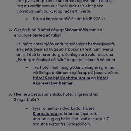
eftir því hvert þú ætlar að ferðast og hvenær. Til að sjá
lægstu verðin sem eru í boði skaltu sía eftir þeim
viðmiðum sem þú kýst og raða eftir verði.
Kíktu á lægsta verðið á nótt frá 15.905 kr.
Get ég fundið hótel nálægt Skógarböðin sem eru
endurgreiðanleg að fullu?
Já, mörg hótel bjóða endurgreiðanlegt herbergisverð,
en gættu þess að huga að afbókunarfrestinum hverju
sinni. Til að finna endurgreiðanleg verð velur þú síuna
„Endurgreiðanlegt að fullu" þegar þú leitar að hótelum.
Tvö hótel með mjög góðar umsagnir í grennd
við Skógarböðin sem bjóða upp á þessi verð eru
Hótel Kea hjá Keahótelunum
og
Hótel
Akureyri Dynheimar
.
Hver eru bestu rómantísku hótelin í grennd við
Skógarböðin?
Fyrir rómantíska dvöl býður
Hótel
Kjarnalundur
eftirfarandi þjónustu:
útisundlaug og heilsulind. Það er stuttur, 7
mínútna akstur frá Skógarböðin.