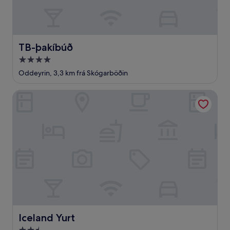
TB-þakíbúð
TB-þakíbúð
4.0
stjörnu
Oddeyrin, 3,3 km frá Skógarböðin
gististaður
Iceland Yurt
Iceland Yurt
Iceland Yurt