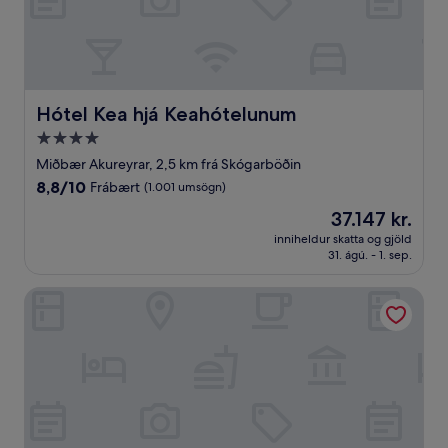
Hótel Kea hjá Keahótelunum
Hótel Kea hjá Keahótelunum
4.0
stjörnu
Miðbær Akureyrar, 2,5 km frá Skógarböðin
gististaður
8.8
8,8/10
Frábært
(1.001 umsögn)
af
Verðið
37.147 kr.
10,
er
Frábært,
inniheldur skatta og gjöld
37.147 kr.
31. ágú. - 1. sep.
(1.001
umsögn)
Skáld Akureyri, Curio Collection by Hilton