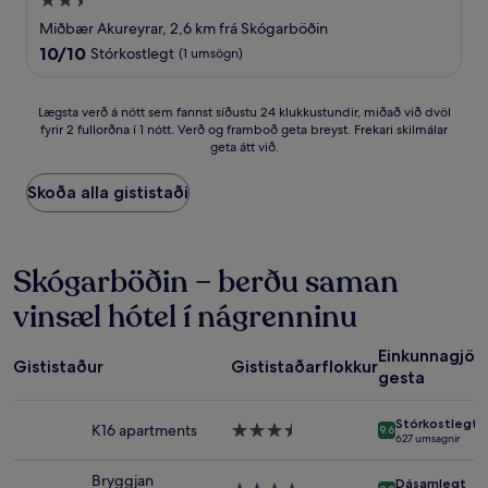
2.5
stjörnu
Miðbær Akureyrar, 2,6 km frá Skógarböðin
gististaður
10.0
10/10
Stórkostlegt
(1 umsögn)
af
10,
Stórkostlegt,
Lægsta
Lægsta verð á nótt sem fannst síðustu 24 klukkustundir, miðað við dvöl
(1
fyrir 2 fullorðna í 1 nótt. Verð og framboð geta breyst. Frekari skilmálar
verð
geta átt við.
umsögn)
á
nótt
sem
Skoða alla gististaði
fannst
síðustu
24
klukkustundir,
Skógarböðin – berðu saman
miðað
vinsæl hótel í nágrenninu
við
dvöl
fyrir
Einkunnagjöf
Gististaður
Gististaðarflokkur
2
gesta
fullorðna
í
Stórkostlegt
1
K16 apartments
3.5
9.6
627 umsagnir
nótt.
stjörnu
Verð
gististaður
Bryggjan
og
Dásamlegt