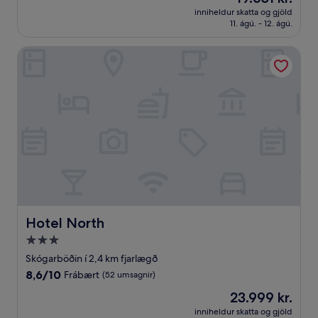
er
Frábært,
inniheldur skatta og gjöld
19.651 kr.
11. ágú. - 12. ágú.
(515
umsagnir)
Hotel North
Hotel North
Hotel North
3.0
stjörnu
Skógarböðin í 2,4 km fjarlægð
gististaður
8.6
8,6/10
Frábært
(52 umsagnir)
af
Verðið
23.999 kr.
10,
er
Frábært,
inniheldur skatta og gjöld