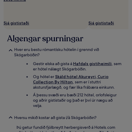
Sjá gististaði
Sjá gististaði
Algengar spurningar
Hver eru bestu rómantísku hótelin í grennd við
Skógarböðin?
Gestir elska að gista á
Hafdals gistiheimili
, sem
er hótel nálægt Skógarböðin.
Og hótel er
Skáld hótel Akureyri, Curio
Collection By Hilton
, sem er í stuttri
akstursfjarlægð, og fær líka frábæra einkunn.
Á þessu svæði eru bæði 212 hótel, orlofsleigur
og aðrir gististaðir og það er því úr nægu að
velja.
Hversu mikið kostar að gista í/á Skógarböðin?
Þú getur fundið fjölbreytt herbergisverð á Hotels.com