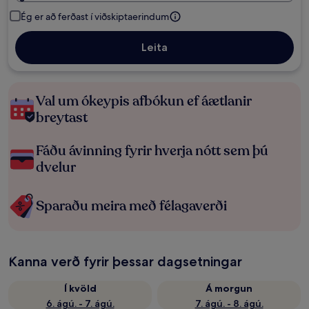
Ég er að ferðast í viðskiptaerindum
Leita
Val um ókeypis afbókun ef áætlanir
breytast
Fáðu ávinning fyrir hverja nótt sem þú
dvelur
Sparaðu meira með félagaverði
Kanna verð fyrir þessar dagsetningar
Í kvöld
Á morgun
6. ágú. - 7. ágú.
7. ágú. - 8. ágú.