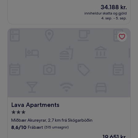
af
Verðið
34.188 kr.
10,
er
Mjög
inniheldur skatta og gjöld
34.188 kr.
4. sep. - 5. sep.
gott,
(323
umsagnir)
Lava Apartments
Lava Apartments
Lava Apartments
3.0
stjörnu
Miðbær Akureyrar, 2,7 km frá Skógarböðin
gististaður
8.6
8,6/10
Frábært
(515 umsagnir)
af
Verðið
19.651 kr.
10,