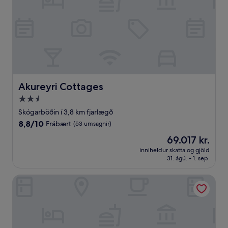
Akureyri Cottages
Akureyri Cottages
2.5
stjörnu
Skógarböðin í 3,8 km fjarlægð
gististaður
8.8
8,8/10
Frábært
(53 umsagnir)
af
Verðið
69.017 kr.
10,
er
Frábært,
inniheldur skatta og gjöld
69.017 kr.
31. ágú. - 1. sep.
(53
umsagnir)
Hotel Halond