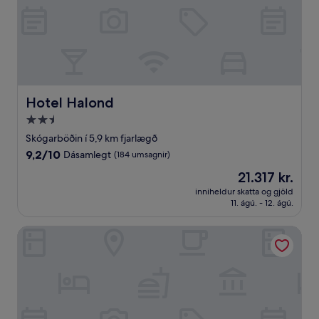
Hotel Halond
Hotel Halond
2.5
stjörnu
Skógarböðin í 5,9 km fjarlægð
gististaður
9.2
9,2/10
Dásamlegt
(184 umsagnir)
af
Verðið
21.317 kr.
10,
er
Dásamlegt,
inniheldur skatta og gjöld
21.317 kr.
11. ágú. - 12. ágú.
(184
umsagnir)
Hotel Natur