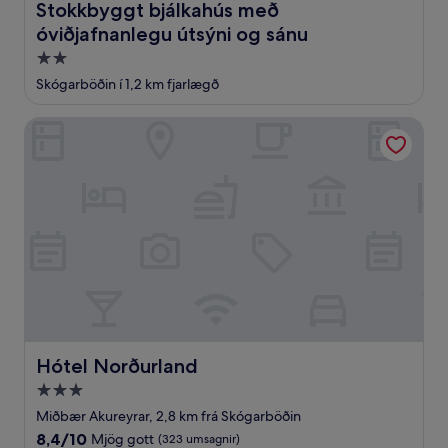
Stokkbyggt bjálkahús með óviðjafnanlegu útsýni og sánu
Stokkbyggt bjálkahús með
óviðjafnanlegu útsýni og sánu
2.0
stjörnu
Skógarböðin í 1,2 km fjarlægð
gististaður
Hótel Norðurland
Hótel Norðurland
Hótel Norðurland
3.0
stjörnu
Miðbær Akureyrar, 2,8 km frá Skógarböðin
gististaður
8.4
8,4/10
Mjög gott
(323 umsagnir)