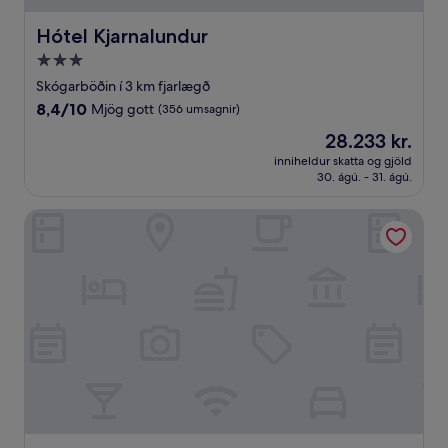
Hótel Kjarnalundur
Hótel Kjarnalundur
3.0
stjörnu
Skógarböðin í 3 km fjarlægð
gististaður
8.4
8,4/10
Mjög gott
(356 umsagnir)
af
Verðið
28.233 kr.
10,
er
Mjög
inniheldur skatta og gjöld
28.233 kr.
30. ágú. - 31. ágú.
gott,
(356
umsagnir)
Stokkbyggt bjálkahús með óviðjafnanlegu útsýni og sánu