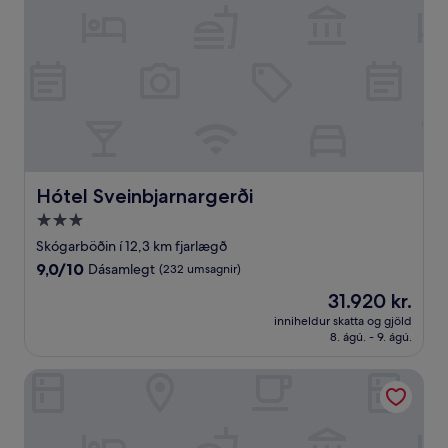
(3
umsagnir)
Hótel Sveinbjarnargerði
Hótel Sveinbjarnargerði
3.0
stjörnu
Skógarböðin í 12,3 km fjarlægð
gististaður
9.0
9,0/10
Dásamlegt
(232 umsagnir)
af
Verðið
31.920 kr.
10,
er
Dásamlegt,
inniheldur skatta og gjöld
31.920 kr.
8. ágú. - 9. ágú.
(232
umsagnir)
Akureyri Cottages