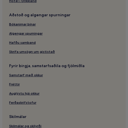
Hotel i Grikkland
Giljahverfi – hótel
Aðstoð og algengar spurningar
Þorpið – hótel
Akureyri – hótel
Bókanirnar þínar
Oddeyrin – hótel
Algengar spurningar
Hótel með ókeypis morgunverði – Akureyri
Hafðu samband
Fjölskylduhótel – Akureyri
Skrifa umsögn um gististað
Lystigarður Akureyrar – hótel í nágrenninu
Fyrir birgja, samstarfsaðila og fjölmiðla
Akureyri – hótel í nágrenninu
Samstarf með okkur
Leirhnjúkur – hótel í nágrenninu
Svalbarðseyri – hótel
Fréttir
Gistiheimili – Norðausturland
Auglýstu hjá okkur
Hals – hótel
Ferðaskrifstofur
Skíðahótel – Akureyri
Skilmálar
St. Peter's Catholic Church – hótel í nágrenninu
Skilmálar og skilyrði
Súlur – hótel í nágrenninu