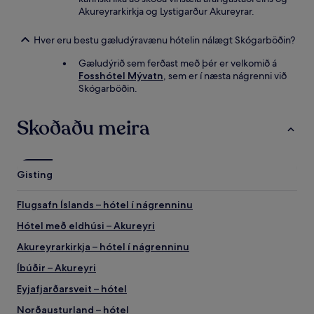
Akureyrarkirkja og Lystigarður Akureyrar.
Hver eru bestu gæludýravænu hótelin nálægt Skógarböðin?
Gæludýrið sem ferðast með þér er velkomið á
Fosshótel Mývatn
, sem er í næsta nágrenni við
Skógarböðin.
Skoðaðu meira
Gisting
Flugsafn Íslands – hótel í nágrenninu
Hótel með eldhúsi – Akureyri
Akureyrarkirkja – hótel í nágrenninu
Íbúðir – Akureyri
Eyjafjarðarsveit – hótel
Norðausturland – hótel