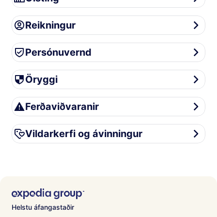
Reikningur
Reikningur
Persónuvernd
Persónuvernd
Öryggi
Öryggi
Ferðaviðvaranir
Ferðaviðvaranir
Vildarkerfi og ávinningur
Vildarkerfi og ávinningur
Helstu áfangastaðir