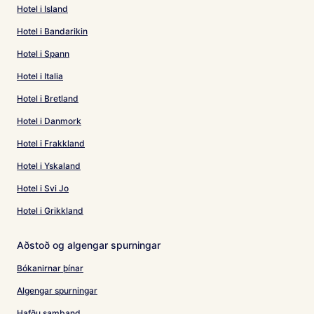
Hotel i Island
Hotel i Bandarikin
Hotel i Spann
Hotel i Italia
Hotel i Bretland
Hotel i Danmork
Hotel i Frakkland
Hotel i Yskaland
Hotel i Svi Jo
Hotel i Grikkland
Aðstoð og algengar spurningar
Bókanirnar þínar
Algengar spurningar
Hafðu samband