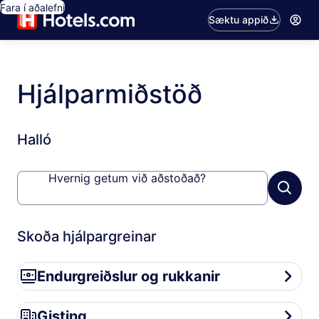
Fara í aðalefni
Sæktu appið
Hjálparmiðstöð
Halló
Hvernig getum við aðstoðað?
Skoða hjálpargreinar
Endurgreiðslur og rukkanir
Endurgreiðslur og rukkanir
Gisting
Gisting