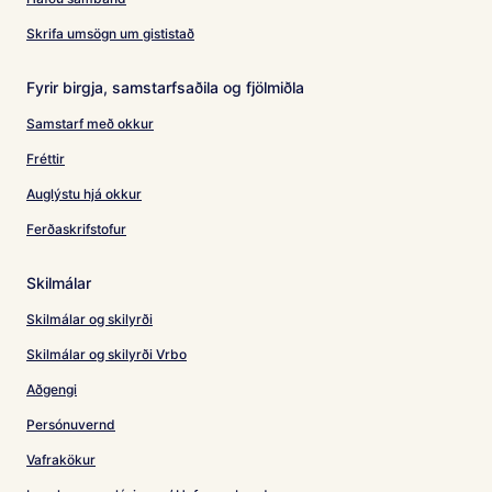
Skrifa umsögn um gististað
Fyrir birgja, samstarfsaðila og fjölmiðla
Samstarf með okkur
Fréttir
Auglýstu hjá okkur
Ferðaskrifstofur
Skilmálar
Skilmálar og skilyrði
Skilmálar og skilyrði Vrbo
Aðgengi
Persónuvernd
Vafrakökur