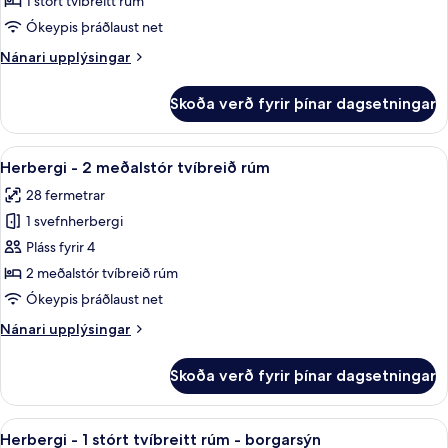
1 stórt tvíbreitt rúm
1
Ókeypis þráðlaust net
stórt
Nánari
Nánari upplýsingar
tvíbreitt
upplýsingar
rúm
fyrir
Skoða verð fyrir þínar dagsetningar
Herbergi
-
1
Skoða
Rúmföt af bestu gerð, rúm með „pillo
4
stórt
Herbergi - 2 meðalstór tvíbreið rúm
allar
tvíbreitt
28 fermetrar
rúm
myndir
1 svefnherbergi
fyrir
Herbergi
Pláss fyrir 4
-
2 meðalstór tvíbreið rúm
2
Ókeypis þráðlaust net
meðalstór
Nánari
Nánari upplýsingar
tvíbreið
upplýsingar
rúm
fyrir
Skoða verð fyrir þínar dagsetningar
Herbergi
-
2
Skoða
Útsýni úr herberginu
5
meðalstór
Herbergi - 1 stórt tvíbreitt rúm - borgarsýn