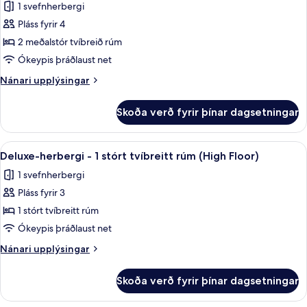
Herbergi
1 svefnherbergi
yfir
-
vatn
Pláss fyrir 4
2
2 meðalstór tvíbreið rúm
meðalstór
Ókeypis þráðlaust net
tvíbreið
Nánari
Nánari upplýsingar
rúm
upplýsingar
-
fyrir
Skoða verð fyrir þínar dagsetningar
útsýni
Herbergi
-
yfir
2
Skoða
Rúmföt af bestu gerð, rúm með „pillo
vatn
3
meðalstór
Deluxe-herbergi - 1 stórt tvíbreitt rúm (High Floor)
allar
tvíbreið
1 svefnherbergi
rúm
myndir
-
Pláss fyrir 3
fyrir
útsýni
Deluxe-
1 stórt tvíbreitt rúm
yfir
herbergi
vatn
Ókeypis þráðlaust net
-
Nánari
Nánari upplýsingar
1
upplýsingar
stórt
fyrir
Skoða verð fyrir þínar dagsetningar
Deluxe-
tvíbreitt
herbergi
rúm