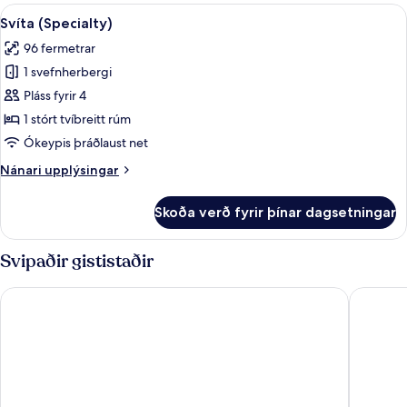
-
Skoða
Svíta (Specialty) | Rúmföt af bestu g
(High
15
1
Svíta (Specialty)
allar
stórt
Floor)
96 fermetrar
tvíbreitt
myndir
rúm
1 svefnherbergi
fyrir
(High
Svíta
Pláss fyrir 4
Floor)
(Specialty)
1 stórt tvíbreitt rúm
Ókeypis þráðlaust net
Nánari
Nánari upplýsingar
upplýsingar
fyrir
Skoða verð fyrir þínar dagsetningar
Svíta
(Specialty)
Svipaðir gististaðir
Fairmont Chicago at Millennium Park
Sheraton