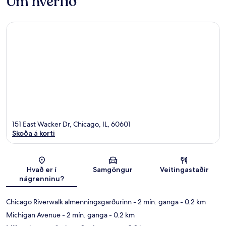
Um hverfið
151 East Wacker Dr, Chicago, IL, 60601
Skoða á korti
Kort
Hvað er í
Samgöngur
Veitingastaðir
nágrenninu?
Chicago Riverwalk almenningsgarðurinn
- 2 mín. ganga
- 0.2 km
Michigan Avenue
- 2 mín. ganga
- 0.2 km