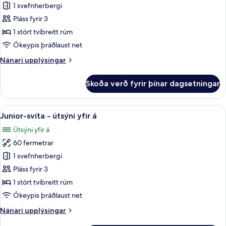
1 svefnherbergi
-
1
Pláss fyrir 3
stórt
1 stórt tvíbreitt rúm
tvíbreitt
Ókeypis þráðlaust net
rúm
Nánari
Nánari upplýsingar
-
upplýsingar
gott
fyrir
Skoða verð fyrir þínar dagsetningar
Herbergi
aðgengi
-
-
1
Skoða
Junior-svíta - útsýni yfir á | Rúmföt 
baðker
9
stórt
Junior-svíta - útsýni yfir á
allar
(City
tvíbreitt
Útsýni yfir á
rúm
myndir
View)
-
60 fermetrar
fyrir
gott
Junior-
1 svefnherbergi
aðgengi
svíta
-
Pláss fyrir 3
baðker
-
1 stórt tvíbreitt rúm
(City
útsýni
Ókeypis þráðlaust net
View)
yfir
Nánari
Nánari upplýsingar
á
upplýsingar