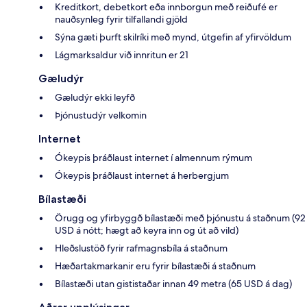
Kreditkort, debetkort eða innborgun með reiðufé er
nauðsynleg fyrir tilfallandi gjöld
Sýna gæti þurft skilríki með mynd, útgefin af yfirvöldum
Lágmarksaldur við innritun er 21
Gæludýr
Gæludýr ekki leyfð
Þjónustudýr velkomin
Internet
Ókeypis þráðlaust internet í almennum rýmum
Ókeypis þráðlaust internet á herbergjum
Bílastæði
Örugg og yfirbyggð bílastæði með þjónustu á staðnum (92
USD á nótt; hægt að keyra inn og út að vild)
Hleðslustöð fyrir rafmagnsbíla á staðnum
Hæðartakmarkanir eru fyrir bílastæði á staðnum
Bílastæði utan gististaðar innan 49 metra (65 USD á dag)