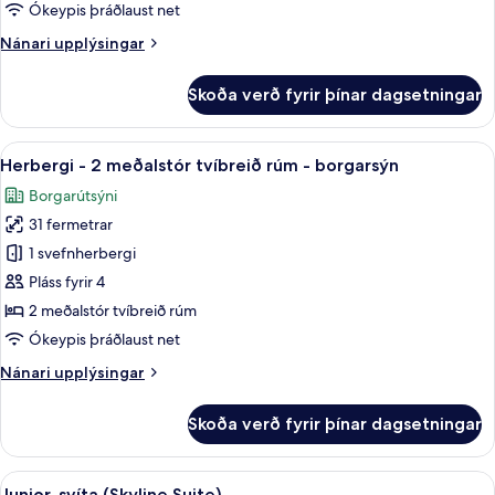
-
Ókeypis þráðlaust net
2
Nánari
Nánari upplýsingar
meðalstór
upplýsingar
tvíbreið
fyrir
Skoða verð fyrir þínar dagsetningar
Deluxe-
rúm
herbergi
-
Skoða
Útsýni úr herberginu
5
2
Herbergi - 2 meðalstór tvíbreið rúm - borgarsýn
allar
meðalstór
Borgarútsýni
tvíbreið
myndir
rúm
31 fermetrar
fyrir
Herbergi
1 svefnherbergi
-
Pláss fyrir 4
2
2 meðalstór tvíbreið rúm
meðalstór
Ókeypis þráðlaust net
tvíbreið
Nánari
Nánari upplýsingar
rúm
upplýsingar
-
fyrir
Skoða verð fyrir þínar dagsetningar
borgarsýn
Herbergi
-
2
Skoða
Junior-svíta (Skyline Suite) | Rúmföt
7
meðalstór
Junior-svíta (Skyline Suite)