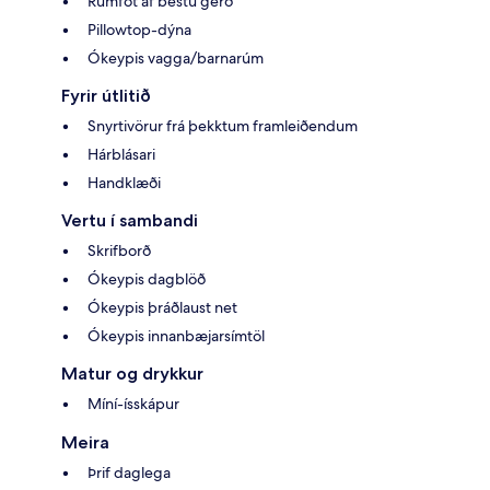
Rúmföt af bestu gerð
Pillowtop-dýna
Ókeypis vagga/barnarúm
Fyrir útlitið
Snyrtivörur frá þekktum framleiðendum
Hárblásari
Handklæði
Vertu í sambandi
Skrifborð
Ókeypis dagblöð
Ókeypis þráðlaust net
Ókeypis innanbæjarsímtöl
Matur og drykkur
Míní-ísskápur
Meira
Þrif daglega