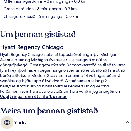
Millennium-garðurinn
- 3 mín. ganga
- 0.3 km
Grant-garðurinn
- 3 mín. ganga
- 0.3 km
Chicago leikhúsið
- 6 mín. ganga
- 0.6 km
Um þennan gististað
Hyatt Regency Chicago
Hyatt Regency Chicago státar af toppstaðsetningu, því Michigan
Avenue brúin og Michigan Avenue eru í einungis 5 mínútna
göngufjarlægð. Gestir geta nýtt sér líkamsræktarstöðina til að fá útrás
fyrir hreyfiþörfina, en þegar hungrið sverfur að er tilvalið að fara út að
borða á Stetsons Modern Steak, sem er einn af 4 veitingastöðum á
svæðinu og býður upp á kvöldverð. Á staðnum eru einnig 2
barir/setustofur, skyndibitastaður/sælkeraverslun og verönd.
Ferðamenn sem hafa dvalið á staðnum hafa verið mjög ánægðir en
meðal þess sem þeir nefna sem sérstaka kosti eru þægileg rúm og
Upplýsingar um rétt til afbókunar
hjálpsamt starfsfólk. Gististaðurinn er stutt frá almenningssamgöngum:
Randolph-Wabash lestarstöðin er í 8 mínútna göngufjarlægð og State
Meira um þennan gististað
lestarstöðin í 8 mínútna.
Yfirlit