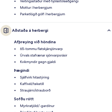
Veitingastaður með hjólastólaaðgengi
Mottur í herbergjum
Parketlögð gólf í herbergjum
Aðstaða á herbergi
Afþreying við höndina
65-tommu flatskjársjónvarp
Úrvals stafrænar sjónvarpsrásir
Kvikmyndir gegn gjaldi
Þægindi
Sjálfvirk hitastýring
Kaffivél/teketill
Straujárn/strauborð
Sofðu rótt
Myrkratjöld/-gardínur