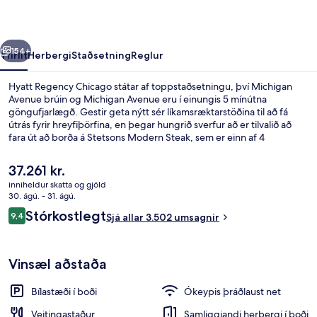
rra
Næsta
154+
Yfirlit
Herbergi
Staðsetning
Reglur
Hyatt Regency Chicago státar af toppstaðsetningu, því Michigan
Avenue brúin og Michigan Avenue eru í einungis 5 mínútna
göngufjarlægð. Gestir geta nýtt sér líkamsræktarstöðina til að fá
útrás fyrir hreyfiþörfina, en þegar hungrið sverfur að er tilvalið að
fara út að borða á Stetsons Modern Steak, sem er einn af 4
veitingastöðum á svæðinu og býður upp á kvöldverð. Á staðnum eru
einnig 2 barir/setustofur, skyndibitastaður/sælkeraverslun og
Núverandi
37.261 kr.
verönd. Ferðamenn sem hafa dvalið á staðnum hafa verið mjög
verð
inniheldur skatta og gjöld
ánægðir en meðal þess sem þeir nefna sem sérstaka kosti eru
er
30. ágú. - 31. ágú.
þægileg rúm og hjálpsamt starfsfólk. Gististaðurinn er stutt frá
2 barir/setustofur
37.261 kr.
Umsagnir
almenningssamgöngum: Randolph-Wabash lestarstöðin er í 8
Stórkostlegt
9,4
Sjá allar 3.502 umsagnir
9,4 af 10
mínútna göngufjarlægð og State lestarstöðin í 8 mínútna.
Vinsæl aðstaða
Bílastæði í boði
Ókeypis þráðlaust net
Veitingastaður
Samliggjandi herbergi í boði