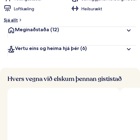
Loftkæling
Heilsurækt
Sjá allt
Meginaðstaða
(12)
Vertu eins og heima hjá þér
(6)
Hvers vegna við elskum þennan gististað