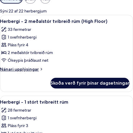
í
boði
Sýni 22 af 22 herbergjum
fyrir
Skoða
Rúmföt af bestu gerð, rúm með „pillo
2
Herbergi - 2 meðalstór tvíbreið rúm (High Floor)
herbergi
allar
33 fermetrar
myndir
1 svefnherbergi
fyrir
Herbergi
Pláss fyrir 4
-
2 meðalstór tvíbreið rúm
2
Ókeypis þráðlaust net
meðalstór
Nánari
Nánari upplýsingar
tvíbreið
upplýsingar
rúm
fyrir
Skoða verð fyrir þínar dagsetningar
Herbergi
(High
-
Floor)
2
Skoða
Rúmföt af bestu gerð, rúm með „pillo
5
meðalstór
Herbergi - 1 stórt tvíbreitt rúm
allar
tvíbreið
28 fermetrar
rúm
myndir
(High
1 svefnherbergi
fyrir
Floor)
Herbergi
Pláss fyrir 3
-