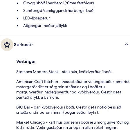
Öryggishólf í herbergi (rúmar fartölvur)
Samtengd/samliggjandi herbergi í boði
LED-ljósaperur
Aðgangur með snjalllykli
Sérkostir
Veitingar
Stetsons Modern Steak - steikhús, kvöldverður í boði.
American Craft Kitchen - Þessi staður er veitingastaður, amerísk
matargerðarlist er sérgrein staðarins og í boði eru
morgunverður, hádegisverður og kvöldverður. Gestir geta
pantað drykk á barnum.
BIG Bar - bar, kvöldverður í boði. Gestir geta notið þess að
snæða undir berum himni (þegar veður leyfir).
Market Chicago - kaffihús þar sem í boði eru morgunverður og
léttir réttir. Veitingastaðurinn er opinn allan sólarhringinn.