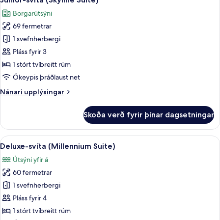
allar
tvíbreið
Borgarútsýni
rúm
myndir
-
69 fermetrar
fyrir
borgarsýn
Junior-
1 svefnherbergi
svíta
Pláss fyrir 3
(Skyline
1 stórt tvíbreitt rúm
Suite)
Ókeypis þráðlaust net
Nánari
Nánari upplýsingar
upplýsingar
fyrir
Skoða verð fyrir þínar dagsetningar
Junior-
svíta
(Skyline
Skoða
Útsýni úr herberginu
12
Suite)
Deluxe-svíta (Millennium Suite)
allar
Útsýni yfir á
myndir
60 fermetrar
fyrir
Deluxe-
1 svefnherbergi
svíta
Pláss fyrir 4
(Millennium
1 stórt tvíbreitt rúm
Suite)