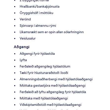
Hraðbanki/bankaþjónusta
Öryggishólf í móttöku
Verönd
Sjónvarp í almennu rými
Líkamsrækt sem er opin allan sólarhringinn
Veislusalur
Aðgengi
Aðgengi fyrir hjólastóla
Lyfta
Ferðaleið aðgengileg hjólastólum
Tæki fyrir hlustunaraðstoð í boði
Almenningsbaðherbergi með hjólastólaaðgengi
Móttaka gestastjóra með hjólastólaaðgengi
Ferðaleið að lyftu aðgengileg fyrir hjólastóla
Móttaka með hjólastólaaðgengi
Viðskiptamiðstöð með hjólastólaaðgengi