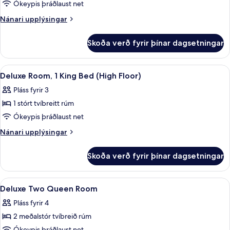
Ókeypis þráðlaust net
Nánari
Nánari upplýsingar
upplýsingar
fyrir
Skoða verð fyrir þínar dagsetningar
Deluxe-
svíta
(Millennium
Skoða
Að innan
3
Suite)
Deluxe Room, 1 King Bed (High Floor)
allar
Pláss fyrir 3
myndir
1 stórt tvíbreitt rúm
fyrir
Deluxe
Ókeypis þráðlaust net
Room,
Nánari
Nánari upplýsingar
1
upplýsingar
fyrir
King
Skoða verð fyrir þínar dagsetningar
Deluxe
Bed
Room,
(High
1
Skoða
Rúmföt af bestu gerð, rúm með „pillo
5
Floor)
King
Deluxe Two Queen Room
allar
Bed
Pláss fyrir 4
(High
myndir
Floor)
2 meðalstór tvíbreið rúm
fyrir
Ókeypis þráðlaust net