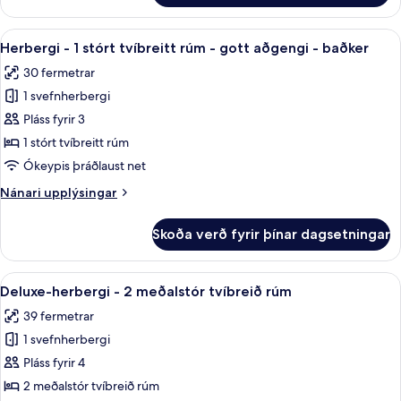
gott
-
aðgengi
2
Skoða
Rúmföt af bestu gerð, rúm með „pillo
-
6
meðalstór
Herbergi - 1 stórt tvíbreitt rúm - gott aðgengi - baðker
allar
tvíbreið
baðker
30 fermetrar
rúm
myndir
-
1 svefnherbergi
fyrir
gott
Herbergi
Pláss fyrir 3
aðgengi
-
-
1 stórt tvíbreitt rúm
baðker
1
Ókeypis þráðlaust net
stórt
Nánari
Nánari upplýsingar
tvíbreitt
upplýsingar
rúm
fyrir
Skoða verð fyrir þínar dagsetningar
Herbergi
-
-
gott
1
Skoða
Rúmföt af bestu gerð, rúm með „pillo
aðgengi
4
stórt
Deluxe-herbergi - 2 meðalstór tvíbreið rúm
allar
-
tvíbreitt
39 fermetrar
rúm
myndir
baðker
-
1 svefnherbergi
fyrir
gott
Deluxe-
Pláss fyrir 4
aðgengi
herbergi
-
2 meðalstór tvíbreið rúm
baðker