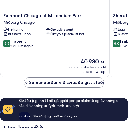
Fairmont
Sherato
Fairmont Chicago at Millennium Park
Sherat
Chicago
Grand
Miðborg Chicago
Miðborg
at
Chicago
Heilsulind
Gæludýravænt
Laug
Millennium
Riverwal
Bílastæði í boði
Ókeypis þráðlaust net
Bílastæ
Park
Miðbor
Miðborg
Chicago
8.8
8.6
Frábært
Frá
8,8
8,6
Chicago
af
af
2.311 umsagnir
1.776
10,
10,
Frábært,
Frábært
Verðið
40.930 kr.
2.311
1.776
er
umsagnir
umsagni
inniheldur skatta og gjöld
40.930 kr.
2. sep. - 3. sep.
Samanburður við svipaða gististaði
Skráðu þig inn til að sjá gjaldgenga afslætti og ávinninga.
Meiri ávinningur fyrir meiri ævintýri!
Innskrá
Skráðu þig, það er ókeypis