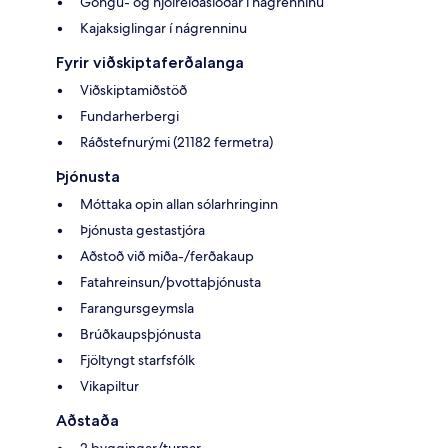
Göngu- og hjólreiðaslóðar í nágrenninu
Kajaksiglingar í nágrenninu
Fyrir viðskiptaferðalanga
Viðskiptamiðstöð
Fundarherbergi
Ráðstefnurými (21182 fermetra)
Þjónusta
Móttaka opin allan sólarhringinn
Þjónusta gestastjóra
Aðstoð við miða-/ferðakaup
Fatahreinsun/þvottaþjónusta
Farangursgeymsla
Brúðkaupsþjónusta
Fjöltyngt starfsfólk
Vikapiltur
Aðstaða
2 byggingar/turnar