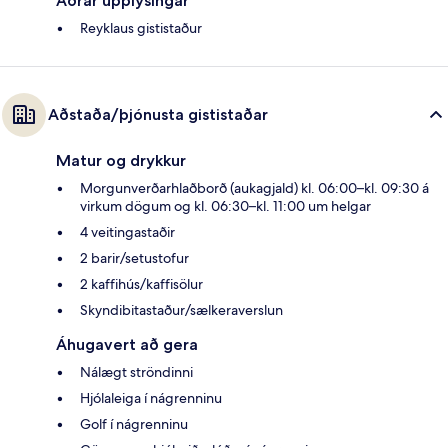
Aðrar upplýsingar
Reyklaus gististaður
Aðstaða/þjónusta gististaðar
Matur og drykkur
Morgunverðarhlaðborð (aukagjald) kl. 06:00–kl. 09:30 á
virkum dögum og kl. 06:30–kl. 11:00 um helgar
4 veitingastaðir
2 barir/setustofur
2 kaffihús/kaffisölur
Skyndibitastaður/sælkeraverslun
Áhugavert að gera
Nálægt ströndinni
Hjólaleiga í nágrenninu
Golf í nágrenninu