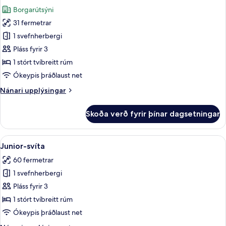
allar
tvíbreið
Borgarútsýni
rúm
myndir
31 fermetrar
fyrir
Herbergi
1 svefnherbergi
-
Pláss fyrir 3
1
1 stórt tvíbreitt rúm
stórt
Ókeypis þráðlaust net
tvíbreitt
Nánari
Nánari upplýsingar
rúm
upplýsingar
-
fyrir
Skoða verð fyrir þínar dagsetningar
borgarsýn
Herbergi
-
1
Skoða
Junior-svíta | Rúmföt af bestu gerð, 
5
stórt
Junior-svíta
allar
tvíbreitt
60 fermetrar
rúm
myndir
-
1 svefnherbergi
fyrir
borgarsýn
Junior-
Pláss fyrir 3
svíta
1 stórt tvíbreitt rúm
Ókeypis þráðlaust net