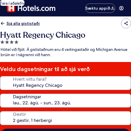
Fara í aðalefni
Sæktu appið
Sjá alla gististaði
Hyatt Regency Chicago
4.0
stjörnu
Hótel við fljót. Á gististaðnum eru 4 veitingastaðir og Michigan Avenue
gististaður
brúin er í nágrenni við hann.
Veldu dagsetningar til að sjá verð
Hvert viltu fara?
Dagsetningar
Gestir