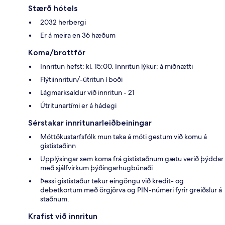
Stærð hótels
2032 herbergi
Er á meira en 36 hæðum
Koma/brottför
Innritun hefst: kl. 15:00. Innritun lýkur: á miðnætti
Flýtiinnritun/-útritun í boði
Lágmarksaldur við innritun - 21
Útritunartími er á hádegi
Sérstakar innritunarleiðbeiningar
Móttökustarfsfólk mun taka á móti gestum við komu á
gististaðinn
Upplýsingar sem koma frá gististaðnum gætu verið þýddar
með sjálfvirkum þýðingarhugbúnaði
Þessi gististaður tekur eingöngu við kredit- og
debetkortum með örgjörva og PIN-númeri fyrir greiðslur á
staðnum.
Krafist við innritun