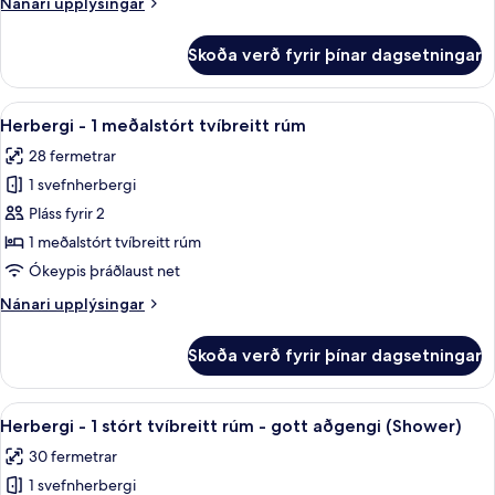
Nánari
Nánari upplýsingar
upplýsingar
fyrir
Skoða verð fyrir þínar dagsetningar
Junior-
svíta
Skoða
Herbergi - 1 meðalstórt tvíbreitt rúm
6
Herbergi - 1 meðalstórt tvíbreitt rúm
allar
28 fermetrar
myndir
1 svefnherbergi
fyrir
Herbergi
Pláss fyrir 2
-
1 meðalstórt tvíbreitt rúm
1
Ókeypis þráðlaust net
meðalstórt
Nánari
Nánari upplýsingar
tvíbreitt
upplýsingar
rúm
fyrir
Skoða verð fyrir þínar dagsetningar
Herbergi
-
1
Skoða
Rúmföt af bestu gerð, rúm með „pillo
6
meðalstórt
Herbergi - 1 stórt tvíbreitt rúm - gott aðgengi (Shower)
allar
tvíbreitt
30 fermetrar
rúm
myndir
1 svefnherbergi
fyrir