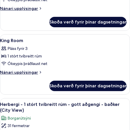
Deluxe
Two
Nánari
Nánari upplýsingar
Queen
upplýsingar
fyrir
Room
Skoða verð fyrir þínar dagsetningar
Deluxe
Two
Queen
Skoða
Rúmföt af bestu gerð, rúm með „pillo
14
Room
King Room
allar
Pláss fyrir 3
myndir
1 stórt tvíbreitt rúm
fyrir
King
Ókeypis þráðlaust net
Room
Nánari
Nánari upplýsingar
upplýsingar
fyrir
Skoða verð fyrir þínar dagsetningar
King
Room
Skoða
Útsýni úr herberginu
7
Herbergi - 1 stórt tvíbreitt rúm - gott aðgengi - baðker
allar
(City View)
myndir
Borgarútsýni
fyrir
31 fermetrar
Herbergi