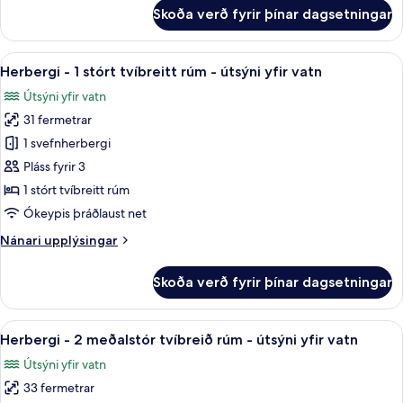
fyrir
Skoða verð fyrir þínar dagsetningar
Junior-
svíta
-
Skoða
Útsýni úr herberginu
10
útsýni
Herbergi - 1 stórt tvíbreitt rúm - útsýni yfir vatn
allar
yfir
Útsýni yfir vatn
á
myndir
31 fermetrar
fyrir
Herbergi
1 svefnherbergi
-
Pláss fyrir 3
1
1 stórt tvíbreitt rúm
stórt
Ókeypis þráðlaust net
tvíbreitt
Nánari
Nánari upplýsingar
rúm
upplýsingar
-
fyrir
Skoða verð fyrir þínar dagsetningar
útsýni
Herbergi
-
yfir
1
Skoða
Herbergi - 2 meðalstór tvíbreið rúm -
vatn
11
stórt
Herbergi - 2 meðalstór tvíbreið rúm - útsýni yfir vatn
allar
tvíbreitt
Útsýni yfir vatn
rúm
myndir
-
33 fermetrar
fyrir
útsýni