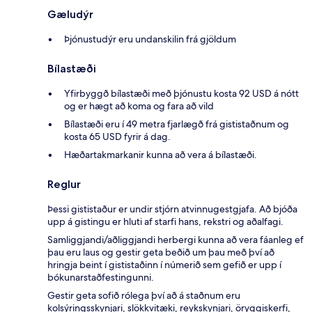
Gæludýr
Þjónustudýr eru undanskilin frá gjöldum
Bílastæði
Yfirbyggð bílastæði með þjónustu kosta 92 USD á nótt
og er hægt að koma og fara að vild
Bílastæði eru í 49 metra fjarlægð frá gististaðnum og
kosta 65 USD fyrir á dag.
Hæðartakmarkanir kunna að vera á bílastæði.
Reglur
Þessi gististaður er undir stjórn atvinnugestgjafa. Að bjóða
upp á gistingu er hluti af starfi hans, rekstri og aðalfagi.
Samliggjandi/aðliggjandi herbergi kunna að vera fáanleg ef
þau eru laus og gestir geta beðið um þau með því að
hringja beint í gististaðinn í númerið sem gefið er upp í
bókunarstaðfestingunni.
Gestir geta sofið rólega því að á staðnum eru
kolsýringsskynjari, slökkvitæki, reykskynjari, öryggiskerfi,