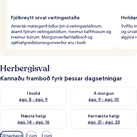
Fjölbreytt úrval veitingastaða
Hvíldar
Amerísk matargerð bíður þín á veitingastaðnum,
Svífðu 
ásamt fjórum veitingastöðum, tveimur kaffihúsum og
og úrva
tveimur börum. Morgunverðarhlaðborð og
algjöra r
sjálfsafgreiðslumorgunverður eru í boði.
Herbergisval
Kannaðu framboð fyrir þessar dagsetningar
Athuga framboð í kvöld ágú. 8 - ágú. 9
Athuga framboð á morgun ágú.
Í kvöld
Á morgun
ágú. 8 - ágú. 9
ágú. 9 - ágú. 10
Athuga framboð næstu helgi ágú. 14 - ágú. 16
Athuga framboð þarnæstu helg
Næsta helgi
Þarnæsta helgi
ágú. 14 - ágú. 16
ágú. 21 - ágú. 23
Síur
Öll herbergi
2 rúm
1 rúm