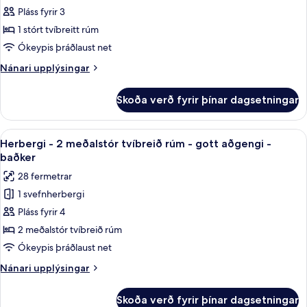
Herbergi
Pláss fyrir 3
-
1 stórt tvíbreitt rúm
1
Ókeypis þráðlaust net
stórt
Nánari
Nánari upplýsingar
tvíbreitt
upplýsingar
rúm
fyrir
Skoða verð fyrir þínar dagsetningar
Herbergi
-
-
gott
1
Skoða
Rúmföt af bestu gerð, rúm með „pillo
aðgengi
5
stórt
Herbergi - 2 meðalstór tvíbreið rúm - gott aðgengi -
allar
(Shower)
tvíbreitt
baðker
rúm
myndir
28 fermetrar
-
fyrir
gott
1 svefnherbergi
Herbergi
aðgengi
Pláss fyrir 4
-
(Shower)
2
2 meðalstór tvíbreið rúm
meðalstór
Ókeypis þráðlaust net
tvíbreið
Nánari
Nánari upplýsingar
rúm
upplýsingar
-
fyrir
Skoða verð fyrir þínar dagsetningar
Herbergi