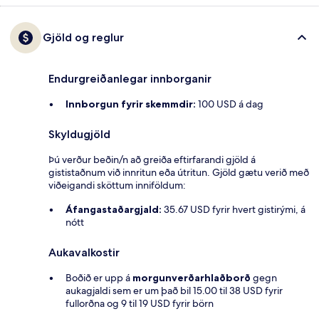
Gjöld og reglur
Endurgreiðanlegar innborganir
Innborgun fyrir skemmdir:
100 USD á dag
Skyldugjöld
Þú verður beðin/n að greiða eftirfarandi gjöld á
gististaðnum við innritun eða útritun. Gjöld gætu verið með
viðeigandi sköttum inniföldum:
Áfangastaðargjald:
35.67 USD fyrir hvert gistirými, á
nótt
Aukavalkostir
Boðið er upp á
morgunverðarhlaðborð
gegn
aukagjaldi sem er um það bil 15.00 til 38 USD fyrir
fullorðna og 9 til 19 USD fyrir börn