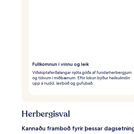
Fullkomnun í vinnu og leik
Viðskiptaferðalangar njóta góðs af fundarherbergjum
og tölvum í miðbænum. Eftir lokun býður heilsulindin
upp á nudd, leirböð og gufubað.
Herbergisval
Kannaðu framboð fyrir þessar dagsetnin