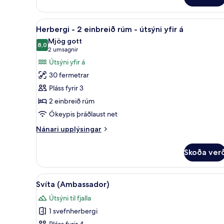
1
stórt
Skoða
Rúmföt af bestu gerð, dúnsængu
tvíbreitt
3
Herbergi - 2 einbreið rúm - útsýni yfir á
rúm
allar
Mjög gott
-
myndir
8,0
8,0 af 10
(2
2 umsagnir
fjallasýn
fyrir
umsagnir)
Útsýni yfir á
Herbergi
30 fermetrar
-
Pláss fyrir 3
2
2 einbreið rúm
einbreið
Ókeypis þráðlaust net
rúm
-
Nánari
Nánari upplýsingar
útsýni
upplýsingar
fyrir
yfir
Skoða ver
Herbergi
á
-
2
Skoða
Svíta (Ambassador) | Stofa | L
1
einbreið
Svíta (Ambassador)
allar
rúm
Útsýni til fjalla
-
myndir
útsýni
1 svefnherbergi
fyrir
yfir
Pláss fyrir 4