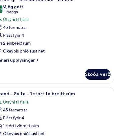
lar
Mjög gott
yndir
0
8,0 af 10
(1
1 umsögn
rir
umsögn)
Útsýni til fjalla
erbergi
45 fermetrar
Pláss fyrir 4
2 einbreið rúm
inbreið
Ókeypis þráðlaust net
úm
nari
nari upplýsingar
plýsingar
rir
orni
Skoða verð
rbergi
bar, öryggishólf í herbergi
koða
Grand - Svíta - 1 stórt tvíbreitt rúm | Rúmföt
5
nbreið
and - Svíta - 1 stórt tvíbreitt rúm
lar
úm
Útsýni til fjalla
yndir
45 fermetrar
rir
rni
rand
Pláss fyrir 4
1 stórt tvíbreitt rúm
víta
Ókeypis þráðlaust net