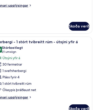
nari
nari upplýsingar
plýsingar
tórt
rir
rand
íbreitt
úm
Skoða verð
íta
bar, öryggishólf í herbergi
koða
Rúmföt af bestu gerð, dúnsængur, míníbar, ör
órt
8
rbergi - 1 stórt tvíbreitt rúm - útsýni yfir á
lar
íbreitt
Stórkostlegt
úm
yndir
4
9,4 af 10
(21
21 umsögn
rir
umsögn)
Útsýni yfir á
erbergi
30 fermetrar
1 svefnherbergi
Pláss fyrir 4
tórt
1 stórt tvíbreitt rúm
íbreitt
úm
Ókeypis þráðlaust net
nari
nari upplýsingar
tsýni
plýsingar
rir
ir
Skoða verð