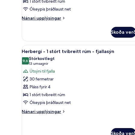
1 stórt tvíbreitt rúm
King
Ókeypis þráðlaust net
Nánari
Nánari upplýsingar
upplýsingar
fyrir
Skoða ver
Grand
Executive
Suite
Skoða
Fjallasýn
7
King
Herbergi - 1 stórt tvíbreitt rúm - fjallasýn
allar
Stórkostlegt
myndir
9,6
9,6 af 10
(13
13 umsagnir
fyrir
umsagnir)
Útsýni til fjalla
Herbergi
30 fermetrar
-
Pláss fyrir 4
1
1 stórt tvíbreitt rúm
stórt
Ókeypis þráðlaust net
tvíbreitt
rúm
Nánari
Nánari upplýsingar
-
upplýsingar
fyrir
fjallasýn
Herbergi
-
Skoða ver