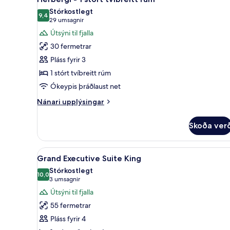
allar
Stórkostlegt
myndir
9,4
9,4 af 10
(29
29 umsagnir
fyrir
umsagnir)
Útsýni til fjalla
Herbergi
30 fermetrar
-
Pláss fyrir 3
1
1 stórt tvíbreitt rúm
stórt
Ókeypis þráðlaust net
tvíbreitt
rúm
Nánari
Nánari upplýsingar
upplýsingar
fyrir
Skoða ver
Herbergi
-
1
Skoða
Grand Executive Suite King | R
5
stórt
Grand Executive Suite King
allar
tvíbreitt
Stórkostlegt
rúm
myndir
10,0
10,0 af 10
(3
3 umsagnir
fyrir
umsagnir)
Útsýni til fjalla
Grand
55 fermetrar
Executive
Pláss fyrir 4
Suite