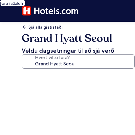
Fara í aðalefni
Sjá alla gististaði
Grand Hyatt Seoul
Veldu dagsetningar til að sjá verð
Hvert viltu fara?
Myndasafn
fyrir
Grand
Hyatt
Seoul