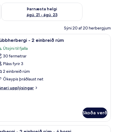
 ágú. 16
Athuga framboð þarnæstu helgi ágú. 21 - ágú. 23
Þarnæsta helgi
ágú. 21 - ágú. 23
Sýni 20 af 20 herbergjum
koða
Rúmföt af bestu gerð, dúnsængur, míníbar, ör
5
úbbherbergi - 2 einbreið rúm
lar
Útsýni til fjalla
yndir
30 fermetrar
rir
lúbbherbergi
Pláss fyrir 3
2 einbreið rúm
Ókeypis þráðlaust net
inbreið
nari
nari upplýsingar
úm
plýsingar
rir
úbbherbergi
Skoða verð
nbreið
úm
bar, öryggishólf í herbergi
koða
Rúmföt af bestu gerð, dúnsængur, míníbar, ör
6
rbergi - 2 einbreið rúm - á horni