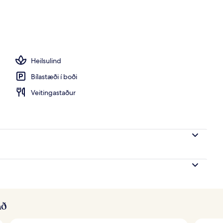
rberginu
Heilsulind
Bílastæði í boði
Veitingastaður
að