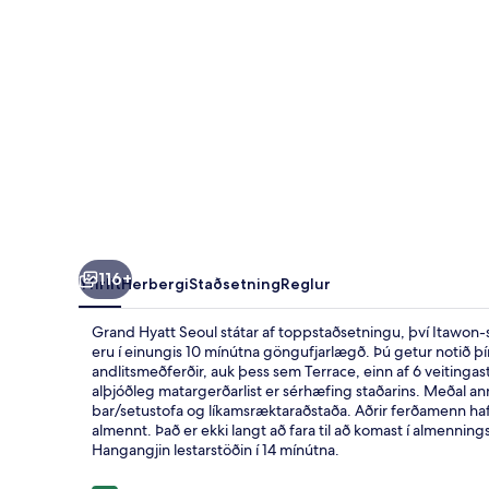
116+
Yfirlit
Herbergi
Staðsetning
Reglur
Grand Hyatt Seoul státar af toppstaðsetningu, því Itawon
eru í einungis 10 mínútna göngufjarlægð. Þú getur notið þín
andlitsmeðferðir, auk þess sem Terrace, einn af 6 veitin
alþjóðleg matargerðarlist er sérhæfing staðarins. Meðal ann
bar/setustofa og líkamsræktaraðstaða. Aðrir ferðamenn hafa
almennt. Það er ekki langt að fara til að komast í almenni
Hangangjin lestarstöðin í 14 mínútna.