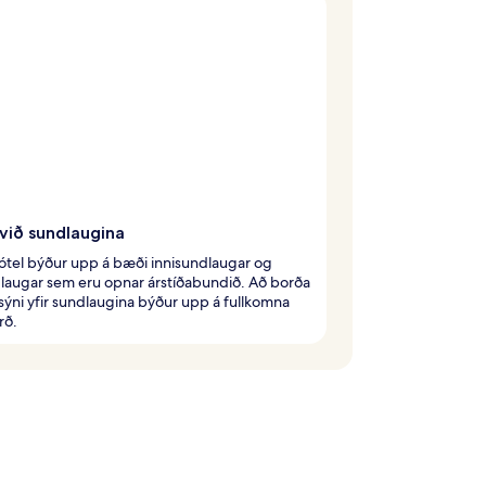
við sundlaugina
ótel býður upp á bæði innisundlaugar og
laugar sem eru opnar árstíðabundið. Að borða
ýni yfir sundlaugina býður upp á fullkomna
rð.