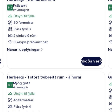
allar
al
tvíbreitt
Frábært
rúm
myndir
8,6
m
8,
8,6 af 10
(19
19 umsagnir
fyrir
fy
umsagnir)
Útsýni til fjalla
Herbergi
H
30 fermetrar
-
-
Pláss fyrir 3
2
2
2 einbreið rúm
einbreið
e
Ókeypis þráðlaust net
rúm
r
-
Nánari
Ná
Nánari upplýsingar
Ná
upplýsingar
á
up
fyrir
fy
h
ð
Skoða verð
Herbergi
He
-
-
2
2
úmföt af bestu gerð, dúnsængur, míníbar, öryggishólf í herbergi
Skoða
Rúmföt af bestu gerð, dúnsængur, míní
S
5
einbreið
ei
Herbergi - 1 stórt tvíbreitt rúm - á horni
Gr
allar
al
rúm
r
Mjög gott
myndir
8,0
-
m
8,0 af 10
(4
4 umsagnir
á
fyrir
fy
umsagnir)
Útsýni til fjalla
ho
Herbergi
G
45 fermetrar
-
-
Pláss fyrir 4
1
S