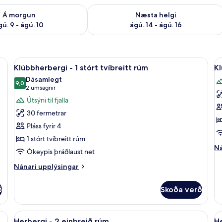
ð á morgun ágú. 9 - ágú. 10
Athuga framboð næstu helgi ágú. 14 -
Á morgun
Næsta helgi
gú. 9 - ágú. 10
ágú. 14 - ágú. 16
Skoða
Fjallasýn
S
5
Klúbbherbergi - 1 stórt tvíbreitt rúm
Kl
allar
al
Dásamlegt
myndir
9,0
m
9,0 af 10
(2
2 umsagnir
fyrir
fy
umsagnir)
Útsýni til fjalla
Klúbbherbergi
K
30 fermetrar
-
-
Pláss fyrir 4
1
2
1 stórt tvíbreitt rúm
stórt
e
Ná
Ná
Ókeypis þráðlaust net
tvíbreitt
r
up
rúm
fy
Nánari
Nánari upplýsingar
Kl
upplýsingar
-
fyrir
ð
Skoða verð
2
Klúbbherbergi
ei
-
r
1
r, míníbar, öryggishólf í herbergi
Skoða
Rúmföt af bestu gerð, dúnsængur, míní
S
3
stórt
Herbergi - 2 einbreið rúm
He