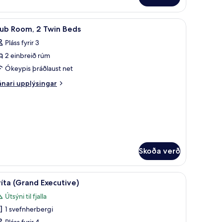
rbergi
bar, öryggishólf í herbergi
koða
Veitingar | 6 veitingastaðir; morgunverður, h
1
órt
lub Room, 2 Twin Beds
lar
íbreitt
Pláss fyrir 3
úm
yndir
2 einbreið rúm
rir
sýni
lub
Ókeypis þráðlaust net
ir
oom,
nari
nari upplýsingar
plýsingar
rir
win
ub
eds
om,
in
ds
Skoða verð
erð, dúnsængur, míníbar, öryggishólf í herbergi
koða
Svíta (Grand Executive) | Rúmföt af bestu ger
1
íta (Grand Executive)
lar
Útsýni til fjalla
yndir
1 svefnherbergi
rir
Pláss fyrir 4