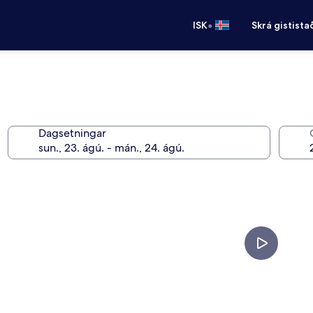
•
ISK
Skrá gistista
Dagsetningar