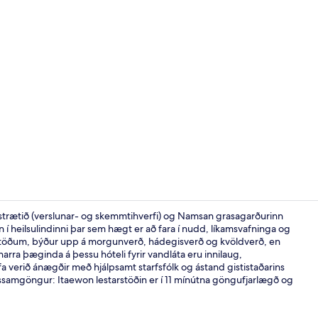
Myndskeið áh
-strætið (verslunar- og skemmtihverfi) og Namsan grasagarðurinn
 í heilsulindinni þar sem hægt er að fara í nudd, líkamsvafninga og
gastöðum, býður upp á morgunverð, hádegisverð og kvöldverð, en
Grand - Svíta
arra þæginda á þessu hóteli fyrir vandláta eru innilaug,
 verið ánægðir með hjálpsamt starfsfólk og ástand gististaðarins
ngssamgöngur: Itaewon lestarstöðin er í 11 mínútna göngufjarlægð og