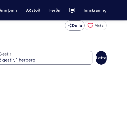
ðinn þinn
Aðstoð
Ferðir
Innskráning
Deila
Vista
Gestir
Leita