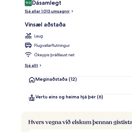
Umsagnir
Dásamlegt
9,0
9,0 af 10
Útsýni úr he
Sjá allar 1.013 umsagnir
Vinsæl aðstaða
Laug
Flugvallarflutningur
Ókeypis þráðlaust net
Sjá allt
Meginaðstaða
(12)
Vertu eins og heima hjá þér
(6)
Hvers vegna við elskum þennan gistist