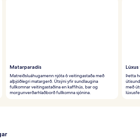
Matarparadís
Lúxus 
Matreiðsluáhugamenn njóta 6 veitingastaða með
Þetta h
alþjóðlegri matargerð. Útsýni yfir sundlaugina
útisund
fullkomnar veitingastaðina en kaffihús, bar og
með úts
morgunverðarhlaðborð fullkomna sjónina.
lúxusfe
gar