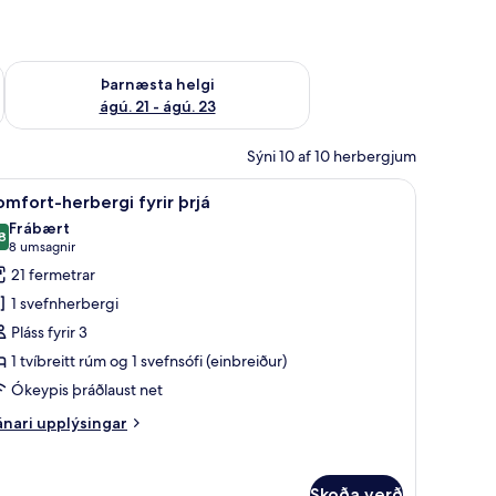
 ágú. 16
Athuga framboð þarnæstu helgi ágú. 21 - ágú. 23
Þarnæsta helgi
ágú. 21 - ágú. 23
Sýni 10 af 10 herbergjum
gur, rúm með „pillowtop“-dýnum, míníbar
koða
Comfort-herbergi fyrir þrjá | Rúmföt af bes
5
mfort-herbergi fyrir þrjá
lar
Frábært
yndir
8
8,8 af 10
(8
8 umsagnir
rir
umsagnir)
21 fermetrar
omfort-
1 svefnherbergi
erbergi
Pláss fyrir 3
rir
1 tvíbreitt rúm og 1 svefnsófi (einbreiður)
rjá
Ókeypis þráðlaust net
nari
nari upplýsingar
plýsingar
rir
mfort-
Skoða verð