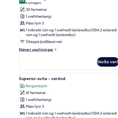
myndir
9,6
9,6 af 10
(4
4 umsagnir
fyrir
umsagnir)
30 fermetrar
Superior-
1 svefnherbergi
herbergi
Pláss fyrir 3
1 tvíbreitt rúm og 1 svefnsófi (einbreiður) EÐA 2 einbreið
rúm og 1 svefnsófi (einbreiður)
Ókeypis þráðlaust net
Nánari
Nánari upplýsingar
upplýsingar
fyrir
Skoða ver
Superior-
herbergi
Skoða
Superior-svíta - verönd | Rúm
10
Superior-svíta - verönd
allar
Borgarútsýni
myndir
41 fermetrar
fyrir
Superior-
1 svefnherbergi
svíta
Pláss fyrir 3
-
1 tvíbreitt rúm og 1 svefnsófi (einbreiður) EÐA 2 einbreið
rúm og 1 svefnsófi (einbreiður)