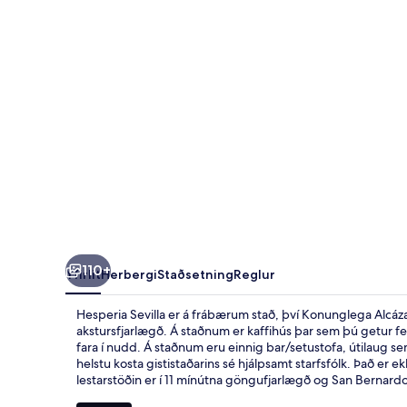
110+
Yfirlit
Herbergi
Staðsetning
Reglur
Hesperia Sevilla er á frábærum stað, því Konunglega Alcázar
akstursfjarlægð. Á staðnum er kaffihús þar sem þú getur feng
fara í nudd. Á staðnum eru einnig bar/setustofa, útilaug sem
helstu kosta gististaðarins sé hjálpsamt starfsfólk. Það er 
lestarstöðin er í 11 mínútna göngufjarlægð og San Bernard