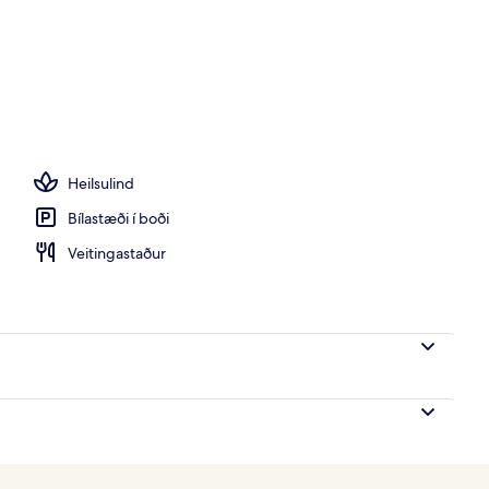
tur pottur, eimbað, nuddþjónusta
Heilsulind
Bílastæði í boði
Veitingastaður