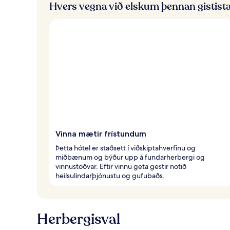
Hvers vegna við elskum þennan gistist
Vinna mætir frístundum
Þetta hótel er staðsett í viðskiptahverfinu og
miðbænum og býður upp á fundarherbergi og
vinnustöðvar. Eftir vinnu geta gestir notið
heilsulindarþjónustu og gufubaðs.
Herbergisval