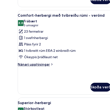
herbergi
Skoða
Comfort-herbergi með tvíbrei
6
Comfort-herbergi með tvíbreiðu rúmi - verönd
allar
Frábært
myndir
8,8
8,8 af 10
(3
3 umsagnir
fyrir
umsagnir)
23 fermetrar
Comfort-
1 svefnherbergi
herbergi
Pláss fyrir 2
með
1 tvíbreitt rúm EÐA 2 einbreið rúm
tvíbreiðu
Ókeypis þráðlaust net
rúmi
-
Nánari
Nánari upplýsingar
verönd
upplýsingar
fyrir
Comfort-
herbergi
með
Skoða ver
tvíbreiðu
rúmi
-
Skoða
Rúmföt af bestu gerð, dúnsæn
4
Superior-herbergi
verönd
allar
Stórkostlegt