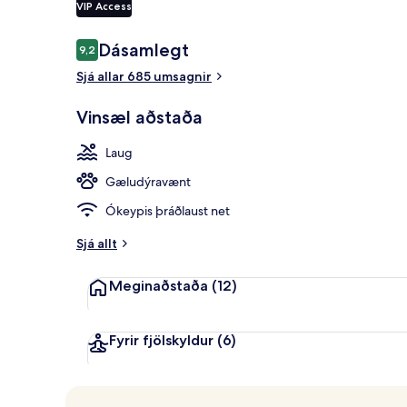
VIP Access
Umsagnir
Dásamlegt
9,2
9,2 af 10
Gufubað, hei
Sjá allar 685 umsagnir
Vinsæl aðstaða
Laug
Gæludýravænt
Ókeypis þráðlaust net
Sjá allt
Meginaðstaða
(12)
Fyrir fjölskyldur
(6)