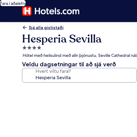
Fara í aðalefni
Sjá alla gististaði
Hesperia Sevilla
4.0
stjörnu
Hótel með heilsulind með allri þjónustu, Seville Cathedral ná
gististaður
Veldu dagsetningar til að sjá verð
Hvert viltu fara?
Myndasafn
fyrir
Hesperia
Sevilla