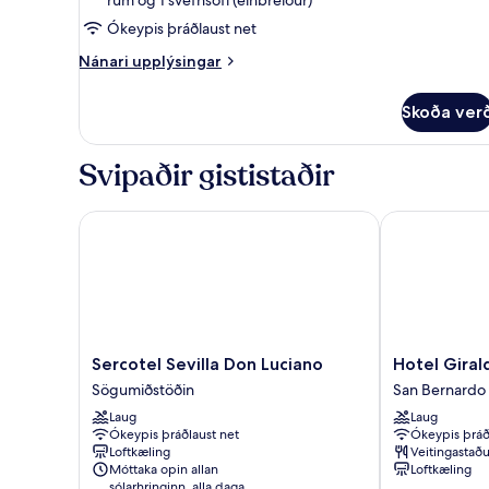
verönd
Ókeypis þráðlaust net
Nánari
Nánari upplýsingar
upplýsingar
fyrir
Skoða ver
Superior-
svíta
-
Svipaðir gististaðir
verönd
Sercotel Sevilla Don Luciano
Hotel Giralda
Sercotel
Hotel
Sercotel Sevilla Don Luciano
Hotel Giral
Sevilla
Giralda
Sögumiðstöðin
San Bernardo
Don
Center
Laug
Laug
Luciano
San
Ókeypis þráðlaust net
Ókeypis þráð
Sögumiðstöðin
Bernardo
Loftkæling
Veitingastaðu
Móttaka opin allan
Loftkæling
sólarhringinn, alla daga