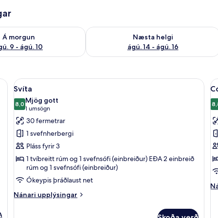
gar
ð á morgun ágú. 9 - ágú. 10
Athuga framboð næstu helgi ágú. 14 -
Á morgun
Næsta helgi
gú. 9 - ágú. 10
ágú. 14 - ágú. 16
gur, rúm með „pillowtop“-dýnum, míníbar
Skoða
Svíta | Rúmföt af bestu gerð, dúnsæn
S
7
Svíta
Co
allar
al
Mjög gott
myndir
8,0
m
8,
8,0 af 10
(1
1 umsögn
fyrir
fy
umsögn)
30 fermetrar
Svíta
C
1 svefnherbergi
h
Pláss fyrir 3
fy
1 tvíbreitt rúm og 1 svefnsófi (einbreiður) EÐA 2 einbreið
þ
rúm og 1 svefnsófi (einbreiður)
Ókeypis þráðlaust net
Ná
Ná
Nánari
up
Nánari upplýsingar
upplýsingar
fy
fyrir
Co
ð
Skoða verð