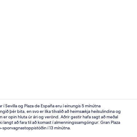
Veitingastað
 í Sevilla og Plaza de España eru í einungis 5 mínútna
ið þér bita, en svo er líka tilvalið að heimsækja heilsulindina og
 er opin hluta úr ári og verönd. Aðrir gestir hafa sagt að meðal
Smáréttasta
ekki langt að fara til að komast í almenningssamgöngur: Gran Plaza
o-sporvagnastoppistöðin í 13 mínútna.