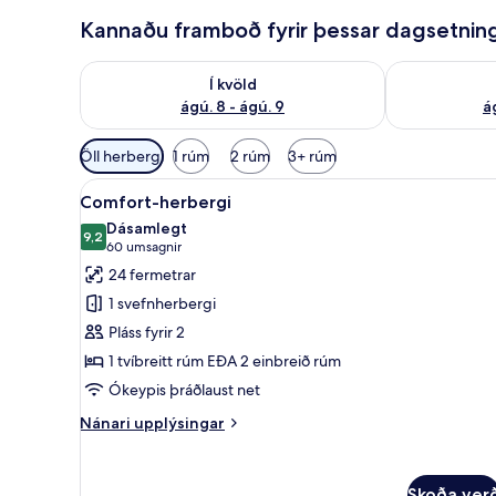
Kannaðu framboð fyrir þessar dagsetnin
Athuga framboð í kvöld ágú. 8 - ágú. 9
Athuga frambo
Í kvöld
ágú. 8 - ágú. 9
á
Síur
Öll herbergi
1 rúm
2 rúm
3+ rúm
í
Skoða
Rúmföt af bestu gerð, dúnsæn
boði
6
Comfort-herbergi
allar
fyrir
Dásamlegt
myndir
9,2
herbergi
9,2 af 10
(60
60 umsagnir
fyrir
umsagnir)
24 fermetrar
Comfort-
1 svefnherbergi
herbergi
Pláss fyrir 2
1 tvíbreitt rúm EÐA 2 einbreið rúm
Ókeypis þráðlaust net
Nánari
Nánari upplýsingar
upplýsingar
fyrir
Comfort-
Skoða ver