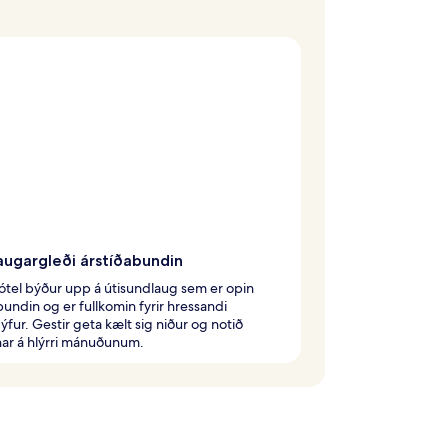
augargleði árstíðabundin
ótel býður upp á útisundlaug sem er opin
bundin og er fullkomin fyrir hressandi
fur. Gestir geta kælt sig niður og notið
nar á hlýrri mánuðunum.