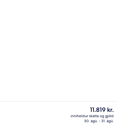
ur
Gufubað, heitur pottur, eimbað, nud
Núverandi
11.819 kr.
verð
inniheldur skatta og gjöld
er
30. ágú. - 31. ágú.
ður
Útsýni úr herberginu
11.819 kr.