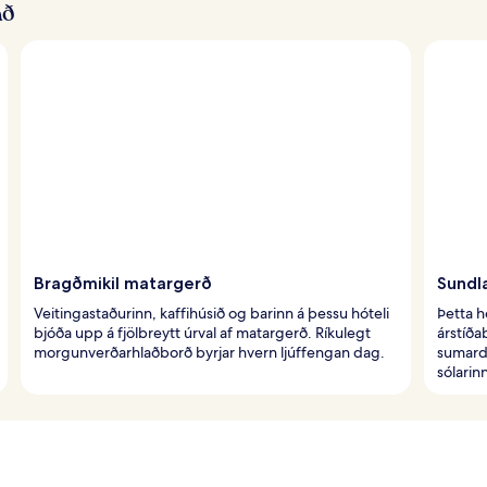
að
Bragðmikil matargerð
Sundl
Veitingastaðurinn, kaffihúsið og barinn á þessu hóteli
Þetta h
bjóða upp á fjölbreytt úrval af matargerð. Ríkulegt
árstíða
morgunverðarhlaðborð byrjar hvern ljúffengan dag.
sumardý
sólarin