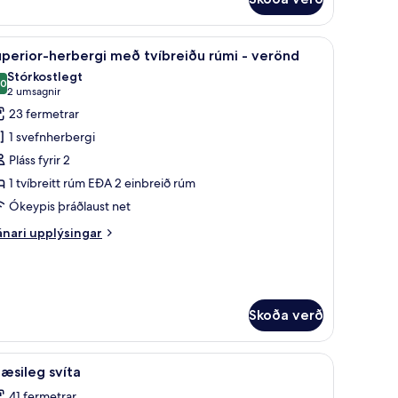
rbergi
rir
já
koða
Superior-herbergi með tvíbreiðu rúmi - verö
4
perior-herbergi með tvíbreiðu rúmi - verönd
lar
Stórkostlegt
yndir
,0
10,0 af 10
(2
2 umsagnir
rir
umsagnir)
23 fermetrar
uperior-
1 svefnherbergi
erbergi
Pláss fyrir 2
eð
1 tvíbreitt rúm EÐA 2 einbreið rúm
víbreiðu
Ókeypis þráðlaust net
úmi
nari
nari upplýsingar
erönd
plýsingar
rir
perior-
rbergi
eð
Skoða verð
íbreiðu
mi
 | Rúmföt af bestu gerð, dúnsængur, rúm með „pillowtop“-dýnum, míníbar
koða
Glæsileg svíta | Rúmföt af bestu gerð, dúns
5
æsileg svíta
rönd
lar
41 fermetrar