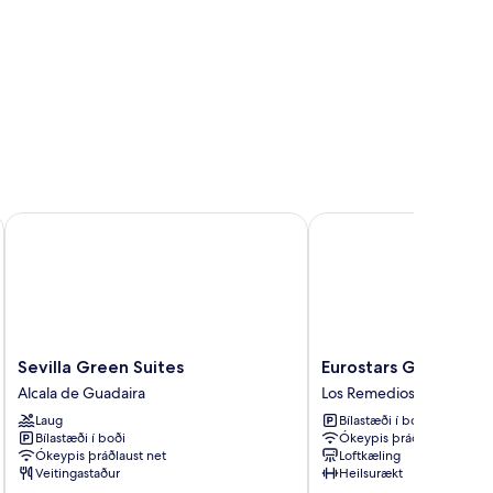
Sevilla Green Suites
Eurostars Guadalquivir
Sevilla
Eurostars
Sevilla Green Suites
Eurostars Guadalquiv
Green
Guadalquivir
Alcala de Guadaira
Los Remedios
Suites
Los
Laug
Bílastæði í boði
Alcala
Remedios
Bílastæði í boði
Ókeypis þráðlaust net
de
Ókeypis þráðlaust net
Loftkæling
Guadaira
Veitingastaður
Heilsurækt