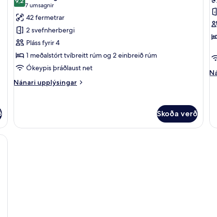
-
myndir
9,2
m
9,2 af 10
(7
7 umsagnir
verönd
fyrir
fy
umsagnir)
42 fermetrar
-
Fjölskylduherbergi
G
borgarsýn
2 svefnherbergi
-
sv
Pláss fyrir 4
2
1 meðalstórt tvíbreitt rúm og 2 einbreið rúm
svefnherbergi
Ókeypis þráðlaust net
Ná
Ná
up
Nánari
Nánari upplýsingar
fy
upplýsingar
Gl
fyrir
sv
Fjölskylduherbergi
ð
Skoða verð
-
2
svefnherbergi
föt af bestu gerð, dúnsængur, rúm með „pillowtop“-dýnum, míníbar