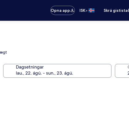
•
Opna app
ISK
Skrá gistista
lægt
Dagsetningar