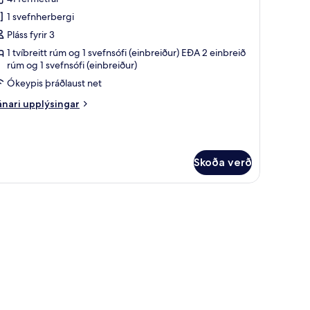
yndir
1 svefnherbergi
rir
læsileg
Pláss fyrir 3
íta
1 tvíbreitt rúm og 1 svefnsófi (einbreiður) EÐA 2 einbreið
rúm og 1 svefnsófi (einbreiður)
Ókeypis þráðlaust net
nari
nari upplýsingar
plýsingar
rir
æsileg
íta
Skoða verð