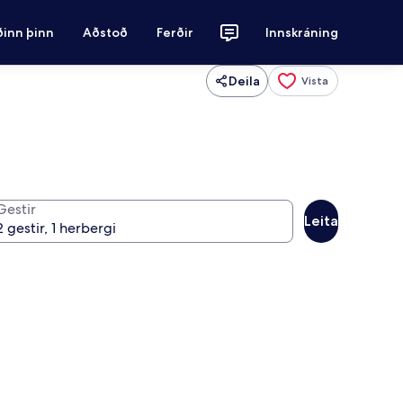
ðinn þinn
Aðstoð
Ferðir
Innskráning
Deila
Vista
Gestir
Leita