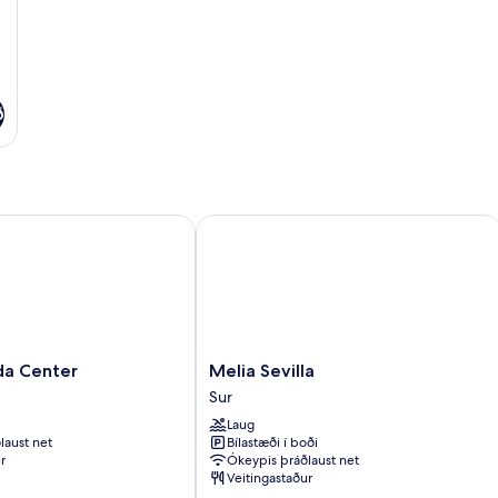
ð
 Center
Melia Sevilla
Melia
da Center
Melia Sevilla
Sevilla
Sur
Sur
Laug
laust net
Bílastæði í boði
r
Ókeypis þráðlaust net
Veitingastaður