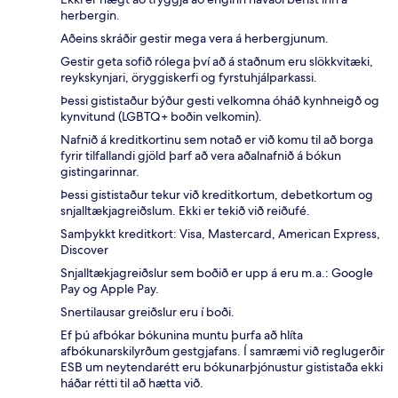
herbergin.
Aðeins skráðir gestir mega vera á herbergjunum.
Gestir geta sofið rólega því að á staðnum eru slökkvitæki,
reykskynjari, öryggiskerfi og fyrstuhjálparkassi.
Þessi gististaður býður gesti velkomna óháð kynhneigð og
kynvitund (LGBTQ+ boðin velkomin).
Nafnið á kreditkortinu sem notað er við komu til að borga
fyrir tilfallandi gjöld þarf að vera aðalnafnið á bókun
gistingarinnar.
Þessi gististaður tekur við kreditkortum, debetkortum og
snjalltækjagreiðslum. Ekki er tekið við reiðufé.
Samþykkt kreditkort: Visa, Mastercard, American Express,
Discover
Snjalltækjagreiðslur sem boðið er upp á eru m.a.: Google
Pay og Apple Pay.
Snertilausar greiðslur eru í boði.
Ef þú afbókar bókunina muntu þurfa að hlíta
afbókunarskilyrðum gestgjafans. Í samræmi við reglugerðir
ESB um neytendarétt eru bókunarþjónustur gististaða ekki
háðar rétti til að hætta við.