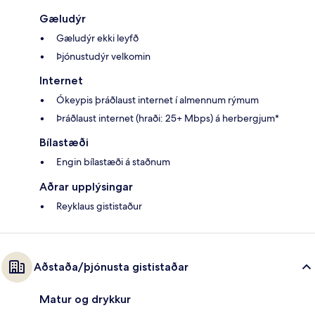
Gæludýr
Gæludýr ekki leyfð
Þjónustudýr velkomin
Internet
Ókeypis þráðlaust internet í almennum rýmum
Þráðlaust internet (hraði: 25+ Mbps) á herbergjum*
Bílastæði
Engin bílastæði á staðnum
Aðrar upplýsingar
Reyklaus gististaður
Aðstaða/þjónusta gististaðar
Matur og drykkur