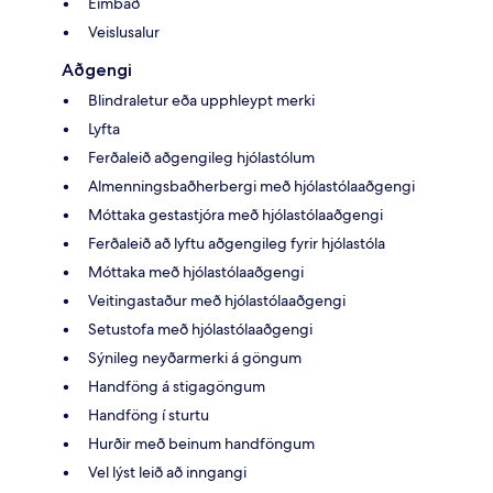
Eimbað
Veislusalur
Aðgengi
Blindraletur eða upphleypt merki
Lyfta
Ferðaleið aðgengileg hjólastólum
Almenningsbaðherbergi með hjólastólaaðgengi
Móttaka gestastjóra með hjólastólaaðgengi
Ferðaleið að lyftu aðgengileg fyrir hjólastóla
Móttaka með hjólastólaaðgengi
Veitingastaður með hjólastólaaðgengi
Setustofa með hjólastólaaðgengi
Sýnileg neyðarmerki á göngum
Handföng á stigagöngum
Handföng í sturtu
Hurðir með beinum handföngum
Vel lýst leið að inngangi