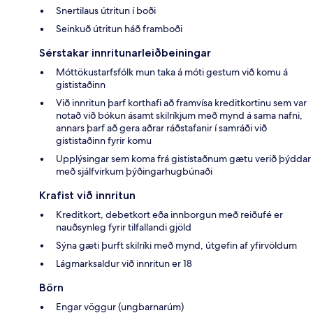
Snertilaus útritun í boði
Seinkuð útritun háð framboði
Sérstakar innritunarleiðbeiningar
Móttökustarfsfólk mun taka á móti gestum við komu á
gististaðinn
Við innritun þarf korthafi að framvísa kreditkortinu sem var
notað við bókun ásamt skilríkjum með mynd á sama nafni,
annars þarf að gera aðrar ráðstafanir í samráði við
gististaðinn fyrir komu
Upplýsingar sem koma frá gististaðnum gætu verið þýddar
með sjálfvirkum þýðingarhugbúnaði
Krafist við innritun
Kreditkort, debetkort eða innborgun með reiðufé er
nauðsynleg fyrir tilfallandi gjöld
Sýna gæti þurft skilríki með mynd, útgefin af yfirvöldum
Lágmarksaldur við innritun er 18
Börn
Engar vöggur (ungbarnarúm)