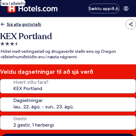
Fara í aðalefni
Sæktu appið
Sjá alla gististaði
KEX Portland
3.5
stjörnu
Hótel með veitingastað og áhugaverðir staðir eins og Oregon
gististaður
ráðstefnumiðstöðin eru í næsta nágrenni
Veldu dagsetningar til að sjá verð
Hvert viltu fara?
Dagsetningar
Gestir