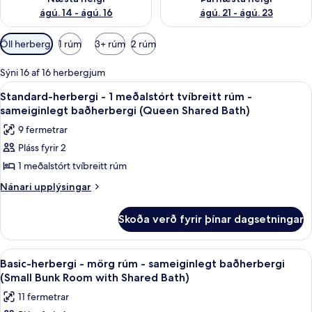
ágú. 14 - ágú. 16
ágú. 21 - ágú. 23
Síur
Öll herbergi
1 rúm
3+ rúm
2 rúm
í
boði
Sýni 16 af 16 herbergjum
fyrir
Skoða
Dúnsængur, skrifborð, myrkratjöld/-g
5
Standard-herbergi - 1 meðalstórt tvíbreitt rúm -
herbergi
allar
sameiginlegt baðherbergi (Queen Shared Bath)
myndir
9 fermetrar
fyrir
Pláss fyrir 2
Standard-
1 meðalstórt tvíbreitt rúm
herbergi
-
Nánari
Nánari upplýsingar
upplýsingar
1
fyrir
meðalstórt
Skoða verð fyrir þínar dagsetningar
Standard-
tvíbreitt
herbergi
rúm
-
Skoða
Dúnsængur, skrifborð, myrkratjöld/-g
13
1
-
Basic-herbergi - mörg rúm - sameiginlegt baðherbergi
allar
meðalstórt
(Small Bunk Room with Shared Bath)
sameiginlegt
tvíbreitt
myndir
baðherbergi
11 fermetrar
rúm
fyrir
-