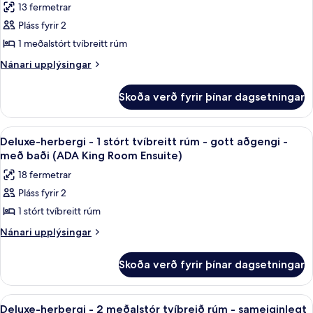
baði
13 fermetrar
rúm
fyrir
(Deluxe
-
Pláss fyrir 2
Deluxe-
með
King
1 meðalstórt tvíbreitt rúm
herbergi
baði
Ensuite)
(Deluxe
-
Nánari
Nánari upplýsingar
King
upplýsingar
1
Ensuite)
fyrir
meðalstórt
Skoða verð fyrir þínar dagsetningar
Deluxe-
tvíbreitt
herbergi
rúm
-
Skoða
Dúnsængur, skrifborð, myrkratjöld/-g
5
1
-
Deluxe-herbergi - 1 stórt tvíbreitt rúm - gott aðgengi -
allar
meðalstórt
með baði (ADA King Room Ensuite)
með
tvíbreitt
myndir
baði
18 fermetrar
rúm
fyrir
(Standard
-
Pláss fyrir 2
Deluxe-
með
Queen
1 stórt tvíbreitt rúm
herbergi
baði
Ensuite)
(Standard
-
Nánari
Nánari upplýsingar
Queen
upplýsingar
1
Ensuite)
fyrir
stórt
Skoða verð fyrir þínar dagsetningar
Deluxe-
tvíbreitt
herbergi
rúm
-
Skoða
Deluxe-herbergi - 2 meðalstór tvíbre
9
1
-
Deluxe-herbergi - 2 meðalstór tvíbreið rúm - sameiginlegt