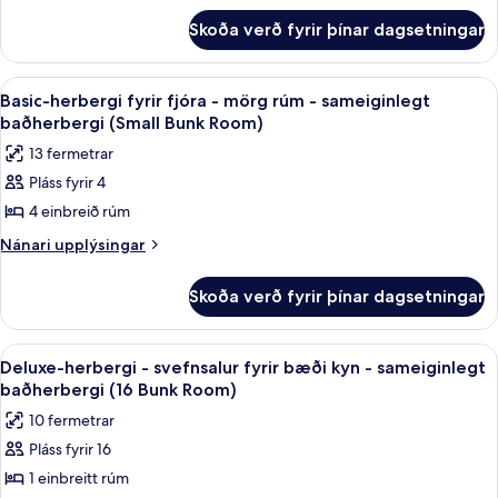
1
4
Room-
fyrir
einbreitt
Skoða verð fyrir þínar dagsetningar
Bunk
Basic-
Female
rúm
Room-
svefnskáli
Only)
Female
-
-
Skoða
Dúnsængur, skrifborð, myrkratjöld/-g
Only)
11
1
sameiginlegt
Basic-herbergi fyrir fjóra - mörg rúm - sameiginlegt
allar
einbreitt
baðherbergi (Small Bunk Room)
baðherbergi
rúm
myndir
(Bunk
13 fermetrar
-
fyrir
in
sameiginlegt
Pláss fyrir 4
Basic-
baðherbergi
a
4 einbreið rúm
herbergi
(Bunk
4
in
fyrir
Nánari
Nánari upplýsingar
Bunk
a
upplýsingar
fjóra
4
Room-
fyrir
-
Skoða verð fyrir þínar dagsetningar
Bunk
Basic-
Mixed)
mörg
Room-
herbergi
Mixed)
rúm
fyrir
Skoða
Dúnsængur, skrifborð, myrkratjöld/-g
9
fjóra
-
Deluxe-herbergi - svefnsalur fyrir bæði kyn - sameiginlegt
allar
-
baðherbergi (16 Bunk Room)
sameiginlegt
mörg
myndir
baðherbergi
10 fermetrar
rúm
fyrir
(Small
-
Pláss fyrir 16
Deluxe-
sameiginlegt
Bunk
1 einbreitt rúm
herbergi
baðherbergi
Room)