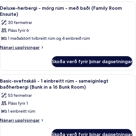
rúm
-
Skoða
Deluxe-herbergi - mörg rúm - með bað
15
1
-
Deluxe-herbergi - mörg rúm - með baði (Family Room
allar
stórt
Ensuite)
með
tvíbreitt
myndir
baði
30 fermetrar
rúm
fyrir
(Standard
-
Pláss fyrir 6
Deluxe-
með
King
1 meðalstórt tvíbreitt rúm og 4 einbreið rúm
herbergi
baði
Ensuite)
(Standard
-
Nánari
Nánari upplýsingar
King
upplýsingar
mörg
Ensuite)
fyrir
rúm
Skoða verð fyrir þínar dagsetningar
Deluxe-
-
herbergi
með
-
Skoða
Dúnsængur, skrifborð, myrkratjöld/-g
13
mörg
baði
Basic-svefnskáli - 1 einbreitt rúm - sameiginlegt
allar
rúm
baðherbergi (Bunk in a 16 Bunk Room)
(Family
-
myndir
Room
53 fermetrar
með
fyrir
Ensuite)
baði
Pláss fyrir 1
Basic-
(Family
1 einbreitt rúm
svefnskáli
Room
Ensuite)
-
Nánari
Nánari upplýsingar
upplýsingar
1
fyrir
einbreitt
Skoða verð fyrir þínar dagsetningar