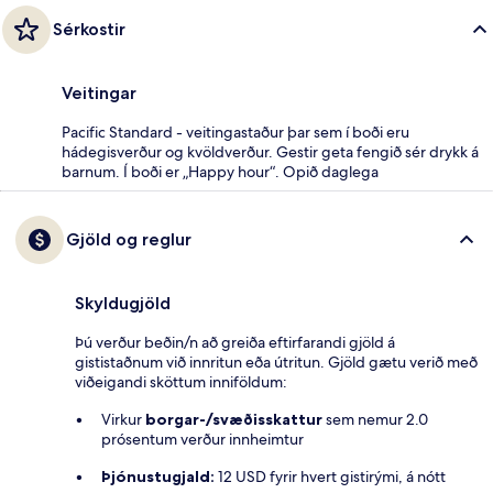
Sérkostir
Veitingar
Pacific Standard - veitingastaður þar sem í boði eru
hádegisverður og kvöldverður. Gestir geta fengið sér drykk á
barnum. Í boði er „Happy hour“. Opið daglega
Gjöld og reglur
Skyldugjöld
Þú verður beðin/n að greiða eftirfarandi gjöld á
gististaðnum við innritun eða útritun. Gjöld gætu verið með
viðeigandi sköttum inniföldum:
Virkur
borgar-/svæðisskattur
sem nemur 2.0
prósentum verður innheimtur
Þjónustugjald:
12 USD fyrir hvert gistirými, á nótt