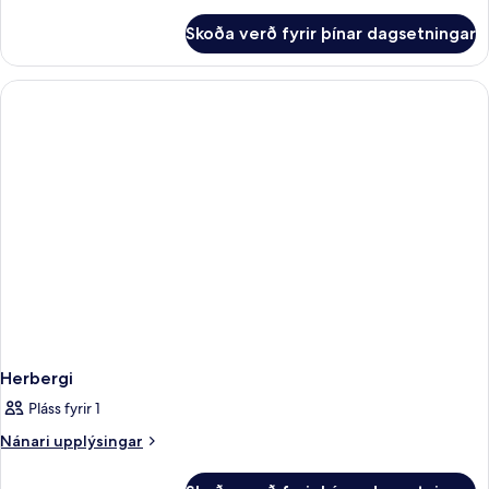
upplýsingar
fyrir
Skoða verð fyrir þínar dagsetningar
Herbergi
Herbergi
Pláss fyrir 1
Nánari
Nánari upplýsingar
upplýsingar
fyrir