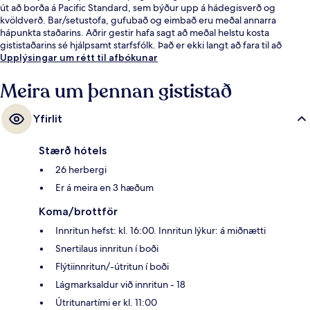
út að borða á Pacific Standard, sem býður upp á hádegisverð og
kvöldverð. Bar/setustofa, gufubað og eimbað eru meðal annarra
hápunkta staðarins. Aðrir gestir hafa sagt að meðal helstu kosta
gististaðarins sé hjálpsamt starfsfólk. Það er ekki langt að fara til að
komast í almenningssamgöngur: NE Martin Luther King & E Burnside-
Upplýsingar um rétt til afbókunar
stoppistöðin er í nokkurra skrefa fjarlægð og SE Grand & East Burnside-
stoppistöðin er í 2 mínútna göngufjarlægð.
Meira um þennan gististað
Yfirlit
Stærð hótels
26 herbergi
Er á meira en 3 hæðum
Koma/brottför
Innritun hefst: kl. 16:00. Innritun lýkur: á miðnætti
Snertilaus innritun í boði
Flýtiinnritun/-útritun í boði
Lágmarksaldur við innritun - 18
Útritunartími er kl. 11:00