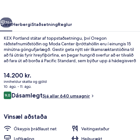
rra
Næsta
76+
Yfirlit
Herbergi
Staðsetning
Reglur
KEX Portland státar af toppstaðsetningu, því Oregon
ráðstefnumiðstöðin og Moda Center íþróttahöllin eru í einungis 15
mínútna göngufjarlægð. Gestir geta nýtt sér líkamsræktarstöðina til
að fá útrás fyrir hreyfiþörfina, en þegar hungrið sverfur að er tilvalið
að fara út að borða á Pacific Standard, sem býður upp á hádegisverð
og kvöldverð. Bar/setustofa, gufubað og eimbað eru meðal annarra
hápunkta staðarins. Aðrir gestir hafa sagt að meðal helstu kosta
Núverandi
14.200 kr.
gististaðarins sé hjálpsamt starfsfólk. Það er ekki langt að fara til að
verð
inniheldur skatta og gjöld
komast í almenningssamgöngur: NE Martin Luther King & E
er
10. ágú. - 11. ágú.
Burnside-stoppistöðin er í nokkurra skrefa fjarlægð og SE Grand &
Hádegisverður og kvöldverður í boði
14.200 kr.
Umsagnir
East Burnside-stoppistöðin er í 2 mínútna göngufjarlægð.
Dásamlegt
9,0
Sjá allar 640 umsagnir
9,0 af 10
Vinsæl aðstaða
Ókeypis þráðlaust net
Veitingastaður
Loftkæling
Heilsurækt