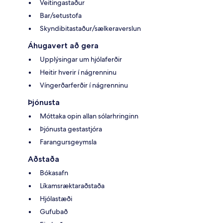
Veitingastaður
Bar/setustofa
Skyndibitastaður/sælkeraverslun
Áhugavert að gera
Upplýsingar um hjólaferðir
Heitir hverir í nágrenninu
Víngerðarferðir í nágrenninu
Þjónusta
Móttaka opin allan sólarhringinn
Þjónusta gestastjóra
Farangursgeymsla
Aðstaða
Bókasafn
Líkamsræktaraðstaða
Hjólastæði
Gufubað