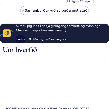
16.900 kr.
24. ágú. - 25. ágú.
1.195
umsagni
Samanburður við svipaða gististaði
Skráðu þig inn til að sjá gjaldgenga afslætti og ávinninga.
Meiri ávinningur fyrir meiri ævintýri!
Innskrá
Skráðu þig, það er ókeypis
Um hverfið
100 NE Martin Luther King Jr Blvd, Portland, OR, 97232