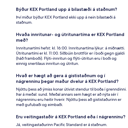
Býður KEX Portland upp á bílastæði á staðnum?
Því miður býður KEX Portland ekki upp á nein bílastæði á
staðnum.
Hvaða innritunar- og útritunartíma er KEX Portland
með?
Innritunartími hefst: kl. 16:00. Innritunartíma lýkur: á miðnætti.
Útritunartími er kl. 11:00. Síðbúin brottför er í boði gegn gjaldi
(háð framboði). Flýti-innritun og flýti-útritun eru í boði og
einnig snertilaus innritun og útritun.
Hvað er hægt að gera á gististaðnum og í
nágrenninu þegar maður dvelur á KEX Portland?
Njóttu þess að ýmiss konar útivist stendur til boða í grenndinni.
Þar á meðal: sund. Meðal annars sem hægt er að nýta sér í
nágrenninu eru heitir hverir. Njóttu þess að gististaðurinn er
með gufubaði og eimbaði.
Eru veitingastaðir á KEX Portland eða í nágrenninu?
Já, veitingastaðurinn Pacific Standard er á staðnum.