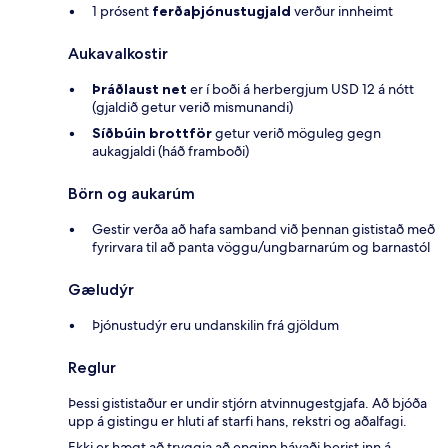
1 prósent
ferðaþjónustugjald
verður innheimt
Aukavalkostir
Þráðlaust net
er í boði á herbergjum USD 12 á nótt
(gjaldið getur verið mismunandi)
Síðbúin brottför
getur verið möguleg gegn
aukagjaldi (háð framboði)
Börn og aukarúm
Gestir verða að hafa samband við þennan gististað með
fyrirvara til að panta vöggu/ungbarnarúm og barnastól
Gæludýr
Þjónustudýr eru undanskilin frá gjöldum
Reglur
Þessi gististaður er undir stjórn atvinnugestgjafa. Að bjóða
upp á gistingu er hluti af starfi hans, rekstri og aðalfagi.
Ekki er hægt að tryggja að enginn hávaði berist inn á