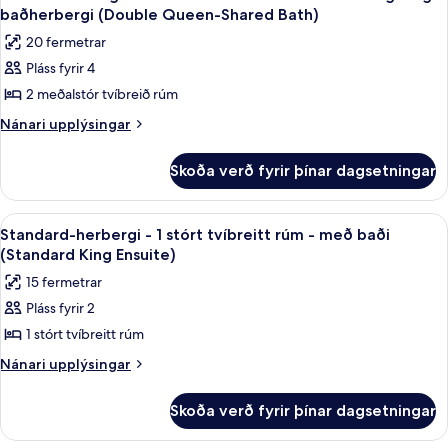
allar
stórt
baðherbergi (Double Queen-Shared Bath)
gott
tvíbreitt
myndir
aðgengi
20 fermetrar
rúm
fyrir
-
-
Pláss fyrir 4
Deluxe-
gott
með
2 meðalstór tvíbreið rúm
herbergi
aðgengi
baði
-
-
Nánari
Nánari upplýsingar
(ADA
með
upplýsingar
2
baði
King
fyrir
meðalstór
Skoða verð fyrir þínar dagsetningar
(ADA
Deluxe-
Room
tvíbreið
King
herbergi
Ensuite)
Room
rúm
-
Skoða
Dúnsængur, skrifborð, myrkratjöld/-g
Ensuite)
5
2
-
Standard-herbergi - 1 stórt tvíbreitt rúm - með baði
allar
meðalstór
(Standard King Ensuite)
sameiginlegt
tvíbreið
myndir
baðherbergi
15 fermetrar
rúm
fyrir
(Double
-
Pláss fyrir 2
Standard-
sameiginlegt
Queen-
1 stórt tvíbreitt rúm
herbergi
baðherbergi
Shared
(Double
-
Nánari
Nánari upplýsingar
Bath)
Queen-
upplýsingar
1
Shared
fyrir
stórt
Skoða verð fyrir þínar dagsetningar
Bath)
Standard-
tvíbreitt
herbergi