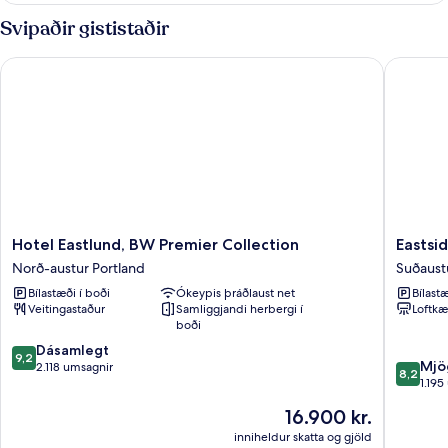
Svipaðir gististaðir
Hotel Eastlund, BW Premier Collection
Eastside
Hotel
Eastside
Hotel Eastlund, BW Premier Collection
Eastsi
Eastlund,
Lodge
Norð-austur Portland
Suðaust
BW
Suðaust
Bílastæði í boði
Ókeypis þráðlaust net
Bílastæ
Premier
Portland
Veitingastaður
Samliggjandi herbergi í
Loftkæ
Collection
boði
Norð-
9.2
austur
Dásamlegt
9,2
8.2
Mjö
af
Portland
2.118 umsagnir
8,2
af
1.195
10,
10,
Dásamlegt,
Verðið
16.900 kr.
Mjög
2.118
er
gott,
inniheldur skatta og gjöld
umsagnir