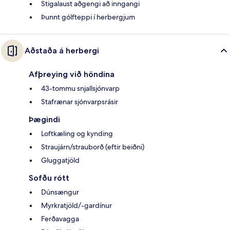
Stigalaust aðgengi að inngangi
Þunnt gólfteppi í herbergjum
Aðstaða á herbergi
Afþreying við höndina
43-tommu snjallsjónvarp
Stafrænar sjónvarpsrásir
Þægindi
Loftkæling og kynding
Straujárn/strauborð (eftir beiðni)
Gluggatjöld
Sofðu rótt
Dúnsængur
Myrkratjöld/-gardínur
Ferðavagga