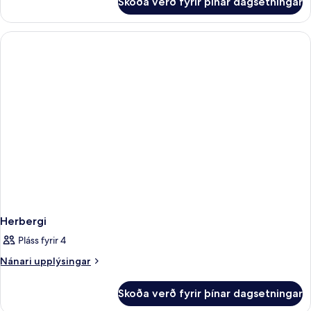
Skoða verð fyrir þínar dagsetningar
Herbergi
Herbergi
Pláss fyrir 4
Nánari
Nánari upplýsingar
upplýsingar
fyrir
Skoða verð fyrir þínar dagsetningar
Herbergi