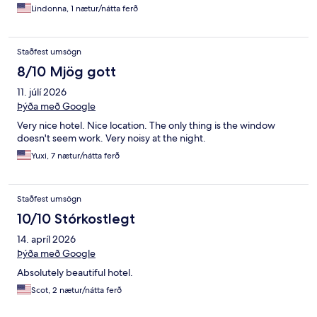
Lindonna, 1 nætur/nátta ferð
Staðfest umsögn
8/10 Mjög gott
11. júlí 2026
Þýða með Google
Very nice hotel. Nice location. The only thing is the window
doesn't seem work. Very noisy at the night.
Yuxi, 7 nætur/nátta ferð
Staðfest umsögn
10/10 Stórkostlegt
14. apríl 2026
Þýða með Google
Absolutely beautiful hotel.
Scot, 2 nætur/nátta ferð