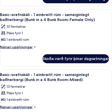
Basic-
rúm
svefnskáli
-
-
Skoða
Dúnsængur, skrifborð, myrkratjöld/-g
10
1
sameiginlegt
Basic-svefnskáli - 1 einbreitt rúm - sameiginlegt
allar
einbreitt
baðherbergi (Bunk in a 4 Bunk Room-Female Only)
baðherbergi
rúm
myndir
(Bunk
10 fermetrar
-
fyrir
in
sameiginlegt
Pláss fyrir 1
Basic-
baðherbergi
a
1 einbreitt rúm
svefnskáli
(Bunk
16
in
-
Nánari
Nánari upplýsingar
Bunk
a
upplýsingar
1
16
Room)
fyrir
einbreitt
Skoða verð fyrir þínar dagsetningar
Bunk
Basic-
rúm
Room)
svefnskáli
-
-
Skoða
Dúnsængur, skrifborð, myrkratjöld/-g
10
1
sameiginlegt
Basic-svefnskáli - 1 einbreitt rúm - sameiginlegt
allar
einbreitt
baðherbergi (Bunk in a 4 Bunk Room-Mixed)
baðherbergi
rúm
myndir
(Bunk
13 fermetrar
-
fyrir
in
sameiginlegt
Pláss fyrir 1
Basic-
baðherbergi
a
1 einbreitt rúm
svefnskáli
(Bunk
4
in
-
Nánari
Nánari upplýsingar
Bunk
a
upplýsingar