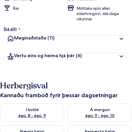
Bar
Móttaka opin allan
sólarhringinn, alla daga
vikunnar
Sjá allt
Meginaðstaða
(11)
Vertu eins og heima hjá þér
(6)
Herbergisval
Kannaðu framboð fyrir þessar dagsetningar
Athuga framboð í kvöld ágú. 8 - ágú. 9
Athuga framboð á morgun ágú.
Í kvöld
Á morgun
ágú. 8 - ágú. 9
ágú. 9 - ágú. 10
Athuga framboð næstu helgi ágú. 14 - ágú. 16
Athuga framboð þarnæstu helg
Næsta helgi
Þarnæsta helgi