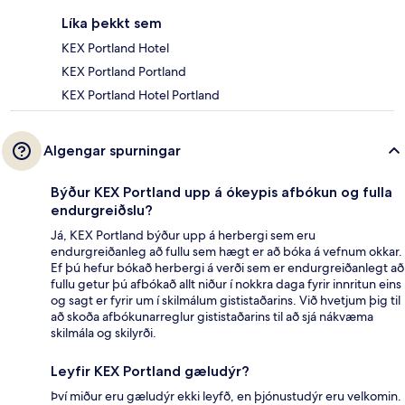
Líka þekkt sem
KEX Portland Hotel
KEX Portland Portland
KEX Portland Hotel Portland
Algengar spurningar
Býður KEX Portland upp á ókeypis afbókun og fulla
endurgreiðslu?
Já, KEX Portland býður upp á herbergi sem eru
endurgreiðanleg að fullu sem hægt er að bóka á vefnum okkar.
Ef þú hefur bókað herbergi á verði sem er endurgreiðanlegt að
fullu getur þú afbókað allt niður í nokkra daga fyrir innritun eins
og sagt er fyrir um í skilmálum gististaðarins. Við hvetjum þig til
að skoða afbókunarreglur gististaðarins til að sjá nákvæma
skilmála og skilyrði.
Leyfir KEX Portland gæludýr?
Því miður eru gæludýr ekki leyfð, en þjónustudýr eru velkomin.