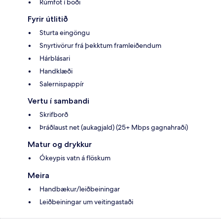
Rúmföt í boði
Fyrir útlitið
Sturta eingöngu
Snyrtivörur frá þekktum framleiðendum
Hárblásari
Handklæði
Salernispappír
Vertu í sambandi
Skrifborð
Þráðlaust net (aukagjald) (25+ Mbps gagnahraði)
Matur og drykkur
Ókeypis vatn á flöskum
Meira
Handbækur/leiðbeiningar
Leiðbeiningar um veitingastaði