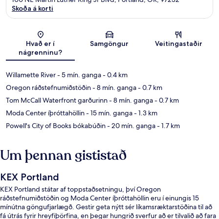
Skoða á korti
Kort
Hvað er í
Samgöngur
Veitingastaðir
nágrenninu?
Willamette River
- 5 mín. ganga
- 0.4 km
Oregon ráðstefnumiðstöðin
- 8 mín. ganga
- 0.7 km
Tom McCall Waterfront garðurinn
- 8 mín. ganga
- 0.7 km
Moda Center íþróttahöllin
- 15 mín. ganga
- 1.3 km
Powell's City of Books bókabúðin
- 20 mín. ganga
- 1.7 km
Um þennan gististað
KEX Portland
KEX Portland státar af toppstaðsetningu, því Oregon
ráðstefnumiðstöðin og Moda Center íþróttahöllin eru í einungis 15
mínútna göngufjarlægð. Gestir geta nýtt sér líkamsræktarstöðina til að
fá útrás fyrir hreyfiþörfina, en þegar hungrið sverfur að er tilvalið að fara