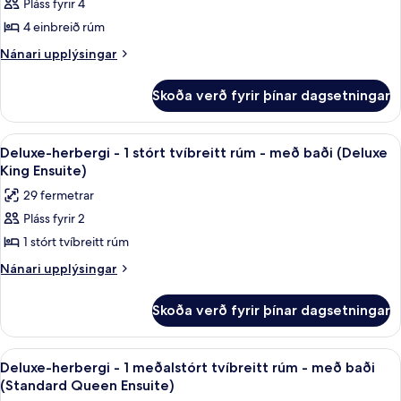
(Queen
Pláss fyrir 4
Basic-
sameiginlegt
Shared
4 einbreið rúm
herbergi
baðherbergi
Bath)
(Queen
-
Nánari
Nánari upplýsingar
Shared
upplýsingar
mörg
Bath)
fyrir
rúm
Skoða verð fyrir þínar dagsetningar
Basic-
-
herbergi
sameiginlegt
-
Skoða
Dúnsængur, skrifborð, myrkratjöld/-g
7
mörg
baðherbergi
Deluxe-herbergi - 1 stórt tvíbreitt rúm - með baði (Deluxe
allar
rúm
King Ensuite)
(Small
-
myndir
Bunk
29 fermetrar
sameiginlegt
fyrir
Room
baðherbergi
Pláss fyrir 2
Deluxe-
(Small
with
1 stórt tvíbreitt rúm
herbergi
Bunk
Shared
Room
-
Nánari
Nánari upplýsingar
Bath)
with
upplýsingar
1
Shared
fyrir
stórt
Skoða verð fyrir þínar dagsetningar
Bath)
Deluxe-
tvíbreitt
herbergi
rúm
-
Skoða
Deluxe-herbergi - 1 meðalstórt tvíbre
6
1
-
Deluxe-herbergi - 1 meðalstórt tvíbreitt rúm - með baði
allar
stórt
(Standard Queen Ensuite)
með
tvíbreitt
myndir