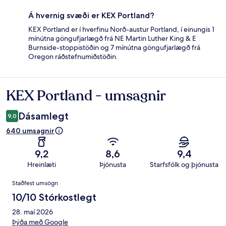
Á hvernig svæði er KEX Portland?
KEX Portland er í hverfinu Norð-austur Portland, í einungis 1
mínútna göngufjarlægð frá NE Martin Luther King & E
Burnside-stoppistöðin og 7 mínútna göngufjarlægð frá
Oregon ráðstefnumiðstöðin.
KEX Portland - umsagnir
Umsagnir
Dásamlegt
9,0
640 umsagnir
9,2
8,6
9,4
Hreinlæti
Þjónusta
Starfsfólk og þjónusta
Umsagnir
Staðfest umsögn
10/10 Stórkostlegt
28. maí 2026
Þýða með Google