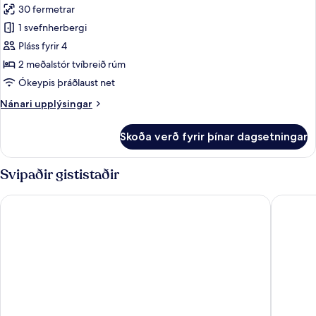
and
30 fermetrar
fyrir
Fitness
Deluxe
1 svefnherbergi
Access
Family
Pláss fyrir 4
Room
2 meðalstór tvíbreið rúm
with
Ókeypis þráðlaust net
Wellness
Nánari
Nánari upplýsingar
and
upplýsingar
Fitness
fyrir
Skoða verð fyrir þínar dagsetningar
Access
Deluxe
Family
Room
Svipaðir gististaðir
with
Wellness
Ensana Thermal Margaret Island
Danubius
and
Fitness
Access