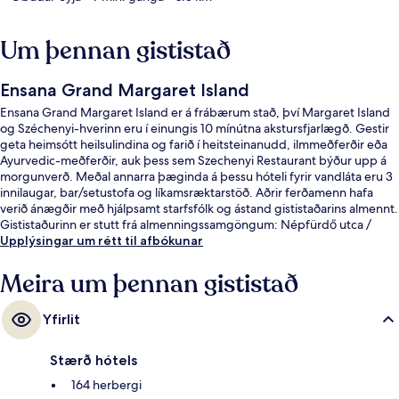
Um þennan gististað
Ensana Grand Margaret Island
Ensana Grand Margaret Island er á frábærum stað, því Margaret Island
og Széchenyi-hverinn eru í einungis 10 mínútna akstursfjarlægð. Gestir
geta heimsótt heilsulindina og farið í heitsteinanudd, ilmmeðferðir eða
Ayurvedic-meðferðir, auk þess sem Szechenyi Restaurant býður upp á
morgunverð. Meðal annarra þæginda á þessu hóteli fyrir vandláta eru 3
innilaugar, bar/setustofa og líkamsræktarstöð. Aðrir ferðamenn hafa
verið ánægðir með hjálpsamt starfsfólk og ástand gististaðarins almennt.
Gististaðurinn er stutt frá almenningssamgöngum: Népfürdő utca /
Árpád híd-sporvagnastoppistöðin er í 15 mínútna göngufjarlægð.
Upplýsingar um rétt til afbókunar
Meira um þennan gististað
Yfirlit
Stærð hótels
164 herbergi