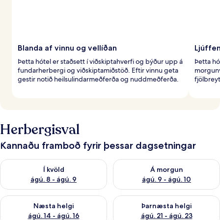
Blanda af vinnu og vellíðan
Ljúffen
Þetta hótel er staðsett í viðskiptahverfi og býður upp á
Þetta hó
fundarherbergi og viðskiptamiðstöð. Eftir vinnu geta
morgunv
gestir notið heilsulindarmeðferða og nuddmeðferða.
fjölbrey
Herbergisval
Kannaðu framboð fyrir þessar dagsetningar
Athuga framboð í kvöld ágú. 8 - ágú. 9
Athuga framboð á morgun ágú.
Í kvöld
Á morgun
ágú. 8 - ágú. 9
ágú. 9 - ágú. 10
Athuga framboð næstu helgi ágú. 14 - ágú. 16
Athuga framboð þarnæstu helg
Næsta helgi
Þarnæsta helgi
ágú. 14 - ágú. 16
ágú. 21 - ágú. 23