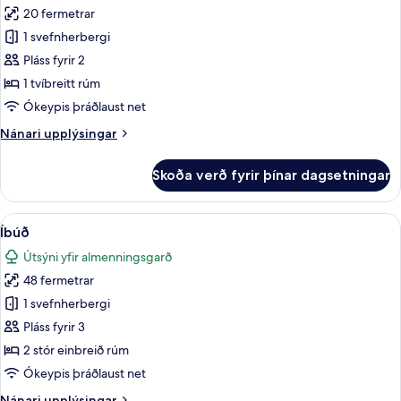
20 fermetrar
fyrir
Deluxe-
1 svefnherbergi
herbergi
Pláss fyrir 2
með
1 tvíbreitt rúm
tvíbreiðu
Ókeypis þráðlaust net
rúmi
Nánari
Nánari upplýsingar
upplýsingar
fyrir
Skoða verð fyrir þínar dagsetningar
Deluxe-
herbergi
með
Skoða
Íbúð | Míníbar, öryggishólf í herbergi,
13
tvíbreiðu
Íbúð
allar
rúmi
Útsýni yfir almenningsgarð
myndir
48 fermetrar
fyrir
Íbúð
1 svefnherbergi
Pláss fyrir 3
2 stór einbreið rúm
Ókeypis þráðlaust net
Nánari
Nánari upplýsingar