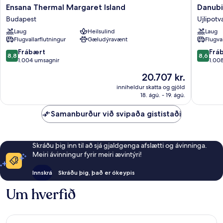
Ensana
Danubiu
Ensana Thermal Margaret Island
Danubi
Thermal
Hotel
Budapest
Ujlipotv
Margaret
Helia
Laug
Heilsulind
Laug
Island
Ujlipotv
Flugvallarflutningur
Gæludýravænt
Flugva
Budapest
8.8
8.6
Frábært
Frá
8,8
8,6
af
af
1.004 umsagnir
1.00
10,
10,
Verðið
20.707 kr.
Frábært,
Frábært
er
1.004
1.008
inniheldur skatta og gjöld
20.707 kr.
18. ágú. - 19. ágú.
umsagnir
umsagni
Samanburður við svipaða gististaði
Skráðu þig inn til að sjá gjaldgenga afslætti og ávinninga.
Meiri ávinningur fyrir meiri ævintýri!
Innskrá
Skráðu þig, það er ókeypis
Um hverfið