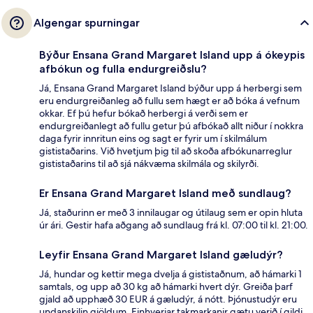
Algengar spurningar
Býður Ensana Grand Margaret Island upp á ókeypis
afbókun og fulla endurgreiðslu?
Já, Ensana Grand Margaret Island býður upp á herbergi sem
eru endurgreiðanleg að fullu sem hægt er að bóka á vefnum
okkar. Ef þú hefur bókað herbergi á verði sem er
endurgreiðanlegt að fullu getur þú afbókað allt niður í nokkra
daga fyrir innritun eins og sagt er fyrir um í skilmálum
gististaðarins. Við hvetjum þig til að skoða afbókunarreglur
gististaðarins til að sjá nákvæma skilmála og skilyrði.
Er Ensana Grand Margaret Island með sundlaug?
Já, staðurinn er með 3 innilaugar og útilaug sem er opin hluta
úr ári. Gestir hafa aðgang að sundlaug frá kl. 07:00 til kl. 21:00.
Leyfir Ensana Grand Margaret Island gæludýr?
Já, hundar og kettir mega dvelja á gististaðnum, að hámarki 1
samtals, og upp að 30 kg að hámarki hvert dýr. Greiða þarf
gjald að upphæð 30 EUR á gæludýr, á nótt. Þjónustudýr eru
undanskilin gjöldum. Einhverjar takmarkanir gætu verið í gildi,