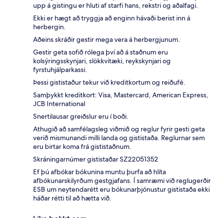
upp á gistingu er hluti af starfi hans, rekstri og aðalfagi.
Ekki er hægt að tryggja að enginn hávaði berist inn á
herbergin.
Aðeins skráðir gestir mega vera á herbergjunum.
Gestir geta sofið rólega því að á staðnum eru
kolsýringsskynjari, slökkvitæki, reykskynjari og
fyrstuhjálparkassi.
Þessi gististaður tekur við kreditkortum og reiðufé.
Samþykkt kreditkort: Visa, Mastercard, American Express,
JCB International
Snertilausar greiðslur eru í boði.
Athugið að samfélagsleg viðmið og reglur fyrir gesti geta
verið mismunandi milli landa og gististaða. Reglurnar sem
eru birtar koma frá gististaðnum.
Skráningarnúmer gististaðar SZ22051352
Ef þú afbókar bókunina muntu þurfa að hlíta
afbókunarskilyrðum gestgjafans. Í samræmi við reglugerðir
ESB um neytendarétt eru bókunarþjónustur gististaða ekki
háðar rétti til að hætta við.