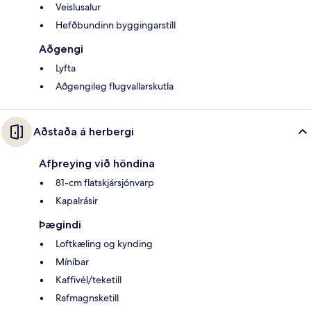
Veislusalur
Hefðbundinn byggingarstíll
Aðgengi
Lyfta
Aðgengileg flugvallarskutla
Aðstaða á herbergi
Afþreying við höndina
81-cm flatskjársjónvarp
Kapalrásir
Þægindi
Loftkæling og kynding
Míníbar
Kaffivél/teketill
Rafmagnsketill