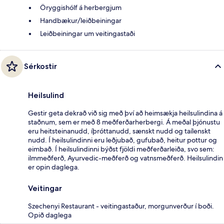
Öryggishólf á herbergjum
Handbækur/leiðbeiningar
Leiðbeiningar um veitingastaði
Sérkostir
Heilsulind
Gestir geta dekrað við sig með því að heimsækja heilsulindina á
staðnum, sem er með 8 meðferðarherbergi. Á meðal þjónustu
eru heitsteinanudd, íþróttanudd, sænskt nudd og taílenskt
nudd. Í heilsulindinni eru leðjubað, gufubað, heitur pottur og
eimbað. Í heilsulindinni býðst fjöldi meðferðarleiða, svo sem:
ilmmeðferð, Ayurvedic-meðferð og vatnsmeðferð. Heilsulindin
er opin daglega.
Veitingar
Szechenyi Restaurant - veitingastaður, morgunverður í boði.
Opið daglega