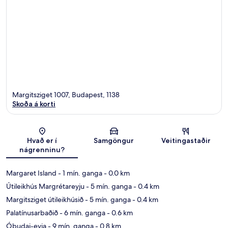
Margitsziget 1007, Budapest, 1138
Skoða á korti
Kort
Hvað er í
Samgöngur
Veitingastaðir
nágrenninu?
Margaret Island
- 1 mín. ganga
- 0.0 km
Útileikhús Margrétareyju
- 5 mín. ganga
- 0.4 km
Margitsziget útileikhúsið
- 5 mín. ganga
- 0.4 km
Palatínusarbaðið
- 6 mín. ganga
- 0.6 km
Óbudai-eyja
- 9 mín. ganga
- 0.8 km