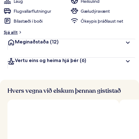
Laug
Heilsulind
Flugvallarflutningur
Gæludýravænt
Bílastæði í boði
Ókeypis þráðlaust net
Sjá allt
Meginaðstaða
(12)
Vertu eins og heima hjá þér
(6)
Hvers vegna við elskum þennan gististað