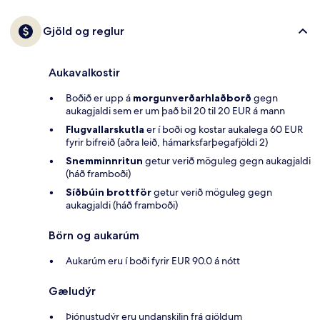
Gjöld og reglur
Aukavalkostir
Boðið er upp á
morgunverðarhlaðborð
gegn
aukagjaldi sem er um það bil 20 til 20 EUR á mann
Flugvallarskutla
er í boði og kostar aukalega 60 EUR
fyrir bifreið (aðra leið, hámarksfarþegafjöldi 2)
Snemminnritun
getur verið möguleg gegn aukagjaldi
(háð framboði)
Síðbúin brottför
getur verið möguleg gegn
aukagjaldi (háð framboði)
Börn og aukarúm
Aukarúm eru í boði fyrir EUR 90.0 á nótt
Gæludýr
Þjónustudýr eru undanskilin frá gjöldum