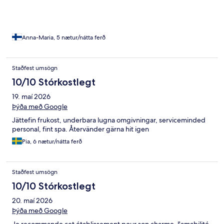
city.
Anna-Maria, 5 nætur/nátta ferð
Staðfest umsögn
10/10 Stórkostlegt
19. maí 2026
Þýða með Google
Jättefin frukost, underbara lugna omgivningar, serviceminded
personal, fint spa. Återvänder gärna hit igen
Pia, 6 nætur/nátta ferð
Staðfest umsögn
10/10 Stórkostlegt
20. maí 2026
Þýða með Google
Je recommande cet établissement pour son charme, l'amabilité