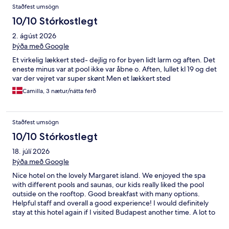
Staðfest umsögn
10/10 Stórkostlegt
2. ágúst 2026
Þýða með Google
Et virkelig lækkert sted- dejlig ro for byen lidt larm og aften. Det
eneste minus var at pool ikke var åbne o. Aften, lullet kl 19 og det
var der vejret var super skønt Men et lækkert sted
Camilla, 3 nætur/nátta ferð
Staðfest umsögn
10/10 Stórkostlegt
18. júlí 2026
Þýða með Google
Nice hotel on the lovely Margaret island. We enjoyed the spa
with different pools and saunas, our kids really liked the pool
outside on the rooftop. Good breakfast with many options.
Helpful staff and overall a good experience! I would definitely
stay at this hotel again if I visited Budapest another time. A lot to
discover on the island, quiet and peaceful while still close to the