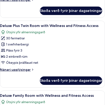
upplýsingar
fyrir
Skoða verð fyrir þínar dagsetningar
Íbúð
Skoða
Deluxe Plus Twin Room with Wellness an
10
Deluxe Plus Twin Room with Wellness and Fitness Access
allar
Útsýni yfir almenningsgarð
myndir
30 fermetrar
fyrir
Deluxe
1 svefnherbergi
Plus
Pláss fyrir 3
Twin
2 einbreið rúm
Room
Ókeypis þráðlaust net
with
Nánari
Nánari upplýsingar
Wellness
upplýsingar
and
fyrir
Skoða verð fyrir þínar dagsetningar
Fitness
Deluxe
Plus
Access
Twin
Skoða
Deluxe Family Room with Wellness and F
10
Room
Deluxe Family Room with Wellness and Fitness Access
allar
with
Útsýni yfir almenningsgarð
Wellness
myndir