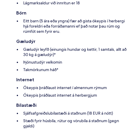
Lágmarksaldur við innritun er 18
Börn
Eitt barn (5 ára eða yngra) fær að gista ókeypis í herbergi
hjá foreldri eða forráðamanni ef það notar þau rúm og
rúmföt sem fyrir eru.
Gæludýr
Gæludýr leyfð (einungis hundar og kettir, 1 samtals, allt að
30 kg á gæludýr)*
Þjónustudýr velkomin
Takmörkunum háð*
Internet
Ókeypis þráðlaust internet í almennum rýmum
Ókeypis þráðlaust internet á herbergjum
Bílastæði
Sjálfsafgreiðslubílastæði á staðnum (18 EUR á nótt)
Stæði fyrir húsbíla, rútur og vörubíla á staðnum (gegn
gjaldi)