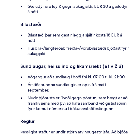
Gæludýr eru leyfð gegn aukagjaldi, EUR 30 á gæludýr,
á nótt
Bílastæði
Bílastæði þar sem gestir leggja sjálfir kosta 18 EUR á
nótt
Húsbíla-/langferðabifreiða-/vörubílastæði bjóðast fyrir
aukagjald
Sundlaugar, heilsulind og líkamsrækt (ef við á)
Aðgangur að sundlaug í boði frá kl. 07:00 til kl. 21:00.
Árstíðabundna sundlaugin er opin frá maí til
september.
Nuddþjónusta er í boði gegn pöntun, sem hægt er að
framkvæma með því að hafa samband við gististaðinn
fyrir komu í númerinu í bókunarstaðfestingunni.
Reglur
Þessi gististaður er undir stjórn atvinnugestgjafa. Að bjóða