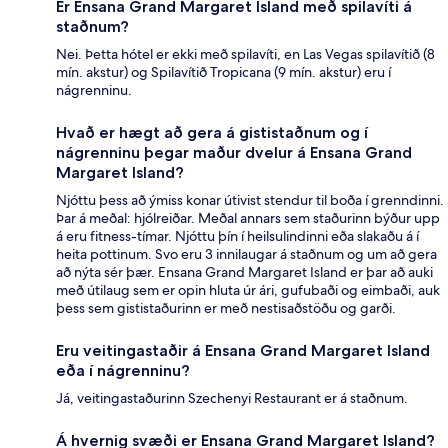
Er Ensana Grand Margaret Island með spilavíti á
staðnum?
Nei. Þetta hótel er ekki með spilavíti, en Las Vegas spilavítið (8
mín. akstur) og Spilavítið Tropicana (9 mín. akstur) eru í
nágrenninu.
Hvað er hægt að gera á gististaðnum og í
nágrenninu þegar maður dvelur á Ensana Grand
Margaret Island?
Njóttu þess að ýmiss konar útivist stendur til boða í grenndinni.
Þar á meðal: hjólreiðar. Meðal annars sem staðurinn býður upp
á eru fitness-tímar. Njóttu þín í heilsulindinni eða slakaðu á í
heita pottinum. Svo eru 3 innilaugar á staðnum og um að gera
að nýta sér þær. Ensana Grand Margaret Island er þar að auki
með útilaug sem er opin hluta úr ári, gufubaði og eimbaði, auk
þess sem gististaðurinn er með nestisaðstöðu og garði.
Eru veitingastaðir á Ensana Grand Margaret Island
eða í nágrenninu?
Já, veitingastaðurinn Szechenyi Restaurant er á staðnum.
Á hvernig svæði er Ensana Grand Margaret Island?