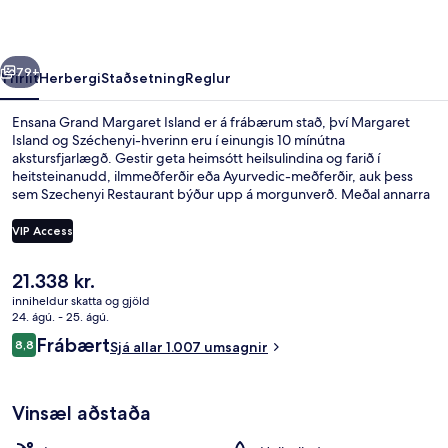
rra
Næsta
79+
Yfirlit
Herbergi
Staðsetning
Reglur
Ensana Grand Margaret Island er á frábærum stað, því Margaret
Island og Széchenyi-hverinn eru í einungis 10 mínútna
akstursfjarlægð. Gestir geta heimsótt heilsulindina og farið í
heitsteinanudd, ilmmeðferðir eða Ayurvedic-meðferðir, auk þess
sem Szechenyi Restaurant býður upp á morgunverð. Meðal annarra
þæginda á þessu hóteli fyrir vandláta eru 3 innilaugar, bar/setustofa
og líkamsræktarstöð. Aðrir ferðamenn hafa verið ánægðir með
VIP Access
hjálpsamt starfsfólk og ástand gististaðarins almennt. Gististaðurinn
er stutt frá almenningssamgöngum: Népfürdő utca / Árpád híd-
Núverandi
21.338 kr.
sporvagnastoppistöðin er í 15 mínútna göngufjarlægð.
Anddyri
verð
inniheldur skatta og gjöld
er
24. ágú. - 25. ágú.
21.338 kr.
Umsagnir
Frábært
8,8
Sjá allar 1.007 umsagnir
8,8 af 10
Vinsæl aðstaða