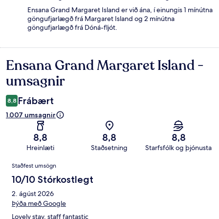
Ensana Grand Margaret Island er við ána, í einungis 1 mínútna
göngufjarlægð frá Margaret Island og 2 mínútna
göngufjarlægð frá Dóná-fljót.
Ensana Grand Margaret Island -
Umsagnir
umsagnir
Frábært
8,8
1.007 umsagnir
8,8
8,8
8,8
Hreinlæti
Staðsetning
Starfsfólk og þjónusta
Umsagnir
Staðfest umsögn
10/10 Stórkostlegt
2. ágúst 2026
Þýða með Google
Lovely stay, staff fantastic