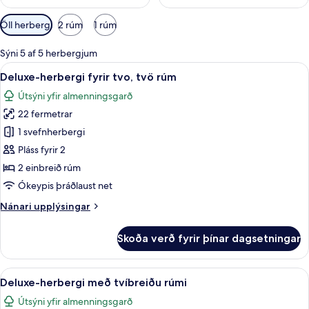
Síur
Öll herbergi
2 rúm
1 rúm
í
boði
Sýni 5 af 5 herbergjum
fyrir
Skoða
Deluxe-herbergi fyrir tvo, tvö rúm | M
9
Deluxe-herbergi fyrir tvo, tvö rúm
herbergi
allar
Útsýni yfir almenningsgarð
myndir
22 fermetrar
fyrir
Deluxe-
1 svefnherbergi
herbergi
Pláss fyrir 2
fyrir
2 einbreið rúm
tvo,
Ókeypis þráðlaust net
tvö
Nánari
Nánari upplýsingar
rúm
upplýsingar
fyrir
Skoða verð fyrir þínar dagsetningar
Deluxe-
herbergi
fyrir
Skoða
Deluxe-herbergi með tvíbreiðu rúmi | M
12
tvo,
Deluxe-herbergi með tvíbreiðu rúmi
allar
tvö
Útsýni yfir almenningsgarð
rúm
myndir