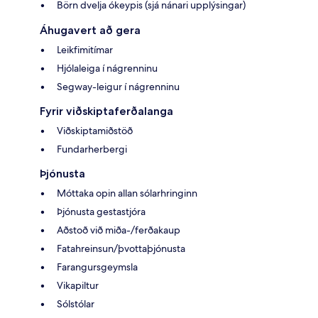
Börn dvelja ókeypis (sjá nánari upplýsingar)
Áhugavert að gera
Leikfimitímar
Hjólaleiga í nágrenninu
Segway-leigur í nágrenninu
Fyrir viðskiptaferðalanga
Viðskiptamiðstöð
Fundarherbergi
Þjónusta
Móttaka opin allan sólarhringinn
Þjónusta gestastjóra
Aðstoð við miða-/ferðakaup
Fatahreinsun/þvottaþjónusta
Farangursgeymsla
Vikapiltur
Sólstólar