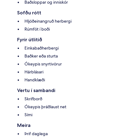
Baðsloppar og inniskór
Sofðu rótt
Hljóðeinangruð herbergi
Rúmföt í boði
Fyrir útlitið
Einkabaðherbergi
Baðker eða sturta
Ókeypis snyrtivörur
Hárblásari
Handklæði
Vertu í sambandi
Skrifborð
Ókeypis þráðlaust net
Sími
Meira
Þrif daglega