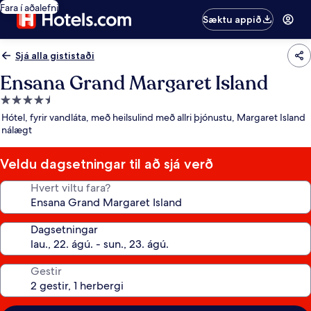
Fara í aðalefni
Sæktu appið
Sjá alla gististaði
Ensana Grand Margaret Island
4.5
stjörnu
Hótel, fyrir vandláta, með heilsulind með allri þjónustu, Margaret Island
gististaður
nálægt
Veldu dagsetningar til að sjá verð
Hvert viltu fara?
Dagsetningar
Gestir