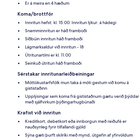
Er á meira en 4 hæðum
Koma/brottför
Innritun hefst: kl. 15:00. Innritun lýkur: á hádegi
Snemminnritun er háð framboði
Síðbúin innritun háð framboði
Lágmarksaldur við innritun - 18
Útritunartími er kl. 11:00
Seinkuð útritun háð framboði
Sérstakar innritunarleiðbeiningar
Móttökustarfsfólk mun taka á móti gestum við komu á
gististaðinn
Upplýsingar sem koma frá gististaðnum gætu verið þýddar
með sjálfvirkum þýðingarhugbúnaði
Krafist við innritun
Kreditkort, debetkort eða innborgun með reiðufé er
nauðsynleg fyrir tilfallandi gjöld
Sýna gæti þurft skilríki með mynd, útgefin af yfirvöldum