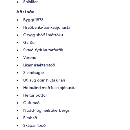
Sólhlífar
Aðstaða
Byggt 1873
Hraðbanki/bankaþjónusta
Öryggishólf í móttöku
Garður
Svæði fyrir lautarferðir
Verönd
Líkamsræktarstöð
3 innilaugar
Útilaug opin hluta úr ári
Heilsulind með fullri þjónustu
Heitur pottur
Gufubað
Nudd- og heilsuherbergi
Eimbað
Skápar í boði