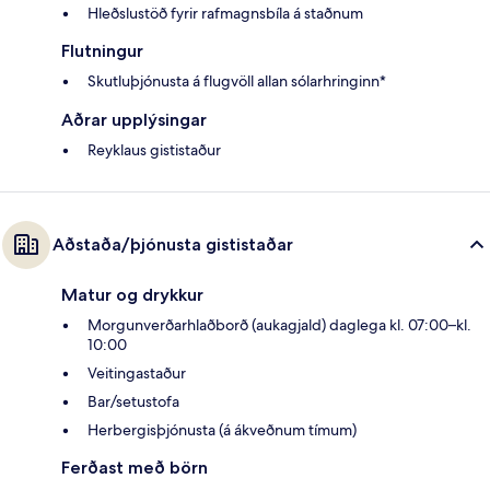
Hleðslustöð fyrir rafmagnsbíla á staðnum
Flutningur
Skutluþjónusta á flugvöll allan sólarhringinn*
Aðrar upplýsingar
Reyklaus gististaður
Aðstaða/þjónusta gististaðar
Matur og drykkur
Morgunverðarhlaðborð (aukagjald) daglega kl. 07:00–kl.
10:00
Veitingastaður
Bar/setustofa
Herbergisþjónusta (á ákveðnum tímum)
Ferðast með börn