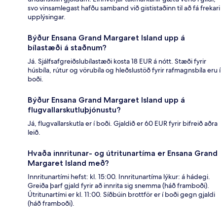
svo vinsamlegast hafðu samband við gististaðinn til að fá frekari
upplýsingar.
Býður Ensana Grand Margaret Island upp á
bílastæði á staðnum?
Já. Sjálfsafgreiðslubílastæði kosta 18 EUR á nótt. Stæði fyrir
húsbíla, rútur og vörubíla og hleðslustöð fyrir rafmagnsbíla eru í
boði.
Býður Ensana Grand Margaret Island upp á
flugvallarskutluþjónustu?
Já, flugvallarskutla er í boði. Gjaldið er 60 EUR fyrir bifreið aðra
leið.
Hvaða innritunar- og útritunartíma er Ensana Grand
Margaret Island með?
Innritunartími hefst: kl. 15:00. Innritunartíma lýkur: á hádegi.
Greiða þarf gjald fyrir að innrita sig snemma (háð framboði).
Útritunartími er kl. 11:00. Síðbúin brottför er í boði gegn gjaldi
(háð framboði).