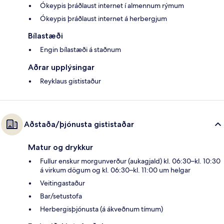
Ókeypis þráðlaust internet í almennum rýmum
Ókeypis þráðlaust internet á herbergjum
Bílastæði
Engin bílastæði á staðnum
Aðrar upplýsingar
Reyklaus gististaður
Aðstaða/þjónusta gististaðar
Matur og drykkur
Fullur enskur morgunverður (aukagjald) kl. 06:30–kl. 10:30
á virkum dögum og kl. 06:30–kl. 11:00 um helgar
Veitingastaður
Bar/setustofa
Herbergisþjónusta (á ákveðnum tímum)