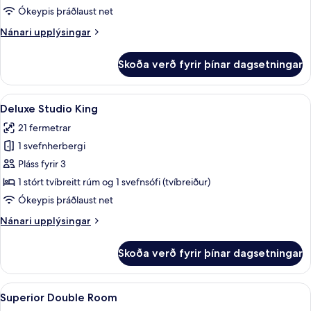
Ókeypis þráðlaust net
Nánari
Nánari upplýsingar
upplýsingar
fyrir
Skoða verð fyrir þínar dagsetningar
Superior
King
Skoða
Deluxe Studio King | Rúmföt af bestu 
5
Deluxe Studio King
allar
21 fermetrar
myndir
1 svefnherbergi
fyrir
Deluxe
Pláss fyrir 3
Studio
1 stórt tvíbreitt rúm og 1 svefnsófi (tvíbreiður)
King
Ókeypis þráðlaust net
Nánari
Nánari upplýsingar
upplýsingar
fyrir
Skoða verð fyrir þínar dagsetningar
Deluxe
Studio
King
Skoða
Superior Double Room | Rúmföt af bes
5
Superior Double Room
allar