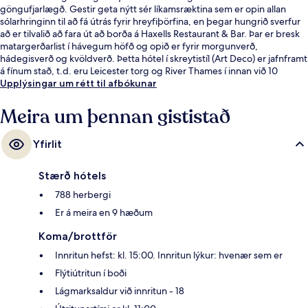
göngufjarlægð. Gestir geta nýtt sér líkamsræktina sem er opin allan
sólarhringinn til að fá útrás fyrir hreyfiþörfina, en þegar hungrið sverfur
að er tilvalið að fara út að borða á Haxells Restaurant & Bar. Þar er bresk
matargerðarlist í hávegum höfð og opið er fyrir morgunverð,
hádegisverð og kvöldverð. Þetta hótel í skreytistíl (Art Deco) er jafnframt
á fínum stað, t.d. eru Leicester torg og River Thames í innan við 10
mínútna göngufæri. Aðrir ferðamenn eru ánægðir með miðlæga
Upplýsingar um rétt til afbókunar
staðsetningu sem hentar fyrir skoðunarferðirnar sem bjóðast í
nágrenninu og líka hve stutt er í almenningssamgöngur: Covent Garden
Meira um þennan gististað
neðanjarðarlestarstöðin er í 5 mínútna göngufjarlægð og Charing Cross
neðanjarðarlestarstöðin er í 6 mínútna göngufjarlægð.
Yfirlit
Stærð hótels
788 herbergi
Er á meira en 9 hæðum
Koma/brottför
Innritun hefst: kl. 15:00. Innritun lýkur: hvenær sem er
Flýtiútritun í boði
Lágmarksaldur við innritun - 18