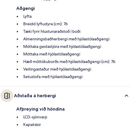
Aðgengi
Lyfta
Breidd lyftudyra (cm): 76
Tæki fyrir hlustunaraðstoð í boði
Almenningsbaðherbergi með hjólastólaaðgengi
Móttaka gestastjóra með hjólastólaaðgengi
Móttaka með hjólastólaaðgengi
Hæð móttökuborðs með hjólastólaaðgengi (cm): 76
Veitingastaður með hjólastólaaðgengi
Setustofa með hjólastólaaðgengi
Aðstaða á herbergi
Afþreying við höndina
LCD-sjónvarp
Kapalrásir