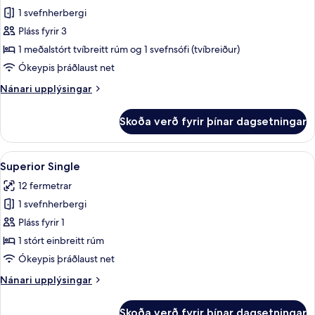
1 svefnherbergi
fyrir
Deluxe
Pláss fyrir 3
Studio
1 meðalstórt tvíbreitt rúm og 1 svefnsófi (tvíbreiður)
Double
Ókeypis þráðlaust net
Nánari
Nánari upplýsingar
upplýsingar
fyrir
Skoða verð fyrir þínar dagsetningar
Deluxe
Studio
Double
Skoða
Superior Single | Rúmföt af bestu ger
4
Superior Single
allar
12 fermetrar
myndir
1 svefnherbergi
fyrir
Superior
Pláss fyrir 1
Single
1 stórt einbreitt rúm
Ókeypis þráðlaust net
Nánari
Nánari upplýsingar
upplýsingar
fyrir
Skoða verð fyrir þínar dagsetningar