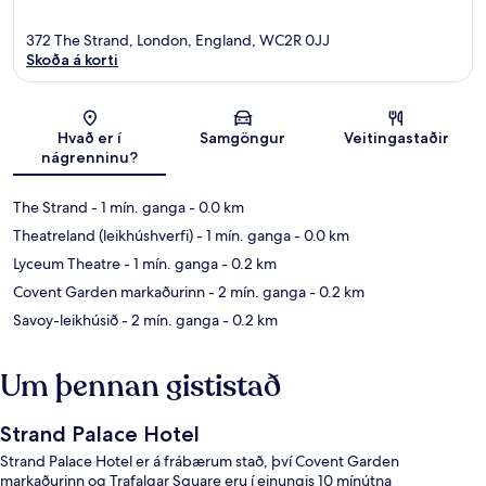
372 The Strand, London, England, WC2R 0JJ
Skoða á korti
Kort
Hvað er í
Samgöngur
Veitingastaðir
nágrenninu?
The Strand
- 1 mín. ganga
- 0.0 km
Theatreland (leikhúshverfi)
- 1 mín. ganga
- 0.0 km
Lyceum Theatre
- 1 mín. ganga
- 0.2 km
Covent Garden markaðurinn
- 2 mín. ganga
- 0.2 km
Savoy-leikhúsið
- 2 mín. ganga
- 0.2 km
Um þennan gististað
Strand Palace Hotel
Strand Palace Hotel er á frábærum stað, því Covent Garden
markaðurinn og Trafalgar Square eru í einungis 10 mínútna