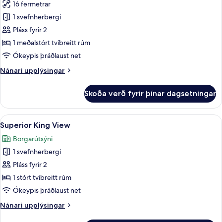
16 fermetrar
myndir
1 svefnherbergi
fyrir
Superior
Pláss fyrir 2
Double
1 meðalstórt tvíbreitt rúm
Room
Ókeypis þráðlaust net
Nánari
Nánari upplýsingar
upplýsingar
fyrir
Skoða verð fyrir þínar dagsetningar
Superior
Double
Room
Skoða
Superior King View | Rúmföt af bestu 
5
Superior King View
allar
Borgarútsýni
myndir
1 svefnherbergi
fyrir
Superior
Pláss fyrir 2
King
1 stórt tvíbreitt rúm
View
Ókeypis þráðlaust net
Nánari
Nánari upplýsingar
upplýsingar