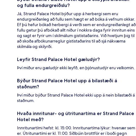
og fulla endurgreiðslu?
Já, Strand Palace Hotel býður upp á herbergi sem eru
endurgreiðanleg að fullu sem hægt er að bóka á vefnum okkar.
Ef þú hefur bókað herbergi á verði sem er endurgreiðanlegt að
fullu getur þú afbókað allt niður í nokkra daga fyrir innritun eins
og sagt er fyrir um í skilmálum gististaðarins. Við hvetjum þig til
að skoða afbókunarreglur gististaðarins til að sjá nákvæma
skilmála og skilyrði.
Leyfir Strand Palace Hotel gæludýr?
Því miður eru gæludýr ekki leyfð, en þjónustudýr eru velkomin.
Býður Strand Palace Hotel upp á bílastæði á
staðnum?
Því miður býður Strand Palace Hotel ekki upp á nein bílastæði á
staðnum.
Hvaða innritunar- og útritunartíma er Strand Palace
Hotel með?
Innritunartími hefst: kl. 15:00. Innritunartíma lýkur: hvenær sem
er. Útritunartími er kl. 11:00. Síðbúin brottför er í boði gegn