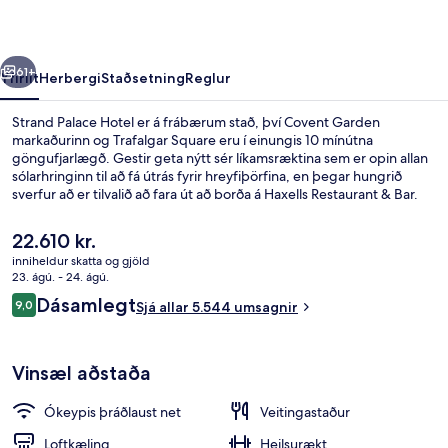
rra
Næsta
61+
Yfirlit
Herbergi
Staðsetning
Reglur
Strand Palace Hotel er á frábærum stað, því Covent Garden
markaðurinn og Trafalgar Square eru í einungis 10 mínútna
göngufjarlægð. Gestir geta nýtt sér líkamsræktina sem er opin allan
sólarhringinn til að fá útrás fyrir hreyfiþörfina, en þegar hungrið
sverfur að er tilvalið að fara út að borða á Haxells Restaurant & Bar.
Þar er bresk matargerðarlist í hávegum höfð og opið er fyrir
morgunverð, hádegisverð og kvöldverð. Þetta hótel í skreytistíl (Art
Núverandi
22.610 kr.
Deco) er jafnframt á fínum stað, t.d. eru Leicester torg og River
verð
inniheldur skatta og gjöld
Thames í innan við 10 mínútna göngufæri. Aðrir ferðamenn eru
er
23. ágú. - 24. ágú.
ánægðir með miðlæga staðsetningu sem hentar fyrir
Morgunverður, hádegisverður og kvöl
22.610 kr.
Umsagnir
skoðunarferðirnar sem bjóðast í nágrenninu og líka hve stutt er í
Dásamlegt
9,0
Sjá allar 5.544 umsagnir
9,0 af 10
almenningssamgöngur: Covent Garden neðanjarðarlestarstöðin er í
5 mínútna göngufjarlægð og Charing Cross neðanjarðarlestarstöðin
er í 6 mínútna göngufjarlægð.
Vinsæl aðstaða
Ókeypis þráðlaust net
Veitingastaður
Loftkæling
Heilsurækt