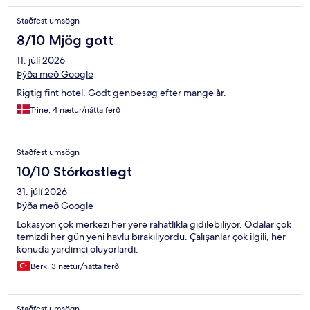
Staðfest umsögn
8/10 Mjög gott
11. júlí 2026
Þýða með Google
Rigtig fint hotel. Godt genbesøg efter mange år.
Trine, 4 nætur/nátta ferð
Staðfest umsögn
10/10 Stórkostlegt
31. júlí 2026
Þýða með Google
Lokasyon çok merkezi her yere rahatlıkla gidilebiliyor. Odalar çok
temizdi her gün yeni havlu bırakılıyordu. Çalışanlar çok ilgili, her
konuda yardımcı oluyorlardı.
Berk, 3 nætur/nátta ferð
Staðfest umsögn