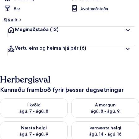
Bar
Þvottaaðstaða
Sjá allt
Meginaðstaða
(12)
Vertu eins og heima hjá þér
(6)
Herbergisval
Kannaðu framboð fyrir þessar dagsetningar
Athuga framboð í kvöld ágú. 7 - ágú. 8
Athuga framboð á morgun ágú.
Í kvöld
Á morgun
ágú. 7 - ágú. 8
ágú. 8 - ágú. 9
Athuga framboð næstu helgi ágú. 7 - ágú. 9
Athuga framboð þarnæstu helgi
Næsta helgi
Þarnæsta helgi
ágú. 7 - ágú. 9
ágú. 14 - ágú. 16