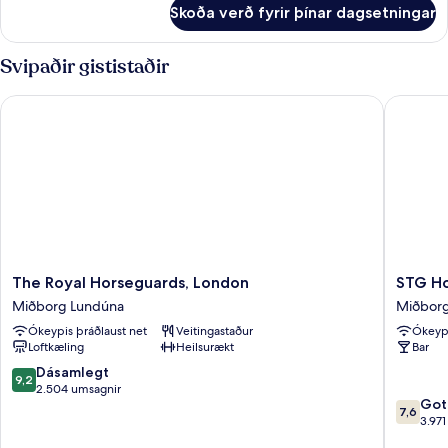
fyrir
Skoða verð fyrir þínar dagsetningar
Superior
King
View
Svipaðir gististaðir
The Royal Horseguards, London
STG Hote
The
STG
The Royal Horseguards, London
STG Ho
Royal
Hotel
Miðborg Lundúna
Miðbor
Horseguards,
London
Ókeypis þráðlaust net
Veitingastaður
Ókeypi
London
Oxford
Loftkæling
Heilsurækt
Bar
Miðborg
Street
Lundúna
Miðbor
9.2
Dásamlegt
9,2
Lundún
af
2.504 umsagnir
7.6
Got
10,
7,6
af
3.97
Dásamlegt,
10,
2.504