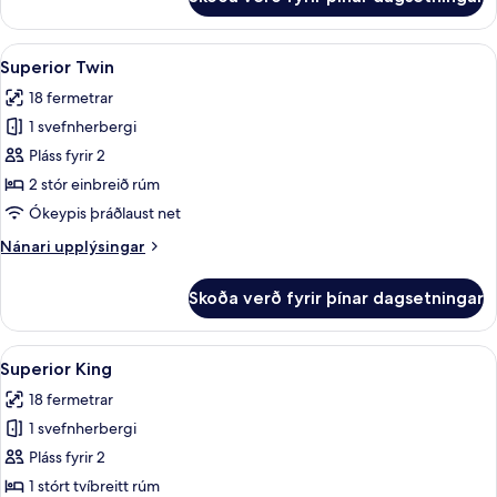
Superior
Single
Skoða
Superior Twin | Rúmföt af bestu gerð,
5
Superior Twin
allar
18 fermetrar
myndir
1 svefnherbergi
fyrir
Superior
Pláss fyrir 2
Twin
2 stór einbreið rúm
Ókeypis þráðlaust net
Nánari
Nánari upplýsingar
upplýsingar
fyrir
Skoða verð fyrir þínar dagsetningar
Superior
Twin
Skoða
Superior King | Rúmföt af bestu gerð,
4
Superior King
allar
18 fermetrar
myndir
1 svefnherbergi
fyrir
Superior
Pláss fyrir 2
King
1 stórt tvíbreitt rúm