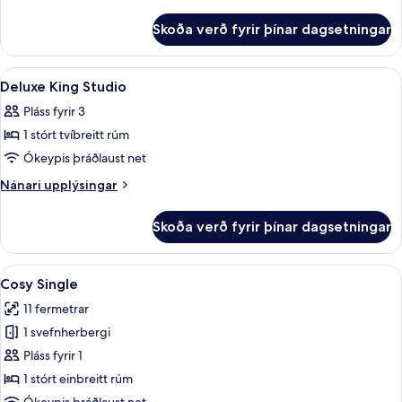
Room
upplýsingar
fyrir
Skoða verð fyrir þínar dagsetningar
Classic
Single
Room
Skoða
Rúmföt af bestu gerð, myrkratjöld/-g
7
Deluxe King Studio
allar
Pláss fyrir 3
myndir
1 stórt tvíbreitt rúm
fyrir
Deluxe
Ókeypis þráðlaust net
King
Nánari
Nánari upplýsingar
Studio
upplýsingar
fyrir
Skoða verð fyrir þínar dagsetningar
Deluxe
King
Studio
Skoða
Cosy Single | Rúmföt af bestu gerð, m
5
Cosy Single
allar
11 fermetrar
myndir
1 svefnherbergi
fyrir
Cosy
Pláss fyrir 1
Single
1 stórt einbreitt rúm