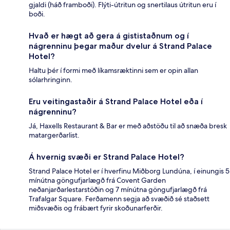
gjaldi (háð framboði). Flýti-útritun og snertilaus útritun eru í
boði.
Hvað er hægt að gera á gististaðnum og í
nágrenninu þegar maður dvelur á Strand Palace
Hotel?
Haltu þér í formi með líkamsræktinni sem er opin allan
sólarhringinn.
Eru veitingastaðir á Strand Palace Hotel eða í
nágrenninu?
Já, Haxells Restaurant & Bar er með aðstöðu til að snæða bresk
matargerðarlist.
Á hvernig svæði er Strand Palace Hotel?
Strand Palace Hotel er í hverfinu Miðborg Lundúna, í einungis 5
mínútna göngufjarlægð frá Covent Garden
neðanjarðarlestarstöðin og 7 mínútna göngufjarlægð frá
Trafalgar Square. Ferðamenn segja að svæðið sé staðsett
miðsvæðis og frábært fyrir skoðunarferðir.