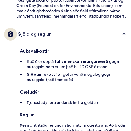
Þessi gististaður er þátttökuaðili verkefnanna FuturePlus og
Green Key (Foundation for Environmental Education), sem
mæla áhrif gististaðarins á einn eða fleiri eftirtalinna þátta:
umhverfi, samfélag, menningararfleifð, staðbundið hagkerfi.
Gjöld og reglur
Aukavalkostir
Boðið er upp á
fullan enskan morgunverð
gegn
aukagjaldi sem er um það bil 20 GBP á mann
Síðbúin brottför
getur verið möguleg gegn
aukagjaldi (háð framboði)
Gæludýr
Þjónustudýr eru undanskilin frá gjöldum
Reglur
Þessi gististaður er undir stjórn atvinnugestgjafa. Að bjóða
upp á gistingu er hluti af starfi hans, rekstri og aðalfagi.