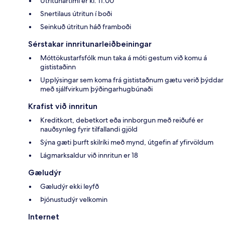
Útritunartími er kl. 11:00
Snertilaus útritun í boði
Seinkuð útritun háð framboði
Sérstakar innritunarleiðbeiningar
Móttökustarfsfólk mun taka á móti gestum við komu á
gististaðinn
Upplýsingar sem koma frá gististaðnum gætu verið þýddar
með sjálfvirkum þýðingarhugbúnaði
Krafist við innritun
Kreditkort, debetkort eða innborgun með reiðufé er
nauðsynleg fyrir tilfallandi gjöld
Sýna gæti þurft skilríki með mynd, útgefin af yfirvöldum
Lágmarksaldur við innritun er 18
Gæludýr
Gæludýr ekki leyfð
Þjónustudýr velkomin
Internet