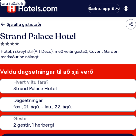
Fara í aðalefni
Sæktu appið
Sjá alla gististaði
Strand Palace Hotel
4.0
stjörnu
Hótel, í skreytistíl (Art Deco), með veitingastað, Covent Garden
gististaður
markaðurinn nálægt
Veldu dagsetningar til að sjá verð
Hvert viltu fara?
Dagsetningar
Gestir