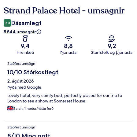
Strand Palace Hotel - umsagnir
Umsagnir
Dásamlegt
9,0
5.544 umsagnir
9,4
8,8
9,2
Hreinlæti
Þjónusta
Starfsfólk og þjónusta
Umsagnir
Staðfest umsögn
10/10 Stórkostlegt
2. ágúst 2026
Þýða með Google
Lovely hotel, very comfy bed, perfectly placed for our trip to
London to see a show at Somerset House.
Sarah, 1 nætur/nátta ferð
Staðfest umsögn
8/10 Mjög gott