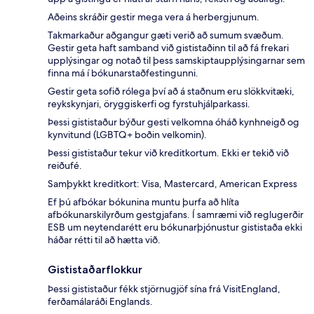
Aðeins skráðir gestir mega vera á herbergjunum.
Takmarkaður aðgangur gæti verið að sumum svæðum.
Gestir geta haft samband við gististaðinn til að fá frekari
upplýsingar og notað til þess samskiptaupplýsingarnar sem
finna má í bókunarstaðfestingunni.
Gestir geta sofið rólega því að á staðnum eru slökkvitæki,
reykskynjari, öryggiskerfi og fyrstuhjálparkassi.
Þessi gististaður býður gesti velkomna óháð kynhneigð og
kynvitund (LGBTQ+ boðin velkomin).
Þessi gististaður tekur við kreditkortum. Ekki er tekið við
reiðufé.
Samþykkt kreditkort: Visa, Mastercard, American Express
Ef þú afbókar bókunina muntu þurfa að hlíta
afbókunarskilyrðum gestgjafans. Í samræmi við reglugerðir
ESB um neytendarétt eru bókunarþjónustur gististaða ekki
háðar rétti til að hætta við.
Gististaðarflokkur
Þessi gististaður fékk stjörnugjöf sína frá VisitEngland,
ferðamálaráði Englands.