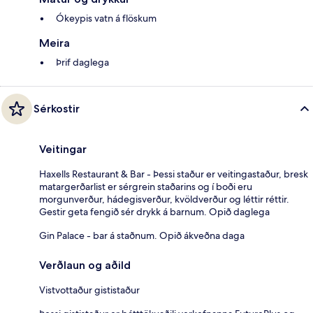
Ókeypis vatn á flöskum
Meira
Þrif daglega
Sérkostir
Veitingar
Haxells Restaurant & Bar - Þessi staður er veitingastaður, bresk
matargerðarlist er sérgrein staðarins og í boði eru
morgunverður, hádegisverður, kvöldverður og léttir réttir.
Gestir geta fengið sér drykk á barnum. Opið daglega
Gin Palace - bar á staðnum. Opið ákveðna daga
Verðlaun og aðild
Vistvottaður gististaður