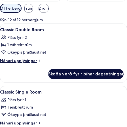
Síur
Öll herbergi
1 rúm
2 rúm
í
boði
Sýni 12 af 12 herbergjum
fyrir
Skoða
Rúmföt af bestu gerð, myrkratjöld/-g
3
Classic Double Room
herbergi
allar
Pláss fyrir 2
myndir
1 tvíbreitt rúm
fyrir
Classic
Ókeypis þráðlaust net
Double
Nánari
Nánari upplýsingar
Room
upplýsingar
fyrir
Skoða verð fyrir þínar dagsetningar
Classic
Double
Room
Skoða
Rúmföt af bestu gerð, myrkratjöld/-g
4
Classic Single Room
allar
Pláss fyrir 1
myndir
1 einbreitt rúm
fyrir
Classic
Ókeypis þráðlaust net
Single
Nánari
Nánari upplýsingar