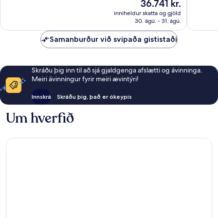
Verðið
36.741 kr.
Gott,
umsagnir
er
3.971
inniheldur skatta og gjöld
36.741 kr.
30. ágú. - 31. ágú.
umsögn
Samanburður við svipaða gististaði
Skráðu þig inn til að sjá gjaldgenga afslætti og ávinninga.
Meiri ávinningur fyrir meiri ævintýri!
Innskrá
Skráðu þig, það er ókeypis
Um hverfið