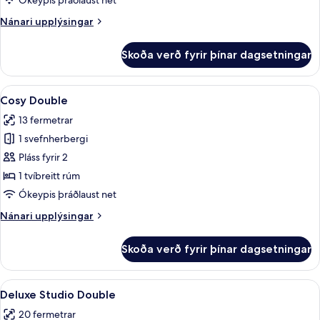
Ókeypis þráðlaust net
Nánari
Nánari upplýsingar
upplýsingar
fyrir
Skoða verð fyrir þínar dagsetningar
Cosy
Single
Skoða
Cosy Double | Rúmföt af bestu gerð, 
4
Cosy Double
allar
13 fermetrar
myndir
1 svefnherbergi
fyrir
Cosy
Pláss fyrir 2
Double
1 tvíbreitt rúm
Ókeypis þráðlaust net
Nánari
Nánari upplýsingar
upplýsingar
fyrir
Skoða verð fyrir þínar dagsetningar
Cosy
Double
Skoða
Deluxe Studio Double | Rúmföt af bes
6
Deluxe Studio Double
allar
20 fermetrar
myndir