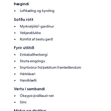
Þægindi
Loftkæling og kynding
Sofðu rótt
Myrkratjöld/-gardínur
Vekjaraklukka
Rúmföt af bestu gerð
Fyrir útlitið
Einkabaðherbergi
Sturta eingöngu
Snyrtivörur frá þekktum framleiðendum
Hárblásari
Handklæði
Vertu í sambandi
Ókeypis þráðlaust net
Sími
Matur og drykkur