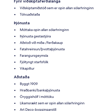
Fyrir viðskiptaferðalanga
Viðskiptamiðstöð sem er opin allan sólarhringinn
Tölvuaðstaða
Þjónusta
Móttaka opin allan sólarhringinn
Þjónusta gestastjóra
Aðstoð við miða-/ferðakaup
Fatahreinsun/þvottaþjónusta
Farangursgeymsla
Fjöltyngt starfsfólk
Vikapiltur
Aðstaða
Byggt 1909
Hraðbanki/bankaþjónusta
Öryggishólf í móttöku
Líkamsrækt sem er opin allan sólarhringinn
Art Deco-byggingarstíll