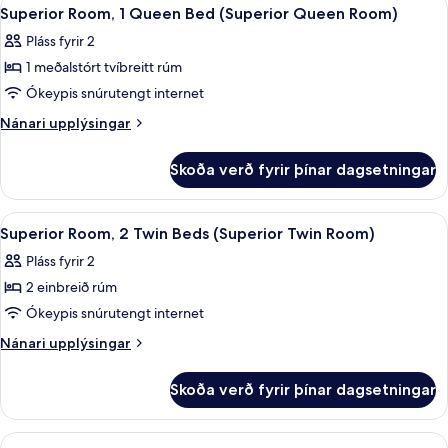
Skoða
3
Superior Room, 1 Queen Bed (Superior Queen Room)
herbergi
allar
Pláss fyrir 2
myndir
1 meðalstórt tvíbreitt rúm
fyrir
Superior
Ókeypis snúrutengt internet
Room,
Nánari
Nánari upplýsingar
1
upplýsingar
fyrir
Queen
Skoða verð fyrir þínar dagsetningar
Superior
Bed
Room,
(Superior
1
Skoða
Rúmföt af bestu gerð, öryggishólf í he
3
Queen
Queen
Superior Room, 2 Twin Beds (Superior Twin Room)
allar
Bed
Room)
Pláss fyrir 2
(Superior
myndir
Queen
2 einbreið rúm
fyrir
Room)
Superior
Ókeypis snúrutengt internet
Room,
Nánari
Nánari upplýsingar
2
upplýsingar
fyrir
Twin
Skoða verð fyrir þínar dagsetningar
Superior
Beds
Room,
(Superior
2
Skoða
Rúmföt af bestu gerð, öryggishólf í he