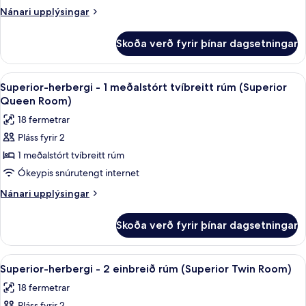
Suite)
1
Nánari
Nánari upplýsingar
stórt
upplýsingar
fyrir
tvíbreitt
Skoða verð fyrir þínar dagsetningar
Executive-
rúm
herbergi
með
-
Skoða
Superior-herbergi - 1 meðalstórt tvíbr
9
svefnsófa
1
Superior-herbergi - 1 meðalstórt tvíbreitt rúm (Superior
allar
stórt
(Executive
Queen Room)
tvíbreitt
myndir
King
18 fermetrar
rúm
fyrir
Room)
með
Pláss fyrir 2
Superior-
svefnsófa
1 meðalstórt tvíbreitt rúm
herbergi
(Executive
King
-
Ókeypis snúrutengt internet
Room)
1
Nánari
Nánari upplýsingar
meðalstórt
upplýsingar
fyrir
tvíbreitt
Skoða verð fyrir þínar dagsetningar
Superior-
rúm
herbergi
(Superior
-
Skoða
Rúmföt af bestu gerð, öryggishólf í he
8
Queen
1
Superior-herbergi - 2 einbreið rúm (Superior Twin Room)
allar
meðalstórt
Room)
18 fermetrar
tvíbreitt
myndir
rúm
Pláss fyrir 2