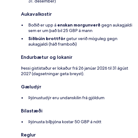
31. desember)
Aukavalkostir
Boðið er upp á
enskan morgunverð
gegn aukagjaldi
sem er um það bil 25 GBP á mann
Síðbúin brottför
getur verið möguleg gegn
aukagjaldi (háð framboði)
Endurbætur og lokanir
Þessi gististaður er lokaður frá 26 janúar 2026 til 31 ágúst
2027 (dagsetningar geta breyst).
Gæludýr
Þjónustudýr eru undanskilin frá gjöldum
Bílastæði
Þjónusta bílþjóna kostar 50 GBP á nótt
Reglur