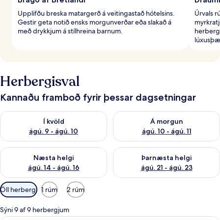
Upplifðu breska matargerð á veitingastað hótelsins.
Úrvals r
Gestir geta notið ensks morgunverðar eða slakað á
myrkratj
með drykkjum á stílhreina barnum.
herbergi
lúxusþ
Herbergisval
Kannaðu framboð fyrir þessar dagsetningar
Athuga framboð í kvöld ágú. 9 - ágú. 10
Athuga framboð á morgun ágú.
Í kvöld
Á morgun
ágú. 9 - ágú. 10
ágú. 10 - ágú. 11
Athuga framboð næstu helgi ágú. 14 - ágú. 16
Athuga framboð þarnæstu helg
Næsta helgi
Þarnæsta helgi
ágú. 14 - ágú. 16
ágú. 21 - ágú. 23
Síur
Öll herbergi
1 rúm
2 rúm
í
boði
Sýni 9 af 9 herbergjum
fyrir
Rúmföt af bestu gerð, öryggishólf í he