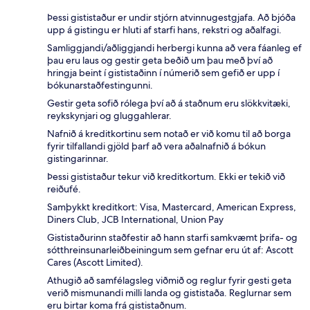
Þessi gististaður er undir stjórn atvinnugestgjafa. Að bjóða
upp á gistingu er hluti af starfi hans, rekstri og aðalfagi.
Samliggjandi/aðliggjandi herbergi kunna að vera fáanleg ef
þau eru laus og gestir geta beðið um þau með því að
hringja beint í gististaðinn í númerið sem gefið er upp í
bókunarstaðfestingunni.
Gestir geta sofið rólega því að á staðnum eru slökkvitæki,
reykskynjari og gluggahlerar.
Nafnið á kreditkortinu sem notað er við komu til að borga
fyrir tilfallandi gjöld þarf að vera aðalnafnið á bókun
gistingarinnar.
Þessi gististaður tekur við kreditkortum. Ekki er tekið við
reiðufé.
Samþykkt kreditkort: Visa, Mastercard, American Express,
Diners Club, JCB International, Union Pay
Gististaðurinn staðfestir að hann starfi samkvæmt þrifa- og
sótthreinsunarleiðbeiningum sem gefnar eru út af: Ascott
Cares (Ascott Limited).
Athugið að samfélagsleg viðmið og reglur fyrir gesti geta
verið mismunandi milli landa og gististaða. Reglurnar sem
eru birtar koma frá gististaðnum.