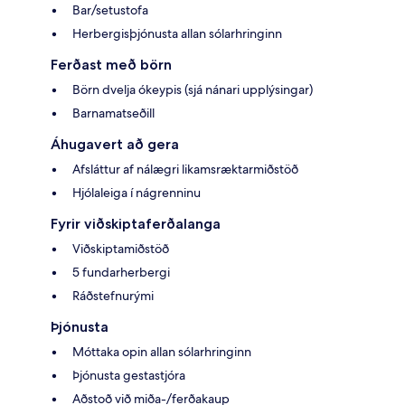
Bar/setustofa
Herbergisþjónusta allan sólarhringinn
Ferðast með börn
Börn dvelja ókeypis (sjá nánari upplýsingar)
Barnamatseðill
Áhugavert að gera
Afsláttur af nálægri likamsræktarmiðstöð
Hjólaleiga í nágrenninu
Fyrir viðskiptaferðalanga
Viðskiptamiðstöð
5 fundarherbergi
Ráðstefnurými
Þjónusta
Móttaka opin allan sólarhringinn
Þjónusta gestastjóra
Aðstoð við miða-/ferðakaup