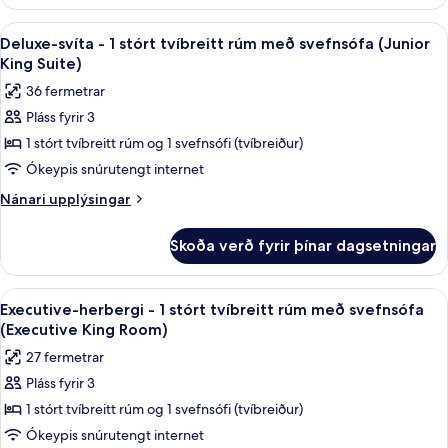
herbergi
(Classic
-
Skoða
Deluxe-svíta - 1 stórt tvíbreitt rúm me
15
Double
1
Deluxe-svíta - 1 stórt tvíbreitt rúm með svefnsófa (Junior
allar
meðalstórt
Room)
King Suite)
tvíbreitt
myndir
36 fermetrar
rúm
fyrir
(Classic
Pláss fyrir 3
Deluxe-
Double
1 stórt tvíbreitt rúm og 1 svefnsófi (tvíbreiður)
svíta
Room)
-
Ókeypis snúrutengt internet
1
Nánari
Nánari upplýsingar
stórt
upplýsingar
fyrir
tvíbreitt
Skoða verð fyrir þínar dagsetningar
Deluxe-
rúm
svíta
með
-
Skoða
Executive-herbergi - 1 stórt tvíbreitt
11
svefnsófa
1
Executive-herbergi - 1 stórt tvíbreitt rúm með svefnsófa
allar
stórt
(Junior
(Executive King Room)
tvíbreitt
myndir
King
27 fermetrar
rúm
fyrir
Suite)
með
Pláss fyrir 3
Executive-
svefnsófa
1 stórt tvíbreitt rúm og 1 svefnsófi (tvíbreiður)
herbergi
(Junior
King
-
Ókeypis snúrutengt internet