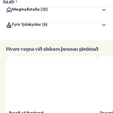
Sjá allt
Meginaðstaða
(12)
Fyrir fjölskyldur
(6)
Hvers vegna við elskum þennan gististað
Bragð af Bretlandi
Draumk