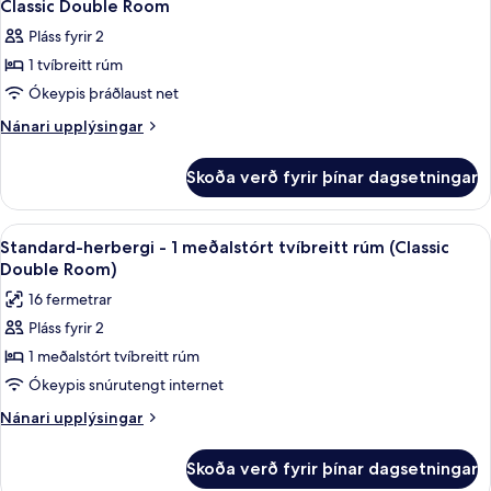
14
Twin
Twin
Classic Double Room
allar
Beds
Room)
Pláss fyrir 2
(Superior
myndir
Twin
1 tvíbreitt rúm
fyrir
Room)
Classic
Ókeypis þráðlaust net
Double
Nánari
Nánari upplýsingar
Room
upplýsingar
fyrir
Skoða verð fyrir þínar dagsetningar
Classic
Double
Room
Skoða
Standard-herbergi - 1 meðalstórt tvíbr
13
Standard-herbergi - 1 meðalstórt tvíbreitt rúm (Classic
allar
Double Room)
myndir
16 fermetrar
fyrir
Pláss fyrir 2
Standard-
1 meðalstórt tvíbreitt rúm
herbergi
-
Ókeypis snúrutengt internet
1
Nánari
Nánari upplýsingar
meðalstórt
upplýsingar
fyrir
tvíbreitt
Skoða verð fyrir þínar dagsetningar
Standard-
rúm