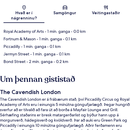
Kort
Hvað er í
Samgöngur
Veitingastaðir
nágrenninu?
Royal Academy of Arts
- 1 mín. ganga
- 0.0 km
Fortnum & Mason
- 1 mín. ganga
- 0.1 km
Piccadilly
- 1 mín. ganga
- 0.1 km
Jermyn Street
- 1 mín. ganga
- 0.1 km
Bond Street
- 2 mín. ganga
- 0.2 km
Um þennan gististað
The Cavendish London
The Cavendish London er á frábærum stað, því Piccadilly Circus og Royal
Academy of Arts eru í einungis 5 mínútna göngufjarlægð. Þegar hungrið
sverfur að er tilvalið að fara út að borða á Mayfair Lounge and Grill.
Sérhæfing staðarins er bresk matargerðarlist og býður hann upp á
morgunverð, hádegisverð og kvöldverð. Þar að auki eru Green Park og
Piccadilly í einungis 10 mínútna göngufjarlægð. Aðrir ferðamenn eru