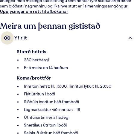
ánægðir með miðlæga staðsetningu sem hentar fyrir skoðunarferðirnar
sem bjóðast í nágrenninu og líka hve stutt er í almenningssamgöngur:
Green Park neðanjarðarlestarstöðin er í 5 mínútna göngufjarlægð og
Upplýsingar um rétt til afbókunar
Piccadilly Circus neðanjarðarlestarstöðin er í 5 mínútna göngufjarlægð.
Meira um þennan gististað
Yfirlit
Stærð hótels
230 herbergi
Er á meira en 14 hæðum
Koma/brottför
Innritun hefst: kl. 15:00. Innritun lýkur: kl. 23:30
Flýtiútritun í boði
Síðbúin innritun háð framboði
Lágmarksaldur við innritun - 18
Útritunartími er á hádegi
Snertilaus útritun í boði
Seinkuð útritun háð framboði