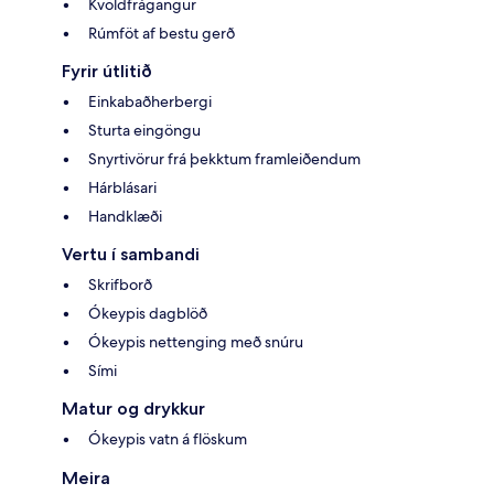
Kvöldfrágangur
Rúmföt af bestu gerð
Fyrir útlitið
Einkabaðherbergi
Sturta eingöngu
Snyrtivörur frá þekktum framleiðendum
Hárblásari
Handklæði
Vertu í sambandi
Skrifborð
Ókeypis dagblöð
Ókeypis nettenging með snúru
Sími
Matur og drykkur
Ókeypis vatn á flöskum
Meira