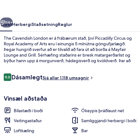
rra
Næsta
114+
Yfirlit
Herbergi
Staðsetning
Reglur
The Cavendish London er á frábærum stað, því Piccadilly Circus og
Royal Academy of Arts eru í einungis 5 mínútna göngufjarlægð.
Þegar hungrið sverfur að er tilvalið að fara út að borða á Mayfair
Lounge and Grill. Sérhæfing staðarins er bresk matargerðarlist og
býður hann upp á morgunverð, hádegisverð og kvöldverð. Þar að
auki eru Green Park og Piccadilly í einungis 10 mínútna
göngufjarlægð. Aðrir ferðamenn eru ánægðir með miðlæga
Umsagnir
Dásamlegt
staðsetningu sem hentar fyrir skoðunarferðirnar sem bjóðast í
9,0
Sjá allar 1.118 umsagnir
9,0 af 10
nágrenninu og líka hve stutt er í almenningssamgöngur: Green Park
neðanjarðarlestarstöðin er í 5 mínútna göngufjarlægð og Piccadilly
Fyrir utan
Circus neðanjarðarlestarstöðin er í 5 mínútna göngufjarlægð.
Vinsæl aðstaða
Bílastæði í boði
Ókeypis þráðlaust net
Veitingastaður
Samliggjandi herbergi í boði
Loftkæling
Bar