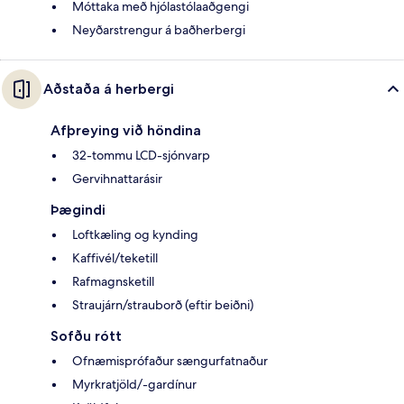
Móttaka með hjólastólaaðgengi
Neyðarstrengur á baðherbergi
Aðstaða á herbergi
Afþreying við höndina
32-tommu LCD-sjónvarp
Gervihnattarásir
Þægindi
Loftkæling og kynding
Kaffivél/teketill
Rafmagnsketill
Straujárn/strauborð (eftir beiðni)
Sofðu rótt
Ofnæmisprófaður sængurfatnaður
Myrkratjöld/-gardínur