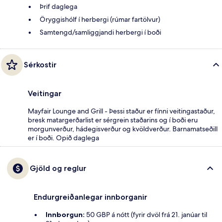
Þrif daglega
Öryggishólf í herbergi (rúmar fartölvur)
Samtengd/samliggjandi herbergi í boði
Sérkostir
Veitingar
Mayfair Lounge and Grill - Þessi staður er fínni veitingastaður,
bresk matargerðarlist er sérgrein staðarins og í boði eru
morgunverður, hádegisverður og kvöldverður. Barnamatseðill
er í boði. Opið daglega
Gjöld og reglur
Endurgreiðanlegar innborganir
Innborgun:
50 GBP á nótt (fyrir dvöl frá 21. janúar til