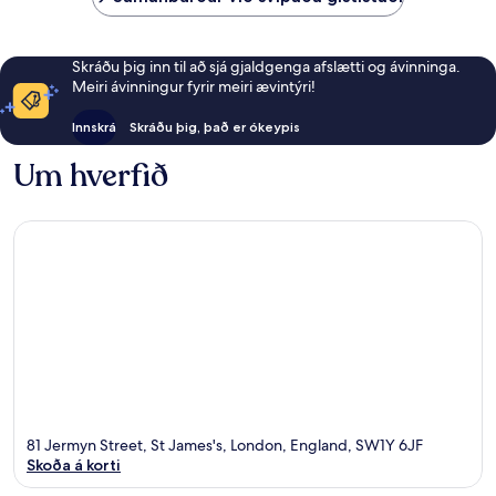
Skráðu þig inn til að sjá gjaldgenga afslætti og ávinninga.
Meiri ávinningur fyrir meiri ævintýri!
Innskrá
Skráðu þig, það er ókeypis
Um hverfið
81 Jermyn Street, St James's, London, England, SW1Y 6JF
Skoða á korti