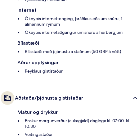
Internet
Ókeypis internettenging, þráðlaus eða um snúru, í
almennum rýmum
Ókeypis internetaðgangur um snúru á herbergjum
Bílastæði
Bílastæði með þjónustu á staðnum (50 GBP á nótt)
Aðrar upplýsingar
Reyklaus gististaður
Aðstaða/þjónusta gististaðar
Matur og drykkur
Enskur morgunverður (aukagjald) daglega kl. 07:00–kl.
10:30
Veitingastaður