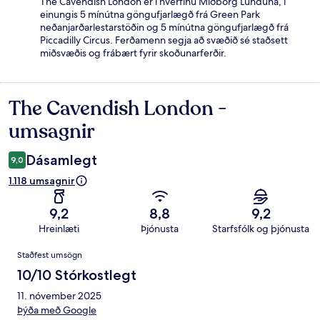
The Cavendish London er í hverfinu Miðborg Lundúna, í
einungis 5 mínútna göngufjarlægð frá Green Park
neðanjarðarlestarstöðin og 5 mínútna göngufjarlægð frá
Piccadilly Circus. Ferðamenn segja að svæðið sé staðsett
miðsvæðis og frábært fyrir skoðunarferðir.
The Cavendish London -
Umsagnir
umsagnir
Dásamlegt
9,0
1.118 umsagnir
9,2
8,8
9,2
Hreinlæti
Þjónusta
Starfsfólk og þjónusta
Umsagnir
Staðfest umsögn
10/10 Stórkostlegt
11. nóvember 2025
Þýða með Google