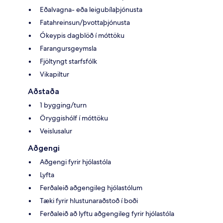
Eðalvagna- eða leigubílaþjónusta
Fatahreinsun/þvottaþjónusta
Ókeypis dagblöð í móttöku
Farangursgeymsla
Fjöltyngt starfsfólk
Vikapiltur
Aðstaða
1 bygging/turn
Öryggishólf í móttöku
Veislusalur
Aðgengi
Aðgengi fyrir hjólastóla
Lyfta
Ferðaleið aðgengileg hjólastólum
Tæki fyrir hlustunaraðstoð í boði
Ferðaleið að lyftu aðgengileg fyrir hjólastóla