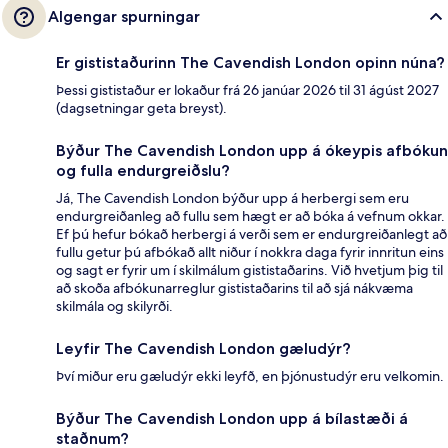
Algengar spurningar
Er gististaðurinn The Cavendish London opinn núna?
Þessi gististaður er lokaður frá 26 janúar 2026 til 31 ágúst 2027
(dagsetningar geta breyst).
Býður The Cavendish London upp á ókeypis afbókun
og fulla endurgreiðslu?
Já, The Cavendish London býður upp á herbergi sem eru
endurgreiðanleg að fullu sem hægt er að bóka á vefnum okkar.
Ef þú hefur bókað herbergi á verði sem er endurgreiðanlegt að
fullu getur þú afbókað allt niður í nokkra daga fyrir innritun eins
og sagt er fyrir um í skilmálum gististaðarins. Við hvetjum þig til
að skoða afbókunarreglur gististaðarins til að sjá nákvæma
skilmála og skilyrði.
Leyfir The Cavendish London gæludýr?
Því miður eru gæludýr ekki leyfð, en þjónustudýr eru velkomin.
Býður The Cavendish London upp á bílastæði á
staðnum?