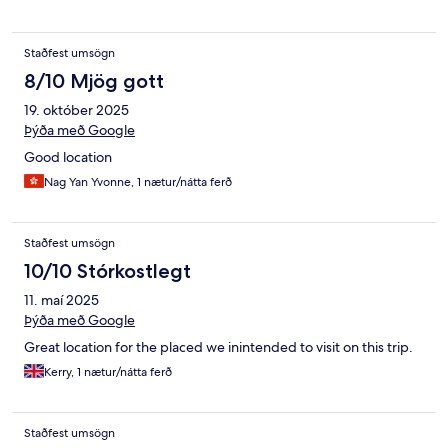
Staðfest umsögn
8/10 Mjög gott
19. október 2025
Þýða með Google
Good location
Nag Yan Yvonne, 1 nætur/nátta ferð
Staðfest umsögn
10/10 Stórkostlegt
11. maí 2025
Þýða með Google
Great location for the placed we inintended to visit on this trip.
Kerry, 1 nætur/nátta ferð
Staðfest umsögn