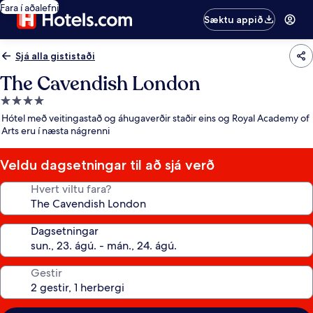
Fara í aðalefni
Sæktu appið
Sjá alla gististaði
The Cavendish London
4.0
stjörnu
Hótel með veitingastað og áhugaverðir staðir eins og Royal Academy of
gististaður
Arts eru í næsta nágrenni
Veldu dagsetningar til að sjá verð
Hvert viltu fara?
Dagsetningar
Gestir