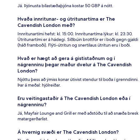
Já. Þjónusta bílastæðaþjóna kostar 50 GBP á nótt.
Hvaða innritunar- og útritunartíma er The
Cavendish London með?
Innritunartími hefst: kl. 15:00. Innritunartíma lýkur: kl. 23:30.
Útritunartími er á hádegi. Síðbúin brottför er í boði gegn gjaldi
(háð framboði). Flýti-útritun og snertilaus útritun eru í boði.
Hvað er hægt að gera á gististaðnum og í
nágrenninu þegar maður dvelur á The Cavendish
London?
Njóttu þess að ýmiss konar útivist stendur til boða í grenndinni.
Þar á meðal: hjólreiðar.
Eru veitingastaðir á The Cavendish London eða í
nágrenninu?
Já, Mayfair Lounge and Grill er með aðstöðu til að snæða bresk
matargerðarlist.
Á hvernig svæði er The Cavendish London?