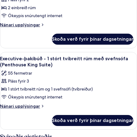
fyrir
(Superior
Superior-
2 einbreið rúm
Queen
herbergi
Room)
Ókeypis snúrutengt internet
-
Nánari
Nánari upplýsingar
2
upplýsingar
einbreið
fyrir
Skoða verð fyrir þínar dagsetningar
Superior-
rúm
herbergi
(Superior
-
Skoða
Executive-þakíbúð - 1 stórt tvíbreitt 
Twin
22
2
Executive-þakíbúð - 1 stórt tvíbreitt rúm með svefnsófa
allar
einbreið
Room)
(Penthouse King Suite)
rúm
myndir
55 fermetrar
(Superior
fyrir
Twin
Pláss fyrir 3
Executive-
Room)
1 stórt tvíbreitt rúm og 1 svefnsófi (tvíbreiður)
þakíbúð
-
Ókeypis snúrutengt internet
1
Nánari
Nánari upplýsingar
stórt
upplýsingar
fyrir
tvíbreitt
Skoða verð fyrir þínar dagsetningar
Executive-
rúm
þakíbúð
með
-
Svipaðir gististaðir