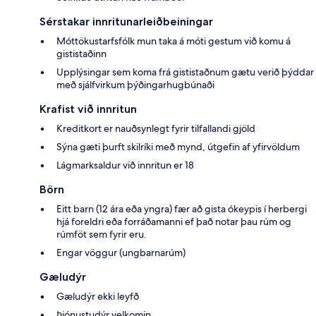
Sérstakar innritunarleiðbeiningar
Móttökustarfsfólk mun taka á móti gestum við komu á
gististaðinn
Upplýsingar sem koma frá gististaðnum gætu verið þýddar
með sjálfvirkum þýðingarhugbúnaði
Krafist við innritun
Kreditkort er nauðsynlegt fyrir tilfallandi gjöld
Sýna gæti þurft skilríki með mynd, útgefin af yfirvöldum
Lágmarksaldur við innritun er 18
Börn
Eitt barn (12 ára eða yngra) fær að gista ókeypis í herbergi
hjá foreldri eða forráðamanni ef það notar þau rúm og
rúmföt sem fyrir eru.
Engar vöggur (ungbarnarúm)
Gæludýr
Gæludýr ekki leyfð
Þjónustudýr velkomin