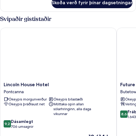
Skoða verð fyrir þínar dagsetningar
Fjölskylduherbergi
-
viðbygging
Svipaðir gististaðir
Lincoln House Hotel
Future In
Lincoln
Future
Lincoln House Hotel
Future
House
Inns
Pontcanna
Buteto
Hotel
Cardiff
Ókeypis morgunverður
Ókeypis bílastæði
Ókeypi
Pontcanna
Bay
Ókeypis þráðlaust net
Móttaka opin allan
Veitin
Buteto
sólarhringinn, alla daga
8.6
Frá
vikunnar
8,6
af
1.64
9.2
Dásamlegt
10,
9,2
af
706 umsagnir
Frábært
10,
1.643
Verðið