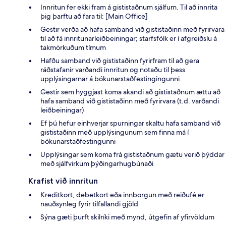
Innritun fer ekki fram á gististaðnum sjálfum. Til að innrita
þig þarftu að fara til: [Main Office]
Gestir verða að hafa samband við gististaðinn með fyrirvara
til að fá innritunarleiðbeiningar; starfsfólk er í afgreiðslu á
takmörkuðum tímum
Hafðu samband við gististaðinn fyrirfram til að gera
ráðstafanir varðandi innritun og notaðu til þess
upplýsingarnar á bókunarstaðfestingingunni.
Gestir sem hyggjast koma akandi að gististaðnum ættu að
hafa samband við gististaðinn með fyrirvara (t.d. varðandi
leiðbeiningar)
Ef þú hefur einhverjar spurningar skaltu hafa samband við
gististaðinn með upplýsingunum sem finna má í
bókunarstaðfestingunni
Upplýsingar sem koma frá gististaðnum gætu verið þýddar
með sjálfvirkum þýðingarhugbúnaði
Krafist við innritun
Kreditkort, debetkort eða innborgun með reiðufé er
nauðsynleg fyrir tilfallandi gjöld
Sýna gæti þurft skilríki með mynd, útgefin af yfirvöldum