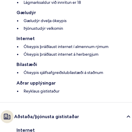
Lágmarksaldur við innritun er 18
Gæludýr
Gæludýr dvelja ókeypis
Þjónustudýr velkomin
Internet
Ókeypis þráðlaust internet í almennum rýmum
Ókeypis þráðlaust internet á herbergjum
Bílastæði
Ókeypis sjálfsafgreiðslubílastæði á staðnum
Aðrar upplýsingar
Reyklaus gististaður
Aðstaða/þjónusta gististaðar
Internet