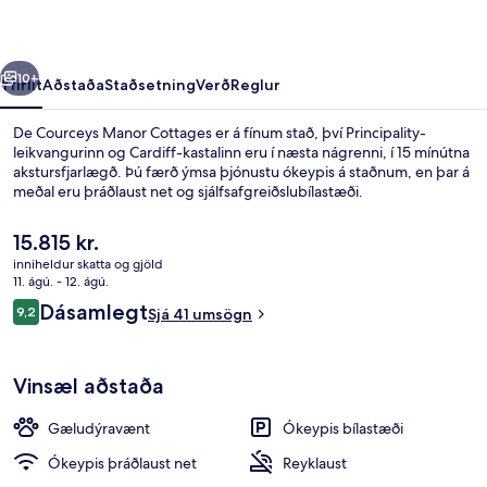
rra
Næsta
10+
Yfirlit
Aðstaða
Staðsetning
Verð
Reglur
De Courceys Manor Cottages er á fínum stað, því Principality-
leikvangurinn og Cardiff-kastalinn eru í næsta nágrenni, í 15 mínútna
akstursfjarlægð. Þú færð ýmsa þjónustu ókeypis á staðnum, en þar á
meðal eru þráðlaust net og sjálfsafgreiðslubílastæði.
Núverandi
15.815 kr.
verð
inniheldur skatta og gjöld
er
11. ágú. - 12. ágú.
15.815 kr.
Umsagnir
Dásamlegt
9,2
Fyrir utan
Sjá 41 umsögn
9,2 af 10
Vinsæl aðstaða
Gæludýravænt
Ókeypis bílastæði
Ókeypis þráðlaust net
Reyklaust