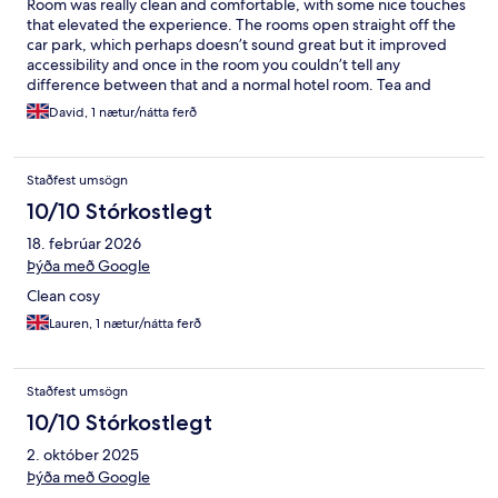
Room was really clean and comfortable, with some nice touches
bring an eye mask if you've already booked! Lots of tea bags but
that elevated the experience. The rooms open straight off the
only standard black tea which I haven't seen for a long time, so I
car park, which perhaps doesn’t sound great but it improved
didn't have any as I only drink herbal or green. All in all this is a
accessibility and once in the room you couldn’t tell any
lovely place on the surface but in reality it didn't result in a good
difference between that and a normal hotel room. Tea and
night's sleep before a long working day so we won't be
coffee facilities were supplied, but that was it in terms of
returning.
David, 1 nætur/nátta ferð
catering facilities. This is stated on the listing and was no
problem, but you should be aware as there are no onsite
facilities for food and drinks, and the local pubs are are a walk
Staðfest umsögn
down a road with no pedestrian walkways. We took food with us
so had no problem. It surroundings are very peaceful and quiet,
10/10 Stórkostlegt
and it’s only a 20 min drive into the centre of Cardiff. We also
18. febrúar 2026
had our dog (Labrador) with us. There was plenty of space and
the fact the room opened onto the small car park was helpful to
Þýða með Google
take him out.
Clean cosy
Lauren, 1 nætur/nátta ferð
Staðfest umsögn
10/10 Stórkostlegt
2. október 2025
Þýða með Google