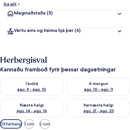
Sjá allt
Meginaðstaða
(5)
Vertu eins og heima hjá þér
(6)
Herbergisval
Kannaðu framboð fyrir þessar dagsetningar
Athuga framboð í kvöld ágú. 9 - ágú. 10
Athuga framboð á morgun ágú.
Í kvöld
Á morgun
ágú. 9 - ágú. 10
ágú. 10 - ágú. 11
Athuga framboð næstu helgi ágú. 14 - ágú. 16
Athuga framboð þarnæstu helg
Næsta helgi
Þarnæsta helgi
ágú. 14 - ágú. 16
ágú. 21 - ágú. 23
Síur
Öll herbergi
1 rúm
2 rúm
í