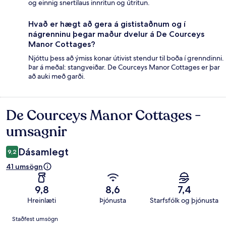
og einnig snertilaus innritun og útritun.
Hvað er hægt að gera á gististaðnum og í
nágrenninu þegar maður dvelur á De Courceys
Manor Cottages?
Njóttu þess að ýmiss konar útivist stendur til boða í grenndinni.
Þar á meðal: stangveiðar. De Courceys Manor Cottages er þar
að auki með garði.
De Courceys Manor Cottages -
Umsagnir
umsagnir
Dásamlegt
9,2
41 umsögn
9,8
8,6
7,4
Hreinlæti
Þjónusta
Starfsfólk og þjónusta
Umsagnir
Staðfest umsögn