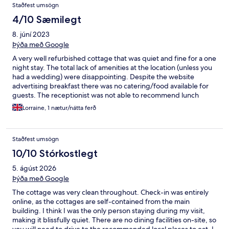
Staðfest umsögn
4/10 Sæmilegt
8. júní 2023
Þýða með Google
A very well refurbished cottage that was quiet and fine for a one
night stay. The total lack of amenities at the location (unless you
had a wedding) were disappointing. Despite the website
advertising breakfast there was no catering/food available for
guests. The receptionist was not able to recommend lunch
options/restaurants. The customer service was very poor - polite
Lorraine, 1 nætur/nátta ferð
but handed us a key and that was it on arrival. The lock was
tricky and no one explained the knack to open the door. On
departure the Manor was locked and there was no key drop box
Staðfest umsögn
- we managed to find a Gardner to hand the key to. Very
impersonal overall. The cottage is very small.
10/10 Stórkostlegt
5. ágúst 2026
Þýða með Google
The cottage was very clean throughout. Check-in was entirely
online, as the cottages are self-contained from the main
building. I think I was the only person staying during my visit,
making it blissfully quiet. There are no dining facilities on-site, so