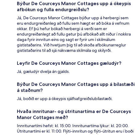
Býður De Courceys Manor Cottages upp á ókeypis
afbókun og fulla endurgreiðslu?
Já, De Courceys Manor Cottages býður upp á herbergi sem
eru endurgreiðanleg að fullu sem hægt er að bóka á vefnum
okkar. Ef þú hefur bókað herbergi á verði sem er
endurgreiðanlegt að fullu getur þú afbókað allt niður í nokkra
daga fyrir innritun eins og sagt er fyrir um í skilmálum
gististaðarins. Við hvetjum þig til að skoða afbókunarreglur
gististaðarins til að sjá nákvæma skilmála og skilyrði.
Leyfir De Courceys Manor Cottages gæludýr?
Já, gæludýr dvelja án gjalds.
Býður De Courceys Manor Cottages upp á bílastæði
á staðnum?
Já, boðið er upp á ókeypis sjálfsafgreiðslubílastæði.
Hvaða innritunar- og útritunartíma er De Courceys
Manor Cottages með?
Innritunartími hefst: kl. 15:00. Innritunartíma lýkur: kl. 20:00.
Útritunartími er kl. 11:00. Flýti-innritun og flýti-útritun eru í boði