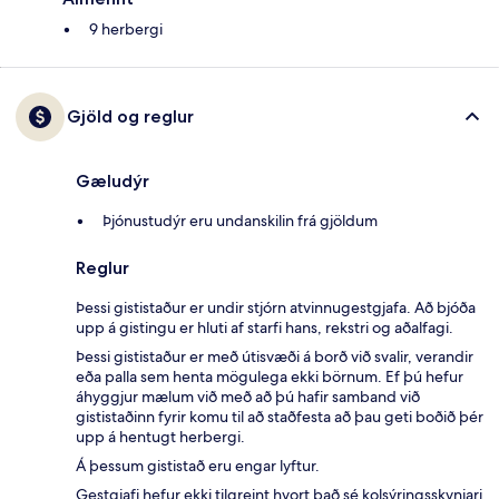
9 herbergi
Gjöld og reglur
Gæludýr
Þjónustudýr eru undanskilin frá gjöldum
Reglur
Þessi gististaður er undir stjórn atvinnugestgjafa. Að bjóða
upp á gistingu er hluti af starfi hans, rekstri og aðalfagi.
Þessi gististaður er með útisvæði á borð við svalir, verandir
eða palla sem henta mögulega ekki börnum. Ef þú hefur
áhyggjur mælum við með að þú hafir samband við
gististaðinn fyrir komu til að staðfesta að þau geti boðið þér
upp á hentugt herbergi.
Á þessum gististað eru engar lyftur.
Gestgjafi hefur ekki tilgreint hvort það sé kolsýringsskynjari