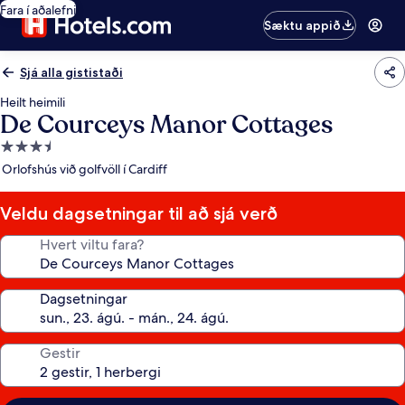
Fara í aðalefni
Sæktu appið
Sjá alla gististaði
Heilt heimili
De Courceys Manor Cottages
3.5
stjörnu
Orlofshús við golfvöll í Cardiff
gististaður
Veldu dagsetningar til að sjá verð
Hvert viltu fara?
Dagsetningar
Gestir