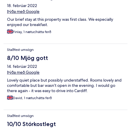
18. febrúar 2022
Þýða með Google
Our brief stay at this property was first class. We especially
enjoyed our breakfast.
Finlay, 1 nætur/nátta ferð
Staðfest umsögn
8/10 Mjög gott
14. febrúar 2022
Þýða með Google
Lovely quiet place but possibly understaffed. Rooms lovely and
comfortable but bar wasn’t open in the evening. I would go
there again - it was easy to drive into Cardiff.
David, 1 nætur/nátta ferð
Staðfest umsögn
10/10 Stórkostlegt