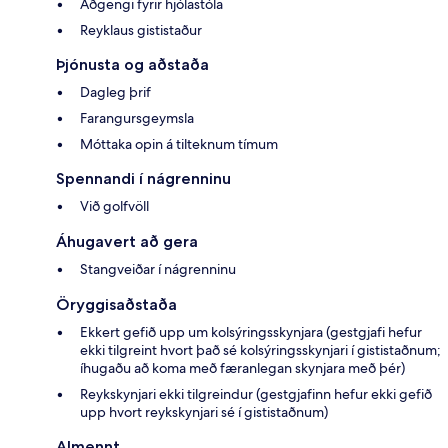
Aðgengi fyrir hjólastóla
Reyklaus gististaður
Þjónusta og aðstaða
Dagleg þrif
Farangursgeymsla
Móttaka opin á tilteknum tímum
Spennandi í nágrenninu
Við golfvöll
Áhugavert að gera
Stangveiðar í nágrenninu
Öryggisaðstaða
Ekkert gefið upp um kolsýringsskynjara (gestgjafi hefur
ekki tilgreint hvort það sé kolsýringsskynjari í gististaðnum;
íhugaðu að koma með færanlegan skynjara með þér)
Reykskynjari ekki tilgreindur (gestgjafinn hefur ekki gefið
upp hvort reykskynjari sé í gististaðnum)
Almennt