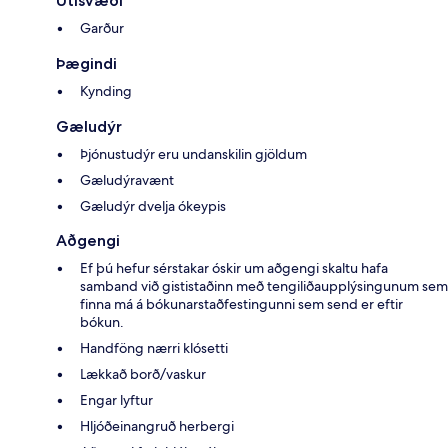
Útisvæði
Garður
Þægindi
Kynding
Gæludýr
Þjónustudýr eru undanskilin gjöldum
Gæludýravænt
Gæludýr dvelja ókeypis
Aðgengi
Ef þú hefur sérstakar óskir um aðgengi skaltu hafa
samband við gististaðinn með tengiliðaupplýsingunum sem
finna má á bókunarstaðfestingunni sem send er eftir
bókun.
Handföng nærri klósetti
Lækkað borð/vaskur
Engar lyftur
Hljóðeinangruð herbergi