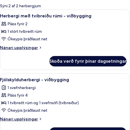
boði
Sýni 2 af 2 herbergjum
fyrir
Skoða
Herbergi með tvíbreiðu rúmi - viðbyg
3
Herbergi með tvíbreiðu rúmi - viðbygging
herbergi
allar
Pláss fyrir 2
myndir
1 stórt tvíbreitt rúm
fyrir
Herbergi
Ókeypis þráðlaust net
með
Nánari
Nánari upplýsingar
tvíbreiðu
upplýsingar
fyrir
rúmi
Skoða verð fyrir þínar dagsetningar
Herbergi
-
með
viðbygging
tvíbreiðu
Skoða
Fjölskylduherbergi - viðbygging | Hl
4
rúmi
Fjölskylduherbergi - viðbygging
allar
-
1 svefnherbergi
viðbygging
myndir
Pláss fyrir 4
fyrir
Fjölskylduherbergi
1 tvíbreitt rúm og 1 svefnsófi (tvíbreiður)
-
Ókeypis þráðlaust net
viðbygging
Nánari
Nánari upplýsingar
upplýsingar
fyrir