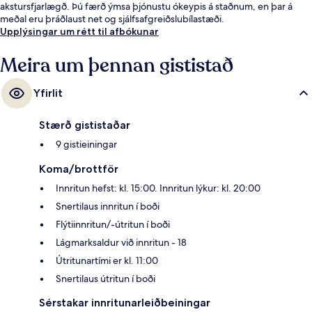
akstursfjarlægð. Þú færð ýmsa þjónustu ókeypis á staðnum, en þar á
meðal eru þráðlaust net og sjálfsafgreiðslubílastæði.
Upplýsingar um rétt til afbókunar
Meira um þennan gististað
Yfirlit
Stærð gististaðar
9 gistieiningar
Koma/brottför
Innritun hefst: kl. 15:00. Innritun lýkur: kl. 20:00
Snertilaus innritun í boði
Flýtiinnritun/-útritun í boði
Lágmarksaldur við innritun - 18
Útritunartími er kl. 11:00
Snertilaus útritun í boði
Sérstakar innritunarleiðbeiningar