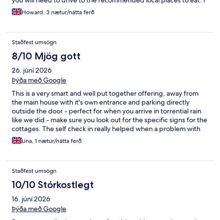
you will need to drive to the recommended local places to eat. I
didn't actually try any of them, as I was using the cottage as a
Howard, 3 nætur/nátta ferð
base to visit family. I will definitely look to book here again next
time I am in the area."
Staðfest umsögn
8/10 Mjög gott
26. júní 2026
Þýða með Google
This is a very smart and well put together offering, away from
the main house with it's own entrance and parking directly
outside the door - perfect for when you arrive in torrential rain
like we did - make sure you look out for the specific signs for the
cottages. The self check in really helped when a problem with
our car meant we were unlikely to arrive late into the evening,
Lina, 1 nætur/nátta ferð
and the staff were very quick to respond when I messaged
about arriving late with all the details I needed. However, I
would love to give it 5* based on all of this, but the reality is I had
Staðfest umsögn
the worse night's sleep I have had in a long time! The pillows are
very deep and very firm, my husband sleeps with a firm pillow
10/10 Stórkostlegt
and even he thought they were too much and we had to get rid
16. júní 2026
altogether. Then there is a bright green light directly above the
door which spreads quite wide, and they also have a decorative
Þýða með Google
window in the door which lets a lot of light in from outside - so