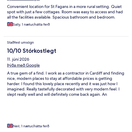
Convenient location for St Fagans in a more rural setting. Quiet
spot with just a few cottages. Room was easy to access and had
all the facilities available. Spacious bathroom and bedroom.
Sally, 1 nætur/nátta ferð
Staðfest umsögn
10/10 Stórkostlegt
11. júní 2026
Þýða með Google
A true gem of a find. I work as a contractor in Cardiff and finding
nice, modern places to stay at affordable prices is getting
harder. I found this lovely place recently and it was just how I
imagined. Really tastefully decorated with very modern feel. I
slept really well and will definitely come back again. An
outstandingly brilliant find. Credit to the owners who have done
a great job here.
Neil, 1 nætur/nátta ferð