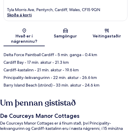
Tyla Morris Ave, Pentyrch, Cardiff, Wales, CF15 9QN
Skoða á korti
Kort
Hvað er í
Samgöngur
Veitingastaðir
nágrenninu?
Delta Force Paintball Cardiff
- 5 mín. ganga
- 0.4 km
Cardiff Bay
- 17 mín. akstur
- 21.3 km
Cardiff-kastalinn
- 21 mín. akstur
- 19.6 km
Principality-leikvangurinn
- 22 mín. akstur
- 26.6 km
Barry Island Beach (strönd)
- 33 mín. akstur
- 24.6 km
Um þennan gististað
De Courceys Manor Cottages
De Courceys Manor Cottages er á fínum stað, því Principality-
leikvangurinn og Cardiff-kastalinn eru í næsta nágrenni, í 15 mínútna