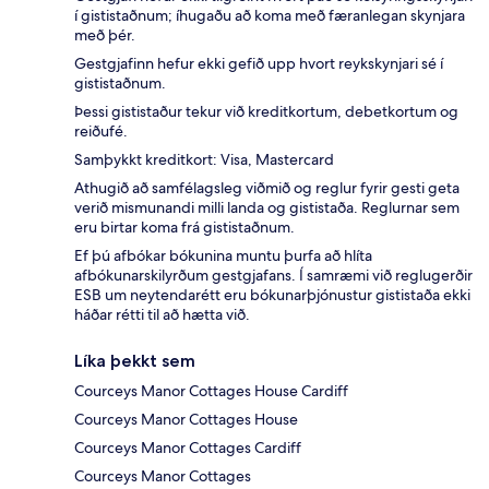
í gististaðnum; íhugaðu að koma með færanlegan skynjara
með þér.
Gestgjafinn hefur ekki gefið upp hvort reykskynjari sé í
gististaðnum.
Þessi gististaður tekur við kreditkortum, debetkortum og
reiðufé.
Samþykkt kreditkort: Visa, Mastercard
Athugið að samfélagsleg viðmið og reglur fyrir gesti geta
verið mismunandi milli landa og gististaða. Reglurnar sem
eru birtar koma frá gististaðnum.
Ef þú afbókar bókunina muntu þurfa að hlíta
afbókunarskilyrðum gestgjafans. Í samræmi við reglugerðir
ESB um neytendarétt eru bókunarþjónustur gististaða ekki
háðar rétti til að hætta við.
Líka þekkt sem
Courceys Manor Cottages House Cardiff
Courceys Manor Cottages House
Courceys Manor Cottages Cardiff
Courceys Manor Cottages