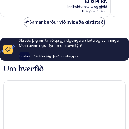
13.614 kr.
Dásamlegt,
umsagni
er
706
inniheldur skatta og gjöld
13.614 kr.
11. ágú. - 12. ágú.
umsagnir
Samanburður við svipaða gististaði
Skráðu þig inn til að sjá gjaldgenga afslætti og ávinninga.
Meiri ávinningur fyrir meiri ævintýri!
Innskrá
Skráðu þig, það er ókeypis
Um hverfið