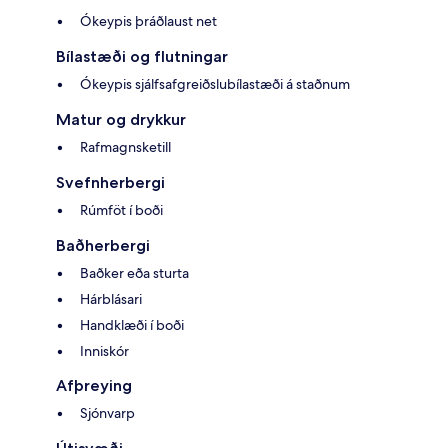
Ókeypis þráðlaust net
Bílastæði og flutningar
Ókeypis sjálfsafgreiðslubílastæði á staðnum
Matur og drykkur
Rafmagnsketill
Svefnherbergi
Rúmföt í boði
Baðherbergi
Baðker eða sturta
Hárblásari
Handklæði í boði
Inniskór
Afþreying
Sjónvarp