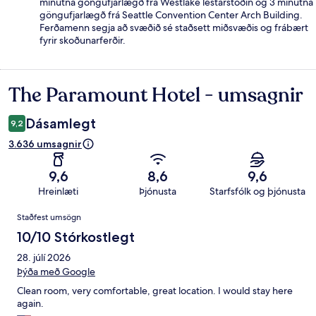
mínútna göngufjarlægð frá Westlake lestarstöðin og 3 mínútna
göngufjarlægð frá Seattle Convention Center Arch Building.
Ferðamenn segja að svæðið sé staðsett miðsvæðis og frábært
fyrir skoðunarferðir.
The Paramount Hotel - umsagnir
Umsagnir
Dásamlegt
9,2
3.636 umsagnir
9,6
8,6
9,6
Hreinlæti
Þjónusta
Starfsfólk og þjónusta
Umsagnir
Staðfest umsögn
10/10 Stórkostlegt
28. júlí 2026
Þýða með Google
Clean room, very comfortable, great location. I would stay here
again.