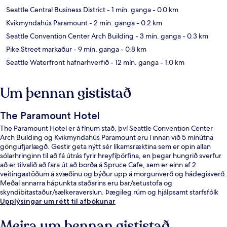
Seattle Central Business District
- 1 mín. ganga
- 0.0 km
Kvikmyndahús Paramount
- 2 mín. ganga
- 0.2 km
Seattle Convention Center Arch Building
- 3 mín. ganga
- 0.3 km
Pike Street markaður
- 9 mín. ganga
- 0.8 km
Seattle Waterfront hafnarhverfið
- 12 mín. ganga
- 1.0 km
Um þennan gististað
The Paramount Hotel
The Paramount Hotel er á fínum stað, því Seattle Convention Center
Arch Building og Kvikmyndahús Paramount eru í innan við 5 mínútna
göngufjarlægð. Gestir geta nýtt sér líkamsræktina sem er opin allan
sólarhringinn til að fá útrás fyrir hreyfiþörfina, en þegar hungrið sverfur
að er tilvalið að fara út að borða á Spruce Cafe, sem er einn af 2
veitingastöðum á svæðinu og býður upp á morgunverð og hádegisverð.
Meðal annarra hápunkta staðarins eru bar/setustofa og
skyndibitastaður/sælkeraverslun. Þægileg rúm og hjálpsamt starfsfólk
eru meðal helstu kosta gististaðarins að mati ferðamanna sem hafa
Upplýsingar um rétt til afbókunar
heimsótt hann. Það er ekki langt að fara til að komast í
almenningssamgöngur: Westlake lestarstöðin er í 3 mínútna
Meira um þennan gististað