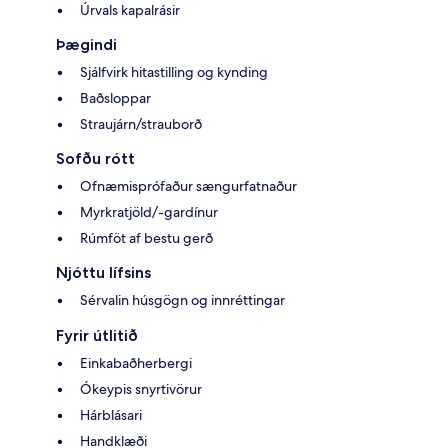
Úrvals kapalrásir
Þægindi
Sjálfvirk hitastilling og kynding
Baðsloppar
Straujárn/strauborð
Sofðu rótt
Ofnæmisprófaður sængurfatnaður
Myrkratjöld/-gardínur
Rúmföt af bestu gerð
Njóttu lífsins
Sérvalin húsgögn og innréttingar
Fyrir útlitið
Einkabaðherbergi
Ókeypis snyrtivörur
Hárblásari
Handklæði