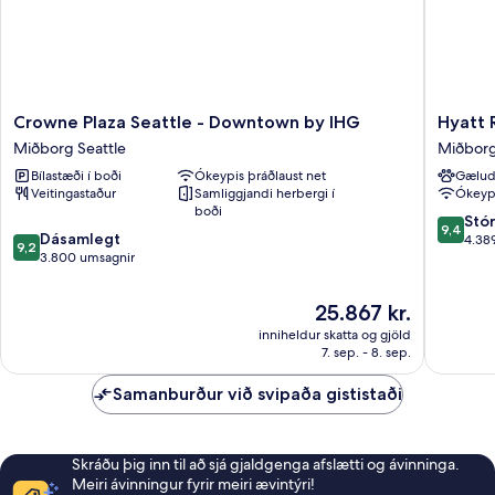
Crowne
Hyatt
Crowne Plaza Seattle - Downtown by IHG
Hyatt 
Plaza
Regenc
Miðborg Seattle
Miðborg
Seattle
Seattle
Bílastæði í boði
Ókeypis þráðlaust net
Gælud
-
Miðbor
Veitingastaður
Samliggjandi herbergi í
Ókeypi
Downtown
Seattle
boði
by
9.4
Stó
9,4
9.2
IHG
Dásamlegt
af
4.38
9,2
af
Miðborg
3.800 umsagnir
10,
10,
Seattle
Stórkost
Dásamlegt,
4.389
Verðið
25.867 kr.
3.800
umsagni
er
inniheldur skatta og gjöld
umsagnir
25.867 kr.
7. sep. - 8. sep.
Samanburður við svipaða gististaði
Skráðu þig inn til að sjá gjaldgenga afslætti og ávinninga.
Meiri ávinningur fyrir meiri ævintýri!