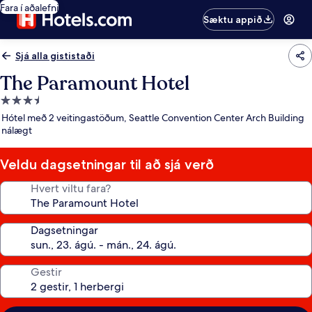
Fara í aðalefni
Sæktu appið
Sjá alla gististaði
The Paramount Hotel
3.5
stjörnu
Hótel með 2 veitingastöðum, Seattle Convention Center Arch Building
gististaður
nálægt
Veldu dagsetningar til að sjá verð
Hvert viltu fara?
Dagsetningar
Gestir