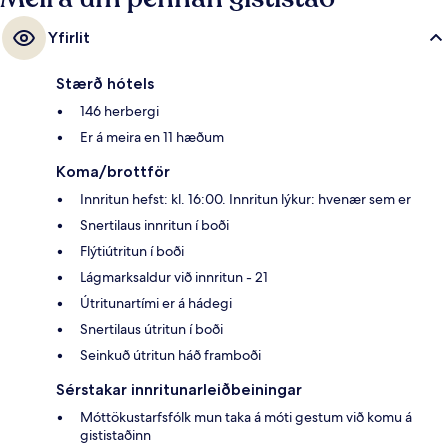
göngufjarlægð og Westlake Ave Hub lestarstöðin í 4 mínútna.
Yfirlit
Stærð hótels
146 herbergi
Er á meira en 11 hæðum
Koma/brottför
Innritun hefst: kl. 16:00. Innritun lýkur: hvenær sem er
Snertilaus innritun í boði
Flýtiútritun í boði
Lágmarksaldur við innritun - 21
Útritunartími er á hádegi
Snertilaus útritun í boði
Seinkuð útritun háð framboði
Sérstakar innritunarleiðbeiningar
Móttökustarfsfólk mun taka á móti gestum við komu á
gististaðinn