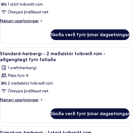
1 stórt tvíbreitt rúm
herbergi
-
Ókeypis þráðlaust net
1
Nánari
Nánari upplýsingar
stórt
upplýsingar
fyrir
tvíbreitt
Skoða verð fyrir þínar dagsetningar
Standard-
rúm
herbergi
-
-
Skoða
1 svefnherbergi, rúmföt af bestu gerð, 
7
aðgengilegt
1
Standard-herbergi - 2 meðalstór tvíbreið rúm -
allar
stórt
fyrir
aðgengilegt fyrir fatlaða
tvíbreitt
myndir
fatlaða
1 svefnherbergi
rúm
fyrir
-
Pláss fyrir 4
Standard-
aðgengilegt
2 meðalstór tvíbreið rúm
herbergi
fyrir
fatlaða
-
Ókeypis þráðlaust net
2
Nánari
Nánari upplýsingar
meðalstór
upplýsingar
fyrir
tvíbreið
Skoða verð fyrir þínar dagsetningar
Standard-
rúm
herbergi
-
-
Skoða
1 svefnherbergi, rúmföt af bestu gerð, 
4
aðgengilegt
2
Signature-herbergi - 1 stórt tvíbreitt rúm