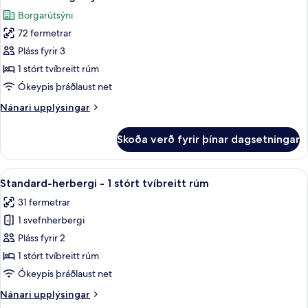
allar
Borgarútsýni
myndir
72 fermetrar
fyrir
Þakíbúð
Pláss fyrir 3
-
1 stórt tvíbreitt rúm
borgarsýn
Ókeypis þráðlaust net
Nánari
Nánari upplýsingar
upplýsingar
fyrir
Skoða verð fyrir þínar dagsetningar
Þakíbúð
-
borgarsýn
Skoða
1 svefnherbergi, rúmföt af bestu gerð, 
5
Standard-herbergi - 1 stórt tvíbreitt rúm
allar
31 fermetrar
myndir
1 svefnherbergi
fyrir
Standard-
Pláss fyrir 2
herbergi
1 stórt tvíbreitt rúm
-
Ókeypis þráðlaust net
1
Nánari
Nánari upplýsingar
stórt
upplýsingar