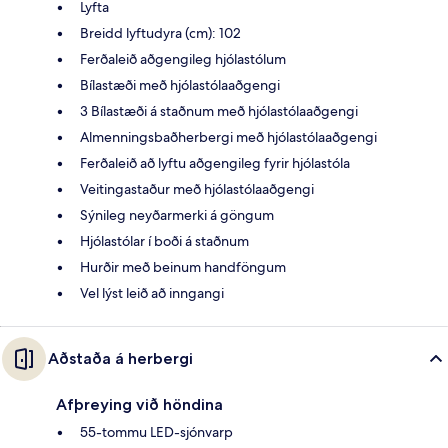
Lyfta
Breidd lyftudyra (cm): 102
Ferðaleið aðgengileg hjólastólum
Bílastæði með hjólastólaaðgengi
3 Bílastæði á staðnum með hjólastólaaðgengi
Almenningsbaðherbergi með hjólastólaaðgengi
Ferðaleið að lyftu aðgengileg fyrir hjólastóla
Veitingastaður með hjólastólaaðgengi
Sýnileg neyðarmerki á göngum
Hjólastólar í boði á staðnum
Hurðir með beinum handföngum
Vel lýst leið að inngangi
Aðstaða á herbergi
Afþreying við höndina
55-tommu LED-sjónvarp