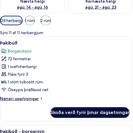
Næsta helgi
Þarnæsta helgi
ágú. 14 - ágú. 16
ágú. 21 - ágú. 23
Síur
Öll herbergi
1 rúm
2 rúm
í
boði
Sýni 11 af 11 herbergjum
fyrir
Skoða
Þakíbúð | Stofa | 55-tommu LED-sjónv
5
Þakíbúð
herbergi
allar
Borgarútsýni
myndir
72 fermetrar
fyrir
Þakíbúð
1 svefnherbergi
Pláss fyrir 3
1 stórt tvíbreitt rúm
Ókeypis þráðlaust net
Nánari
Nánari upplýsingar
upplýsingar
fyrir
Skoða verð fyrir þínar dagsetningar
Þakíbúð
Skoða
Þakíbúð - borgarsýn | Stofa | 55-tom
5
Þakíbúð - borgarsýn