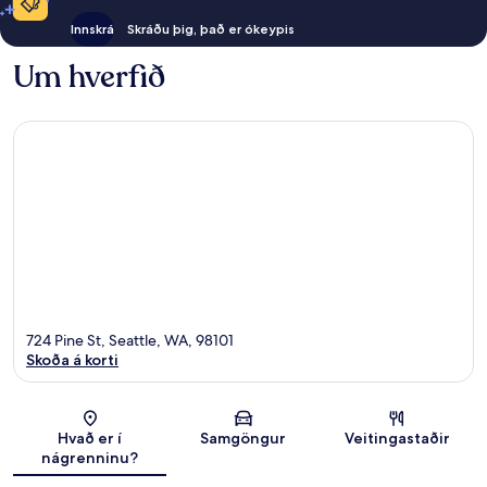
Innskrá
Skráðu þig, það er ókeypis
Um hverfið
724 Pine St, Seattle, WA, 98101
Skoða á korti
Kort
Hvað er í
Samgöngur
Veitingastaðir
nágrenninu?