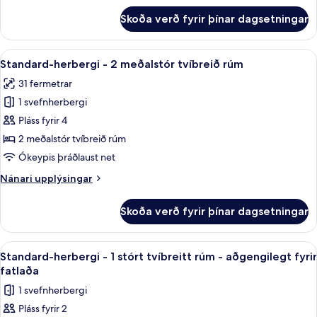
tvíbreitt
fyrir
Skoða verð fyrir þínar dagsetningar
Standard-
rúm
herbergi
-
Skoða
1 svefnherbergi, rúmföt af bestu gerð, 
7
1
Standard-herbergi - 2 meðalstór tvíbreið rúm
allar
stórt
31 fermetrar
tvíbreitt
myndir
rúm
1 svefnherbergi
fyrir
Standard-
Pláss fyrir 4
herbergi
2 meðalstór tvíbreið rúm
-
Ókeypis þráðlaust net
2
Nánari
Nánari upplýsingar
meðalstór
upplýsingar
tvíbreið
fyrir
Skoða verð fyrir þínar dagsetningar
Standard-
rúm
herbergi
-
Skoða
1 svefnherbergi, rúmföt af bestu gerð, 
5
2
Standard-herbergi - 1 stórt tvíbreitt rúm - aðgengilegt fyrir
allar
meðalstór
fatlaða
tvíbreið
myndir
1 svefnherbergi
rúm
fyrir
Pláss fyrir 2
Standard-