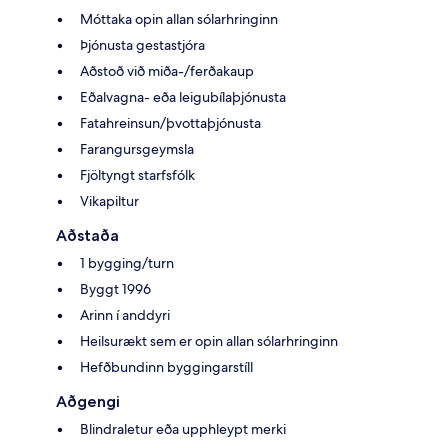
Móttaka opin allan sólarhringinn
Þjónusta gestastjóra
Aðstoð við miða-/ferðakaup
Eðalvagna- eða leigubílaþjónusta
Fatahreinsun/þvottaþjónusta
Farangursgeymsla
Fjöltyngt starfsfólk
Vikapiltur
Aðstaða
1 bygging/turn
Byggt 1996
Arinn í anddyri
Heilsurækt sem er opin allan sólarhringinn
Hefðbundinn byggingarstíll
Aðgengi
Blindraletur eða upphleypt merki