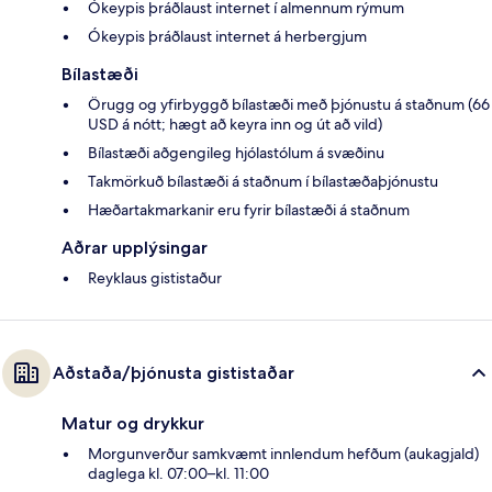
Ókeypis þráðlaust internet í almennum rýmum
Ókeypis þráðlaust internet á herbergjum
Bílastæði
Örugg og yfirbyggð bílastæði með þjónustu á staðnum (66
USD á nótt; hægt að keyra inn og út að vild)
Bílastæði aðgengileg hjólastólum á svæðinu
Takmörkuð bílastæði á staðnum í bílastæðaþjónustu
Hæðartakmarkanir eru fyrir bílastæði á staðnum
Aðrar upplýsingar
Reyklaus gististaður
Aðstaða/þjónusta gististaðar
Matur og drykkur
Morgunverður samkvæmt innlendum hefðum (aukagjald)
daglega kl. 07:00–kl. 11:00