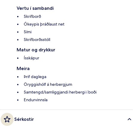
Vertu í sambandi
Skrifborð
Ókeypis þráðlaust net
Sími
Skrifborðsstóll
Matur og drykkur
Ísskápur
Meira
Þrif daglega
Öryggishólf á herbergjum
Samtengd/samliggjandi herbergi í boði
Endurvinnsla
Sérkostir