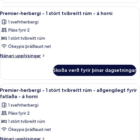
herbergi
rúm
-
Skoða
Premier-herbergi - 1 stórt tvíbreitt rú
-
12
1
Premier-herbergi - 1 stórt tvíbreitt rúm - á horni
allar
stórt
á
1 svefnherbergi
tvíbreitt
myndir
horni
rúm
Pláss fyrir 2
fyrir
-
Premier-
1 stórt tvíbreitt rúm
á
herbergi
horni
Ókeypis þráðlaust net
-
Nánari
Nánari upplýsingar
1
upplýsingar
stórt
fyrir
Skoða verð fyrir þínar dagsetningar
Premier-
tvíbreitt
herbergi
rúm
-
Skoða
1 svefnherbergi, rúmföt af bestu gerð, 
-
4
1
Premier-herbergi - 1 stórt tvíbreitt rúm - aðgengilegt fyrir
allar
stórt
á
fatlaða - á horni
tvíbreitt
myndir
horni
1 svefnherbergi
rúm
fyrir
-
Pláss fyrir 2
Premier-
á
1 stórt tvíbreitt rúm
herbergi
horni
-
Ókeypis þráðlaust net
1
Nánari
Nánari upplýsingar