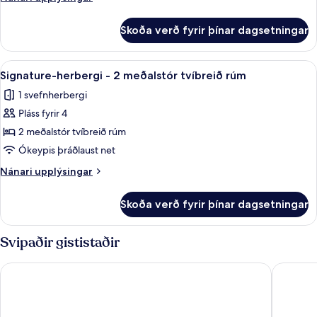
stórt
upplýsingar
fyrir
tvíbreitt
Skoða verð fyrir þínar dagsetningar
Premier-
rúm
herbergi
-
-
Skoða
Signature-herbergi - 2 meðalstór tvíbr
6
aðgengilegt
1
Signature-herbergi - 2 meðalstór tvíbreið rúm
allar
stórt
fyrir
1 svefnherbergi
tvíbreitt
myndir
fatlaða
rúm
Pláss fyrir 4
fyrir
-
-
Signature-
2 meðalstór tvíbreið rúm
aðgengilegt
á
herbergi
fyrir
Ókeypis þráðlaust net
horni
fatlaða
-
Nánari
Nánari upplýsingar
-
2
upplýsingar
á
meðalstór
fyrir
horni
Skoða verð fyrir þínar dagsetningar
Signature-
tvíbreið
herbergi
rúm
-
Svipaðir gististaðir
2
meðalstór
Crowne Plaza Seattle - Downtown by IHG
Hyatt Re
tvíbreið
rúm