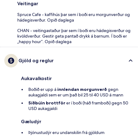
Veitingar
Spruce Cafe - kaffihús þar sem í boði eru morgunverður og
hádegisverður. Opið daglega
CHAN - veitingastaður þar sem í boði eru hádegisverður og
kvöldverður. Gestir geta pantað drykk á barnum. Í boði er
„happy hour“. Opið daglega
Gjöld og reglur
Aukavalkostir
Boðið er upp á
innlendan morgunverð
gegn
aukagjaldi sem er um það bil 25 til 40 USD á mann
Síðbúin brottför
er í boði (háð framboði) gegn 50
USD aukagjaldi
Gæludýr
Þjónustudýr eru undanskilin frá gjöldum