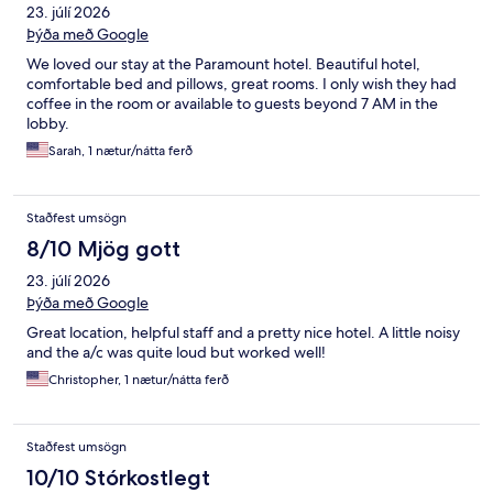
23. júlí 2026
Þýða með Google
We loved our stay at the Paramount hotel. Beautiful hotel,
comfortable bed and pillows, great rooms. I only wish they had
coffee in the room or available to guests beyond 7 AM in the
lobby.
Sarah, 1 nætur/nátta ferð
Staðfest umsögn
8/10 Mjög gott
23. júlí 2026
Þýða með Google
Great location, helpful staff and a pretty nice hotel. A little noisy
and the a/c was quite loud but worked well!
Christopher, 1 nætur/nátta ferð
Staðfest umsögn
10/10 Stórkostlegt