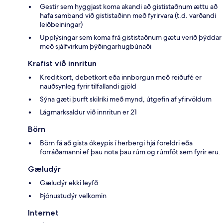
Gestir sem hyggjast koma akandi að gististaðnum ættu að
hafa samband við gististaðinn með fyrirvara (t.d. varðandi
leiðbeiningar)
Upplýsingar sem koma frá gististaðnum gætu verið þýddar
með sjálfvirkum þýðingarhugbúnaði
Krafist við innritun
Kreditkort, debetkort eða innborgun með reiðufé er
nauðsynleg fyrir tilfallandi gjöld
Sýna gæti þurft skilríki með mynd, útgefin af yfirvöldum
Lágmarksaldur við innritun er 21
Börn
Börn fá að gista ókeypis í herbergi hjá foreldri eða
forráðamanni ef þau nota þau rúm og rúmföt sem fyrir eru.
Gæludýr
Gæludýr ekki leyfð
Þjónustudýr velkomin
Internet