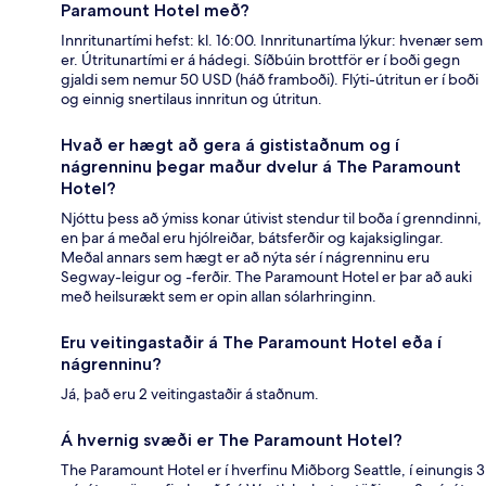
Paramount Hotel með?
Innritunartími hefst: kl. 16:00. Innritunartíma lýkur: hvenær sem
er. Útritunartími er á hádegi. Síðbúin brottför er í boði gegn
gjaldi sem nemur 50 USD (háð framboði). Flýti-útritun er í boði
og einnig snertilaus innritun og útritun.
Hvað er hægt að gera á gististaðnum og í
nágrenninu þegar maður dvelur á The Paramount
Hotel?
Njóttu þess að ýmiss konar útivist stendur til boða í grenndinni,
en þar á meðal eru hjólreiðar, bátsferðir og kajaksiglingar.
Meðal annars sem hægt er að nýta sér í nágrenninu eru
Segway-leigur og -ferðir. The Paramount Hotel er þar að auki
með heilsurækt sem er opin allan sólarhringinn.
Eru veitingastaðir á The Paramount Hotel eða í
nágrenninu?
Já, það eru 2 veitingastaðir á staðnum.
Á hvernig svæði er The Paramount Hotel?
The Paramount Hotel er í hverfinu Miðborg Seattle, í einungis 3