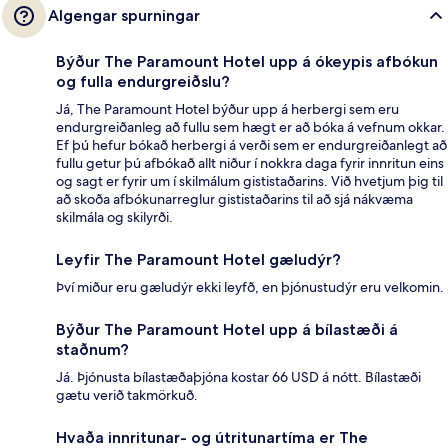
Algengar spurningar
Býður The Paramount Hotel upp á ókeypis afbókun
og fulla endurgreiðslu?
Já, The Paramount Hotel býður upp á herbergi sem eru
endurgreiðanleg að fullu sem hægt er að bóka á vefnum okkar.
Ef þú hefur bókað herbergi á verði sem er endurgreiðanlegt að
fullu getur þú afbókað allt niður í nokkra daga fyrir innritun eins
og sagt er fyrir um í skilmálum gististaðarins. Við hvetjum þig til
að skoða afbókunarreglur gististaðarins til að sjá nákvæma
skilmála og skilyrði.
Leyfir The Paramount Hotel gæludýr?
Því miður eru gæludýr ekki leyfð, en þjónustudýr eru velkomin.
Býður The Paramount Hotel upp á bílastæði á
staðnum?
Já. Þjónusta bílastæðaþjóna kostar 66 USD á nótt. Bílastæði
gætu verið takmörkuð.
Hvaða innritunar- og útritunartíma er The