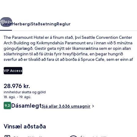
rra
Næsta
62+
Yfirlit
Herbergi
Staðsetning
Reglur
The Paramount Hotel er á fínum stað, því Seattle Convention Center
Arch Building og Kvikmyndahús Paramount eru í innan við 5 mínútna
göngufjarlægð. Gestir geta nýtt sér líkamsræktina sem er opin allan
sólarhringinn til að fá útrás fyrir hreyfiþörfina, en þegar hungrið
sverfur að er tilvalið að fara út að borða á Spruce Cafe, sem er einn af
2 veitingastöðum á svæðinu og býður upp á morgunverð og
hádegisverð. Meðal annarra hápunkta staðarins eru bar/setustofa
VIP Access
og skyndibitastaður/sælkeraverslun. Þægileg rúm og hjálpsamt
starfsfólk eru meðal helstu kosta gististaðarins að mati ferðamanna
Núverandi
28.976 kr.
sem hafa heimsótt hann. Það er ekki langt að fara til að komast í
2 veitingastaðir; morgunverður, hádeg
verð
almenningssamgöngur: Westlake lestarstöðin er í 3 mínútna
inniheldur skatta og gjöld
er
18. ágú. - 19. ágú.
göngufjarlægð og Westlake Ave Hub lestarstöðin í 4 mínútna.
28.976 kr.
Umsagnir
Dásamlegt
9,2
Sjá allar 3.636 umsagnir
9,2 af 10
Vinsæl aðstaða