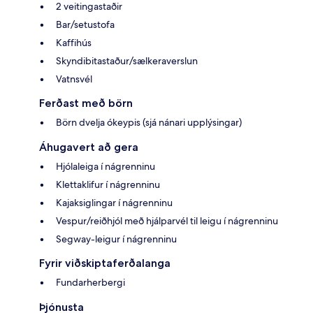
2 veitingastaðir
Bar/setustofa
Kaffihús
Skyndibitastaður/sælkeraverslun
Vatnsvél
Ferðast með börn
Börn dvelja ókeypis (sjá nánari upplýsingar)
Áhugavert að gera
Hjólaleiga í nágrenninu
Klettaklifur í nágrenninu
Kajaksiglingar í nágrenninu
Vespur/reiðhjól með hjálparvél til leigu í nágrenninu
Segway-leigur í nágrenninu
Fyrir viðskiptaferðalanga
Fundarherbergi
Þjónusta