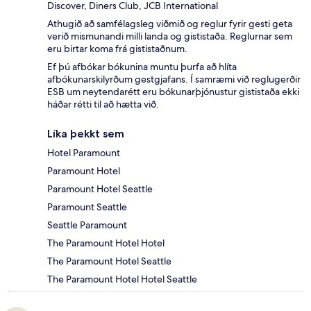
Discover, Diners Club, JCB International
Athugið að samfélagsleg viðmið og reglur fyrir gesti geta
verið mismunandi milli landa og gististaða. Reglurnar sem
eru birtar koma frá gististaðnum.
Ef þú afbókar bókunina muntu þurfa að hlíta
afbókunarskilyrðum gestgjafans. Í samræmi við reglugerðir
ESB um neytendarétt eru bókunarþjónustur gististaða ekki
háðar rétti til að hætta við.
Líka þekkt sem
Hotel Paramount
Paramount Hotel
Paramount Hotel Seattle
Paramount Seattle
Seattle Paramount
The Paramount Hotel Hotel
The Paramount Hotel Seattle
The Paramount Hotel Hotel Seattle