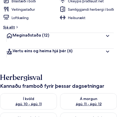
Bílastæði í boði
Ókeypis þráðlaust net
Veitingastaður
Samliggjandi herbergi í boði
Loftkæling
Heilsurækt
Sjá allt
Meginaðstaða
(12)
Vertu eins og heima hjá þér
(6)
Herbergisval
Kannaðu framboð fyrir þessar dagsetningar
Athuga framboð í kvöld ágú. 10 - ágú. 11
Athuga framboð á morgun ágú. 
Í kvöld
Á morgun
ágú. 10 - ágú. 11
ágú. 11 - ágú. 12
Athuga framboð næstu helgi ágú. 14 - ágú. 16
Athuga framboð þarnæstu helg