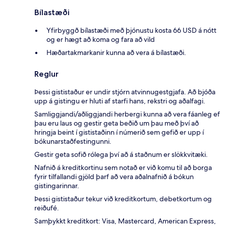
Bílastæði
Yfirbyggð bílastæði með þjónustu kosta 66 USD á nótt
og er hægt að koma og fara að vild
Hæðartakmarkanir kunna að vera á bílastæði.
Reglur
Þessi gististaður er undir stjórn atvinnugestgjafa. Að bjóða
upp á gistingu er hluti af starfi hans, rekstri og aðalfagi.
Samliggjandi/aðliggjandi herbergi kunna að vera fáanleg ef
þau eru laus og gestir geta beðið um þau með því að
hringja beint í gististaðinn í númerið sem gefið er upp í
bókunarstaðfestingunni.
Gestir geta sofið rólega því að á staðnum er slökkvitæki.
Nafnið á kreditkortinu sem notað er við komu til að borga
fyrir tilfallandi gjöld þarf að vera aðalnafnið á bókun
gistingarinnar.
Þessi gististaður tekur við kreditkortum, debetkortum og
reiðufé.
Samþykkt kreditkort: Visa, Mastercard, American Express,