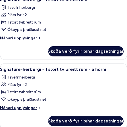
allar
meðalstór
fyrir
1 svefnherbergi
tvíbreið
myndir
fatlaða
rúm
Pláss fyrir 2
fyrir
-
Signature-
1 stórt tvíbreitt rúm
aðgengilegt
herbergi
fyrir
Ókeypis þráðlaust net
fatlaða
-
Nánari
Nánari upplýsingar
1
upplýsingar
stórt
fyrir
Skoða verð fyrir þínar dagsetningar
Signature-
tvíbreitt
herbergi
rúm
-
Skoða
Signature-herbergi - 1 stórt tvíbreitt 
8
1
Signature-herbergi - 1 stórt tvíbreitt rúm - á horni
allar
stórt
1 svefnherbergi
tvíbreitt
myndir
rúm
Pláss fyrir 2
fyrir
Signature-
1 stórt tvíbreitt rúm
herbergi
Ókeypis þráðlaust net
-
Nánari
Nánari upplýsingar
1
upplýsingar
stórt
fyrir
Skoða verð fyrir þínar dagsetningar
Signature-
tvíbreitt