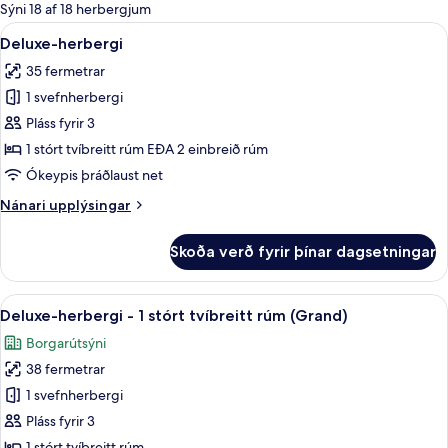
boði
Sýni 18 af 18 herbergjum
fyrir
Skoða
Deluxe-herbergi | Rúmföt af bestu g
7
Deluxe-herbergi
herbergi
allar
35 fermetrar
myndir
1 svefnherbergi
fyrir
Deluxe-
Pláss fyrir 3
herbergi
1 stórt tvíbreitt rúm EÐA 2 einbreið rúm
Ókeypis þráðlaust net
Nánari
Nánari upplýsingar
upplýsingar
fyrir
Skoða verð fyrir þínar dagsetningar
Deluxe-
herbergi
Skoða
Deluxe-herbergi - 1 stórt tvíbreitt r
9
Deluxe-herbergi - 1 stórt tvíbreitt rúm (Grand)
allar
Borgarútsýni
myndir
38 fermetrar
fyrir
Deluxe-
1 svefnherbergi
herbergi
Pláss fyrir 3
-
1 stórt tvíbreitt rúm