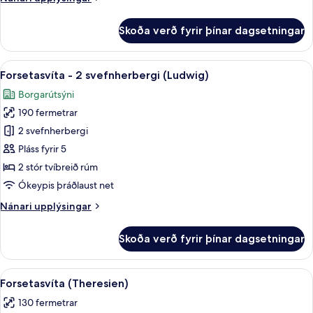
upplýsingar
fyrir
Skoða verð fyrir þínar dagsetningar
Premier-
herbergi
Skoða
Forsetasvíta - 2 svefnherbergi (Ludw
21
Forsetasvíta - 2 svefnherbergi (Ludwig)
allar
Borgarútsýni
myndir
190 fermetrar
fyrir
Forsetasvíta
2 svefnherbergi
-
Pláss fyrir 5
2
2 stór tvíbreið rúm
svefnherbergi
Ókeypis þráðlaust net
(Ludwig)
Nánari
Nánari upplýsingar
upplýsingar
fyrir
Skoða verð fyrir þínar dagsetningar
Forsetasvíta
-
2
Skoða
Forsetasvíta (Theresien) | Stofa | Flat
7
svefnherbergi
Forsetasvíta (Theresien)
allar
(Ludwig)
130 fermetrar
myndir