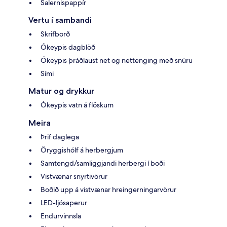
Salernispappír
Vertu í sambandi
Skrifborð
Ókeypis dagblöð
Ókeypis þráðlaust net og nettenging með snúru
Sími
Matur og drykkur
Ókeypis vatn á flöskum
Meira
Þrif daglega
Öryggishólf á herbergjum
Samtengd/samliggjandi herbergi í boði
Vistvænar snyrtivörur
Boðið upp á vistvænar hreingerningarvörur
LED-ljósaperur
Endurvinnsla