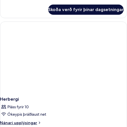
2
upplýsingar
svefnherbergi
fyrir
Skoða verð fyrir þínar dagsetningar
Signature-
svíta
-
2
svefnherbergi
Herbergi
Pláss fyrir 10
Ókeypis þráðlaust net
Nánari
Nánari upplýsingar