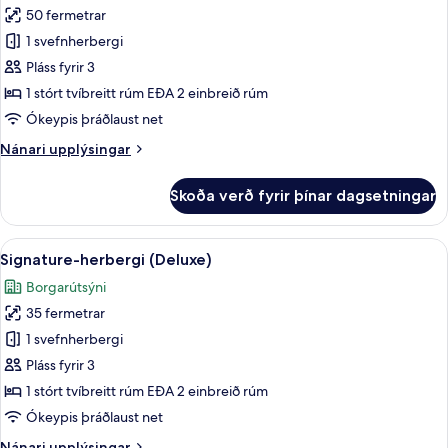
50 fermetrar
fyrir
Deluxe-
1 svefnherbergi
svíta
Pláss fyrir 3
1 stórt tvíbreitt rúm EÐA 2 einbreið rúm
Ókeypis þráðlaust net
Nánari
Nánari upplýsingar
upplýsingar
fyrir
Skoða verð fyrir þínar dagsetningar
Deluxe-
svíta
Skoða
Signature-herbergi (Deluxe) | Fyrir ut
12
Signature-herbergi (Deluxe)
allar
Borgarútsýni
myndir
35 fermetrar
fyrir
Signature-
1 svefnherbergi
herbergi
Pláss fyrir 3
(Deluxe)
1 stórt tvíbreitt rúm EÐA 2 einbreið rúm
Ókeypis þráðlaust net
Nánari
Nánari upplýsingar