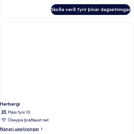
upplýsingar
fyrir
Skoða verð fyrir þínar dagsetningar
Herbergi
Herbergi
Pláss fyrir 10
Ókeypis þráðlaust net
Nánari
Nánari upplýsingar
upplýsingar