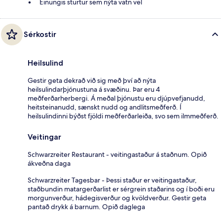
Einungis sturtur sem nýta vatn vel
Sérkostir
Heilsulind
Gestir geta dekrað við sig með því að nýta
heilsulindarþjónustuna á svæðinu. Þar eru 4
meðferðarherbergi. Á meðal þjónustu eru djúpvefjanudd,
heitsteinanudd, sænskt nudd og andlitsmeðferð. Í
heilsulindinni býðst fjöldi meðferðarleiða, svo sem ilmmeðferð.
Veitingar
Schwarzreiter Restaurant - veitingastaður á staðnum. Opið
ákveðna daga
Schwarzreiter Tagesbar - Þessi staður er veitingastaður,
staðbundin matargerðarlist er sérgrein staðarins og í boði eru
morgunverður, hádegisverður og kvöldverður. Gestir geta
pantað drykk á barnum. Opið daglega