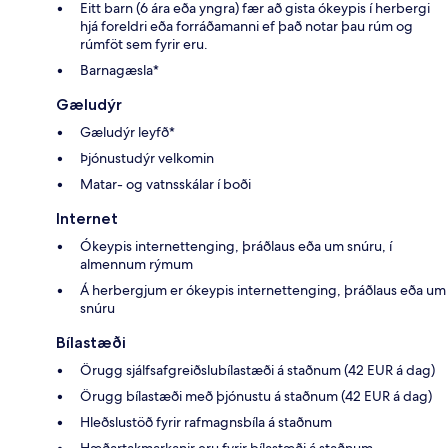
Eitt barn (6 ára eða yngra) fær að gista ókeypis í herbergi
hjá foreldri eða forráðamanni ef það notar þau rúm og
rúmföt sem fyrir eru.
Barnagæsla*
Gæludýr
Gæludýr leyfð*
Þjónustudýr velkomin
Matar- og vatnsskálar í boði
Internet
Ókeypis internettenging, þráðlaus eða um snúru, í
almennum rýmum
Á herbergjum er ókeypis internettenging, þráðlaus eða um
snúru
Bílastæði
Örugg sjálfsafgreiðslubílastæði á staðnum (42 EUR á dag)
Örugg bílastæði með þjónustu á staðnum (42 EUR á dag)
Hleðslustöð fyrir rafmagnsbíla á staðnum
Hæðartakmarkanir eru fyrir bílastæði á staðnum