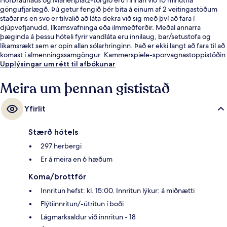
göngufjarlægð. Þú getur fengið þér bita á einum af 2 veitingastöðum
staðarins en svo er tilvalið að láta dekra við sig með því að fara í
djúpvefjanudd, líkamsvafninga eða ilmmeðferðir. Meðal annarra
þæginda á þessu hóteli fyrir vandláta eru innilaug, bar/setustofa og
líkamsrækt sem er opin allan sólarhringinn. Það er ekki langt að fara til að
komast í almenningssamgöngur: Kammerspiele-sporvagnastoppistöðin
er í nokkurra skrefa fjarlægð og Nationaltheater-sporvagnastoppistöðin
Upplýsingar um rétt til afbókunar
er í 3 mínútna göngufjarlægð.
Meira um þennan gististað
Yfirlit
Stærð hótels
297 herbergi
Er á meira en 6 hæðum
Koma/brottför
Innritun hefst: kl. 15:00. Innritun lýkur: á miðnætti
Flýtiinnritun/-útritun í boði
Lágmarksaldur við innritun - 18