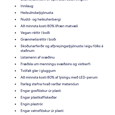
Innilaug
Heilsulindarþjónusta
Nudd- og heilsuherbergi
Að minnsta kosti 80% lífræn matvæli
Vegan-réttir í boði
Grænmetisréttir í boði
Skoðunarferðir og afþreyingarþjónusta í eigu fólks á
staðnum
Listamenn af svæðinu
Fræðsla um menningu svæðisins og vistkerfi
Tvöfalt gler í gluggum
Að minnsta kosti 80% af lýsingu með LED-perum
Ítarleg stefna hvað varðar matarsóun
Engar gosflöskur úr plasti
Engar plastkaffiskeiðar
Engin plaströr
Engar vatnsflöskur úr plasti