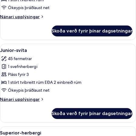
1
Ókeypis þráðlaust net
stórt
Nánari
Nánari upplýsingar
tvíbreitt
upplýsingar
rúm
fyrir
Skoða verð fyrir þínar dagsetningar
(Grand)
Deluxe-
herbergi
-
Skoða
Junior-svíta | Rúmföt af bestu gerð,
11
1
Junior-svíta
allar
stórt
45 fermetrar
tvíbreitt
myndir
rúm
1 svefnherbergi
fyrir
(Grand)
Junior-
Pláss fyrir 3
svíta
1 stórt tvíbreitt rúm EÐA 2 einbreið rúm
Ókeypis þráðlaust net
Nánari
Nánari upplýsingar
upplýsingar
fyrir
Skoða verð fyrir þínar dagsetningar
Junior-
svíta
Skoða
Superior-herbergi | Rúmföt af bestu
6
Superior-herbergi