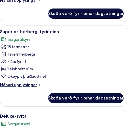
Nánari upplýsingar
upplýsingar
fyrir
Skoða verð fyrir þínar dagsetningar
Superior-
svíta
Skoða
Superior-herbergi fyrir einn | Stofa | 
6
Superior-herbergi fyrir einn
allar
Borgarútsýni
myndir
18 fermetrar
fyrir
Superior-
1 svefnherbergi
herbergi
Pláss fyrir 1
fyrir
1 einbreitt rúm
einn
Ókeypis þráðlaust net
Nánari
Nánari upplýsingar
upplýsingar
fyrir
Skoða verð fyrir þínar dagsetningar
Superior-
herbergi
fyrir
Skoða
Deluxe-svíta | Rúmföt af bestu gerð,
12
einn
Deluxe-svíta
allar
Borgarútsýni
myndir