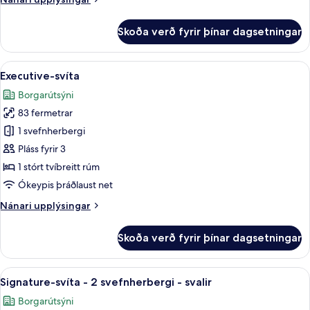
upplýsingar
fyrir
Skoða verð fyrir þínar dagsetningar
Signature-
herbergi
(Deluxe)
Skoða
Executive-svíta | Stofa | Flatskjársjón
6
Executive-svíta
allar
Borgarútsýni
myndir
83 fermetrar
fyrir
Executive-
1 svefnherbergi
svíta
Pláss fyrir 3
1 stórt tvíbreitt rúm
Ókeypis þráðlaust net
Nánari
Nánari upplýsingar
upplýsingar
fyrir
Skoða verð fyrir þínar dagsetningar
Executive-
svíta
Skoða
Signature-svíta - 2 svefnherbergi - s
7
Signature-svíta - 2 svefnherbergi - svalir
allar
Borgarútsýni
myndir