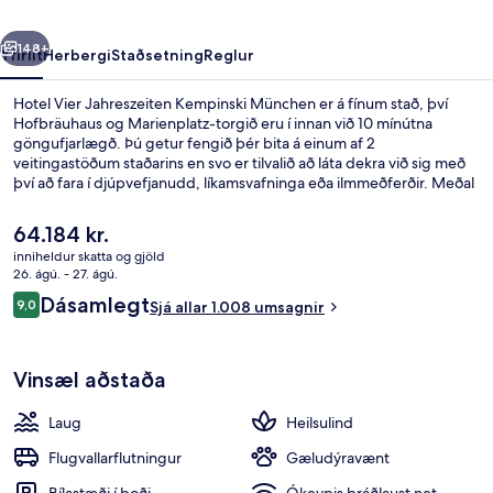
rra
Næsta
148+
Yfirlit
Herbergi
Staðsetning
Reglur
Hotel Vier Jahreszeiten Kempinski München er á fínum stað, því
Hofbräuhaus og Marienplatz-torgið eru í innan við 10 mínútna
göngufjarlægð. Þú getur fengið þér bita á einum af 2
veitingastöðum staðarins en svo er tilvalið að láta dekra við sig með
því að fara í djúpvefjanudd, líkamsvafninga eða ilmmeðferðir. Meðal
annarra þæginda á þessu hóteli fyrir vandláta eru innilaug,
bar/setustofa og líkamsrækt sem er opin allan sólarhringinn. Það er
Núverandi
64.184 kr.
ekki langt að fara til að komast í almenningssamgöngur:
verð
inniheldur skatta og gjöld
Kammerspiele-sporvagnastoppistöðin er í nokkurra skrefa fjarlægð
er
26. ágú. - 27. ágú.
og Nationaltheater-sporvagnastoppistöðin er í 3 mínútna
Líkamsmeðferð, ilmmeðferð, heitstei
64.184 kr.
Umsagnir
göngufjarlægð.
Dásamlegt
9,0
Sjá allar 1.008 umsagnir
9,0 af 10
Vinsæl aðstaða
Laug
Heilsulind
Flugvallarflutningur
Gæludýravænt