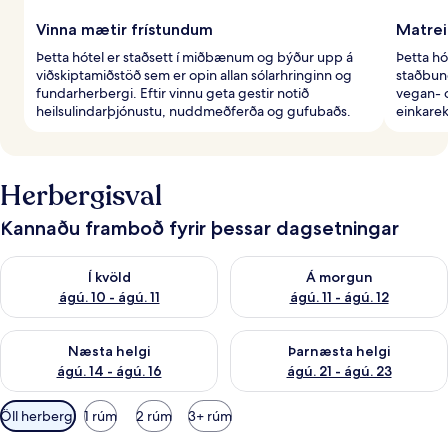
Vinna mætir frístundum
Matrei
Þetta hótel er staðsett í miðbænum og býður upp á
Þetta hó
viðskiptamiðstöð sem er opin allan sólarhringinn og
staðbun
fundarherbergi. Eftir vinnu geta gestir notið
vegan- o
heilsulindarþjónustu, nuddmeðferða og gufubaðs.
einkare
Herbergisval
Kannaðu framboð fyrir þessar dagsetningar
Athuga framboð í kvöld ágú. 10 - ágú. 11
Athuga framboð á morgun ágú. 
Í kvöld
Á morgun
ágú. 10 - ágú. 11
ágú. 11 - ágú. 12
Athuga framboð næstu helgi ágú. 14 - ágú. 16
Athuga framboð þarnæstu helg
Næsta helgi
Þarnæsta helgi
ágú. 14 - ágú. 16
ágú. 21 - ágú. 23
Síur
Öll herbergi
1 rúm
2 rúm
3+ rúm
í