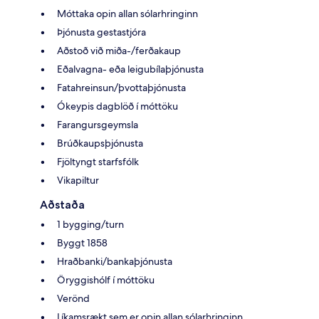
Móttaka opin allan sólarhringinn
Þjónusta gestastjóra
Aðstoð við miða-/ferðakaup
Eðalvagna- eða leigubílaþjónusta
Fatahreinsun/þvottaþjónusta
Ókeypis dagblöð í móttöku
Farangursgeymsla
Brúðkaupsþjónusta
Fjöltyngt starfsfólk
Vikapiltur
Aðstaða
1 bygging/turn
Byggt 1858
Hraðbanki/bankaþjónusta
Öryggishólf í móttöku
Verönd
Líkamsrækt sem er opin allan sólarhringinn