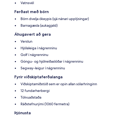
Vatnsvél
Ferðast með börn
Börn dvelja ókeypis (sjá nánari upplýsingar)
Barnagæsla (aukagjald)
Áhugavert að gera
Verslun
Hjólaleiga í nágrenninu
Golf í nágrenninu
Göngu- og hjólreiðaslóðar í nágrenninu
Segway-leigur í nágrenninu
Fyrir viðskiptaferðalanga
Viðskiptamiðstöð sem er opin allan sólarhringinn
12 fundarherbergi
Tölvuaðstaða
Ráðstefnurými (1060 fermetra)
Þjónusta