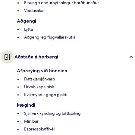
Einungis endurnýtanlegur borðbúnaður
Veislusalur
Aðgengi
Lyfta
Aðgengileg flugvallarskutla
Aðstaða á herbergi
Afþreying við höndina
Flatskjársjónvarp
Úrvals kapalrásir
Kvikmyndir gegn gjaldi
Þægindi
Sjálfvirk kynding og loftkæling
Míníbar
Espressókaffivél