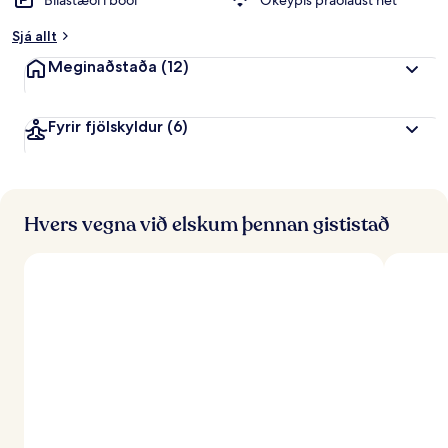
Bílastæði í boði
Ókeypis þráðlaust net
Sjá allt
Meginaðstaða
(12)
Fyrir fjölskyldur
(6)
Hvers vegna við elskum þennan gististað