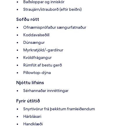
Baðsloppar og inniskór
Straujárn/strauborð (eftir beiðni)
Sofðu rótt
Ofnæmisprófaður sængurfatnaður
Koddavalseðill
Dúnsængur
Myrkratjöld/-gardínur
Kvöldfrágangur
Rúmföt af bestu gerð
Pillowtop-dýna
Njóttu lífsins
Sérhannaðar innréttingar
Fyrir útlitið
Snyrtivörur frá þekktum framleiðendum
Hárblásari
Handklæði