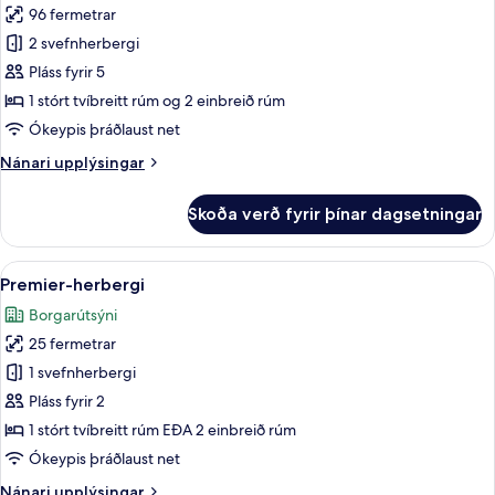
96 fermetrar
fyrir
Signature-
2 svefnherbergi
svíta
Pláss fyrir 5
-
1 stórt tvíbreitt rúm og 2 einbreið rúm
2
Ókeypis þráðlaust net
svefnherbergi
Nánari
Nánari upplýsingar
-
upplýsingar
svalir
fyrir
Skoða verð fyrir þínar dagsetningar
Signature-
svíta
-
Skoða
Premier-herbergi | Rúmföt af bestu 
6
2
Premier-herbergi
allar
svefnherbergi
Borgarútsýni
-
myndir
svalir
25 fermetrar
fyrir
Premier-
1 svefnherbergi
herbergi
Pláss fyrir 2
1 stórt tvíbreitt rúm EÐA 2 einbreið rúm
Ókeypis þráðlaust net
Nánari
Nánari upplýsingar