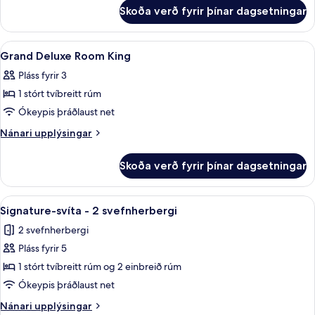
fyrir
Skoða verð fyrir þínar dagsetningar
Forsetasvíta
(Maximilian)
Skoða
Rúmföt af bestu gerð, dúnsængur, rú
6
Grand Deluxe Room King
allar
Pláss fyrir 3
myndir
1 stórt tvíbreitt rúm
fyrir
Grand
Ókeypis þráðlaust net
Deluxe
Nánari
Nánari upplýsingar
Room
upplýsingar
fyrir
King
Skoða verð fyrir þínar dagsetningar
Grand
Deluxe
Room
Skoða
Signature-svíta - 2 svefnherbergi | 
8
King
Signature-svíta - 2 svefnherbergi
allar
2 svefnherbergi
myndir
Pláss fyrir 5
fyrir
Signature-
1 stórt tvíbreitt rúm og 2 einbreið rúm
svíta
Ókeypis þráðlaust net
-
Nánari
Nánari upplýsingar