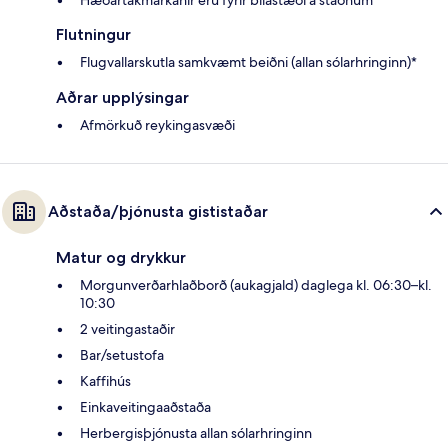
Flutningur
Flugvallarskutla samkvæmt beiðni (allan sólarhringinn)*
Aðrar upplýsingar
Afmörkuð reykingasvæði
Aðstaða/þjónusta gististaðar
Matur og drykkur
Morgunverðarhlaðborð (aukagjald) daglega kl. 06:30–kl.
10:30
2 veitingastaðir
Bar/setustofa
Kaffihús
Einkaveitingaaðstaða
Herbergisþjónusta allan sólarhringinn