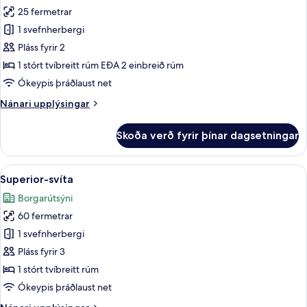
allar
25 fermetrar
myndir
1 svefnherbergi
fyrir
Superior-
Pláss fyrir 2
herbergi
1 stórt tvíbreitt rúm EÐA 2 einbreið rúm
Ókeypis þráðlaust net
Nánari
Nánari upplýsingar
upplýsingar
fyrir
Skoða verð fyrir þínar dagsetningar
Superior-
herbergi
Skoða
Superior-svíta | Stofa | Flatskjársjónv
6
Superior-svíta
allar
Borgarútsýni
myndir
60 fermetrar
fyrir
Superior-
1 svefnherbergi
svíta
Pláss fyrir 3
1 stórt tvíbreitt rúm
Ókeypis þráðlaust net
Nánari