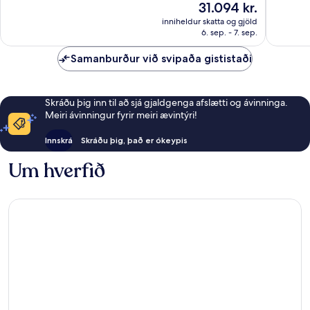
Verðið
31.094 kr.
World
1.010
Frábært
er
Miðbær
umsagnir
680
inniheldur skatta og gjöld
31.094 kr.
Munche
6. sep. - 7. sep.
umsagni
Samanburður við svipaða gististaði
Skráðu þig inn til að sjá gjaldgenga afslætti og ávinninga.
Meiri ávinningur fyrir meiri ævintýri!
Innskrá
Skráðu þig, það er ókeypis
Um hverfið