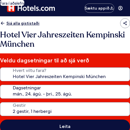
Fara í aðalefni
Sæktu appið
Sjá alla gististaði
Hotel Vier Jahreszeiten Kempinski
München
Veldu dagsetningar til að sjá verð
Hvert viltu fara?
Dagsetningar
Gestir
Leita