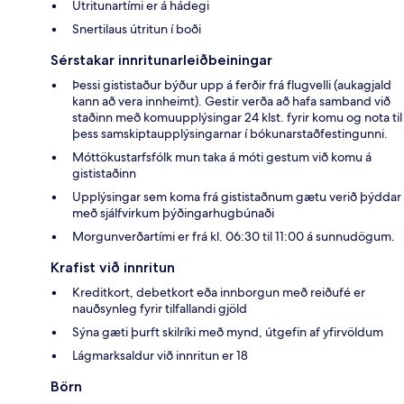
Útritunartími er á hádegi
Snertilaus útritun í boði
Sérstakar innritunarleiðbeiningar
Þessi gististaður býður upp á ferðir frá flugvelli (aukagjald
kann að vera innheimt). Gestir verða að hafa samband við
staðinn með komuupplýsingar 24 klst. fyrir komu og nota til
þess samskiptaupplýsingarnar í bókunarstaðfestingunni.
Móttökustarfsfólk mun taka á móti gestum við komu á
gististaðinn
Upplýsingar sem koma frá gististaðnum gætu verið þýddar
með sjálfvirkum þýðingarhugbúnaði
Morgunverðartími er frá kl. 06:30 til 11:00 á sunnudögum.
Krafist við innritun
Kreditkort, debetkort eða innborgun með reiðufé er
nauðsynleg fyrir tilfallandi gjöld
Sýna gæti þurft skilríki með mynd, útgefin af yfirvöldum
Lágmarksaldur við innritun er 18
Börn