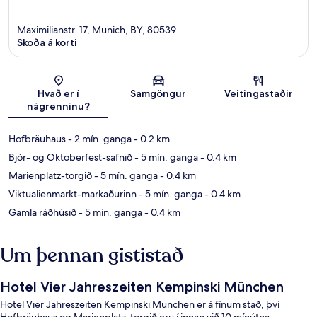
Maximilianstr. 17, Munich, BY, 80539
Skoða á korti
Kort
Hvað er í
Samgöngur
Veitingastaðir
nágrenninu?
Hofbräuhaus
- 2 mín. ganga
- 0.2 km
Bjór- og Oktoberfest-safnið
- 5 mín. ganga
- 0.4 km
Marienplatz-torgið
- 5 mín. ganga
- 0.4 km
Viktualienmarkt-markaðurinn
- 5 mín. ganga
- 0.4 km
Gamla ráðhúsið
- 5 mín. ganga
- 0.4 km
Um þennan gististað
Hotel Vier Jahreszeiten Kempinski München
Hotel Vier Jahreszeiten Kempinski München er á fínum stað, því
Hofbräuhaus og Marienplatz-torgið eru í innan við 10 mínútna