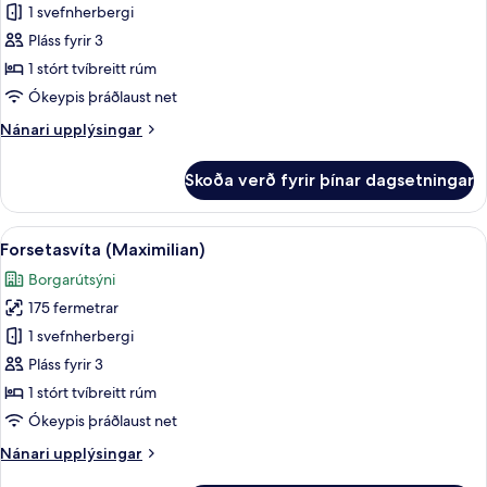
1 svefnherbergi
fyrir
Forsetasvíta
Pláss fyrir 3
(Theresien)
1 stórt tvíbreitt rúm
Ókeypis þráðlaust net
Nánari
Nánari upplýsingar
upplýsingar
fyrir
Skoða verð fyrir þínar dagsetningar
Forsetasvíta
(Theresien)
Skoða
Forsetasvíta (Maximilian) | Stofa | Fla
11
Forsetasvíta (Maximilian)
allar
Borgarútsýni
myndir
175 fermetrar
fyrir
Forsetasvíta
1 svefnherbergi
(Maximilian)
Pláss fyrir 3
1 stórt tvíbreitt rúm
Ókeypis þráðlaust net
Nánari
Nánari upplýsingar
upplýsingar