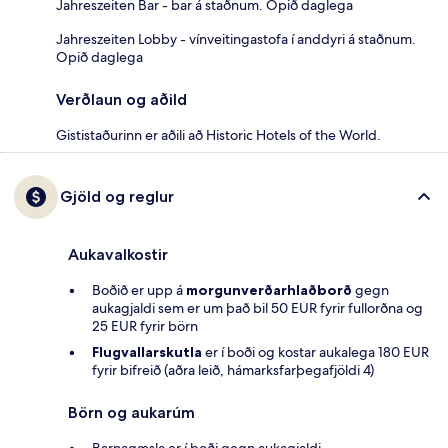
Jahreszeiten Bar - bar á staðnum. Opið daglega
Jahreszeiten Lobby - vínveitingastofa í anddyri á staðnum.
Opið daglega
Verðlaun og aðild
Gististaðurinn er aðili að Historic Hotels of the World.
Gjöld og reglur
Aukavalkostir
Boðið er upp á
morgunverðarhlaðborð
gegn
aukagjaldi sem er um það bil 50 EUR fyrir fullorðna og
25 EUR fyrir börn
Flugvallarskutla
er í boði og kostar aukalega 180 EUR
fyrir bifreið (aðra leið, hámarksfarþegafjöldi 4)
Börn og aukarúm
Barnagæsla er í boði gegn aukagjaldi