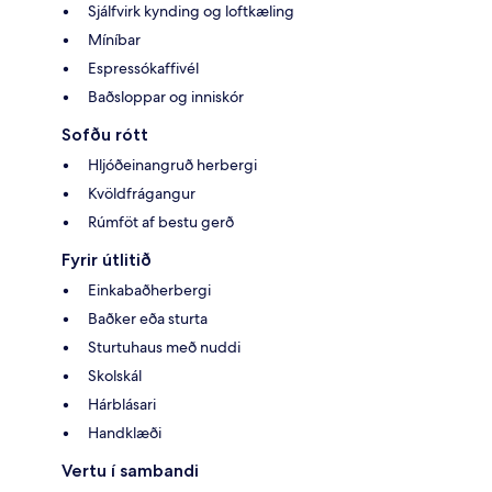
Sjálfvirk kynding og loftkæling
Míníbar
Espressókaffivél
Baðsloppar og inniskór
Sofðu rótt
Hljóðeinangruð herbergi
Kvöldfrágangur
Rúmföt af bestu gerð
Fyrir útlitið
Einkabaðherbergi
Baðker eða sturta
Sturtuhaus með nuddi
Skolskál
Hárblásari
Handklæði
Vertu í sambandi