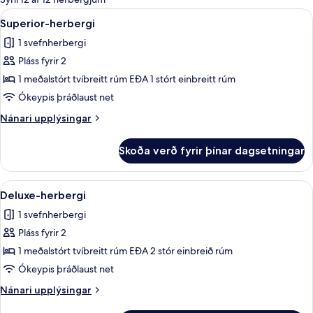
fyrir
Skoða
Superior-herbergi | Rúmföt af bestu ge
4
Superior-herbergi
herbergi
allar
1 svefnherbergi
myndir
Pláss fyrir 2
fyrir
Superior-
1 meðalstórt tvíbreitt rúm EÐA 1 stórt einbreitt rúm
herbergi
Ókeypis þráðlaust net
Nánari
Nánari upplýsingar
upplýsingar
fyrir
Skoða verð fyrir þínar dagsetningar
Superior-
herbergi
Skoða
Deluxe-herbergi | Rúmföt af bestu gerð
4
Deluxe-herbergi
allar
1 svefnherbergi
myndir
Pláss fyrir 2
fyrir
Deluxe-
1 meðalstórt tvíbreitt rúm EÐA 2 stór einbreið rúm
herbergi
Ókeypis þráðlaust net
Nánari
Nánari upplýsingar
upplýsingar