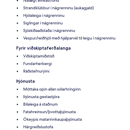
Nálægt einkaströnd
Strandklúbbur í nágrenninu (aukagjald)
Hjólaleiga í nágrenninu
Siglingar í nágrenninu
Sjóskíðaaðstaða í nágrenninu
Vespur/reiðhjól með hjálparvél til leigu í nágrenninu
Fyrir viðskiptaferðalanga
Viðskiptamiðstöð
Fundarherbergi
Ráðstefnurými
Þjónusta
Móttaka opin allan sólarhringinn
Þjónusta gestastjóra
Bílaleiga á staðnum
Fatahreinsun/þvottaþjónusta
Ókeypis matarinnkaupaþjónusta
Hárgreiðslustofa