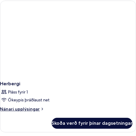
Herbergi
Pláss fyrir 1
Ókeypis þráðlaust net
Nánari
Nánari upplýsingar
upplýsingar
fyrir
Skoða verð fyrir þínar dagsetningar
Herbergi