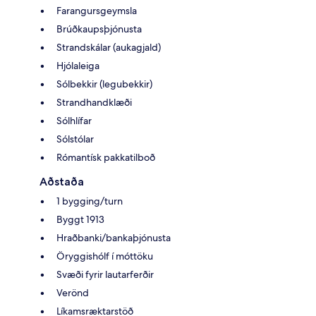
Farangursgeymsla
Brúðkaupsþjónusta
Strandskálar (aukagjald)
Hjólaleiga
Sólbekkir (legubekkir)
Strandhandklæði
Sólhlífar
Sólstólar
Rómantísk pakkatilboð
Aðstaða
1 bygging/turn
Byggt 1913
Hraðbanki/bankaþjónusta
Öryggishólf í móttöku
Svæði fyrir lautarferðir
Verönd
Líkamsræktarstöð