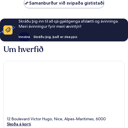
Samanburður við svipaða gististaði
Skráðu þig inn til að sjá gjaldgenga afslætti og ávinninga.
Meiri ávinningur fyrir meiri ævintýri!
Innskrá
Skráðu þig, það er ókeypis
Um hverfið
12 Boulevard Victor Hugo, Nice, Alpes-Maritimes, 6000
Skoða á korti