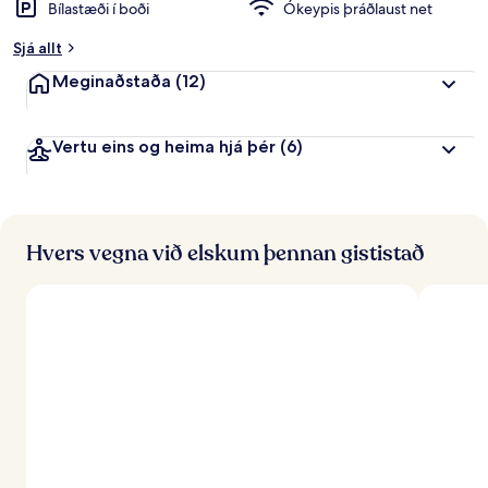
Bílastæði í boði
Ókeypis þráðlaust net
Sjá allt
Meginaðstaða
(12)
Vertu eins og heima hjá þér
(6)
Hvers vegna við elskum þennan gististað