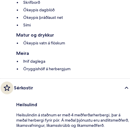
Skrifborð
Ókeypis dagblöð
Ókeypis þráðlaust net
Sími
Matur og drykkur
Ókeypis vatn á flöskum
Meira
Þrif daglega
Öryggishólf á herbergjum
Sérkostir
Heilsulind
Heilsulindin á staðnum er með 4 meðferðarherbergi, þar á
meðal herbergi fyrir pör. Á meðal þjónustu eru andlitsmeðferð,
líkamsvafningur, líkamsskrúbb og líkamsmeðferð.