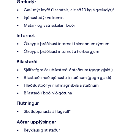
Gæludýr
Gæludýr leyfð (1 samtals, allt að 10 kg á gæludýr)*
Þjónustudýr velkomin
Matar- og vatnsskálar í boði
Internet
Ókeypis þráðlaust internet í almennum rýmum
Ókeypis þráðlaust internet á herbergjum
Bílastæði
Sjálfsafgreiðslubílastæði á staðnum (gegn gjaldi)
Bílastæði með þjónustu á staðnum (gegn gjaldi)
Hleðslustöð fyrir rafmagnsbíla á staðnum
Bílastæði í boði við götuna
Flutningur
Skutluþjónusta á flugvöll*
Aðrar upplýsingar
Reyklaus gististaður