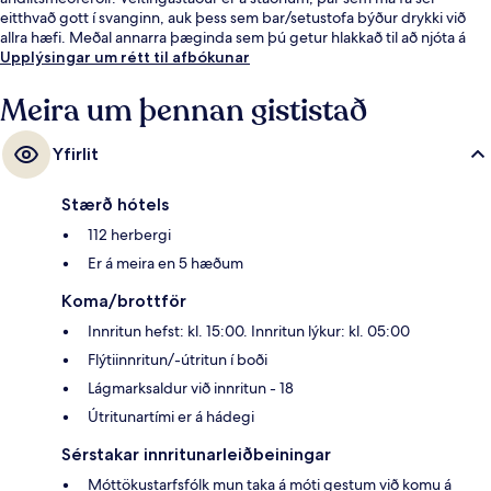
eitthvað gott í svanginn, auk þess sem bar/setustofa býður drykki við
allra hæfi. Meðal annarra þæginda sem þú getur hlakkað til að njóta á
þessu hóteli fyrir vandláta eru líkamsræktarstöð, líkamsræktaraðstaða og
Upplýsingar um rétt til afbókunar
heitur pottur. Gististaðurinn er stutt frá almenningssamgöngum: Jean
Medecin Tramway lestarstöðin er í 4 mínútna göngufjarlægð og
Meira um þennan gististað
Massena Tramway lestarstöðin í 5 mínútna.
Yfirlit
Stærð hótels
112 herbergi
Er á meira en 5 hæðum
Koma/brottför
Innritun hefst: kl. 15:00. Innritun lýkur: kl. 05:00
Flýtiinnritun/-útritun í boði
Lágmarksaldur við innritun - 18
Útritunartími er á hádegi
Sérstakar innritunarleiðbeiningar
Móttökustarfsfólk mun taka á móti gestum við komu á