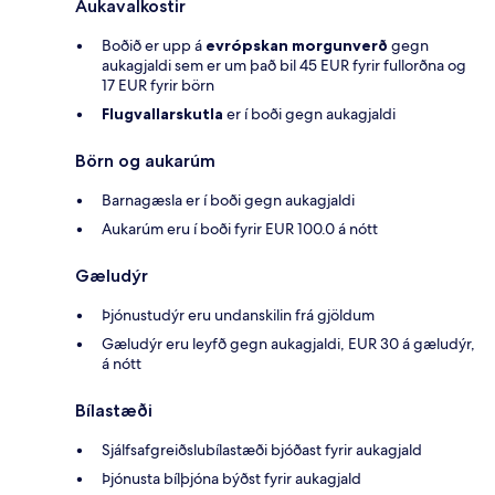
Aukavalkostir
Boðið er upp á
evrópskan morgunverð
gegn
aukagjaldi sem er um það bil 45 EUR fyrir fullorðna og
17 EUR fyrir börn
Flugvallarskutla
er í boði gegn aukagjaldi
Börn og aukarúm
Barnagæsla er í boði gegn aukagjaldi
Aukarúm eru í boði fyrir EUR 100.0 á nótt
Gæludýr
Þjónustudýr eru undanskilin frá gjöldum
Gæludýr eru leyfð gegn aukagjaldi, EUR 30 á gæludýr,
á nótt
Bílastæði
Sjálfsafgreiðslubílastæði bjóðast fyrir aukagjald
Þjónusta bílþjóna býðst fyrir aukagjald