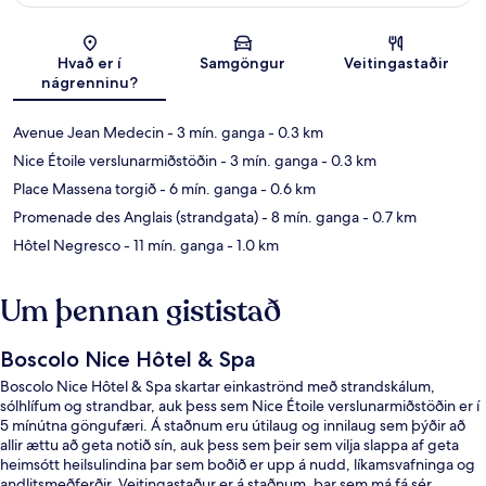
Kort
Hvað er í
Samgöngur
Veitingastaðir
nágrenninu?
Avenue Jean Medecin
- 3 mín. ganga
- 0.3 km
Nice Étoile verslunarmiðstöðin
- 3 mín. ganga
- 0.3 km
Place Massena torgið
- 6 mín. ganga
- 0.6 km
Promenade des Anglais (strandgata)
- 8 mín. ganga
- 0.7 km
Hôtel Negresco
- 11 mín. ganga
- 1.0 km
Um þennan gististað
Boscolo Nice Hôtel & Spa
Boscolo Nice Hôtel & Spa skartar einkaströnd með strandskálum,
sólhlífum og strandbar, auk þess sem Nice Étoile verslunarmiðstöðin er í
5 mínútna göngufæri. Á staðnum eru útilaug og innilaug sem þýðir að
allir ættu að geta notið sín, auk þess sem þeir sem vilja slappa af geta
heimsótt heilsulindina þar sem boðið er upp á nudd, líkamsvafninga og
andlitsmeðferðir. Veitingastaður er á staðnum, þar sem má fá sér