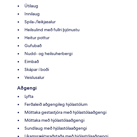
Útilaug
Innilaug
Spila-/leikjasalur
Heilsulind með fullri þjónustu
Heitur pottur
Gufubað
Nudd- og heilsuherbergi
Eimbað
Skápar í boði
Veislusalur
Aðgengi
Lyfta
Ferðaleið aðgengileg hjólastólum
Móttaka gestastjóra með hjólastólaaðgengi
Móttaka með hjólastólaaðgengi
Sundlaug með hjólastólaaðgengi
Líkamsræktaraðstaða með hjólastólaaðgengi