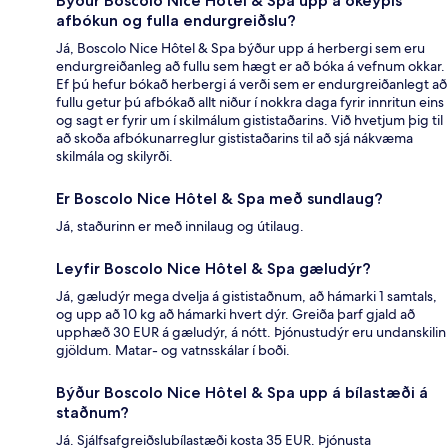
Býður Boscolo Nice Hôtel & Spa upp á ókeypis
afbókun og fulla endurgreiðslu?
Já, Boscolo Nice Hôtel & Spa býður upp á herbergi sem eru
endurgreiðanleg að fullu sem hægt er að bóka á vefnum okkar.
Ef þú hefur bókað herbergi á verði sem er endurgreiðanlegt að
fullu getur þú afbókað allt niður í nokkra daga fyrir innritun eins
og sagt er fyrir um í skilmálum gististaðarins. Við hvetjum þig til
að skoða afbókunarreglur gististaðarins til að sjá nákvæma
skilmála og skilyrði.
Er Boscolo Nice Hôtel & Spa með sundlaug?
Já, staðurinn er með innilaug og útilaug.
Leyfir Boscolo Nice Hôtel & Spa gæludýr?
Já, gæludýr mega dvelja á gististaðnum, að hámarki 1 samtals,
og upp að 10 kg að hámarki hvert dýr. Greiða þarf gjald að
upphæð 30 EUR á gæludýr, á nótt. Þjónustudýr eru undanskilin
gjöldum. Matar- og vatnsskálar í boði.
Býður Boscolo Nice Hôtel & Spa upp á bílastæði á
staðnum?
Já. Sjálfsafgreiðslubílastæði kosta 35 EUR. Þjónusta