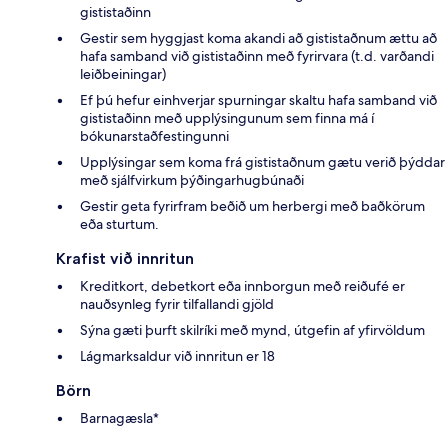
gististaðinn
Gestir sem hyggjast koma akandi að gististaðnum ættu að
hafa samband við gististaðinn með fyrirvara (t.d. varðandi
leiðbeiningar)
Ef þú hefur einhverjar spurningar skaltu hafa samband við
gististaðinn með upplýsingunum sem finna má í
bókunarstaðfestingunni
Upplýsingar sem koma frá gististaðnum gætu verið þýddar
með sjálfvirkum þýðingarhugbúnaði
Gestir geta fyrirfram beðið um herbergi með baðkörum
eða sturtum.
Krafist við innritun
Kreditkort, debetkort eða innborgun með reiðufé er
nauðsynleg fyrir tilfallandi gjöld
Sýna gæti þurft skilríki með mynd, útgefin af yfirvöldum
Lágmarksaldur við innritun er 18
Börn
Barnagæsla*