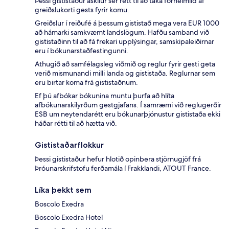
Þessi gististaður áskilur sér rétt til að taka forheimild af
greiðslukorti gests fyrir komu.
Greiðslur í reiðufé á þessum gististað mega vera EUR 1000
að hámarki samkvæmt landslögum. Hafðu samband við
gististaðinn til að fá frekari upplýsingar, samskipaleiðirnar
eru í bókunarstaðfestingunni.
Athugið að samfélagsleg viðmið og reglur fyrir gesti geta
verið mismunandi milli landa og gististaða. Reglurnar sem
eru birtar koma frá gististaðnum.
Ef þú afbókar bókunina muntu þurfa að hlíta
afbókunarskilyrðum gestgjafans. Í samræmi við reglugerðir
ESB um neytendarétt eru bókunarþjónustur gististaða ekki
háðar rétti til að hætta við.
Gististaðarflokkur
Þessi gististaður hefur hlotið opinbera stjörnugjöf frá
Þróunarskrifstofu ferðamála í Frakklandi, ATOUT France.
Líka þekkt sem
Boscolo Exedra
Boscolo Exedra Hotel