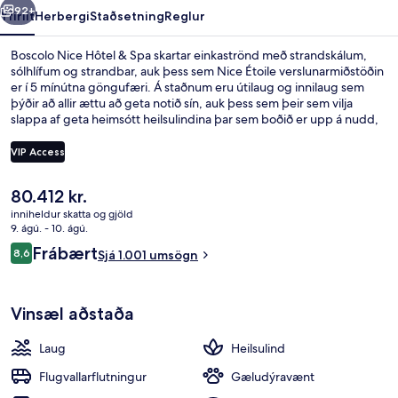
92+
Yfirlit
Herbergi
Staðsetning
Reglur
Boscolo Nice Hôtel & Spa skartar einkaströnd með strandskálum,
sólhlífum og strandbar, auk þess sem Nice Étoile verslunarmiðstöðin
er í 5 mínútna göngufæri. Á staðnum eru útilaug og innilaug sem
þýðir að allir ættu að geta notið sín, auk þess sem þeir sem vilja
slappa af geta heimsótt heilsulindina þar sem boðið er upp á nudd,
líkamsvafninga og andlitsmeðferðir. Veitingastaður er á staðnum,
þar sem má fá sér eitthvað gott í svanginn, auk þess sem
VIP Access
bar/setustofa býður drykki við allra hæfi. Meðal annarra þæginda
sem þú getur hlakkað til að njóta á þessu hóteli fyrir vandláta eru
Núverandi
80.412 kr.
líkamsræktarstöð, líkamsræktaraðstaða og heitur pottur.
Fyrir utan
verð
Gististaðurinn er stutt frá almenningssamgöngum: Jean Medecin
inniheldur skatta og gjöld
er
9. ágú. - 10. ágú.
Tramway lestarstöðin er í 4 mínútna göngufjarlægð og Massena
80.412 kr.
Tramway lestarstöðin í 5 mínútna.
Umsagnir
Frábært
8,6
Sjá 1.001 umsögn
8,6 af 10
Vinsæl aðstaða
Laug
Heilsulind
Flugvallarflutningur
Gæludýravænt