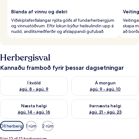
Blanda af vinnu og dekri
Veiting
Viðskiptaferðalangar njóta góðs af fundarherbergjum
Veitinga
og vinnustöðvum. Eftir lokun býður heilsulindin upp á
skapa m
nudd, andlitsmeðferðir og afslappandi gufubað.
að borða
Herbergisval
Kannaðu framboð fyrir þessar dagsetningar
Athuga framboð í kvöld ágú. 8 - ágú. 9
Athuga framboð á morgun ágú.
Í kvöld
Á morgun
ágú. 8 - ágú. 9
ágú. 9 - ágú. 10
Athuga framboð næstu helgi ágú. 14 - ágú. 16
Athuga framboð þarnæstu helg
Næsta helgi
Þarnæsta helgi
ágú. 14 - ágú. 16
ágú. 21 - ágú. 23
Síur
Öll herbergi
1 rúm
2 rúm
í
boði
Sýni 12 af 12 herbergjum