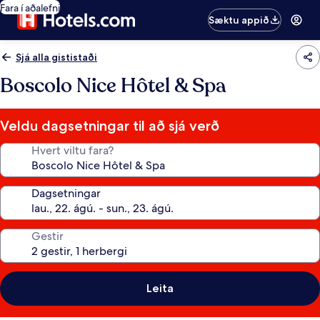
Fara í aðalefni
Sæktu appið
Sjá alla gististaði
Boscolo Nice Hôtel & Spa
Veldu dagsetningar til að sjá verð
Hvert viltu fara?
Dagsetningar
Gestir
Leita