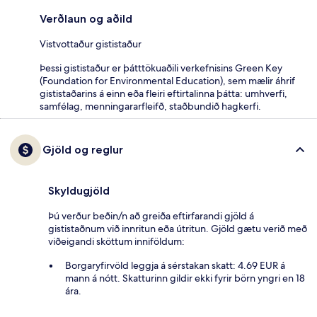
Verðlaun og aðild
Vistvottaður gististaður
Þessi gististaður er þátttökuaðili verkefnisins Green Key
(Foundation for Environmental Education), sem mælir áhrif
gististaðarins á einn eða fleiri eftirtalinna þátta: umhverfi,
samfélag, menningararfleifð, staðbundið hagkerfi.
Gjöld og reglur
Skyldugjöld
Þú verður beðin/n að greiða eftirfarandi gjöld á
gististaðnum við innritun eða útritun. Gjöld gætu verið með
viðeigandi sköttum inniföldum:
Borgaryfirvöld leggja á sérstakan skatt: 4.69 EUR á
mann á nótt. Skatturinn gildir ekki fyrir börn yngri en 18
ára.