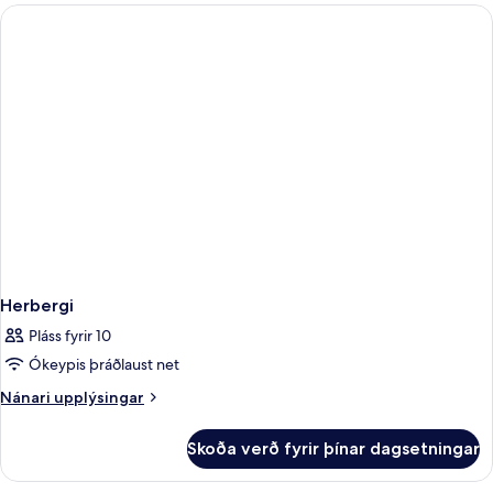
-
verönd
Herbergi
Pláss fyrir 10
Ókeypis þráðlaust net
Nánari
Nánari upplýsingar
upplýsingar
fyrir
Skoða verð fyrir þínar dagsetningar
Herbergi