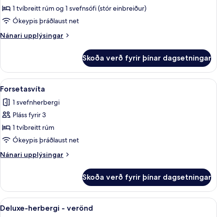
Tvíbýli
1 tvíbreitt rúm og 1 svefnsófi (stór einbreiður)
Ókeypis þráðlaust net
Nánari
Nánari upplýsingar
upplýsingar
fyrir
Skoða verð fyrir þínar dagsetningar
Tvíbýli
Skoða
Forsetasvíta | Rúmföt af bestu gerð, mí
7
Forsetasvíta
allar
1 svefnherbergi
myndir
Pláss fyrir 3
fyrir
Forsetasvíta
1 tvíbreitt rúm
Ókeypis þráðlaust net
Nánari
Nánari upplýsingar
upplýsingar
fyrir
Skoða verð fyrir þínar dagsetningar
Forsetasvíta
Skoða
Deluxe-herbergi - verönd | Rúmföt af b
5
Deluxe-herbergi - verönd
allar