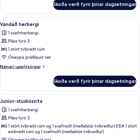
fyrir
Skoða verð fyrir þínar dagsetningar
Deluxe-
herbergi
Skoða
Vandað herbergi | Rúmföt af bestu gerð
6
Vandað herbergi
allar
1 svefnherbergi
myndir
Pláss fyrir 3
fyrir
Vandað
1 stórt tvíbreitt rúm
herbergi
Ókeypis þráðlaust net
Nánari
Nánari upplýsingar
upplýsingar
fyrir
Skoða verð fyrir þínar dagsetningar
Vandað
herbergi
Skoða
Junior-stúdíósvíta | Rúmföt af bestu ge
4
Junior-stúdíósvíta
allar
1 svefnherbergi
myndir
Pláss fyrir 3
fyrir
Junior-
1 stórt tvíbreitt rúm og 1 svefnsófi (meðalstór tvíbreiður) EÐA 1 stórt
einbreitt rúm og 1 svefnsófi (meðalstór tvíbreiður)
stúdíósvíta
Ókeypis þráðlaust net