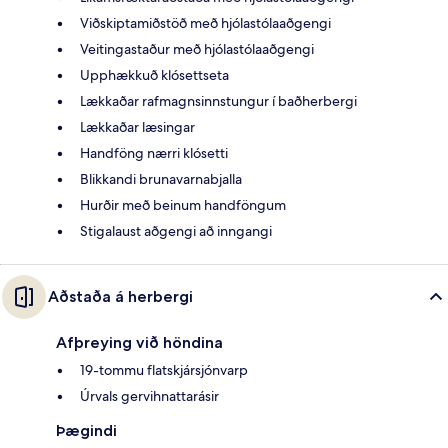
Viðskiptamiðstöð með hjólastólaaðgengi
Veitingastaður með hjólastólaaðgengi
Upphækkuð klósettseta
Lækkaðar rafmagnsinnstungur í baðherbergi
Lækkaðar læsingar
Handföng nærri klósetti
Blikkandi brunavarnabjalla
Hurðir með beinum handföngum
Stigalaust aðgengi að inngangi
Aðstaða á herbergi
Afþreying við höndina
19-tommu flatskjársjónvarp
Úrvals gervihnattarásir
Þægindi