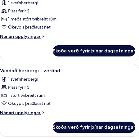
1 svefnherbergi
myndir
Pláss fyrir 2
fyrir
Deluxe-
1 meðalstórt tvíbreitt rúm
herbergi
Ókeypis þráðlaust net
-
Nánari
Nánari upplýsingar
verönd
upplýsingar
fyrir
Skoða verð fyrir þínar dagsetningar
Deluxe-
herbergi
-
Skoða
Vandað herbergi - verönd | Rúmföt af b
7
verönd
Vandað herbergi - verönd
allar
1 svefnherbergi
myndir
Pláss fyrir 3
fyrir
Vandað
1 stórt tvíbreitt rúm
herbergi
Ókeypis þráðlaust net
-
Nánari
Nánari upplýsingar
verönd
upplýsingar
fyrir
Skoða verð fyrir þínar dagsetningar
Vandað
herbergi