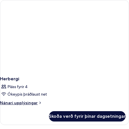
Herbergi
Pláss fyrir 4
Ókeypis þráðlaust net
Nánari
Nánari upplýsingar
upplýsingar
fyrir
Skoða verð fyrir þínar dagsetningar
Herbergi