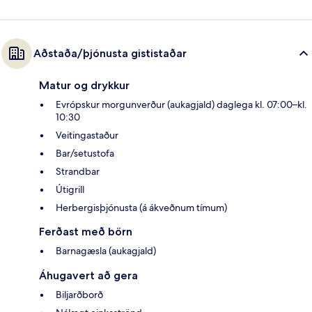
Aðstaða/þjónusta gististaðar
Matur og drykkur
Evrópskur morgunverður (aukagjald) daglega kl. 07:00–kl.
10:30
Veitingastaður
Bar/setustofa
Strandbar
Útigrill
Herbergisþjónusta (á ákveðnum tímum)
Ferðast með börn
Barnagæsla (aukagjald)
Áhugavert að gera
Biljarðborð