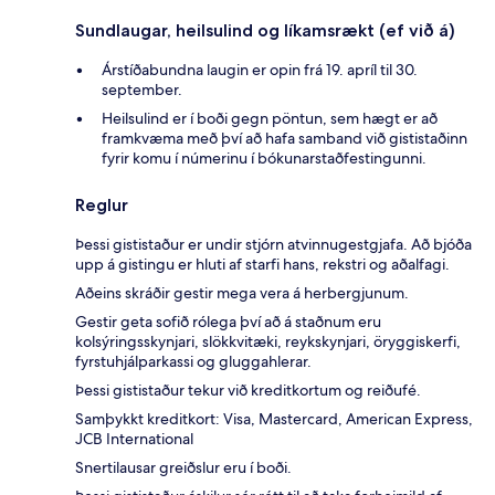
Sundlaugar, heilsulind og líkamsrækt (ef við á)
Árstíðabundna laugin er opin frá 19. apríl til 30.
september.
Heilsulind er í boði gegn pöntun, sem hægt er að
framkvæma með því að hafa samband við gististaðinn
fyrir komu í númerinu í bókunarstaðfestingunni.
Reglur
Þessi gististaður er undir stjórn atvinnugestgjafa. Að bjóða
upp á gistingu er hluti af starfi hans, rekstri og aðalfagi.
Aðeins skráðir gestir mega vera á herbergjunum.
Gestir geta sofið rólega því að á staðnum eru
kolsýringsskynjari, slökkvitæki, reykskynjari, öryggiskerfi,
fyrstuhjálparkassi og gluggahlerar.
Þessi gististaður tekur við kreditkortum og reiðufé.
Samþykkt kreditkort: Visa, Mastercard, American Express,
JCB International
Snertilausar greiðslur eru í boði.