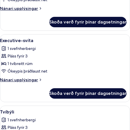
Nánari
Nánari upplýsingar
upplýsingar
fyrir
Skoða verð fyrir þínar dagsetningar
Junior-
stúdíósvíta
Skoða
Executive-svíta | Rúmföt af bestu gerð,
4
Executive-svíta
allar
1 svefnherbergi
myndir
Pláss fyrir 3
fyrir
Executive-
1 tvíbreitt rúm
svíta
Ókeypis þráðlaust net
Nánari
Nánari upplýsingar
upplýsingar
fyrir
Skoða verð fyrir þínar dagsetningar
Executive-
svíta
Skoða
Tvíbýli | Rúmföt af bestu gerð, míníbar
6
Tvíbýli
allar
1 svefnherbergi
myndir
Pláss fyrir 3
fyrir