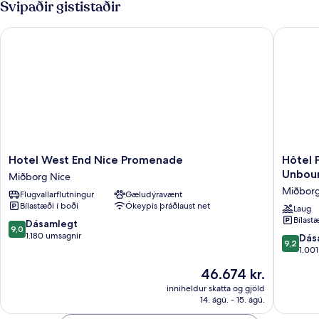
Svipaðir gististaðir
Hotel West End Nice Promenade
Hôtel Pa
Hotel
Hôtel
Hotel West End Nice Promenade
Hôtel 
West
Palais
Unboun
Miðborg Nice
End
de
Miðborg
Flugvallarflutningur
Gæludýravænt
Nice
la
Bílastæði í boði
Ókeypis þráðlaust net
Promenade
Méditer
Laug
Bílastæ
Miðborg
In
9.0
Dásamlegt
9,0
Nice
The
af
1.180 umsagnir
9.2
Dás
9,2
Unboun
10,
af
1.00
Collecti
Dásamlegt,
10,
Verðið
46.674 kr.
By
1.180
Dásamle
er
Hyatt
umsagnir
1.001
inniheldur skatta og gjöld
46.674 kr.
Miðbor
14. ágú. - 15. ágú.
umsögn
Nice