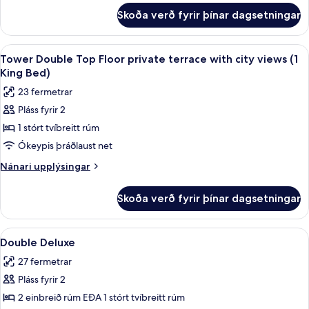
fyrir
Skoða verð fyrir þínar dagsetningar
Junior
Suite
Solecio
Skoða
Rúmföt úr egypskri bómull, rúmföt af
10
Tower Double Top Floor private terrace with city views (1
allar
King Bed)
myndir
23 fermetrar
fyrir
Pláss fyrir 2
Tower
1 stórt tvíbreitt rúm
Double
Top
Ókeypis þráðlaust net
Floor
Nánari
Nánari upplýsingar
private
upplýsingar
fyrir
terrace
Skoða verð fyrir þínar dagsetningar
Tower
with
Double
city
Top
Skoða
Rúmföt úr egypskri bómull, rúmföt af
5
views
Floor
Double Deluxe
allar
private
(1
27 fermetrar
terrace
myndir
King
with
Pláss fyrir 2
fyrir
Bed)
city
Double
2 einbreið rúm EÐA 1 stórt tvíbreitt rúm
views