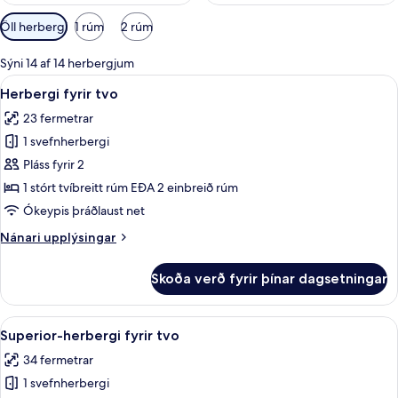
Síur
Öll herbergi
1 rúm
2 rúm
í
boði
Sýni 14 af 14 herbergjum
fyrir
Skoða
Rúmföt úr egypskri bómull, rúmföt af
6
Herbergi fyrir tvo
herbergi
allar
23 fermetrar
myndir
1 svefnherbergi
fyrir
Herbergi
Pláss fyrir 2
fyrir
1 stórt tvíbreitt rúm EÐA 2 einbreið rúm
tvo
Ókeypis þráðlaust net
Nánari
Nánari upplýsingar
upplýsingar
fyrir
Skoða verð fyrir þínar dagsetningar
Herbergi
fyrir
tvo
Skoða
Rúmföt úr egypskri bómull, rúmföt af
9
Superior-herbergi fyrir tvo
allar
34 fermetrar
myndir
1 svefnherbergi
fyrir