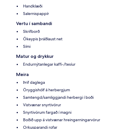
Handklæði
Salernispappír
Vertu í sambandi
Skrifborð
Ókeypis þráðlaust net
Sími
Matur og drykkur
Endurnýtanlegar kaffi-/tesíur
Meira
Þrif daglega
Öryggishólf á herbergjum
Samtengd/samliggjandi herbergi í boði
Vistvænar snyrtivörur
Snyrtivörum fargað í magni
Boðið upp á vistvænar hreingerningarvörur
Orkusparandi rofar