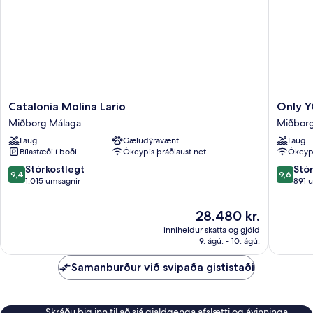
Catalonia
Only
Catalonia Molina Lario
Only Y
Molina
YOU
Miðborg Málaga
Miðborg
Lario
Hotel
Laug
Gæludýravænt
Laug
Miðborg
Malaga
Bílastæði í boði
Ókeypis þráðlaust net
Ókeypi
Málaga
Miðbor
Málaga
9.4
9.6
Stórkostlegt
Stó
9,4
9,6
af
af
1.015 umsagnir
891 
10,
10,
Stórkostlegt,
Stórkost
Verðið
28.480 kr.
1.015
891
er
inniheldur skatta og gjöld
umsagnir
umsögn
28.480 kr.
9. ágú. - 10. ágú.
Samanburður við svipaða gististaði
Skráðu þig inn til að sjá gjaldgenga afslætti og ávinninga.