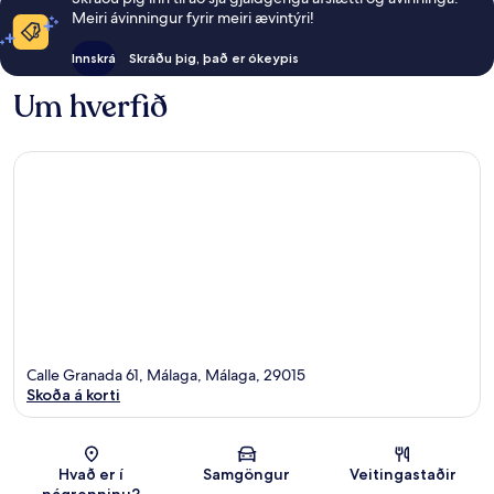
Meiri ávinningur fyrir meiri ævintýri!
Innskrá
Skráðu þig, það er ókeypis
Um hverfið
Calle Granada 61, Málaga, Málaga, 29015
Skoða á korti
Kort
Hvað er í
Samgöngur
Veitingastaðir
nágrenninu?