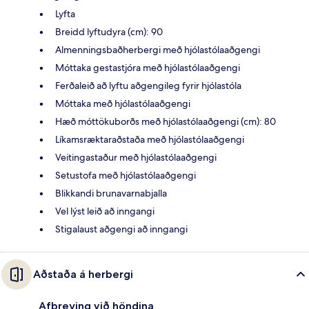
Lyfta
Breidd lyftudyra (cm): 90
Almenningsbaðherbergi með hjólastólaaðgengi
Móttaka gestastjóra með hjólastólaaðgengi
Ferðaleið að lyftu aðgengileg fyrir hjólastóla
Móttaka með hjólastólaaðgengi
Hæð móttökuborðs með hjólastólaaðgengi (cm): 80
Líkamsræktaraðstaða með hjólastólaaðgengi
Veitingastaður með hjólastólaaðgengi
Setustofa með hjólastólaaðgengi
Blikkandi brunavarnabjalla
Vel lýst leið að inngangi
Stigalaust aðgengi að inngangi
Aðstaða á herbergi
Afþreying við höndina