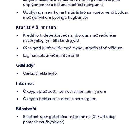
upplýsingarnar á bókunarstaðfestingingunni.
Upplýsingar sem koma frá gististaðnum gætu verið þýddar
með sjálfvirkum þýðingarhugbúnaði
Krafist við innritun
Kreditkort, debetkort eða innborgun með reiðufé er
nauðsynleg fyrir tilfallandi gjöld
Sýna gæti þurft skilríki með mynd, útgefin af yfirvöldum
Lágmarksaldur við innritun er 18
Gæludýr
Gæludýr ekki leyfð
Internet
Ókeypis þráðlaust internet í almennum rýmum
Ókeypis þráðlaust internet á herbergjum
Bílastæði
Bílastæði utan gististaðar í nágrenninu (31 EUR á dag;
pantanir nauðsynlegar)