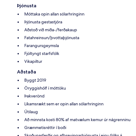
Þjónusta
Móttaka opin allan sólarhringinn
Þjónusta gestastjóra
Aðstoð við miða-/ferðakaup
Fatahreinsun/þvottaþjónusta
Farangursgeymsla
Fjöltyngt starfsfólk
Vikapiltur
Aðstaða
Byggt 2019
Öryggishólf í móttöku
Þakverönd
Líkamsrækt sem er opin allan sólarhringinn
Útilaug
Að minnsta kosti 80% af matvælum kemur úr nágrenninu
Grænmetisréttir í boði
Skoðunarferðir og afþreyingarþjónusta í eigu fólks á