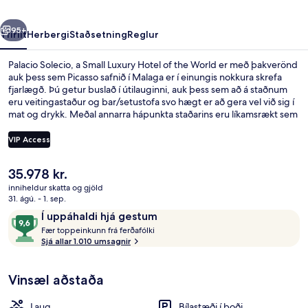
Hotel
rra
Næsta
of
95+
Yfirlit
Herbergi
Staðsetning
Reglur
the
Palacio Solecio, a Small Luxury Hotel of the World er með þakverönd
World
auk þess sem Picasso safnið í Malaga er í einungis nokkura skrefa
fjarlægð. Þú getur buslað í útilauginni, auk þess sem að á staðnum
eru veitingastaður og bar/setustofa svo hægt er að gera vel við sig í
mat og drykk. Meðal annarra hápunkta staðarins eru líkamsrækt sem
er opin allan sólarhringinn, líkamsræktaraðstaða og
skyndibitastaður/sælkeraverslun. Hjálpsamt starfsfólk og ástand
VIP Access
gististaðarins almennt eru meðal helstu kosta gististaðarins að mati
ferðamanna sem hafa heimsótt hann. Það er ekki langt að fara til að
Núverandi
35.978 kr.
komast í almenningssamgöngur: La Marina lestarstöðin er í 8
Veitingastaður
verð
mínútna göngufjarlægð og La Malagueta lestarstöðin í 9 mínútna.
inniheldur skatta og gjöld
er
31. ágú. - 1. sep.
35.978 kr.
Umsagnir
9,6
Í uppáhaldi hjá gestum
F
af
Fær toppeinkunn frá ferðafólki
æ
Sjá allar 1.010 umsagnir
10,
r
Í
uppáhaldi
Vinsæl aðstaða
t
hjá
o
gestum
p
Laug
Bílastæði í boði