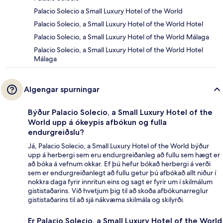
Palacio Solecio a Small Luxury Hotel of the World
Palacio Solecio, a Small Luxury Hotel of the World Hotel
Palacio Solecio, a Small Luxury Hotel of the World Málaga
Palacio Solecio, a Small Luxury Hotel of the World Hotel
Málaga
Algengar spurningar
Býður Palacio Solecio, a Small Luxury Hotel of the
World upp á ókeypis afbókun og fulla
endurgreiðslu?
Já, Palacio Solecio, a Small Luxury Hotel of the World býður
upp á herbergi sem eru endurgreiðanleg að fullu sem hægt er
að bóka á vefnum okkar. Ef þú hefur bókað herbergi á verði
sem er endurgreiðanlegt að fullu getur þú afbókað allt niður í
nokkra daga fyrir innritun eins og sagt er fyrir um í skilmálum
gististaðarins. Við hvetjum þig til að skoða afbókunarreglur
gististaðarins til að sjá nákvæma skilmála og skilyrði.
Er Palacio Solecio, a Small Luxury Hotel of the World