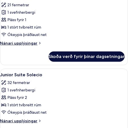
allar
21 fermetrar
myndir
1 svefnherbergi
fyrir
herbergi
Pláss fyrir 1
(Solecio)
1 stórt tvíbreitt rúm
Ókeypis þráðlaust net
Nánari
Nánari upplýsingar
upplýsingar
fyrir
Skoða verð fyrir þínar dagsetningar
herbergi
(Solecio)
Skoða
Junior Suite Solecio | Rúmföt úr egyp
4
Junior Suite Solecio
allar
32 fermetrar
myndir
1 svefnherbergi
fyrir
Junior
Pláss fyrir 2
Suite
1 stórt tvíbreitt rúm
Solecio
Ókeypis þráðlaust net
Nánari
Nánari upplýsingar
upplýsingar