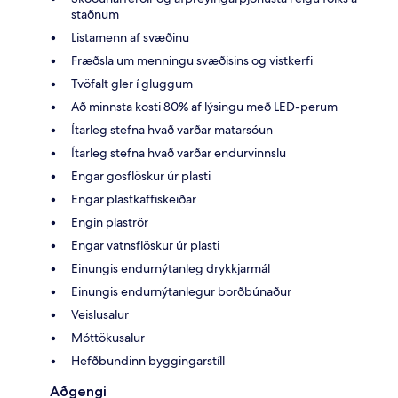
staðnum
Listamenn af svæðinu
Fræðsla um menningu svæðisins og vistkerfi
Tvöfalt gler í gluggum
Að minnsta kosti 80% af lýsingu með LED-perum
Ítarleg stefna hvað varðar matarsóun
Ítarleg stefna hvað varðar endurvinnslu
Engar gosflöskur úr plasti
Engar plastkaffiskeiðar
Engin plaströr
Engar vatnsflöskur úr plasti
Einungis endurnýtanleg drykkjarmál
Einungis endurnýtanlegur borðbúnaður
Veislusalur
Móttökusalur
Hefðbundinn byggingarstíll
Aðgengi