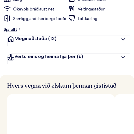
p
e
Ókeypis þráðlaust net
Veitingastaður
i
Samliggjandi herbergi í boði
Loftkæling
n
k
Sjá allt
u
n
Meginaðstaða
(12)
n
f
Vertu eins og heima hjá þér
(6)
r
á
f
e
r
Hvers vegna við elskum þennan gististað
ð
a
f
ó
l
k
i