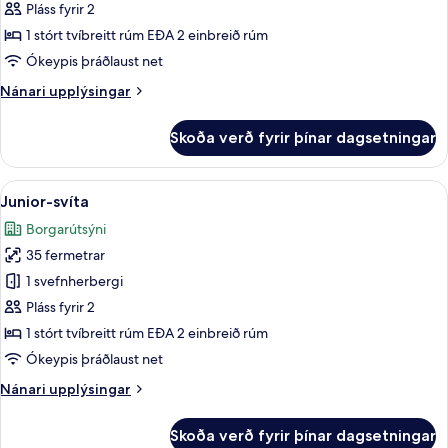
Superior-
Pláss fyrir 2
herbergi
1 stórt tvíbreitt rúm EÐA 2 einbreið rúm
fyrir
Ókeypis þráðlaust net
tvo
Nánari
Nánari upplýsingar
upplýsingar
fyrir
Skoða verð fyrir þínar dagsetningar
Superior-
herbergi
fyrir
Skoða
Rúmföt úr egypskri bómull, rúmföt af
6
tvo
Junior-svíta
allar
Borgarútsýni
myndir
35 fermetrar
fyrir
Junior-
1 svefnherbergi
svíta
Pláss fyrir 2
1 stórt tvíbreitt rúm EÐA 2 einbreið rúm
Ókeypis þráðlaust net
Nánari
Nánari upplýsingar
upplýsingar
fyrir
Skoða verð fyrir þínar dagsetningar
Junior-