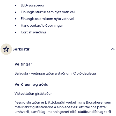
LED-ljósaperur
Einungis sturtur sem nýta vatn vel
Einungis salerni sem nýta vatn vel
Handbækur/leiðbeiningar
Kort af svæðinu
Sérkostir
Veitingar
Balausta - veitingastaður á staðnum. Opið daglega
Verðlaun og aðild
Vistvottaður gististaður
Þessi gististaður er þátttökuaðili verkefnisins Biosphere, sem
mælir áhrif gististaðarins á einn eða fleiri eftirtalinna þátta:
umhverfi, samfélag, menningararfleifð, staðbundið hagkerfi.