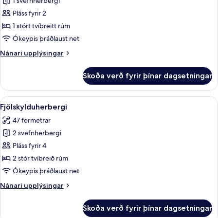
1 svefnherbergi
herbergi
með
Pláss fyrir 2
tvíbreiðu
1 stórt tvíbreitt rúm
rúmi
Ókeypis þráðlaust net
-
Nánari
Nánari upplýsingar
1
upplýsingar
stórt
fyrir
Skoða verð fyrir þínar dagsetningar
Deluxe-
tvíbreitt
herbergi
rúm
með
Skoða
Rúmföt úr egypskri bómull, rúmföt af
-
5
tvíbreiðu
Fjölskylduherbergi
allar
borgarsýn
rúmi
47 fermetrar
-
myndir
-
1
2 svefnherbergi
fyrir
turnherbergi
stórt
Fjölskylduherbergi
Pláss fyrir 4
tvíbreitt
rúm
2 stór tvíbreið rúm
-
Ókeypis þráðlaust net
borgarsýn
-
Nánari
Nánari upplýsingar
turnherbergi
upplýsingar
fyrir
Skoða verð fyrir þínar dagsetningar
Fjölskylduherbergi