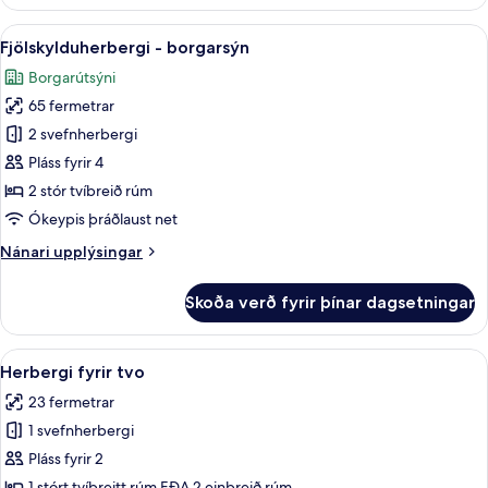
Skoða
Rúmföt úr egypskri bómull, rúmföt af
4
Fjölskylduherbergi - borgarsýn
allar
Borgarútsýni
myndir
65 fermetrar
fyrir
Fjölskylduherbergi
2 svefnherbergi
-
Pláss fyrir 4
borgarsýn
2 stór tvíbreið rúm
Ókeypis þráðlaust net
Nánari
Nánari upplýsingar
upplýsingar
fyrir
Skoða verð fyrir þínar dagsetningar
Fjölskylduherbergi
-
borgarsýn
Skoða
Herbergi fyrir tvo | Rúmföt úr egypsk
6
Herbergi fyrir tvo
allar
23 fermetrar
myndir
1 svefnherbergi
fyrir
Herbergi
Pláss fyrir 2
fyrir
1 stórt tvíbreitt rúm EÐA 2 einbreið rúm