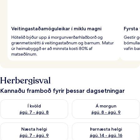
Veitingastaðamöguleikar í miklu magni
Fyrsta
Hótelið býður upp á morgunverðarhlaðborð og
Gestir g
grænmetisrétti á veitingastaðnum og barnum. Matur
bómulla
úr heimabyggð er að minnsta kosti 80% af
vafin ba
matseðlinum.
Herbergisval
Kannaðu framboð fyrir þessar dagsetningar
Athuga framboð í kvöld ágú. 7 - ágú. 8
Athuga framboð á morgun ágú.
Í kvöld
Á morgun
ágú. 7 - ágú. 8
ágú. 8 - ágú. 9
Athuga framboð næstu helgi ágú. 7 - ágú. 9
Athuga framboð þarnæstu helgi
Næsta helgi
Þarnæsta helgi
ágú. 7 - ágú. 9
ágú. 14 - ágú. 16