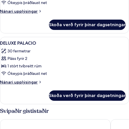
Deluxe
(1
Ókeypis þráðlaust net
King
Nánari
Nánari upplýsingar
Bed)
upplýsingar
fyrir
Skoða verð fyrir þínar dagsetningar
Double
Deluxe
Skoða
Rúmföt úr egypskri bómull, rúmföt af
2
DELUXE PALACIO
allar
30 fermetrar
myndir
Pláss fyrir 2
fyrir
DELUXE
1 stórt tvíbreitt rúm
PALACIO
Ókeypis þráðlaust net
Nánari
Nánari upplýsingar
upplýsingar
fyrir
Skoða verð fyrir þínar dagsetningar
DELUXE
PALACIO
Svipaðir gististaðir
Catalonia Molina Lario
Only YO