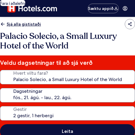
Fara í aðalefni
Sæktu appið
Sjá alla gististaði
Palacio Solecio, a Small Luxury
Hotel of the World
Veldu dagsetningar til að sjá verð
Hvert viltu fara?
Dagsetningar
Gestir
Leita