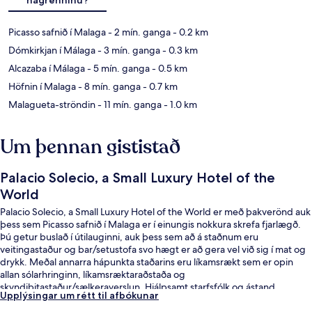
Picasso safnið í Malaga
- 2 mín. ganga
- 0.2 km
Dómkirkjan í Málaga
- 3 mín. ganga
- 0.3 km
Alcazaba í Málaga
- 5 mín. ganga
- 0.5 km
Höfnin í Malaga
- 8 mín. ganga
- 0.7 km
Malagueta-ströndin
- 11 mín. ganga
- 1.0 km
Um þennan gististað
Palacio Solecio, a Small Luxury Hotel of the
World
Palacio Solecio, a Small Luxury Hotel of the World er með þakverönd auk
þess sem Picasso safnið í Malaga er í einungis nokkura skrefa fjarlægð.
Þú getur buslað í útilauginni, auk þess sem að á staðnum eru
veitingastaður og bar/setustofa svo hægt er að gera vel við sig í mat og
drykk. Meðal annarra hápunkta staðarins eru líkamsrækt sem er opin
allan sólarhringinn, líkamsræktaraðstaða og
skyndibitastaður/sælkeraverslun. Hjálpsamt starfsfólk og ástand
Upplýsingar um rétt til afbókunar
gististaðarins almennt eru meðal helstu kosta gististaðarins að mati
ferðamanna sem hafa heimsótt hann. Það er ekki langt að fara til að