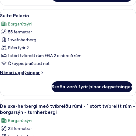
svíta
Skoða
Suite Palacio | Rúmföt úr egypskri bó
6
Suite Palacio
allar
Borgarútsýni
myndir
55 fermetrar
fyrir
Suite
1 svefnherbergi
Palacio
Pláss fyrir 2
1 stórt tvíbreitt rúm EÐA 2 einbreið rúm
Ókeypis þráðlaust net
Nánari
Nánari upplýsingar
upplýsingar
fyrir
Skoða verð fyrir þínar dagsetningar
Suite
Palacio
Skoða
Deluxe-herbergi með tvíbreiðu rúmi - 
10
Deluxe-herbergi með tvíbreiðu rúmi - 1 stórt tvíbreitt rúm -
allar
borgarsýn - turnherbergi
myndir
Borgarútsýni
fyrir
23 fermetrar
Deluxe-