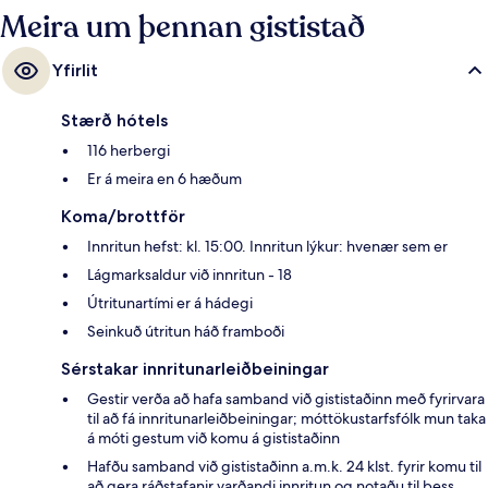
Meira um þennan gististað
komast í almenningssamgöngur: La Marina lestarstöðin er í 8 mínútna
göngufjarlægð og La Malagueta lestarstöðin í 9 mínútna.
Yfirlit
Stærð hótels
116 herbergi
Er á meira en 6 hæðum
Koma/brottför
Innritun hefst: kl. 15:00. Innritun lýkur: hvenær sem er
Lágmarksaldur við innritun - 18
Útritunartími er á hádegi
Seinkuð útritun háð framboði
Sérstakar innritunarleiðbeiningar
Gestir verða að hafa samband við gististaðinn með fyrirvara
til að fá innritunarleiðbeiningar; móttökustarfsfólk mun taka
á móti gestum við komu á gististaðinn
Hafðu samband við gististaðinn a.m.k. 24 klst. fyrir komu til
að gera ráðstafanir varðandi innritun og notaðu til þess