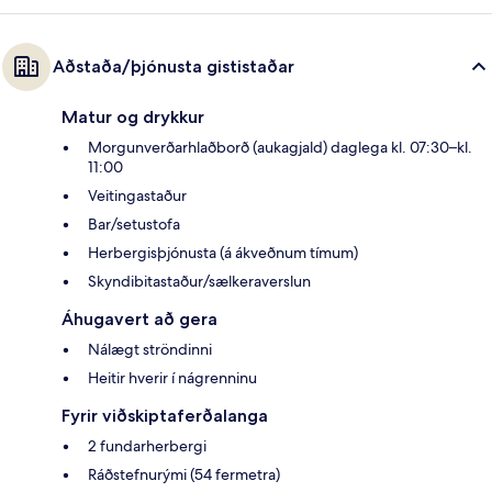
Aðstaða/þjónusta gististaðar
Matur og drykkur
Morgunverðarhlaðborð (aukagjald) daglega kl. 07:30–kl.
11:00
Veitingastaður
Bar/setustofa
Herbergisþjónusta (á ákveðnum tímum)
Skyndibitastaður/sælkeraverslun
Áhugavert að gera
Nálægt ströndinni
Heitir hverir í nágrenninu
Fyrir viðskiptaferðalanga
2 fundarherbergi
Ráðstefnurými (54 fermetra)