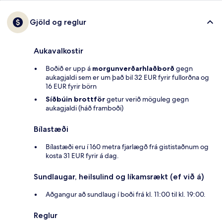
Gjöld og reglur
Aukavalkostir
Boðið er upp á
morgunverðarhlaðborð
gegn
aukagjaldi sem er um það bil 32 EUR fyrir fullorðna og
16 EUR fyrir börn
Síðbúin brottför
getur verið möguleg gegn
aukagjaldi (háð framboði)
Bílastæði
Bílastæði eru í 160 metra fjarlægð frá gististaðnum og
kosta 31 EUR fyrir á dag.
Sundlaugar, heilsulind og líkamsrækt (ef við á)
Aðgangur að sundlaug í boði frá kl. 11:00 til kl. 19:00.
Reglur