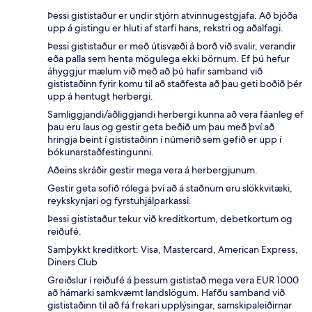
Þessi gististaður er undir stjórn atvinnugestgjafa. Að bjóða
upp á gistingu er hluti af starfi hans, rekstri og aðalfagi.
Þessi gististaður er með útisvæði á borð við svalir, verandir
eða palla sem henta mögulega ekki börnum. Ef þú hefur
áhyggjur mælum við með að þú hafir samband við
gististaðinn fyrir komu til að staðfesta að þau geti boðið þér
upp á hentugt herbergi.
Samliggjandi/aðliggjandi herbergi kunna að vera fáanleg ef
þau eru laus og gestir geta beðið um þau með því að
hringja beint í gististaðinn í númerið sem gefið er upp í
bókunarstaðfestingunni.
Aðeins skráðir gestir mega vera á herbergjunum.
Gestir geta sofið rólega því að á staðnum eru slökkvitæki,
reykskynjari og fyrstuhjálparkassi.
Þessi gististaður tekur við kreditkortum, debetkortum og
reiðufé.
Samþykkt kreditkort: Visa, Mastercard, American Express,
Diners Club
Greiðslur í reiðufé á þessum gististað mega vera EUR 1000
að hámarki samkvæmt landslögum. Hafðu samband við
gististaðinn til að fá frekari upplýsingar, samskipaleiðirnar