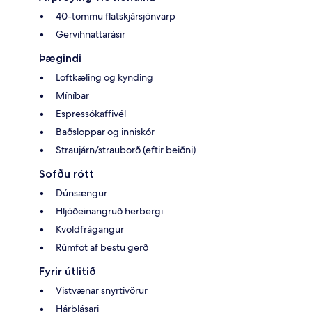
40-tommu flatskjársjónvarp
Gervihnattarásir
Þægindi
Loftkæling og kynding
Míníbar
Espressókaffivél
Baðsloppar og inniskór
Straujárn/strauborð (eftir beiðni)
Sofðu rótt
Dúnsængur
Hljóðeinangruð herbergi
Kvöldfrágangur
Rúmföt af bestu gerð
Fyrir útlitið
Vistvænar snyrtivörur
Hárblásari