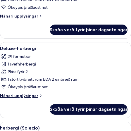
tvo
Ókeypis þráðlaust net
Nánari
Nánari upplýsingar
upplýsingar
fyrir
Skoða verð fyrir þínar dagsetningar
Herbergi
fyrir
tvo
Skoða
Deluxe-herbergi | Rúmföt úr egypskri
6
Deluxe-herbergi
allar
29 fermetrar
myndir
1 svefnherbergi
fyrir
Deluxe-
Pláss fyrir 2
herbergi
1 stórt tvíbreitt rúm EÐA 2 einbreið rúm
Ókeypis þráðlaust net
Nánari
Nánari upplýsingar
upplýsingar
fyrir
Skoða verð fyrir þínar dagsetningar
Deluxe-
herbergi
Skoða
herbergi (Solecio) | Rúmföt úr egypsk
4
herbergi (Solecio)