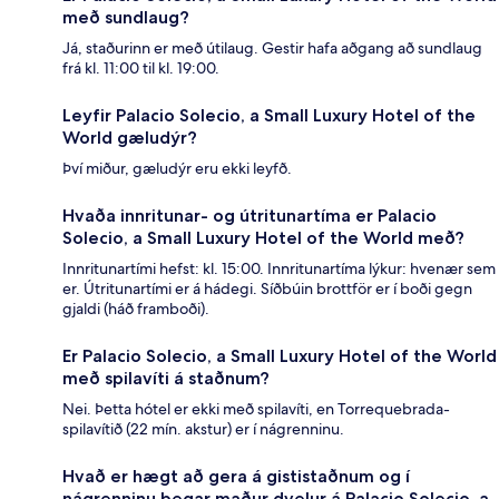
með sundlaug?
Já, staðurinn er með útilaug. Gestir hafa aðgang að sundlaug
frá kl. 11:00 til kl. 19:00.
Leyfir Palacio Solecio, a Small Luxury Hotel of the
World gæludýr?
Því miður, gæludýr eru ekki leyfð.
Hvaða innritunar- og útritunartíma er Palacio
Solecio, a Small Luxury Hotel of the World með?
Innritunartími hefst: kl. 15:00. Innritunartíma lýkur: hvenær sem
er. Útritunartími er á hádegi. Síðbúin brottför er í boði gegn
gjaldi (háð framboði).
Er Palacio Solecio, a Small Luxury Hotel of the World
með spilavíti á staðnum?
Nei. Þetta hótel er ekki með spilavíti, en Torrequebrada-
spilavítið (22 mín. akstur) er í nágrenninu.
Hvað er hægt að gera á gististaðnum og í
nágrenninu þegar maður dvelur á Palacio Solecio, a