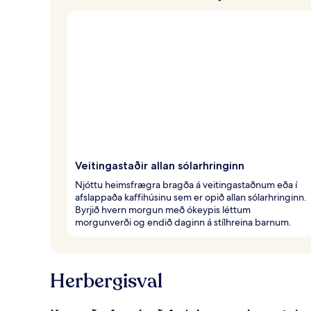
Veitingastaðir allan sólarhringinn
Njóttu heimsfrægra bragða á veitingastaðnum eða í
afslappaða kaffihúsinu sem er opið allan sólarhringinn.
Byrjið hvern morgun með ókeypis léttum
morgunverði og endið daginn á stílhreina barnum.
Herbergisval