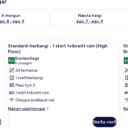
gar
ð á morgun ágú. 8 - ágú. 9
Athuga framboð næstu helgi ágú. 7 - 
Á morgun
Næsta helgi
gú. 8 - ágú. 9
ágú. 7 - ágú. 9
 „pillowtop“-dýnum, öryggishólf í herbergi
Skoða
Borgarsýn
S
18
Standard-herbergi - 1 stórt tvíbreitt rúm (High
St
allar
al
Floor)
Br
myndir
m
Stórkostlegt
9,6
9,
fyrir
fy
9,6 af 10
(8
8 umsagnir
Standard-
S
umsagnir)
24 fermetrar
herbergi
h
1 svefnherbergi
-
-
Pláss fyrir 2
1
1
1 stórt tvíbreitt rúm
stórt
s
Ókeypis þráðlaust net
tvíbreitt
tv
rúm
r
Nánari
Ná
Nánari upplýsingar
Ná
upplýsingar
up
(High
(
fyrir
fy
Floor)
B
ð
Skoða verð
Standard-
St