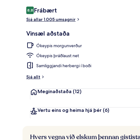
Umsagnir
Frábært
8,8
8,8 af 10
Sjá allar 1.005 umsagnir
Borgarsýn
Vinsæl aðstaða
Ókeypis morgunverður
Ókeypis þráðlaust net
Samliggjandi herbergi í boði
Sjá allt
Meginaðstaða
(12)
Vertu eins og heima hjá þér
(6)
Hvers vegna við elskum þennan gistist