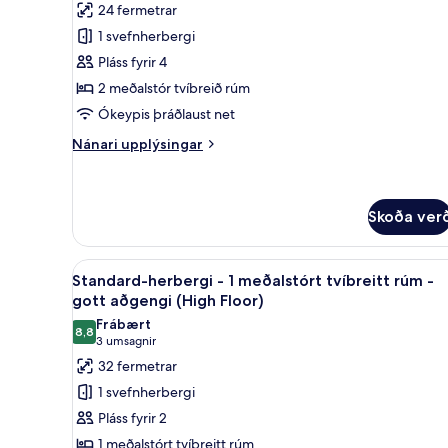
Standard-
umsagnir)
24 fermetrar
Floor)
herbergi
1 svefnherbergi
-
Pláss fyrir 4
2
2 meðalstór tvíbreið rúm
meðalstór
Ókeypis þráðlaust net
tvíbreið
rúm
Nánari
Nánari upplýsingar
upplýsingar
(Free
fyrir
Breakfast)
Standard-
herbergi
Skoða ver
-
2
Skoða
Rúmföt af bestu gerð, rúm með
meðalstór
10
Standard-herbergi - 1 meðalstórt tvíbreitt rúm -
tvíbreið
allar
gott aðgengi (High Floor)
rúm
myndir
(Free
Frábært
8,8
fyrir
8,8 af 10
Breakfast)
(3
3 umsagnir
Standard-
umsagnir)
32 fermetrar
herbergi
1 svefnherbergi
-
Pláss fyrir 2
1
1 meðalstórt tvíbreitt rúm