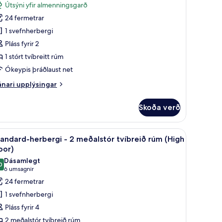
tandard-
umsagnir)
Útsýni yfir almenningsgarð
tt
erbergi
gengi
24 fermetrar
ree
1 svefnherbergi
eakfast)
Pláss fyrir 2
tórt
1 stórt tvíbreitt rúm
íbreitt
Ókeypis þráðlaust net
úm
nari
nari upplýsingar
tsýni
plýsingar
rir
ir
Skoða verð
andard-
arð
rbergi
Botanic,
wtop“-dýnum, öryggishólf í herbergi
koða
Rúmföt af bestu gerð, rúm með „pillowtop“-d
10
ree
andard-herbergi - 2 meðalstór tvíbreið rúm (High
lar
órt
oor)
rkfast)
íbreitt
yndir
Dásamlegt
úm
0
rir
9,0 af 10
(6
6 umsagnir
tandard-
umsagnir)
24 fermetrar
sýni
erbergi
ir
1 svefnherbergi
rð
Pláss fyrir 4
otanic,
ee
2 meðalstór tvíbreið rúm