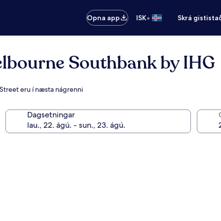
•
Opna app
ISK
Skrá gistista
elbourne Southbank by IHG
 Street eru í næsta nágrenni
Dagsetningar