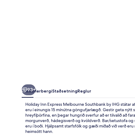
Southbank
by
IHG
93+
Yfirlit
Herbergi
Staðsetning
Reglur
Holiday Inn Express Melbourne Southbank by IHG státar af 
eru í einungis 15 mínútna göngufjarlægð. Gestir geta nýtt sér
hreyfiþörfina, en þegar hungrið sverfur að er tilvalið að f
morgunverð, hádegisverð og kvöldverð. Bar/setustofa og 
eru í boði. Hjálpsamt starfsfólk og gæði miðað við verð eru
heimsótt hann.