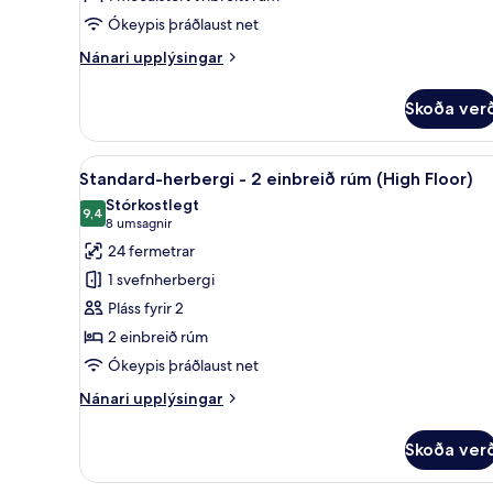
meðalstórt
Ókeypis þráðlaust net
tvíbreitt
rúm
Nánari
Nánari upplýsingar
upplýsingar
-
fyrir
gott
Skoða ver
Standard-
aðgengi
herbergi
(High
-
Skoða
Rúmföt af bestu gerð, rúm með
7
1
Standard-herbergi - 2 einbreið rúm (High Floor)
Floor)
allar
meðalstórt
Stórkostlegt
tvíbreitt
myndir
9,4
9,4 af 10
(8
8 umsagnir
rúm
fyrir
umsagnir)
24 fermetrar
-
Standard-
gott
1 svefnherbergi
herbergi
aðgengi
Pláss fyrir 2
(High
-
Floor)
2 einbreið rúm
2
Ókeypis þráðlaust net
einbreið
rúm
Nánari
Nánari upplýsingar
(High
upplýsingar
fyrir
Floor)
Skoða ver
Standard-
herbergi