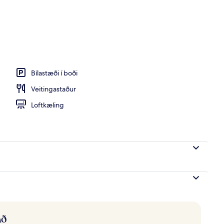
Bílastæði í boði
Veitingastaður
Loftkæling
að