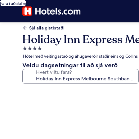
Fara í aðalefni
Sjá alla gististaði
Holiday Inn Express M
4.0
stjörnu
Hótel með veitingastað og áhugaverðir staðir eins og Collins
gististaður
Veldu dagsetningar til að sjá verð
Hvert viltu fara?
Myndasafn
fyrir
Holiday
Inn
Express
Melbourne