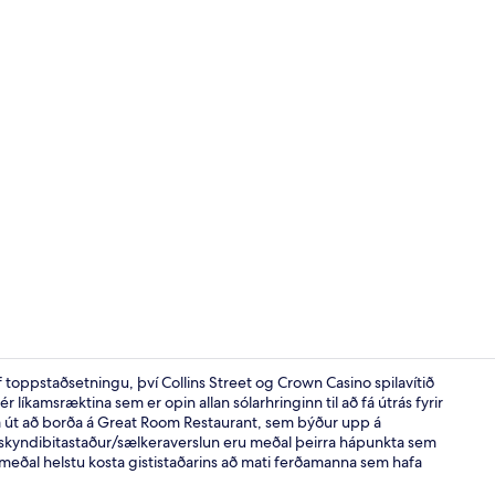
Rúmföt af be
toppstaðsetningu, því Collins Street og Crown Casino spilavítið
 líkamsræktina sem er opin allan sólarhringinn til að fá útrás fyrir
ara út að borða á Great Room Restaurant, sem býður upp á
Fundaraðst
skyndibitastaður/sælkeraverslun eru meðal þeirra hápunkta sem
 meðal helstu kosta gististaðarins að mati ferðamanna sem hafa