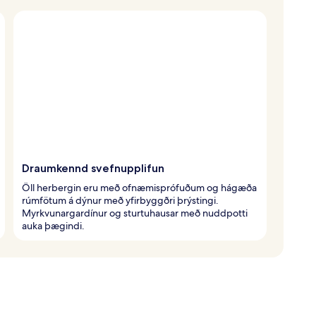
Draumkennd svefnupplifun
Öll herbergin eru með ofnæmisprófuðum og hágæða
rúmfötum á dýnur með yfirbyggðri þrýstingi.
Myrkvunargardínur og sturtuhausar með nuddpotti
auka þægindi.