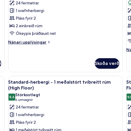
Standard-
S
umsagnir)
24 fermetrar
Breakfast)
go
herbergi
h
að
1 svefnherbergi
(F
-
-
Pláss fyrir 2
Br
2
1
2 einbreið rúm
einbreið
s
Ókeypis þráðlaust net
rúm
tv
(Free
r
Nánari
Nánari upplýsingar
upplýsingar
Breakfast)
-
Ná
Ná
fyrir
ú
up
Standard-
fy
yf
herbergi
ð
Skoða verð
St
-
g
he
2
(
-
 „pillowtop“-dýnum, öryggishólf í herbergi
Skoða
Rúmföt af bestu gerð, rúm með „pillo
S
einbreið
13
1
F
Standard-herbergi - 1 meðalstórt tvíbreitt rúm
St
rúm
allar
al
st
(High Floor)
Fl
B
(Free
myndir
tv
m
Breakfast)
Stórkostlegt
r
9,4
9,
fyrir
fy
9,4 af 10
(6
6 umsagnir
-
Standard-
S
umsagnir)
24 fermetrar
út
herbergi
h
yf
1 svefnherbergi
ga
-
-
Pláss fyrir 2
(B
1
2
Fr
1 meðalstórt tvíbreitt rúm