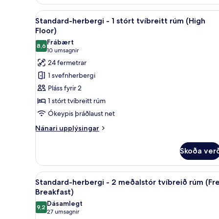
(Free
Breakfast)
Skoða
Borgarsýn
18
Standard-herbergi - 1 stórt tvíbreitt rúm (High
allar
Floor)
myndir
Frábært
8,6
fyrir
8,6 af 10
(10
10 umsagnir
Standard-
umsagnir)
24 fermetrar
herbergi
1 svefnherbergi
-
Pláss fyrir 2
1
1 stórt tvíbreitt rúm
stórt
Ókeypis þráðlaust net
tvíbreitt
rúm
Nánari
Nánari upplýsingar
upplýsingar
(High
fyrir
Floor)
Skoða ver
Standard-
herbergi
-
Skoða
Borgarsýn
8
1
Standard-herbergi - 2 meðalstór tvíbreið rúm (Fr
allar
stórt
Breakfast)
tvíbreitt
myndir
Dásamlegt
rúm
9,2
fyrir
9,2 af 10
(27
27 umsagnir
(High