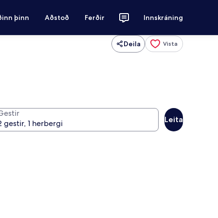
ðinn þinn
Aðstoð
Ferðir
Innskráning
Deila
Vista
Gestir
Leita