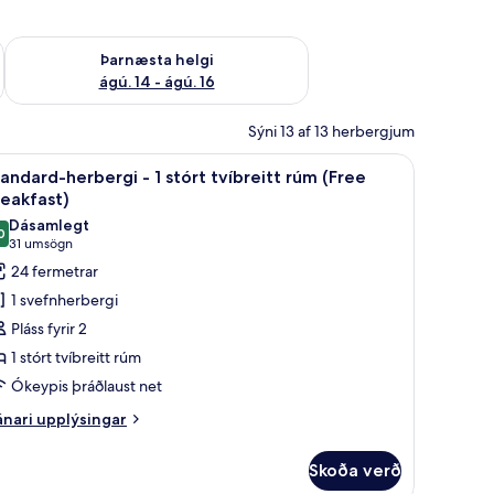
ágú. 9
Athuga framboð þarnæstu helgi ágú. 14 - ágú. 16
Þarnæsta helgi
ágú. 14 - ágú. 16
Sýni 13 af 13 herbergjum
koða
Standard-herbergi - 1 stórt tvíbreitt rúm (Fr
13
andard-herbergi - 1 stórt tvíbreitt rúm (Free
lar
eakfast)
yndir
Dásamlegt
0
rir
9,0 af 10
(31
31 umsögn
tandard-
umsögn)
24 fermetrar
erbergi
1 svefnherbergi
Pláss fyrir 2
1 stórt tvíbreitt rúm
tórt
Ókeypis þráðlaust net
íbreitt
úm
nari
nari upplýsingar
plýsingar
Free
rir
reakfast)
Skoða verð
andard-