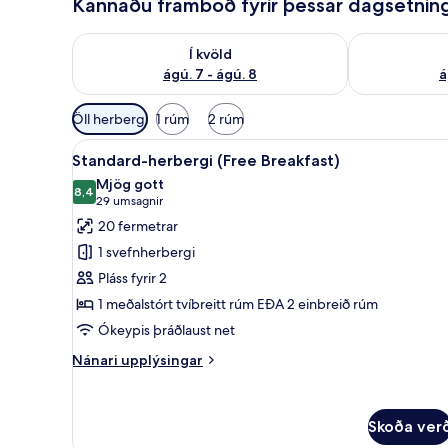
Kannaðu framboð fyrir þessar dagsetnin
Athuga framboð í kvöld ágú. 7 - ágú. 8
Athuga frambo
Í kvöld
ágú. 7 - ágú. 8
á
Síur
Öll herbergi
1 rúm
2 rúm
í
Skoða
Rúmföt af bestu gerð, rúm með
boði
9
Standard-herbergi (Free Breakfast)
allar
fyrir
Mjög gott
myndir
8,4
herbergi
8,4 af 10
(29
29 umsagnir
fyrir
umsagnir)
20 fermetrar
Standard-
1 svefnherbergi
herbergi
Pláss fyrir 2
(Free
1 meðalstórt tvíbreitt rúm EÐA 2 einbreið rúm
Breakfast)
Ókeypis þráðlaust net
Nánari
Nánari upplýsingar
upplýsingar
fyrir
Standard-
Skoða ver
herbergi