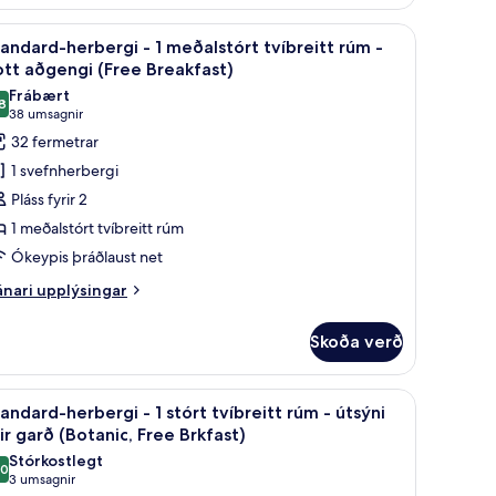
rbergi
wtop“-dýnum, öryggishólf í herbergi
koða
Standard-herbergi - 1 meðalstórt tvíbreitt rú
8
andard-herbergi - 1 meðalstórt tvíbreitt rúm -
lar
órt
tt aðgengi (Free Breakfast)
íbreitt
yndir
Frábært
úm
8
rir
8,8 af 10
(38
38 umsagnir
ree
tandard-
umsagnir)
32 fermetrar
eakfast)
erbergi
1 svefnherbergi
Pláss fyrir 2
1 meðalstórt tvíbreitt rúm
eðalstórt
Ókeypis þráðlaust net
íbreitt
úm
nari
nari upplýsingar
plýsingar
rir
ott
Skoða verð
andard-
ðgengi
rbergi
Free
wtop“-dýnum, öryggishólf í herbergi
koða
Borgarsýn
7
andard-herbergi - 1 stórt tvíbreitt rúm - útsýni
reakfast)
lar
ðalstórt
ir garð (Botanic, Free Brkfast)
íbreitt
yndir
Stórkostlegt
úm
,0
rir
10,0 af 10
(3
3 umsagnir