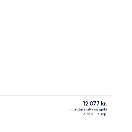
stu gerð, rúm með „pillowtop“-dýnum, öryggishólf í herbergi
Bar (á gististað)
Núverandi
12.077 kr.
verð
inniheldur skatta og gjöld
er
6. sep. - 7. sep.
aða
Fyrir utan
12.077 kr.