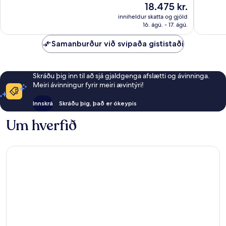
Verðið
18.475 kr.
umsagni
5.608
er
inniheldur skatta og gjöld
umsagnir
18.475 kr.
16. ágú. - 17. ágú.
Samanburður við svipaða gististaði
Skráðu þig inn til að sjá gjaldgenga afslætti og ávinninga.
Meiri ávinningur fyrir meiri ævintýri!
Innskrá
Skráðu þig, það er ókeypis
Um hverfið