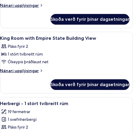
Double
Nánari
Nánari upplýsingar
Room
upplýsingar
fyrir
Skoða verð fyrir þínar dagsetningar
Two
Double
Room
Skoða
Öryggishólf í herbergi, skrifborð, vinn
2
King Room with Empire State Building View
allar
Pláss fyrir 2
myndir
1 stórt tvíbreitt rúm
fyrir
King
Ókeypis þráðlaust net
Room
Nánari
Nánari upplýsingar
with
upplýsingar
fyrir
Empire
Skoða verð fyrir þínar dagsetningar
King
State
Room
Building
with
Skoða
Öryggishólf í herbergi, skrifborð, vinn
6
View
Empire
Herbergi - 1 stórt tvíbreitt rúm
allar
State
19 fermetrar
Building
myndir
View
1 svefnherbergi
fyrir
Herbergi
Pláss fyrir 2