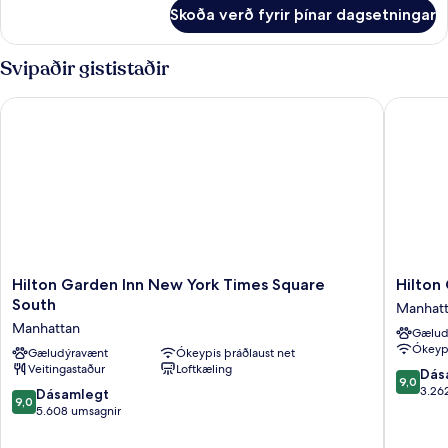
rúm
fyrir
Skoða verð fyrir þínar dagsetningar
Herbergi
-
2
Svipaðir gististaðir
meðalstór
tvíbreið
Hilton Garden Inn New York Times Square South
Hilton G
rúm
Hilton
Hilton
Hilton Garden Inn New York Times Square
Hilton
Garden
Garden
South
Manhat
Inn
Inn
Manhattan
Gælud
New
New
Ókeypi
York
Gæludýravænt
Ókeypis þráðlaust net
York/We
Veitingastaður
Loftkæling
Times
35th
9.0
Dás
9,0
Square
Street
af
3.26
9.0
Dásamlegt
9,0
South
Manhatt
10,
af
5.608 umsagnir
Manhattan
Dásamle
10,
3.262
Dásamlegt,