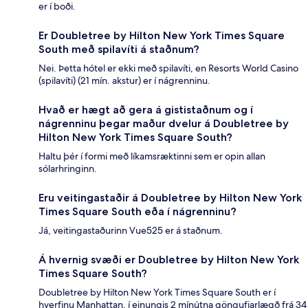
er í boði.
Er Doubletree by Hilton New York Times Square
South með spilavíti á staðnum?
Nei. Þetta hótel er ekki með spilavíti, en Resorts World Casino
(spilavíti) (21 mín. akstur) er í nágrenninu.
Hvað er hægt að gera á gististaðnum og í
nágrenninu þegar maður dvelur á Doubletree by
Hilton New York Times Square South?
Haltu þér í formi með líkamsræktinni sem er opin allan
sólarhringinn.
Eru veitingastaðir á Doubletree by Hilton New York
Times Square South eða í nágrenninu?
Já, veitingastaðurinn Vue525 er á staðnum.
Á hvernig svæði er Doubletree by Hilton New York
Times Square South?
Doubletree by Hilton New York Times Square South er í
hverfinu Manhattan, í einungis 2 mínútna göngufjarlægð frá 34