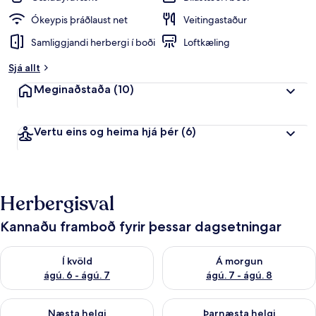
Ókeypis þráðlaust net
Veitingastaður
Samliggjandi herbergi í boði
Loftkæling
Sjá allt
Meginaðstaða
(10)
Vertu eins og heima hjá þér
(6)
Herbergisval
Kannaðu framboð fyrir þessar dagsetningar
Athuga framboð í kvöld ágú. 6 - ágú. 7
Athuga framboð á morgun ágú.
Í kvöld
Á morgun
ágú. 6 - ágú. 7
ágú. 7 - ágú. 8
Athuga framboð næstu helgi ágú. 7 - ágú. 9
Athuga framboð þarnæstu helgi
Næsta helgi
Þarnæsta helgi