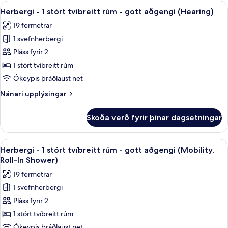
1
Skoða
Öryggishólf í herbergi, skrifborð, vinn
5
stórt
Herbergi - 1 stórt tvíbreitt rúm - gott aðgengi (Hearing)
allar
tvíbreitt
19 fermetrar
rúm
myndir
(Empire
1 svefnherbergi
fyrir
View)
Herbergi
Pláss fyrir 2
-
1 stórt tvíbreitt rúm
1
Ókeypis þráðlaust net
stórt
Nánari
Nánari upplýsingar
tvíbreitt
upplýsingar
rúm
fyrir
Skoða verð fyrir þínar dagsetningar
Herbergi
-
-
gott
1
Skoða
Öryggishólf í herbergi, skrifborð, vinn
aðgengi
5
stórt
Herbergi - 1 stórt tvíbreitt rúm - gott aðgengi (Mobility,
allar
(Hearing)
tvíbreitt
Roll-In Shower)
rúm
myndir
19 fermetrar
-
fyrir
gott
1 svefnherbergi
Herbergi
aðgengi
Pláss fyrir 2
-
(Hearing)
1
1 stórt tvíbreitt rúm
stórt
Ókeypis þráðlaust net