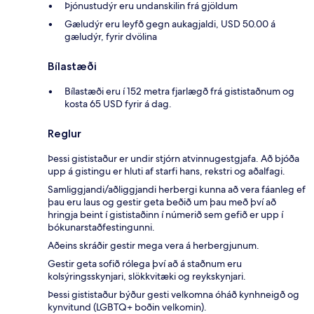
Þjónustudýr eru undanskilin frá gjöldum
Gæludýr eru leyfð gegn aukagjaldi, USD 50.00 á
gæludýr, fyrir dvölina
Bílastæði
Bílastæði eru í 152 metra fjarlægð frá gististaðnum og
kosta 65 USD fyrir á dag.
Reglur
Þessi gististaður er undir stjórn atvinnugestgjafa. Að bjóða
upp á gistingu er hluti af starfi hans, rekstri og aðalfagi.
Samliggjandi/aðliggjandi herbergi kunna að vera fáanleg ef
þau eru laus og gestir geta beðið um þau með því að
hringja beint í gististaðinn í númerið sem gefið er upp í
bókunarstaðfestingunni.
Aðeins skráðir gestir mega vera á herbergjunum.
Gestir geta sofið rólega því að á staðnum eru
kolsýringsskynjari, slökkvitæki og reykskynjari.
Þessi gististaður býður gesti velkomna óháð kynhneigð og
kynvitund (LGBTQ+ boðin velkomin).