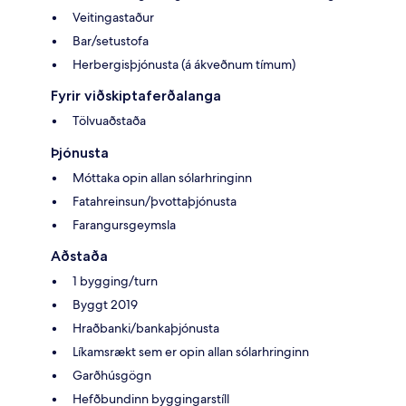
Veitingastaður
Bar/setustofa
Herbergisþjónusta (á ákveðnum tímum)
Fyrir viðskiptaferðalanga
Tölvuaðstaða
Þjónusta
Móttaka opin allan sólarhringinn
Fatahreinsun/þvottaþjónusta
Farangursgeymsla
Aðstaða
1 bygging/turn
Byggt 2019
Hraðbanki/bankaþjónusta
Líkamsrækt sem er opin allan sólarhringinn
Garðhúsgögn
Hefðbundinn byggingarstíll