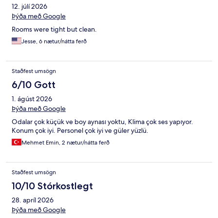
12. júlí 2026
Þýða með Google
Rooms were tight but clean.
Jesse, 6 nætur/nátta ferð
Staðfest umsögn
6/10 Gott
1. ágúst 2026
Þýða með Google
Odalar çok küçük ve boy aynası yoktu, Klima çok ses yapıyor.
Konum çok iyi. Personel çok iyi ve güler yüzlü.
Mehmet Emin, 2 nætur/nátta ferð
Staðfest umsögn
10/10 Stórkostlegt
28. apríl 2026
Þýða með Google