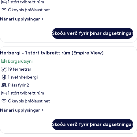
-
1 stórt tvíbreitt rúm
1
Ókeypis þráðlaust net
stórt
Nánari
Nánari upplýsingar
tvíbreitt
upplýsingar
rúm
fyrir
Skoða verð fyrir þínar dagsetningar
Herbergi
-
1
Skoða
Herbergi - 1 stórt tvíbreitt rúm (Empir
6
stórt
Herbergi - 1 stórt tvíbreitt rúm (Empire View)
allar
tvíbreitt
Borgarútsýni
rúm
myndir
19 fermetrar
fyrir
Herbergi
1 svefnherbergi
-
Pláss fyrir 2
1
1 stórt tvíbreitt rúm
stórt
Ókeypis þráðlaust net
tvíbreitt
Nánari
Nánari upplýsingar
rúm
upplýsingar
(Empire
fyrir
Skoða verð fyrir þínar dagsetningar
View)
Herbergi
-