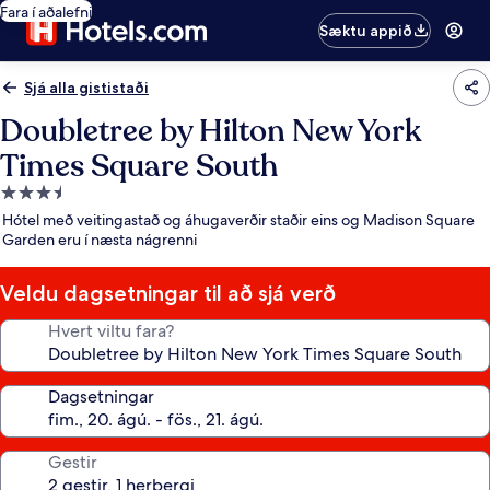
Fara í aðalefni
Sæktu appið
Sjá alla gististaði
Doubletree by Hilton New York
Times Square South
3.5
stjörnu
Hótel með veitingastað og áhugaverðir staðir eins og Madison Square
gististaður
Garden eru í næsta nágrenni
Veldu dagsetningar til að sjá verð
Hvert viltu fara?
Dagsetningar
Gestir