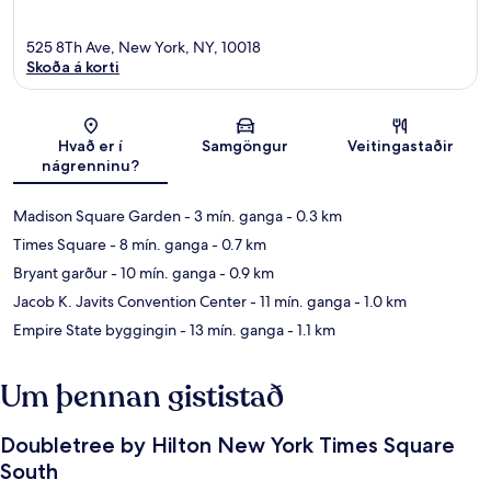
525 8Th Ave, New York, NY, 10018
Skoða á korti
Kort
Hvað er í
Samgöngur
Veitingastaðir
nágrenninu?
Madison Square Garden
- 3 mín. ganga
- 0.3 km
Times Square
- 8 mín. ganga
- 0.7 km
Bryant garður
- 10 mín. ganga
- 0.9 km
Jacob K. Javits Convention Center
- 11 mín. ganga
- 1.0 km
Empire State byggingin
- 13 mín. ganga
- 1.1 km
Um þennan gististað
Doubletree by Hilton New York Times Square
South