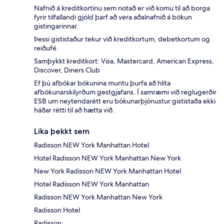
Nafnið á kreditkortinu sem notað er við komu til að borga
fyrir tilfallandi gjöld þarf að vera aðalnafnið á bókun
gistingarinnar.
Þessi gististaður tekur við kreditkortum, debetkortum og
reiðufé.
Samþykkt kreditkort: Visa, Mastercard, American Express,
Discover, Diners Club
Ef þú afbókar bókunina muntu þurfa að hlíta
afbókunarskilyrðum gestgjafans. Í samræmi við reglugerðir
ESB um neytendarétt eru bókunarþjónustur gististaða ekki
háðar rétti til að hætta við.
Líka þekkt sem
Radisson NEW York Manhattan Hotel
Hotel Radisson NEW York Manhattan New York
New York Radisson NEW York Manhattan Hotel
Hotel Radisson NEW York Manhattan
Radisson NEW York Manhattan New York
Radisson Hotel
Radisson