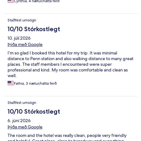
Cynthia, 4 nætur/nátta ferð
Staðfest umsögn
10/10 Stórkostlegt
10. júlí 2026
Þýða með Google
I’m so glad I booked this hotel for my trip. It was minimal
distance to Penn station and also walking distance to many great
places. The staff members I encountered were super
professional and kind. My room was comfortable and clean as
well.
Fathia, 3 nætur/nátta ferð
Staðfest umsögn
10/10 Stórkostlegt
6. júní 2026
Þýða með Google
The room and the hotel was really clean, people very friendly