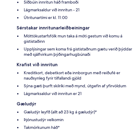
Síðbúin innritun háð framboði
Lágmarksaldur við innritun - 21
Útritunartími er kl. 11:00
Sérstakar innritunarleiðbeiningar
Móttökustarfsfólk mun taka á móti gestum við komu á
gististaðinn
Upplýsingar sem koma frá gististaðnum gætu verið þýddar
með sjálfvirkum þýðingarhugbúnaði
Krafist við innritun
Kreditkort, debetkort eða innborgun með reiðufé er
nauðsynleg fyrir tilfallandi gjöld
Sýna gæti þurft skilríki með mynd, útgefin af yfirvöldum
Lágmarksaldur við innritun er 21
Gæludýr
Gæludýr leyfð (allt að 23 kg á gæludýr)*
Þjónustudýr velkomin
Takmörkunum háð*