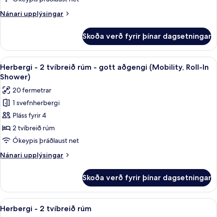
tvíbreitt
Nánari
Nánari upplýsingar
rúm
upplýsingar
-
fyrir
Skoða verð fyrir þínar dagsetningar
Herbergi
gott
-
aðgengi
1
Skoða
Öryggishólf í herbergi, skrifborð, vinn
(Mobility,
4
stórt
Herbergi - 2 tvíbreið rúm - gott aðgengi (Mobility, Roll-In
allar
tvíbreitt
Roll-
Shower)
rúm
myndir
In
20 fermetrar
-
fyrir
Shower)
gott
1 svefnherbergi
Herbergi
aðgengi
Pláss fyrir 4
-
(Mobility,
Roll-
2
2 tvíbreið rúm
In
tvíbreið
Ókeypis þráðlaust net
Shower)
rúm
Nánari
Nánari upplýsingar
-
upplýsingar
gott
fyrir
Skoða verð fyrir þínar dagsetningar
Herbergi
aðgengi
-
(Mobility,
2
Skoða
Öryggishólf í herbergi, skrifborð, vinn
Roll-
6
tvíbreið
Herbergi - 2 tvíbreið rúm
allar
rúm