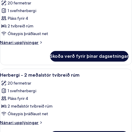
In
20 fermetrar
-
myndir
Shower)
gott
1 svefnherbergi
fyrir
aðgengi
Herbergi
Pláss fyrir 4
(Mobility,
-
Roll-
2 tvíbreið rúm
In
2
Ókeypis þráðlaust net
Shower)
tvíbreið
Nánari
Nánari upplýsingar
rúm
upplýsingar
fyrir
Skoða verð fyrir þínar dagsetningar
Herbergi
-
2
Skoða
Öryggishólf í herbergi, skrifborð, vinn
6
tvíbreið
Herbergi - 2 meðalstór tvíbreið rúm
allar
rúm
20 fermetrar
myndir
1 svefnherbergi
fyrir
Herbergi
Pláss fyrir 4
-
2 meðalstór tvíbreið rúm
2
Ókeypis þráðlaust net
meðalstór
Nánari
Nánari upplýsingar
tvíbreið
upplýsingar