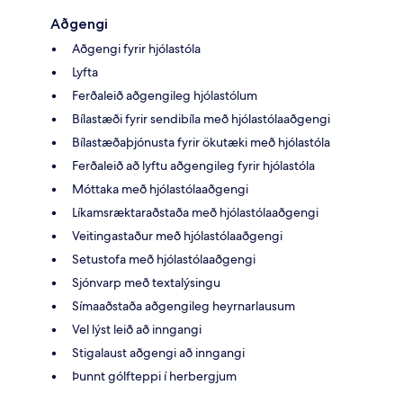
Aðgengi
Aðgengi fyrir hjólastóla
Lyfta
Ferðaleið aðgengileg hjólastólum
Bílastæði fyrir sendibíla með hjólastólaaðgengi
Bílastæðaþjónusta fyrir ökutæki með hjólastóla
Ferðaleið að lyftu aðgengileg fyrir hjólastóla
Móttaka með hjólastólaaðgengi
Líkamsræktaraðstaða með hjólastólaaðgengi
Veitingastaður með hjólastólaaðgengi
Setustofa með hjólastólaaðgengi
Sjónvarp með textalýsingu
Símaaðstaða aðgengileg heyrnarlausum
Vel lýst leið að inngangi
Stigalaust aðgengi að inngangi
Þunnt gólfteppi í herbergjum