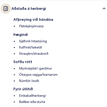
Aðstaða á herbergi
Afþreying við höndina
Flatskjársjónvarp
Þægindi
Sjálfvirk hitastýring
Kaffivél/teketill
Straujárn/strauborð
Sofðu rótt
Myrkratjöld/-gardínur
Ókeypis vagga/barnarúm
Rúmföt í boði
Fyrir útlitið
Einkabaðherbergi
Baðker eða sturta