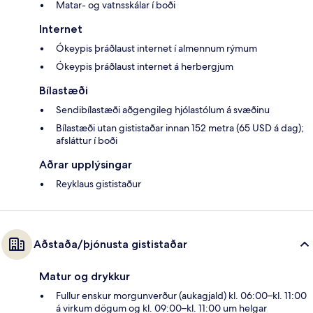
Matar- og vatnsskálar í boði
Internet
Ókeypis þráðlaust internet í almennum rýmum
Ókeypis þráðlaust internet á herbergjum
Bílastæði
Sendibílastæði aðgengileg hjólastólum á svæðinu
Bílastæði utan gististaðar innan 152 metra (65 USD á dag);
afsláttur í boði
Aðrar upplýsingar
Reyklaus gististaður
Aðstaða/þjónusta gististaðar
Matur og drykkur
Fullur enskur morgunverður (aukagjald) kl. 06:00–kl. 11:00
á virkum dögum og kl. 09:00–kl. 11:00 um helgar