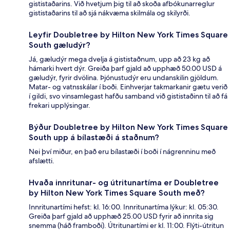
gististaðarins. Við hvetjum þig til að skoða afbókunarreglur
gististaðarins til að sjá nákvæma skilmála og skilyrði.
Leyfir Doubletree by Hilton New York Times Square
South gæludýr?
Já, gæludýr mega dvelja á gististaðnum, upp að 23 kg að
hámarki hvert dýr. Greiða þarf gjald að upphæð 50.00 USD á
gæludýr, fyrir dvölina. Þjónustudýr eru undanskilin gjöldum.
Matar- og vatnsskálar í boði. Einhverjar takmarkanir gætu verið
í gildi, svo vinsamlegast hafðu samband við gististaðinn til að fá
frekari upplýsingar.
Býður Doubletree by Hilton New York Times Square
South upp á bílastæði á staðnum?
Nei því miður, en það eru bílastæði í boði í nágrenninu með
afslætti.
Hvaða innritunar- og útritunartíma er Doubletree
by Hilton New York Times Square South með?
Innritunartími hefst: kl. 16:00. Innritunartíma lýkur: kl. 05:30.
Greiða þarf gjald að upphæð 25.00 USD fyrir að innrita sig
snemma (háð framboði). Útritunartími er kl. 11:00. Flýti-útritun