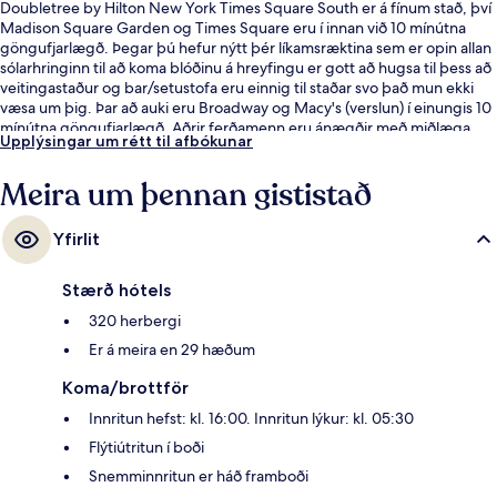
Doubletree by Hilton New York Times Square South er á fínum stað, því
Madison Square Garden og Times Square eru í innan við 10 mínútna
göngufjarlægð. Þegar þú hefur nýtt þér líkamsræktina sem er opin allan
sólarhringinn til að koma blóðinu á hreyfingu er gott að hugsa til þess að
veitingastaður og bar/setustofa eru einnig til staðar svo það mun ekki
væsa um þig. Þar að auki eru Broadway og Macy's (verslun) í einungis 10
mínútna göngufjarlægð. Aðrir ferðamenn eru ánægðir með miðlæga
Upplýsingar um rétt til afbókunar
staðsetningu sem hentar fyrir skoðunarferðirnar sem bjóðast í
nágrenninu og líka hve stutt er í almenningssamgöngur: 34 St. - Penn
Meira um þennan gististað
lestarstöðin er í örfárra skrefa fjarlægð og 42 St. - Port Authority
strætisvagnastöðin er í 4 mínútna göngufjarlægð.
Yfirlit
Stærð hótels
320 herbergi
Er á meira en 29 hæðum
Koma/brottför
Innritun hefst: kl. 16:00. Innritun lýkur: kl. 05:30
Flýtiútritun í boði
Snemminnritun er háð framboði