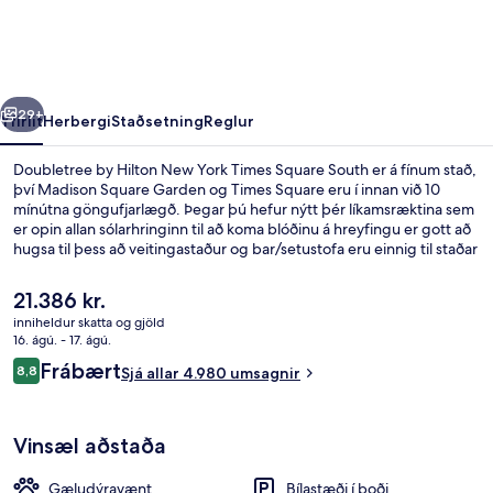
New
York
Times
rra
Næsta
Square
29+
Yfirlit
Herbergi
Staðsetning
Reglur
South
Doubletree by Hilton New York Times Square South er á fínum stað,
því Madison Square Garden og Times Square eru í innan við 10
mínútna göngufjarlægð. Þegar þú hefur nýtt þér líkamsræktina sem
er opin allan sólarhringinn til að koma blóðinu á hreyfingu er gott að
hugsa til þess að veitingastaður og bar/setustofa eru einnig til staðar
svo það mun ekki væsa um þig. Þar að auki eru Broadway og Macy's
(verslun) í einungis 10 mínútna göngufjarlægð. Aðrir ferðamenn eru
Núverandi
21.386 kr.
ánægðir með miðlæga staðsetningu sem hentar fyrir
verð
inniheldur skatta og gjöld
skoðunarferðirnar sem bjóðast í nágrenninu og líka hve stutt er í
er
16. ágú. - 17. ágú.
almenningssamgöngur: 34 St. - Penn lestarstöðin er í örfárra skrefa
Bar á þaki
21.386 kr.
Umsagnir
fjarlægð og 42 St. - Port Authority strætisvagnastöðin er í 4 mínútna
Frábært
8,8
Sjá allar 4.980 umsagnir
8,8 af 10
göngufjarlægð.
Vinsæl aðstaða
Gæludýravænt
Bílastæði í boði