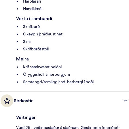
Hárblásari
Handklæði
Vertu í sambandi
Skrifborð
Ókeypis þráðlaust net
Sími
Skrifborðsstóll
Meira
Þrif samkvæmt beiðni
Öryggishólf á herbergjum
Samtengd/samliggjandi herbergi í boði
Sérkostir
Veitingar
Vue525 - veitingastaður á staðnum. Gestir geta fengið sér