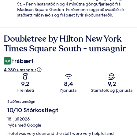
St. - Penn lestarstöðin og 4 mínútna göngufjarlægð frá
Madison Square Garden. Ferðamenn segja að svæðið sé
staðsett miðsvæðis og frábært fyrir skoðunarferðir.
Doubletree by Hilton New York
Umsagnir
Times Square South - umsagnir
Frábært
8,8
4.980 umsagnir
9,2
8,4
9,2
Hreinlæti
Þjónusta
Starfsfólk og þjónusta
Umsagnir
Staðfest umsögn
10/10 Stórkostlegt
18. júlí 2026
Þýða með Google
Hotel was very clean and the staff were very helpful and