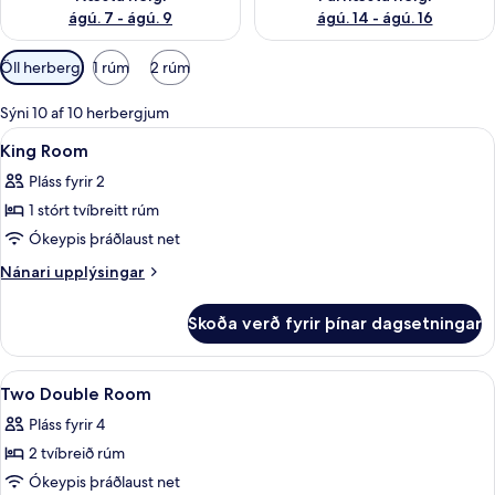
ágú. 7 - ágú. 9
ágú. 14 - ágú. 16
Síur
Öll herbergi
1 rúm
2 rúm
í
boði
Sýni 10 af 10 herbergjum
fyrir
Skoða
Öryggishólf í herbergi, skrifborð, vinn
3
King Room
herbergi
allar
Pláss fyrir 2
myndir
1 stórt tvíbreitt rúm
fyrir
King
Ókeypis þráðlaust net
Room
Nánari
Nánari upplýsingar
upplýsingar
fyrir
Skoða verð fyrir þínar dagsetningar
King
Room
Skoða
Öryggishólf í herbergi, skrifborð, vinn
3
Two Double Room
allar
Pláss fyrir 4
myndir
2 tvíbreið rúm
fyrir
Two
Ókeypis þráðlaust net