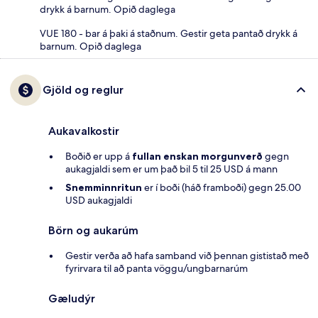
drykk á barnum. Opið daglega
VUE 180 - bar á þaki á staðnum. Gestir geta pantað drykk á
barnum. Opið daglega
Gjöld og reglur
Aukavalkostir
Boðið er upp á
fullan enskan morgunverð
gegn
aukagjaldi sem er um það bil 5 til 25 USD á mann
Snemminnritun
er í boði (háð framboði) gegn 25.00
USD aukagjaldi
Börn og aukarúm
Gestir verða að hafa samband við þennan gististað með
fyrirvara til að panta vöggu/ungbarnarúm
Gæludýr