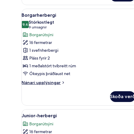
Room,
Patio
Skoða
Borgarherbergi | Útsýni úr he
View
9
Borgarherbergi
allar
Stórkostlegt
myndir
9,4
9,4 af 10
(9
9 umsagnir
fyrir
umsagnir)
Borgarútsýni
Borgarherbergi
16 fermetrar
1 svefnherbergi
Pláss fyrir 2
1 meðalstórt tvíbreitt rúm
Ókeypis þráðlaust net
Nánari
Nánari upplýsingar
upplýsingar
fyrir
Skoða ver
Borgarherbergi
Skoða
Junior-herbergi | Öryggishólf í
8
Junior-herbergi
allar
Borgarútsýni
myndir
16 fermetrar
fyrir