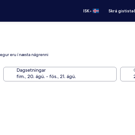
•
ISK
Skrá gistista
vegur eru í næsta nágrenni
Dagsetningar