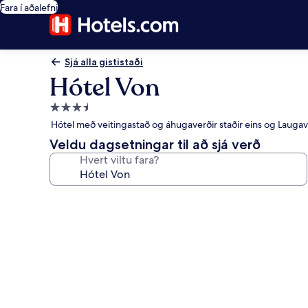
Fara í aðalefni
Sjá alla gististaði
Hótel Von
3.5
stjörnu
Hótel með veitingastað og áhugaverðir staðir eins og Lauga
gististaður
Veldu dagsetningar til að sjá verð
Hvert viltu fara?
Myndasafn
fyrir
Hótel
Von