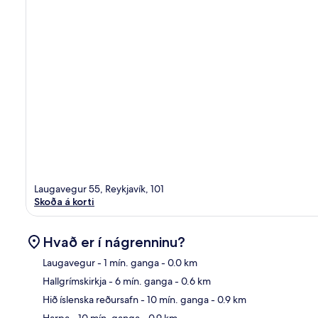
Laugavegur 55, Reykjavík, 101
Skoða á korti
Hvað er í nágrenninu?
Laugavegur
- 1 mín. ganga
- 0.0 km
Hallgrímskirkja
- 6 mín. ganga
- 0.6 km
Kor
Hið íslenska reðursafn
- 10 mín. ganga
- 0.9 km
Harpa
- 10 mín. ganga
- 0.9 km