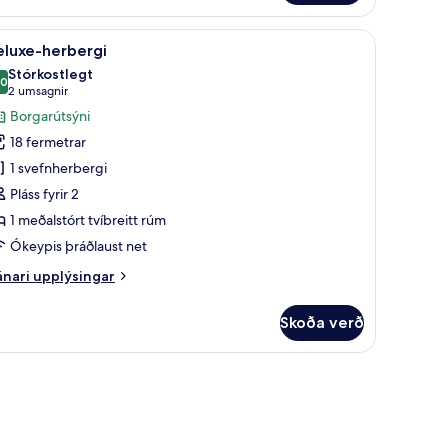
rbergi
eitt rúm með svefnsófa | Öryggishólf í herbergi, skrifborð, vinnuaðstaða fyri
koða
Deluxe-herbergi | Öryggishólf í herbergi, skri
13
eluxe-herbergi
lar
Stórkostlegt
yndir
,0
10,0 af 10
(2
2 umsagnir
rir
umsagnir)
Borgarútsýni
eluxe-
18 fermetrar
erbergi
1 svefnherbergi
Pláss fyrir 2
1 meðalstórt tvíbreitt rúm
Ókeypis þráðlaust net
nari
nari upplýsingar
plýsingar
rir
Skoða verð
luxe-
rbergi
rgi, skrifborð, vinnuaðstaða fyrir fartölvur