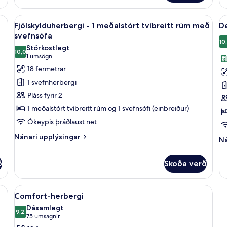
he
rberginu
Skoða
Fjölskylduherbergi - 1 meðalstórt tvíbr
S
9
Fjölskylduherbergi - 1 meðalstórt tvíbreitt rúm með
D
allar
al
svefnsófa
myndir
m
10
Stórkostlegt
10,0
fyrir
fy
10,0 af 10
(1
1 umsögn
Fjölskylduherbergi
D
umsögn)
18 fermetrar
-
h
1 svefnherbergi
1
Pláss fyrir 2
meðalstórt
1 meðalstórt tvíbreitt rúm og 1 svefnsófi (einbreiður)
tvíbreitt
Ókeypis þráðlaust net
rúm
með
Nánari
Nánari upplýsingar
Ná
Ná
upplýsingar
svefnsófa
up
fyrir
fy
ð
Skoða verð
Fjölskylduherbergi
De
-
he
1
 herbergi, skrifborð, vinnuaðstaða fyrir fartölvur
Skoða
Comfort-herbergi | Öryggishólf í herbe
meðalstórt
8
Comfort-herbergi
tvíbreitt
allar
Dásamlegt
rúm
myndir
9,2
9,2 af 10
(75
75 umsagnir
með
fyrir