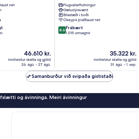
Miðborgin
laust net
Flugvallarflutningur
í
r
Gæludýravænt
Reykjavik
Bílastæði í boði
a
Ókeypis þráðlaust net
8.6
gt
Frábært
8,6
af
gn
1.015 umsagnir
10,
Frábært,
1.015
Verðið
Verðið
46.610 kr.
35.322 kr.
umsagnir
er
er
inniheldur skatta og gjöld
inniheldur skatta og gjöld
46.610 kr.
35.322 kr.
26. ágú. - 27. ágú.
31. ágú. - 1. sep.
Samanburður við svipaða gististaði
afslætti og ávinninga. Meiri ávinningur