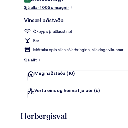
9,4 af 10
Sjá allar 1.005 umsagnir
Veitingastað
Vinsæl aðstaða
Ókeypis þráðlaust net
Bar
Móttaka opin allan sólarhringinn, alla daga vikunnar
Sjá allt
Meginaðstaða
(10)
Vertu eins og heima hjá þér
(6)
Herbergisval