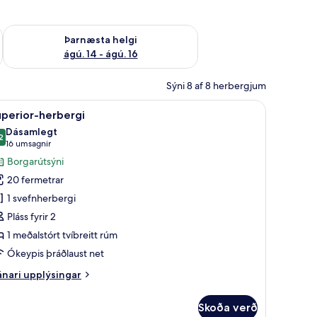
ágú. 9
Athuga framboð þarnæstu helgi ágú. 14 - ágú. 16
Þarnæsta helgi
ágú. 14 - ágú. 16
Sýni 8 af 8 herbergjum
rtivörur án endurgjalds, hárblásari, handklæði, sápa
koða
Superior-herbergi | Öryggishólf í herbergi, sk
8
perior-herbergi
lar
Dásamlegt
yndir
2
,2 af 10
(16
16 umsagnir
rir
umsagnir)
Borgarútsýni
uperior-
20 fermetrar
erbergi
1 svefnherbergi
Pláss fyrir 2
1 meðalstórt tvíbreitt rúm
Ókeypis þráðlaust net
nari
nari upplýsingar
plýsingar
rir
Skoða verð
perior-