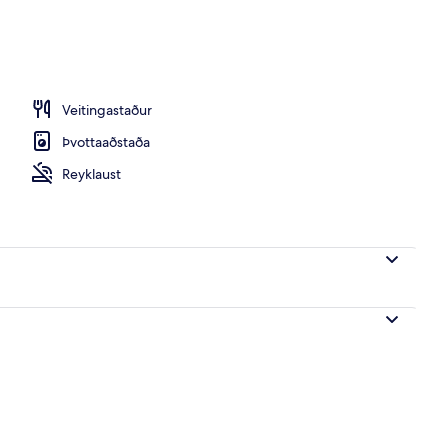
ur
Veitingastaður
Þvottaaðstaða
Reyklaust