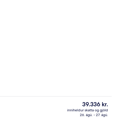
ur
Veitingastaður
Núverandi
39.336 kr.
verð
inniheldur skatta og gjöld
er
26. ágú. - 27. ágú.
le Room, Patio View | Útsýni úr herberginu
Framhlið gististaðar
39.336 kr.