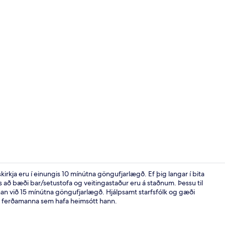
Veitingastað
rkja eru í einungis 10 mínútna göngufjarlægð. Ef þig langar í bita
s að bæði bar/setustofa og veitingastaður eru á staðnum. Þessu til
nan við 15 mínútna göngufjarlægð. Hjálpsamt starfsfólk og gæði
Classic Sing
ati ferðamanna sem hafa heimsótt hann.