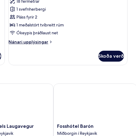
umsagnir)
svefnsófa
18 fermetrar
Comfort-
1 svefnherbergi
herbergi
Pláss fyrir 2
1 meðalstórt tvíbreitt rúm
Ókeypis þráðlaust net
Nánari
Nánari upplýsingar
upplýsingar
fyrir
ð
Skoða verð
Comfort-
herbergi
s Laugavegur
Fosshótel Barón
Fosshótel
els Laugavegur
Fosshótel Barón
Barón
ykjavik
Miðborgin í Reykjavik