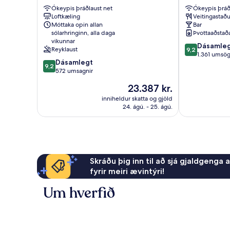
Miðborgin
Laugavegur
Ókeypis þráðlaust net
Ókeypis þráð
í
Miðborgin
Loftkæling
Veitingastaðu
Reykjavik
í
Móttaka opin allan
Bar
Reykjavik
sólarhringinn, alla daga
Þvottaaðstað
vikunnar
9.2
Dásamle
Reyklaust
9,2
af
1.361 umsö
9.2
Dásamlegt
10,
9,2
af
572 umsagnir
Dásamlegt,
10,
1.361
Verðið
23.387 kr.
Dásamlegt,
umsögn
er
572
inniheldur skatta og gjöld
23.387 kr.
24. ágú. - 25. ágú.
umsagnir
Skráðu þig inn til að sjá gjaldgenga 
fyrir meiri ævintýri!
Um hverfið