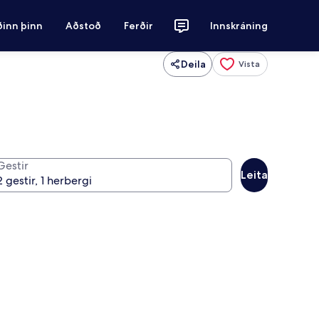
ðinn þinn
Aðstoð
Ferðir
Innskráning
Deila
Vista
Gestir
Leita