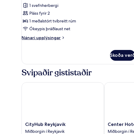
Junior-
1 svefnherbergi
herbergi
Pláss fyrir 2
1 meðalstórt tvíbreitt rúm
Ókeypis þráðlaust net
Nánari
Nánari upplýsingar
upplýsingar
fyrir
Junior-
Skoða ver
herbergi
Svipaðir gististaðir
CityHub Reykjavik
Center Hotel
CityHub
Center
CityHub Reykjavik
Center Hot
Reykjavik
Hotels
Miðborgin í Reykjavik
Miðborgin í Re