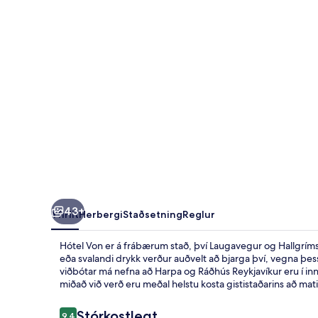
43+
Yfirlit
Herbergi
Staðsetning
Reglur
Hótel Von er á frábærum stað, því Laugavegur og Hallgrímski
eða svalandi drykk verður auðvelt að bjarga því, vegna þes
viðbótar má nefna að Harpa og Ráðhús Reykjavíkur eru í in
miðað við verð eru meðal helstu kosta gististaðarins að m
Umsagnir
Stórkostlegt
9,4