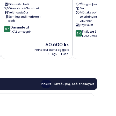
Tún
Eiríksson
Bílastæði í boði
Ókeypis þráðlaust net
Miðborgin
Ókeypis þráðlaust net
Bar
í
Veitingastaður
Móttaka opin allan
Reykjavik
Samliggjandi herbergi í
sólarhringinn, alla daga
boði
vikunnar
Reyklaust
9.0
Dásamlegt
9,0
8.6
Frábært
af
1.012 umsagnir
8,6
af
1.010 umsagnir
10,
10,
Dásamlegt,
Verðið
50.600 kr.
Frábært,
1.012
er
1.010
inniheldur skatta og gjöld
innihel
umsagnir
50.600 kr.
31. ágú. - 1. sep.
umsagnir
Innskrá
Skráðu þig, það er ókeypis