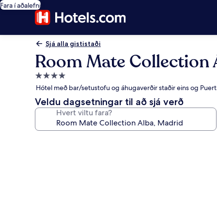
Fara í aðalefni
Sjá alla gististaði
Room Mate Collection 
4.0
stjörnu
Hótel með bar/setustofu og áhugaverðir staðir eins og Puert
gististaður
Veldu dagsetningar til að sjá verð
Hvert viltu fara?
Myndasafn
fyrir
Room
Mate
Collection
Alba,