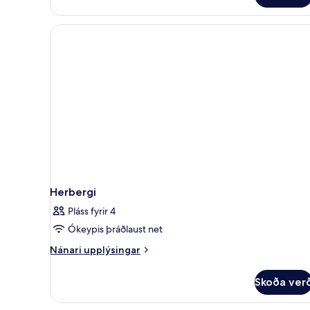
Herbergi
Pláss fyrir 4
Ókeypis þráðlaust net
Nánari
Nánari upplýsingar
upplýsingar
fyrir
Skoða ver
Herbergi