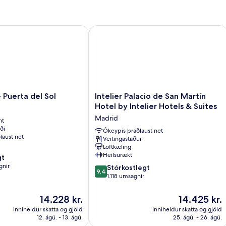
uerta del Sol
Intelier Palacio de San Martín Hotel by
Intelier
e Puerta del Sol
Intelier Palacio de San Martín
Palacio
Hotel by Intelier Hotels & Suites
de
Madrid
nt
San
ði
Martín
Ókeypis þráðlaust net
laust net
Veitingastaður
Hotel
Loftkæling
by
Heilsurækt
gt
Intelier
gnir
9.4
Hotels
Stórkostlegt
9,4
af
&
1.118 umsagnir
10,
Suites
Stórkostlegt,
Madrid
Verðið
Verðið
14.228 kr.
14.425 kr.
1.118
er
er
inniheldur skatta og gjöld
inniheldur skatta og gjöld
umsagnir
14.228 kr.
14.425 kr.
12. ágú. - 13. ágú.
25. ágú. - 26. ágú.