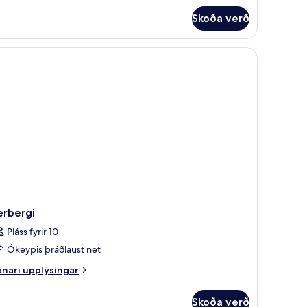
rbergi
tico)
Skoða verð
erbergi
Pláss fyrir 10
Ókeypis þráðlaust net
nari
nari upplýsingar
plýsingar
rir
Skoða verð
rbergi