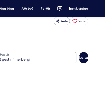
ðinn þinn
Aðstoð
Ferðir
Innskráning
Deila
Vista
Gestir
Leita