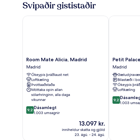
Svipaðir gististaðir
Room Mate Alicia, Madrid
Petit Palace P
Room
Petit
Room Mate Alicia, Madrid
Petit Palac
Mate
Palace
Madrid
Madrid
Alicia,
Puerta
Ókeypis þráðlaust net
Gæludýravæ
Madrid
del
Loftkæling
Bílastæði í bo
Madrid
Sol
Þvottaaðstaða
Ókeypis þráð
Madrid
Móttaka opin allan
Loftkæling
sólarhringinn, alla daga
9.2
Dásamle
vikunnar
9,2
af
1.003 umsa
9.2
Dásamlegt
10,
9,2
af
1.003 umsagnir
Dásamlegt,
10,
1.003
Verðið
13.097 kr.
Dásamlegt,
umsagnir
er
1.003
inniheldur skatta og gjöld
13.097 kr.
23. ágú. - 24. ágú.
umsagnir