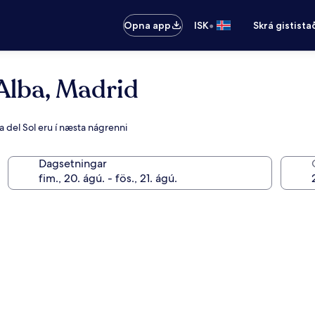
•
Opna app
ISK
Skrá gistista
Alba, Madrid
a del Sol eru í næsta nágrenni
Dagsetningar