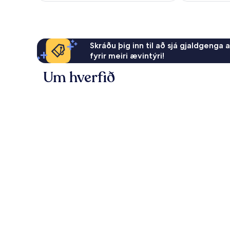
Skráðu þig inn til að sjá gjaldgenga 
fyrir meiri ævintýri!
Um hverfið