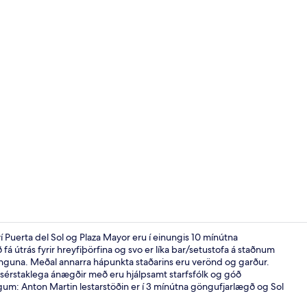
Veitingastað
 Puerta del Sol og Plaza Mayor eru í einungis 10 mínútna
fá útrás fyrir hreyfiþörfina og svo er líka bar/setustofa á staðnum
inguna. Meðal annarra hápunkta staðarins eru verönd og garður.
Inngangur gi
sérstaklega ánægðir með eru hjálpsamt starfsfólk og góð
gum: Anton Martin lestarstöðin er í 3 mínútna göngufjarlægð og Sol