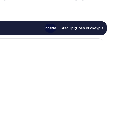
Innskrá
Skráðu þig, það er ókeypis