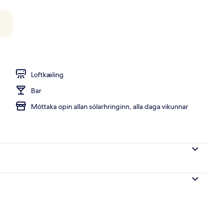
ergi | Míníbar, öryggishólf í herbergi, skrifborð, hljóðeinangrun
Loftkæling
Bar
Móttaka opin allan sólarhringinn, alla daga vikunnar