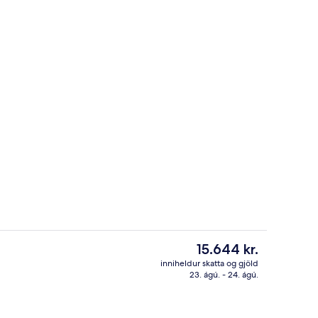
ur
Móttaka
Núverandi
15.644 kr.
verð
inniheldur skatta og gjöld
er
23. ágú. - 24. ágú.
stistaðar
Móttaka
15.644 kr.