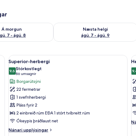
gar
ð á morgun ágú. 7 - ágú. 8
Athuga framboð næstu helgi ágú. 7 - 
Á morgun
Næsta helgi
gú. 7 - ágú. 8
ágú. 7 - ágú. 9
, skrifborð, hljóðeinangrun
Skoða
Superior-herbergi | Míníbar, öryggishó
S
14
Superior-herbergi
He
allar
al
Stórkostlegt
myndir
9,6
m
9,
9,6 af 10
(86
86 umsagnir
fyrir
fy
umsagnir)
Borgarútsýni
Superior-
H
22 fermetrar
herbergi
(
1 svefnherbergi
Pláss fyrir 2
2 einbreið rúm EÐA 1 stórt tvíbreitt rúm
Ókeypis þráðlaust net
Ná
Ná
up
Nánari
Nánari upplýsingar
fy
upplýsingar