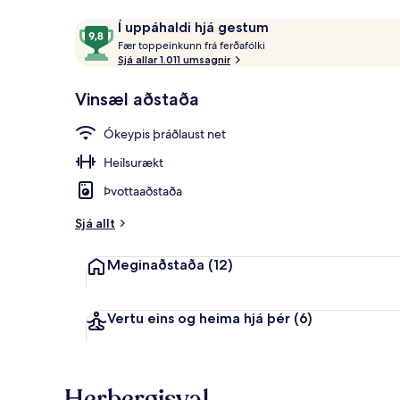
Umsagnir
9,8
Í uppáhaldi hjá gestum
F
af
Fær toppeinkunn frá ferðafólki
Standard-herb
æ
Sjá allar 1.011 umsagnir
10,
r
Í
Vinsæl aðstaða
uppáhaldi
t
hjá
o
Ókeypis þráðlaust net
gestum
p
p
Heilsurækt
e
i
Þvottaaðstaða
n
k
Sjá allt
u
n
Meginaðstaða
(12)
n
f
r
Vertu eins og heima hjá þér
(6)
á
f
e
Herbergisval
r