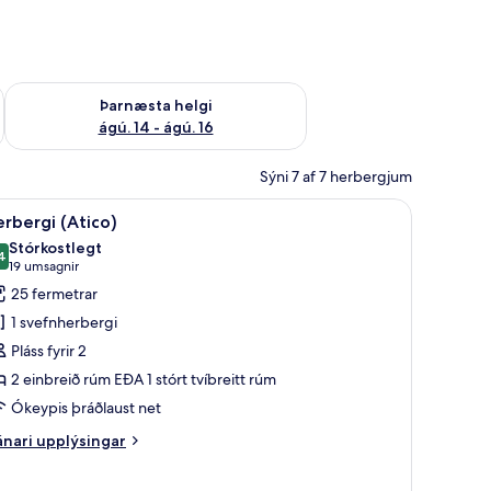
ágú. 9
Athuga framboð þarnæstu helgi ágú. 14 - ágú. 16
Þarnæsta helgi
ágú. 14 - ágú. 16
Sýni 7 af 7 herbergjum
lf í herbergi, skrifborð, hljóðeinangrun
koða
Herbergi (Atico) | Míníbar, öryggishólf í herb
8
rbergi (Atico)
lar
Stórkostlegt
yndir
4
9,4 af 10
(19
19 umsagnir
rir
umsagnir)
25 fermetrar
erbergi
1 svefnherbergi
Atico)
Pláss fyrir 2
2 einbreið rúm EÐA 1 stórt tvíbreitt rúm
Ókeypis þráðlaust net
nari
nari upplýsingar
plýsingar
rir