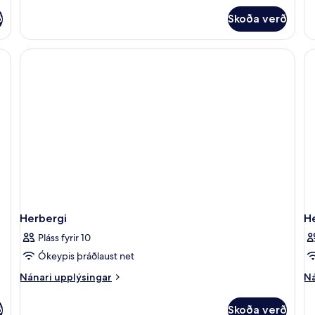
He
fyrir
(A
ð
Skoða verð
Superior-
herbergi
, skrifborð, hljóðeinangrun
Herbergi
H
Pláss fyrir 10
Ókeypis þráðlaust net
Nánari
Ná
Nánari upplýsingar
Ná
upplýsingar
up
fyrir
fy
ð
Skoða verð
Herbergi
He