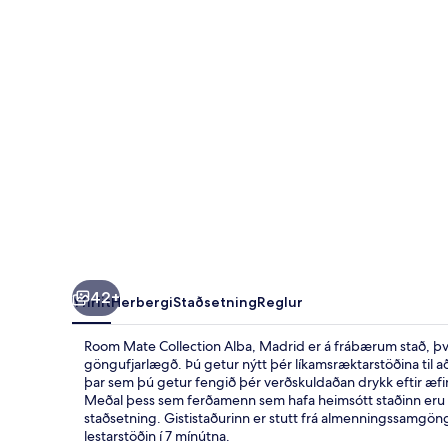
Madrid
42+
Yfirlit
Herbergi
Staðsetning
Reglur
Room Mate Collection Alba, Madrid er á frábærum stað, því
göngufjarlægð. Þú getur nýtt þér líkamsræktarstöðina til að 
þar sem þú getur fengið þér verðskuldaðan drykk eftir æf
Meðal þess sem ferðamenn sem hafa heimsótt staðinn eru 
staðsetning. Gististaðurinn er stutt frá almenningssamgön
lestarstöðin í 7 mínútna.