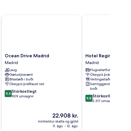
 Intelier Hotels & Suites
Ocean Drive Madrid
Hotel Regina
Ocean
Hotel
Ocean Drive Madrid
Hotel Regina
Drive
Regina
Madrid
Madrid
Madrid
Madrid
Laug
Flugvallarflutningur
Madrid
Gæludýravænt
Ókeypis þráðlaust net
Bílastæði í boði
Veitingastaður
Ókeypis þráðlaust net
Samliggjandi herbergi í
boði
9.4
Stórkostlegt
9,4
9.8
Stórkostlegt
af
909 umsagnir
9,8
af
2.317 umsagnir
10,
10,
Stórkostlegt,
Stórkostlegt,
909
Verðið
22.908 kr.
2.317
umsagnir
er
inniheldur skatta og gjöld
innihel
umsagnir
22.908 kr.
11. ágú. - 12. ágú.