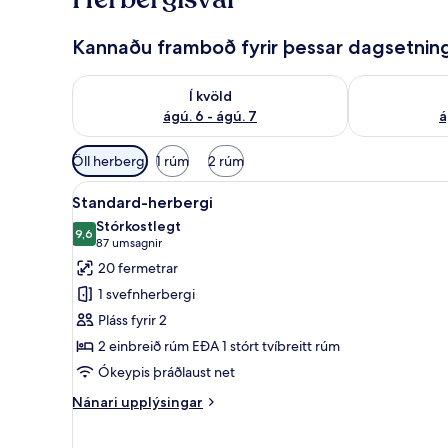
ð
a
Kannaðu framboð fyrir þessar dagsetnin
f
ó
Athuga framboð í kvöld ágú. 6 - ágú. 7
Athuga frambo
l
Í kvöld
k
ágú. 6 - ágú. 7
á
i
Síur
Öll herbergi
1 rúm
2 rúm
í
Skoða
Míníbar, öryggishólf í herbergi
boði
20
Standard-herbergi
allar
fyrir
Stórkostlegt
myndir
9,6
herbergi
9,6 af 10
(87
87 umsagnir
fyrir
umsagnir)
20 fermetrar
Standard-
1 svefnherbergi
herbergi
Pláss fyrir 2
2 einbreið rúm EÐA 1 stórt tvíbreitt rúm
Ókeypis þráðlaust net
Nánari
Nánari upplýsingar
upplýsingar
fyrir