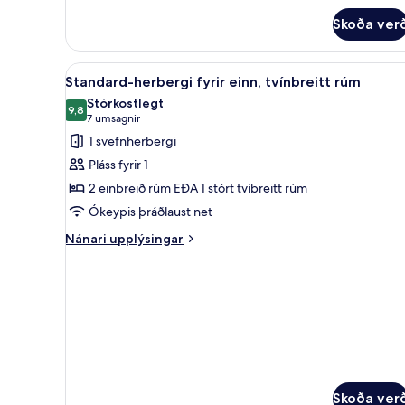
Standard-
herbergi
Skoða ver
Skoða
Míníbar, öryggishólf í herbergi
4
Standard-herbergi fyrir einn, tvínbreitt rúm
allar
Stórkostlegt
myndir
9,8
9,8 af 10
(7
7 umsagnir
fyrir
umsagnir)
1 svefnherbergi
Standard-
Pláss fyrir 1
herbergi
2 einbreið rúm EÐA 1 stórt tvíbreitt rúm
fyrir
Ókeypis þráðlaust net
einn,
tvínbreitt
Nánari
Nánari upplýsingar
upplýsingar
rúm
fyrir
Standard-
herbergi
fyrir
einn,
tvínbreitt
rúm
Skoða ver