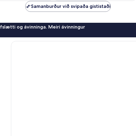
Samanburður við svipaða gististaði
afslætti og ávinninga. Meiri ávinningur