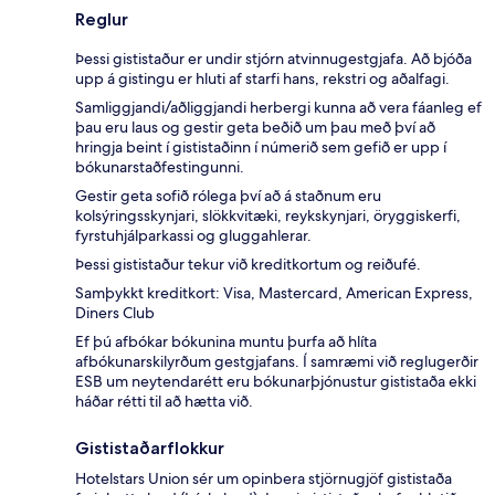
Reglur
Þessi gististaður er undir stjórn atvinnugestgjafa. Að bjóða
upp á gistingu er hluti af starfi hans, rekstri og aðalfagi.
Samliggjandi/aðliggjandi herbergi kunna að vera fáanleg ef
þau eru laus og gestir geta beðið um þau með því að
hringja beint í gististaðinn í númerið sem gefið er upp í
bókunarstaðfestingunni.
Gestir geta sofið rólega því að á staðnum eru
kolsýringsskynjari, slökkvitæki, reykskynjari, öryggiskerfi,
fyrstuhjálparkassi og gluggahlerar.
Þessi gististaður tekur við kreditkortum og reiðufé.
Samþykkt kreditkort: Visa, Mastercard, American Express,
Diners Club
Ef þú afbókar bókunina muntu þurfa að hlíta
afbókunarskilyrðum gestgjafans. Í samræmi við reglugerðir
ESB um neytendarétt eru bókunarþjónustur gististaða ekki
háðar rétti til að hætta við.
Gististaðarflokkur
Hotelstars Union sér um opinbera stjörnugjöf gististaða