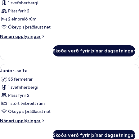
1 svefnherbergi
fyrir
Superior-
Pláss fyrir 2
herbergi
2 einbreið rúm
fyrir
Ókeypis þráðlaust net
tvo,
Nánari
Nánari upplýsingar
tvö
upplýsingar
rúm
fyrir
Skoða verð fyrir þínar dagsetningar
Superior-
-
herbergi
2
fyrir
Skoða
Junior-svíta | Rúmföt af bestu gerð, m
einbreið
5
tvo,
Junior-svíta
allar
rúm
tvö
35 fermetrar
rúm
myndir
-
1 svefnherbergi
fyrir
2
Junior-
Pláss fyrir 2
einbreið
svíta
rúm
1 stórt tvíbreitt rúm
Ókeypis þráðlaust net
Nánari
Nánari upplýsingar
upplýsingar
fyrir
Skoða verð fyrir þínar dagsetningar
Junior-