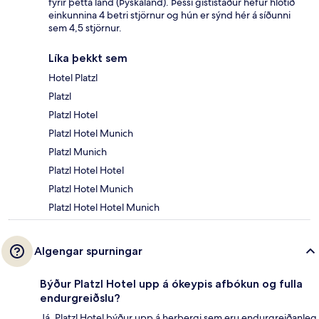
fyrir þetta land (Þýskaland). Þessi gististaður hefur hlotið
einkunnina 4 betri stjörnur og hún er sýnd hér á síðunni
sem 4,5 stjörnur.
Líka þekkt sem
Hotel Platzl
Platzl
Platzl Hotel
Platzl Hotel Munich
Platzl Munich
Platzl Hotel Hotel
Platzl Hotel Munich
Platzl Hotel Hotel Munich
Algengar spurningar
Býður Platzl Hotel upp á ókeypis afbókun og fulla
endurgreiðslu?
Já, Platzl Hotel býður upp á herbergi sem eru endurgreiðanleg