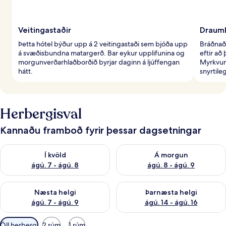
Veitingastaðir
Draumk
Þetta hótel býður upp á 2 veitingastaði sem bjóða upp
Bráðnað
á svæðisbundna matargerð. Bar eykur upplifunina og
eftir að
morgunverðarhlaðborðið byrjar daginn á ljúffengan
Myrkvun
hátt.
snyrtile
Herbergisval
Kannaðu framboð fyrir þessar dagsetningar
Athuga framboð í kvöld ágú. 7 - ágú. 8
Athuga framboð á morgun ágú.
Í kvöld
Á morgun
ágú. 7 - ágú. 8
ágú. 8 - ágú. 9
Athuga framboð næstu helgi ágú. 7 - ágú. 9
Athuga framboð þarnæstu helgi
Næsta helgi
Þarnæsta helgi
ágú. 7 - ágú. 9
ágú. 14 - ágú. 16
Síur
Öll herbergi
2 rúm
1 rúm