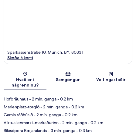
Sparkassenstraße 10, Munich, BY, 80331
Skoða á korti
Kort
Hvað er í
Samgöngur
Veitingastaðir
nágrenninu?
Hofbräuhaus
- 2 mín. ganga
- 0.2 km
Marienplatz-torgið
- 2 mín. ganga
- 0.2 km
Gamla ráðhúsið
- 2 mín. ganga
- 0.2 km
Viktualienmarkt-markaðurinn
- 2 mín. ganga
- 0.2 km
Ríkisópera Bæjaralands
- 3 mín. ganga
- 0.3 km