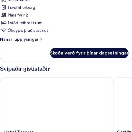
myndir
1 svefnherbergi
fyrir
Gallerísvíta
Pláss fyrir 2
1 stórt tvíbreitt rúm
Ókeypis þráðlaust net
Nánari
Nánari upplýsingar
upplýsingar
fyrir
Skoða verð fyrir þínar dagsetningar
Gallerísvíta
Svipaðir gististaðir
Hotel Torbräu
Cortiina
Hotel
Cortiina