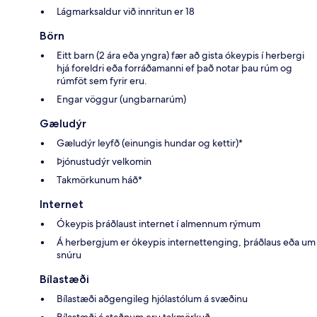
Lágmarksaldur við innritun er 18
Börn
Eitt barn (2 ára eða yngra) fær að gista ókeypis í herbergi
hjá foreldri eða forráðamanni ef það notar þau rúm og
rúmföt sem fyrir eru.
Engar vöggur (ungbarnarúm)
Gæludýr
Gæludýr leyfð (einungis hundar og kettir)*
Þjónustudýr velkomin
Takmörkunum háð*
Internet
Ókeypis þráðlaust internet í almennum rýmum
Á herbergjum er ókeypis internettenging, þráðlaus eða um
snúru
Bílastæði
Bílastæði aðgengileg hjólastólum á svæðinu
Bílastæði á staðnum eru takmörkuð