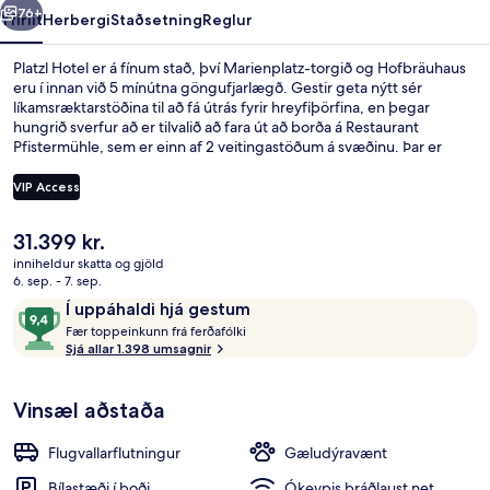
76+
Yfirlit
Herbergi
Staðsetning
Reglur
Platzl Hotel er á fínum stað, því Marienplatz-torgið og Hofbräuhaus
eru í innan við 5 mínútna göngufjarlægð. Gestir geta nýtt sér
líkamsræktarstöðina til að fá útrás fyrir hreyfiþörfina, en þegar
hungrið sverfur að er tilvalið að fara út að borða á Restaurant
Pfistermühle, sem er einn af 2 veitingastöðum á svæðinu. Þar er
héraðsbundin matargerðarlist í hávegum höfð og opið er fyrir
hádegisverð og kvöldverð. Meðal annarra þæginda á þessu hóteli
VIP Access
fyrir vandláta eru bar/setustofa og gufubað. Meðal þess sem
ferðamenn sem hafa heimsótt staðinn eru sérstaklega ánægðir með
Núverandi
31.399 kr.
eru hjálpsamt starfsfólk og ástand gististaðarins almennt.
Sæti í anddyri
verð
Gististaðurinn er stutt frá almenningssamgöngum: Nationaltheater-
inniheldur skatta og gjöld
er
6. sep. - 7. sep.
sporvagnastoppistöðin er í 2 mínútna göngufjarlægð og
31.399 kr.
Kammerspiele-sporvagnastoppistöðin í 5 mínútna.
Umsagnir
9,4
Í uppáhaldi hjá gestum
F
af
Fær toppeinkunn frá ferðafólki
æ
Sjá allar 1.398 umsagnir
10,
r
Í
uppáhaldi
Vinsæl aðstaða
t
hjá
o
gestum
p
Flugvallarflutningur
Gæludýravænt
p
e
Bílastæði í boði
Ókeypis þráðlaust net