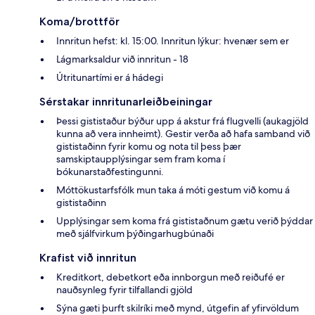
Koma/brottför
Innritun hefst: kl. 15:00. Innritun lýkur: hvenær sem er
Lágmarksaldur við innritun - 18
Útritunartími er á hádegi
Sérstakar innritunarleiðbeiningar
Þessi gististaður býður upp á akstur frá flugvelli (aukagjöld
kunna að vera innheimt). Gestir verða að hafa samband við
gististaðinn fyrir komu og nota til þess þær
samskiptaupplýsingar sem fram koma í
bókunarstaðfestingunni.
Móttökustarfsfólk mun taka á móti gestum við komu á
gististaðinn
Upplýsingar sem koma frá gististaðnum gætu verið þýddar
með sjálfvirkum þýðingarhugbúnaði
Krafist við innritun
Kreditkort, debetkort eða innborgun með reiðufé er
nauðsynleg fyrir tilfallandi gjöld
Sýna gæti þurft skilríki með mynd, útgefin af yfirvöldum