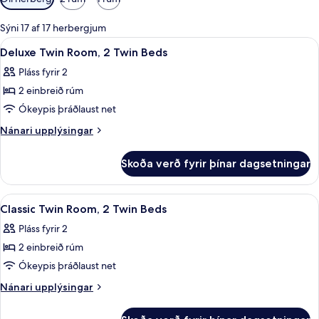
í
boði
Sýni 17 af 17 herbergjum
fyrir
Skoða
Rúmföt af bestu gerð, míníbar, öryggis
4
Deluxe Twin Room, 2 Twin Beds
herbergi
allar
Pláss fyrir 2
myndir
2 einbreið rúm
fyrir
Deluxe
Ókeypis þráðlaust net
Twin
Nánari
Nánari upplýsingar
Room,
upplýsingar
fyrir
2
Skoða verð fyrir þínar dagsetningar
Deluxe
Twin
Twin
Beds
Room,
Skoða
Rúmföt af bestu gerð, míníbar, öryggis
3
2
Classic Twin Room, 2 Twin Beds
allar
Twin
Pláss fyrir 2
Beds
myndir
2 einbreið rúm
fyrir
Classic
Ókeypis þráðlaust net
Twin
Nánari
Nánari upplýsingar
Room,
upplýsingar
fyrir
2