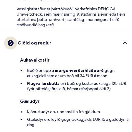
Þessi gististaður er þátttökuaðili verkefnisins DEHOGA
Umweltcheck, sem mælir áhrif gististaðarins á einn eða fleiri
eftirtalinna þátta: umhverfi, samfélag, menningararfleifð,
staðbundið hagkerfi.
Gjöld og reglur
Aukavalkostir
Boðið er upp á
morgunverðarhlaðborð
gegn
aukagjaldi sem er um það bil 34 EUR á mann
Flugvallarskutla
er í boði og kostar aukalega 125 EUR
fyrir bifreið (aðra leið, hámarksfarþegafjöldi 2)
Gæludýr
Þjónustudýr eru undanskilin frá gjöldum
Gæludýr eru leyfð gegn aukagjaldi, EUR 15 á gæludýr, á
dag