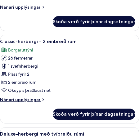
meðalstórt
Nánari
Nánari upplýsingar
tvíbreitt
upplýsingar
rúm
fyrir
Skoða verð fyrir þínar dagsetningar
Classic-
herbergi
-
Skoða
Rúmföt af bestu gerð, míníbar, öryggis
3
1
Classic-herbergi - 2 einbreið rúm
allar
meðalstórt
Borgarútsýni
tvíbreitt
myndir
rúm
26 fermetrar
fyrir
Classic-
1 svefnherbergi
herbergi
Pláss fyrir 2
-
2 einbreið rúm
2
Ókeypis þráðlaust net
einbreið
Nánari
Nánari upplýsingar
rúm
upplýsingar
fyrir
Skoða verð fyrir þínar dagsetningar
Classic-
herbergi
-
Skoða
Rúmföt af bestu gerð, míníbar, öryggis
4
2
Deluxe-herbergi með tvíbreiðu rúmi
allar
einbreið