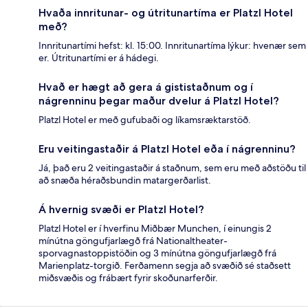
Hvaða innritunar- og útritunartíma er Platzl Hotel
með?
Innritunartími hefst: kl. 15:00. Innritunartíma lýkur: hvenær sem
er. Útritunartími er á hádegi.
Hvað er hægt að gera á gististaðnum og í
nágrenninu þegar maður dvelur á Platzl Hotel?
Platzl Hotel er með gufubaði og líkamsræktarstöð.
Eru veitingastaðir á Platzl Hotel eða í nágrenninu?
Já, það eru 2 veitingastaðir á staðnum, sem eru með aðstöðu til
að snæða héraðsbundin matargerðarlist.
Á hvernig svæði er Platzl Hotel?
Platzl Hotel er í hverfinu Miðbær Munchen, í einungis 2
mínútna göngufjarlægð frá Nationaltheater-
sporvagnastoppistöðin og 3 mínútna göngufjarlægð frá
Marienplatz-torgið. Ferðamenn segja að svæðið sé staðsett
miðsvæðis og frábært fyrir skoðunarferðir.