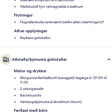
Hleðslustöð fyrir rafmagnsbíla á staðnum
Flutningur
Flugvallarskutla samkvæmt beiðni (allan sólarhringinn)*
Aðrar upplýsingar
Reyklaus gististaður
Aðstaða/þjónusta gististaðar
Matur og drykkur
Morgunverðarhlaðborð (aukagjald) daglega kl. 07:00–kl.
11:00
2 veitingastaðir
Bar/setustofa
Herbergisþjónusta (á ákveðnum tímum)
Ferðast með börn