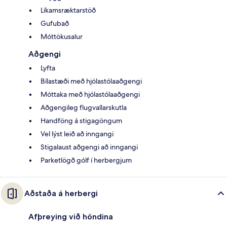
Líkamsræktarstöð
Gufubað
Móttökusalur
Aðgengi
Lyfta
Bílastæði með hjólastólaaðgengi
Móttaka með hjólastólaaðgengi
Aðgengileg flugvallarskutla
Handföng á stigagöngum
Vel lýst leið að inngangi
Stigalaust aðgengi að inngangi
Parketlögð gólf í herbergjum
Aðstaða á herbergi
Afþreying við höndina