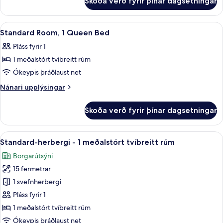
Skoða verð fyrir þínar dagsetningar
Classic
Twin
Twin
Beds
Room,
Skoða
Rúmföt af bestu gerð, míníbar, öryggis
2
2
Standard Room, 1 Queen Bed
allar
Twin
Pláss fyrir 1
Beds
myndir
1 meðalstórt tvíbreitt rúm
fyrir
Standard
Ókeypis þráðlaust net
Room,
Nánari
Nánari upplýsingar
1
upplýsingar
fyrir
Queen
Skoða verð fyrir þínar dagsetningar
Standard
Bed
Room,
1
Skoða
Rúmföt af bestu gerð, míníbar, öryggis
2
Queen
Standard-herbergi - 1 meðalstórt tvíbreitt rúm
allar
Bed
Borgarútsýni
myndir
15 fermetrar
fyrir
Standard-
1 svefnherbergi
herbergi
Pláss fyrir 1
-
1 meðalstórt tvíbreitt rúm
1
Ókeypis þráðlaust net