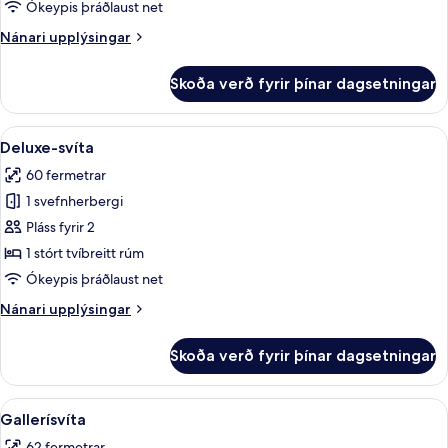
Ókeypis þráðlaust net
Nánari
Nánari upplýsingar
upplýsingar
fyrir
Skoða verð fyrir þínar dagsetningar
Superior-
svíta
Skoða
Rúmföt af bestu gerð, míníbar, öryggis
5
Deluxe-svíta
allar
60 fermetrar
myndir
1 svefnherbergi
fyrir
Deluxe-
Pláss fyrir 2
svíta
1 stórt tvíbreitt rúm
Ókeypis þráðlaust net
Nánari
Nánari upplýsingar
upplýsingar
fyrir
Skoða verð fyrir þínar dagsetningar
Deluxe-
svíta
Skoða
Gallerísvíta | Rúmföt af bestu gerð, mí
7
Gallerísvíta
allar
62 fermetrar