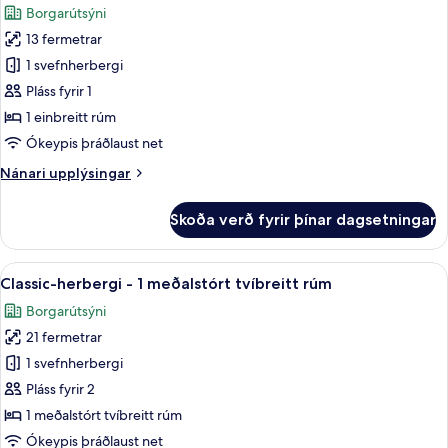
Borgarútsýni
myndir
13 fermetrar
fyrir
Classic-
1 svefnherbergi
herbergi
Pláss fyrir 1
-
1 einbreitt rúm
1
Ókeypis þráðlaust net
einbreitt
Nánari
Nánari upplýsingar
rúm
upplýsingar
fyrir
Skoða verð fyrir þínar dagsetningar
Classic-
herbergi
-
Skoða
Rúmföt af bestu gerð, míníbar, öryggis
3
1
Classic-herbergi - 1 meðalstórt tvíbreitt rúm
allar
einbreitt
Borgarútsýni
rúm
myndir
21 fermetrar
fyrir
Classic-
1 svefnherbergi
herbergi
Pláss fyrir 2
-
1 meðalstórt tvíbreitt rúm
1
Ókeypis þráðlaust net