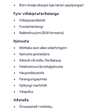
Börn dvelja ókeypis (sjá nánari upplýsingar)
Fyrir viðskiptaferðalanga
Viðskiptamiðstöð
Fundarherbergi
Ráðstefnurými (504 fermetra)
Þjónusta
Móttaka opin allan sólarhringinn
Þjónusta gestastjóra
Aðstoð við miða-/ferðakaup
Fatahreinsun/þvottaþjónusta
Hárgreiðslustofa
Farangursgeymsla
Fjöltyngt starfsfólk
Vikapiltur
Aðstaða
Öryggishólf í móttöku