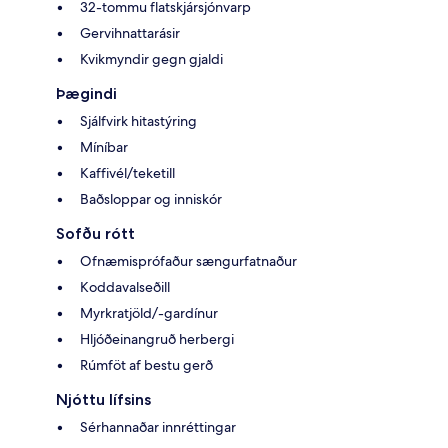
32-tommu flatskjársjónvarp
Gervihnattarásir
Kvikmyndir gegn gjaldi
Þægindi
Sjálfvirk hitastýring
Míníbar
Kaffivél/teketill
Baðsloppar og inniskór
Sofðu rótt
Ofnæmisprófaður sængurfatnaður
Koddavalseðill
Myrkratjöld/-gardínur
Hljóðeinangruð herbergi
Rúmföt af bestu gerð
Njóttu lífsins
Sérhannaðar innréttingar