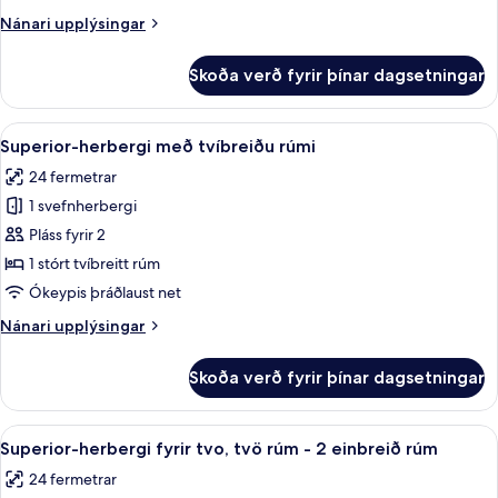
tvö
Nánari
Nánari upplýsingar
rúm
upplýsingar
-
fyrir
Skoða verð fyrir þínar dagsetningar
2
Deluxe-
herbergi
einbreið
fyrir
Skoða
Rúmföt af bestu gerð, míníbar, öryggis
rúm
3
tvo,
Superior-herbergi með tvíbreiðu rúmi
allar
tvö
24 fermetrar
rúm
myndir
-
1 svefnherbergi
fyrir
2
Superior-
Pláss fyrir 2
einbreið
herbergi
rúm
1 stórt tvíbreitt rúm
með
Ókeypis þráðlaust net
tvíbreiðu
Nánari
Nánari upplýsingar
rúmi
upplýsingar
fyrir
Skoða verð fyrir þínar dagsetningar
Superior-
herbergi
með
Skoða
Rúmföt af bestu gerð, míníbar, öryggis
3
tvíbreiðu
Superior-herbergi fyrir tvo, tvö rúm - 2 einbreið rúm
allar
rúmi
24 fermetrar
myndir