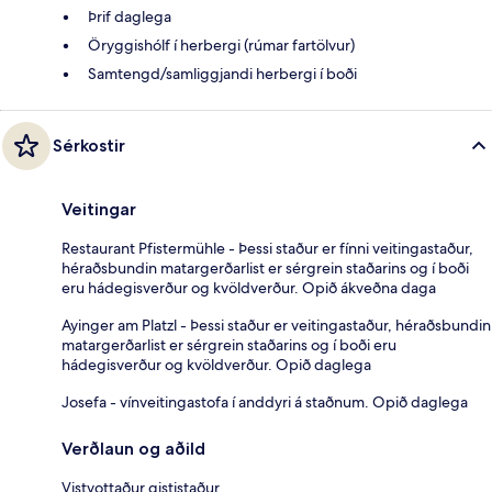
Þrif daglega
Öryggishólf í herbergi (rúmar fartölvur)
Samtengd/samliggjandi herbergi í boði
Sérkostir
Veitingar
Restaurant Pfistermühle - Þessi staður er fínni veitingastaður,
héraðsbundin matargerðarlist er sérgrein staðarins og í boði
eru hádegisverður og kvöldverður. Opið ákveðna daga
Ayinger am Platzl - Þessi staður er veitingastaður, héraðsbundin
matargerðarlist er sérgrein staðarins og í boði eru
hádegisverður og kvöldverður. Opið daglega
Josefa - vínveitingastofa í anddyri á staðnum. Opið daglega
Verðlaun og aðild
Vistvottaður gististaður