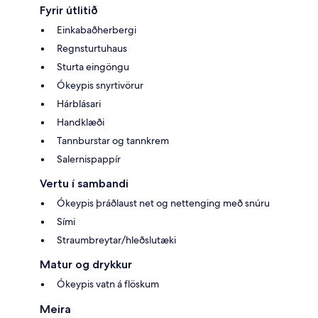
Fyrir útlitið
Einkabaðherbergi
Regnsturtuhaus
Sturta eingöngu
Ókeypis snyrtivörur
Hárblásari
Handklæði
Tannburstar og tannkrem
Salernispappír
Vertu í sambandi
Ókeypis þráðlaust net og nettenging með snúru
Sími
Straumbreytar/hleðslutæki
Matur og drykkur
Ókeypis vatn á flöskum
Meira