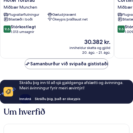
Hotel Torbräu
Cortii
Torbräu
Hotel
Miðbær Munchen
Miðbær
Miðbær
Miðbær
Flugvallarflutningur
Gæludýravænt
Flugva
Munchen
Munche
Bílastæði í boði
Ókeypis þráðlaust net
Bílastæ
9.6
9.6
Stórkostlegt
Stó
9,6
9,6
af
af
1.013 umsagnir
1.00
10,
10,
Verðið
30.382 kr.
Stórkostlegt,
Stórkost
er
1.013
1.009
inniheldur skatta og gjöld
30.382 kr.
20. ágú. - 21. ágú.
umsagnir
umsagni
Samanburður við svipaða gististaði
Skráðu þig inn til að sjá gjaldgenga afslætti og ávinninga.
Meiri ávinningur fyrir meiri ævintýri!
Innskrá
Skráðu þig, það er ókeypis
Um hverfið