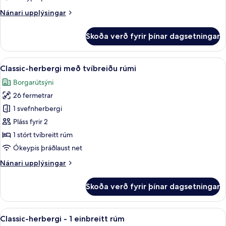
meðalstórt
Nánari
Nánari upplýsingar
tvíbreitt
upplýsingar
rúm
fyrir
Skoða verð fyrir þínar dagsetningar
Standard-
herbergi
-
Skoða
Rúmföt af bestu gerð, míníbar, öryggis
4
1
Classic-herbergi með tvíbreiðu rúmi
allar
meðalstórt
Borgarútsýni
tvíbreitt
myndir
rúm
26 fermetrar
fyrir
Classic-
1 svefnherbergi
herbergi
Pláss fyrir 2
með
1 stórt tvíbreitt rúm
tvíbreiðu
Ókeypis þráðlaust net
rúmi
Nánari
Nánari upplýsingar
upplýsingar
fyrir
Skoða verð fyrir þínar dagsetningar
Classic-
herbergi
með
Skoða
Rúmföt af bestu gerð, míníbar, öryggis
3
tvíbreiðu
Classic-herbergi - 1 einbreitt rúm
allar
rúmi