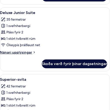
svíta
Skoða
Deluxe Junior Suite | Rúmföt af bestu 
5
Deluxe Junior Suite
allar
35 fermetrar
myndir
1 svefnherbergi
fyrir
Deluxe
Pláss fyrir 2
Junior
1 stórt tvíbreitt rúm
Suite
Ókeypis þráðlaust net
Nánari
Nánari upplýsingar
upplýsingar
fyrir
Skoða verð fyrir þínar dagsetningar
Deluxe
Junior
Suite
Skoða
Superior-svíta | Rúmföt af bestu gerð,
4
Superior-svíta
allar
42 fermetrar
myndir
1 svefnherbergi
fyrir
Superior-
Pláss fyrir 2
svíta
1 stórt tvíbreitt rúm