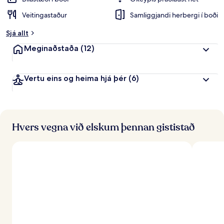
i
Veitingastaður
Samliggjandi herbergi í boði
n
k
Sjá allt
u
n
Meginaðstaða
(12)
n
f
Vertu eins og heima hjá þér
(6)
r
á
f
e
r
Hvers vegna við elskum þennan gististað
ð
a
f
ó
l
k
i