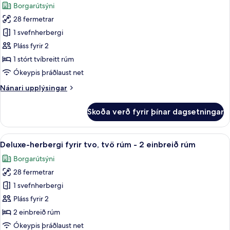
Borgarútsýni
rúm
myndir
28 fermetrar
fyrir
Deluxe-
1 svefnherbergi
herbergi
Pláss fyrir 2
með
1 stórt tvíbreitt rúm
tvíbreiðu
Ókeypis þráðlaust net
rúmi
Nánari
Nánari upplýsingar
upplýsingar
fyrir
Skoða verð fyrir þínar dagsetningar
Deluxe-
herbergi
með
Skoða
Rúmföt af bestu gerð, míníbar, öryggis
3
tvíbreiðu
Deluxe-herbergi fyrir tvo, tvö rúm - 2 einbreið rúm
allar
rúmi
Borgarútsýni
myndir
28 fermetrar
fyrir
Deluxe-
1 svefnherbergi
herbergi
Pláss fyrir 2
fyrir
2 einbreið rúm
tvo,
Ókeypis þráðlaust net