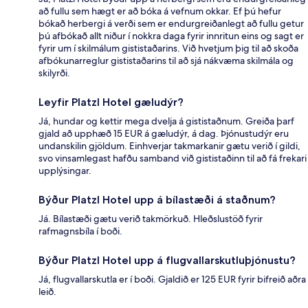
að fullu sem hægt er að bóka á vefnum okkar. Ef þú hefur
bókað herbergi á verði sem er endurgreiðanlegt að fullu getur
þú afbókað allt niður í nokkra daga fyrir innritun eins og sagt er
fyrir um í skilmálum gististaðarins. Við hvetjum þig til að skoða
afbókunarreglur gististaðarins til að sjá nákvæma skilmála og
skilyrði.
Leyfir Platzl Hotel gæludýr?
Já, hundar og kettir mega dvelja á gististaðnum. Greiða þarf
gjald að upphæð 15 EUR á gæludýr, á dag. Þjónustudýr eru
undanskilin gjöldum. Einhverjar takmarkanir gætu verið í gildi,
svo vinsamlegast hafðu samband við gististaðinn til að fá frekari
upplýsingar.
Býður Platzl Hotel upp á bílastæði á staðnum?
Já. Bílastæði gætu verið takmörkuð. Hleðslustöð fyrir
rafmagnsbíla í boði.
Býður Platzl Hotel upp á flugvallarskutluþjónustu?
Já, flugvallarskutla er í boði. Gjaldið er 125 EUR fyrir bifreið aðra
leið.