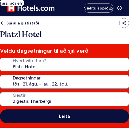
Fara í aðalefni
Sæktu appið
Sjá alla gististaði
Platzl Hotel
Veldu dagsetningar til að sjá verð
Hvert viltu fara?
Dagsetningar
Gestir
Leita