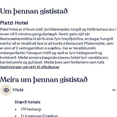
Um þennan gististað
Platzl Hotel
Platzl Hotel er á fínum stað, því Marienplatz-torgið og Hofbräuhaus eru í
innan við 5 mínútna göngufjarlægð. Gestir geta nýtt sér
líkamsræktarstöðina til að fá útrás fyrir hreyfiþörfina, en þegar hungrið
sverfur að er tilvalið að fara út að borða á Restaurant Pfistermühle, sem
er einn af 2 veitingastöðum á svæðinu. Þar er héraðsbundin
matargerðarlist í hávegum höfð og opið er fyrir hádegisverð og
kvöldverð. Meðal annarra þæginda á þessu hóteli fyrir vandláta eru
bar/setustofa og gufubað. Meðal þess sem ferðamenn sem hafa
heimsótt staðinn eru sérstaklega ánægðir með eru hjálpsamt starfsfólk
Upplýsingar um rétt til afbókunar
og ástand gististaðarins almennt. Gististaðurinn er stutt frá
almenningssamgöngum: Nationaltheater-sporvagnastoppistöðin er í 2
Meira um þennan gististað
mínútna göngufjarlægð og Kammerspiele-sporvagnastoppistöðin í 5
mínútna.
Yfirlit
Stærð hótels
179 herbergi
Er á meira en 5 hæðum