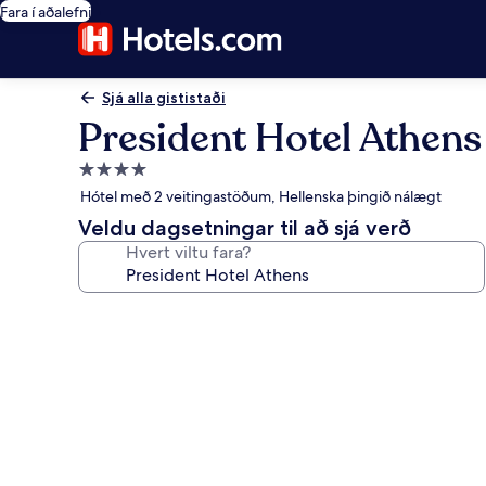
Fara í aðalefni
Sjá alla gististaði
President Hotel Athens
4.0
stjörnu
Hótel með 2 veitingastöðum, Hellenska þingið nálægt
gististaður
Veldu dagsetningar til að sjá verð
Hvert viltu fara?
Myndasafn
fyrir
President
Hotel
Athens