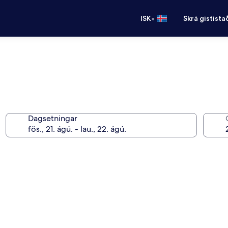
•
ISK
Skrá gistista
Dagsetningar