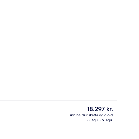
aðir; hádegisverður og kvöldverður í boði
Þakverönd
Núverandi
18.297 kr.
verð
inniheldur skatta og gjöld
er
8. ágú. - 9. ágú.
tistaðar – að kvöld-/næturlagi
Verönd/útipallur
18.297 kr.