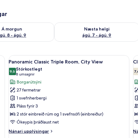
gar
ð á morgun ágú. 8 - ágú. 9
Athuga framboð næstu helgi ágú. 7 - 
Á morgun
Næsta helgi
gú. 8 - ágú. 9
ágú. 7 - ágú. 9
 View | Ofnæmisprófaður sængurfatnaður, öryggishólf í herbergi
Skoða
Panoramic Classic Triple Room, City V
S
11
Panoramic Classic Triple Room, City View
Cl
allar
al
Stórkostlegt
myndir
9,6
m
7,
9,6 af 10
(8
8 umsagnir
fyrir
fy
umsagnir)
Borgarútsýni
Panoramic
Cl
27 fermetrar
Classic
D
1 svefnherbergi
Triple
o
Pláss fyrir 3
Room,
T
2 stór einbreið rúm og 1 svefnsófi (einbreiður)
City
C
View
V
Ókeypis þráðlaust net
Nánari
Ná
Nánari upplýsingar
Ná
upplýsingar
up