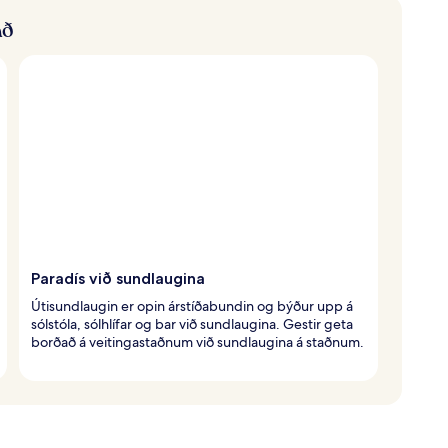
að
Paradís við sundlaugina
Útisundlaugin er opin árstíðabundin og býður upp á
sólstóla, sólhlífar og bar við sundlaugina. Gestir geta
borðað á veitingastaðnum við sundlaugina á staðnum.