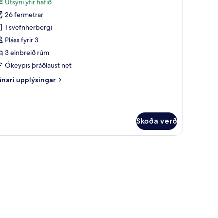
Útsýni yfir hafið
yndir
26 fermetrar
rir
eluxe
1 svefnherbergi
riple
Pláss fyrir 3
anoramic
3 einbreið rúm
iew
Ókeypis þráðlaust net
oom
nari
nari upplýsingar
plýsingar
rir
luxe
iple
Skoða verð
noramic
ew
oom
gi