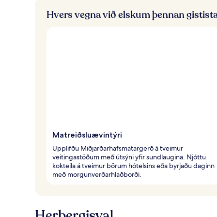
Hvers vegna við elskum þennan gistist
Matreiðsluævintýri
Upplifðu Miðjarðarhafsmatargerð á tveimur
veitingastöðum með útsýni yfir sundlaugina. Njóttu
kokteila á tveimur börum hótelsins eða byrjaðu daginn
með morgunverðarhlaðborði.
Herbergisval