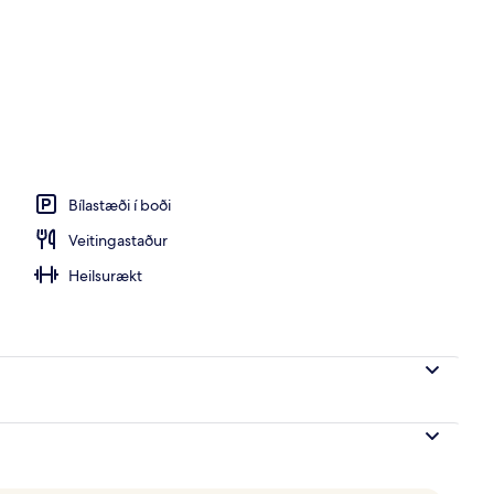
ðir; hádegisverður og kvöldverður í boði
Bílastæði í boði
Veitingastaður
Heilsurækt