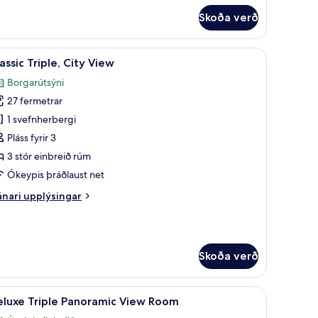
rir
Skoða verð
assic
uble
ggishólf í herbergi
koða
Classic Triple, City View | Ofnæmisprófaður s
5
in,
assic Triple, City View
lar
ty
Borgarútsýni
ew
yndir
27 fermetrar
rir
assic
1 svefnherbergi
iple,
Pláss fyrir 3
ity
3 stór einbreið rúm
iew
Ókeypis þráðlaust net
nari
nari upplýsingar
plýsingar
rir
assic
iple,
Skoða verð
ty
ew
fnæmisprófaður sængurfatnaður, öryggishólf í herbergi
koða
Ofnæmisprófaður sængurfatnaður, öryggishól
4
eluxe Triple Panoramic View Room
lar