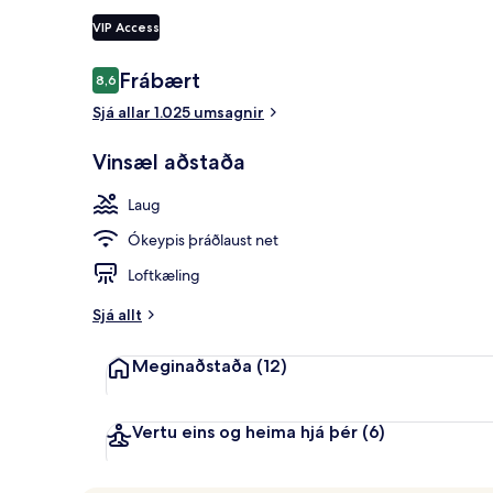
VIP Access
2 veitingasta
Umsagnir
Frábært
8,6
8,6 af 10
Sjá allar 1.025 umsagnir
Vinsæl aðstaða
Laug
Ókeypis þráðlaust net
Loftkæling
Sjá allt
Meginaðstaða
(12)
Vertu eins og heima hjá þér
(6)