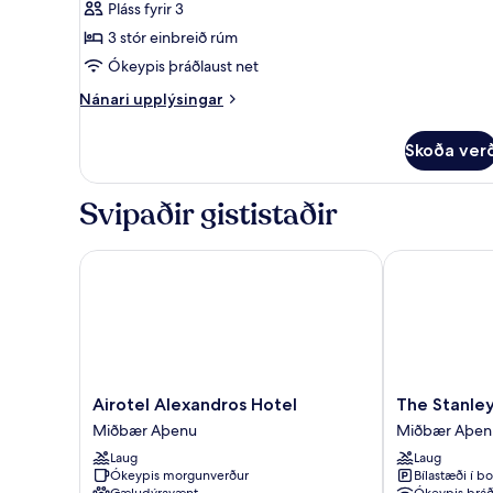
Pláss fyrir 3
Classic
3 stór einbreið rúm
Triple
Room,
Ókeypis þráðlaust net
City
Nánari
Nánari upplýsingar
View
upplýsingar
fyrir
Skoða ver
Panoramic
3
Single
Svipaðir gististaðir
Classic
Triple
Room,
Airotel Alexandros Hotel
The Stanley
City
View
Airotel
The
Airotel Alexandros Hotel
The Stanle
Alexandros
Stanley
Miðbær Aþenu
Miðbær Aþen
Hotel
Miðbær
Laug
Laug
Miðbær
Aþenu
Ókeypis morgunverður
Bílastæði í bo
Aþenu
Gæludýravænt
Ókeypis þráð