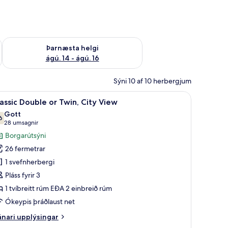
ágú. 9
Athuga framboð þarnæstu helgi ágú. 14 - ágú. 16
Þarnæsta helgi
ágú. 14 - ágú. 16
Sýni 10 af 10 herbergjum
iew | Ofnæmisprófaður sængurfatnaður, öryggishólf í herbergi
koða
Classic Double or Twin, City View | Ofnæmisp
8
assic Double or Twin, City View
lar
Gott
yndir
6
7,6 af 10
(28
28 umsagnir
rir
umsagnir)
Borgarútsýni
assic
26 fermetrar
ouble
1 svefnherbergi
r
Pláss fyrir 3
win,
1 tvíbreitt rúm EÐA 2 einbreið rúm
ity
iew
Ókeypis þráðlaust net
nari
nari upplýsingar
plýsingar