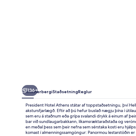
136+
Yfirlit
Herbergi
Staðsetning
Reglur
President Hotel Athens státar af toppstaðsetningu, því Hel
akstursfjarlægð. Eftir að þú hefur buslað nægju þína í útil
sem eru á staðnum eða grípa svalandi drykk á einum af þe
bar við sundlaugarbakkann, líkamsræktaraðstaða og verön
en meðal þess sem þeir nefna sem sérstaka kosti eru hjálpsam
komast í almenningssamgöngur: Panormou lestarstöðin er í