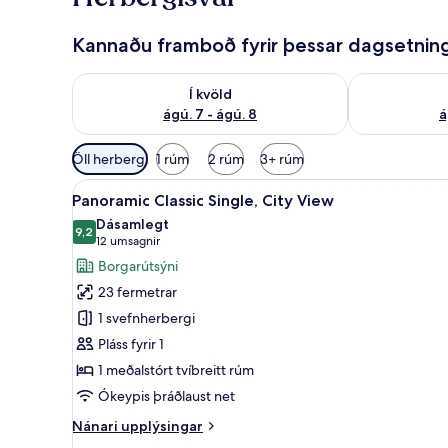
Kannaðu framboð fyrir þessar dagsetnin
Athuga framboð í kvöld ágú. 7 - ágú. 8
Athuga frambo
Í kvöld
ágú. 7 - ágú. 8
á
Síur
Öll herbergi
1 rúm
2 rúm
3+ rúm
í
Skoða
Panoramic Classic Single, City
boði
8
Panoramic Classic Single, City View
allar
fyrir
Dásamlegt
myndir
9,2
herbergi
9,2 af 10
(12
12 umsagnir
fyrir
umsagnir)
Borgarútsýni
Panoramic
23 fermetrar
Classic
1 svefnherbergi
Single,
Pláss fyrir 1
City
1 meðalstórt tvíbreitt rúm
View
Ókeypis þráðlaust net
Nánari
Nánari upplýsingar
upplýsingar