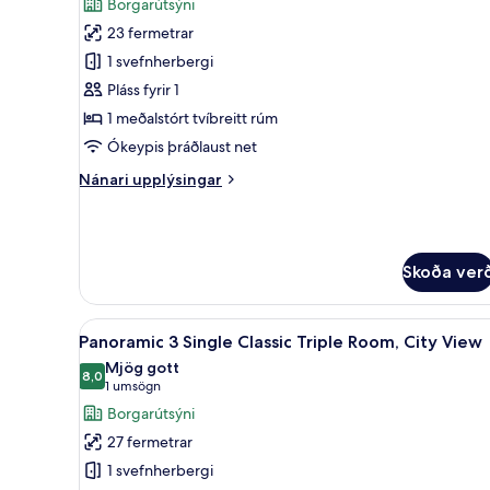
Borgarútsýni
City
myndir
View
23 fermetrar
fyrir
Deluxe
1 svefnherbergi
Single
Pláss fyrir 1
Panoramic
1 meðalstórt tvíbreitt rúm
View
Ókeypis þráðlaust net
Room
Nánari
Nánari upplýsingar
upplýsingar
fyrir
Deluxe
Single
Skoða ver
Panoramic
View
Room
Skoða
Panoramic 3 Single Classic Tri
5
Panoramic 3 Single Classic Triple Room, City View
allar
Mjög gott
myndir
8,0
8,0 af 10
(1
1 umsögn
fyrir
umsögn)
Borgarútsýni
Panoramic
27 fermetrar
3
1 svefnherbergi
Single