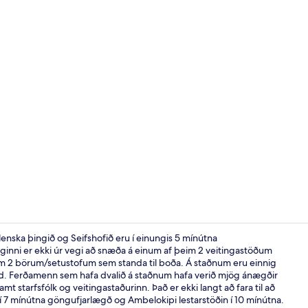
2 veitingast
lenska þingið og Seifshofið eru í einungis 5 mínútna
auginni er ekki úr vegi að snæða á einum af þeim 2 veitingastöðum
im 2 börum/setustofum sem standa til boða. Á staðnum eru einnig
Framhlið gis
d. Ferðamenn sem hafa dvalið á staðnum hafa verið mjög ánægðir
t starfsfólk og veitingastaðurinn. Það er ekki langt að fara til að
 7 mínútna göngufjarlægð og Ambelokipi lestarstöðin í 10 mínútna.