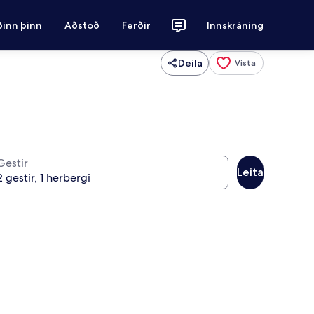
ðinn þinn
Aðstoð
Ferðir
Innskráning
Deila
Vista
Gestir
Leita