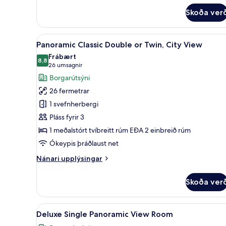
fyrir
Skoða ver
Panoramic
Classic
Single,
Skoða
Panoramic Classic Double or T
13
City
Panoramic Classic Double or Twin, City View
allar
View
Frábært
myndir
8,8
8,8 af 10
(26
26 umsagnir
fyrir
umsagnir)
Borgarútsýni
Panoramic
26 fermetrar
Classic
1 svefnherbergi
Double
Pláss fyrir 3
or
1 meðalstórt tvíbreitt rúm EÐA 2 einbreið rúm
Twin,
City
Ókeypis þráðlaust net
View
Nánari
Nánari upplýsingar
upplýsingar
fyrir
Skoða ver
Panoramic
Classic
Double
Skoða
Deluxe Single Panoramic View
7
or
Deluxe Single Panoramic View Room
allar
Twin,