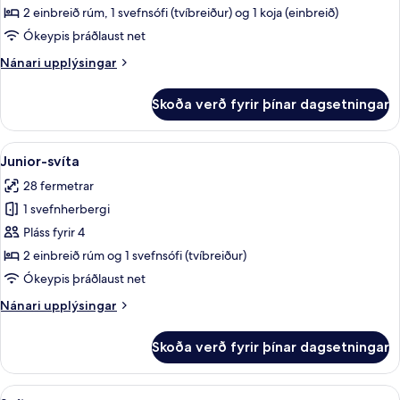
Room
2 einbreið rúm, 1 svefnsófi (tvíbreiður) og 1 koja (einbreið)
Six
Ókeypis þráðlaust net
Nánari
Nánari upplýsingar
upplýsingar
fyrir
Skoða verð fyrir þínar dagsetningar
Classic
Room
Six
Skoða
Öryggishólf í herbergi, skrifborð, vinn
9
Junior-svíta
allar
28 fermetrar
myndir
1 svefnherbergi
fyrir
Junior-
Pláss fyrir 4
svíta
2 einbreið rúm og 1 svefnsófi (tvíbreiður)
Ókeypis þráðlaust net
Nánari
Nánari upplýsingar
upplýsingar
fyrir
Skoða verð fyrir þínar dagsetningar
Junior-
svíta
Skoða
Svíta | Öryggishólf í herbergi, skrifbo