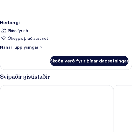
Herbergi
Pláss fyrir 6
Ókeypis þráðlaust net
Nánari
Nánari upplýsingar
upplýsingar
fyrir
Skoða verð fyrir þínar dagsetningar
Herbergi
Svipaðir gististaðir
CABINN Copenhagen
Wakeup 