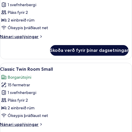
1 svefnherbergi
fyrir
Classic-
Pláss fyrir 2
herbergi
2 einbreið rúm
Ókeypis þráðlaust net
Nánari
Nánari upplýsingar
upplýsingar
fyrir
Skoða verð fyrir þínar dagsetningar
Classic-
herbergi
Skoða
Öryggishólf í herbergi, skrifborð, vinn
8
Classic Twin Room Small
allar
Borgarútsýni
myndir
15 fermetrar
fyrir
Classic
1 svefnherbergi
Twin
Pláss fyrir 2
Room
2 einbreið rúm
Small
Ókeypis þráðlaust net
Nánari
Nánari upplýsingar
upplýsingar