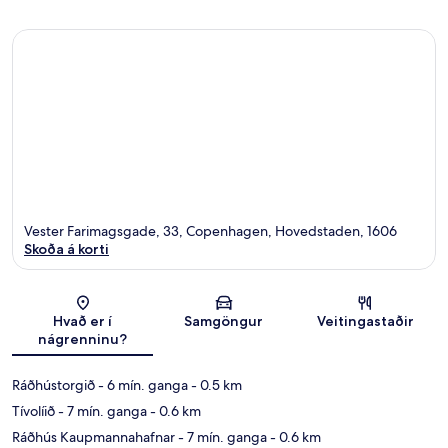
Vester Farimagsgade, 33, Copenhagen, Hovedstaden, 1606
Skoða á korti
Kort
Hvað er í
Samgöngur
Veitingastaðir
nágrenninu?
Ráðhústorgið
- 6 mín. ganga
- 0.5 km
Tívolíið
- 7 mín. ganga
- 0.6 km
Ráðhús Kaupmannahafnar
- 7 mín. ganga
- 0.6 km