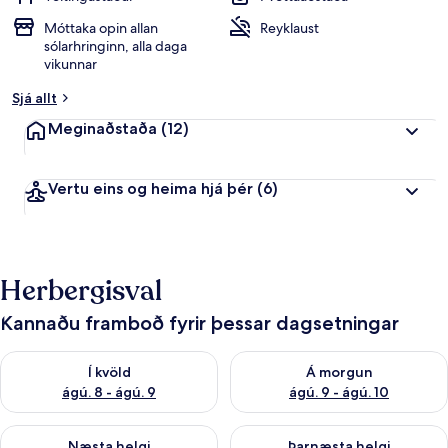
Móttaka opin allan
Reyklaust
sólarhringinn, alla daga
vikunnar
Sjá allt
Meginaðstaða
(12)
Vertu eins og heima hjá þér
(6)
Herbergisval
Kannaðu framboð fyrir þessar dagsetningar
Athuga framboð í kvöld ágú. 8 - ágú. 9
Athuga framboð á morgun ágú.
Í kvöld
Á morgun
ágú. 8 - ágú. 9
ágú. 9 - ágú. 10
Athuga framboð næstu helgi ágú. 14 - ágú. 16
Athuga framboð þarnæstu helg
Næsta helgi
Þarnæsta helgi