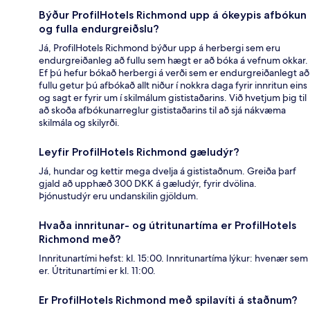
Býður ProfilHotels Richmond upp á ókeypis afbókun
og fulla endurgreiðslu?
Já, ProfilHotels Richmond býður upp á herbergi sem eru
endurgreiðanleg að fullu sem hægt er að bóka á vefnum okkar.
Ef þú hefur bókað herbergi á verði sem er endurgreiðanlegt að
fullu getur þú afbókað allt niður í nokkra daga fyrir innritun eins
og sagt er fyrir um í skilmálum gististaðarins. Við hvetjum þig til
að skoða afbókunarreglur gististaðarins til að sjá nákvæma
skilmála og skilyrði.
Leyfir ProfilHotels Richmond gæludýr?
Já, hundar og kettir mega dvelja á gististaðnum. Greiða þarf
gjald að upphæð 300 DKK á gæludýr, fyrir dvölina.
Þjónustudýr eru undanskilin gjöldum.
Hvaða innritunar- og útritunartíma er ProfilHotels
Richmond með?
Innritunartími hefst: kl. 15:00. Innritunartíma lýkur: hvenær sem
er. Útritunartími er kl. 11:00.
Er ProfilHotels Richmond með spilavíti á staðnum?