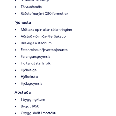
5 fundarherbergi
Tölvuaðstaða
Ráðstefnurými (210 fermetra)
Þjónusta
Móttaka opin allan sólarhringinn
Aðstoð við miða-/ferðakaup
Bílaleiga á staðnum
Fatahreinsun/þvottaþjónusta
Farangursgeymsla
Fjöltyngt starfsfólk
Hjólaleiga
Hjólaskutla
Hjólageymsla
Aðstaða
1 bygging/turn
Byggt 1950
Öryggishólf í móttöku