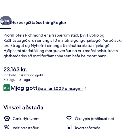
rra
Næsta
66+
Yfirlit
Herbergi
Staðsetning
Reglur
ProfilHotels Richmond er á frábærum stað, því Tívolíið og
Ráðhústorgið eru í einungis 10 mínútna göngufjarlægð. Þar að auki
eru Strøget og Nýhöfn í einungis 5 mínútna akstursfjarlægð.
Hjálpsamt starfsfólk og morgunverðurinn eru meðal helstu kosta
gististaðarins að mati ferðamanna sem hafa heimsótt hann.
Gististaðurinn er stutt frá almenningssamgöngum: Vesterport-
lestarstöðin er í 4 mínútna göngufjarlægð og Rådhuspladsen-
Núverandi
23.163 kr.
lestarstöðin í 8 mínútna.
verð
inniheldur skatta og gjöld
er
30. ágú. - 31. ágú.
Setustofa í anddyri
23.163 kr.
Umsagnir
Mjög gott
8,4
Sjá allar 1.009 umsagnir
8,4 af 10
Vinsæl aðstaða
Gæludýravænt
Ókeypis þráðlaust net
Veitingastaður
Þvottaaðstaða