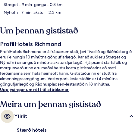
Strøget
- 9 mín. ganga
- 0.8 km
Nýhöfn
- 7 mín. akstur
- 2.3 km
Um þennan gististað
ProfilHotels Richmond
ProfilHotels Richmond er á frábærum stað, því Tívolíið og Ráðhústorgið
eru í einungis 10 mínútna göngufjarlægð. Þar að auki eru Strøget og
Nýhöfn í einungis 5 mínútna akstursfjarlægð. Hjálpsamt starfsfólk og
morgunverðurinn eru meðal helstu kosta gististaðarins að mati
ferðamanna sem hafa heimsótt hann. Gististaðurinn er stutt frá
almenningssamgöngum: Vesterport-lestarstöðin er í 4 mínútna
göngufjarlægð og Rådhuspladsen-lestarstöðin í 8 mínútna.
Upplýsingar um rétt til afbókunar
Meira um þennan gististað
Yfirlit
Stærð hótels