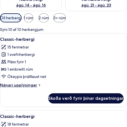
ágú. 14 - ágú. 16
ágú. 21 - ágú. 23
Síur
Öll herbergi
1 rúm
2 rúm
3+ rúm
í
boði
Sýni 10 af 10 herbergjum
fyrir
Skoða
Öryggishólf í herbergi, skrifborð, vinn
4
Classic-herbergi
herbergi
allar
15 fermetrar
myndir
1 svefnherbergi
fyrir
Classic-
Pláss fyrir 1
herbergi
1 einbreitt rúm
Ókeypis þráðlaust net
Nánari
Nánari upplýsingar
upplýsingar
fyrir
Skoða verð fyrir þínar dagsetningar
Classic-
herbergi
Skoða
Öryggishólf í herbergi, skrifborð, vinn
9
Classic-herbergi
allar
18 fermetrar
myndir