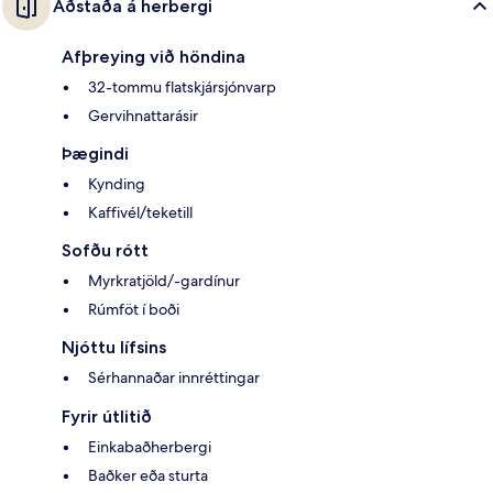
Aðstaða á herbergi
Afþreying við höndina
32-tommu flatskjársjónvarp
Gervihnattarásir
Þægindi
Kynding
Kaffivél/teketill
Sofðu rótt
Myrkratjöld/-gardínur
Rúmföt í boði
Njóttu lífsins
Sérhannaðar innréttingar
Fyrir útlitið
Einkabaðherbergi
Baðker eða sturta