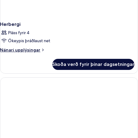
Herbergi
Pláss fyrir 4
Ókeypis þráðlaust net
Nánari
Nánari upplýsingar
upplýsingar
fyrir
Skoða verð fyrir þínar dagsetningar
Herbergi