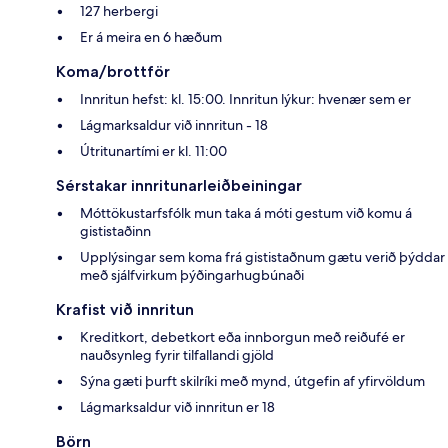
127 herbergi
Er á meira en 6 hæðum
Koma/brottför
Innritun hefst: kl. 15:00. Innritun lýkur: hvenær sem er
Lágmarksaldur við innritun - 18
Útritunartími er kl. 11:00
Sérstakar innritunarleiðbeiningar
Móttökustarfsfólk mun taka á móti gestum við komu á
gististaðinn
Upplýsingar sem koma frá gististaðnum gætu verið þýddar
með sjálfvirkum þýðingarhugbúnaði
Krafist við innritun
Kreditkort, debetkort eða innborgun með reiðufé er
nauðsynleg fyrir tilfallandi gjöld
Sýna gæti þurft skilríki með mynd, útgefin af yfirvöldum
Lágmarksaldur við innritun er 18
Börn