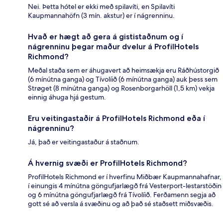
Nei. Þetta hótel er ekki með spilavíti, en Spilavíti
Kaupmannahöfn (3 mín. akstur) er í nágrenninu.
Hvað er hægt að gera á gististaðnum og í
nágrenninu þegar maður dvelur á ProfilHotels
Richmond?
Meðal staða sem er áhugavert að heimsækja eru Ráðhústorgið
(6 mínútna ganga) og Tívolíið (6 mínútna ganga) auk þess sem
Strøget (8 mínútna ganga) og Rosenborgarhöll (1,5 km) vekja
einnig áhuga hjá gestum.
Eru veitingastaðir á ProfilHotels Richmond eða í
nágrenninu?
Já, það er veitingastaður á staðnum.
Á hvernig svæði er ProfilHotels Richmond?
ProfilHotels Richmond er í hverfinu Miðbær Kaupmannahafnar,
í einungis 4 mínútna göngufjarlægð frá Vesterport-lestarstöðin
og 6 mínútna göngufjarlægð frá Tívolíið. Ferðamenn segja að
gott sé að versla á svæðinu og að það sé staðsett miðsvæðis.