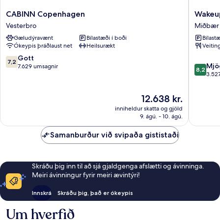
CABINN
Wakeup
CABINN Copenhagen
Wakeu
Copenhagen
Copenh
Vesterbro
Miðbær
Vesterbro
Bernsto
Gæludýravænt
Bílastæði í boði
Bílastæ
Miðbær
Ókeypis þráðlaust net
Heilsurækt
Veitin
Kaupma
7.2
Gott
7,2
8.2
Mjö
af
7.629 umsagnir
8,2
af
3.52
10,
10,
Gott,
Mjög
7.629
Verðið
12.638 kr.
gott,
umsagnir
er
inniheldur skatta og gjöld
3.527
12.638 kr.
9. ágú. - 10. ágú.
umsagni
Samanburður við svipaða gististaði
Skráðu þig inn til að sjá gjaldgenga afslætti og ávinninga.
Meiri ávinningur fyrir meiri ævintýri!
Innskrá
Skráðu þig, það er ókeypis
Um hverfið