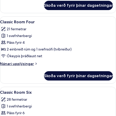
fyrir
Skoða verð fyrir þínar dagsetningar
Classic
Twin
Room
Skoða
Öryggishólf í herbergi, skrifborð, vinn
10
Small
Classic Room Four
allar
21 fermetrar
myndir
1 svefnherbergi
fyrir
Classic
Pláss fyrir 4
Room
2 einbreið rúm og 1 svefnsófi (tvíbreiður)
Four
Ókeypis þráðlaust net
Nánari
Nánari upplýsingar
upplýsingar
fyrir
Skoða verð fyrir þínar dagsetningar
Classic
Room
Four
Skoða
Öryggishólf í herbergi, skrifborð, vinn
7
Classic Room Six
allar
28 fermetrar
myndir
1 svefnherbergi
fyrir
Classic
Pláss fyrir 6