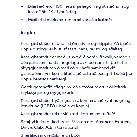
Bílastæði eru í 100 metra fjarlægð frá gististaðnum og
kosta 255 DKK fyrir á dag.
Hæðartakmarkanir kunna að vera á bílastæði.
Reglur
Þessi gististaður er undir stjórn atvinnugestgjafa. Að bjóða
upp á gistingu er hluti af starfi hans, rekstri og aðalfagi.
Þessi gististaður er með útisvæði á borð við svalir, verandir
eða palla sem henta mögulega ekki börnum. Ef þú hefur
áhyggjur mælum við með að þú hafir samband við
gististaðinn fyrir komu til að staðfesta að þau geti boðið þér
upp á hentugt herbergi.
Gestir geta sofið rólega því að á staðnum eru slökkvitæki,
reykskynjari og öryggiskerfi.
Þessi gististaður býður gesti velkomna óháð kynhneigð og
kynvitund (LGBTQ+ boðin velkomin).
Þessi gististaður tekur við kreditkortum og reiðufé.
Samþykkt kreditkort: Visa, Mastercard, American Express,
Diners Club, JCB International
Snertilausar greiðslur eru í boði.