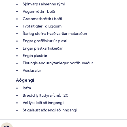
Sjónvarp í almennu rými
Vegan-réttir í boði
Grænmetisréttir í boði
Tvöfalt gler í gluggum
Ítarleg stefna hvað varðar matarsóun
Engar gosflöskur úr plasti
Engar plastkaffiskeiðar
Engin plaströr
Einungis endurnýtanlegur borðbúnaður
Veislusalur
Aðgengi
Lyfta
Breidd lyftudyra (cm): 120
Vel lýst leið að inngangi
Stigalaust aðgengi að inngangi