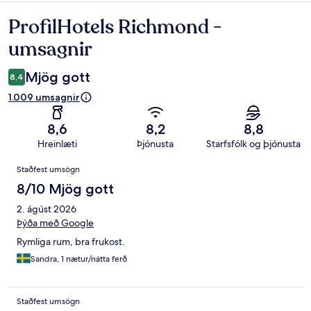
ProfilHotels Richmond -
Umsagnir
umsagnir
Mjög gott
8,4
1.009 umsagnir
8,6
8,2
8,8
Hreinlæti
Þjónusta
Starfsfólk og þjónusta
Umsagnir
Staðfest umsögn
8/10 Mjög gott
2. ágúst 2026
Þýða með Google
Rymliga rum, bra frukost.
Sandra, 1 nætur/nátta ferð
Staðfest umsögn