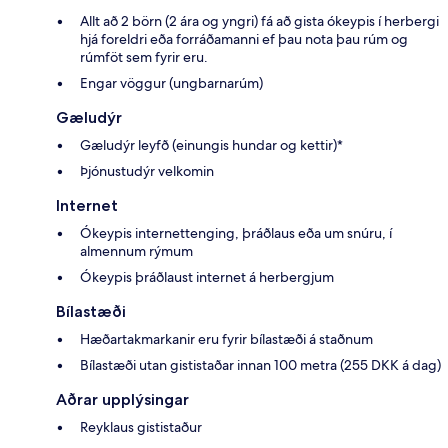
Allt að 2 börn (2 ára og yngri) fá að gista ókeypis í herbergi
hjá foreldri eða forráðamanni ef þau nota þau rúm og
rúmföt sem fyrir eru.
Engar vöggur (ungbarnarúm)
Gæludýr
Gæludýr leyfð (einungis hundar og kettir)*
Þjónustudýr velkomin
Internet
Ókeypis internettenging, þráðlaus eða um snúru, í
almennum rýmum
Ókeypis þráðlaust internet á herbergjum
Bílastæði
Hæðartakmarkanir eru fyrir bílastæði á staðnum
Bílastæði utan gististaðar innan 100 metra (255 DKK á dag)
Aðrar upplýsingar
Reyklaus gististaður