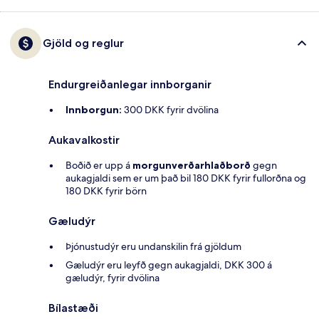
Gjöld og reglur
Endurgreiðanlegar innborganir
Innborgun:
300 DKK fyrir dvölina
Aukavalkostir
Boðið er upp á
morgunverðarhlaðborð
gegn
aukagjaldi sem er um það bil 180 DKK fyrir fullorðna og
180 DKK fyrir börn
Gæludýr
Þjónustudýr eru undanskilin frá gjöldum
Gæludýr eru leyfð gegn aukagjaldi, DKK 300 á
gæludýr, fyrir dvölina
Bílastæði