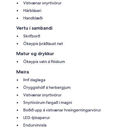
Vistvænar snyrtivörur
Hárblásari
Handklæði
Vertu í sambandi
Skrifborð
Ókeypis þráðlaust net
Matur og drykkur
Ókeypis vatn á flöskum
Meira
Þrif daglega
Öryggishólf á herbergjum
Vistvænar snyrtivörur
Snyrtivörum fargað í magni
Boðið upp á vistvænar hreingerningarvörur
LED-ljósaperur
Endurvinnsla