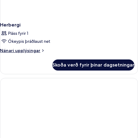
Herbergi
Pláss fyrir 1
Ókeypis þráðlaust net
Nánari
Nánari upplýsingar
upplýsingar
fyrir
Skoða verð fyrir þínar dagsetningar
Herbergi