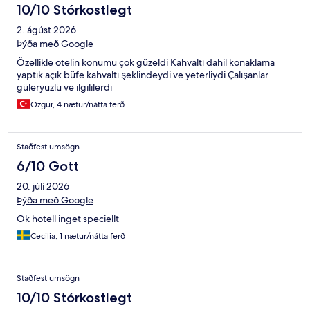
10/10 Stórkostlegt
2. ágúst 2026
Þýða með Google
Özellikle otelin konumu çok güzeldi Kahvaltı dahil konaklama
yaptık açık büfe kahvaltı şeklindeydi ve yeterliydi Çalışanlar
güleryüzlü ve ilgililerdi
Özgür, 4 nætur/nátta ferð
Staðfest umsögn
6/10 Gott
20. júlí 2026
Þýða með Google
Ok hotell inget speciellt
Cecilia, 1 nætur/nátta ferð
Staðfest umsögn
10/10 Stórkostlegt