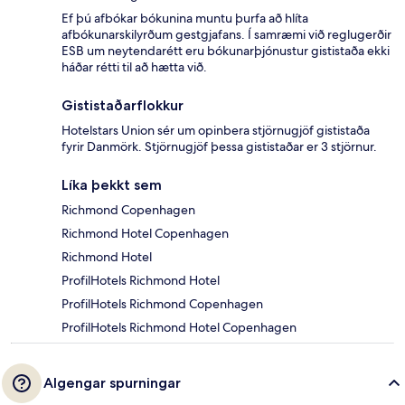
Ef þú afbókar bókunina muntu þurfa að hlíta
afbókunarskilyrðum gestgjafans. Í samræmi við reglugerðir
ESB um neytendarétt eru bókunarþjónustur gististaða ekki
háðar rétti til að hætta við.
Gististaðarflokkur
Hotelstars Union sér um opinbera stjörnugjöf gististaða
fyrir Danmörk. Stjörnugjöf þessa gististaðar er 3 stjörnur.
Líka þekkt sem
Richmond Copenhagen
Richmond Hotel Copenhagen
Richmond Hotel
ProfilHotels Richmond Hotel
ProfilHotels Richmond Copenhagen
ProfilHotels Richmond Hotel Copenhagen
Algengar spurningar