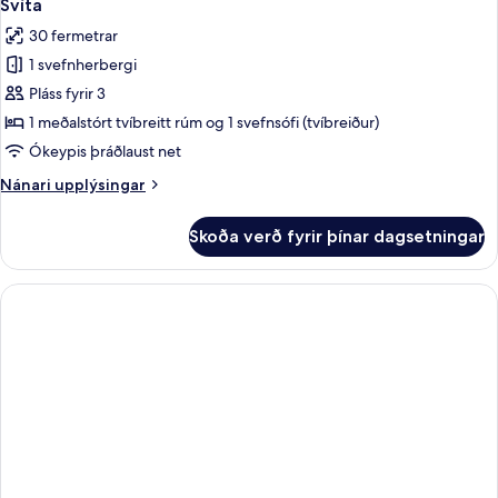
9
Svíta
allar
30 fermetrar
myndir
1 svefnherbergi
fyrir
Svíta
Pláss fyrir 3
1 meðalstórt tvíbreitt rúm og 1 svefnsófi (tvíbreiður)
Ókeypis þráðlaust net
Nánari
Nánari upplýsingar
upplýsingar
fyrir
Skoða verð fyrir þínar dagsetningar
Svíta