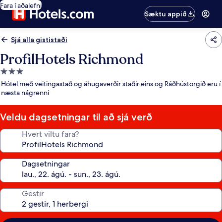
Fara í aðalefni
Sæktu appið
Sjá alla gististaði
ProfilHotels Richmond
3.0
stjörnu
Hótel með veitingastað og áhugaverðir staðir eins og Ráðhústorgið eru í
gististaður
næsta nágrenni
Veldu dagsetningar til að sjá verð
Hvert viltu fara?
Dagsetningar
Gestir