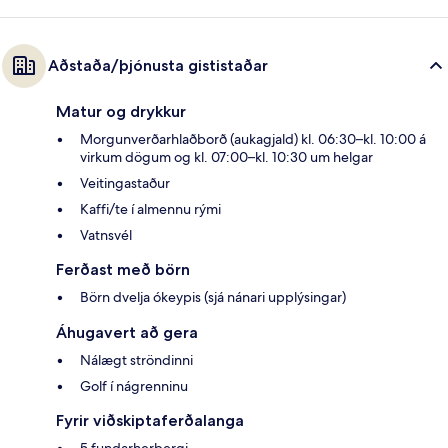
Aðstaða/þjónusta gististaðar
Matur og drykkur
Morgunverðarhlaðborð (aukagjald) kl. 06:30–kl. 10:00 á
virkum dögum og kl. 07:00–kl. 10:30 um helgar
Veitingastaður
Kaffi/te í almennu rými
Vatnsvél
Ferðast með börn
Börn dvelja ókeypis (sjá nánari upplýsingar)
Áhugavert að gera
Nálægt ströndinni
Golf í nágrenninu
Fyrir viðskiptaferðalanga