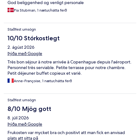
God beliggenhed og venligt personale
Pia Stubman, 1 nætur/nátta ferð
Staðfest umsögn
10/10 Stórkostlegt
2. ágúst 2026
Þýða með Google
Très bon séjour à notre arrivée à Copenhague depuis l'aéroport.
Personnel très serviable. Petite terrasse pour notre chambre.
Petit déjeuner buffet copieux et varié.
Anne-Françoise, 1 nætur/nátta ferð
Staðfest umsögn
8/10 Mjög gott
8. júlí 2026
Þýða með Google
Frukosten var mycket bra och positivt att man fick en anvisad
plats att sitta på