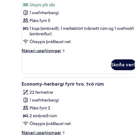
myndir
Útsýni yfir síki
fyrir
1 svefnherbergi
Fjölskylduherbergi
Pláss fyrir 5
-
mörg
1 koja (einbreið), 1 meðalstórt tvíbreitt rúm og 1 svefnsófi
(einbreiður)
rúm
Ókeypis þráðlaust net
-
útsýni
Nánari
Nánari upplýsingar
yfir
upplýsingar
fyrir
skipaskurð
Skoða ver
Fjölskylduherbergi
-
mörg
Skoða
Economy-herbergi fyrir tvo, tv
9
rúm
Economy-herbergi fyrir tvo, tvö rúm
allar
-
22 fermetrar
útsýni
myndir
yfir
1 svefnherbergi
fyrir
skipaskurð
Economy-
Pláss fyrir 2
herbergi
2 einbreið rúm
fyrir
Ókeypis þráðlaust net
tvo,
Nánari
Nánari upplýsingar