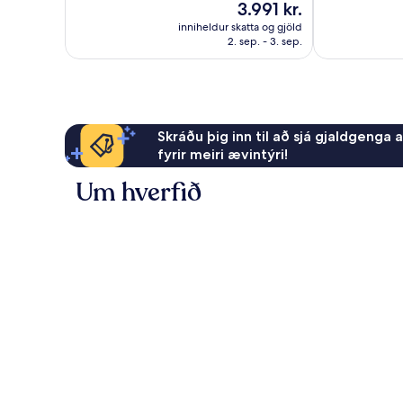
Verðið
3.991 kr.
Stórkostlegt,
gott,
er
2
inniheldur skatta og gjöld
245
3.991 kr.
2. sep. - 3. sep.
umsagnir
umsagnir
Skráðu þig inn til að sjá gjaldgenga 
fyrir meiri ævintýri!
Um hverfið