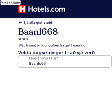
Fara í aðalefni
Sjá alla gististaði
Baan1668
2.5
stjörnu
Wat Traimit er í göngufæri frá gistiheimilinu
gististaður
Veldu dagsetningar til að sjá verð
Hvert viltu fara?
Myndasafn
fyrir
Baan1668