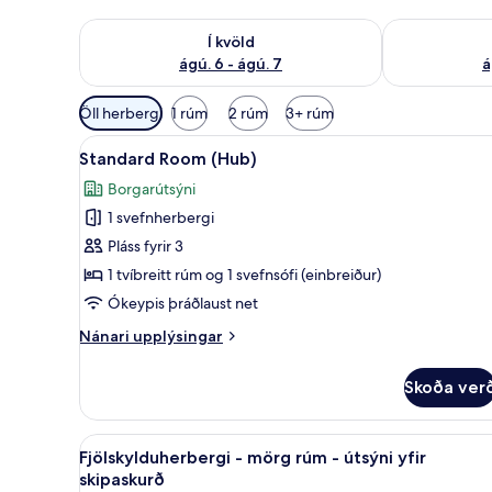
Athuga framboð í kvöld ágú. 6 - ágú. 7
Athuga frambo
Í kvöld
ágú. 6 - ágú. 7
á
Síur
Öll herbergi
1 rúm
2 rúm
3+ rúm
í
Skoða
Standard Room (Hub) | Míníbar
boði
6
Standard Room (Hub)
allar
fyrir
Borgarútsýni
myndir
herbergi
1 svefnherbergi
fyrir
Standard
Pláss fyrir 3
Room
1 tvíbreitt rúm og 1 svefnsófi (einbreiður)
(Hub)
Ókeypis þráðlaust net
Nánari
Nánari upplýsingar
upplýsingar
fyrir
Skoða ver
Standard
Room
(Hub)
Skoða
Fjölskylduherbergi - mörg rúm 
14
Fjölskylduherbergi - mörg rúm - útsýni yfir
allar
skipaskurð