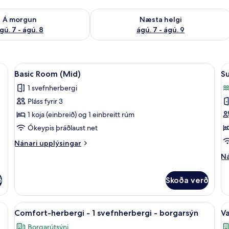
ð á morgun ágú. 7 - ágú. 8
Athuga framboð næstu helgi ágú. 7 - 
Á morgun
Næsta helgi
gú. 7 - ágú. 8
ágú. 7 - ágú. 9
, ókeypis þráðlaus nettenging, rúmföt
Skoða
Basic Room (Mid) | Míníbar, ókeypis þ
S
7
Basic Room (Mid)
S
allar
al
1 svefnherbergi
myndir
m
Pláss fyrir 3
fyrir
fy
Basic
S
1 koja (einbreið) og 1 einbreitt rúm
Room
R
Ókeypis þráðlaust net
(Mid)
(
Nánari
Nánari upplýsingar
R
upplýsingar
Ná
Ná
fyrir
up
Basic
fy
Room
ð
Skoða verð
Su
(Mid)
R
(S
- útsýni yfir skipaskurð | Míníbar, ókeypis þráðlaus nettenging, rúmföt
Skoða
Comfort-herbergi - 1 svefnherbergi - 
S
9
R
Comfort-herbergi - 1 svefnherbergi - borgarsýn
V
allar
al
Borgarútsýni