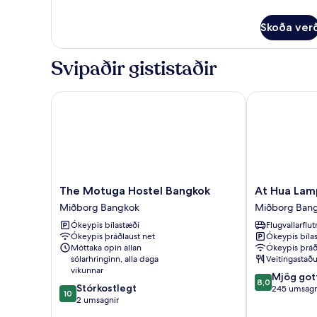
tvö
upplýsingar
rúm
fyrir
Skoða ver
Economy-
herbergi
fyrir
Svipaðir gististaðir
tvo,
tvö
rúm
The Motuga Hostel Bangkok
At Hua Lamph
The
At
The Motuga Hostel Bangkok
At Hua Lam
Motuga
Hua
Miðborg Bangkok
Miðborg Ban
Hostel
Lamphong
Ókeypis bílastæði
Flugvallarflu
Bangkok
Hotel
Ókeypis þráðlaust net
Ókeypis bíla
Miðborg
-
Móttaka opin allan
Ókeypis þráð
Bangkok
Hostel
sólarhringinn, alla daga
Veitingastaðu
Miðborg
vikunnar
8.0
Mjög got
Bangkok
8,0
10.0
Stórkostlegt
af
245 umsagn
10
af
2 umsagnir
10,
10,
Mjög