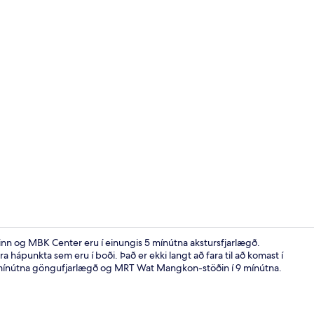
Vandað herb
inn og MBK Center eru í einungis 5 mínútna akstursfjarlægð.
hápunkta sem eru í boði. Það er ekki langt að fara til að komast í
mínútna göngufjarlægð og MRT Wat Mangkon-stöðin í 9 mínútna.
Verönd/útipa