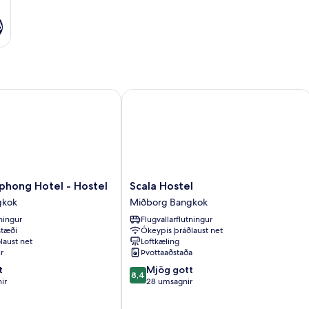
ð
ong Hotel - Hostel
Scala Hostel
Scala
phong Hotel - Hostel
Scala Hostel
Hostel
gkok
Miðborg Bangkok
Miðborg
tningur
Flugvallarflutningur
Bangkok
stæði
Ókeypis þráðlaust net
laust net
Loftkæling
r
Þvottaaðstaða
8.4
t
Mjög gott
8,4
af
ir
28 umsagnir
10,
Mjög