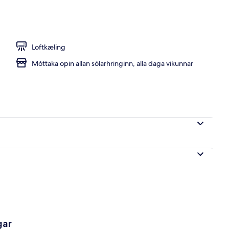
rgi | Míníbar, ókeypis þráðlaus nettenging, rúmföt
Loftkæling
Móttaka opin allan sólarhringinn, alla daga vikunnar
gar