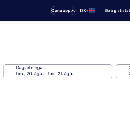
•
Opna app
ISK
Skrá gistista
Dagsetningar