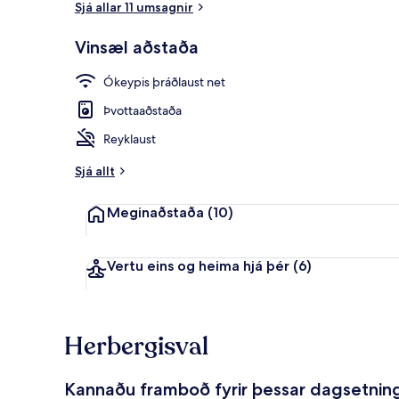
Sjá allar 11 umsagnir
Vinsæl aðstaða
Vandað herbe
Ókeypis þráðlaust net
Þvottaaðstaða
Reyklaust
Sjá allt
Meginaðstaða
(10)
Vertu eins og heima hjá þér
(6)
Herbergisval
Kannaðu framboð fyrir þessar dagsetnin