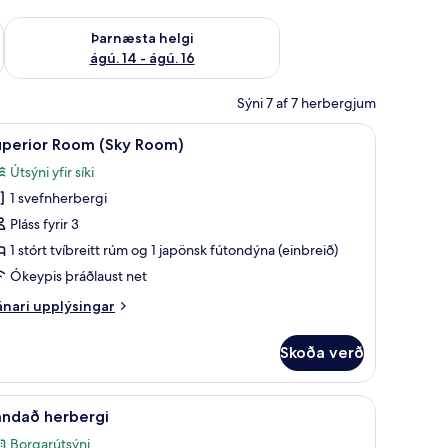
ágú. 9
Athuga framboð þarnæstu helgi ágú. 14 - ágú. 16
Þarnæsta helgi
ágú. 14 - ágú. 16
Sýni 7 af 7 herbergjum
ráðlaus nettenging, rúmföt
koða
Superior Room (Sky Room) | Míníbar, ókeypis
11
uperior Room (Sky Room)
lar
Útsýni yfir síki
yndir
1 svefnherbergi
rir
uperior
Pláss fyrir 3
oom
1 stórt tvíbreitt rúm og 1 japönsk fútondýna (einbreið)
Sky
Ókeypis þráðlaust net
oom)
nari
nari upplýsingar
plýsingar
rir
Skoða verð
perior
oom
ky
borgarsýn | Míníbar, ókeypis þráðlaus nettenging, rúmföt
koða
Vandað herbergi | Borgarsýn
20
oom)
andað herbergi
lar
Borgarútsýni