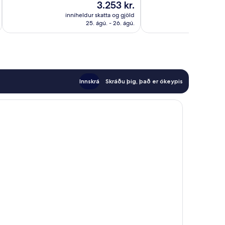
Verðið
3.253 kr.
gott,
30
er
inniheldur skatta og gjöld
innihel
149
umsagnir
3.253 kr.
25. ágú. - 26. ágú.
umsagnir
Innskrá
Skráðu þig, það er ókeypis