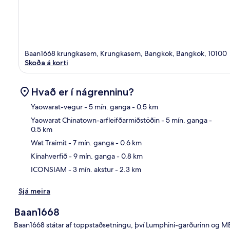
Baan1668 krungkasem, Krungkasem, Bangkok, Bangkok, 10100
Skoða á korti
Hvað er í nágrenninu?
Yaowarat-vegur
- 5 mín. ganga
- 0.5 km
Yaowarat Chinatown-arfleifðarmiðstöðin
- 5 mín. ganga
-
0.5 km
Kor
Wat Traimit
- 7 mín. ganga
- 0.6 km
Kínahverfið
- 9 mín. ganga
- 0.8 km
ICONSIAM
- 3 mín. akstur
- 2.3 km
Sjá meira
Baan1668
Baan1668 státar af toppstaðsetningu, því Lumphini-garðurinn og MB