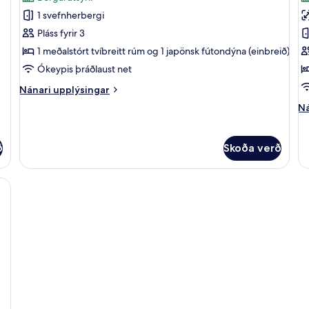
myndir
m
1 svefnherbergi
fyrir
fy
Comfort-
V
Pláss fyrir 3
herbergi
h
1 meðalstórt tvíbreitt rúm og 1 japönsk fútondýna (einbreið)
-
Ókeypis þráðlaust net
1
Nánari
Nánari upplýsingar
svefnherbergi
upplýsingar
Ná
Ná
-
fyrir
up
Comfort-
borgarsýn
fy
herbergi
Va
ð
Skoða verð
-
he
1
svefnherbergi
ö rúm | Míníbar, ókeypis þráðlaus nettenging, rúmföt
-
borgarsýn