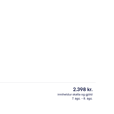
ergi | Borgarsýn
Superior Room (Sky Room) | Verönd/ú
Núverandi
2.398 kr.
verð
inniheldur skatta og gjöld
er
7. ágú. - 8. ágú.
llur
Fyrir utan
2.398 kr.