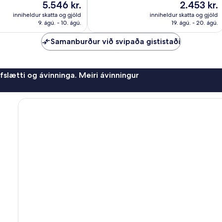
Verðið
Verðið
5.546 kr.
2.453 kr.
gott,
er
er
inniheldur skatta og gjöld
inniheldur skatta og gjöld
28
5.546 kr.
2.453 kr.
9. ágú. - 10. ágú.
19. ágú. - 20. ágú.
umsagnir
Samanburður við svipaða gististaði
afslætti og ávinninga. Meiri ávinningur