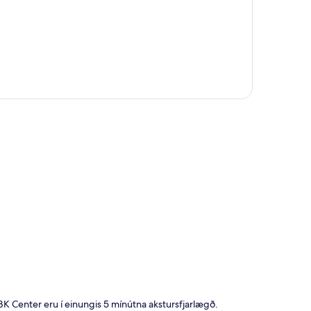
t
K Center eru í einungis 5 mínútna akstursfjarlægð.