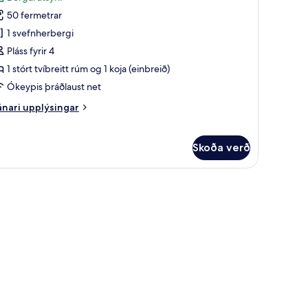
yndir
50 fermetrar
rir
andað
1 svefnherbergi
erbergi
Pláss fyrir 4
1 stórt tvíbreitt rúm og 1 koja (einbreið)
Ókeypis þráðlaust net
nari
nari upplýsingar
plýsingar
rir
ndað
Skoða verð
rbergi