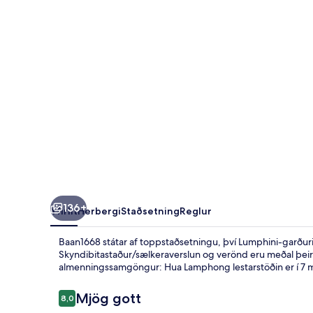
136+
Yfirlit
Herbergi
Staðsetning
Reglur
Baan1668 státar af toppstaðsetningu, því Lumphini-garður
Skyndibitastaður/sælkeraverslun og verönd eru meðal þeirra 
almenningssamgöngur: Hua Lamphong lestarstöðin er í 7 
Umsagnir
Mjög gott
8,0
8,0 af 10