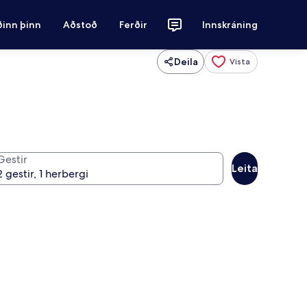
ðinn þinn
Aðstoð
Ferðir
Innskráning
Deila
Vista
Gestir
Leita