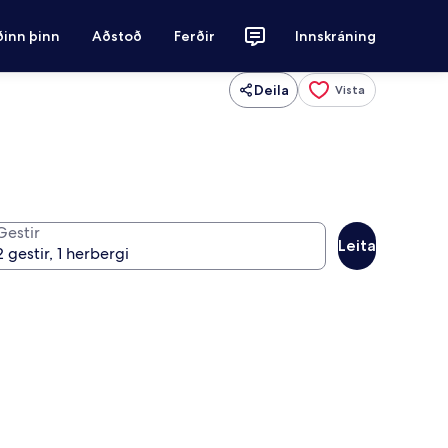
ðinn þinn
Aðstoð
Ferðir
Innskráning
Deila
Vista
Gestir
Leita