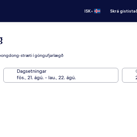
•
ISK
Skrá gistista
g
yeongdong-stræti í göngufjarlægð
Dagsetningar