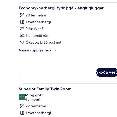
með
Skoða
Economy-herbergi fyrir þrjá -
11
tvíbreiðu
Economy-herbergi fyrir þrjá - engir gluggar
allar
rúmi
20 fermetrar
-
myndir
engir
1 svefnherbergi
fyrir
gluggar
Economy-
Pláss fyrir 3
herbergi
3 einbreið rúm
fyrir
Ókeypis þráðlaust net
þrjá
Nánari
Nánari upplýsingar
-
upplýsingar
engir
fyrir
Economy-
gluggar
herbergi
Skoða ver
fyrir
þrjá
-
Skoða
Superior Family Twin Room | 
engir
14
Superior Family Twin Room
allar
gluggar
Mjög gott
myndir
8,0
8,0 af 10
(4
4 umsagnir
fyrir
umsagnir)
22 fermetrar
Superior
1 svefnherbergi
Family