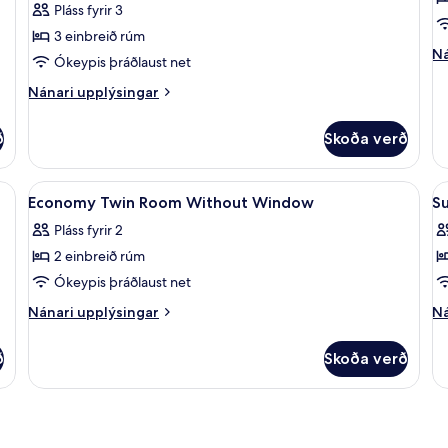
Pláss fyrir 3
fyrir
3 einbreið rúm
þrjá
Ná
Ná
Ókeypis þráðlaust net
up
fy
Nánari
Nánari upplýsingar
Ec
upplýsingar
he
fyrir
ð
Skoða verð
Superior-
herbergi
fyrir
ljóðeinangrun, ókeypis þráðlaus nettenging
Skoða
Rúm með „pillowtop“-dýnum, hljóðein
S
10
þrjá
Economy Twin Room Without Window
Su
allar
al
Pláss fyrir 2
myndir
m
2 einbreið rúm
fyrir
fy
Economy
S
Ókeypis þráðlaust net
Twin
T
Nánari
Ná
Nánari upplýsingar
Ná
Room
R
upplýsingar
up
fyrir
fy
Without
ð
Skoða verð
Economy
Su
Window
Twin
Tr
Room
R
Without
Window