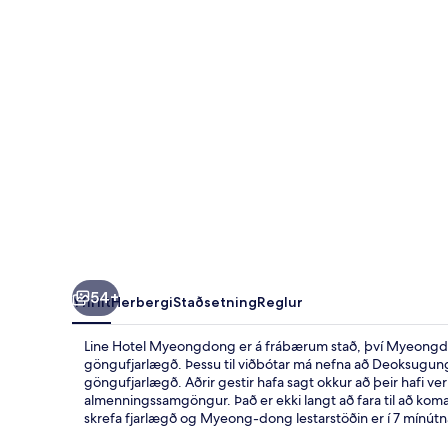
54+
Yfirlit
Herbergi
Staðsetning
Reglur
Line Hotel Myeongdong er á frábærum stað, því Myeongd
göngufjarlægð. Þessu til viðbótar má nefna að Deoksugun
göngufjarlægð. Aðrir gestir hafa sagt okkur að þeir hafi ver
almenningssamgöngur. Það er ekki langt að fara til að koma
skrefa fjarlægð og Myeong-dong lestarstöðin er í 7 mínút