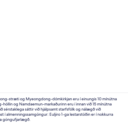
Superior-her
ong-stræti og Myeongdong-dómkirkjan eru í einungis 10 mínútna
g-höllin og Namdaemun-markaðurinn eru í innan við 15 mínútna
ið sérstaklega sáttir við hjálpsamt starfsfólk og nálægð við
Veitingastað
st í almenningssamgöngur: Euljiro 1-ga lestarstöðin er í nokkurra
na göngufjarlægð.