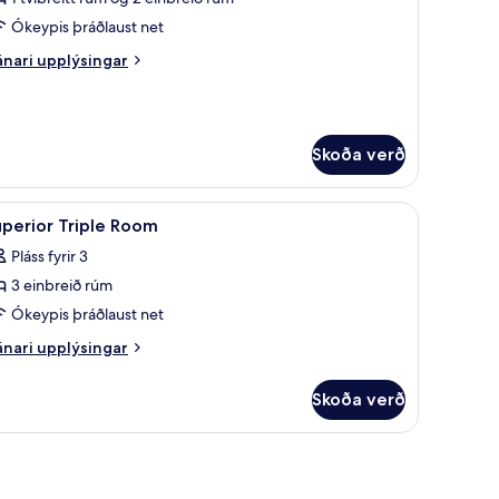
Ókeypis þráðlaust net
nari
nari upplýsingar
plýsingar
rir
onomy-
rbergi
Skoða verð
angrun, ókeypis þráðlaus nettenging
koða
Rúm með „pillowtop“-dýnum, hljóðeinangrun,
15
perior Triple Room
lar
Pláss fyrir 3
yndir
3 einbreið rúm
rir
uperior
Ókeypis þráðlaust net
riple
nari
nari upplýsingar
oom
plýsingar
rir
Skoða verð
perior
iple
oom