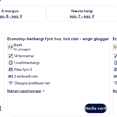
ð á morgun ágú. 8 - ágú. 9
Athuga framboð næstu helgi ágú. 7 - 
Á morgun
Næsta helgi
gú. 8 - ágú. 9
ágú. 7 - ágú. 9
ðu rúmi - engir gluggar | Rúm með „pillowtop“-dýnum, hljóðeinangrun, óke
Skoða
Economy-herbergi fyrir tvo, tvö rúm 
S
10
Economy-herbergi fyrir tvo, tvö rúm - engir gluggar
E
allar
al
Gott
myndir
7,4
m
7,
7,4 af 10
(10
10 umsagnir
fyrir
fy
umsagnir)
14 fermetrar
Economy-
E
1 svefnherbergi
herbergi
F
Pláss fyrir 2
fyrir
T
2 einbreið rúm
tvo,
R
Ókeypis þráðlaust net
tvö
N
rúm
W
Nánari
Ná
Nánari upplýsingar
Ná
-
upplýsingar
up
fyrir
fy
engir
Economy-
E
gluggar
ð
Skoða verð
herbergi
Fa
fyrir
Tw