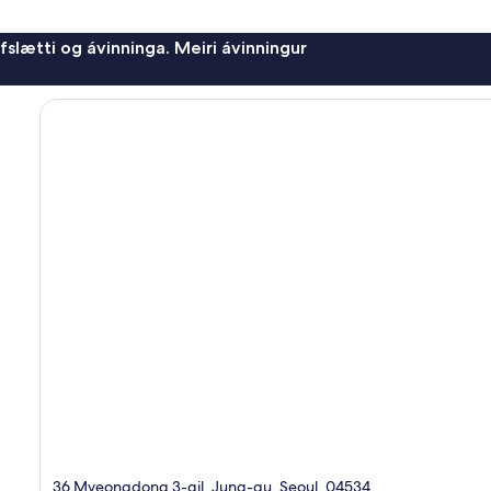
afslætti og ávinninga. Meiri ávinningur
36 Myeongdong 3-gil, Jung-gu, Seoul, 04534