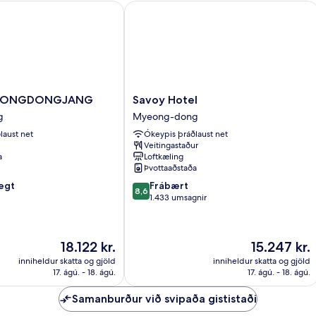
ONGDONGJANG
Savoy Hotel
Savoy
EONGDONGJANG
Savoy Hotel
NGJANG
Hotel
g
Myeong-dong
Myeong-
laust net
Ókeypis þráðlaust net
dong
Veitingastaður
a
Loftkæling
Þvottaaðstaða
8.6
egt
Frábært
8,6
af
1.433 umsagnir
10,
Frábært,
1.433
Verðið
Verðið
18.122 kr.
15.247 kr.
umsagnir
er
er
inniheldur skatta og gjöld
inniheldur skatta og gjöld
18.122 kr.
15.247 kr.
17. ágú. - 18. ágú.
17. ágú. - 18. ágú.
Samanburður við svipaða gististaði