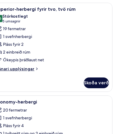
om,
aus nettenging
 | Rúm með „pillowtop“-dýnum, hljóðeinangrun, ókeypis þráðlaus nettengi
koða
Superior-herbergi fyrir tvo, tvö rúm | Rúm 
o
12
perior-herbergi fyrir tvo, tvö rúm
lar
indows
Stórkostlegt
yndir
6
9,6 af 10
(5
5 umsagnir
rir
umsagnir)
19 fermetrar
uperior-
1 svefnherbergi
erbergi
Pláss fyrir 2
rir
2 einbreið rúm
vo,
Ókeypis þráðlaust net
vö
úm
nari
nari upplýsingar
plýsingar
rir
Skoða verð
perior-
rbergi
rir
eð „pillowtop“-dýnum, hljóðeinangrun, ókeypis þráðlaus nettenging
koða
Economy-herbergi | Rúm með „pillowtop“-dýn
8
o,
conomy-herbergi
lar
ö
20 fermetrar
úm
yndir
1 svefnherbergi
rir
conomy-
Pláss fyrir 4
erbergi
1 tvíbreitt rúm og 2 einbreið rúm