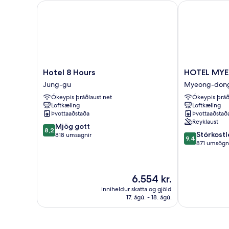
Hotel 8 Hours
HOTEL MYE
Hotel
HOTEL
Hotel 8 Hours
HOTEL MY
8
MYEONGDO
Jung-gu
Myeong-don
Hours
Myeong-
Ókeypis þráðlaust net
Ókeypis þráð
Jung-
dong
Loftkæling
Loftkæling
gu
Þvottaaðstaða
Þvottaaðstað
Reyklaust
8.2
Mjög gott
8,2
9.4
Stórkostl
af
818 umsagnir
9,4
af
871 umsögn
10,
10,
Mjög
Stórkostlegt,
gott,
871
818
Verðið
6.554 kr.
umsögn
umsagnir
er
inniheldur skatta og gjöld
6.554 kr.
17. ágú. - 18. ágú.