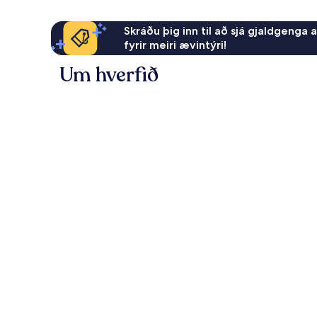
Skráðu þig inn til að sjá gjaldgenga 
fyrir meiri ævintýri!
Um hverfið