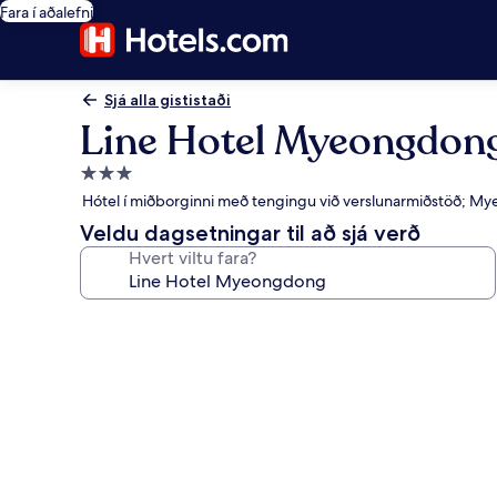
Fara í aðalefni
Sjá alla gististaði
Line Hotel Myeongdon
3.0
stjörnu
Hótel í miðborginni með tengingu við verslunarmiðstöð; M
gististaður
Veldu dagsetningar til að sjá verð
Hvert viltu fara?
Myndasafn
fyrir
Line
Hotel
Myeongdong