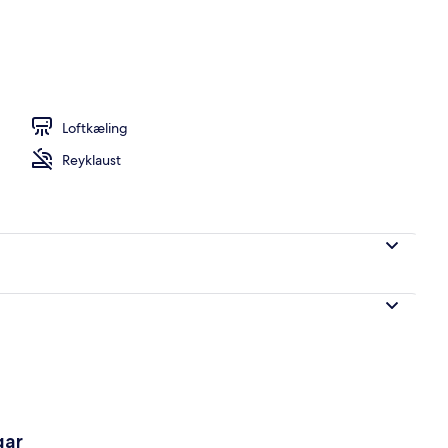
Loftkæling
Reyklaust
gar