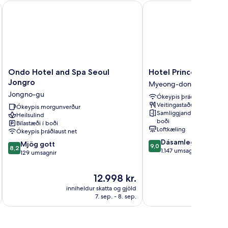
Ondo Hotel and Spa Seoul Jongro
Hotel Prince Seoul
Ondo
Hotel
Ondo Hotel and Spa Seoul
Hotel Prince Seoul
Hotel
Prince
Jongro
Myeong-dong
and
Seoul
Jongno-gu
Ókeypis þráðlaust net
Spa
Myeong-
Veitingastaður
Seoul
Ókeypis morgunverður
dong
Samliggjandi herbergi í
Heilsulind
Jongro
boði
Bílastæði í boði
Jongno-
Loftkæling
Ókeypis þráðlaust net
gu
9.0
Dásamlegt
8.2
Mjög gott
9,0
8,2
af
1.147 umsagnir
af
129 umsagnir
10,
10,
Dásamlegt,
Mjög
Verðið
12.998 kr.
1.147
gott,
er
umsagnir
inniheldur skatta og gjöld
innihel
129
12.998 kr.
7. sep. - 8. sep.
umsagnir