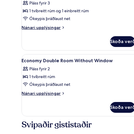
Pláss fyrir 3
Twin
1 tvíbreitt rúm og 1 einbreitt rúm
Room
Ókeypis þráðlaust net
Nánari
Nánari upplýsingar
upplýsingar
fyrir
Skoða ver
Superior
Family
Twin
Skoða
Rúm með „pillowtop“-dýnum, h
10
Room
Economy Double Room Without Window
allar
Pláss fyrir 2
myndir
1 tvíbreitt rúm
fyrir
Economy
Ókeypis þráðlaust net
Double
Nánari
Nánari upplýsingar
Room
upplýsingar
fyrir
Without
Skoða ver
Economy
Window
Double
Room
Svipaðir gististaðir
Without
Window