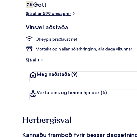
Umsagnir
Gott
7,8
7,8 af 10
Sjá allar 599 umsagnir
Fyrir utan
Vinsæl aðstaða
Ókeypis þráðlaust net
Móttaka opin allan sólarhringinn, alla daga vikunnar
Sjá allt
Meginaðstaða
(9)
Vertu eins og heima hjá þér
(6)
Herbergisval
Kannaðu framboð fyrir þessar dagsetnin