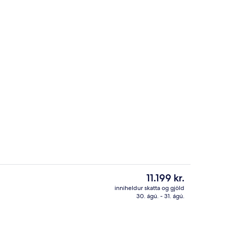
bergi með tvíbreiðu rúmi | Rúm með „pillowtop“-dýnum, hljóðeinangrun, ó
Anddyri
Núverandi
11.199 kr.
verð
inniheldur skatta og gjöld
er
30. ágú. - 31. ágú.
ur
Landsýn frá gististað
11.199 kr.