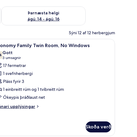
ágú. 9
Athuga framboð þarnæstu helgi ágú. 14 - ágú. 16
Þarnæsta helgi
ágú. 14 - ágú. 16
Sýni 12 af 12 herbergjum
ypis þráðlaus nettenging
- engir gluggar | Rúm með „pillowtop“-dýnum, hljóðeinangrun, ókeypis þráð
koða
Economy Family Twin Room, No Windows | Rú
10
conomy Family Twin Room, No Windows
lar
Gott
yndir
4
7,4 af 10
(3
3 umsagnir
rir
umsagnir)
17 fermetrar
conomy
1 svefnherbergi
amily
Pláss fyrir 3
win
1 einbreitt rúm og 1 tvíbreitt rúm
oom,
Ókeypis þráðlaust net
o
indows
nari
nari upplýsingar
plýsingar
rir
conomy
Skoða verð
mily
in