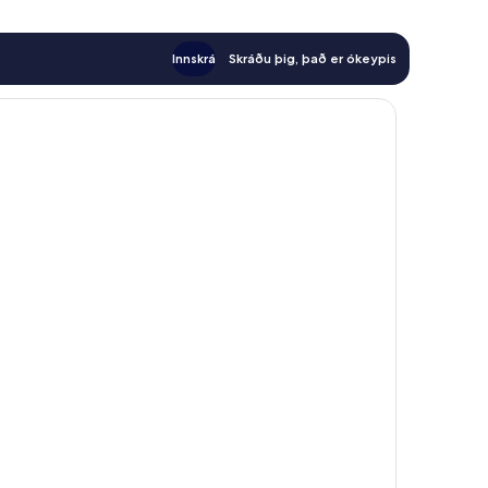
Innskrá
Skráðu þig, það er ókeypis