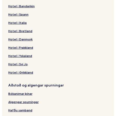
Hotel i Bandarikin
Hotel i Spann
Hotel i Italia
Hotel i Bretland
Hotel i Danmork
Hotel i Frakkland
Hotel i Yskaland
Hotel i Svi Jo
Hotel i Grikkland
Aðstoð og algengar spurningar
Bókanirnar þínar
Algengar spurningar
Hafðu samband