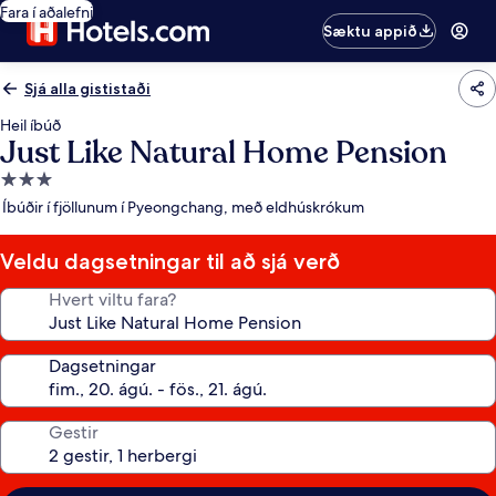
Fara í aðalefni
Sæktu appið
Sjá alla gististaði
Heil íbúð
Just Like Natural Home Pension
3.0
stjörnu
Íbúðir í fjöllunum í Pyeongchang, með eldhúskrókum
gististaður
Veldu dagsetningar til að sjá verð
Hvert viltu fara?
Dagsetningar
Gestir