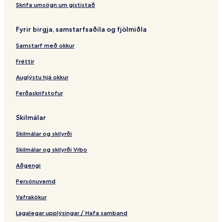
Skrifa umsögn um gististað
Fyrir birgja, samstarfsaðila og fjölmiðla
Samstarf með okkur
Fréttir
Auglýstu hjá okkur
Ferðaskrifstofur
Skilmálar
Skilmálar og skilyrði
Skilmálar og skilyrði Vrbo
Aðgengi
Persónuvernd
Vafrakökur
Lagalegar upplýsingar / Hafa samband