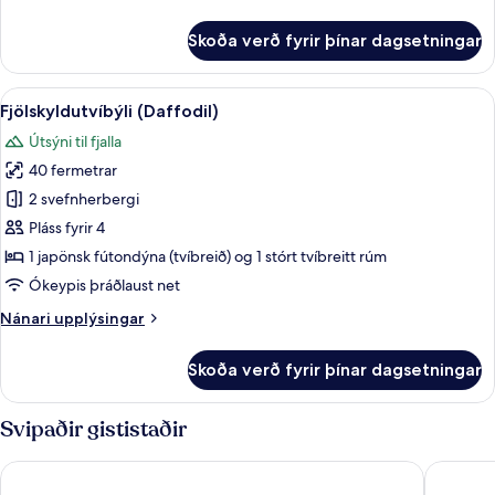
upplýsingar
fyrir
Skoða verð fyrir þínar dagsetningar
Herbergi
(Dandelion)
Skoða
Fjölskyldutvíbýli (Daffodil) | Ókeypis
9
Fjölskyldutvíbýli (Daffodil)
allar
Útsýni til fjalla
myndir
40 fermetrar
fyrir
Fjölskyldutvíbýli
2 svefnherbergi
(Daffodil)
Pláss fyrir 4
1 japönsk fútondýna (tvíbreið) og 1 stórt tvíbreitt rúm
Ókeypis þráðlaust net
Nánari
Nánari upplýsingar
upplýsingar
fyrir
Skoða verð fyrir þínar dagsetningar
Fjölskyldutvíbýli
(Daffodil)
Svipaðir gististaðir
Ramada Hotel & Suites by Wyndham Gangwon Pyeongchang
Jeongseo