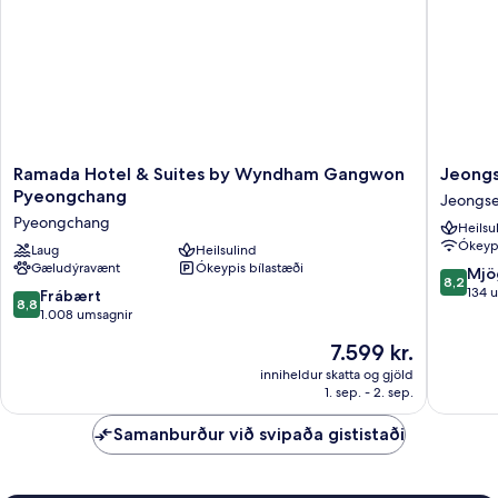
Ramada
Jeongs
Ramada Hotel & Suites by Wyndham Gangwon
Jeongs
Hotel
JS
Pyeongchang
Jeongs
&
Grand
Pyeongchang
Heilsu
Suites
Palace
Ókeypi
by
Laug
Heilsulind
Hotel
Gæludýravænt
Ókeypis bílastæði
Wyndham
Jeongs
8.2
Mjö
8,2
Gangwon
af
134 
8.8
Frábært
8,8
Pyeongchang
10,
af
1.008 umsagnir
Pyeongchang
Mjög
10,
Verðið
7.599 kr.
gott,
Frábært,
er
134
1.008
inniheldur skatta og gjöld
7.599 kr.
umsagni
1. sep. - 2. sep.
umsagnir
Samanburður við svipaða gististaði