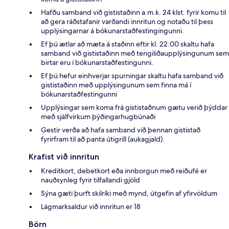
Hafðu samband við gististaðinn a.m.k. 24 klst. fyrir komu til
að gera ráðstafanir varðandi innritun og notaðu til þess
upplýsingarnar á bókunarstaðfestingingunni.
Ef þú ætlar að mæta á staðinn eftir kl. 22:00 skaltu hafa
samband við gististaðinn með tengiliðaupplýsingunum sem
birtar eru í bókunarstaðfestingunni.
Ef þú hefur einhverjar spurningar skaltu hafa samband við
gististaðinn með upplýsingunum sem finna má í
bókunarstaðfestingunni
Upplýsingar sem koma frá gististaðnum gætu verið þýddar
með sjálfvirkum þýðingarhugbúnaði
Gestir verða að hafa samband við þennan gististað
fyrirfram til að panta útigrill (aukagjald).
Krafist við innritun
Kreditkort, debetkort eða innborgun með reiðufé er
nauðsynleg fyrir tilfallandi gjöld
Sýna gæti þurft skilríki með mynd, útgefin af yfirvöldum
Lágmarksaldur við innritun er 18
Börn