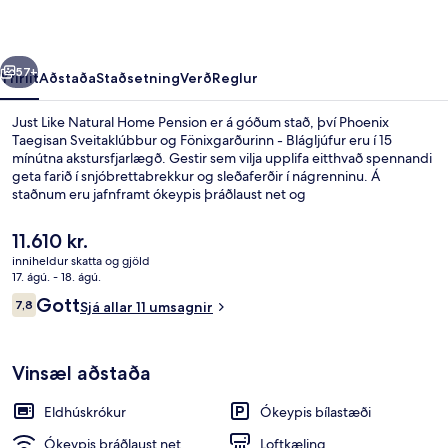
Pension
rra
Næsta
57+
Yfirlit
Aðstaða
Staðsetning
Verð
Reglur
Just Like Natural Home Pension er á góðum stað, því Phoenix
Taegisan Sveitaklúbbur og Fönixgarðurinn - Blágljúfur eru í 15
mínútna akstursfjarlægð. Gestir sem vilja upplifa eitthvað spennandi
geta farið í snjóbrettabrekkur og sleðaferðir í nágrenninu. Á
staðnum eru jafnframt ókeypis þráðlaust net og
sjálfsafgreiðslubílastæði í boði. Íbúðirnar skarta ýmsum þægindum
og þar á meðal eru eldhúskrókar, verönd og flatskjársjónvörp.
Núverandi
11.610 kr.
verð
inniheldur skatta og gjöld
er
17. ágú. - 18. ágú.
Framhlið gististaðar – að kvöld-/nætu
11.610 kr.
Umsagnir
Gott
7,8
Sjá allar 11 umsagnir
7,8 af 10
Vinsæl aðstaða
Eldhúskrókur
Ókeypis bílastæði
Ókeypis þráðlaust net
Loftkæling