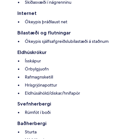
Skíðasvæði í nágrenninu
Internet
Ókeypis þráðlaust net
Bílastæði og flutningar
Ókeypis sjálfsafgreiðslubílastæði á staðnum
Eldhúskrókur
Ísskápur
Örbylgjuofn
Rafmagnsketill
Hrísgrjónapottur
Eldhúsáhöld/diskar/hnífapör
Svefnherbergi
Rúmföt í boði
Baðherbergi
Sturta