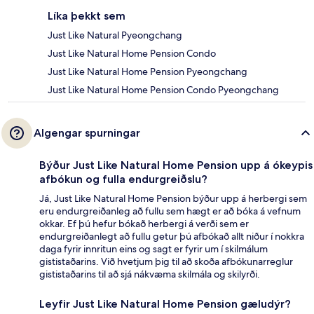
Líka þekkt sem
Just Like Natural Pyeongchang
Just Like Natural Home Pension Condo
Just Like Natural Home Pension Pyeongchang
Just Like Natural Home Pension Condo Pyeongchang
Algengar spurningar
Býður Just Like Natural Home Pension upp á ókeypis
afbókun og fulla endurgreiðslu?
Já, Just Like Natural Home Pension býður upp á herbergi sem
eru endurgreiðanleg að fullu sem hægt er að bóka á vefnum
okkar. Ef þú hefur bókað herbergi á verði sem er
endurgreiðanlegt að fullu getur þú afbókað allt niður í nokkra
daga fyrir innritun eins og sagt er fyrir um í skilmálum
gististaðarins. Við hvetjum þig til að skoða afbókunarreglur
gististaðarins til að sjá nákvæma skilmála og skilyrði.
Leyfir Just Like Natural Home Pension gæludýr?