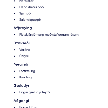
Hárblásari
Handklæði í boði
Sjampó
Salernispappír
Afþreying
Flatskjársjónvarp með stafrænum rásum
Útisvæði
Verönd
Útigrill
Þægindi
Loftkæling
Kynding
Gæludýr
Engin gæludýr leyfð
Aðgengi
Engar lyftur