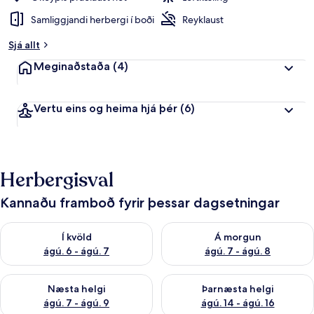
Samliggjandi herbergi í boði
Reyklaust
Sjá allt
Meginaðstaða
(4)
Vertu eins og heima hjá þér
(6)
Herbergisval
Kannaðu framboð fyrir þessar dagsetningar
Athuga framboð í kvöld ágú. 6 - ágú. 7
Athuga framboð á morgun ágú.
Í kvöld
Á morgun
ágú. 6 - ágú. 7
ágú. 7 - ágú. 8
Athuga framboð næstu helgi ágú. 7 - ágú. 9
Athuga framboð þarnæstu helgi
Næsta helgi
Þarnæsta helgi
ágú. 7 - ágú. 9
ágú. 14 - ágú. 16