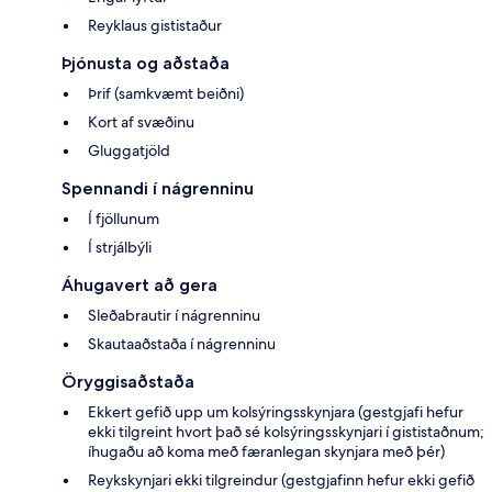
Reyklaus gististaður
Þjónusta og aðstaða
Þrif (samkvæmt beiðni)
Kort af svæðinu
Gluggatjöld
Spennandi í nágrenninu
Í fjöllunum
Í strjálbýli
Áhugavert að gera
Sleðabrautir í nágrenninu
Skautaaðstaða í nágrenninu
Öryggisaðstaða
Ekkert gefið upp um kolsýringsskynjara (gestgjafi hefur
ekki tilgreint hvort það sé kolsýringsskynjari í gististaðnum;
íhugaðu að koma með færanlegan skynjara með þér)
Reykskynjari ekki tilgreindur (gestgjafinn hefur ekki gefið