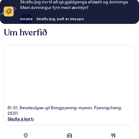
Skráðu þig inn til að sjá gjaldgenga afslætti og ávinninga.
Meiri ávinningur fyrir meiri ævintýri!
Innskrá
Skráðu þig, það er ókeypis
Um hverfið
81-51, Beodeulgae-gil Bongpyeong-myeon, Pyeongchang,
25311
Skoða á korti
Kort