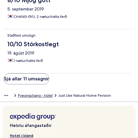
8/10 Mjög gott
5. september 2019
CHANG GYU, 2 nætur/nátta ferð
Staðfest umsögn
10/10 Stórkostlegt
19. ágúst 2019
1 nætur/nátta ferð
Sjá allar 11 umsagnir
Pyeongchang - hótel
Just Like Natural Home Pension
Helstu áfangastaðir
Hotel i Island