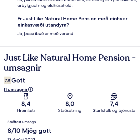
örbylgjuofn og eldhúsáhöld.
Er Just Like Natural Home Pension með einhver
einkasvæði utandyra?
Já, þessi íbúð er með verönd.
Just Like Natural Home Pension -
Umsagnir
umsagnir
Gott
7,8
11 umsagnir
8,4
8,0
7,4
Hreinlæti
Staðsetning
Starfsfólk og þjónusta
Umsagnir
Staðfest umsögn
8/10 Mjög gott
17. ágúst 2023