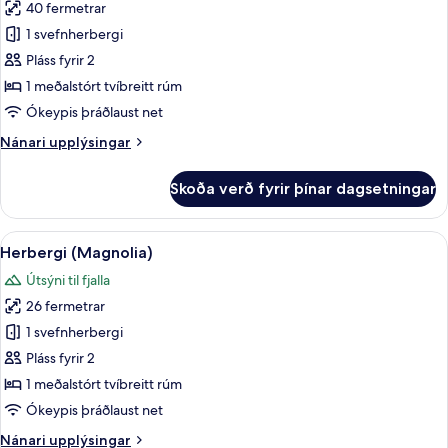
40 fermetrar
fyrir
Basic-
1 svefnherbergi
herbergi
Pláss fyrir 2
(Lily)
1 meðalstórt tvíbreitt rúm
Ókeypis þráðlaust net
Nánari
Nánari upplýsingar
upplýsingar
fyrir
Skoða verð fyrir þínar dagsetningar
Basic-
herbergi
(Lily)
Skoða
Herbergi (Magnolia) | Ókeypis þráðla
10
Herbergi (Magnolia)
allar
Útsýni til fjalla
myndir
26 fermetrar
fyrir
Herbergi
1 svefnherbergi
(Magnolia)
Pláss fyrir 2
1 meðalstórt tvíbreitt rúm
Ókeypis þráðlaust net
Nánari
Nánari upplýsingar