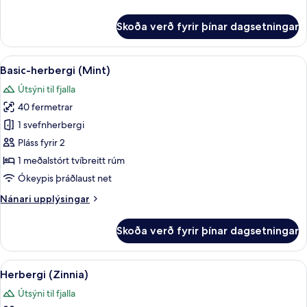
upplýsingar
fyrir
Skoða verð fyrir þínar dagsetningar
Herbergi
(Magnolia)
Skoða
Basic-herbergi (Mint) | Ókeypis þráðl
6
Basic-herbergi (Mint)
allar
Útsýni til fjalla
myndir
40 fermetrar
fyrir
Basic-
1 svefnherbergi
herbergi
Pláss fyrir 2
(Mint)
1 meðalstórt tvíbreitt rúm
Ókeypis þráðlaust net
Nánari
Nánari upplýsingar
upplýsingar
fyrir
Skoða verð fyrir þínar dagsetningar
Basic-
herbergi
(Mint)
Skoða
Herbergi (Zinnia) | Ókeypis þráðlaus 
6
Herbergi (Zinnia)
allar
Útsýni til fjalla
myndir