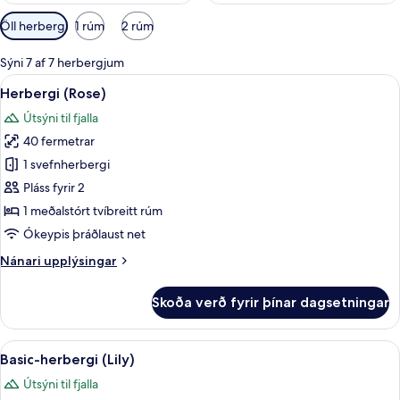
Síur
Öll herbergi
1 rúm
2 rúm
í
boði
Sýni 7 af 7 herbergjum
fyrir
Skoða
Herbergi (Rose) | Ókeypis þráðlaus ne
13
Herbergi (Rose)
herbergi
allar
Útsýni til fjalla
myndir
40 fermetrar
fyrir
Herbergi
1 svefnherbergi
(Rose)
Pláss fyrir 2
1 meðalstórt tvíbreitt rúm
Ókeypis þráðlaust net
Nánari
Nánari upplýsingar
upplýsingar
fyrir
Skoða verð fyrir þínar dagsetningar
Herbergi
(Rose)
Skoða
Basic-herbergi (Lily) | Ókeypis þráðla
8
Basic-herbergi (Lily)
allar
Útsýni til fjalla
myndir