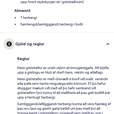
upp hvort reykskynjari sé í gististaðnum)
Almennt
7 herbergi
Samtengd/samliggjandi herbergi í boði
Gjöld og reglur
Reglur
Þessi gististaður er undir stjórn atvinnugestgjafa. Að bjóða
upp á gistingu er hluti af starfi hans, rekstri og aðalfagi.
Þessi gististaður er með útisvæði á borð við svalir, verandir
eða palla sem henta mögulega ekki börnum. Ef þú hefur
áhyggjur mælum við með að þú hafir samband við
gististaðinn fyrir komu til að staðfesta að þau geti boðið þér
upp á hentugt herbergi.
Samliggjandi/aðliggjandi herbergi kunna að vera fáanleg ef
þau eru laus og gestir geta beðið um þau með því að
hringja beint í gististaðinn í númerið sem gefið er upp í