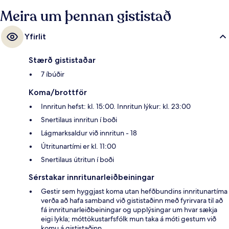
Meira um þennan gististað
Yfirlit
Stærð gististaðar
7 íbúðir
Koma/brottför
Innritun hefst: kl. 15:00. Innritun lýkur: kl. 23:00
Snertilaus innritun í boði
Lágmarksaldur við innritun - 18
Útritunartími er kl. 11:00
Snertilaus útritun í boði
Sérstakar innritunarleiðbeiningar
Gestir sem hyggjast koma utan hefðbundins innritunartíma
verða að hafa samband við gististaðinn með fyrirvara til að
fá innritunarleiðbeiningar og upplýsingar um hvar sækja
eigi lykla; móttökustarfsfólk mun taka á móti gestum við
komu á gististaðinn