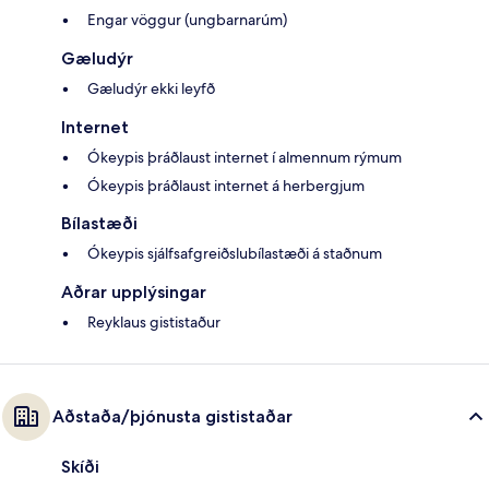
Engar vöggur (ungbarnarúm)
Gæludýr
Gæludýr ekki leyfð
Internet
Ókeypis þráðlaust internet í almennum rýmum
Ókeypis þráðlaust internet á herbergjum
Bílastæði
Ókeypis sjálfsafgreiðslubílastæði á staðnum
Aðrar upplýsingar
Reyklaus gististaður
Aðstaða/þjónusta gististaðar
Skíði