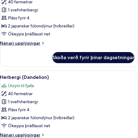
40 fermetrar
fyrir
Herbergi
1 svefnherbergi
(Zinnia)
Pláss fyrir 4
2 japanskar fútondýnur (tvíbreiðar)
Ókeypis þráðlaust net
Nánari
Nánari upplýsingar
upplýsingar
fyrir
Skoða verð fyrir þínar dagsetningar
Herbergi
(Zinnia)
Skoða
Herbergi (Dandelion) | Verönd/útipall
6
Herbergi (Dandelion)
allar
Útsýni til fjalla
myndir
40 fermetrar
fyrir
Herbergi
1 svefnherbergi
(Dandelion)
Pláss fyrir 4
2 japanskar fútondýnur (tvíbreiðar)
Ókeypis þráðlaust net
Nánari
Nánari upplýsingar