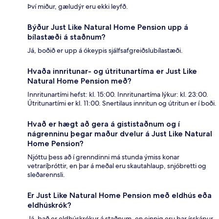
Því miður, gæludýr eru ekki leyfð.
Býður Just Like Natural Home Pension upp á
bílastæði á staðnum?
Já, boðið er upp á ókeypis sjálfsafgreiðslubílastæði.
Hvaða innritunar- og útritunartíma er Just Like
Natural Home Pension með?
Innritunartími hefst: kl. 15:00. Innritunartíma lýkur: kl. 23:00.
Útritunartími er kl. 11:00. Snertilaus innritun og útritun er í boði.
Hvað er hægt að gera á gististaðnum og í
nágrenninu þegar maður dvelur á Just Like Natural
Home Pension?
Njóttu þess að í grenndinni má stunda ýmiss konar
vetraríþróttir, en þar á meðal eru skautahlaup, snjóbretti og
sleðarennsli.
Er Just Like Natural Home Pension með eldhús eða
eldhúskrók?
Já, það er eldhúskrókur á staðnum, en einnig eru þar ísskápur,