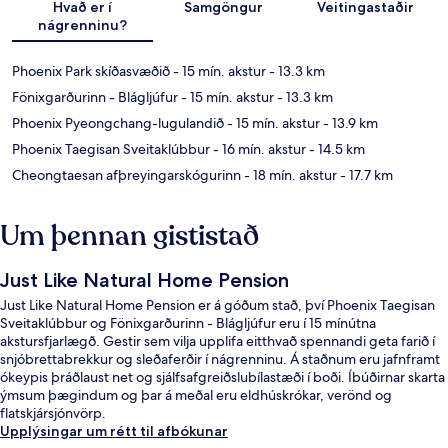
Hvað er í
Samgöngur
Veitingastaðir
nágrenninu?
Phoenix Park skíðasvæðið
- 15 mín. akstur
- 13.3 km
Fönixgarðurinn - Blágljúfur
- 15 mín. akstur
- 13.3 km
Phoenix Pyeongchang-lugulandið
- 15 mín. akstur
- 13.9 km
Phoenix Taegisan Sveitaklúbbur
- 16 mín. akstur
- 14.5 km
Cheongtaesan afþreyingarskógurinn
- 18 mín. akstur
- 17.7 km
Um þennan gististað
Just Like Natural Home Pension
Just Like Natural Home Pension er á góðum stað, því Phoenix Taegisan
Sveitaklúbbur og Fönixgarðurinn - Blágljúfur eru í 15 mínútna
akstursfjarlægð. Gestir sem vilja upplifa eitthvað spennandi geta farið í
snjóbrettabrekkur og sleðaferðir í nágrenninu. Á staðnum eru jafnframt
ókeypis þráðlaust net og sjálfsafgreiðslubílastæði í boði. Íbúðirnar skarta
ýmsum þægindum og þar á meðal eru eldhúskrókar, verönd og
flatskjársjónvörp.
Upplýsingar um rétt til afbókunar