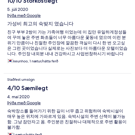
10/10 Stórkostlegt
5. júlí 2020
Þýða með Google
가성비 최고의 숙밪지 였습니다
친구 부부 2쌍이 가는 가족여행 이었는데 이 집만 유일하게정성들
여 꾸며 놓은 주변 화초들이 너무 아름다운 꽃동네 였으며 이런 분
위기 만큼이나 친절한 주인장에 깔끔한 객실이 다시 한 번 오고싶
은 그런 곳이었습니다 실제로는 사진보다 더 아름다운 모텔이었습
니다. 주인장 내외분 내내 건강하시고 사업번창하시기 바랍니다
keunhoo, 1 nætur/nátta ferð
Staðfest umsögn
4/10 Sæmilegt
4. maí 2020
Þýða með Google
숙박장소를 들어가기 위한 길이 너무 좁고 위험하며 숙박시설이
매우 높은 위치에 가파르게 있음. 숙박시설의 주변 산책이 불가능
함. 그냥 잠만자고 옴. 주인분은 친절하나 대체적으로 주변 활용이
불가함.
1 nætur/nátta ferð