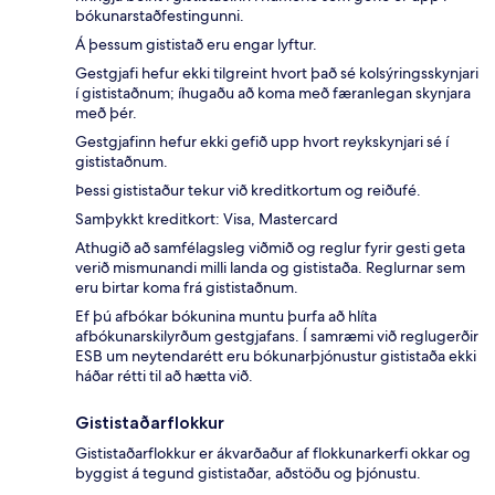
bókunarstaðfestingunni.
Á þessum gististað eru engar lyftur.
Gestgjafi hefur ekki tilgreint hvort það sé kolsýringsskynjari
í gististaðnum; íhugaðu að koma með færanlegan skynjara
með þér.
Gestgjafinn hefur ekki gefið upp hvort reykskynjari sé í
gististaðnum.
Þessi gististaður tekur við kreditkortum og reiðufé.
Samþykkt kreditkort: Visa, Mastercard
Athugið að samfélagsleg viðmið og reglur fyrir gesti geta
verið mismunandi milli landa og gististaða. Reglurnar sem
eru birtar koma frá gististaðnum.
Ef þú afbókar bókunina muntu þurfa að hlíta
afbókunarskilyrðum gestgjafans. Í samræmi við reglugerðir
ESB um neytendarétt eru bókunarþjónustur gististaða ekki
háðar rétti til að hætta við.
Gististaðarflokkur
Gististaðarflokkur er ákvarðaður af flokkunarkerfi okkar og
byggist á tegund gististaðar, aðstöðu og þjónustu.