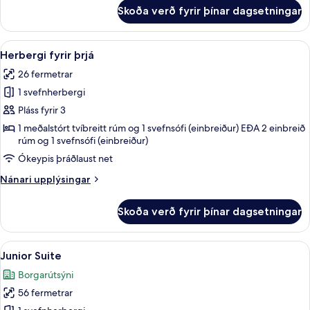
fyrir
Skoða verð fyrir þínar dagsetningar
Deluxe-
herbergi
fyrir
Skoða
Herbergi fyrir þrjá | Ítölsk Frette-rú
5
þrjá
Herbergi fyrir þrjá
allar
26 fermetrar
myndir
1 svefnherbergi
fyrir
Herbergi
Pláss fyrir 3
fyrir
1 meðalstórt tvíbreitt rúm og 1 svefnsófi (einbreiður) EÐA 2 einbreið
rúm og 1 svefnsófi (einbreiður)
þrjá
Ókeypis þráðlaust net
Nánari
Nánari upplýsingar
upplýsingar
fyrir
Skoða verð fyrir þínar dagsetningar
Herbergi
fyrir
þrjá
Skoða
Junior Suite | Ítölsk Frette-rúmföt, 
6
Junior Suite
allar
Borgarútsýni
myndir
56 fermetrar
fyrir