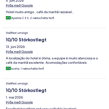
5. júní 2026
Þýða með Google
Hotel muito antigo , café da manhã razoável ,
Gyselda C E S, 2 nætur/nátta ferð
Staðfest umsögn
10/10 Stórkostlegt
13. júní 2026
Þýða með Google
A localização do hotel é ótima, a equipe é muito atenciosa e o
café da manhã excelente. Acomodações confortáveis.
lucelia, 1 nætur/nátta ferð
Staðfest umsögn
10/10 Stórkostlegt
1. maí 2026
Þýða með Google
Excellent breakfast and very walkable location!