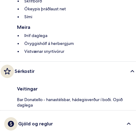
Skrifborð
Ókeypis þráðlaust net
Sími
Meira
Þrif daglega
Öryggishólf á herbergjum
Vistvænar snyrtivörur
Sérkostir
Veitingar
Bar Donatello - hanastélsbar, hádegisverður í boði. Opið
daglega
Gjöld og reglur