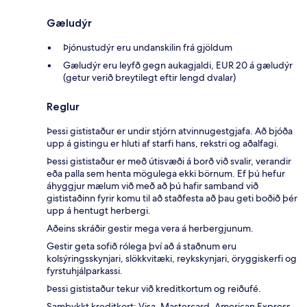
Gæludýr
Þjónustudýr eru undanskilin frá gjöldum
Gæludýr eru leyfð gegn aukagjaldi, EUR 20 á gæludýr
(getur verið breytilegt eftir lengd dvalar)
Reglur
Þessi gististaður er undir stjórn atvinnugestgjafa. Að bjóða
upp á gistingu er hluti af starfi hans, rekstri og aðalfagi.
Þessi gististaður er með útisvæði á borð við svalir, verandir
eða palla sem henta mögulega ekki börnum. Ef þú hefur
áhyggjur mælum við með að þú hafir samband við
gististaðinn fyrir komu til að staðfesta að þau geti boðið þér
upp á hentugt herbergi.
Aðeins skráðir gestir mega vera á herbergjunum.
Gestir geta sofið rólega því að á staðnum eru
kolsýringsskynjari, slökkvitæki, reykskynjari, öryggiskerfi og
fyrstuhjálparkassi.
Þessi gististaður tekur við kreditkortum og reiðufé.
Samþykkt kreditkort: Visa, Mastercard, American Express,