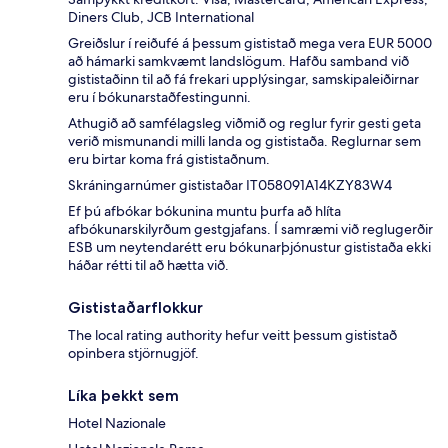
Diners Club, JCB International
Greiðslur í reiðufé á þessum gististað mega vera EUR 5000
að hámarki samkvæmt landslögum. Hafðu samband við
gististaðinn til að fá frekari upplýsingar, samskipaleiðirnar
eru í bókunarstaðfestingunni.
Athugið að samfélagsleg viðmið og reglur fyrir gesti geta
verið mismunandi milli landa og gististaða. Reglurnar sem
eru birtar koma frá gististaðnum.
Skráningarnúmer gististaðar IT058091A14KZY83W4
Ef þú afbókar bókunina muntu þurfa að hlíta
afbókunarskilyrðum gestgjafans. Í samræmi við reglugerðir
ESB um neytendarétt eru bókunarþjónustur gististaða ekki
háðar rétti til að hætta við.
Gististaðarflokkur
The local rating authority hefur veitt þessum gististað
opinbera stjörnugjöf.
Líka þekkt sem
Hotel Nazionale