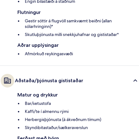
Engin bílastæði á staðnum
Flutningur
Gestir sóttir á flugvöll samkvæmt beiðni (allan
sólarhringinn)*
Skutluþjónusta milli snekkjuhafnar og gististaðar*
Aðrar upplýsingar
Afmörkuð reykingasvæði
Aðstaða/þjónusta gististaðar
Matur og drykkur
Bar/setustofa
Kaffi/te í almennu rými
Herbergisþjónusta (á ákveðnum tímum)
Skyndibitastaður/sælkeraverslun
Ferðast með börn