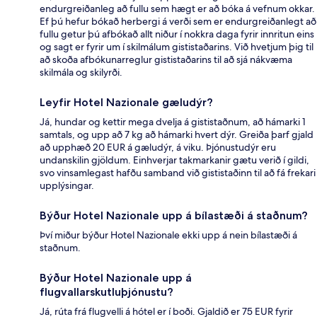
endurgreiðanleg að fullu sem hægt er að bóka á vefnum okkar.
Ef þú hefur bókað herbergi á verði sem er endurgreiðanlegt að
fullu getur þú afbókað allt niður í nokkra daga fyrir innritun eins
og sagt er fyrir um í skilmálum gististaðarins. Við hvetjum þig til
að skoða afbókunarreglur gististaðarins til að sjá nákvæma
skilmála og skilyrði.
Leyfir Hotel Nazionale gæludýr?
Já, hundar og kettir mega dvelja á gististaðnum, að hámarki 1
samtals, og upp að 7 kg að hámarki hvert dýr. Greiða þarf gjald
að upphæð 20 EUR á gæludýr, á viku. Þjónustudýr eru
undanskilin gjöldum. Einhverjar takmarkanir gætu verið í gildi,
svo vinsamlegast hafðu samband við gististaðinn til að fá frekari
upplýsingar.
Býður Hotel Nazionale upp á bílastæði á staðnum?
Því miður býður Hotel Nazionale ekki upp á nein bílastæði á
staðnum.
Býður Hotel Nazionale upp á
flugvallarskutluþjónustu?
Já, rúta frá flugvelli á hótel er í boði. Gjaldið er 75 EUR fyrir