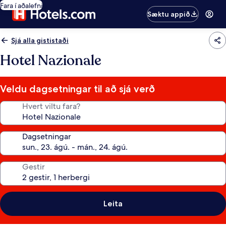
Fara í aðalefni
Sæktu appið
Sjá alla gististaði
Hotel Nazionale
Veldu dagsetningar til að sjá verð
Hvert viltu fara?
Dagsetningar
Gestir
Leita