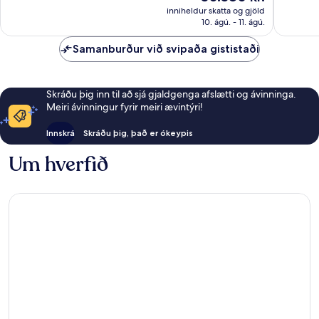
er
umsagnir
inniheldur skatta og gjöld
30.380 kr.
10. ágú. - 11. ágú.
Samanburður við svipaða gististaði
Skráðu þig inn til að sjá gjaldgenga afslætti og ávinninga.
Meiri ávinningur fyrir meiri ævintýri!
Innskrá
Skráðu þig, það er ókeypis
Um hverfið