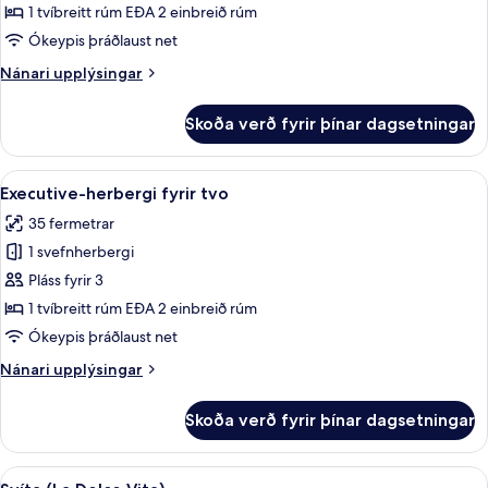
fyrir
1 tvíbreitt rúm EÐA 2 einbreið rúm
tvo
Ókeypis þráðlaust net
-
Nánari
Nánari upplýsingar
borgarsýn
upplýsingar
fyrir
Skoða verð fyrir þínar dagsetningar
Deluxe-
herbergi
fyrir
Skoða
Executive-herbergi fyrir tvo | Ítölsk 
9
tvo
Executive-herbergi fyrir tvo
allar
-
35 fermetrar
borgarsýn
myndir
1 svefnherbergi
fyrir
Executive-
Pláss fyrir 3
herbergi
1 tvíbreitt rúm EÐA 2 einbreið rúm
fyrir
Ókeypis þráðlaust net
tvo
Nánari
Nánari upplýsingar
upplýsingar
fyrir
Skoða verð fyrir þínar dagsetningar
Executive-
herbergi
fyrir
Skoða
Svíta (La Dolce Vita) | Útsýni úr herbe
6
tvo