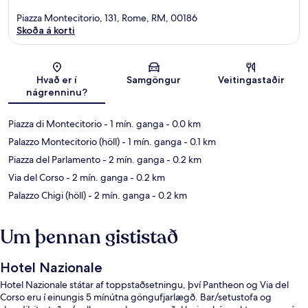
Piazza Montecitorio, 131, Rome, RM, 00186
Skoða á korti
Kort
Hvað er í
Samgöngur
Veitingastaðir
nágrenninu?
Piazza di Montecitorio
- 1 mín. ganga
- 0.0 km
Palazzo Montecitorio (höll)
- 1 mín. ganga
- 0.1 km
Piazza del Parlamento
- 2 mín. ganga
- 0.2 km
Via del Corso
- 2 mín. ganga
- 0.2 km
Palazzo Chigi (höll)
- 2 mín. ganga
- 0.2 km
Um þennan gististað
Hotel Nazionale
Hotel Nazionale státar af toppstaðsetningu, því Pantheon og Via del
Corso eru í einungis 5 mínútna göngufjarlægð. Bar/setustofa og