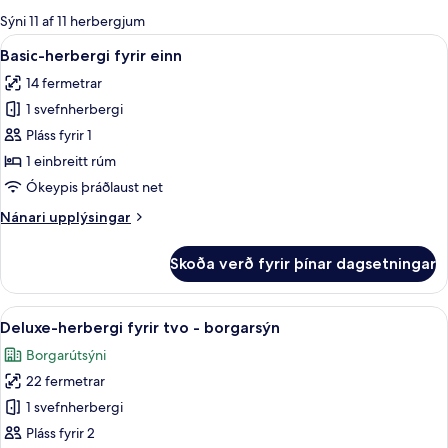
boði
Sýni 11 af 11 herbergjum
fyrir
Skoða
Basic-herbergi fyrir einn | Ítölsk Fre
4
Basic-herbergi fyrir einn
herbergi
allar
14 fermetrar
myndir
1 svefnherbergi
fyrir
Basic-
Pláss fyrir 1
herbergi
1 einbreitt rúm
fyrir
Ókeypis þráðlaust net
einn
Nánari
Nánari upplýsingar
upplýsingar
fyrir
Skoða verð fyrir þínar dagsetningar
Basic-
herbergi
fyrir
Skoða
Deluxe-herbergi fyrir tvo - borgarsýn
21
einn
Deluxe-herbergi fyrir tvo - borgarsýn
allar
Borgarútsýni
myndir
22 fermetrar
fyrir
Deluxe-
1 svefnherbergi
herbergi
Pláss fyrir 2