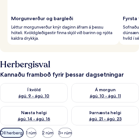
Morgunverður og bargleði
Fyrsta
Léttur morgunverður knýr daginn áfram á þessu
Sofnaðu
hóteli. Kvöldgleðigestir finna skjól við barinn og njóta
dúnsæng
kaldra drykkja.
hvíld í
Herbergisval
Kannaðu framboð fyrir þessar dagsetningar
Athuga framboð í kvöld ágú. 9 - ágú. 10
Athuga framboð á morgun ágú.
Í kvöld
Á morgun
ágú. 9 - ágú. 10
ágú. 10 - ágú. 11
Athuga framboð næstu helgi ágú. 14 - ágú. 16
Athuga framboð þarnæstu helg
Næsta helgi
Þarnæsta helgi
ágú. 14 - ágú. 16
ágú. 21 - ágú. 23
Síur
Öll herbergi
1 rúm
2 rúm
3+ rúm
í