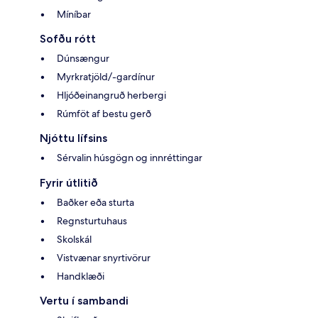
Míníbar
Sofðu rótt
Dúnsængur
Myrkratjöld/-gardínur
Hljóðeinangruð herbergi
Rúmföt af bestu gerð
Njóttu lífsins
Sérvalin húsgögn og innréttingar
Fyrir útlitið
Baðker eða sturta
Regnsturtuhaus
Skolskál
Vistvænar snyrtivörur
Handklæði
Vertu í sambandi