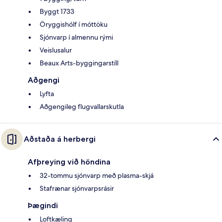
Byggt 1733
Öryggishólf í móttöku
Sjónvarp í almennu rými
Veislusalur
Beaux Arts-byggingarstíll
Aðgengi
Lyfta
Aðgengileg flugvallarskutla
Aðstaða á herbergi
Afþreying við höndina
32-tommu sjónvarp með plasma-skjá
Stafrænar sjónvarpsrásir
Þægindi
Loftkæling