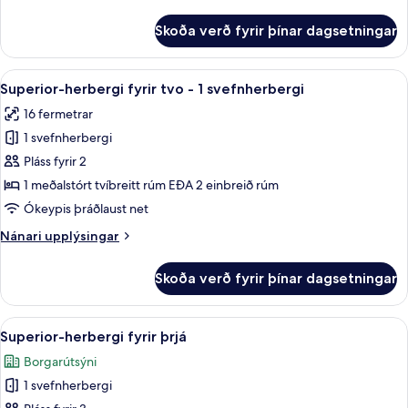
upplýsingar
fyrir
Skoða verð fyrir þínar dagsetningar
Economy-
herbergi
með
Skoða
Superior-herbergi fyrir tvo - 1 svefnh
13
tvíbreiðu
Superior-herbergi fyrir tvo - 1 svefnherbergi
allar
rúmi
16 fermetrar
myndir
1 svefnherbergi
fyrir
Superior-
Pláss fyrir 2
herbergi
1 meðalstórt tvíbreitt rúm EÐA 2 einbreið rúm
fyrir
Ókeypis þráðlaust net
tvo
Nánari
Nánari upplýsingar
-
upplýsingar
1
fyrir
Skoða verð fyrir þínar dagsetningar
Superior-
svefnherbergi
herbergi
fyrir
Skoða
Superior-herbergi fyrir þrjá | Ítölsk 
7
tvo
Superior-herbergi fyrir þrjá
allar
-
Borgarútsýni
1
myndir
svefnherbergi
1 svefnherbergi
fyrir