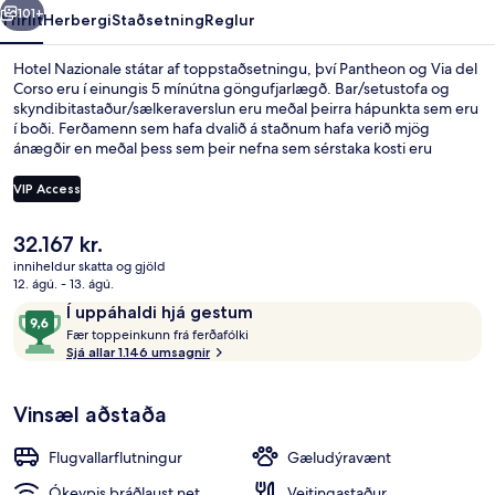
101+
Yfirlit
Herbergi
Staðsetning
Reglur
Hotel Nazionale státar af toppstaðsetningu, því Pantheon og Via del
Corso eru í einungis 5 mínútna göngufjarlægð. Bar/setustofa og
skyndibitastaður/sælkeraverslun eru meðal þeirra hápunkta sem eru
í boði. Ferðamenn sem hafa dvalið á staðnum hafa verið mjög
ánægðir en meðal þess sem þeir nefna sem sérstaka kosti eru
hjálpsamt starfsfólk og morgunverðurinn. Gististaðurinn er stutt frá
almenningssamgöngum: Spagna lestarstöðin er í 11 mínútna
VIP Access
göngufjarlægð og Venezia-sporvagnastoppistöðin í 11 mínútna.
Núverandi
32.167 kr.
Svíta (La Dolce Vita) | Útsýni úr herbe
verð
inniheldur skatta og gjöld
er
12. ágú. - 13. ágú.
32.167 kr.
Umsagnir
9,6
Í uppáhaldi hjá gestum
F
af
Fær toppeinkunn frá ferðafólki
æ
Sjá allar 1.146 umsagnir
10,
r
Í
uppáhaldi
Vinsæl aðstaða
t
hjá
o
gestum
p
Flugvallarflutningur
Gæludýravænt
p
e
Ókeypis þráðlaust net
Veitingastaður