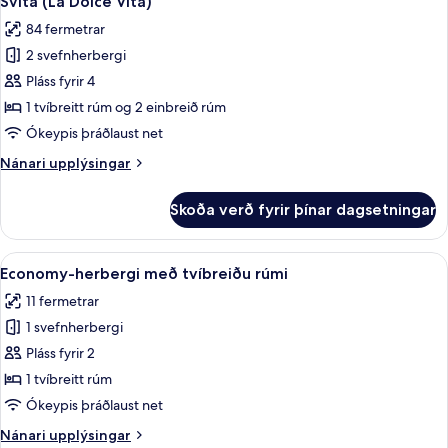
Svíta (La Dolce Vita)
allar
84 fermetrar
myndir
2 svefnherbergi
fyrir
Svíta
Pláss fyrir 4
(La
1 tvíbreitt rúm og 2 einbreið rúm
Dolce
Ókeypis þráðlaust net
Vita)
Nánari
Nánari upplýsingar
upplýsingar
fyrir
Skoða verð fyrir þínar dagsetningar
Svíta
(La
Dolce
Skoða
Economy-herbergi með tvíbreiðu rúmi 
4
Vita)
Economy-herbergi með tvíbreiðu rúmi
allar
11 fermetrar
myndir
1 svefnherbergi
fyrir
Economy-
Pláss fyrir 2
herbergi
1 tvíbreitt rúm
með
Ókeypis þráðlaust net
tvíbreiðu
Nánari
Nánari upplýsingar
rúmi