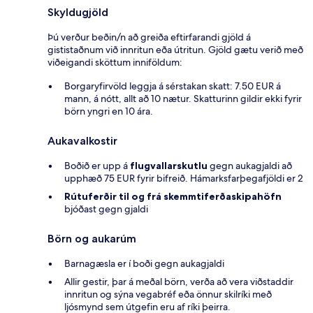
Skyldugjöld
Þú verður beðin/n að greiða eftirfarandi gjöld á
gististaðnum við innritun eða útritun. Gjöld gætu verið með
viðeigandi sköttum inniföldum:
Borgaryfirvöld leggja á sérstakan skatt: 7.50 EUR á
mann, á nótt, allt að 10 nætur. Skatturinn gildir ekki fyrir
börn yngri en 10 ára.
Aukavalkostir
Boðið er upp á
flugvallarskutlu
gegn aukagjaldi að
upphæð 75 EUR fyrir bifreið. Hámarksfarþegafjöldi er 2
Rútuferðir til og frá skemmtiferðaskipahöfn
bjóðast gegn gjaldi
Börn og aukarúm
Barnagæsla er í boði gegn aukagjaldi
Allir gestir, þar á meðal börn, verða að vera viðstaddir
innritun og sýna vegabréf eða önnur skilríki með
ljósmynd sem útgefin eru af ríki þeirra.