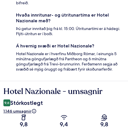
bifreið.
Hvaða innritunar- og útritunartíma er Hotel
Nazionale með?
Þú getur innritað þig frá kl. 15:00. Útritunartími er á hádegi.
Flýti-útritun er í boði.
Á hvernig svæði er Hotel Nazionale?
Hotel Nazionale er í hverfinu Miðborg Rómar, í einungis 5
mínútna göngufjarlægð frá Pantheon og 6 mínútna
göngufjarlægð frá Trevi-brunnurinn. Ferðamenn segja að
svæðið sé mjög öruggt og frábært fyrir skoðunarferðir.
Hotel Nazionale - umsagnir
Umsagnir
Stórkostlegt
9,6
1.146 umsagnir
9,8
9,4
9,8