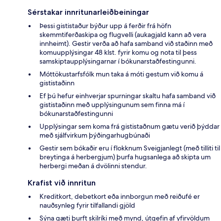
Sérstakar innritunarleiðbeiningar
Þessi gististaður býður upp á ferðir frá höfn
skemmtiferðaskipa og flugvelli (aukagjald kann að vera
innheimt). Gestir verða að hafa samband við staðinn með
komuupplýsingar 48 klst. fyrir komu og nota til þess
samskiptaupplýsingarnar í bókunarstaðfestingunni.
Móttökustarfsfólk mun taka á móti gestum við komu á
gististaðinn
Ef þú hefur einhverjar spurningar skaltu hafa samband við
gististaðinn með upplýsingunum sem finna má í
bókunarstaðfestingunni
Upplýsingar sem koma frá gististaðnum gætu verið þýddar
með sjálfvirkum þýðingarhugbúnaði
Gestir sem bókaðir eru í flokknum Sveigjanlegt (með tilliti til
breytinga á herbergjum) þurfa hugsanlega að skipta um
herbergi meðan á dvölinni stendur.
Krafist við innritun
Kreditkort, debetkort eða innborgun með reiðufé er
nauðsynleg fyrir tilfallandi gjöld
Sýna gæti þurft skilríki með mynd, útgefin af yfirvöldum