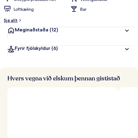
i
Loftkæling
Bar
n
k
Sjá allt
u
n
Meginaðstaða
(12)
n
f
Fyrir fjölskyldur
(6)
r
á
f
e
r
Hvers vegna við elskum þennan gististað
ð
a
f
ó
l
k
i