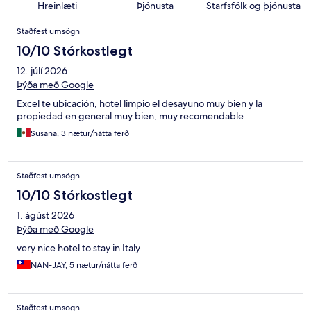
Hreinlæti
Þjónusta
Starfsfólk og þjónusta
Umsagnir
Staðfest umsögn
10/10 Stórkostlegt
12. júlí 2026
Þýða með Google
Excel te ubicación, hotel limpio el desayuno muy bien y la
propiedad en general muy bien, muy recomendable
Susana, 3 nætur/nátta ferð
Staðfest umsögn
10/10 Stórkostlegt
1. ágúst 2026
Þýða með Google
very nice hotel to stay in Italy
NAN-JAY, 5 nætur/nátta ferð
Staðfest umsögn