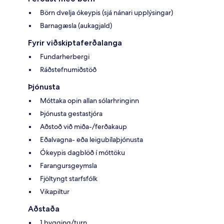
Börn dvelja ókeypis (sjá nánari upplýsingar)
Barnagæsla (aukagjald)
Fyrir viðskiptaferðalanga
Fundarherbergi
Ráðstefnumiðstöð
Þjónusta
Móttaka opin allan sólarhringinn
Þjónusta gestastjóra
Aðstoð við miða-/ferðakaup
Eðalvagna- eða leigubílaþjónusta
Ókeypis dagblöð í móttöku
Farangursgeymsla
Fjöltyngt starfsfólk
Vikapiltur
Aðstaða
1 bygging/turn