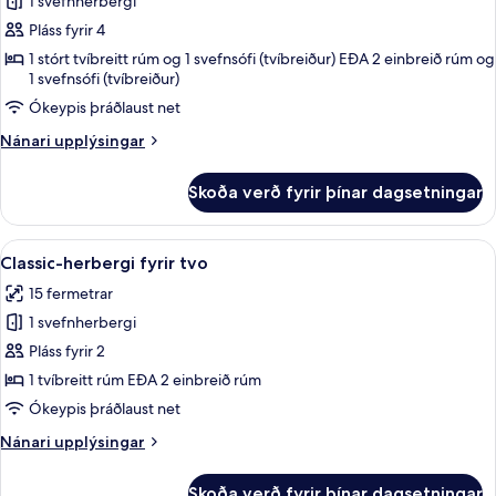
Junior
1 svefnherbergi
Suite
Pláss fyrir 4
1 stórt tvíbreitt rúm og 1 svefnsófi (tvíbreiður) EÐA 2 einbreið rúm og
1 svefnsófi (tvíbreiður)
Ókeypis þráðlaust net
Nánari
Nánari upplýsingar
upplýsingar
fyrir
Skoða verð fyrir þínar dagsetningar
Junior
Suite
Skoða
Classic-herbergi fyrir tvo | Ítölsk Fr
10
Classic-herbergi fyrir tvo
allar
15 fermetrar
myndir
1 svefnherbergi
fyrir
Classic-
Pláss fyrir 2
herbergi
1 tvíbreitt rúm EÐA 2 einbreið rúm
fyrir
Ókeypis þráðlaust net
tvo
Nánari
Nánari upplýsingar
upplýsingar
fyrir
Skoða verð fyrir þínar dagsetningar