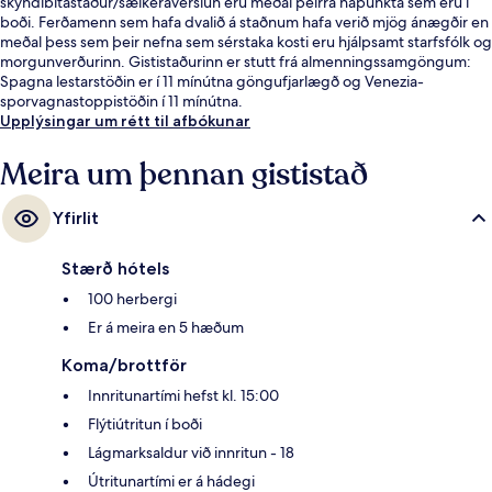
skyndibitastaður/sælkeraverslun eru meðal þeirra hápunkta sem eru í
boði. Ferðamenn sem hafa dvalið á staðnum hafa verið mjög ánægðir en
meðal þess sem þeir nefna sem sérstaka kosti eru hjálpsamt starfsfólk og
morgunverðurinn. Gististaðurinn er stutt frá almenningssamgöngum:
Spagna lestarstöðin er í 11 mínútna göngufjarlægð og Venezia-
sporvagnastoppistöðin í 11 mínútna.
Upplýsingar um rétt til afbókunar
Meira um þennan gististað
Yfirlit
Stærð hótels
100 herbergi
Er á meira en 5 hæðum
Koma/brottför
Innritunartími hefst kl. 15:00
Flýtiútritun í boði
Lágmarksaldur við innritun - 18
Útritunartími er á hádegi