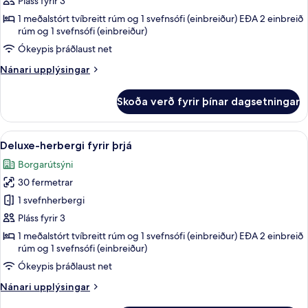
Superior-
Pláss fyrir 3
herbergi
1 meðalstórt tvíbreitt rúm og 1 svefnsófi (einbreiður) EÐA 2 einbreið
rúm og 1 svefnsófi (einbreiður)
fyrir
þrjá
Ókeypis þráðlaust net
Nánari
Nánari upplýsingar
upplýsingar
fyrir
Skoða verð fyrir þínar dagsetningar
Superior-
herbergi
fyrir
Skoða
Ítölsk Frette-rúmföt, rúmföt af bestu
6
þrjá
Deluxe-herbergi fyrir þrjá
allar
Borgarútsýni
myndir
30 fermetrar
fyrir
Deluxe-
1 svefnherbergi
herbergi
Pláss fyrir 3
fyrir
1 meðalstórt tvíbreitt rúm og 1 svefnsófi (einbreiður) EÐA 2 einbreið
þrjá
rúm og 1 svefnsófi (einbreiður)
Ókeypis þráðlaust net
Nánari
Nánari upplýsingar
upplýsingar