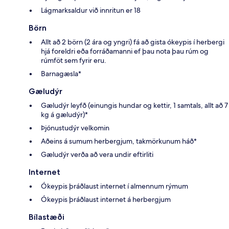
Lágmarksaldur við innritun er 18
Börn
Allt að 2 börn (2 ára og yngri) fá að gista ókeypis í herbergi
hjá foreldri eða forráðamanni ef þau nota þau rúm og
rúmföt sem fyrir eru.
Barnagæsla*
Gæludýr
Gæludýr leyfð (einungis hundar og kettir, 1 samtals, allt að 7
kg á gæludýr)*
Þjónustudýr velkomin
Aðeins á sumum herbergjum, takmörkunum háð*
Gæludýr verða að vera undir eftirliti
Internet
Ókeypis þráðlaust internet í almennum rýmum
Ókeypis þráðlaust internet á herbergjum
Bílastæði