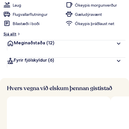
gestum
p
Laug
Ókeypis morgunverður
p
e
Flugvallarflutningur
Gæludýravænt
i
Bílastæði í boði
Ókeypis þráðlaust net
n
k
Sjá allt
u
n
Meginaðstaða
(12)
n
f
Fyrir fjölskyldur
(6)
r
á
f
e
r
Hvers vegna við elskum þennan gististað
ð
a
f
ó
l
k
i