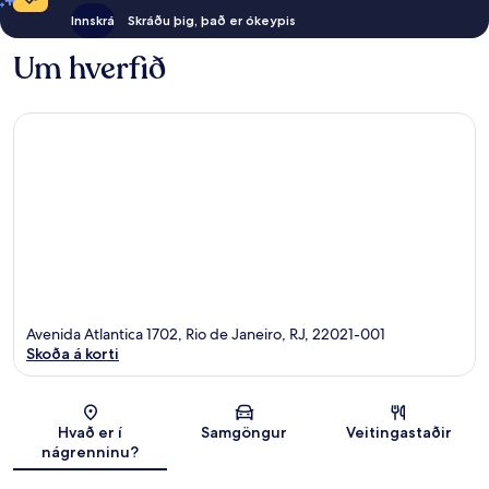
Innskrá
Skráðu þig, það er ókeypis
Um hverfið
Avenida Atlantica 1702, Rio de Janeiro, RJ, 22021-001
Skoða á korti
Kort
Hvað er í
Samgöngur
Veitingastaðir
nágrenninu?