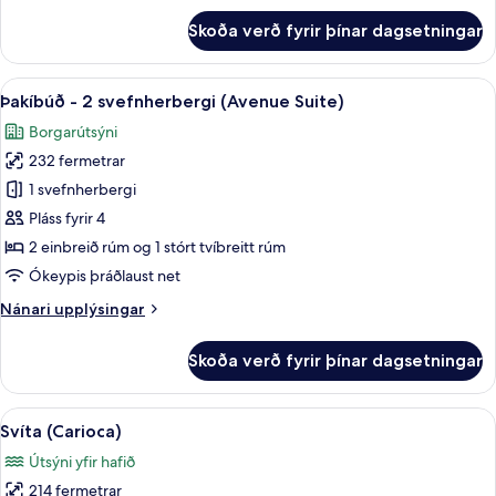
fyrir
Skoða verð fyrir þínar dagsetningar
Þakíbúð
-
útsýni
Skoða
Rúmföt af bestu gerð, míníbar, öryggis
6
yfir
Þakíbúð - 2 svefnherbergi (Avenue Suite)
allar
hafið
Borgarútsýni
myndir
232 fermetrar
fyrir
Þakíbúð
1 svefnherbergi
-
Pláss fyrir 4
2
2 einbreið rúm og 1 stórt tvíbreitt rúm
svefnherbergi
Ókeypis þráðlaust net
(Avenue
Nánari
Nánari upplýsingar
Suite)
upplýsingar
fyrir
Skoða verð fyrir þínar dagsetningar
Þakíbúð
-
2
Skoða
Rúmföt af bestu gerð, míníbar, öryggis
5
svefnherbergi
Svíta (Carioca)
allar
(Avenue
Útsýni yfir hafið
Suite)
myndir
214 fermetrar
fyrir