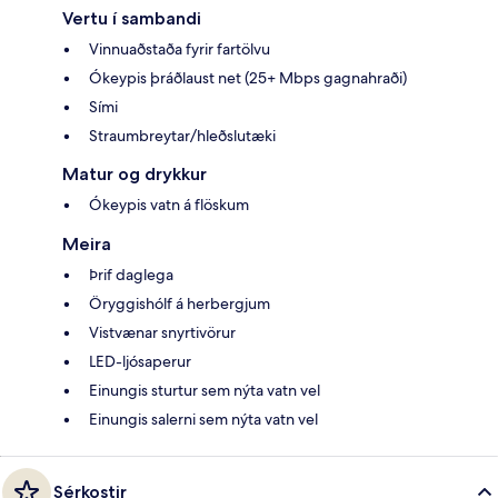
Vertu í sambandi
Vinnuaðstaða fyrir fartölvu
Ókeypis þráðlaust net (25+ Mbps gagnahraði)
Sími
Straumbreytar/hleðslutæki
Matur og drykkur
Ókeypis vatn á flöskum
Meira
Þrif daglega
Öryggishólf á herbergjum
Vistvænar snyrtivörur
LED-ljósaperur
Einungis sturtur sem nýta vatn vel
Einungis salerni sem nýta vatn vel
Sérkostir