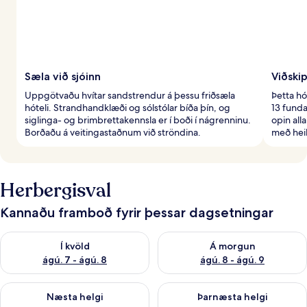
Sæla við sjóinn
Viðski
Uppgötvaðu hvítar sandstrendur á þessu friðsæla
Þetta h
hóteli. Strandhandklæði og sólstólar bíða þín, og
13 fund
siglinga- og brimbrettakennsla er í boði í nágrenninu.
opin alla
Borðaðu á veitingastaðnum við ströndina.
með hei
Herbergisval
Kannaðu framboð fyrir þessar dagsetningar
Athuga framboð í kvöld ágú. 7 - ágú. 8
Athuga framboð á morgun ágú.
Í kvöld
Á morgun
ágú. 7 - ágú. 8
ágú. 8 - ágú. 9
Athuga framboð næstu helgi ágú. 7 - ágú. 9
Athuga framboð þarnæstu helgi
Næsta helgi
Þarnæsta helgi