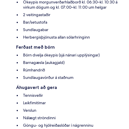
Ókeypis morgunverðarhlaðborð kl. 06:30–kl. 10:30 á
virkum dögum og kl. 07:00–kl. 11:00 um helgar
2 veitingastaðir
Bar/setustofa
Sundlaugabar
Herbergisþjónusta allan sólarhringinn
Ferðast með börn
Börn dvelja ókeypis (sjá nánari upplýsingar)
Barnagæsla (aukagjald)
Rúmhandrið
Sundlaugavörður á staðnum
Áhugavert að gera
Tennisvellir
Leikfimitímar
Verslun
Nálægt ströndinni
Göngu- og hjólreiðaslóðar í nágrenninu