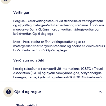
Veitingar
Pergula - Þessi veitingastaður í við ströndina er veitingastaður
og alþjóðleg matargerðarlist er sérhæfing staðarins. Í boði eru
morgunverður, síðbúinn morgunverður, hádegisverður og
kvöldverður. Opið daglega
Mee - Þessi staður er fínni veitingastaður og asísk
matargerðarlist er sérgrein staðarins og aðeins er kvöldverður í
boði. Panta þarf borð. Opið daglega
Verðlaun og aðild
Þessi gististaður er í samstarfi við International LGBTQ+ Travel
Association (IGLTA) og býður samkynhneigða, tvíkynhneigða,
hinsegin, trans-, kynlaust og intersexfólk (LGBTQ+) velkomið.
Gjöld og reglur
Skyldugjöld