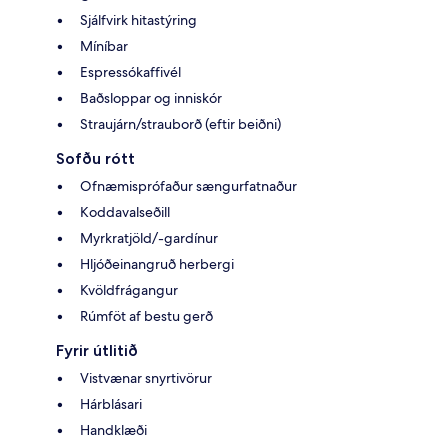
Sjálfvirk hitastýring
Míníbar
Espressókaffivél
Baðsloppar og inniskór
Straujárn/strauborð (eftir beiðni)
Sofðu rótt
Ofnæmisprófaður sængurfatnaður
Koddavalseðill
Myrkratjöld/-gardínur
Hljóðeinangruð herbergi
Kvöldfrágangur
Rúmföt af bestu gerð
Fyrir útlitið
Vistvænar snyrtivörur
Hárblásari
Handklæði