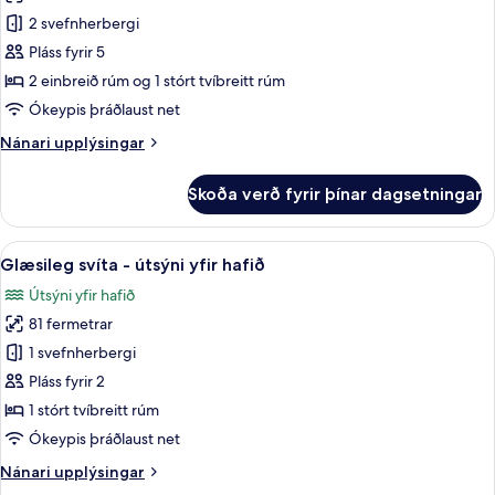
Svíta
2 svefnherbergi
(Carioca)
Pláss fyrir 5
2 einbreið rúm og 1 stórt tvíbreitt rúm
Ókeypis þráðlaust net
Nánari
Nánari upplýsingar
upplýsingar
fyrir
Skoða verð fyrir þínar dagsetningar
Svíta
(Carioca)
Skoða
Glæsileg svíta - útsýni yfir hafið | Rúm
8
Glæsileg svíta - útsýni yfir hafið
allar
Útsýni yfir hafið
myndir
81 fermetrar
fyrir
Glæsileg
1 svefnherbergi
svíta
Pláss fyrir 2
-
1 stórt tvíbreitt rúm
útsýni
Ókeypis þráðlaust net
yfir
Nánari
Nánari upplýsingar
hafið
upplýsingar