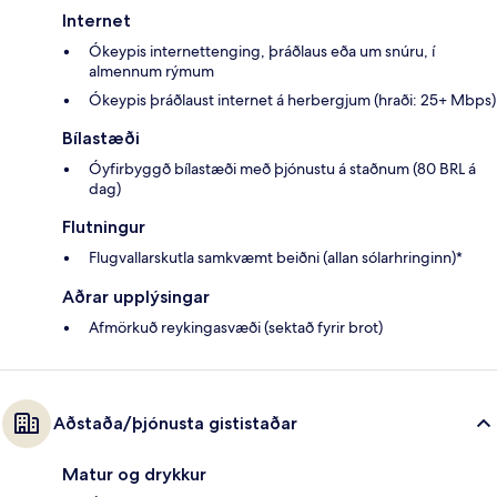
Internet
Ókeypis internettenging, þráðlaus eða um snúru, í
almennum rýmum
Ókeypis þráðlaust internet á herbergjum (hraði: 25+ Mbps)
Bílastæði
Óyfirbyggð bílastæði með þjónustu á staðnum (80 BRL á
dag)
Flutningur
Flugvallarskutla samkvæmt beiðni (allan sólarhringinn)*
Aðrar upplýsingar
Afmörkuð reykingasvæði (sektað fyrir brot)
Aðstaða/þjónusta gististaðar
Matur og drykkur