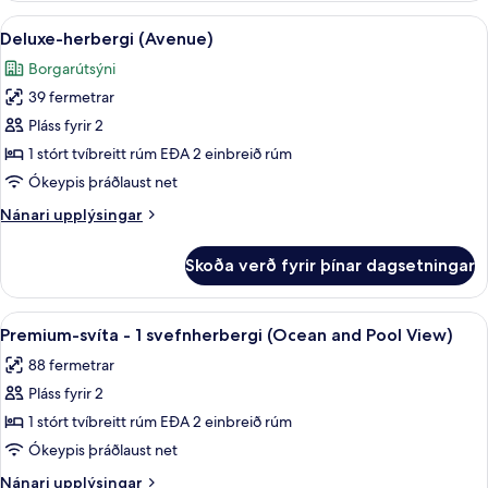
2
Skoða
Rúmföt af bestu gerð, míníbar, öryggis
7
svefnherbergi
Deluxe-herbergi (Avenue)
allar
(Avenue)
Borgarútsýni
myndir
39 fermetrar
fyrir
Deluxe-
Pláss fyrir 2
herbergi
1 stórt tvíbreitt rúm EÐA 2 einbreið rúm
(Avenue)
Ókeypis þráðlaust net
Nánari
Nánari upplýsingar
upplýsingar
fyrir
Skoða verð fyrir þínar dagsetningar
Deluxe-
herbergi
(Avenue)
Skoða
Rúmföt af bestu gerð, míníbar, öryggis
7
Premium-svíta - 1 svefnherbergi (Ocean and Pool View)
allar
88 fermetrar
myndir
Pláss fyrir 2
fyrir
Premium-
1 stórt tvíbreitt rúm EÐA 2 einbreið rúm
svíta
Ókeypis þráðlaust net
-
Nánari
Nánari upplýsingar