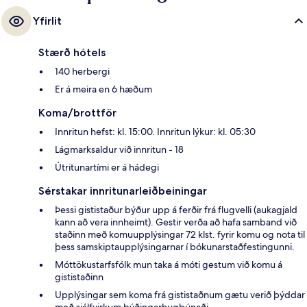
starfsfólk og ástand gististaðarins almennt. Gististaðurinn er stutt frá
almenningssamgöngum: Cardeal Arcoverde lestarstöðin er í 5 mínútna
Yfirlit
göngufjarlægð.
Stærð hótels
140 herbergi
Er á meira en 6 hæðum
Koma/brottför
Innritun hefst: kl. 15:00. Innritun lýkur: kl. 05:30
Lágmarksaldur við innritun - 18
Útritunartími er á hádegi
Sérstakar innritunarleiðbeiningar
Þessi gististaður býður upp á ferðir frá flugvelli (aukagjald
kann að vera innheimt). Gestir verða að hafa samband við
staðinn með komuupplýsingar 72 klst. fyrir komu og nota til
þess samskiptaupplýsingarnar í bókunarstaðfestingunni.
Móttökustarfsfólk mun taka á móti gestum við komu á
gististaðinn
Upplýsingar sem koma frá gististaðnum gætu verið þýddar
með sjálfvirkum þýðingarhugbúnaði