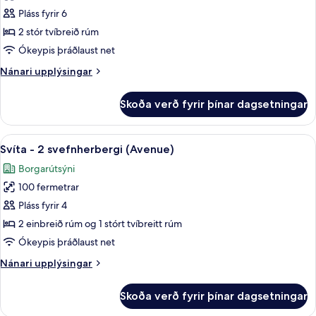
Svíta
Pláss fyrir 6
-
2 stór tvíbreið rúm
2
Ókeypis þráðlaust net
svefnherbergi
Nánari
Nánari upplýsingar
(Copacabana)
upplýsingar
fyrir
Skoða verð fyrir þínar dagsetningar
Svíta
-
2
Skoða
Rúmföt af bestu gerð, míníbar, öryggis
6
svefnherbergi
Svíta - 2 svefnherbergi (Avenue)
allar
(Copacabana)
Borgarútsýni
myndir
100 fermetrar
fyrir
Svíta
Pláss fyrir 4
-
2 einbreið rúm og 1 stórt tvíbreitt rúm
2
Ókeypis þráðlaust net
svefnherbergi
Nánari
Nánari upplýsingar
(Avenue)
upplýsingar
fyrir
Skoða verð fyrir þínar dagsetningar
Svíta
-