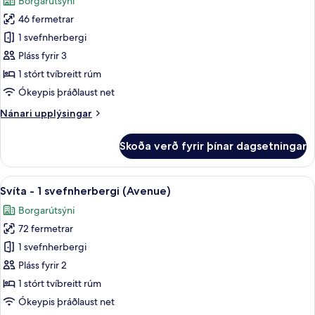
Borgarútsýni
hafið
myndir
46 fermetrar
fyrir
Svíta
1 svefnherbergi
-
Pláss fyrir 3
1
1 stórt tvíbreitt rúm
svefnherbergi
Ókeypis þráðlaust net
-
Nánari
Nánari upplýsingar
borgarsýn
upplýsingar
fyrir
Skoða verð fyrir þínar dagsetningar
Svíta
-
1
Skoða
Rúmföt af bestu gerð, míníbar, öryggis
5
svefnherbergi
Svíta - 1 svefnherbergi (Avenue)
allar
-
Borgarútsýni
borgarsýn
myndir
72 fermetrar
fyrir
Svíta
1 svefnherbergi
-
Pláss fyrir 2
1
1 stórt tvíbreitt rúm
svefnherbergi
Ókeypis þráðlaust net
(Avenue)