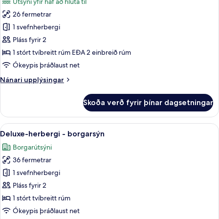
Útsýni yfir haf að hluta til
myndir
26 fermetrar
fyrir
Superior-
1 svefnherbergi
herbergi
Pláss fyrir 2
-
1 stórt tvíbreitt rúm EÐA 2 einbreið rúm
sjávarútsýni
Ókeypis þráðlaust net
að
Nánari
Nánari upplýsingar
hluta
upplýsingar
fyrir
Skoða verð fyrir þínar dagsetningar
Superior-
herbergi
-
Skoða
Deluxe-herbergi - borgarsýn | Rúmföt 
6
sjávarútsýni
Deluxe-herbergi - borgarsýn
allar
að
Borgarútsýni
hluta
myndir
36 fermetrar
fyrir
Deluxe-
1 svefnherbergi
herbergi
Pláss fyrir 2
-
1 stórt tvíbreitt rúm
borgarsýn
Ókeypis þráðlaust net