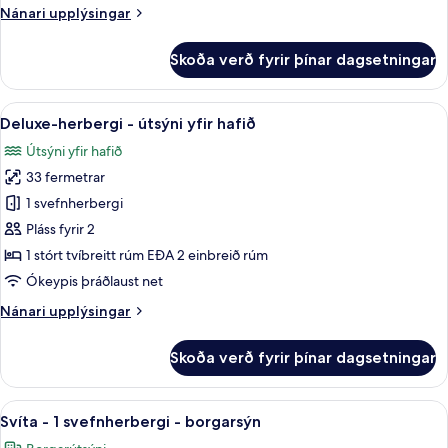
Nánari
Nánari upplýsingar
upplýsingar
fyrir
Skoða verð fyrir þínar dagsetningar
Deluxe-
herbergi
-
Skoða
Rúmföt af bestu gerð, míníbar, öryggis
6
borgarsýn
Deluxe-herbergi - útsýni yfir hafið
allar
Útsýni yfir hafið
myndir
33 fermetrar
fyrir
Deluxe-
1 svefnherbergi
herbergi
Pláss fyrir 2
-
1 stórt tvíbreitt rúm EÐA 2 einbreið rúm
útsýni
Ókeypis þráðlaust net
yfir
Nánari
Nánari upplýsingar
hafið
upplýsingar
fyrir
Skoða verð fyrir þínar dagsetningar
Deluxe-
herbergi
-
Skoða
Svíta - 1 svefnherbergi - borgarsýn | R
4
útsýni
Svíta - 1 svefnherbergi - borgarsýn
allar
yfir