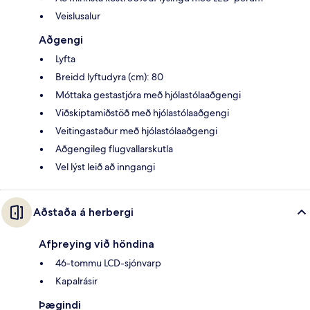
Veislusalur
Aðgengi
Lyfta
Breidd lyftudyra (cm): 80
Móttaka gestastjóra með hjólastólaaðgengi
Viðskiptamiðstöð með hjólastólaaðgengi
Veitingastaður með hjólastólaaðgengi
Aðgengileg flugvallarskutla
Vel lýst leið að inngangi
Aðstaða á herbergi
Afþreying við höndina
46-tommu LCD-sjónvarp
Kapalrásir
Þægindi