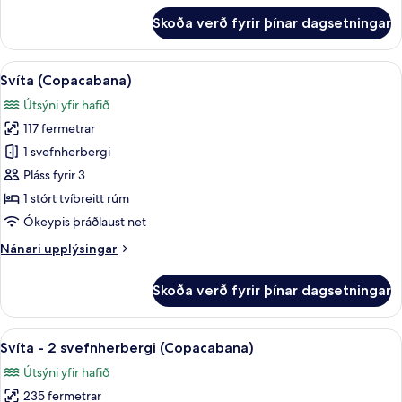
fyrir
Skoða verð fyrir þínar dagsetningar
Glæsileg
svíta
-
Skoða
Rúmföt af bestu gerð, míníbar, öryggis
8
útsýni
Svíta (Copacabana)
allar
yfir
Útsýni yfir hafið
hafið
myndir
117 fermetrar
fyrir
Svíta
1 svefnherbergi
(Copacabana)
Pláss fyrir 3
1 stórt tvíbreitt rúm
Ókeypis þráðlaust net
Nánari
Nánari upplýsingar
upplýsingar
fyrir
Skoða verð fyrir þínar dagsetningar
Svíta
(Copacabana)
Skoða
Rúmföt af bestu gerð, míníbar, öryggis
8
Svíta - 2 svefnherbergi (Copacabana)
allar
Útsýni yfir hafið
myndir
235 fermetrar
fyrir