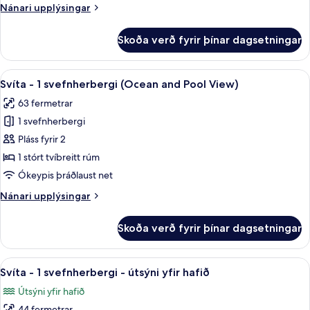
Nánari
Nánari upplýsingar
upplýsingar
fyrir
Skoða verð fyrir þínar dagsetningar
Svíta
-
1
Skoða
Rúmföt af bestu gerð, míníbar, öryggis
5
svefnherbergi
Svíta - 1 svefnherbergi (Ocean and Pool View)
allar
(Avenue)
63 fermetrar
myndir
1 svefnherbergi
fyrir
Svíta
Pláss fyrir 2
-
1 stórt tvíbreitt rúm
1
Ókeypis þráðlaust net
svefnherbergi
Nánari
Nánari upplýsingar
(Ocean
upplýsingar
and
fyrir
Skoða verð fyrir þínar dagsetningar
Svíta
Pool
-
View)
1
Skoða
Rúmföt af bestu gerð, míníbar, öryggis
7
svefnherbergi
Svíta - 1 svefnherbergi - útsýni yfir hafið
allar
(Ocean
Útsýni yfir hafið
and
myndir
Pool
44 fermetrar