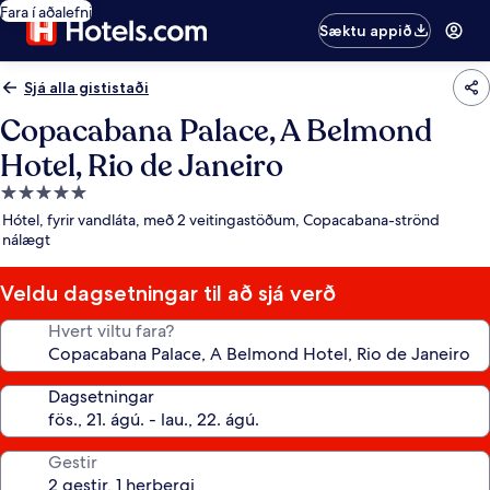
Fara í aðalefni
Sæktu appið
Sjá alla gististaði
Copacabana Palace, A Belmond
Hotel, Rio de Janeiro
5.0
stjörnu
Hótel, fyrir vandláta, með 2 veitingastöðum, Copacabana-strönd
gististaður
nálægt
Veldu dagsetningar til að sjá verð
Hvert viltu fara?
Dagsetningar
Gestir