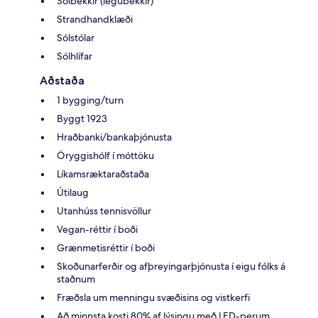
Sólbekkir (legubekkir)
Strandhandklæði
Sólstólar
Sólhlífar
Aðstaða
1 bygging/turn
Byggt 1923
Hraðbanki/bankaþjónusta
Öryggishólf í móttöku
Líkamsræktaraðstaða
Útilaug
Utanhúss tennisvöllur
Vegan-réttir í boði
Grænmetisréttir í boði
Skoðunarferðir og afþreyingarþjónusta í eigu fólks á
staðnum
Fræðsla um menningu svæðisins og vistkerfi
Að minnsta kosti 80% af lýsingu með LED-perum