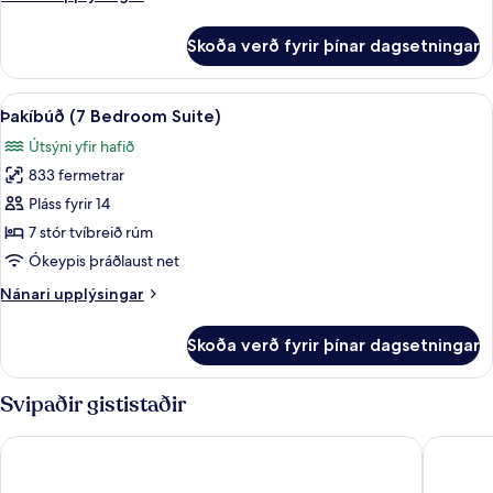
1
upplýsingar
svefnherbergi
fyrir
Skoða verð fyrir þínar dagsetningar
Premium-
(Ocean
svíta
and
-
Skoða
Rúmföt af bestu gerð, míníbar, öryggis
Pool
12
1
Þakíbúð (7 Bedroom Suite)
allar
svefnherbergi
View)
Útsýni yfir hafið
(Ocean
myndir
and
833 fermetrar
fyrir
Pool
Þakíbúð
Pláss fyrir 14
View)
(7
7 stór tvíbreið rúm
Bedroom
Ókeypis þráðlaust net
Suite)
Nánari
Nánari upplýsingar
upplýsingar
fyrir
Skoða verð fyrir þínar dagsetningar
Þakíbúð
(7
Bedroom
Svipaðir gististaðir
Suite)
Fairmont Rio de Janeiro Copacabana
Hilton C