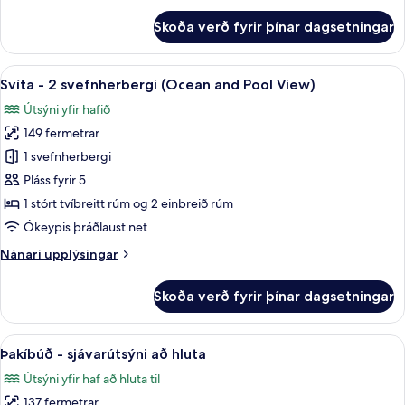
vísar
fyrir
Skoða verð fyrir þínar dagsetningar
að
Deluxe-
svíta
sjó
-
Skoða
Rúmföt af bestu gerð, míníbar, öryggis
5
1
Svíta - 2 svefnherbergi (Ocean and Pool View)
allar
svefnherbergi
Útsýni yfir hafið
-
myndir
vísar
149 fermetrar
fyrir
að
Svíta
1 svefnherbergi
sjó
-
Pláss fyrir 5
2
1 stórt tvíbreitt rúm og 2 einbreið rúm
svefnherbergi
Ókeypis þráðlaust net
(Ocean
Nánari
Nánari upplýsingar
and
upplýsingar
Pool
fyrir
Skoða verð fyrir þínar dagsetningar
View)
Svíta
-
2
Skoða
Rúmföt af bestu gerð, míníbar, öryggis
12
svefnherbergi
Þakíbúð - sjávarútsýni að hluta
allar
(Ocean
Útsýni yfir haf að hluta til
and
myndir
Pool
137 fermetrar