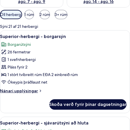
ágú. 7 - ágú. 9
ágú. 14 - ágú. 16
Síur
Öll herbergi
1 rúm
2 rúm
3+ rúm
í
boði
Sýni 21 af 21 herbergi
fyrir
Skoða
Superior-herbergi - borgarsýn | Rúmföt
6
Superior-herbergi - borgarsýn
herbergi
allar
Borgarútsýni
myndir
26 fermetrar
fyrir
Superior-
1 svefnherbergi
herbergi
Pláss fyrir 2
-
1 stórt tvíbreitt rúm EÐA 2 einbreið rúm
borgarsýn
Ókeypis þráðlaust net
Nánari
Nánari upplýsingar
upplýsingar
fyrir
Skoða verð fyrir þínar dagsetningar
Superior-
herbergi
-
Skoða
Superior-herbergi - sjávarútsýni að hl
7
borgarsýn
Superior-herbergi - sjávarútsýni að hluta
allar