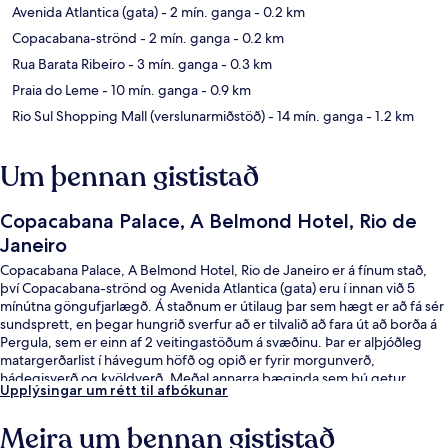
Avenida Atlantica (gata)
- 2 mín. ganga
- 0.2 km
Copacabana-strönd
- 2 mín. ganga
- 0.2 km
Rua Barata Ribeiro
- 3 mín. ganga
- 0.3 km
Praia do Leme
- 10 mín. ganga
- 0.9 km
Rio Sul Shopping Mall (verslunarmiðstöð)
- 14 mín. ganga
- 1.2 km
Um þennan gististað
Copacabana Palace, A Belmond Hotel, Rio de
Janeiro
Copacabana Palace, A Belmond Hotel, Rio de Janeiro er á fínum stað,
því Copacabana-strönd og Avenida Atlantica (gata) eru í innan við 5
mínútna göngufjarlægð. Á staðnum er útilaug þar sem hægt er að fá sér
sundsprett, en þegar hungrið sverfur að er tilvalið að fara út að borða á
Pergula, sem er einn af 2 veitingastöðum á svæðinu. Þar er alþjóðleg
matargerðarlist í hávegum höfð og opið er fyrir morgunverð,
hádegisverð og kvöldverð. Meðal annarra þæginda sem þú getur
Upplýsingar um rétt til afbókunar
hlakkað til að njóta á þessu hóteli fyrir vandláta eru bar við
sundlaugarbakkann, líkamsræktaraðstaða og utanhúss tennisvöllur. Aðrir
Meira um þennan gististað
gestir hafa sagt okkur að þeir hafi verið sérstaklega sáttir við hjálpsamt