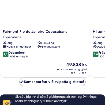
Fairmont
Hilton
Fairmont Rio de Janeiro Copacabana
Hilton
Rio
Copaca
Copacabana
Copaca
de
Rio
Laug
Heilsulind
Laug
Janeiro
de
Flugvallarflutningur
Gæludýravænt
Gælud
Copacabana
Janeiro
Copacabana
Copaca
9.2
8.8
Dásamlegt
Frá
9,2
8,8
af
af
1.008 umsagnir
1.105
10,
10,
Verðið
49.838 kr.
Dásamlegt,
Frábært
er
1.008
1.105
inniheldur skatta og gjöld
49.838 kr.
1. sep. - 2. sep.
umsagnir
umsagni
Samanburður við svipaða gististaði
Skráðu þig inn til að sjá gjaldgenga afslætti og ávinninga.
Meiri ávinningur fyrir meiri ævintýri!