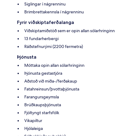
Siglingar í nágrenninu
Brimbrettakennsla í nágrenninu
Fyrir viðskiptaferðalanga
Viðskiptamiðstöð sem er opin allan sólarhringinn
13 fundarherbergi
Ráðstefnurými (2200 fermetra)
Þjónusta
Móttaka opin allan sólarhringinn
Þjónusta gestastjóra
Aðstoð við miða-/ferðakaup
Fatahreinsun/þvottaþjónusta
Farangursgeymsla
Brúðkaupsþjónusta
Fjöltyngt starfsfólk
Vikapiltur
Hjólaleiga