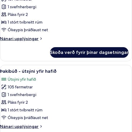
fyrir
View)
Þakíbúð
1 svefnherbergi
-
Pláss fyrir 2
sjávarútsýni
1 stórt tvíbreitt rúm
að
Ókeypis þráðlaust net
hluta
Nánari
Nánari upplýsingar
upplýsingar
fyrir
Skoða verð fyrir þínar dagsetningar
Þakíbúð
-
sjávarútsýni
Skoða
Þakíbúð - útsýni yfir hafið | Rúmföt af
17
að
Þakíbúð - útsýni yfir hafið
allar
hluta
Útsýni yfir hafið
myndir
105 fermetrar
fyrir
Þakíbúð
1 svefnherbergi
-
Pláss fyrir 2
útsýni
1 stórt tvíbreitt rúm
yfir
Ókeypis þráðlaust net
hafið
Nánari
Nánari upplýsingar
upplýsingar