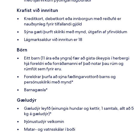
Krafist við innritun
Kreditkort, debetkort eða innborgun með reiðufé er
nauðsynleg fyrir tilfallandi gjöld
Sýna gæti þurft skilríki með mynd, útgefin af yfirvöldum
Lágmarksaldur við innritun er 18
Börn
Eitt barn (11 ára eða yngra) fær að gista ókeypis í herbergi
hjá foreldri eða forráðamanni ef það notar þau rúm og
rúmföt sem fyrir eru.
Foreldrar þurfa að sýna fæðingarvottorð barns og
persónuskilríki með mynd*
Barnagæsla*
Gæludýr
Gæludýr leyfð (einungis hundar og kettir, 1 samtals, allt að 5
kg á gæludýr)*
Þjónustudýr velkomin
Matar- og vatnsskálar í boði