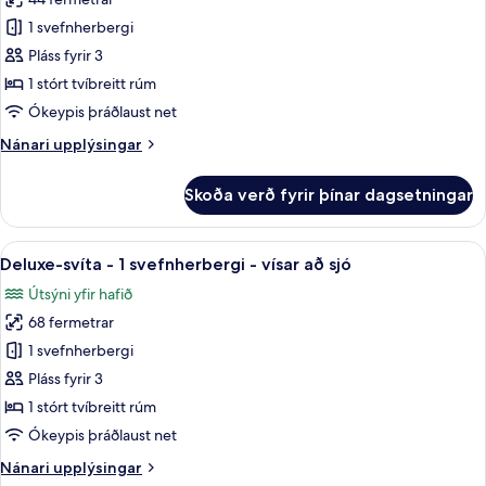
fyrir
View)
Svíta
1 svefnherbergi
-
Pláss fyrir 3
1
1 stórt tvíbreitt rúm
svefnherbergi
Ókeypis þráðlaust net
-
Nánari
Nánari upplýsingar
útsýni
upplýsingar
yfir
fyrir
Skoða verð fyrir þínar dagsetningar
hafið
Svíta
-
1
Skoða
Rúmföt af bestu gerð, míníbar, öryggis
11
svefnherbergi
Deluxe-svíta - 1 svefnherbergi - vísar að sjó
allar
-
Útsýni yfir hafið
útsýni
myndir
yfir
68 fermetrar
fyrir
hafið
Deluxe-
1 svefnherbergi
svíta
Pláss fyrir 3
-
1 stórt tvíbreitt rúm
1
Ókeypis þráðlaust net
svefnherbergi
Nánari
Nánari upplýsingar
-
upplýsingar