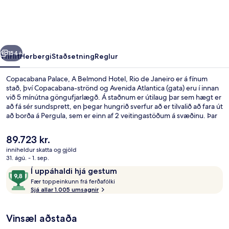
Belmond
Hotel,
Rio
rra
Næsta
de
154+
Yfirlit
Herbergi
Staðsetning
Reglur
Janeiro
Copacabana Palace, A Belmond Hotel, Rio de Janeiro er á fínum
stað, því Copacabana-strönd og Avenida Atlantica (gata) eru í innan
við 5 mínútna göngufjarlægð. Á staðnum er útilaug þar sem hægt er
að fá sér sundsprett, en þegar hungrið sverfur að er tilvalið að fara út
að borða á Pergula, sem er einn af 2 veitingastöðum á svæðinu. Þar
er alþjóðleg matargerðarlist í hávegum höfð og opið er fyrir
morgunverð, hádegisverð og kvöldverð. Meðal annarra þæginda
Núverandi
89.723 kr.
sem þú getur hlakkað til að njóta á þessu hóteli fyrir vandláta eru bar
verð
inniheldur skatta og gjöld
við sundlaugarbakkann, líkamsræktaraðstaða og utanhúss
er
31. ágú. - 1. sep.
tennisvöllur. Aðrir gestir hafa sagt okkur að þeir hafi verið
Útilaug, opið kl. 07:00 til kl. 19:00, sólh
89.723 kr.
Umsagnir
9,8
sérstaklega sáttir við hjálpsamt starfsfólk og ástand gististaðarins
Í uppáhaldi hjá gestum
almennt. Gististaðurinn er stutt frá almenningssamgöngum: Cardeal
F
af
Fær toppeinkunn frá ferðafólki
Arcoverde lestarstöðin er í 5 mínútna göngufjarlægð.
æ
Sjá allar 1.005 umsagnir
10,
r
Í
uppáhaldi
Vinsæl aðstaða
t
hjá
o