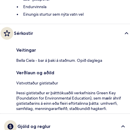
Endurvinnsla
Einungis sturtur sem nýta vatn vel
Sérkostir
Veitingar
Bella Ciela - bar á þaki á staðnum. Opið daglega
Verðlaun og aðild
Vistvottaður gististaður
Þessi gististaður er þátttökuaðili verkefnisins Green Key
(Foundation for Environmental Education), sem mælir áhrif
gististaðarins á einn eða fleiri eftirtalinna þátta: umhverfi,
samfélag, menningararfleifð, staðbundið hagkerfi.
Gjöld og reglur