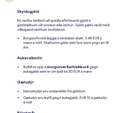
Skyldugjöld
Þú verður beðin/n að greiða eftirfarandi gjöld á
gististaðnum við innritun eða útritun. Gjöld gætu verið með
viðeigandi sköttum inniföldum:
Borgaryfirvöld leggja á sérstakan skatt: 3.48 EUR á
mann á nótt. Skatturinn gildir ekki fyrir börn yngri en 18
ára.
Aukavalkostir
Boðið er upp á
morgunverðarhlaðborð
gegn
aukagjaldi sem er um það bil 20 EUR á mann
Gæludýr
Þjónustudýr eru undanskilin frá gjöldum
Gæludýr eru leyfð gegn aukagjaldi, EUR 10 á gæludýr,
á nótt
Bílastæði