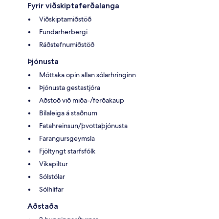
Fyrir viðskiptaferðalanga
Viðskiptamiðstöð
Fundarherbergi
Ráðstefnumiðstöð
Þjónusta
Móttaka opin allan sólarhringinn
Þjónusta gestastjóra
Aðstoð við miða-/ferðakaup
Bílaleiga á staðnum
Fatahreinsun/þvottaþjónusta
Farangursgeymsla
Fjöltyngt starfsfólk
Vikapiltur
Sólstólar
Sólhlífar
Aðstaða