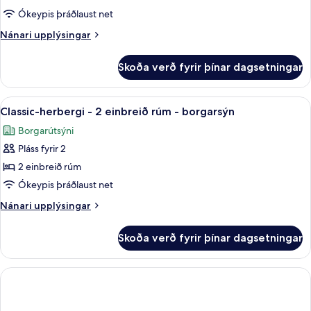
-
Ókeypis þráðlaust net
1
Nánari
Nánari upplýsingar
meðalstórt
upplýsingar
fyrir
tvíbreitt
Skoða verð fyrir þínar dagsetningar
Premium-
rúm
herbergi
-
-
Skoða
Classic-herbergi - 2 einbreið rúm - bo
6
verönd
1
Classic-herbergi - 2 einbreið rúm - borgarsýn
allar
meðalstórt
(view)
Borgarútsýni
tvíbreitt
myndir
rúm
Pláss fyrir 2
fyrir
-
Classic-
2 einbreið rúm
verönd
herbergi
(view)
Ókeypis þráðlaust net
-
Nánari
Nánari upplýsingar
2
upplýsingar
einbreið
fyrir
Skoða verð fyrir þínar dagsetningar
Classic-
rúm
herbergi
-
-
borgarsýn
2
einbreið
rúm