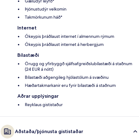
Gæludýr leyfð*
Þjónustudýr velkomin
Takmörkunum háð*
Internet
Ókeypis þráðlaust internet í almennum rýmum
Ókeypis þráðlaust internet á herbergjum
Bílastæði
Örugg og yfirbyggð sjálfsafgreiðslubílastæði á staðnum
(24 EUR á nótt)
Bílastæði aðgengileg hjólastólum á svæðinu
Hæðartakmarkanir eru fyrir bílastæði á staðnum
Aðrar upplýsingar
Reyklaus gististaður
Aðstaða/þjónusta gististaðar