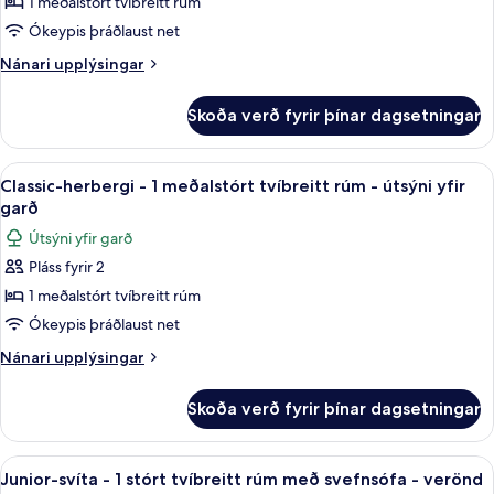
1 meðalstórt tvíbreitt rúm
herbergi
-
Ókeypis þráðlaust net
1
Nánari
Nánari upplýsingar
meðalstórt
upplýsingar
fyrir
tvíbreitt
Skoða verð fyrir þínar dagsetningar
Classic-
rúm
herbergi
-
-
Skoða
Rúmföt af bestu gerð, öryggishólf í he
6
útsýni
1
Classic-herbergi - 1 meðalstórt tvíbreitt rúm - útsýni yfir
allar
meðalstórt
yfir
garð
tvíbreitt
myndir
garð
Útsýni yfir garð
rúm
fyrir
-
Pláss fyrir 2
Classic-
útsýni
1 meðalstórt tvíbreitt rúm
herbergi
yfir
garð
-
Ókeypis þráðlaust net
1
Nánari
Nánari upplýsingar
meðalstórt
upplýsingar
fyrir
tvíbreitt
Skoða verð fyrir þínar dagsetningar
Classic-
rúm
herbergi
-
-
Skoða
Junior-svíta - 1 stórt tvíbreitt rúm me
5
útsýni
1
Junior-svíta - 1 stórt tvíbreitt rúm með svefnsófa - verönd
allar