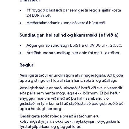
Yfirbyggð bílastæði þar sem gestir leggja sjálfir kosta
24 EUR á nótt
Hæðartakmarkanir kunna að vera á bílastæði.
Sundlaugar, heilsulind og líkamsrækt (ef við á)
Aðgangur að sundlaug í boði frá kl. 09:30 til kl. 20:30.
Árstíðabundna sundlaugin er opin frá maí til október.
Reglur
Þessi gististaður er undir stjórn atvinnugestgjafa. Að bjóða
upp á gistingu er hluti af starfi hans, rekstri og aðalfagi.
Þessi gististaður er með útisvæði á borð við svalir, verandir
eða palla sem henta mögulega ekki börnum. Ef þú hefur
áhyggjur mælum við með að þú hafir samband við
gististaðinn fyrir komu til að staðfesta að þau geti boðið þér
upp á hentugt herbergi.
Gestir geta sofið rólega því að á staðnum eru
kolsýringsskynjari, slökkvitæki, reykskynjari, öryggiskerfi,
fyrstuhjálparkassi og gluggahlerar.