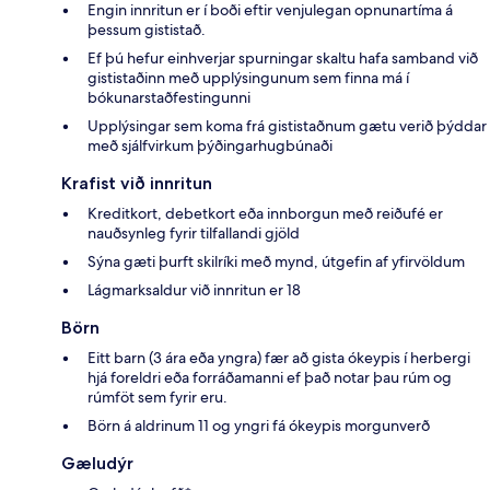
Engin innritun er í boði eftir venjulegan opnunartíma á
þessum gististað.
Ef þú hefur einhverjar spurningar skaltu hafa samband við
gististaðinn með upplýsingunum sem finna má í
bókunarstaðfestingunni
Upplýsingar sem koma frá gististaðnum gætu verið þýddar
með sjálfvirkum þýðingarhugbúnaði
Krafist við innritun
Kreditkort, debetkort eða innborgun með reiðufé er
nauðsynleg fyrir tilfallandi gjöld
Sýna gæti þurft skilríki með mynd, útgefin af yfirvöldum
Lágmarksaldur við innritun er 18
Börn
Eitt barn (3 ára eða yngra) fær að gista ókeypis í herbergi
hjá foreldri eða forráðamanni ef það notar þau rúm og
rúmföt sem fyrir eru.
Börn á aldrinum 11 og yngri fá ókeypis morgunverð
Gæludýr