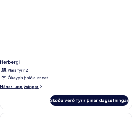
-
borgarsýn
Herbergi
Pláss fyrir 2
Ókeypis þráðlaust net
Nánari
Nánari upplýsingar
upplýsingar
fyrir
Skoða verð fyrir þínar dagsetningar
Herbergi