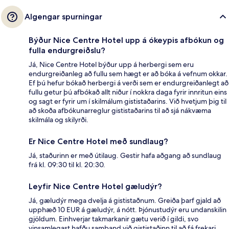
Algengar spurningar
Býður Nice Centre Hotel upp á ókeypis afbókun og
fulla endurgreiðslu?
Já, Nice Centre Hotel býður upp á herbergi sem eru
endurgreiðanleg að fullu sem hægt er að bóka á vefnum okkar.
Ef þú hefur bókað herbergi á verði sem er endurgreiðanlegt að
fullu getur þú afbókað allt niður í nokkra daga fyrir innritun eins
og sagt er fyrir um í skilmálum gististaðarins. Við hvetjum þig til
að skoða afbókunarreglur gististaðarins til að sjá nákvæma
skilmála og skilyrði.
Er Nice Centre Hotel með sundlaug?
Já, staðurinn er með útilaug. Gestir hafa aðgang að sundlaug
frá kl. 09:30 til kl. 20:30.
Leyfir Nice Centre Hotel gæludýr?
Já, gæludýr mega dvelja á gististaðnum. Greiða þarf gjald að
upphæð 10 EUR á gæludýr, á nótt. Þjónustudýr eru undanskilin
gjöldum. Einhverjar takmarkanir gætu verið í gildi, svo
vinsamlegast hafðu samband við gististaðinn til að fá frekari