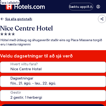
Fara í aðalefni
Sæktu appið
Sjá alla gististaði
Nice Centre Hotel
4.0
stjörnu
Hótel með útilaug og áhugaverðir staðir eins og Place Massena torgið
gististaður
eru í næsta nágrenni
Veldu dagsetningar til að sjá verð
Hvert viltu fara?
Dagsetningar
Gestir