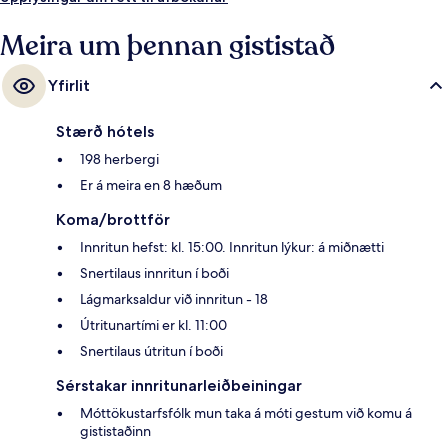
Thiers Tramway lestarstöðin í 4 mínútna.
Meira um þennan gististað
Yfirlit
Stærð hótels
198 herbergi
Er á meira en 8 hæðum
Koma/brottför
Innritun hefst: kl. 15:00. Innritun lýkur: á miðnætti
Snertilaus innritun í boði
Lágmarksaldur við innritun - 18
Útritunartími er kl. 11:00
Snertilaus útritun í boði
Sérstakar innritunarleiðbeiningar
Móttökustarfsfólk mun taka á móti gestum við komu á
gististaðinn