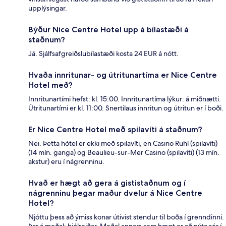
upplýsingar.
Býður Nice Centre Hotel upp á bílastæði á
staðnum?
Já. Sjálfsafgreiðslubílastæði kosta 24 EUR á nótt.
Hvaða innritunar- og útritunartíma er Nice Centre
Hotel með?
Innritunartími hefst: kl. 15:00. Innritunartíma lýkur: á miðnætti.
Útritunartími er kl. 11:00. Snertilaus innritun og útritun er í boði.
Er Nice Centre Hotel með spilavíti á staðnum?
Nei. Þetta hótel er ekki með spilavíti, en Casino Ruhl (spilavíti)
(14 mín. ganga) og Beaulieu-sur-Mer Casino (spilavíti) (13 mín.
akstur) eru í nágrenninu.
Hvað er hægt að gera á gististaðnum og í
nágrenninu þegar maður dvelur á Nice Centre
Hotel?
Njóttu þess að ýmiss konar útivist stendur til boða í grenndinni.