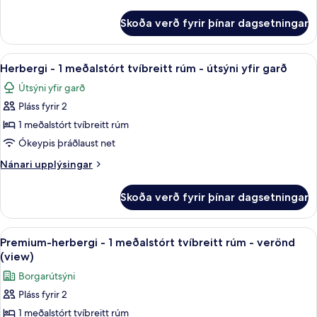
meðalstórt
upplýsingar
fyrir
tvíbreitt
Skoða verð fyrir þínar dagsetningar
Classic-
rúm
herbergi
með
-
Skoða
Rúmföt af bestu gerð, öryggishólf í he
6
svefnsófa
1
Herbergi - 1 meðalstórt tvíbreitt rúm - útsýni yfir garð
allar
meðalstórt
Útsýni yfir garð
tvíbreitt
myndir
rúm
Pláss fyrir 2
fyrir
með
Herbergi
1 meðalstórt tvíbreitt rúm
svefnsófa
-
Ókeypis þráðlaust net
1
Nánari
Nánari upplýsingar
meðalstórt
upplýsingar
tvíbreitt
fyrir
Skoða verð fyrir þínar dagsetningar
Herbergi
rúm
-
-
1
Skoða
Premium-herbergi - 1 meðalstórt tvíbre
útsýni
5
meðalstórt
Premium-herbergi - 1 meðalstórt tvíbreitt rúm - verönd
allar
tvíbreitt
yfir
(view)
rúm
myndir
garð
Borgarútsýni
-
fyrir
útsýni
Pláss fyrir 2
Premium-
yfir
1 meðalstórt tvíbreitt rúm
herbergi
garð