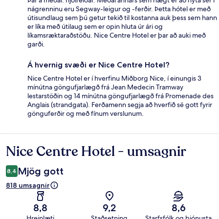
Þar á meðal: hjólreiðar. Meðal annars sem hægt er að nýta sér í
nágrenninu eru Segway-leigur og -ferðir. Þetta hótel er með
útisundlaug sem þú getur tekið til kostanna auk þess sem hann
er líka með útilaug sem er opin hluta úr ári og
líkamsræktaraðstöðu. Nice Centre Hotel er þar að auki með
garði.
Á hvernig svæði er Nice Centre Hotel?
Nice Centre Hotel er í hverfinu Miðborg Nice, í einungis 3
mínútna göngufjarlægð frá Jean Medecin Tramway
lestarstöðin og 14 mínútna göngufjarlægð frá Promenade des
Anglais (strandgata). Ferðamenn segja að hverfið sé gott fyrir
gönguferðir og með fínum verslunum.
Nice Centre Hotel - umsagnir
Umsagnir
Mjög gott
8,4
818 umsagnir
8,8
9,2
8,6
Hreinlæti
Staðsetning
Starfsfólk og þjónusta