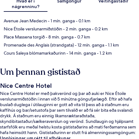
Hvað er í
Samgöngur
Veitingastaðir
nágrenninu?
Avenue Jean Medecin
- 1 mín. ganga
- 0.1 km
Nice Étoile verslunarmiðstöðin
- 2 mín. ganga
- 0.2 km
Place Massena torgið
- 8 mín. ganga
- 0.7 km
Promenade des Anglais (strandgata)
- 12 mín. ganga
- 1.1 km
Cours Saleya blómamarkaðurinn
- 14 mín. ganga
- 1.2 km
Um þennan gististað
Nice Centre Hotel
Nice Centre Hotel er með þakverönd og þar að auki er Nice Étoile
verslunarmiðstöðin í innan við 5 mínútna göngufjarlægð. Eftir að hafa
buslað duglega í útilauginni er gott að vita til þess að á staðnum eru
kaffihús og bar/setustofa þar sem tilvalið er að fá sér bita eða svalandi
drykk. Á staðnum eru einnig líkamsræktaraðstaða,
skyndibitastaður/sælkeraverslun og verönd. Sundlaugin og hjálpsamt
starfsfólk eru meðal helstu kosta gististaðarins að mati ferðamanna sem
hafa heimsótt hann. Gististaðurinn er stutt frá almenningssamgöngum:
Jean Medecin Tramway lestarstöðin er í 3 mínútna göngufjarlægð og
Upplýsingar um rétt til afbókunar