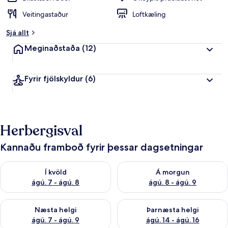
Veitingastaður
Loftkæling
Sjá allt
Meginaðstaða
(12)
Fyrir fjölskyldur
(6)
Herbergisval
Kannaðu framboð fyrir þessar dagsetningar
Athuga framboð í kvöld ágú. 7 - ágú. 8
Athuga framboð á morgun ágú.
Í kvöld
Á morgun
ágú. 7 - ágú. 8
ágú. 8 - ágú. 9
Athuga framboð næstu helgi ágú. 7 - ágú. 9
Athuga framboð þarnæstu helgi
Næsta helgi
Þarnæsta helgi
ágú. 7 - ágú. 9
ágú. 14 - ágú. 16