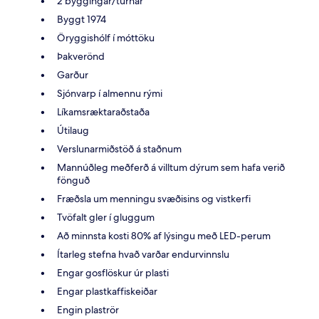
2 byggingar/turnar
Byggt 1974
Öryggishólf í móttöku
Þakverönd
Garður
Sjónvarp í almennu rými
Líkamsræktaraðstaða
Útilaug
Verslunarmiðstöð á staðnum
Mannúðleg meðferð á villtum dýrum sem hafa verið
fönguð
Fræðsla um menningu svæðisins og vistkerfi
Tvöfalt gler í gluggum
Að minnsta kosti 80% af lýsingu með LED-perum
Ítarleg stefna hvað varðar endurvinnslu
Engar gosflöskur úr plasti
Engar plastkaffiskeiðar
Engin plaströr