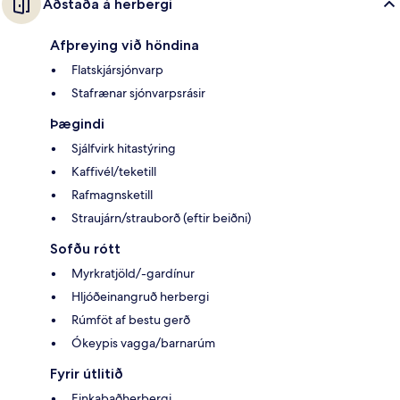
Aðstaða á herbergi
Afþreying við höndina
Flatskjársjónvarp
Stafrænar sjónvarpsrásir
Þægindi
Sjálfvirk hitastýring
Kaffivél/teketill
Rafmagnsketill
Straujárn/strauborð (eftir beiðni)
Sofðu rótt
Myrkratjöld/-gardínur
Hljóðeinangruð herbergi
Rúmföt af bestu gerð
Ókeypis vagga/barnarúm
Fyrir útlitið
Einkabaðherbergi