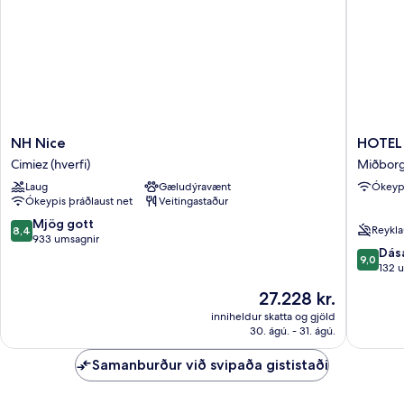
NH
HOTEL
NH Nice
HOTEL
Nice
AMBAS
Cimiez (hverfi)
Miðborg
Cimiez
NICE
Laug
Gæludýravænt
Ókeypi
(hverfi)
Miðbor
Ókeypis þráðlaust net
Veitingastaður
Nice
8.4
Mjög gott
Reykla
8,4
af
933 umsagnir
9.0
Dás
10,
9,0
af
132 
Mjög
10,
gott,
Verðið
27.228 kr.
Dásamle
933
er
132
inniheldur skatta og gjöld
umsagnir
27.228 kr.
30. ágú. - 31. ágú.
umsagni
Samanburður við svipaða gististaði