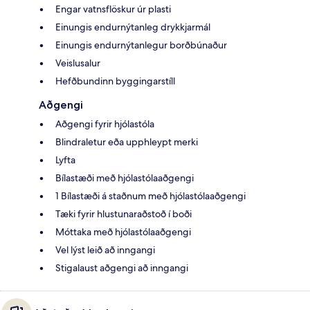
Engar vatnsflöskur úr plasti
Einungis endurnýtanleg drykkjarmál
Einungis endurnýtanlegur borðbúnaður
Veislusalur
Hefðbundinn byggingarstíll
Aðgengi
Aðgengi fyrir hjólastóla
Blindraletur eða upphleypt merki
Lyfta
Bílastæði með hjólastólaaðgengi
1 Bílastæði á staðnum með hjólastólaaðgengi
Tæki fyrir hlustunaraðstoð í boði
Móttaka með hjólastólaaðgengi
Vel lýst leið að inngangi
Stigalaust aðgengi að inngangi