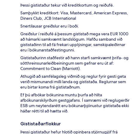
Þessi gististaður tekur við kreditkortum og reiðufé.
Samþykkt kreditkort: Visa, Mastercard, American Express,
Diners Club, JCB International
Snertilausar greiðslur eru í boði.
Greiðslur í reiðufé á þessum gististað mega vera EUR 1000
að hámarki samkvæmt landslögum. Hafðu samband við
gististaðinn til að fá frekari upplýsingar, samskipaleiðirnar
eru í bókunarstaðfestingunni.
Gististaðurinn staðfestir að hann starfi samkvæmt þrifa- og
sótthreinsunarleiðbeiningum sem gefnar eru út af:
Commitment to Clean (Marriott).
Athugið að samfélagsleg viðmið og reglur fyrir gesti geta
verið mismunandi milli landa og gististaða. Reglurnar sem
eru birtar koma frá gististaðnum.
Ef þú afbókar bókunina muntu þurfa að hlíta
afbókunarskilyrðum gestgjafans. Í samræmi við reglugerðir
ESB um neytendarétt eru bókunarþjónustur gististaða ekki
háðar rétti til að hætta við.
Gististaðarflokkur
Þessi gististaður hefur hlotið opinbera stjörnugjöf frá