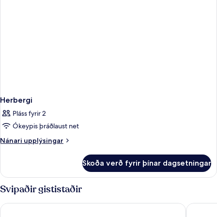
Herbergi
Pláss fyrir 2
Ókeypis þráðlaust net
Nánari
Nánari upplýsingar
upplýsingar
fyrir
Skoða verð fyrir þínar dagsetningar
Herbergi
Svipaðir gististaðir
NH Nice
HOTEL 