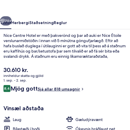
rra
Næsta
70+
Yfirlit
Herbergi
Staðsetning
Reglur
Nice Centre Hotel er með þakverönd og þar að auki er Nice Étoile
verslunarmiðstöðin í innan við 5 mínútna göngufjarlægð. Eftir að
hafa buslað duglega í útilauginni er gott að vita til þess að á staðnum
eru kaffihús og bar/setustofa þar sem tilvalið er að fá sér bita eða
svalandi drykk. Á staðnum eru einnig líkamsræktaraðstaða,
skyndibitastaður/sælkeraverslun og verönd. Sundlaugin og
hjálpsamt starfsfólk eru meðal helstu kosta gististaðarins að mati
Núverandi
30.610 kr.
ferðamanna sem hafa heimsótt hann. Gististaðurinn er stutt frá
verð
inniheldur skatta og gjöld
almenningssamgöngum: Jean Medecin Tramway lestarstöðin er í 3
er
1. sep. - 2. sep.
mínútna göngufjarlægð og Thiers Tramway lestarstöðin í 4 mínútna.
Bar á þaki
30.610 kr.
Umsagnir
Mjög gott
8,4
Sjá allar 818 umsagnir
8,4 af 10
Vinsæl aðstaða
Laug
Gæludýravænt
Bílastæði í boði
Ókeypis þráðlaust net