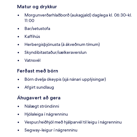
Matur og drykkur
Morgunverðarhlaðborð (aukagjald) daglega kl. 06:30–kl.
11:00
Bar/setustofa
Kaffihús
Herbergisþjónusta (á ákveðnum tímum)
Skyndibitastaður/sælkeraverslun
Vatnsvél
Ferðast með börn
Börn dvelja ókeypis (sjá nánari upplýsingar)
Afgirt sundlaug
Áhugavert að gera
Nálægt ströndinni
Hjólaleiga í nágrenninu
Vespur/reiðhjól með hjálparvél til leigu í nágrenninu
Segway-leigur í nágrenninu