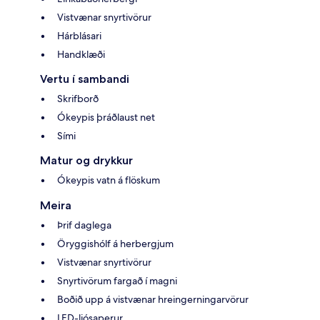
Vistvænar snyrtivörur
Hárblásari
Handklæði
Vertu í sambandi
Skrifborð
Ókeypis þráðlaust net
Sími
Matur og drykkur
Ókeypis vatn á flöskum
Meira
Þrif daglega
Öryggishólf á herbergjum
Vistvænar snyrtivörur
Snyrtivörum fargað í magni
Boðið upp á vistvænar hreingerningarvörur
LED-ljósaperur