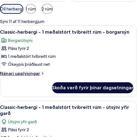
Síur
Öll herbergi
1 rúm
2 rúm
í
boði
Sýni 11 af 11 herbergjum
fyrir
Skoða
Rúmföt af bestu gerð, öryggishólf í he
6
Classic-herbergi - 1 meðalstórt tvíbreitt rúm - borgarsýn
herbergi
allar
Borgarútsýni
myndir
Pláss fyrir 2
fyrir
Classic-
1 meðalstórt tvíbreitt rúm
herbergi
Ókeypis þráðlaust net
-
Nánari
Nánari upplýsingar
1
upplýsingar
meðalstórt
fyrir
Skoða verð fyrir þínar dagsetningar
Classic-
tvíbreitt
herbergi
rúm
-
Skoða
Rúmföt af bestu gerð, öryggishólf í he
-
7
1
Classic-herbergi - 1 meðalstórt tvíbreitt rúm - útsýni yfir
allar
meðalstórt
borgarsýn
garð
tvíbreitt
myndir
Útsýni yfir garð
rúm
fyrir
-
Pláss fyrir 2
Classic-
borgarsýn