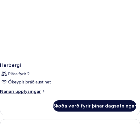
Herbergi
Pláss fyrir 2
Ókeypis þráðlaust net
Nánari
Nánari upplýsingar
upplýsingar
fyrir
Skoða verð fyrir þínar dagsetningar
Herbergi