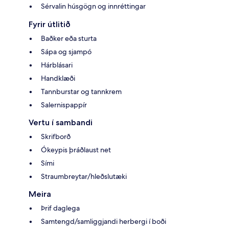
Sérvalin húsgögn og innréttingar
Fyrir útlitið
Baðker eða sturta
Sápa og sjampó
Hárblásari
Handklæði
Tannburstar og tannkrem
Salernispappír
Vertu í sambandi
Skrifborð
Ókeypis þráðlaust net
Sími
Straumbreytar/hleðslutæki
Meira
Þrif daglega
Samtengd/samliggjandi herbergi í boði