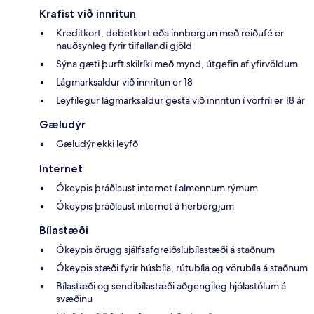
Krafist við innritun
Kreditkort, debetkort eða innborgun með reiðufé er
nauðsynleg fyrir tilfallandi gjöld
Sýna gæti þurft skilríki með mynd, útgefin af yfirvöldum
Lágmarksaldur við innritun er 18
Leyfilegur lágmarksaldur gesta við innritun í vorfríi er 18 ár
Gæludýr
Gæludýr ekki leyfð
Internet
Ókeypis þráðlaust internet í almennum rýmum
Ókeypis þráðlaust internet á herbergjum
Bílastæði
Ókeypis örugg sjálfsafgreiðslubílastæði á staðnum
Ókeypis stæði fyrir húsbíla, rútubíla og vörubíla á staðnum
Bílastæði og sendibílastæði aðgengileg hjólastólum á
svæðinu