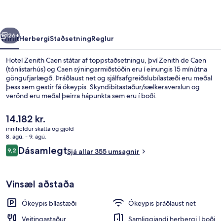
rra
Næsta
26+
Yfirlit
Herbergi
Staðsetning
Reglur
Hotel Zenith Caen státar af toppstaðsetningu, því Zenith de Caen
(tónlistarhús) og Caen sýningarmiðstöðin eru í einungis 15 mínútna
göngufjarlægð. Þráðlaust net og sjálfsafgreiðslubílastæði eru meðal
þess sem gestir fá ókeypis. Skyndibitastaður/sælkeraverslun og
verönd eru meðal þeirra hápunkta sem eru í boði.
Núverandi
14.182 kr.
verð
inniheldur skatta og gjöld
er
8. ágú. - 9. ágú.
Veitingastaður
14.182 kr.
Umsagnir
Dásamlegt
9,2
Sjá allar 355 umsagnir
9,2 af 10
Vinsæl aðstaða
Ókeypis bílastæði
Ókeypis þráðlaust net
Veitingastaður
Samliggjandi herbergi í boði