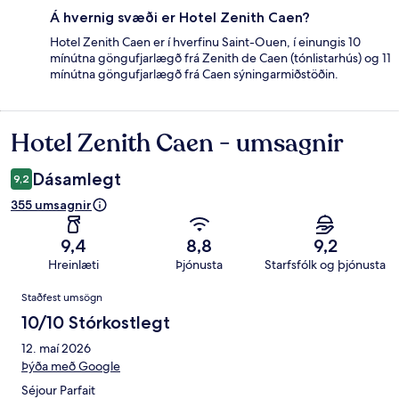
Á hvernig svæði er Hotel Zenith Caen?
Hotel Zenith Caen er í hverfinu Saint-Ouen, í einungis 10
mínútna göngufjarlægð frá Zenith de Caen (tónlistarhús) og 11
mínútna göngufjarlægð frá Caen sýningarmiðstöðin.
Hotel Zenith Caen - umsagnir
Umsagnir
Dásamlegt
9,2
355 umsagnir
9,4
8,8
9,2
Hreinlæti
Þjónusta
Starfsfólk og þjónusta
Umsagnir
Staðfest umsögn
10/10 Stórkostlegt
12. maí 2026
Þýða með Google
Séjour Parfait