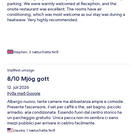
parking. We were warmly welcomed at Reception, and the
onsite restaurant was excellent. The rooms have air
conditioning, which was most welcome as our stay was during a
heatwave. Very highly recommended.
Stephen, 3 nætur/nátta ferð
Staðfest umsögn
8/10 Mjög gott
12. júlí 2026
Þýða með Google
Albergo nuovo, tante camere ma abbastanza ampie e comode.
Presente l'ascensore, il set per caffè o the, set bagno, piccolo
armadio, aria condizionata. Essendo fuori dal centro storico ha
un parcheggio gratuito. Unica pecca non mi sembra ci siano
mezzi pubblici per arrivare in cebtro facilmente.
claudia, 1 nætur/nátta ferð