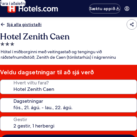
Fara í aðalefni
Sæktu appið
Sjá alla gististaði
Hotel Zenith Caen
3.0
stjörnu
Hótel í miðborginni með veitingastað og tengingu við
gististaður
ráðstefnumiðstöð; Zenith de Caen (tónlistarhús) í nágrenninu
Veldu dagsetningar til að sjá verð
Hvert viltu fara?
Dagsetningar
Gestir