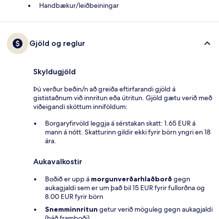
Handbækur/leiðbeiningar
Gjöld og reglur
Skyldugjöld
Þú verður beðin/n að greiða eftirfarandi gjöld á
gististaðnum við innritun eða útritun. Gjöld gætu verið með
viðeigandi sköttum inniföldum:
Borgaryfirvöld leggja á sérstakan skatt: 1.65 EUR á
mann á nótt. Skatturinn gildir ekki fyrir börn yngri en 18
ára.
Aukavalkostir
Boðið er upp á
morgunverðarhlaðborð
gegn
aukagjaldi sem er um það bil 15 EUR fyrir fullorðna og
8.00 EUR fyrir börn
Snemminnritun
getur verið möguleg gegn aukagjaldi
(háð framboði)