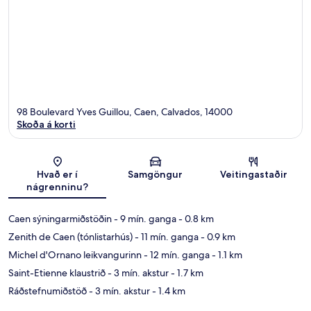
98 Boulevard Yves Guillou, Caen, Calvados, 14000
Skoða á korti
Kort
Hvað er í
Samgöngur
Veitingastaðir
nágrenninu?
Caen sýningarmiðstöðin
- 9 mín. ganga
- 0.8 km
Zenith de Caen (tónlistarhús)
- 11 mín. ganga
- 0.9 km
Michel d'Ornano leikvangurinn
- 12 mín. ganga
- 1.1 km
Saint-Etienne klaustrið
- 3 mín. akstur
- 1.7 km
Ráðstefnumiðstöð
- 3 mín. akstur
- 1.4 km