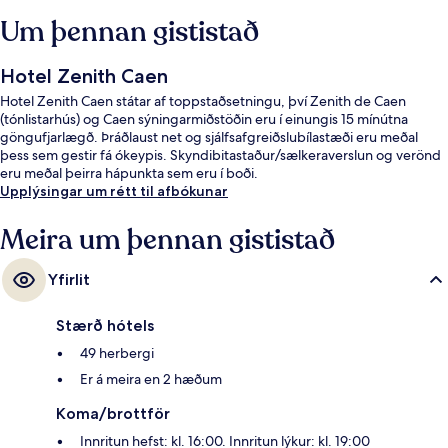
Um þennan gististað
Hotel Zenith Caen
Hotel Zenith Caen státar af toppstaðsetningu, því Zenith de Caen
(tónlistarhús) og Caen sýningarmiðstöðin eru í einungis 15 mínútna
göngufjarlægð. Þráðlaust net og sjálfsafgreiðslubílastæði eru meðal
þess sem gestir fá ókeypis. Skyndibitastaður/sælkeraverslun og verönd
eru meðal þeirra hápunkta sem eru í boði.
Upplýsingar um rétt til afbókunar
Meira um þennan gististað
Yfirlit
Stærð hótels
49 herbergi
Er á meira en 2 hæðum
Koma/brottför
Innritun hefst: kl. 16:00. Innritun lýkur: kl. 19:00