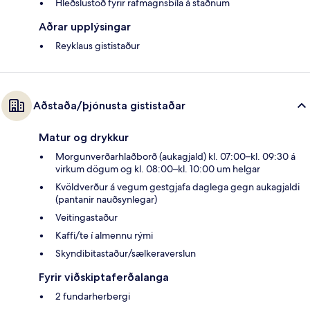
Hleðslustöð fyrir rafmagnsbíla á staðnum
Aðrar upplýsingar
Reyklaus gististaður
Aðstaða/þjónusta gististaðar
Matur og drykkur
Morgunverðarhlaðborð (aukagjald) kl. 07:00–kl. 09:30 á
virkum dögum og kl. 08:00–kl. 10:00 um helgar
Kvöldverður á vegum gestgjafa daglega gegn aukagjaldi
(pantanir nauðsynlegar)
Veitingastaður
Kaffi/te í almennu rými
Skyndibitastaður/sælkeraverslun
Fyrir viðskiptaferðalanga
2 fundarherbergi