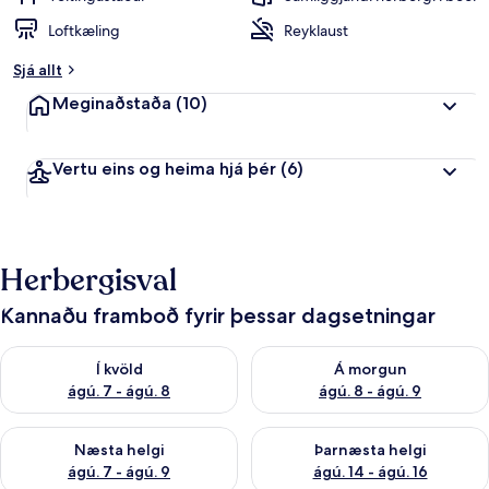
Loftkæling
Reyklaust
Sjá allt
Meginaðstaða
(10)
Vertu eins og heima hjá þér
(6)
Herbergisval
Kannaðu framboð fyrir þessar dagsetningar
Athuga framboð í kvöld ágú. 7 - ágú. 8
Athuga framboð á morgun ágú.
Í kvöld
Á morgun
ágú. 7 - ágú. 8
ágú. 8 - ágú. 9
Athuga framboð næstu helgi ágú. 7 - ágú. 9
Athuga framboð þarnæstu helgi
Næsta helgi
Þarnæsta helgi
ágú. 7 - ágú. 9
ágú. 14 - ágú. 16