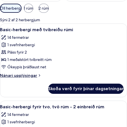
Síur
Öll herbergi
1 rúm
2 rúm
í
boði
Sýni 2 af 2 herbergjum
fyrir
Skoða
Basic-herbergi með tvíbreiðu rúmi | Rú
8
Basic-herbergi með tvíbreiðu rúmi
herbergi
allar
14 fermetrar
myndir
1 svefnherbergi
fyrir
Basic-
Pláss fyrir 2
herbergi
1 meðalstórt tvíbreitt rúm
með
Ókeypis þráðlaust net
tvíbreiðu
Nánari
Nánari upplýsingar
rúmi
upplýsingar
fyrir
Skoða verð fyrir þínar dagsetningar
Basic-
herbergi
með
Skoða
Basic-herbergi fyrir tvo, tvö rúm - 2 e
8
tvíbreiðu
Basic-herbergi fyrir tvo, tvö rúm - 2 einbreið rúm
allar
rúmi
14 fermetrar
myndir
1 svefnherbergi
fyrir