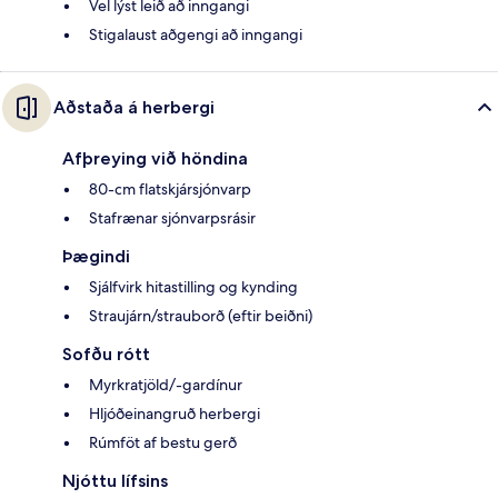
Vel lýst leið að inngangi
Stigalaust aðgengi að inngangi
Aðstaða á herbergi
Afþreying við höndina
80-cm flatskjársjónvarp
Stafrænar sjónvarpsrásir
Þægindi
Sjálfvirk hitastilling og kynding
Straujárn/strauborð (eftir beiðni)
Sofðu rótt
Myrkratjöld/-gardínur
Hljóðeinangruð herbergi
Rúmföt af bestu gerð
Njóttu lífsins