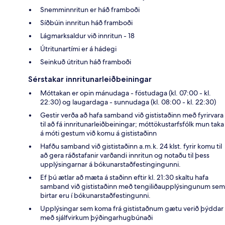
Snemminnritun er háð framboði
Síðbúin innritun háð framboði
Lágmarksaldur við innritun - 18
Útritunartími er á hádegi
Seinkuð útritun háð framboði
Sérstakar innritunarleiðbeiningar
Móttakan er opin mánudaga - föstudaga (kl. 07:00 - kl.
22:30) og laugardaga - sunnudaga (kl. 08:00 - kl. 22:30)
Gestir verða að hafa samband við gististaðinn með fyrirvara
til að fá innritunarleiðbeiningar; móttökustarfsfólk mun taka
á móti gestum við komu á gististaðinn
Hafðu samband við gististaðinn a.m.k. 24 klst. fyrir komu til
að gera ráðstafanir varðandi innritun og notaðu til þess
upplýsingarnar á bókunarstaðfestingingunni.
Ef þú ætlar að mæta á staðinn eftir kl. 21:30 skaltu hafa
samband við gististaðinn með tengiliðaupplýsingunum sem
birtar eru í bókunarstaðfestingunni.
Upplýsingar sem koma frá gististaðnum gætu verið þýddar
með sjálfvirkum þýðingarhugbúnaði