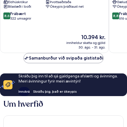
Eldhúskrókur
Þvottaaðstaða
Gælud
Centre
Nord
Bílastæði í boði
Ókeypis þráðlaust net
Ókeypi
Gare
-
Miðborg
Mémoria
8.6
8.8
Frábært
Frá
8,6
8,8
Caen
Zone
af
af
322 umsagnir
616 
Activite
10,
10,
Nord-
Frábært,
Frábært
Ouest
322
616
Verðið
10.394 kr.
umsagnir
umsagni
er
inniheldur skatta og gjöld
10.394 kr.
30. ágú. - 31. ágú.
Samanburður við svipaða gististaði
Skráðu þig inn til að sjá gjaldgenga afslætti og ávinninga.
Meiri ávinningur fyrir meiri ævintýri!
Innskrá
Skráðu þig, það er ókeypis
Um hverfið