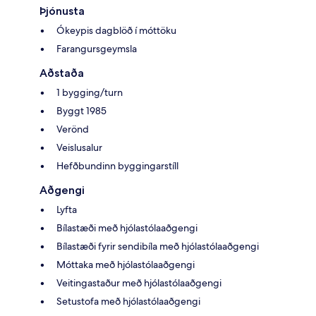
Þjónusta
Ókeypis dagblöð í móttöku
Farangursgeymsla
Aðstaða
1 bygging/turn
Byggt 1985
Verönd
Veislusalur
Hefðbundinn byggingarstíll
Aðgengi
Lyfta
Bílastæði með hjólastólaaðgengi
Bílastæði fyrir sendibíla með hjólastólaaðgengi
Móttaka með hjólastólaaðgengi
Veitingastaður með hjólastólaaðgengi
Setustofa með hjólastólaaðgengi