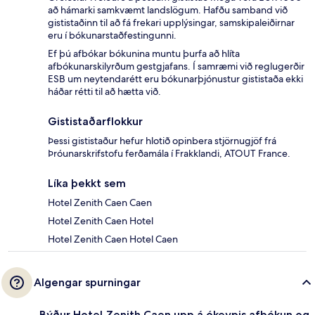
að hámarki samkvæmt landslögum. Hafðu samband við
gististaðinn til að fá frekari upplýsingar, samskipaleiðirnar
eru í bókunarstaðfestingunni.
Ef þú afbókar bókunina muntu þurfa að hlíta
afbókunarskilyrðum gestgjafans. Í samræmi við reglugerðir
ESB um neytendarétt eru bókunarþjónustur gististaða ekki
háðar rétti til að hætta við.
Gististaðarflokkur
Þessi gististaður hefur hlotið opinbera stjörnugjöf frá
Þróunarskrifstofu ferðamála í Frakklandi, ATOUT France.
Líka þekkt sem
Hotel Zenith Caen Caen
Hotel Zenith Caen Hotel
Hotel Zenith Caen Hotel Caen
Algengar spurningar
Býður Hotel Zenith Caen upp á ókeypis afbókun og