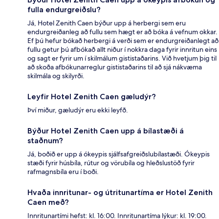
fulla endurgreiðslu?
Já, Hotel Zenith Caen býður upp á herbergi sem eru
endurgreiðanleg að fullu sem hægt er að bóka á vefnum okkar.
Ef þú hefur bókað herbergi á verði sem er endurgreiðanlegt að
fullu getur þú afbókað allt niður í nokkra daga fyrir innritun eins
og sagt er fyrir um í skilmálum gististaðarins. Við hvetjum þig til
að skoða afbókunarreglur gististaðarins til að sjá nákvæma
skilmála og skilyrði.
Leyfir Hotel Zenith Caen gæludýr?
Því miður, gæludýr eru ekki leyfð.
Býður Hotel Zenith Caen upp á bílastæði á
staðnum?
Já, boðið er upp á ókeypis sjálfsafgreiðslubílastæði. Ókeypis
stæði fyrir húsbíla, rútur og vörubíla og hleðslustöð fyrir
rafmagnsbíla eru í boði.
Hvaða innritunar- og útritunartíma er Hotel Zenith
Caen með?
Innritunartími hefst: kl. 16:00. Innritunartíma lýkur: kl. 19:00.