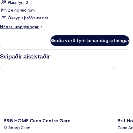
Basic-
Pláss fyrir 2
herbergi
2 einbreið rúm
fyrir
Ókeypis þráðlaust net
tvo,
Nánari
Nánari upplýsingar
tvö
upplýsingar
rúm
fyrir
Skoða verð fyrir þínar dagsetningar
Basic-
-
herbergi
2
fyrir
Svipaðir gististaðir
einbreið
tvo,
rúm
tvö
B&B HOME Caen Centre Gare
Brit Hot
rúm
-
2
einbreið
rúm
B&B
Brit
B&B HOME Caen Centre Gare
Brit H
HOME
Hotel
Miðborg Caen
Zone Ac
Caen
Caen