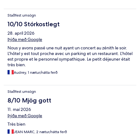
Staðfest umsögn
10/10 Stórkostlegt
28. apríl 2026
Þýða með Google
Nous y avons passé une nuit ayant un concert au zénith le soir.
L'hôtel y est tout proche avec un parking et un restaurant. L'hôtel
est propre et le personnel sympathique. Le petit déjeuner était
très bien.
Audrey, 1 nætur/nátta ferð
Staðfest umsögn
8/10 Mjög gott
11. maí 2026
Þýða með Google
Très bien
JEAN MARC, 2 nætur/nátta ferð