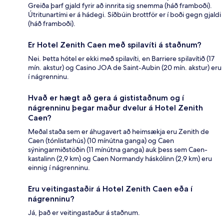
Greiða þarf gjald fyrir að innrita sig snemma (háð framboði).
Útritunartími er á hádegi. Síðbúin brottför er í boði gegn gjaldi
(háð framboði).
Er Hotel Zenith Caen með spilavíti á staðnum?
Nei. Þetta hótel er ekki með spilavíti, en Barriere spilavítið (17
mín. akstur) og Casino JOA de Saint-Aubin (20 mín. akstur) eru
í nágrenninu.
Hvað er hægt að gera á gististaðnum og í
nágrenninu þegar maður dvelur á Hotel Zenith
Caen?
Meðal staða sem er áhugavert að heimsækja eru Zenith de
Caen (tónlistarhús) (10 mínútna ganga) og Caen
sýningarmiðstöðin (11 mínútna ganga) auk þess sem Caen-
kastalinn (2,9 km) og Caen Normandy háskólinn (2,9 km) eru
einnig í nágrenninu.
Eru veitingastaðir á Hotel Zenith Caen eða í
nágrenninu?
Já, það er veitingastaður á staðnum.