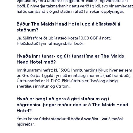
Þjónustudýr eru undanskilin gjöldum. Matar- og vatnsskálar í
boði. Einhverjar takmarkanir gætu verið í gildi, svo vinsamlegast
hafðu samband við gististaðinn til að fá frekari upplýsingar.
Býður The Maids Head Hotel upp á bílastæði á
staðnum?
Já. Sjálfsafgreiðslubílastæði kosta 10.00 GBP á nótt.
Hleðslustöð fyrir rafmagnsbíla í boði.
Hvaða innritunar- og útritunartíma er The Maids
Head Hotel með?
Innritunartími hefst: kl. 15:00. Innritunartíma lýkur: hvenær sem
er. Greiða þarf gjald fyrir að innrita sig snemma (háð framboði).
Útritunartími er kl. 11:00. Flýti-útritun er í boði og einnig
snertilaus innritun og útritun.
Hvað er hægt að gera á gististaðnum og í
nágrenninu þegar maður dvelur á The Maids Head
Hotel?
Ýmiss konar útivist stendur til boða á svæðinu. Þar á meðal:
hjólreiðar.