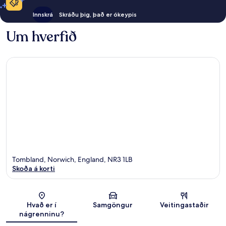
Innskrá
Skráðu þig, það er ókeypis
Um hverfið
Tombland, Norwich, England, NR3 1LB
Skoða á korti
Kort
Hvað er í
Samgöngur
Veitingastaðir
nágrenninu?