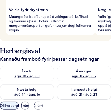
Veisla fyrir skynfærin
Þægile
Matargerðarlist bíður upp á á veitingastað, kaffihúsi
Vafin í 
og barnum á þessu hóteli. Fullkomin
myrkratj
morgunverðarupplifun gefur hverjum degi fullkomna
upp á þj
byrjun.
fyrir mi
Herbergisval
Kannaðu framboð fyrir þessar dagsetningar
Athuga framboð í kvöld ágú. 10 - ágú. 11
Athuga framboð á morgun ágú. 
Í kvöld
Á morgun
ágú. 10 - ágú. 11
ágú. 11 - ágú. 12
Athuga framboð næstu helgi ágú. 14 - ágú. 16
Athuga framboð þarnæstu helg
Næsta helgi
Þarnæsta helgi
ágú. 14 - ágú. 16
ágú. 21 - ágú. 23
Síur
Öll herbergi
1 rúm
2 rúm
í