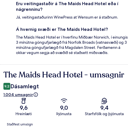
Eru veitingastaðir á The Maids Head Hotel eða í
nágrenninu?
Já, veitingastaðurinn WinePress at Wensum er á staðnum.
Á hvernig svæði er The Maids Head Hotel?
The Maids Head Hotel er í hverfinu Miðbær Norwich, í einungis
3 mínútna göngufjarlægð frá Norfolk Broads (vatnasvæði) og 3
mínútna göngufjarlægð frá Magdalen Street. Ferðamenn á
okkar vegum segja að svæðið sé staðsett miðsvæðis.
The Maids Head Hotel - umsagnir
Umsagnir
Dásamlegt
9,2
1.004 umsagnir
9,6
9,0
9,4
Hreinlæti
Þjónusta
Starfsfólk og þjónusta
Umsagnir
Staðfest umsögn