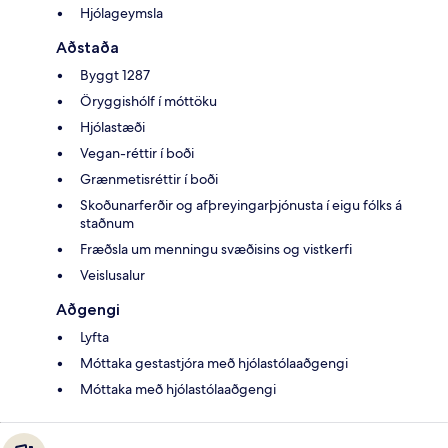
Hjólageymsla
Aðstaða
Byggt 1287
Öryggishólf í móttöku
Hjólastæði
Vegan-réttir í boði
Grænmetisréttir í boði
Skoðunarferðir og afþreyingarþjónusta í eigu fólks á
staðnum
Fræðsla um menningu svæðisins og vistkerfi
Veislusalur
Aðgengi
Lyfta
Móttaka gestastjóra með hjólastólaaðgengi
Móttaka með hjólastólaaðgengi