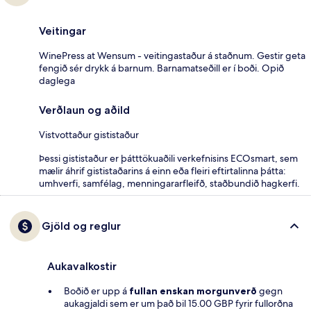
Veitingar
WinePress at Wensum - veitingastaður á staðnum. Gestir geta
fengið sér drykk á barnum. Barnamatseðill er í boði. Opið
daglega
Verðlaun og aðild
Vistvottaður gististaður
Þessi gististaður er þátttökuaðili verkefnisins ECOsmart, sem
mælir áhrif gististaðarins á einn eða fleiri eftirtalinna þátta:
umhverfi, samfélag, menningararfleifð, staðbundið hagkerfi.
Gjöld og reglur
Aukavalkostir
Boðið er upp á
fullan enskan morgunverð
gegn
aukagjaldi sem er um það bil 15.00 GBP fyrir fullorðna