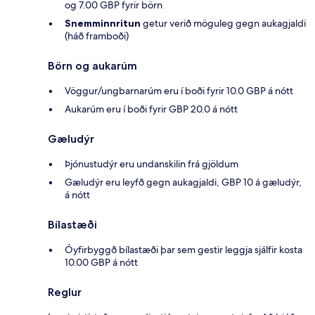
og 7.00 GBP fyrir börn
Snemminnritun
getur verið möguleg gegn aukagjaldi
(háð framboði)
Börn og aukarúm
Vöggur/ungbarnarúm eru í boði fyrir 10.0 GBP á nótt
Aukarúm eru í boði fyrir GBP 20.0 á nótt
Gæludýr
Þjónustudýr eru undanskilin frá gjöldum
Gæludýr eru leyfð gegn aukagjaldi, GBP 10 á gæludýr,
á nótt
Bílastæði
Óyfirbyggð bílastæði þar sem gestir leggja sjálfir kosta
10.00 GBP á nótt
Reglur