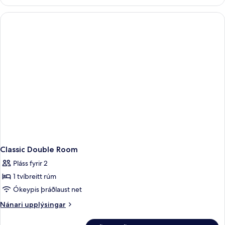
Classic Double Room
Pláss fyrir 2
1 tvíbreitt rúm
Ókeypis þráðlaust net
Nánari
Nánari upplýsingar
upplýsingar
fyrir