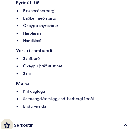
Fyrir útlitið
Einkabaðherbergi
Baðker með sturtu
Ókeypis snyrtivörur
Hárblásari
Handklæði
Vertu í sambandi
Skrifborð
Ókeypis þráðlaust net
Sími
Meira
Þrif daglega
Samtengd/samliggjandi herbergi í boði
Endurvinnsla
Sérkostir