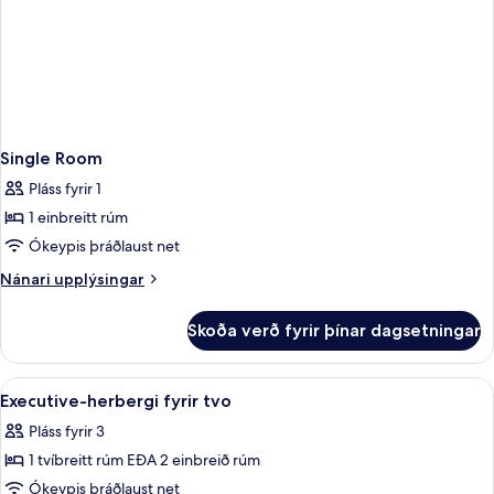
Single Room
Pláss fyrir 1
1 einbreitt rúm
Ókeypis þráðlaust net
Nánari
Nánari upplýsingar
upplýsingar
fyrir
Skoða verð fyrir þínar dagsetningar
Single
Room
Skoða
Executive-herbergi fyrir tvo | Rúmföt 
12
Executive-herbergi fyrir tvo
allar
Pláss fyrir 3
myndir
1 tvíbreitt rúm EÐA 2 einbreið rúm
fyrir
Executive-
Ókeypis þráðlaust net