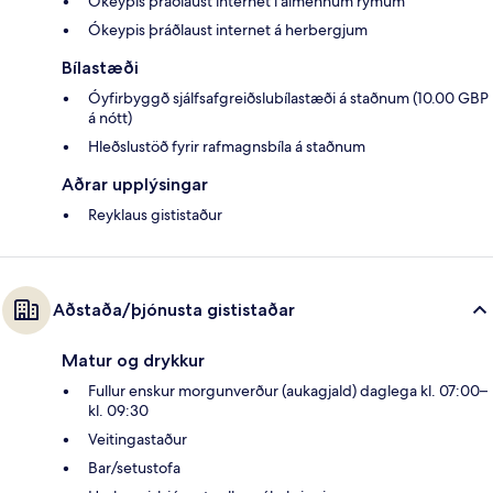
Ókeypis þráðlaust internet í almennum rýmum
Ókeypis þráðlaust internet á herbergjum
Bílastæði
Óyfirbyggð sjálfsafgreiðslubílastæði á staðnum (10.00 GBP
á nótt)
Hleðslustöð fyrir rafmagnsbíla á staðnum
Aðrar upplýsingar
Reyklaus gististaður
Aðstaða/þjónusta gististaðar
Matur og drykkur
Fullur enskur morgunverður (aukagjald) daglega kl. 07:00–
kl. 09:30
Veitingastaður
Bar/setustofa