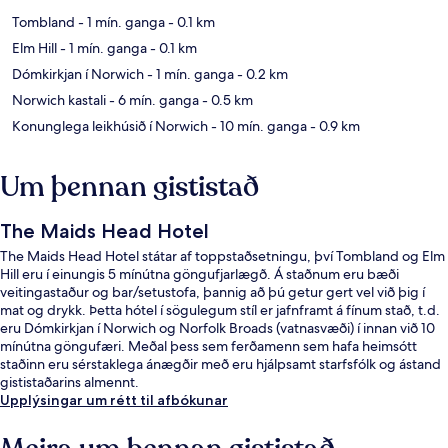
Tombland
- 1 mín. ganga
- 0.1 km
Elm Hill
- 1 mín. ganga
- 0.1 km
Dómkirkjan í Norwich
- 1 mín. ganga
- 0.2 km
Norwich kastali
- 6 mín. ganga
- 0.5 km
Konunglega leikhúsið í Norwich
- 10 mín. ganga
- 0.9 km
Um þennan gististað
The Maids Head Hotel
The Maids Head Hotel státar af toppstaðsetningu, því Tombland og Elm
Hill eru í einungis 5 mínútna göngufjarlægð. Á staðnum eru bæði
veitingastaður og bar/setustofa, þannig að þú getur gert vel við þig í
mat og drykk. Þetta hótel í sögulegum stíl er jafnframt á fínum stað, t.d.
eru Dómkirkjan í Norwich og Norfolk Broads (vatnasvæði) í innan við 10
mínútna göngufæri. Meðal þess sem ferðamenn sem hafa heimsótt
staðinn eru sérstaklega ánægðir með eru hjálpsamt starfsfólk og ástand
gististaðarins almennt.
Upplýsingar um rétt til afbókunar