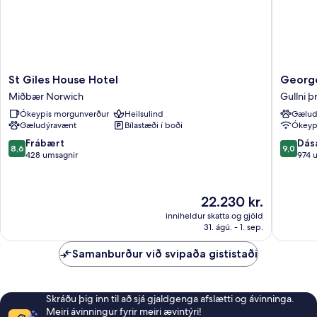
St
George
St Giles House Hotel
George
Giles
Hotel,
Miðbær Norwich
Gullni þ
House
BW
Ókeypis morgunverður
Heilsulind
Gælud
Hotel
Signatu
Gæludýravænt
Bílastæði í boði
Ókeypi
Miðbær
Collecti
Norwich
Gullni
8.6
9.0
Frábært
Dás
8,6
9,0
þríhyrni
af
af
428 umsagnir
974 
10,
10,
Frábært,
Dásamle
428
974
Verðið
22.230 kr.
umsagnir
umsagni
er
inniheldur skatta og gjöld
22.230 kr.
31. ágú. - 1. sep.
Samanburður við svipaða gististaði
Skráðu þig inn til að sjá gjaldgenga afslætti og ávinninga.
Meiri ávinningur fyrir meiri ævintýri!