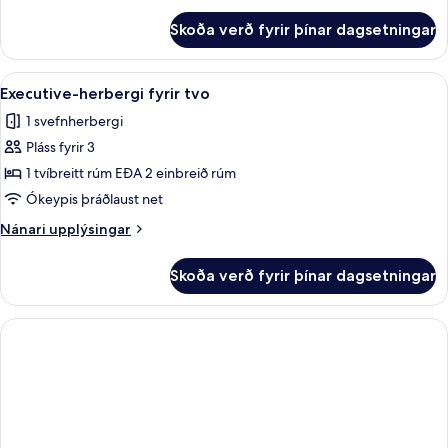
fyrir
Skoða verð fyrir þínar dagsetningar
Executive
Dog
Room
Skoða
Executive-herbergi fyrir tvo | Rúmföt 
6
Executive-herbergi fyrir tvo
allar
1 svefnherbergi
myndir
Pláss fyrir 3
fyrir
Executive-
1 tvíbreitt rúm EÐA 2 einbreið rúm
herbergi
Ókeypis þráðlaust net
fyrir
Nánari
Nánari upplýsingar
tvo
upplýsingar
fyrir
Skoða verð fyrir þínar dagsetningar
Executive-
herbergi
fyrir
tvo