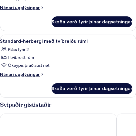
herbergi
Nánari
Nánari upplýsingar
fyrir
upplýsingar
fyrir
tvo
Skoða verð fyrir þínar dagsetningar
Executive-
herbergi
fyrir
Skoða
Standard-herbergi með tvíbreiðu rúmi 
12
tvo
Standard-herbergi með tvíbreiðu rúmi
allar
Pláss fyrir 2
myndir
1 tvíbreitt rúm
fyrir
Standard-
Ókeypis þráðlaust net
herbergi
Nánari
Nánari upplýsingar
með
upplýsingar
fyrir
tvíbreiðu
Skoða verð fyrir þínar dagsetningar
Standard-
rúmi
herbergi
með
Svipaðir gististaðir
tvíbreiðu
rúmi
St Giles House Hotel
George H