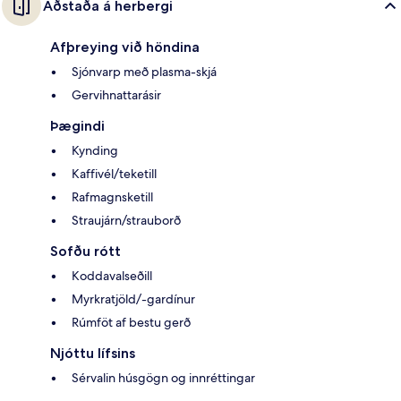
Aðstaða á herbergi
Afþreying við höndina
Sjónvarp með plasma-skjá
Gervihnattarásir
Þægindi
Kynding
Kaffivél/teketill
Rafmagnsketill
Straujárn/strauborð
Sofðu rótt
Koddavalseðill
Myrkratjöld/-gardínur
Rúmföt af bestu gerð
Njóttu lífsins
Sérvalin húsgögn og innréttingar