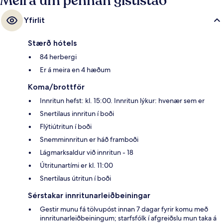
Meira um þennan gististað
Yfirlit
Stærð hótels
84 herbergi
Er á meira en 4 hæðum
Koma/brottför
Innritun hefst: kl. 15:00. Innritun lýkur: hvenær sem er
Snertilaus innritun í boði
Flýtiútritun í boði
Snemminnritun er háð framboði
Lágmarksaldur við innritun - 18
Útritunartími er kl. 11:00
Snertilaus útritun í boði
Sérstakar innritunarleiðbeiningar
Gestir munu fá tölvupóst innan 7 dagar fyrir komu með
innritunarleiðbeiningum; starfsfólk í afgreiðslu mun taka á