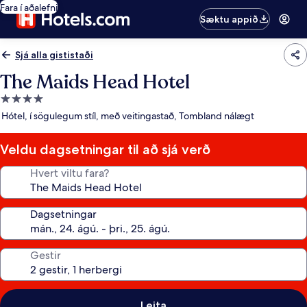
Fara í aðalefni
Sæktu appið
Sjá alla gististaði
The Maids Head Hotel
4.0
stjörnu
Hótel, í sögulegum stíl, með veitingastað, Tombland nálægt
gististaður
Veldu dagsetningar til að sjá verð
Hvert viltu fara?
Dagsetningar
Gestir
Leita