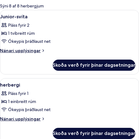
boði
Sýni 8 af 8 herbergjum
fyrir
Skoða
Junior-svíta | Rúmföt af bestu gerð, s
11
Junior-svíta
herbergi
allar
Pláss fyrir 2
myndir
1 tvíbreitt rúm
fyrir
Junior-
Ókeypis þráðlaust net
svíta
Nánari
Nánari upplýsingar
upplýsingar
fyrir
Skoða verð fyrir þínar dagsetningar
Junior-
svíta
Skoða
herbergi | Rúmföt af bestu gerð, skrif
4
herbergi
allar
Pláss fyrir 1
myndir
1 einbreitt rúm
fyrir
herbergi
Ókeypis þráðlaust net
Nánari
Nánari upplýsingar
upplýsingar
fyrir
Skoða verð fyrir þínar dagsetningar
herbergi