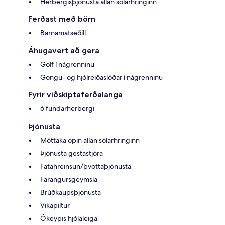
Herbergisþjónusta allan sólarhringinn
Ferðast með börn
Barnamatseðill
Áhugavert að gera
Golf í nágrenninu
Göngu- og hjólreiðaslóðar í nágrenninu
Fyrir viðskiptaferðalanga
6 fundarherbergi
Þjónusta
Móttaka opin allan sólarhringinn
Þjónusta gestastjóra
Fatahreinsun/þvottaþjónusta
Farangursgeymsla
Brúðkaupsþjónusta
Vikapiltur
Ókeypis hjólaleiga