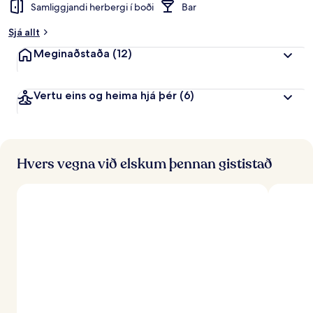
Samliggjandi herbergi í boði
Bar
Sjá allt
Meginaðstaða
(12)
Vertu eins og heima hjá þér
(6)
Hvers vegna við elskum þennan gististað