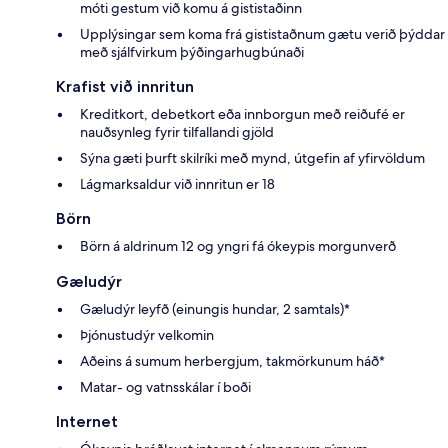
móti gestum við komu á gististaðinn
Upplýsingar sem koma frá gististaðnum gætu verið þýddar
með sjálfvirkum þýðingarhugbúnaði
Krafist við innritun
Kreditkort, debetkort eða innborgun með reiðufé er
nauðsynleg fyrir tilfallandi gjöld
Sýna gæti þurft skilríki með mynd, útgefin af yfirvöldum
Lágmarksaldur við innritun er 18
Börn
Börn á aldrinum 12 og yngri fá ókeypis morgunverð
Gæludýr
Gæludýr leyfð (einungis hundar, 2 samtals)*
Þjónustudýr velkomin
Aðeins á sumum herbergjum, takmörkunum háð*
Matar- og vatnsskálar í boði
Internet