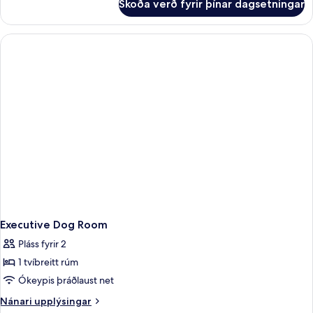
Skoða verð fyrir þínar dagsetningar
Classic
Double
Room
Executive Dog Room
Pláss fyrir 2
1 tvíbreitt rúm
Ókeypis þráðlaust net
Nánari
Nánari upplýsingar
upplýsingar