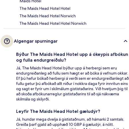
Maids Hotel
The Maids Head Hotel Hotel
The Maids Head Hotel Norwich
The Maids Head Hotel Hotel Norwich
Algengar spurningar
Býður The Maids Head Hotel upp á ókeypis afbókun
og fulla endurgreiðslu?
Já, The Maids Head Hotel býður upp á herbergi sem eru
endurgreiðanleg að fullu sem hægt er að bóka á vefnum okkar.
Ef þú hefur bókað herbergi á verði sem er endurgreiðanlegt að
fullu getur þú afbókað allt niður í nokkra daga fyrir innritun eins
og sagt er fyrir um í skilmálum gististaðarins. Við hvetjum þig til
að skoða afbókunarreglur gististaðarins til að sjá nákvæma
skilmála og skilyrði.
Leyfir The Maids Head Hotel gæludýr?
Já, hundar mega dvelja á gististaðnum, að hámarki 2 samtals.
Greiða þarf gjald að upphæð 10 GBP á gæludýr, á nótt.