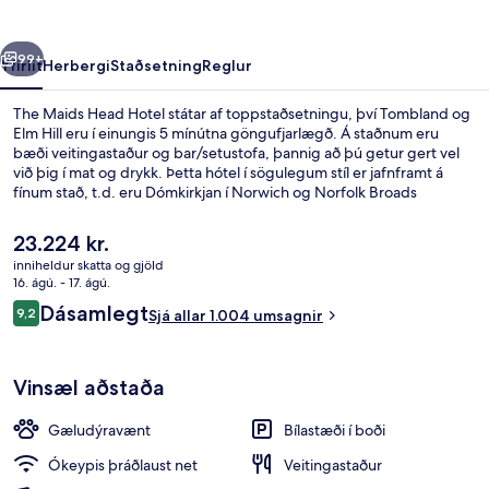
rra
Næsta
99+
Yfirlit
Herbergi
Staðsetning
Reglur
The Maids Head Hotel státar af toppstaðsetningu, því Tombland og
Elm Hill eru í einungis 5 mínútna göngufjarlægð. Á staðnum eru
bæði veitingastaður og bar/setustofa, þannig að þú getur gert vel
við þig í mat og drykk. Þetta hótel í sögulegum stíl er jafnframt á
fínum stað, t.d. eru Dómkirkjan í Norwich og Norfolk Broads
(vatnasvæði) í innan við 10 mínútna göngufæri. Meðal þess sem
ferðamenn sem hafa heimsótt staðinn eru sérstaklega ánægðir með
Núverandi
23.224 kr.
eru hjálpsamt starfsfólk og ástand gististaðarins almennt.
verð
inniheldur skatta og gjöld
er
16. ágú. - 17. ágú.
Veitingar
23.224 kr.
Umsagnir
Dásamlegt
9,2
Sjá allar 1.004 umsagnir
9,2 af 10
Vinsæl aðstaða
Gæludýravænt
Bílastæði í boði
Ókeypis þráðlaust net
Veitingastaður