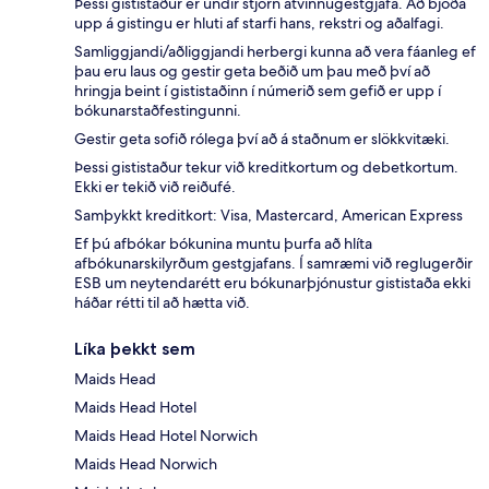
Þessi gististaður er undir stjórn atvinnugestgjafa. Að bjóða
upp á gistingu er hluti af starfi hans, rekstri og aðalfagi.
Samliggjandi/aðliggjandi herbergi kunna að vera fáanleg ef
þau eru laus og gestir geta beðið um þau með því að
hringja beint í gististaðinn í númerið sem gefið er upp í
bókunarstaðfestingunni.
Gestir geta sofið rólega því að á staðnum er slökkvitæki.
Þessi gististaður tekur við kreditkortum og debetkortum.
Ekki er tekið við reiðufé.
Samþykkt kreditkort: Visa, Mastercard, American Express
Ef þú afbókar bókunina muntu þurfa að hlíta
afbókunarskilyrðum gestgjafans. Í samræmi við reglugerðir
ESB um neytendarétt eru bókunarþjónustur gististaða ekki
háðar rétti til að hætta við.
Líka þekkt sem
Maids Head
Maids Head Hotel
Maids Head Hotel Norwich
Maids Head Norwich