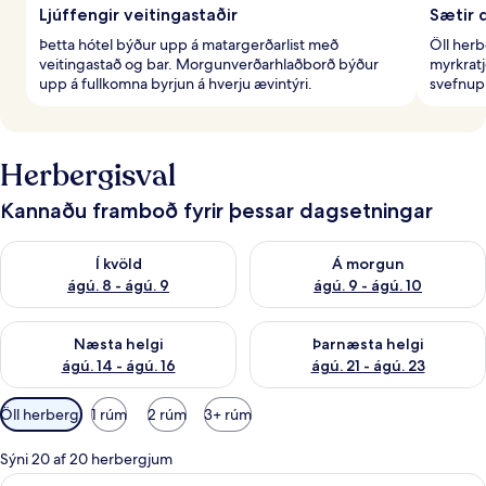
Ljúffengir veitingastaðir
Sætir 
Þetta hótel býður upp á matargerðarlist með
Öll her
veitingastað og bar. Morgunverðarhlaðborð býður
myrkratj
upp á fullkomna byrjun á hverju ævintýri.
svefnupp
Herbergisval
Kannaðu framboð fyrir þessar dagsetningar
Athuga framboð í kvöld ágú. 8 - ágú. 9
Athuga framboð á morgun ágú.
Í kvöld
Á morgun
ágú. 8 - ágú. 9
ágú. 9 - ágú. 10
Athuga framboð næstu helgi ágú. 14 - ágú. 16
Athuga framboð þarnæstu helg
Næsta helgi
Þarnæsta helgi
ágú. 14 - ágú. 16
ágú. 21 - ágú. 23
Síur
Öll herbergi
1 rúm
2 rúm
3+ rúm
í
boði
Sýni 20 af 20 herbergjum
fyrir
Skoða
Comfort-herbergi með tvíbreiðu rúmi (