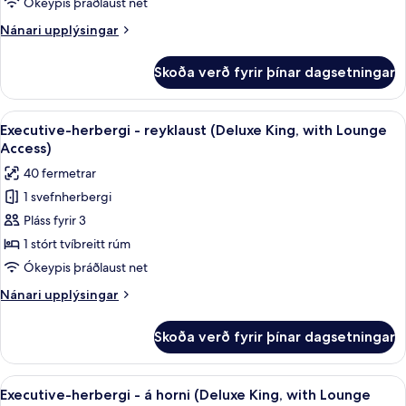
Ókeypis þráðlaust net
2
Nánari
Nánari upplýsingar
einbreið
upplýsingar
rúm
fyrir
Skoða verð fyrir þínar dagsetningar
Executive-
-
herbergi
reyklaust
-
Skoða
Executive-herbergi - reyklaust (Delux
24
2
Executive-herbergi - reyklaust (Deluxe King, with Lounge
allar
einbreið
Access)
rúm
myndir
40 fermetrar
-
fyrir
reyklaust
1 svefnherbergi
Executive-
Pláss fyrir 3
herbergi
-
1 stórt tvíbreitt rúm
reyklaust
Ókeypis þráðlaust net
(Deluxe
Nánari
Nánari upplýsingar
King,
upplýsingar
with
fyrir
Skoða verð fyrir þínar dagsetningar
Executive-
Lounge
herbergi
Access)
-
Skoða
Executive-herbergi - á horni (Deluxe 
25
reyklaust
Executive-herbergi - á horni (Deluxe King, with Lounge
allar