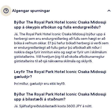
Algengar spurningar
Býður The Royal Park Hotel Iconic Osaka Midosuji
upp á ókeypis afbókun og fulla endurgreiðslu?
Já, The Royal Park Hotel Iconic Osaka Midosuji býður upp á
herbergi sem eru endurgreiðanleg að fullu sem hægt er að
bóka á vefnum okkar. Ef þú hefur bókað herbergi á verði sem
er endurgreiðanlegt að fullu getur þú afbókað allt niður í
nokkra daga fyrir innritun eins og sagt er fyrir um í skilmálum
gististaðarins. Við hvetjum þig til að skoða afbókunarreglur
gististaðarins til að sjá nákvæma skilmála og skilyrði.
Leyfir The Royal Park Hotel Iconic Osaka Midosuji
gæludýr?
Því miður, gæludýr eru ekki leyfð.
Býður The Royal Park Hotel Iconic Osaka Midosuji
upp á bílastæði á staðnum?
Já. Sjálfsafgreiðslubílastæði kosta 3600 JPY á nótt.