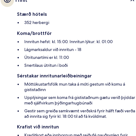
Yfirlit
Stærð hótels
352 herbergi
Koma/brottför
Innritun hefst: kl. 15:00. Innritun lýkur: kl. 01:00
Lágmarksaldur við innritun - 18
Útritunartími er kl. 11:00
Snertilaus útritun í boði
Sérstakar innritunarleiðbeiningar
Móttökustarfsfólk mun taka á móti gestum við komu á
gististaðinn
Upplýsingar sem koma frá gististaðnum gætu verið þýddar
með sjálfvirkum þýðingarhugbúnaði
Gestir sem greiða samkvæmt verðskrá fyrir hálft fæði verða
að innrita sig fyrir kl. 18:00 til að fá kvöldmat.
Krafist við innritun
Kreditkort eða innborgun með reiðufé nauðsynleg fyrir