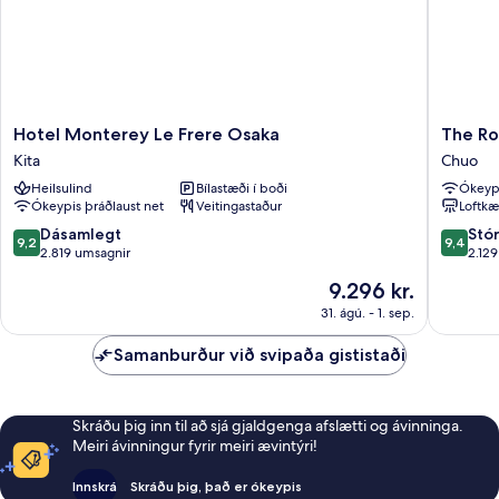
Hotel
The
Hotel Monterey Le Frere Osaka
The Ro
Monterey
Royal
Kita
Chuo
Le
Park
Heilsulind
Bílastæði í boði
Ókeypi
Frere
Canvas
Ókeypis þráðlaust net
Veitingastaður
Loftkæ
Osaka
-
Kita
Osaka
9.2
9.4
Dásamlegt
Stó
9,2
9,4
Kitaham
af
af
2.819 umsagnir
2.12
Chuo
10,
10,
Verðið
9.296 kr.
Dásamlegt,
Stórkost
er
2.819
2.129
31. ágú. - 1. sep.
9.296 kr.
umsagnir
umsagni
Samanburður við svipaða gististaði
Skráðu þig inn til að sjá gjaldgenga afslætti og ávinninga.
Meiri ávinningur fyrir meiri ævintýri!
Innskrá
Skráðu þig, það er ókeypis