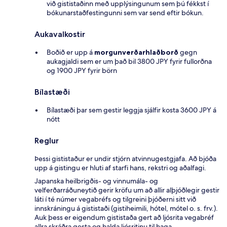
við gististaðinn með upplýsingunum sem þú fékkst í
bókunarstaðfestingunni sem var send eftir bókun.
Aukavalkostir
Boðið er upp á
morgunverðarhlaðborð
gegn
aukagjaldi sem er um það bil 3800 JPY fyrir fullorðna
og 1900 JPY fyrir börn
Bílastæði
Bílastæði þar sem gestir leggja sjálfir kosta 3600 JPY á
nótt
Reglur
Þessi gististaður er undir stjórn atvinnugestgjafa. Að bjóða
upp á gistingu er hluti af starfi hans, rekstri og aðalfagi.
Japanska heilbrigðis- og vinnumála- og
velferðarráðuneytið gerir kröfu um að allir alþjóðlegir gestir
láti í té númer vegabréfs og tilgreini þjóðerni sitt við
innskráningu á gististaði (gistiheimili, hótel, mótel o. s. frv.).
Auk þess er eigendum gististaða gert að ljósrita vegabréf
allra skráðra gesta og halda ljósritinu til haga.