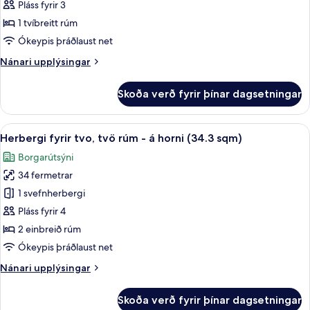
herbergi
Pláss fyrir 3
(King,
1 tvíbreitt rúm
28.4
Ókeypis þráðlaust net
sqm)
Nánari
Nánari upplýsingar
upplýsingar
fyrir
Skoða verð fyrir þínar dagsetningar
Superior-
herbergi
(King,
Skoða
Herbergi fyrir tvo, tvö rúm - á horni 
14
28.4
Herbergi fyrir tvo, tvö rúm - á horni (34.3 sqm)
allar
sqm)
Borgarútsýni
myndir
34 fermetrar
fyrir
Herbergi
1 svefnherbergi
fyrir
Pláss fyrir 4
tvo,
2 einbreið rúm
tvö
Ókeypis þráðlaust net
rúm
Nánari
Nánari upplýsingar
-
upplýsingar
á
fyrir
Skoða verð fyrir þínar dagsetningar
horni
Herbergi