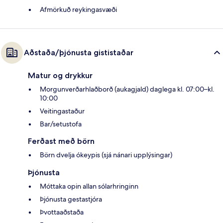
Afmörkuð reykingasvæði
Aðstaða/þjónusta gististaðar
Matur og drykkur
Morgunverðarhlaðborð (aukagjald) daglega kl. 07:00–kl.
10:00
Veitingastaður
Bar/setustofa
Ferðast með börn
Börn dvelja ókeypis (sjá nánari upplýsingar)
Þjónusta
Móttaka opin allan sólarhringinn
Þjónusta gestastjóra
Þvottaaðstaða