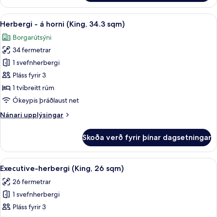
fyrir
(34.3
tvo,
Skoða
Herbergi - á horni (King, 34.3 sqm) |
sqm)
15
tvö
Herbergi - á horni (King, 34.3 sqm)
allar
rúm
Borgarútsýni
-
myndir
á
34 fermetrar
fyrir
horni
Herbergi
1 svefnherbergi
(34.3
-
sqm)
Pláss fyrir 3
á
1 tvíbreitt rúm
horni
Ókeypis þráðlaust net
(King,
Nánari
Nánari upplýsingar
34.3
upplýsingar
sqm)
fyrir
Skoða verð fyrir þínar dagsetningar
Herbergi
-
á
Skoða
Dúnsængur, öryggishólf í herbergi, m
28
horni
Executive-herbergi (King, 26 sqm)
allar
(King,
26 fermetrar
34.3
myndir
sqm)
1 svefnherbergi
fyrir
Executive-
Pláss fyrir 3