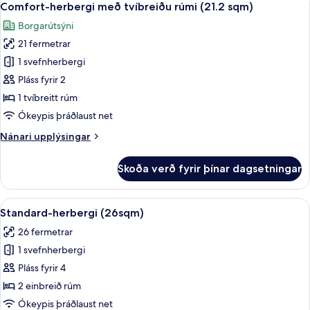
16
Comfort-herbergi með tvíbreiðu rúmi (21.2 sqm)
herbergi
allar
Borgarútsýni
myndir
21 fermetrar
fyrir
Comfort-
1 svefnherbergi
herbergi
Pláss fyrir 2
með
1 tvíbreitt rúm
tvíbreiðu
Ókeypis þráðlaust net
rúmi
Nánari
Nánari upplýsingar
(21.2
upplýsingar
sqm)
fyrir
Skoða verð fyrir þínar dagsetningar
Comfort-
herbergi
með
Skoða
Dúnsængur, öryggishólf í herbergi, m
12
tvíbreiðu
Standard-herbergi (26sqm)
allar
rúmi
26 fermetrar
(21.2
myndir
sqm)
1 svefnherbergi
fyrir
Standard-
Pláss fyrir 4
herbergi
2 einbreið rúm
(26sqm)
Ókeypis þráðlaust net