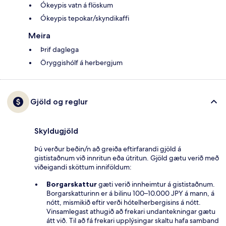
Ókeypis vatn á flöskum
Ókeypis tepokar/skyndikaffi
Meira
Þrif daglega
Öryggishólf á herbergjum
Gjöld og reglur
Skyldugjöld
Þú verður beðin/n að greiða eftirfarandi gjöld á
gististaðnum við innritun eða útritun. Gjöld gætu verið með
viðeigandi sköttum inniföldum:
Borgarskattur
gæti verið innheimtur á gististaðnum.
Borgarskatturinn er á bilinu 100–10.000 JPY á mann, á
nótt, mismikið eftir verði hótelherbergisins á nótt.
Vinsamlegast athugið að frekari undantekningar gætu
átt við. Til að fá frekari upplýsingar skaltu hafa samband