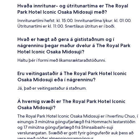
Hvaða innritunar- og útritunartíma er The Royal
Park Hotel Iconic Osaka Midosuji með?
Innritunartími hefst: kl. 15:00. Innritunartíma lýkur: kl. 01:00.
Útritunartími er kl. 11:00. Snertilaus útritun er í boði.
Hvað er hægt að gera á gististaðnum og í
nágrenninu þegar maður dvelur á The Royal Park
Hotel Iconic Osaka Midosuji?
Haltu þér í formi með líkamsræktaraðstöðunni.
Eru veitingastaðir á The Royal Park Hotel Iconic
Osaka Midosuji eða í nágrenninu?
Já, það er veitingastaður á staðnum.
Á hvernig svæði er The Royal Park Hotel Iconic
Osaka Midosuji?
The Royal Park Hotel Iconic Osaka Midosuji er í hverfinu Chuo, í
einungis 3 mínútna göngufjarlægð frá Hommachi lestarstöðin
og 17 mínútna göngufjarlægð frá Shinsaibashi-suji
verslunargatan. Svæðið er gott fyrir gönguferðir auk þess að
vera með góðar almenningssamgöngur.