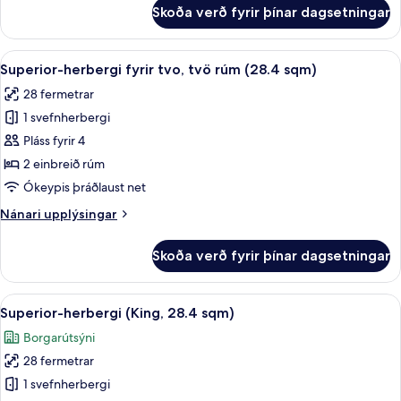
fyrir
Skoða verð fyrir þínar dagsetningar
Standard-
herbergi
(King,
Skoða
Superior-herbergi fyrir tvo, tvö rúm 
12
26
Superior-herbergi fyrir tvo, tvö rúm (28.4 sqm)
allar
sqm)
28 fermetrar
myndir
1 svefnherbergi
fyrir
Superior-
Pláss fyrir 4
herbergi
2 einbreið rúm
fyrir
Ókeypis þráðlaust net
tvo,
Nánari
Nánari upplýsingar
tvö
upplýsingar
rúm
fyrir
Skoða verð fyrir þínar dagsetningar
Superior-
(28.4
herbergi
sqm)
fyrir
Skoða
Superior-herbergi (King, 28.4 sqm) | 
15
tvo,
Superior-herbergi (King, 28.4 sqm)
allar
tvö
Borgarútsýni
rúm
myndir
(28.4
28 fermetrar
fyrir
sqm)
Superior-
1 svefnherbergi