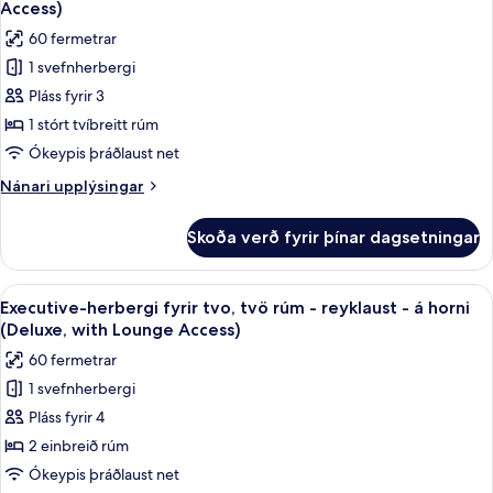
(Deluxe
Access)
King,
myndir
60 fermetrar
with
fyrir
Lounge
1 svefnherbergi
Executive-
Access)
Pláss fyrir 3
herbergi
-
1 stórt tvíbreitt rúm
á
Ókeypis þráðlaust net
horni
Nánari
Nánari upplýsingar
(Deluxe
upplýsingar
King,
fyrir
Skoða verð fyrir þínar dagsetningar
Executive-
with
herbergi
Lounge
-
Skoða
Executive-herbergi fyrir tvo, tvö rúm 
Access)
26
á
Executive-herbergi fyrir tvo, tvö rúm - reyklaust - á horni
allar
horni
(Deluxe, with Lounge Access)
(Deluxe
myndir
60 fermetrar
King,
fyrir
with
1 svefnherbergi
Executive-
Lounge
Pláss fyrir 4
herbergi
Access)
fyrir
2 einbreið rúm
tvo,
Ókeypis þráðlaust net