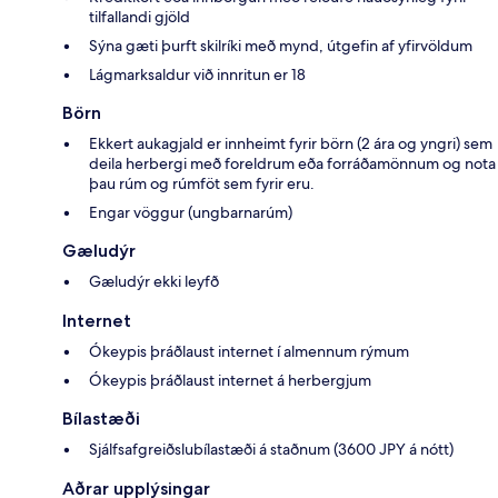
tilfallandi gjöld
Sýna gæti þurft skilríki með mynd, útgefin af yfirvöldum
Lágmarksaldur við innritun er 18
Börn
Ekkert aukagjald er innheimt fyrir börn (2 ára og yngri) sem
deila herbergi með foreldrum eða forráðamönnum og nota
þau rúm og rúmföt sem fyrir eru.
Engar vöggur (ungbarnarúm)
Gæludýr
Gæludýr ekki leyfð
Internet
Ókeypis þráðlaust internet í almennum rýmum
Ókeypis þráðlaust internet á herbergjum
Bílastæði
Sjálfsafgreiðslubílastæði á staðnum (3600 JPY á nótt)
Aðrar upplýsingar