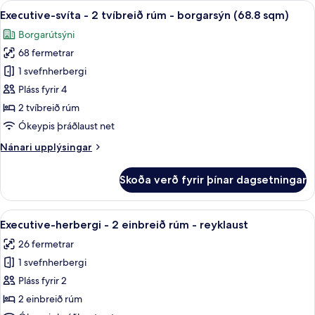
Skoða
Executive-svíta - 2 tvíbreið rúm - borg
27
tvo,
Executive-svíta - 2 tvíbreið rúm - borgarsýn (68.8 sqm)
allar
tvö
Borgarútsýni
rúm
myndir
(Deluxe,
68 fermetrar
fyrir
40.1
Executive-
1 svefnherbergi
sqm)
svíta
Pláss fyrir 4
-
2 tvíbreið rúm
2
Ókeypis þráðlaust net
tvíbreið
Nánari
Nánari upplýsingar
rúm
upplýsingar
-
fyrir
Skoða verð fyrir þínar dagsetningar
borgarsýn
Executive-
svíta
(68.8
-
Skoða
Executive-herbergi - 2 einbreið rúm -
sqm)
27
2
Executive-herbergi - 2 einbreið rúm - reyklaust
allar
tvíbreið
26 fermetrar
rúm
myndir
-
1 svefnherbergi
fyrir
borgarsýn
Executive-
Pláss fyrir 2
(68.8
herbergi
sqm)
2 einbreið rúm
-