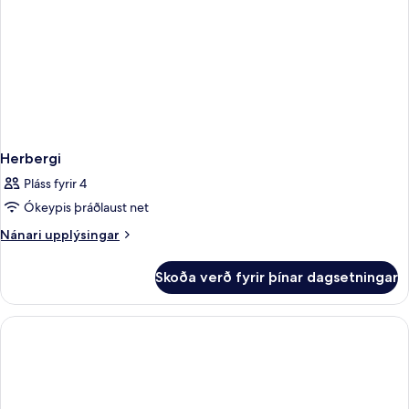
Herbergi
Pláss fyrir 4
Ókeypis þráðlaust net
Nánari
Nánari upplýsingar
upplýsingar
fyrir
Skoða verð fyrir þínar dagsetningar
Herbergi