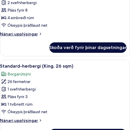
26
2 svefnherbergi
fyrir
sqm)
Herbergi
Pláss fyrir 8
(Connecting,
4 einbreið rúm
2
Ókeypis þráðlaust net
Twin
Nánari
Nánari upplýsingar
Rooms)
upplýsingar
fyrir
Skoða verð fyrir þínar dagsetningar
Herbergi
(Connecting,
2
Skoða
Standard-herbergi (King, 26 sqm) | Dú
14
Twin
Standard-herbergi (King, 26 sqm)
allar
Rooms)
Borgarútsýni
myndir
26 fermetrar
fyrir
Standard-
1 svefnherbergi
herbergi
Pláss fyrir 3
(King,
1 tvíbreitt rúm
26
Ókeypis þráðlaust net
sqm)
Nánari
Nánari upplýsingar
upplýsingar