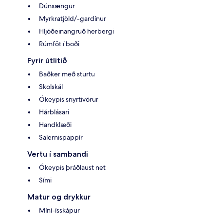
Dúnsængur
Myrkratjöld/-gardínur
Hljóðeinangruð herbergi
Rúmföt í boði
Fyrir útlitið
Baðker með sturtu
Skolskál
Ókeypis snyrtivörur
Hárblásari
Handklæði
Salernispappír
Vertu í sambandi
Ókeypis þráðlaust net
Sími
Matur og drykkur
Míní-ísskápur