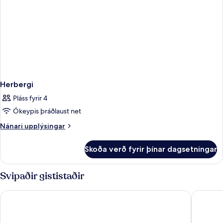
Herbergi
Pláss fyrir 4
Ókeypis þráðlaust net
Nánari
Nánari upplýsingar
upplýsingar
fyrir
Skoða verð fyrir þínar dagsetningar
Herbergi
Svipaðir gististaðir
Hotel Monterey Le Frere Osaka
The Roya