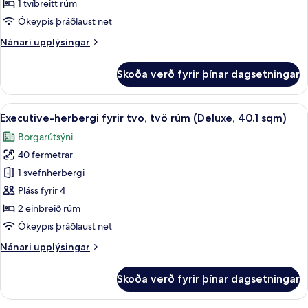
herbergi
1 tvíbreitt rúm
(King,
Ókeypis þráðlaust net
26
Nánari
Nánari upplýsingar
sqm)
upplýsingar
fyrir
Skoða verð fyrir þínar dagsetningar
Executive-
herbergi
(King,
Skoða
Executive-herbergi fyrir tvo, tvö rúm 
27
26
Executive-herbergi fyrir tvo, tvö rúm (Deluxe, 40.1 sqm)
allar
sqm)
Borgarútsýni
myndir
40 fermetrar
fyrir
Executive-
1 svefnherbergi
herbergi
Pláss fyrir 4
fyrir
2 einbreið rúm
tvo,
Ókeypis þráðlaust net
tvö
Nánari
Nánari upplýsingar
rúm
upplýsingar
(Deluxe,
fyrir
Skoða verð fyrir þínar dagsetningar
40.1
Executive-
herbergi
sqm)
fyrir