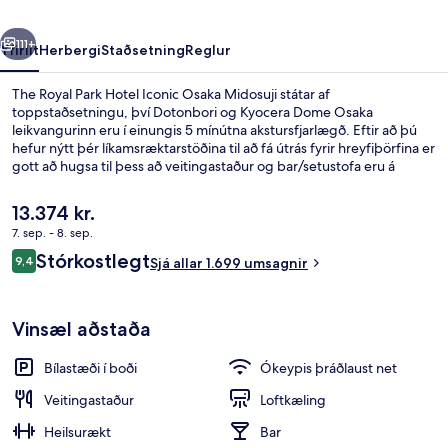
Osaka
rra
Næsta
Midosuji
111+
Yfirlit
Herbergi
Staðsetning
Reglur
The Royal Park Hotel Iconic Osaka Midosuji státar af
toppstaðsetningu, því Dotonbori og Kyocera Dome Osaka
leikvangurinn eru í einungis 5 mínútna akstursfjarlægð. Eftir að þú
hefur nýtt þér líkamsræktarstöðina til að fá útrás fyrir hreyfiþörfina er
gott að hugsa til þess að veitingastaður og bar/setustofa eru á
staðnum þar sem þú getur fengið þér bita eða svalandi drykk. Þar að
auki eru Spa World (heilsulind) og Shinsaibashi-suji verslunargatan í
Núverandi
13.374 kr.
einungis 5 mínútna akstursfjarlægð. Aðrir ferðamenn eru sérstaklega
verð
7. sep. - 8. sep.
ánægðir með hversu stutt er í almenningssamgöngur: Hommachi
er
lestarstöðin er í 3 mínútna göngufjarlægð og Higobashi lestarstöðin
Umsagnir
Stórkostlegt
Anddyri
9,4
13.374 kr.
Sjá allar 1.699 umsagnir
9,4 af 10
er í 12 mínútna göngufjarlægð.
Vinsæl aðstaða
Bílastæði í boði
Ókeypis þráðlaust net
Veitingastaður
Loftkæling
Heilsurækt
Bar