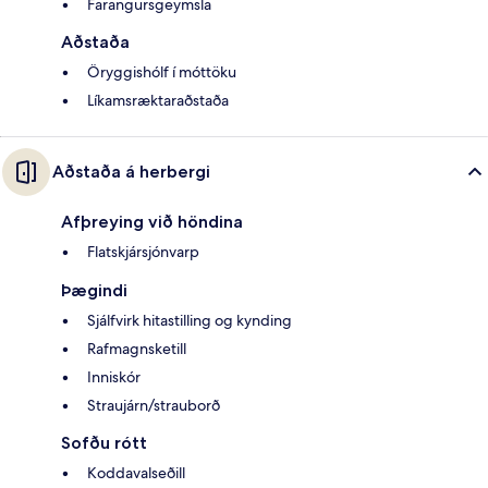
Farangursgeymsla
Aðstaða
Öryggishólf í móttöku
Líkamsræktaraðstaða
Aðstaða á herbergi
Afþreying við höndina
Flatskjársjónvarp
Þægindi
Sjálfvirk hitastilling og kynding
Rafmagnsketill
Inniskór
Straujárn/strauborð
Sofðu rótt
Koddavalseðill