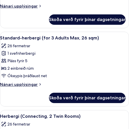
Nánari
Nánari upplýsingar
upplýsingar
fyrir
Skoða verð fyrir þínar dagsetningar
Standard-
herbergi
(26sqm)
Skoða
Dúnsængur, öryggishólf í herbergi, m
12
Standard-herbergi (for 3 Adults Max, 26 sqm)
allar
26 fermetrar
myndir
1 svefnherbergi
fyrir
Standard-
Pláss fyrir 5
herbergi
2 einbreið rúm
(for
Ókeypis þráðlaust net
3
Nánari
Nánari upplýsingar
Adults
upplýsingar
Max,
fyrir
Skoða verð fyrir þínar dagsetningar
Standard-
26
herbergi
sqm)
(for
Skoða
Herbergi (Connecting, 2 Twin Rooms) |
13
3
Herbergi (Connecting, 2 Twin Rooms)
allar
Adults
26 fermetrar
Max,
myndir