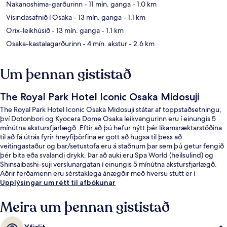
Nakanoshima-garðurinn
- 11 mín. ganga
- 1.0 km
Vísindasafnið í Osaka
- 13 mín. ganga
- 1.1 km
Orix-leikhúsið
- 13 mín. ganga
- 1.1 km
Osaka-kastalagarðurinn
- 4 mín. akstur
- 2.6 km
Um þennan gististað
The Royal Park Hotel Iconic Osaka Midosuji
The Royal Park Hotel Iconic Osaka Midosuji státar af toppstaðsetningu,
því Dotonbori og Kyocera Dome Osaka leikvangurinn eru í einungis 5
mínútna akstursfjarlægð. Eftir að þú hefur nýtt þér líkamsræktarstöðina
til að fá útrás fyrir hreyfiþörfina er gott að hugsa til þess að
veitingastaður og bar/setustofa eru á staðnum þar sem þú getur fengið
þér bita eða svalandi drykk. Þar að auki eru Spa World (heilsulind) og
Shinsaibashi-suji verslunargatan í einungis 5 mínútna akstursfjarlægð.
Aðrir ferðamenn eru sérstaklega ánægðir með hversu stutt er í
almenningssamgöngur: Hommachi lestarstöðin er í 3 mínútna
Upplýsingar um rétt til afbókunar
göngufjarlægð og Higobashi lestarstöðin er í 12 mínútna göngufjarlægð.
Meira um þennan gististað