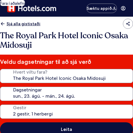
Fara í aðalefni
Sæktu appið
Sjá alla gististaði
The Royal Park Hotel Iconic Osaka
Midosuji
Veldu dagsetningar til að sjá verð
Hvert viltu fara?
Dagsetningar
Gestir
Leita