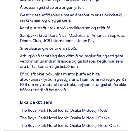
Á þessum gististað eru engar lyftur.
Gestir geta sofið rólega því að á staðnum eru slökkvitæki,
reykskynjari og öryggiskerfi.
Þessi gististaður tekur við kreditkortum og reiðufé.
Samþykkt kreditkort: Visa, Mastercard, American Express,
Diners Club, JCB International, Union Pay
Snertilausar greiðslur eru í boði.
Athugið að samfélagsleg viðmið og reglur fyrir gesti geta
verið mismunandi milli landa og gististaða. Reglurnar sem
eru birtar koma frá gististaðnum.
Ef þú afbókar bókunina muntu þurfa að hlíta
afbókunarskilyrðum gestgjafans. Í samræmi við reglugerðir
ESB um neytendarétt eru bókunarþjónustur gististaða ekki
háðar rétti til að hætta við.
Líka þekkt sem
The Royal Park Hotel Iconic Osaka Midosuji Hotel
The Royal Park Hotel Iconic Osaka Midosuji Osaka
The Royal Park Hotel Iconic Osaka Midosuji Hotel Osaka