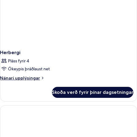
Herbergi
Pláss fyrir 4
Ókeypis þráðlaust net
Nánari
Nánari upplýsingar
upplýsingar
fyrir
Skoða verð fyrir þínar dagsetningar
Herbergi