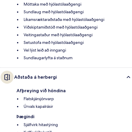
Móttaka með hjólastólaaðgengi
Sundlaug með hjólastólaaðgengi
Líkamsræktaraðstaða með hjólastólaaðgengi
Viðskiptamiðstöð með hjólastólaaðgengi
Veitingastaður með hjólastólaaðgengi
Setustofa með hjólastólaaðgengi
Vel lýst leið að inngangi
Sundlaugarlyfta á staðnum
Aðstaða á herbergi
Afþreying við höndina
Flatskjársjónvarp
Úrvals kapalrásir
Þægindi
Sjálfvirk hitastýring