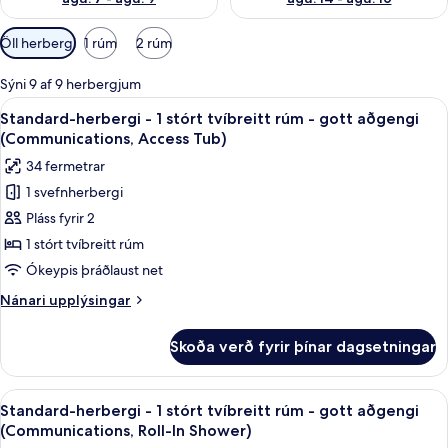
Síur
Öll herbergi
1 rúm
2 rúm
í
boði
Sýni 9 af 9 herbergjum
fyrir
Skoða
Skrifborð, myrkratjöld/-gardínur, hlj
14
Standard-herbergi - 1 stórt tvíbreitt rúm - gott aðgengi
herbergi
allar
(Communications, Access Tub)
myndir
34 fermetrar
fyrir
1 svefnherbergi
Standard-
Pláss fyrir 2
herbergi
-
1 stórt tvíbreitt rúm
1
Ókeypis þráðlaust net
stórt
Nánari
Nánari upplýsingar
tvíbreitt
upplýsingar
rúm
fyrir
Skoða verð fyrir þínar dagsetningar
Standard-
-
herbergi
gott
-
Skoða
Skrifborð, myrkratjöld/-gardínur, hlj
aðgengi
9
1
Standard-herbergi - 1 stórt tvíbreitt rúm - gott aðgengi
allar
stórt
(Communications,
(Communications, Roll-In Shower)
tvíbreitt
myndir