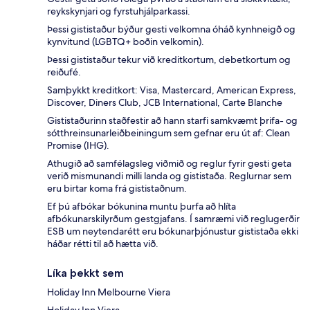
reykskynjari og fyrstuhjálparkassi.
Þessi gististaður býður gesti velkomna óháð kynhneigð og
kynvitund (LGBTQ+ boðin velkomin).
Þessi gististaður tekur við kreditkortum, debetkortum og
reiðufé.
Samþykkt kreditkort: Visa, Mastercard, American Express,
Discover, Diners Club, JCB International, Carte Blanche
Gististaðurinn staðfestir að hann starfi samkvæmt þrifa- og
sótthreinsunarleiðbeiningum sem gefnar eru út af: Clean
Promise (IHG).
Athugið að samfélagsleg viðmið og reglur fyrir gesti geta
verið mismunandi milli landa og gististaða. Reglurnar sem
eru birtar koma frá gististaðnum.
Ef þú afbókar bókunina muntu þurfa að hlíta
afbókunarskilyrðum gestgjafans. Í samræmi við reglugerðir
ESB um neytendarétt eru bókunarþjónustur gististaða ekki
háðar rétti til að hætta við.
Líka þekkt sem
Holiday Inn Melbourne Viera