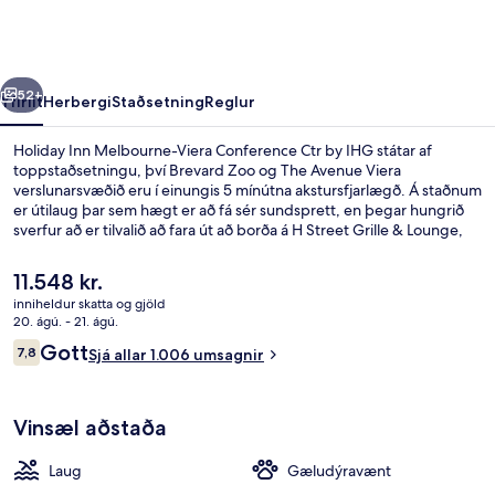
Viera
Conference
Ctr
rra
Næsta
by
52+
Yfirlit
Herbergi
Staðsetning
Reglur
IHG
Holiday Inn Melbourne-Viera Conference Ctr by IHG státar af
toppstaðsetningu, því Brevard Zoo og The Avenue Viera
verslunarsvæðið eru í einungis 5 mínútna akstursfjarlægð. Á staðnum
er útilaug þar sem hægt er að fá sér sundsprett, en þegar hungrið
sverfur að er tilvalið að fara út að borða á H Street Grille & Lounge,
sem býður upp á morgunverð og kvöldverð. Meðal annarra
þæginda sem þú getur hlakkað til að njóta á þessu hóteli í skreytistíl
Núverandi
11.548 kr.
(Art Deco) eru bar/setustofa, líkamsræktaraðstaða og
verð
inniheldur skatta og gjöld
skyndibitastaður/sælkeraverslun. Aðrir gestir hafa sagt að meðal
er
20. ágú. - 21. ágú.
helstu kosta gististaðarins sé hjálpsamt starfsfólk.
Fyrir utan
11.548 kr.
Umsagnir
Gott
7,8
Sjá allar 1.006 umsagnir
7,8 af 10
Vinsæl aðstaða
Laug
Gæludýravænt