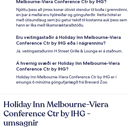
Melbourne-Viera Conference Ctr by IHG?
Njóttu þess að ýmiss konar útivist stendur til boða í grenndinni,
en þar á meðal eru hjólreiðar og gönguferðir. Þetta hótel er
með útisundlaug sem þú getur tekið til kostanna auk þess sem
hann er líka með líkamsræktaraðstöðu.
Eru veitingastaðir á Holiday Inn Melbourne-Viera
Conference Ctr by IHG eða í nágrenninu?
Já, veitingastaðurinn H Street Grille & Lounge er á staðnum.
Á hvernig svæði er Holiday Inn Melbourne-Viera
Conference Ctr by IHG?
Holiday Inn Melbourne-Viera Conference Ctr by IHG er í
einungis 6 mínútna göngufjarlægð frá Brevard Zoo.
Holiday Inn Melbourne-Viera
Umsagnir
Conference Ctr by IHG -
umsagnir