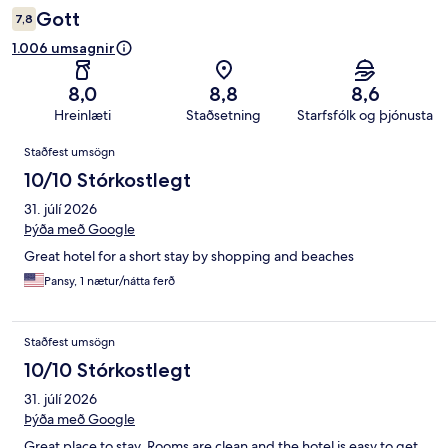
Gott
7,8
1.006 umsagnir
8,0
8,8
8,6
Hreinlæti
Staðsetning
Starfsfólk og þjónusta
Umsagnir
Staðfest umsögn
10/10 Stórkostlegt
31. júlí 2026
Þýða með Google
Great hotel for a short stay by shopping and beaches
Pansy, 1 nætur/nátta ferð
Staðfest umsögn
10/10 Stórkostlegt
31. júlí 2026
Þýða með Google
Great place to stay. Rooms are clean and the hotel is easy to get