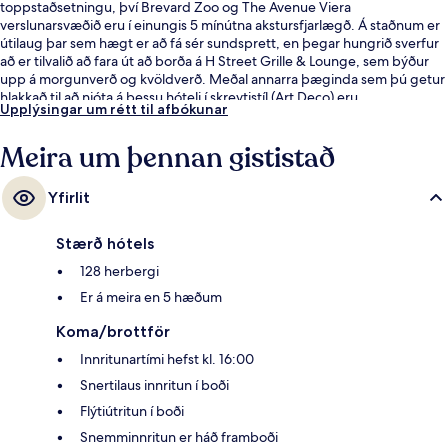
toppstaðsetningu, því Brevard Zoo og The Avenue Viera
verslunarsvæðið eru í einungis 5 mínútna akstursfjarlægð. Á staðnum er
útilaug þar sem hægt er að fá sér sundsprett, en þegar hungrið sverfur
að er tilvalið að fara út að borða á H Street Grille & Lounge, sem býður
upp á morgunverð og kvöldverð. Meðal annarra þæginda sem þú getur
hlakkað til að njóta á þessu hóteli í skreytistíl (Art Deco) eru
Upplýsingar um rétt til afbókunar
bar/setustofa, líkamsræktaraðstaða og skyndibitastaður/sælkeraverslun.
Aðrir gestir hafa sagt að meðal helstu kosta gististaðarins sé hjálpsamt
Meira um þennan gististað
starfsfólk.
Yfirlit
Stærð hótels
128 herbergi
Er á meira en 5 hæðum
Koma/brottför
Innritunartími hefst kl. 16:00
Snertilaus innritun í boði
Flýtiútritun í boði
Snemminnritun er háð framboði