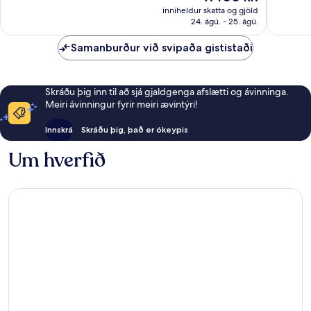
er
umsagni
1.486
inniheldur skatta og gjöld
7.400 kr.
24. ágú. - 25. ágú.
umsagnir
Samanburður við svipaða gististaði
Skráðu þig inn til að sjá gjaldgenga afslætti og ávinninga.
Meiri ávinningur fyrir meiri ævintýri!
Innskrá
Skráðu þig, það er ókeypis
Um hverfið