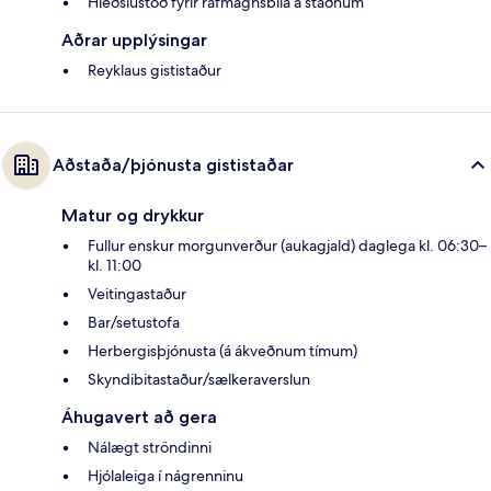
Hleðslustöð fyrir rafmagnsbíla á staðnum
Aðrar upplýsingar
Reyklaus gististaður
Aðstaða/þjónusta gististaðar
Matur og drykkur
Fullur enskur morgunverður (aukagjald) daglega kl. 06:30–
kl. 11:00
Veitingastaður
Bar/setustofa
Herbergisþjónusta (á ákveðnum tímum)
Skyndibitastaður/sælkeraverslun
Áhugavert að gera
Nálægt ströndinni
Hjólaleiga í nágrenninu