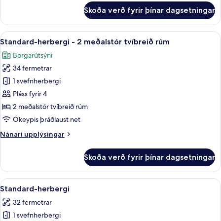
rúm
fyrir
Skoða verð fyrir þínar dagsetningar
Standard-
herbergi
-
Skoða
Skrifborð, myrkratjöld/-gardínur, hlj
8
1
Standard-herbergi - 2 meðalstór tvíbreið rúm
allar
stórt
Borgarútsýni
tvíbreitt
myndir
rúm
34 fermetrar
fyrir
Standard-
1 svefnherbergi
herbergi
Pláss fyrir 4
-
2 meðalstór tvíbreið rúm
2
Ókeypis þráðlaust net
meðalstór
Nánari
Nánari upplýsingar
tvíbreið
upplýsingar
rúm
fyrir
Skoða verð fyrir þínar dagsetningar
Standard-
herbergi
-
Skoða
Skrifborð, myrkratjöld/-gardínur, hlj
8
2
Standard-herbergi
allar
meðalstór
32 fermetrar
tvíbreið
myndir
rúm
1 svefnherbergi
fyrir