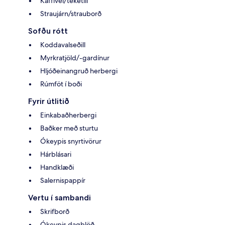
Kaffivél/teketill
Straujárn/strauborð
Sofðu rótt
Koddavalseðill
Myrkratjöld/-gardínur
Hljóðeinangruð herbergi
Rúmföt í boði
Fyrir útlitið
Einkabaðherbergi
Baðker með sturtu
Ókeypis snyrtivörur
Hárblásari
Handklæði
Salernispappír
Vertu í sambandi
Skrifborð
Ókeypis dagblöð