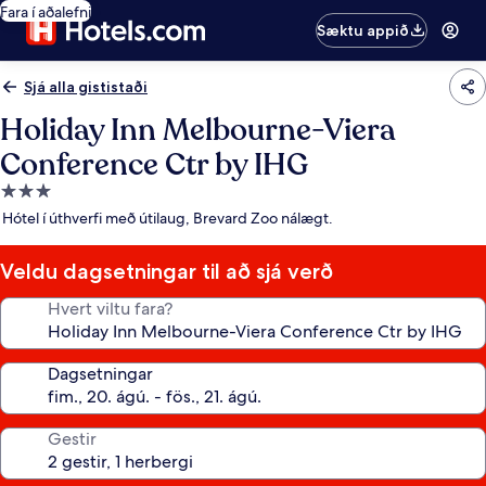
Fara í aðalefni
Sæktu appið
Sjá alla gististaði
Holiday Inn Melbourne-Viera
Conference Ctr by IHG
3.0
stjörnu
Hótel í úthverfi með útilaug, Brevard Zoo nálægt.
gististaður
Veldu dagsetningar til að sjá verð
Hvert viltu fara?
Dagsetningar
Gestir