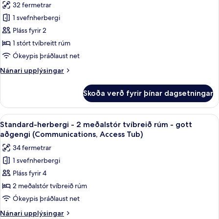
Access
32 fermetrar
rúm
fyrir
Tub)
-
1 svefnherbergi
Standard-
gott
Pláss fyrir 2
herbergi
aðgengi
(Communications,
-
1 stórt tvíbreitt rúm
Access
1
Ókeypis þráðlaust net
Tub)
stórt
Nánari
Nánari upplýsingar
tvíbreitt
upplýsingar
rúm
fyrir
Skoða verð fyrir þínar dagsetningar
Standard-
-
herbergi
gott
-
Skoða
Skrifborð, myrkratjöld/-gardínur, hlj
aðgengi
9
1
Standard-herbergi - 2 meðalstór tvíbreið rúm - gott
allar
stórt
(Communications,
aðgengi (Communications, Access Tub)
tvíbreitt
myndir
Roll-
34 fermetrar
rúm
fyrir
In
-
1 svefnherbergi
Standard-
Shower)
gott
Pláss fyrir 4
herbergi
aðgengi
(Communications,
-
2 meðalstór tvíbreið rúm
Roll-
2
Ókeypis þráðlaust net
In
meðalstór
Shower)
Nánari
Nánari upplýsingar