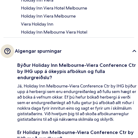
Holiday Inn Viera
Holiday Inn Viera Hotel Melbourne
Holiday Inn Viera Melbourne
Viera Holiday Inn
Holiday Inn Melbourne Viera Hotel
Algengar spurningar
Býður Holiday Inn Melbourne-Viera Conference Ctr
by IHG upp á ókeypis afbókun og fulla
endurgreiðslu?
Já, Holiday Inn Melbourne-Viera Conference Ctr by IHG býður
upp á herbergi sem eru endurgreiðanleg að fullu sem hægt er
að bóka á vefnum okkar. Ef þú hefur bókað herbergi á verði
sem er endurgreiðanlegt að fullu getur þú afbókað allt niður í
nokkra daga fyrir innritun eins og sagt er fyrir um í skilmálum
gististaðarins. Við hvetjum þig til að skoða afbókunarreglur
gististaðarins til að sjá nákvæma skilmála og skilyrði.
Er Holiday Inn Melbourne-Viera Conference Ctr by