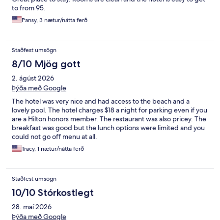
to from 95.
Pansy, 3 nætur/nátta ferð
Staðfest umsögn
8/10 Mjög gott
2. ágúst 2026
Þýða með Google
The hotel was very nice and had access to the beach and a
lovely pool. The hotel charges $18 a night for parking even if you
are a Hilton honors member. The restaurant was also pricey. The
breakfast was good but the lunch options were limited and you
could not go off menu at all.
Tracy, 1 nætur/nátta ferð
Staðfest umsögn
10/10 Stórkostlegt
28. maí 2026
Þýða með Google