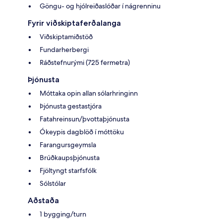
Göngu- og hjólreiðaslóðar í nágrenninu
Fyrir viðskiptaferðalanga
Viðskiptamiðstöð
Fundarherbergi
Ráðstefnurými (725 fermetra)
Þjónusta
Móttaka opin allan sólarhringinn
Þjónusta gestastjóra
Fatahreinsun/þvottaþjónusta
Ókeypis dagblöð í móttöku
Farangursgeymsla
Brúðkaupsþjónusta
Fjöltyngt starfsfólk
Sólstólar
Aðstaða
1 bygging/turn