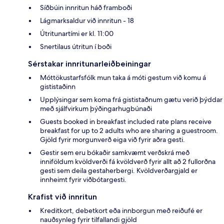
Síðbúin innritun háð framboði
Lágmarksaldur við innritun - 18
Útritunartími er kl. 11:00
Snertilaus útritun í boði
Sérstakar innritunarleiðbeiningar
Móttökustarfsfólk mun taka á móti gestum við komu á
gististaðinn
Upplýsingar sem koma frá gististaðnum gætu verið þýddar
með sjálfvirkum þýðingarhugbúnaði
Guests booked in breakfast included rate plans receive
breakfast for up to 2 adults who are sharing a guestroom.
Gjöld fyrir morgunverð eiga við fyrir aðra gesti.
Gestir sem eru bókaðir samkvæmt verðskrá með
inniföldum kvöldverði fá kvöldverð fyrir allt að 2 fullorðna
gesti sem deila gestaherbergi. Kvöldverðargjald er
innheimt fyrir viðbótargesti.
Krafist við innritun
Kreditkort, debetkort eða innborgun með reiðufé er
nauðsynleg fyrir tilfallandi gjöld