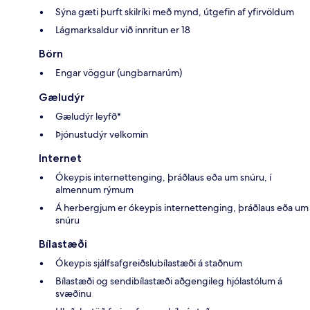
Sýna gæti þurft skilríki með mynd, útgefin af yfirvöldum
Lágmarksaldur við innritun er 18
Börn
Engar vöggur (ungbarnarúm)
Gæludýr
Gæludýr leyfð*
Þjónustudýr velkomin
Internet
Ókeypis internettenging, þráðlaus eða um snúru, í
almennum rýmum
Á herbergjum er ókeypis internettenging, þráðlaus eða um
snúru
Bílastæði
Ókeypis sjálfsafgreiðslubílastæði á staðnum
Bílastæði og sendibílastæði aðgengileg hjólastólum á
svæðinu