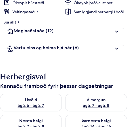
Ókeypis bílastæði
Ókeypis þráðlaust net
Veitingastaður
Samliggjandi herbergi í boði
Sjá allt
Meginaðstaða
(12)
Vertu eins og heima hjá þér
(6)
Herbergisval
Kannaðu framboð fyrir þessar dagsetningar
Athuga framboð í kvöld ágú. 6 - ágú. 7
Athuga framboð á morgun ágú.
Í kvöld
Á morgun
ágú. 6 - ágú. 7
ágú. 7 - ágú. 8
Athuga framboð næstu helgi ágú. 7 - ágú. 9
Athuga framboð þarnæstu helgi
Næsta helgi
Þarnæsta helgi
ágú. 7 - ágú. 9
ágú. 14 - ágú. 16