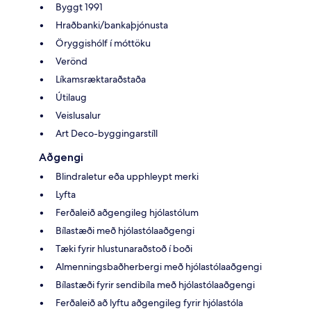
Byggt 1991
Hraðbanki/bankaþjónusta
Öryggishólf í móttöku
Verönd
Líkamsræktaraðstaða
Útilaug
Veislusalur
Art Deco-byggingarstíll
Aðgengi
Blindraletur eða upphleypt merki
Lyfta
Ferðaleið aðgengileg hjólastólum
Bílastæði með hjólastólaaðgengi
Tæki fyrir hlustunaraðstoð í boði
Almenningsbaðherbergi með hjólastólaaðgengi
Bílastæði fyrir sendibíla með hjólastólaaðgengi
Ferðaleið að lyftu aðgengileg fyrir hjólastóla