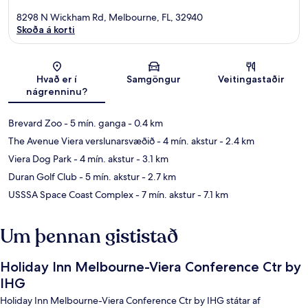
8298 N Wickham Rd, Melbourne, FL, 32940
Skoða á korti
Kort
Hvað er í
Samgöngur
Veitingastaðir
nágrenninu?
Brevard Zoo
- 5 mín. ganga
- 0.4 km
The Avenue Viera verslunarsvæðið
- 4 mín. akstur
- 2.4 km
Viera Dog Park
- 4 mín. akstur
- 3.1 km
Duran Golf Club
- 5 mín. akstur
- 2.7 km
USSSA Space Coast Complex
- 7 mín. akstur
- 7.1 km
Um þennan gististað
Holiday Inn Melbourne-Viera Conference Ctr by
IHG
Holiday Inn Melbourne-Viera Conference Ctr by IHG státar af