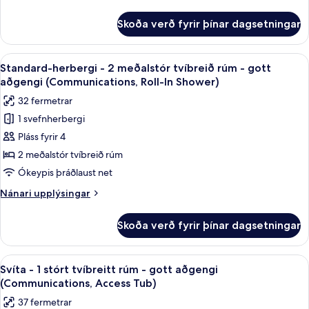
tvíbreið
upplýsingar
rúm
fyrir
Skoða verð fyrir þínar dagsetningar
Standard-
-
herbergi
gott
-
Skoða
Skrifborð, myrkratjöld/-gardínur, hlj
aðgengi
6
2
Standard-herbergi - 2 meðalstór tvíbreið rúm - gott
allar
meðalstór
(Communications,
aðgengi (Communications, Roll-In Shower)
tvíbreið
myndir
Access
32 fermetrar
rúm
fyrir
Tub)
-
1 svefnherbergi
Standard-
gott
Pláss fyrir 4
herbergi
aðgengi
(Communications,
-
2 meðalstór tvíbreið rúm
Access
2
Ókeypis þráðlaust net
Tub)
meðalstór
Nánari
Nánari upplýsingar
tvíbreið
upplýsingar
rúm
fyrir
Skoða verð fyrir þínar dagsetningar
Standard-
-
herbergi
gott
-
Skoða
Skrifborð, myrkratjöld/-gardínur, hlj
aðgengi
8
2
Svíta - 1 stórt tvíbreitt rúm - gott aðgengi
allar
meðalstór
(Communications,
(Communications, Access Tub)
tvíbreið
myndir
Roll-
37 fermetrar
rúm