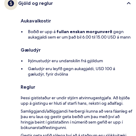
Gjöld og reglur
Aukavalkostir
Boðið er upp á
fullan enskan morgunverð
gegn
aukagjaldi sem er um það bil 6.00 til 15.00 USD á mann
Gæludýr
Þjónustudýr eru undanskilin frá gjöldum
Gæludýr eru leyfð gegn aukagjaldi, USD 100 á
gæludýr, fyrir dvölina
Reglur
Þessi gististaður er undir stjórn atvinnugestgjafa. Að bjóða
upp á gistingu er hluti af starfi hans, rekstri og aðalfagi.
Samliggjandi/aðliggjandi herbergi kunna að vera fáanleg ef
þau eru laus og gestir geta beðið um þau með því að
hringja beint í gististaðinn í númerið sem gefið er upp í
bókunarstaðfestingunni.
Gestir geta sofið rólega því að á staðnum eru slökkvitæki,