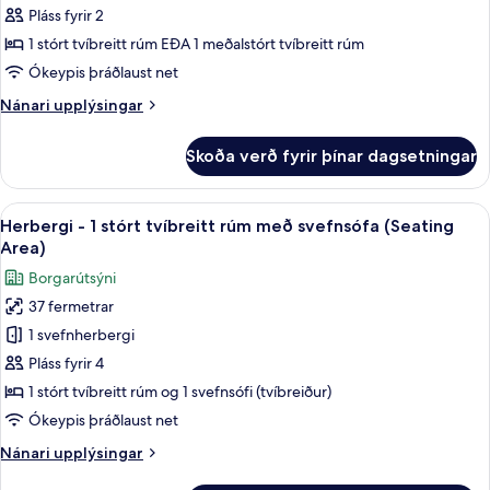
Standard-
Pláss fyrir 2
herbergi
1 stórt tvíbreitt rúm EÐA 1 meðalstórt tvíbreitt rúm
Ókeypis þráðlaust net
Nánari
Nánari upplýsingar
upplýsingar
fyrir
Skoða verð fyrir þínar dagsetningar
Standard-
herbergi
Skoða
Skrifborð, myrkratjöld/-gardínur, hlj
8
Herbergi - 1 stórt tvíbreitt rúm með svefnsófa (Seating
allar
Area)
myndir
Borgarútsýni
fyrir
37 fermetrar
Herbergi
1 svefnherbergi
-
1
Pláss fyrir 4
stórt
1 stórt tvíbreitt rúm og 1 svefnsófi (tvíbreiður)
tvíbreitt
Ókeypis þráðlaust net
rúm
Nánari
Nánari upplýsingar
með
upplýsingar