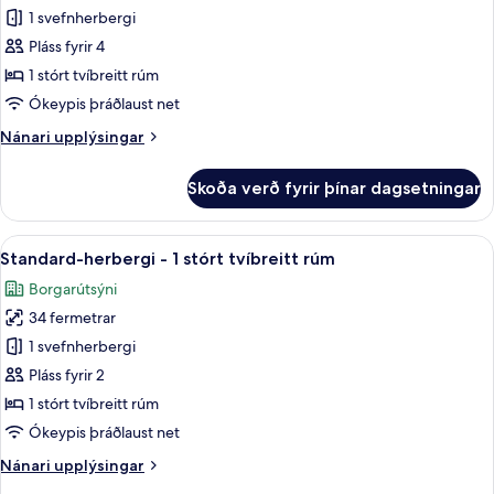
fyrir
In
-
1 svefnherbergi
Svíta
Shower)
gott
Pláss fyrir 4
-
aðgengi
(Communications,
1
1 stórt tvíbreitt rúm
Roll-
stórt
Ókeypis þráðlaust net
In
tvíbreitt
Shower)
Nánari
Nánari upplýsingar
rúm
upplýsingar
-
fyrir
Skoða verð fyrir þínar dagsetningar
Svíta
gott
-
aðgengi
1
Skoða
Skrifborð, myrkratjöld/-gardínur, hlj
(Communications,
9
stórt
Standard-herbergi - 1 stórt tvíbreitt rúm
allar
tvíbreitt
Access
Borgarútsýni
rúm
myndir
Tub)
-
34 fermetrar
fyrir
gott
Standard-
1 svefnherbergi
aðgengi
herbergi
(Communications,
Pláss fyrir 2
Access
-
1 stórt tvíbreitt rúm
Tub)
1
Ókeypis þráðlaust net
stórt
Nánari
Nánari upplýsingar
tvíbreitt
upplýsingar