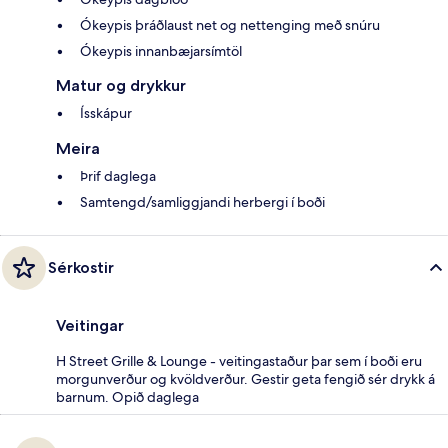
Ókeypis þráðlaust net og nettenging með snúru
Ókeypis innanbæjarsímtöl
Matur og drykkur
Ísskápur
Meira
Þrif daglega
Samtengd/samliggjandi herbergi í boði
Sérkostir
Veitingar
H Street Grille & Lounge - veitingastaður þar sem í boði eru
morgunverður og kvöldverður. Gestir geta fengið sér drykk á
barnum. Opið daglega