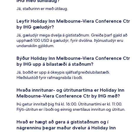
IHG með sundlaug?
Já, staðurinn er með útilaug.
Leyfir Holiday Inn Melbourne-Viera Conference Ctr
by IHG gæludýr?
Já, gæludýr mega dvelja á gististaðnum. Greiða þarf gjald að
upphæð 100 USD á gæludýr, fyrir dvölina. Þjónustudýr eru
undanskilin gjöldum.
Býður Holiday Inn Melbourne-Viera Conference Ctr
by IHG upp á bílastæði á staðnum?
Já, boðið er upp á ókeypis sjálfsafgreiðslubílastæði.
Hleðslustöð fyrir rafmagnsbíla í boði.
Hvaða innritunar- og útritunartíma er Holiday Inn
Melbourne-Viera Conference Ctr by IHG með?
Þú getur innritað þig frá kl. 16:00. Útritunartími er kl. 11:00.
Flýti-útritun er í boði og einnig snertilaus innritun og útritun.
Hvað er hægt að gera á gististaðnum og í
nágrenninu þegar maður dvelur á Holiday Inn