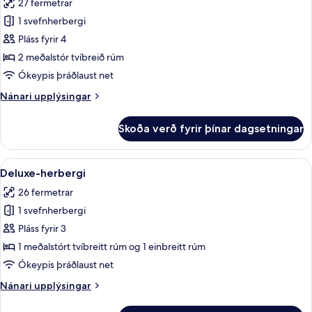
27 fermetrar
myndir
1 svefnherbergi
fyrir
Deluxe-
Pláss fyrir 4
herbergi
2 meðalstór tvíbreið rúm
Ókeypis þráðlaust net
Nánari
Nánari upplýsingar
upplýsingar
fyrir
Skoða verð fyrir þínar dagsetningar
Deluxe-
herbergi
Skoða
Deluxe-herbergi | Míníbar, öryggishólf
1
Deluxe-herbergi
allar
26 fermetrar
myndir
1 svefnherbergi
fyrir
Deluxe-
Pláss fyrir 3
herbergi
1 meðalstórt tvíbreitt rúm og 1 einbreitt rúm
Ókeypis þráðlaust net
Nánari
Nánari upplýsingar
upplýsingar
fyrir