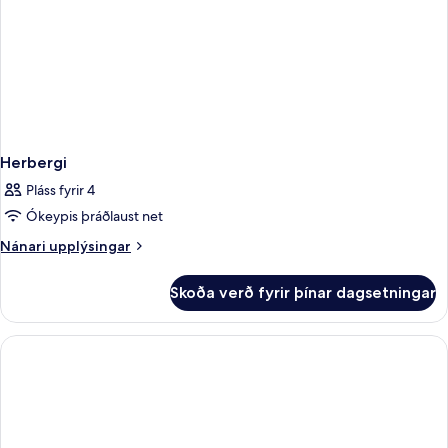
Herbergi
Pláss fyrir 4
Ókeypis þráðlaust net
Nánari
Nánari upplýsingar
upplýsingar
fyrir
Skoða verð fyrir þínar dagsetningar
Herbergi