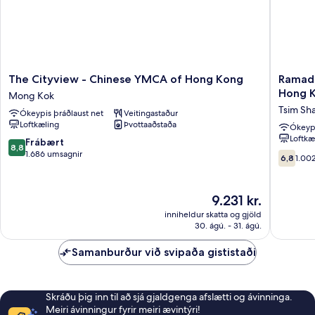
The
Ramada
The Cityview - Chinese YMCA of Hong Kong
Ramada
Cityview
Grand
Hong K
Mong Kok
-
Tsim
Tsim Sha
Ókeypis þráðlaust net
Veitingastaður
Chinese
Sha
Loftkæling
Þvottaaðstaða
YMCA
Tsui
Ókeypi
Loftkæ
of
(Former
8.8
Frábært
8,8
Hong
Ramada
af
1.686 umsagnir
6.8af
6,8
1.00
Kong
Hong
10,
10,
Mong
Kong
Frábært,
1.002
Kok
Grand
1.686
umsagni
Verðið
9.231 kr.
Tsim
umsagnir
er
inniheldur skatta og gjöld
Sha
9.231 kr.
30. ágú. - 31. ágú.
Tsui)
Tsim
Samanburður við svipaða gististaði
Sha
Tsui
Skráðu þig inn til að sjá gjaldgenga afslætti og ávinninga.
Meiri ávinningur fyrir meiri ævintýri!