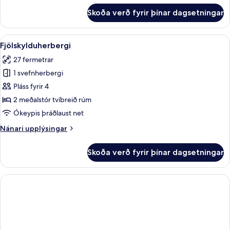
fyrir
Skoða verð fyrir þínar dagsetningar
Deluxe-
herbergi
Skoða
Fjölskylduherbergi | Míníbar, öryggishó
1
Fjölskylduherbergi
allar
27 fermetrar
myndir
1 svefnherbergi
fyrir
Fjölskylduherbergi
Pláss fyrir 4
2 meðalstór tvíbreið rúm
Ókeypis þráðlaust net
Nánari
Nánari upplýsingar
upplýsingar
fyrir
Skoða verð fyrir þínar dagsetningar
Fjölskylduherbergi