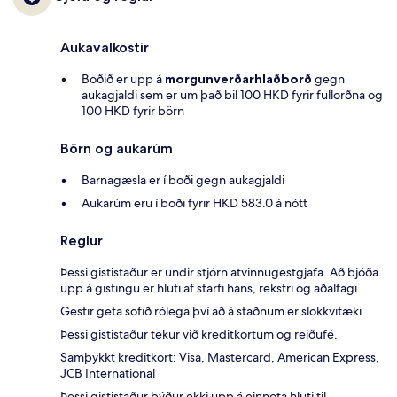
Aukavalkostir
Boðið er upp á
morgunverðarhlaðborð
gegn
aukagjaldi sem er um það bil 100 HKD fyrir fullorðna og
100 HKD fyrir börn
Börn og aukarúm
Barnagæsla er í boði gegn aukagjaldi
Aukarúm eru í boði fyrir HKD 583.0 á nótt
Reglur
Þessi gististaður er undir stjórn atvinnugestgjafa. Að bjóða
upp á gistingu er hluti af starfi hans, rekstri og aðalfagi.
Gestir geta sofið rólega því að á staðnum er slökkvitæki.
Þessi gististaður tekur við kreditkortum og reiðufé.
Samþykkt kreditkort: Visa, Mastercard, American Express,
JCB International
Þessi gististaður býður ekki upp á einnota hluti til