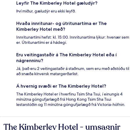
Leyfir The Kimberley Hotel gæludýr?
Því miður, gæludýr eru ekki leyfð.
Hvaða innritunar- og útritunartíma er The
Kimberley Hotel með?
Innritunartími hefst: kl. 15:00. Innritunartíma lýkur: hvenær sem
er. Útritunartími er á hádegi.
Eru veitingastaðir á The Kimberley Hotel eða í
nágrenninu?
Já, það eru 2 veitingastaðir á staðnum, sem eru með aðstöðu til
að snæða kínversk matargerðarlist.
Á hvernig svæði er The Kimberley Hotel?
The Kimberley Hotel er í hverfinu Tsim Sha Tsui, í einungis 4
mínútna göngufjarlægð frá Hong Kong Tsim Sha Tsui
lestarstöðin og 11 mínútna göngufjarlægð frá Victoria-höfnin.
The Kimberley Hotel - umsagnir
Umsagnir