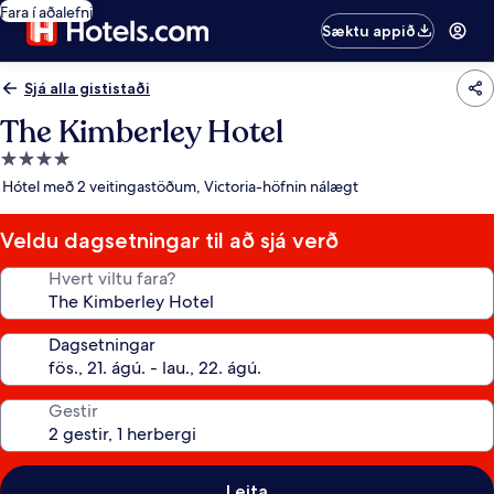
Fara í aðalefni
Sæktu appið
Sjá alla gististaði
The Kimberley Hotel
4.0
stjörnu
Hótel með 2 veitingastöðum, Victoria-höfnin nálægt
gististaður
Veldu dagsetningar til að sjá verð
Hvert viltu fara?
Dagsetningar
Gestir
Leita