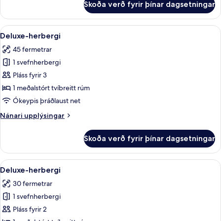
Skoða verð fyrir þínar dagsetningar
Deluxe-
herbergi
Skoða
Deluxe-herbergi | Míníbar, öryggishólf
1
Deluxe-herbergi
allar
45 fermetrar
myndir
1 svefnherbergi
fyrir
Deluxe-
Pláss fyrir 3
herbergi
1 meðalstórt tvíbreitt rúm
Ókeypis þráðlaust net
Nánari
Nánari upplýsingar
upplýsingar
fyrir
Skoða verð fyrir þínar dagsetningar
Deluxe-
herbergi
Skoða
Deluxe-herbergi | Míníbar, öryggishólf
1
Deluxe-herbergi
allar
30 fermetrar
myndir
1 svefnherbergi
fyrir
Deluxe-
Pláss fyrir 2