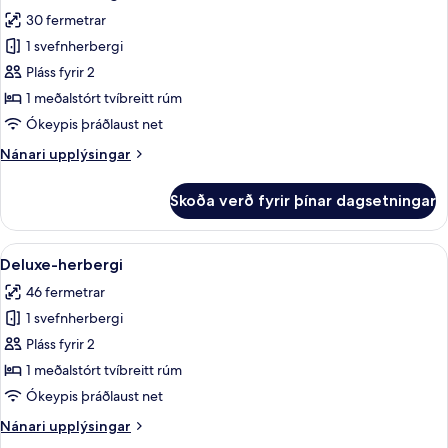
allar
30 fermetrar
myndir
1 svefnherbergi
fyrir
Deluxe-
Pláss fyrir 2
herbergi
1 meðalstórt tvíbreitt rúm
Ókeypis þráðlaust net
Nánari
Nánari upplýsingar
upplýsingar
fyrir
Skoða verð fyrir þínar dagsetningar
Deluxe-
herbergi
Skoða
Deluxe-herbergi | Míníbar, öryggishólf
1
Deluxe-herbergi
allar
46 fermetrar
myndir
1 svefnherbergi
fyrir
Deluxe-
Pláss fyrir 2
herbergi
1 meðalstórt tvíbreitt rúm
Ókeypis þráðlaust net
Nánari
Nánari upplýsingar
upplýsingar