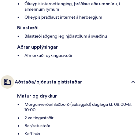
Ókeypis internettenging, þráðlaus eða um snúru, í
almennum rýmum
Ókeypis þráðlaust internet á herbergjum
Bílastæði
Bílastæði aðgengileg hjólastólum á svæðinu
Aðrar upplýsingar
Afmörkuð reykingasvæði
Aðstaða/þjónusta gististaðar
Matur og drykkur
Morgunverðarhlaðborð (aukagjald) daglega kl. 08:00–kl.
10:00
2 veitingastaðir
Bar/setustofa
Kaffihús