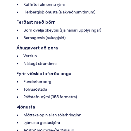
Kaffi/te í almennu rými
Herbergisþjónusta (á ákveðnum tímum)
Ferðast með börn
Börn dvelja ókeypis (sjá nánari upplýsingar)
Barnagæsla (aukagjald)
Áhugavert að gera
Verslun
Nálægt ströndinni
Fyrir viðskiptaferðalanga
Fundarherbergi
Tölvuaðstaða
Ráðstefnurými (355 fermetra)
Þjónusta
Móttaka opin allan sólarhringinn
Þjónusta gestastjóra
Aðstoð við miða-/ferðakaup