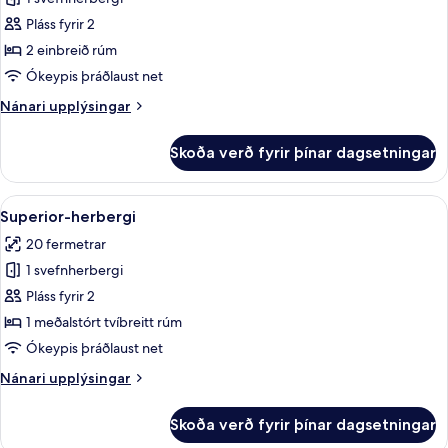
fyrir
Superior-
Pláss fyrir 2
herbergi
2 einbreið rúm
Ókeypis þráðlaust net
Nánari
Nánari upplýsingar
upplýsingar
fyrir
Skoða verð fyrir þínar dagsetningar
Superior-
herbergi
Skoða
Míníbar, öryggishólf í herbergi, skrifb
2
Superior-herbergi
allar
20 fermetrar
myndir
1 svefnherbergi
fyrir
Superior-
Pláss fyrir 2
herbergi
1 meðalstórt tvíbreitt rúm
Ókeypis þráðlaust net
Nánari
Nánari upplýsingar
upplýsingar
fyrir
Skoða verð fyrir þínar dagsetningar
Superior-