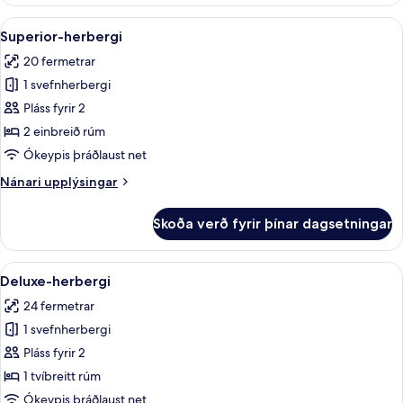
herbergi
Skoða
Míníbar, öryggishólf í herbergi, skrifb
2
Superior-herbergi
allar
20 fermetrar
myndir
1 svefnherbergi
fyrir
Superior-
Pláss fyrir 2
herbergi
2 einbreið rúm
Ókeypis þráðlaust net
Nánari
Nánari upplýsingar
upplýsingar
fyrir
Skoða verð fyrir þínar dagsetningar
Superior-
herbergi
Skoða
Deluxe-herbergi | Míníbar, öryggishólf
2
Deluxe-herbergi
allar
24 fermetrar
myndir
1 svefnherbergi
fyrir
Deluxe-
Pláss fyrir 2
herbergi
1 tvíbreitt rúm
Ókeypis þráðlaust net