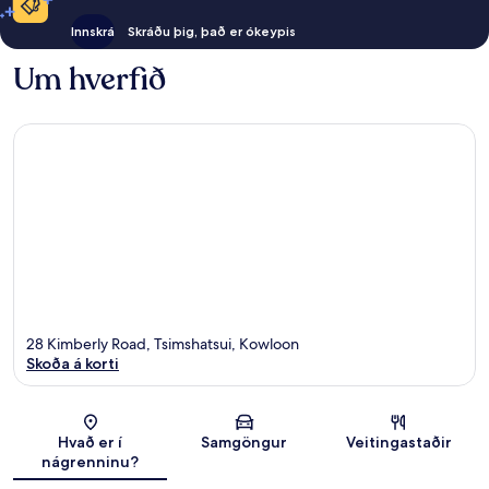
Innskrá
Skráðu þig, það er ókeypis
Um hverfið
28 Kimberly Road, Tsimshatsui, Kowloon
Skoða á korti
Kort
Hvað er í
Samgöngur
Veitingastaðir
nágrenninu?