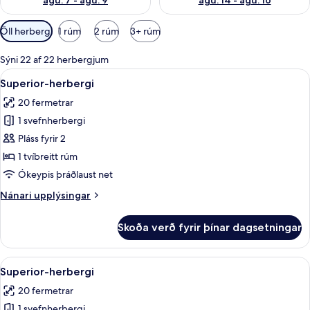
ágú. 7 - ágú. 9
ágú. 14 - ágú. 16
Síur
Öll herbergi
1 rúm
2 rúm
3+ rúm
í
boði
Sýni 22 af 22 herbergjum
fyrir
Skoða
Míníbar, öryggishólf í herbergi, skrifb
2
Superior-herbergi
herbergi
allar
20 fermetrar
myndir
1 svefnherbergi
fyrir
Superior-
Pláss fyrir 2
herbergi
1 tvíbreitt rúm
Ókeypis þráðlaust net
Nánari
Nánari upplýsingar
upplýsingar
fyrir
Skoða verð fyrir þínar dagsetningar
Superior-
herbergi
Skoða
Míníbar, öryggishólf í herbergi, skrifb
2
Superior-herbergi
allar
20 fermetrar
myndir
1 svefnherbergi