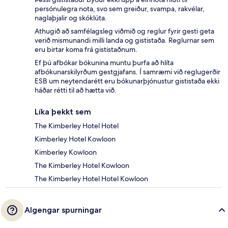
persónulegra nota, svo sem greiður, svampa, rakvélar,
naglaþjalir og skóklúta.
Athugið að samfélagsleg viðmið og reglur fyrir gesti geta
verið mismunandi milli landa og gististaða. Reglurnar sem
eru birtar koma frá gististaðnum.
Ef þú afbókar bókunina muntu þurfa að hlíta
afbókunarskilyrðum gestgjafans. Í samræmi við reglugerðir
ESB um neytendarétt eru bókunarþjónustur gististaða ekki
háðar rétti til að hætta við.
Líka þekkt sem
The Kimberley Hotel Hotel
Kimberley Hotel Kowloon
Kimberley Kowloon
The Kimberley Hotel Kowloon
The Kimberley Hotel Hotel Kowloon
Algengar spurningar