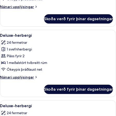
Nánari
Nánari upplýsingar
upplýsingar
fyrir
Skoða verð fyrir þínar dagsetningar
Deluxe-
herbergi
Skoða
Deluxe-herbergi | Míníbar, öryggishólf
2
Deluxe-herbergi
allar
24 fermetrar
myndir
1 svefnherbergi
fyrir
Deluxe-
Pláss fyrir 2
herbergi
1 meðalstórt tvíbreitt rúm
Ókeypis þráðlaust net
Nánari
Nánari upplýsingar
upplýsingar
fyrir
Skoða verð fyrir þínar dagsetningar
Deluxe-
herbergi
Skoða
Míníbar, öryggishólf í herbergi, skrifb
2
Deluxe-herbergi
allar
24 fermetrar
myndir