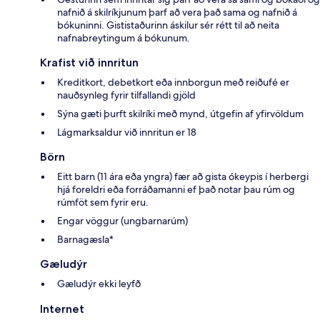
nafnið á skilríkjunum þarf að vera það sama og nafnið á
bókuninni. Gististaðurinn áskilur sér rétt til að neita
nafnabreytingum á bókunum.
Krafist við innritun
Kreditkort, debetkort eða innborgun með reiðufé er
nauðsynleg fyrir tilfallandi gjöld
Sýna gæti þurft skilríki með mynd, útgefin af yfirvöldum
Lágmarksaldur við innritun er 18
Börn
Eitt barn (11 ára eða yngra) fær að gista ókeypis í herbergi
hjá foreldri eða forráðamanni ef það notar þau rúm og
rúmföt sem fyrir eru.
Engar vöggur (ungbarnarúm)
Barnagæsla*
Gæludýr
Gæludýr ekki leyfð
Internet