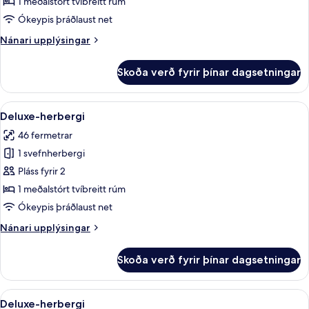
herbergi
1 meðalstórt tvíbreitt rúm
Ókeypis þráðlaust net
Nánari
Nánari upplýsingar
upplýsingar
fyrir
Skoða verð fyrir þínar dagsetningar
Deluxe-
herbergi
Skoða
Deluxe-herbergi | Míníbar, öryggishólf
1
Deluxe-herbergi
allar
46 fermetrar
myndir
1 svefnherbergi
fyrir
Deluxe-
Pláss fyrir 2
herbergi
1 meðalstórt tvíbreitt rúm
Ókeypis þráðlaust net
Nánari
Nánari upplýsingar
upplýsingar
fyrir
Skoða verð fyrir þínar dagsetningar
Deluxe-
herbergi
Skoða
Deluxe-herbergi | Míníbar, öryggishólf
1
Deluxe-herbergi