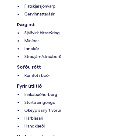
Flatskjársjónvarp
Gervihnattarásir
Þægindi
Sjálfvirk hitastýring
Míníbar
Inniskór
Straujárn/strauborð
Sofðu rótt
Rúmföt í boði
Fyrir útlitið
Einkabaðherbergi
Sturta eingöngu
Ókeypis snyrtivörur
Hárblásari
Handklæði