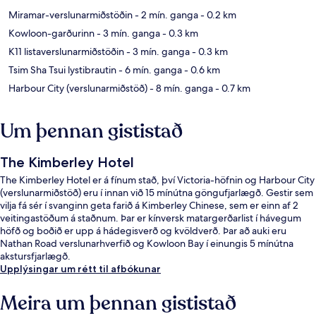
Miramar-verslunarmiðstöðin
- 2 mín. ganga
- 0.2 km
Kowloon-garðurinn
- 3 mín. ganga
- 0.3 km
K11 listaverslunarmiðstöðin
- 3 mín. ganga
- 0.3 km
Tsim Sha Tsui lystibrautin
- 6 mín. ganga
- 0.6 km
Harbour City (verslunarmiðstöð)
- 8 mín. ganga
- 0.7 km
Um þennan gististað
The Kimberley Hotel
The Kimberley Hotel er á fínum stað, því Victoria-höfnin og Harbour City
(verslunarmiðstöð) eru í innan við 15 mínútna göngufjarlægð. Gestir sem
vilja fá sér í svanginn geta farið á Kimberley Chinese, sem er einn af 2
veitingastöðum á staðnum. Þar er kínversk matargerðarlist í hávegum
höfð og boðið er upp á hádegisverð og kvöldverð. Þar að auki eru
Nathan Road verslunarhverfið og Kowloon Bay í einungis 5 mínútna
akstursfjarlægð.
Upplýsingar um rétt til afbókunar
Meira um þennan gististað