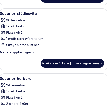
Skoða
Superior-stúdíósvíta | Míníbar, öryggis
1
Superior-stúdíósvíta
allar
30 fermetrar
myndir
1 svefnherbergi
fyrir
Superior-
Pláss fyrir 2
stúdíósvíta
1 meðalstórt tvíbreitt rúm
Ókeypis þráðlaust net
Nánari
Nánari upplýsingar
upplýsingar
fyrir
Skoða verð fyrir þínar dagsetningar
Superior-
stúdíósvíta
Skoða
Superior-herbergi | Míníbar, öryggishó
1
Superior-herbergi
allar
24 fermetrar
myndir
1 svefnherbergi
fyrir
Superior-
Pláss fyrir 2
herbergi
2 einbreið rúm