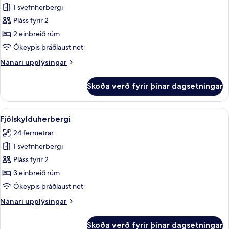
1 svefnherbergi
fyrir
Deluxe-
Pláss fyrir 2
herbergi
2 einbreið rúm
Ókeypis þráðlaust net
Nánari
Nánari upplýsingar
upplýsingar
fyrir
Skoða verð fyrir þínar dagsetningar
Deluxe-
herbergi
Skoða
Míníbar, öryggishólf í herbergi, skrifb
2
Fjölskylduherbergi
allar
24 fermetrar
myndir
1 svefnherbergi
fyrir
Fjölskylduherbergi
Pláss fyrir 2
3 einbreið rúm
Ókeypis þráðlaust net
Nánari
Nánari upplýsingar
upplýsingar
fyrir
Skoða verð fyrir þínar dagsetningar
Fjölskylduherbergi