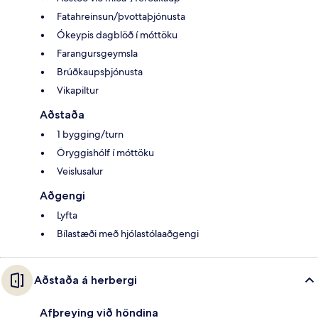
Fatahreinsun/þvottaþjónusta
Ókeypis dagblöð í móttöku
Farangursgeymsla
Brúðkaupsþjónusta
Vikapiltur
Aðstaða
1 bygging/turn
Öryggishólf í móttöku
Veislusalur
Aðgengi
Lyfta
Bílastæði með hjólastólaaðgengi
Aðstaða á herbergi
Afþreying við höndina