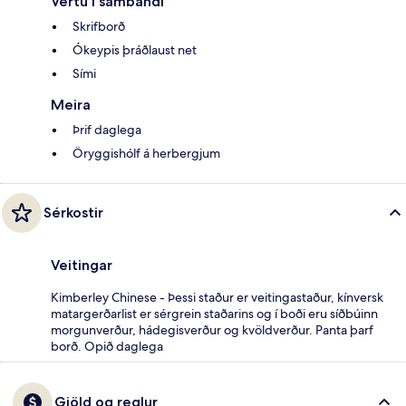
Vertu í sambandi
Skrifborð
Ókeypis þráðlaust net
Sími
Meira
Þrif daglega
Öryggishólf á herbergjum
Sérkostir
Veitingar
Kimberley Chinese - Þessi staður er veitingastaður, kínversk
matargerðarlist er sérgrein staðarins og í boði eru síðbúinn
morgunverður, hádegisverður og kvöldverður. Panta þarf
borð. Opið daglega
Gjöld og reglur