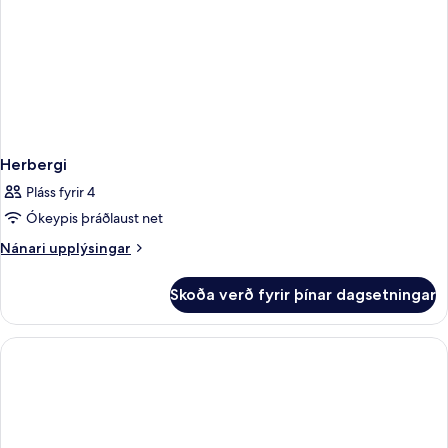
Herbergi
Pláss fyrir 4
Ókeypis þráðlaust net
Nánari
Nánari upplýsingar
upplýsingar
fyrir
Skoða verð fyrir þínar dagsetningar
Herbergi