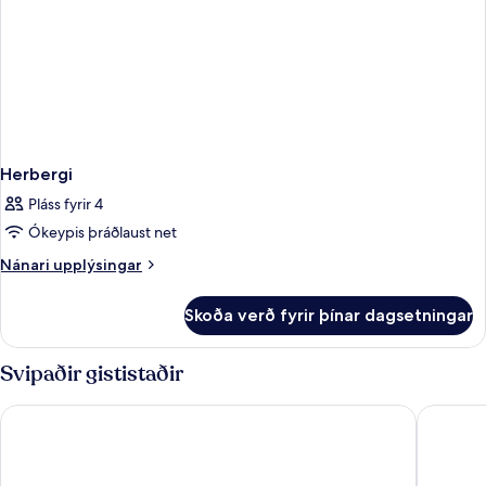
Herbergi
Pláss fyrir 4
Ókeypis þráðlaust net
Nánari
Nánari upplýsingar
upplýsingar
fyrir
Skoða verð fyrir þínar dagsetningar
Herbergi
Svipaðir gististaðir
The Cityview - Chinese YMCA of Hong Kong
Ramada G