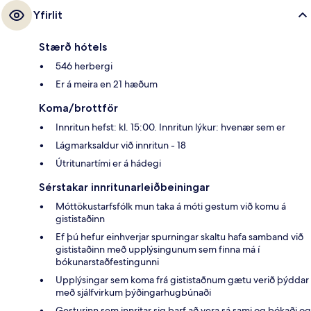
Yfirlit
Stærð hótels
546 herbergi
Er á meira en 21 hæðum
Koma/brottför
Innritun hefst: kl. 15:00. Innritun lýkur: hvenær sem er
Lágmarksaldur við innritun - 18
Útritunartími er á hádegi
Sérstakar innritunarleiðbeiningar
Móttökustarfsfólk mun taka á móti gestum við komu á
gististaðinn
Ef þú hefur einhverjar spurningar skaltu hafa samband við
gististaðinn með upplýsingunum sem finna má í
bókunarstaðfestingunni
Upplýsingar sem koma frá gististaðnum gætu verið þýddar
með sjálfvirkum þýðingarhugbúnaði
Gesturinn sem innritar sig þarf að vera sá sami og bókaði og