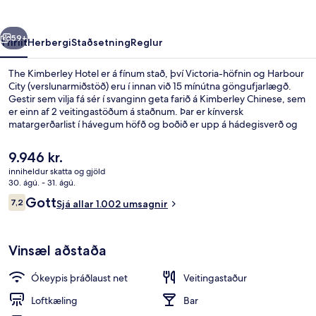
rra
Næsta
59+
Yfirlit
Herbergi
Staðsetning
Reglur
The Kimberley Hotel er á fínum stað, því Victoria-höfnin og Harbour
City (verslunarmiðstöð) eru í innan við 15 mínútna göngufjarlægð.
Gestir sem vilja fá sér í svanginn geta farið á Kimberley Chinese, sem
er einn af 2 veitingastöðum á staðnum. Þar er kínversk
matargerðarlist í hávegum höfð og boðið er upp á hádegisverð og
kvöldverð. Þar að auki eru Nathan Road verslunarhverfið og
Kowloon Bay í einungis 5 mínútna akstursfjarlægð.
Núverandi
9.946 kr.
verð
inniheldur skatta og gjöld
er
30. ágú. - 31. ágú.
Framhlið gististaðar
9.946 kr.
Umsagnir
Gott
7,2
Sjá allar 1.002 umsagnir
7,2 af 10
Vinsæl aðstaða
Ókeypis þráðlaust net
Veitingastaður
Loftkæling
Bar