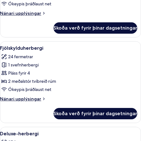
Ókeypis þráðlaust net
Nánari
Nánari upplýsingar
upplýsingar
fyrir
Skoða verð fyrir þínar dagsetningar
Superior-
herbergi
Skoða
Fjölskylduherbergi | Míníbar, öryggishó
1
Fjölskylduherbergi
allar
24 fermetrar
myndir
1 svefnherbergi
fyrir
Fjölskylduherbergi
Pláss fyrir 4
2 meðalstór tvíbreið rúm
Ókeypis þráðlaust net
Nánari
Nánari upplýsingar
upplýsingar
fyrir
Skoða verð fyrir þínar dagsetningar
Fjölskylduherbergi
Skoða
Deluxe-herbergi | Míníbar, öryggishólf
1
Deluxe-herbergi
allar