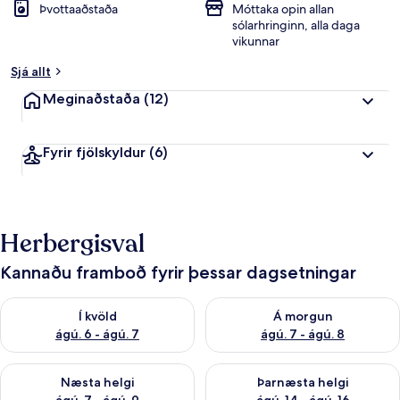
Þvottaaðstaða
Móttaka opin allan
sólarhringinn, alla daga
vikunnar
Sjá allt
Meginaðstaða
(12)
Fyrir fjölskyldur
(6)
Herbergisval
Kannaðu framboð fyrir þessar dagsetningar
Athuga framboð í kvöld ágú. 6 - ágú. 7
Athuga framboð á morgun ágú.
Í kvöld
Á morgun
ágú. 6 - ágú. 7
ágú. 7 - ágú. 8
Athuga framboð næstu helgi ágú. 7 - ágú. 9
Athuga framboð þarnæstu helgi
Næsta helgi
Þarnæsta helgi