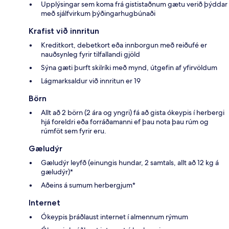
Upplýsingar sem koma frá gististaðnum gætu verið þýddar
með sjálfvirkum þýðingarhugbúnaði
Krafist við innritun
Kreditkort, debetkort eða innborgun með reiðufé er
nauðsynleg fyrir tilfallandi gjöld
Sýna gæti þurft skilríki með mynd, útgefin af yfirvöldum
Lágmarksaldur við innritun er 19
Börn
Allt að 2 börn (2 ára og yngri) fá að gista ókeypis í herbergi
hjá foreldri eða forráðamanni ef þau nota þau rúm og
rúmföt sem fyrir eru.
Gæludýr
Gæludýr leyfð (einungis hundar, 2 samtals, allt að 12 kg á
gæludýr)*
Aðeins á sumum herbergjum*
Internet
Ókeypis þráðlaust internet í almennum rýmum