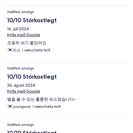
Staðfest umsögn
10/10 Stórkostlegt
16. júlí 2024
Þýða með Google
조용히 쉬기 좋았어요
민선, 1 nætur/nátta ferð
Staðfest umsögn
10/10 Stórkostlegt
26. ágúst 2024
Þýða með Google
별을 볼 수 있는 훌륭한 숙소였습니다~
youngsook, 1 nætur/nátta ferð
Staðfest umsögn