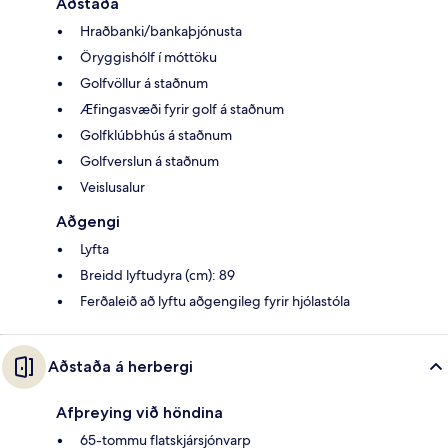
Aðstaða
Hraðbanki/bankaþjónusta
Öryggishólf í móttöku
Golfvöllur á staðnum
Æfingasvæði fyrir golf á staðnum
Golfklúbbhús á staðnum
Golfverslun á staðnum
Veislusalur
Aðgengi
Lyfta
Breidd lyftudyra (cm): 89
Ferðaleið að lyftu aðgengileg fyrir hjólastóla
Aðstaða á herbergi
Afþreying við höndina
65-tommu flatskjársjónvarp