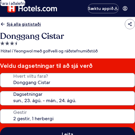
Fara í aðalefni
Sæktu appið
Sjá alla gististaði
Donggang Cistar
3.5
stjörnu
Hótel í Yeongwol með golfvelli og ráðstefnumiðstöð
gististaður
Veldu dagsetningar til að sjá verð
Hvert viltu fara?
Dagsetningar
Gestir
Leita