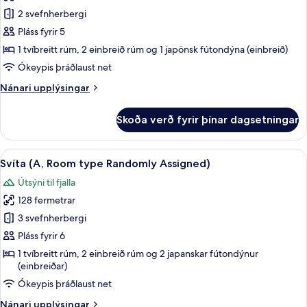
Deluxe-
2 svefnherbergi
herbergi
-
Pláss fyrir 5
2
1 tvíbreitt rúm, 2 einbreið rúm og 1 japönsk fútondýna (einbreið)
svefnherbergi
Ókeypis þráðlaust net
(Room
Nánari
Nánari upplýsingar
type
upplýsingar
Randomly
fyrir
Skoða verð fyrir þínar dagsetningar
Deluxe-
Assigned)
herbergi
-
Skoða
Svíta (A, Room type Randomly Assig
5
2
Svíta (A, Room type Randomly Assigned)
allar
svefnherbergi
Útsýni til fjalla
(Room
myndir
type
128 fermetrar
fyrir
Randomly
Svíta
3 svefnherbergi
Assigned)
(A,
Pláss fyrir 6
Room
1 tvíbreitt rúm, 2 einbreið rúm og 2 japanskar fútondýnur
type
(einbreiðar)
Randomly
Ókeypis þráðlaust net
Assigned)
Nánari
Nánari upplýsingar