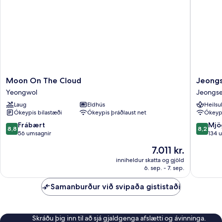
type
Randomly
Assigned)
Moon
Jeongs
Moon On The Cloud
Jeongs
On
JS
Yeongwol
Jeongs
The
Grand
Laug
Eldhús
Heilsu
Cloud
Palace
Ókeypis bílastæði
Ókeypis þráðlaust net
Ókeypi
Yeongwol
Hotel
Jeongs
8.8
8.2
Frábært
Mjö
8,8
8,2
af
af
56 umsagnir
134 
10,
10,
Verðið
7.011 kr.
Frábært,
Mjög
er
56
gott,
inniheldur skatta og gjöld
7.011 kr.
6. sep. - 7. sep.
umsagnir
134
umsagni
Samanburður við svipaða gististaði
Skráðu þig inn til að sjá gjaldgenga afslætti og ávinninga.