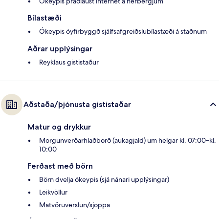
Ókeypis þráðlaust internet á herbergjum
Bílastæði
Ókeypis óyfirbyggð sjálfsafgreiðslubílastæði á staðnum
Aðrar upplýsingar
Reyklaus gististaður
Aðstaða/þjónusta gististaðar
Matur og drykkur
Morgunverðarhlaðborð (aukagjald) um helgar kl. 07:00–kl.
10:00
Ferðast með börn
Börn dvelja ókeypis (sjá nánari upplýsingar)
Leikvöllur
Matvöruverslun/sjoppa