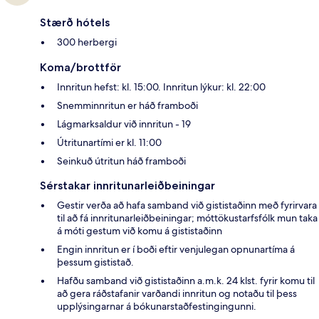
Stærð hótels
300 herbergi
Koma/brottför
Innritun hefst: kl. 15:00. Innritun lýkur: kl. 22:00
Snemminnritun er háð framboði
Lágmarksaldur við innritun - 19
Útritunartími er kl. 11:00
Seinkuð útritun háð framboði
Sérstakar innritunarleiðbeiningar
Gestir verða að hafa samband við gististaðinn með fyrirvara
til að fá innritunarleiðbeiningar; móttökustarfsfólk mun taka
á móti gestum við komu á gististaðinn
Engin innritun er í boði eftir venjulegan opnunartíma á
þessum gististað.
Hafðu samband við gististaðinn a.m.k. 24 klst. fyrir komu til
að gera ráðstafanir varðandi innritun og notaðu til þess
upplýsingarnar á bókunarstaðfestingingunni.