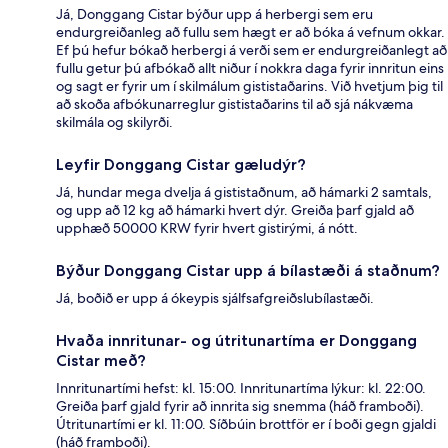
Já, Donggang Cistar býður upp á herbergi sem eru
endurgreiðanleg að fullu sem hægt er að bóka á vefnum okkar.
Ef þú hefur bókað herbergi á verði sem er endurgreiðanlegt að
fullu getur þú afbókað allt niður í nokkra daga fyrir innritun eins
og sagt er fyrir um í skilmálum gististaðarins. Við hvetjum þig til
að skoða afbókunarreglur gististaðarins til að sjá nákvæma
skilmála og skilyrði.
Leyfir Donggang Cistar gæludýr?
Já, hundar mega dvelja á gististaðnum, að hámarki 2 samtals,
og upp að 12 kg að hámarki hvert dýr. Greiða þarf gjald að
upphæð 50000 KRW fyrir hvert gistirými, á nótt.
Býður Donggang Cistar upp á bílastæði á staðnum?
Já, boðið er upp á ókeypis sjálfsafgreiðslubílastæði.
Hvaða innritunar- og útritunartíma er Donggang
Cistar með?
Innritunartími hefst: kl. 15:00. Innritunartíma lýkur: kl. 22:00.
Greiða þarf gjald fyrir að innrita sig snemma (háð framboði).
Útritunartími er kl. 11:00. Síðbúin brottför er í boði gegn gjaldi
(háð framboði).