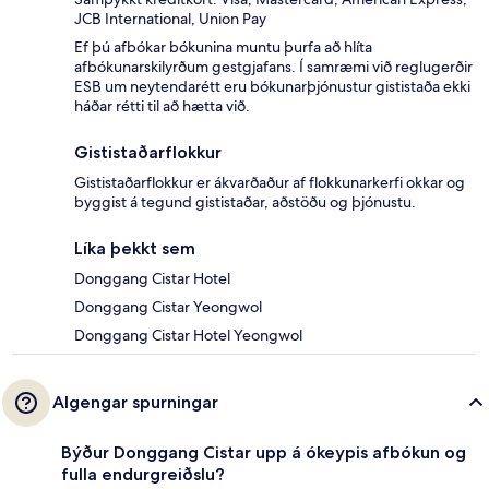
JCB International, Union Pay
Ef þú afbókar bókunina muntu þurfa að hlíta
afbókunarskilyrðum gestgjafans. Í samræmi við reglugerðir
ESB um neytendarétt eru bókunarþjónustur gististaða ekki
háðar rétti til að hætta við.
Gististaðarflokkur
Gististaðarflokkur er ákvarðaður af flokkunarkerfi okkar og
byggist á tegund gististaðar, aðstöðu og þjónustu.
Líka þekkt sem
Donggang Cistar Hotel
Donggang Cistar Yeongwol
Donggang Cistar Hotel Yeongwol
Algengar spurningar
Býður Donggang Cistar upp á ókeypis afbókun og
fulla endurgreiðslu?