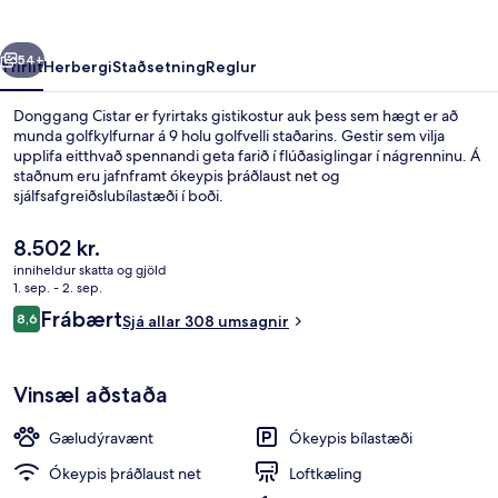
rra
Næsta
54+
Yfirlit
Herbergi
Staðsetning
Reglur
Donggang Cistar er fyrirtaks gistikostur auk þess sem hægt er að
munda golfkylfurnar á 9 holu golfvelli staðarins. Gestir sem vilja
upplifa eitthvað spennandi geta farið í flúðasiglingar í nágrenninu. Á
staðnum eru jafnframt ókeypis þráðlaust net og
sjálfsafgreiðslubílastæði í boði.
Núverandi
8.502 kr.
verð
inniheldur skatta og gjöld
er
1. sep. - 2. sep.
Móttaka
8.502 kr.
Umsagnir
Frábært
8,6
Sjá allar 308 umsagnir
8,6 af 10
Vinsæl aðstaða
Gæludýravænt
Ókeypis bílastæði
Ókeypis þráðlaust net
Loftkæling