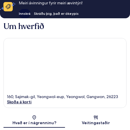
Meiri ávinningur fyrir meiri ævintýri!
Innskrá
Skráðu þig, það er ókeypis
Um hverfið
160, Sajimak-gil, Yeongwol-eup, Yeongwol, Gangwon, 26223
Skoða á korti
Kort
Hvað er í nágrenninu?
Veitingastaðir