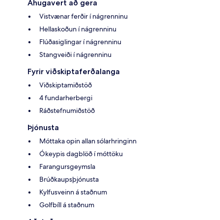
Áhugavert að gera
Vistvænar ferðir í nágrenninu
Hellaskoðun í nágrenninu
Flúðasiglingar í nágrenninu
Stangveiði í nágrenninu
Fyrir viðskiptaferðalanga
Viðskiptamiðstöð
4 fundarherbergi
Ráðstefnumiðstöð
Þjónusta
Móttaka opin allan sólarhringinn
Ókeypis dagblöð í móttöku
Farangursgeymsla
Brúðkaupsþjónusta
Kylfusveinn á staðnum
Golfbíll á staðnum