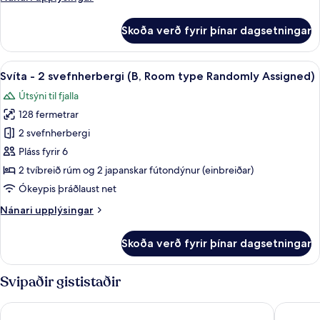
upplýsingar
fyrir
Skoða verð fyrir þínar dagsetningar
Svíta
(A,
Room
Skoða
Svíta - 2 svefnherbergi (B, Room typ
5
type
Svíta - 2 svefnherbergi (B, Room type Randomly Assigned)
allar
Randomly
Útsýni til fjalla
Assigned)
myndir
128 fermetrar
fyrir
Svíta
2 svefnherbergi
-
Pláss fyrir 6
2
2 tvíbreið rúm og 2 japanskar fútondýnur (einbreiðar)
svefnherbergi
Ókeypis þráðlaust net
(B,
Nánari
Nánari upplýsingar
Room
upplýsingar
type
fyrir
Skoða verð fyrir þínar dagsetningar
Randomly
Svíta
-
Assigned)
2
Svipaðir gististaðir
svefnherbergi
(B,
Moon On The Cloud
Jeongseo
Room