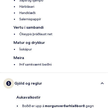
Sápa og sjampó
Hárblásari
Handklæði
Salernispappír
Vertu í sambandi
Ókeypis þráðlaust net
Matur og drykkur
Ísskápur
Meira
Þrif samkvæmt beiðni
Gjöld og reglur
Aukavalkostir
Boðið er upp á
morgunverðarhlaðborð
gegn