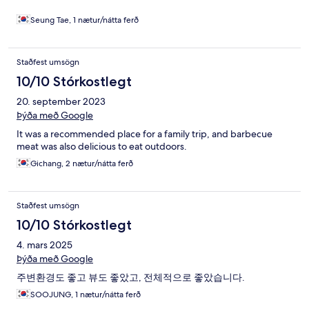
Seung Tae, 1 nætur/nátta ferð
Staðfest umsögn
10/10 Stórkostlegt
20. september 2023
Þýða með Google
It was a recommended place for a family trip, and barbecue
meat was also delicious to eat outdoors.
Gichang, 2 nætur/nátta ferð
Staðfest umsögn
10/10 Stórkostlegt
4. mars 2025
Þýða með Google
주변환경도 좋고 뷰도 좋았고, 전체적으로 좋았습니다.
SOOJUNG, 1 nætur/nátta ferð