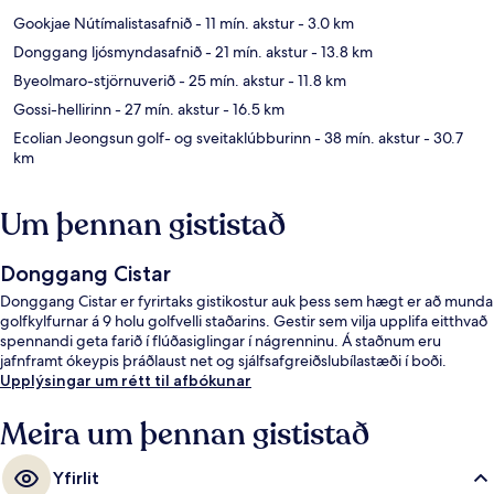
Gookjae Nútímalistasafnið
- 11 mín. akstur
- 3.0 km
Donggang ljósmyndasafnið
- 21 mín. akstur
- 13.8 km
Byeolmaro-stjörnuverið
- 25 mín. akstur
- 11.8 km
Gossi-hellirinn
- 27 mín. akstur
- 16.5 km
Ecolian Jeongsun golf- og sveitaklúbburinn
- 38 mín. akstur
- 30.7
km
Um þennan gististað
Donggang Cistar
Donggang Cistar er fyrirtaks gistikostur auk þess sem hægt er að munda
golfkylfurnar á 9 holu golfvelli staðarins. Gestir sem vilja upplifa eitthvað
spennandi geta farið í flúðasiglingar í nágrenninu. Á staðnum eru
jafnframt ókeypis þráðlaust net og sjálfsafgreiðslubílastæði í boði.
Upplýsingar um rétt til afbókunar
Meira um þennan gististað
Yfirlit