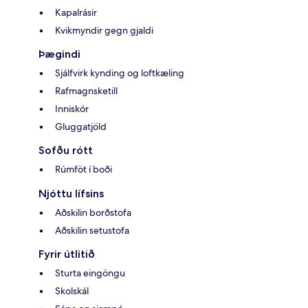
Kapalrásir
Kvikmyndir gegn gjaldi
Þægindi
Sjálfvirk kynding og loftkæling
Rafmagnsketill
Inniskór
Gluggatjöld
Sofðu rótt
Rúmföt í boði
Njóttu lífsins
Aðskilin borðstofa
Aðskilin setustofa
Fyrir útlitið
Sturta eingöngu
Skolskál