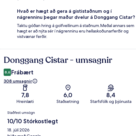
Hvað er hægt að gera á gististaðnum og í
nágrenninu þegar maður dvelur á Donggang Cistar?
Taktu góðan hring á golfvellinum á staðnum.Meðal annars sem
hægt er að nýta sér í nágrenninu eru hellaskoðunarferðir og
vistvænar ferðir.
Donggang Cistar - umsagnir
Umsagnir
Frábært
8,6
308 umsagnir
7,8
6,0
8,4
Hreinlæti
Staðsetning
Starfsfólk og þjónusta
Umsagnir
Staðfest umsögn
10/10 Stórkostlegt
18. júlí 2026