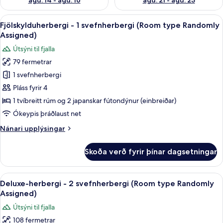
ágú. 14 - ágú. 16
ágú. 21 - ágú. 23
Skoða
Fjölskylduherbergi - 1 svefnherbergi
3
Fjölskylduherbergi - 1 svefnherbergi (Room type Randomly
allar
Assigned)
myndir
Útsýni til fjalla
fyrir
79 fermetrar
Fjölskylduherbergi
1 svefnherbergi
-
1
Pláss fyrir 4
svefnherbergi
1 tvíbreitt rúm og 2 japanskar fútondýnur (einbreiðar)
(Room
Ókeypis þráðlaust net
type
Nánari
Nánari upplýsingar
Randomly
upplýsingar
Assigned)
fyrir
Skoða verð fyrir þínar dagsetningar
Fjölskylduherbergi
-
1
Skoða
Deluxe-herbergi - 2 svefnherbergi (R
3
svefnherbergi
Deluxe-herbergi - 2 svefnherbergi (Room type Randomly
allar
(Room
Assigned)
type
myndir
Útsýni til fjalla
Randomly
fyrir
Assigned)
108 fermetrar