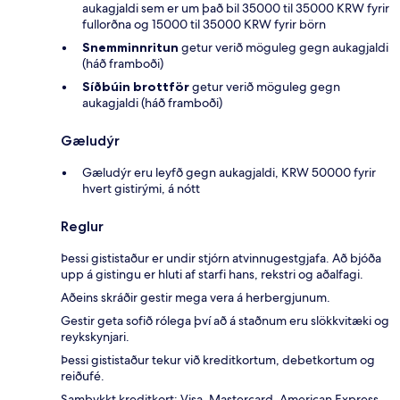
aukagjaldi sem er um það bil 35000 til 35000 KRW fyrir
fullorðna og 15000 til 35000 KRW fyrir börn
Snemminnritun
getur verið möguleg gegn aukagjaldi
(háð framboði)
Síðbúin brottför
getur verið möguleg gegn
aukagjaldi (háð framboði)
Gæludýr
Gæludýr eru leyfð gegn aukagjaldi, KRW 50000 fyrir
hvert gistirými, á nótt
Reglur
Þessi gististaður er undir stjórn atvinnugestgjafa. Að bjóða
upp á gistingu er hluti af starfi hans, rekstri og aðalfagi.
Aðeins skráðir gestir mega vera á herbergjunum.
Gestir geta sofið rólega því að á staðnum eru slökkvitæki og
reykskynjari.
Þessi gististaður tekur við kreditkortum, debetkortum og
reiðufé.
Samþykkt kreditkort: Visa, Mastercard, American Express,