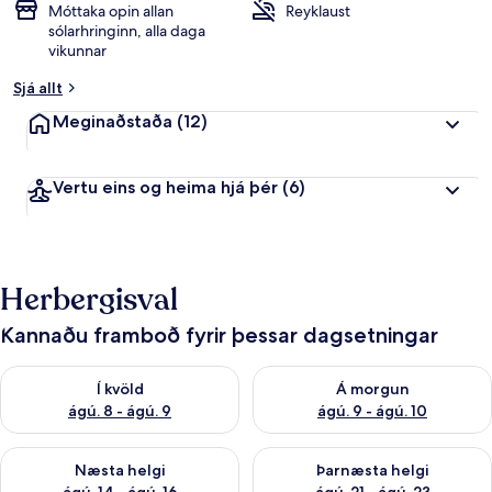
Móttaka opin allan
Reyklaust
sólarhringinn, alla daga
vikunnar
Sjá allt
Meginaðstaða
(12)
Vertu eins og heima hjá þér
(6)
Herbergisval
Kannaðu framboð fyrir þessar dagsetningar
Athuga framboð í kvöld ágú. 8 - ágú. 9
Athuga framboð á morgun ágú.
Í kvöld
Á morgun
ágú. 8 - ágú. 9
ágú. 9 - ágú. 10
Athuga framboð næstu helgi ágú. 14 - ágú. 16
Athuga framboð þarnæstu helg
Næsta helgi
Þarnæsta helgi