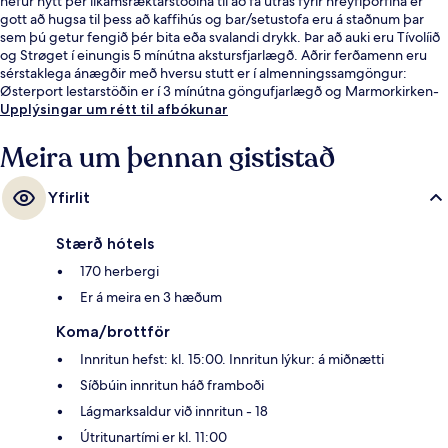
hefur nýtt þér líkamsræktarstöðina til að fá útrás fyrir hreyfiþörfina er
gott að hugsa til þess að kaffihús og bar/setustofa eru á staðnum þar
sem þú getur fengið þér bita eða svalandi drykk. Þar að auki eru Tívolíið
og Strøget í einungis 5 mínútna akstursfjarlægð. Aðrir ferðamenn eru
sérstaklega ánægðir með hversu stutt er í almenningssamgöngur:
Østerport lestarstöðin er í 3 mínútna göngufjarlægð og Marmorkirken-
lestarstöðin er í 11 mínútna göngufjarlægð.
Upplýsingar um rétt til afbókunar
Meira um þennan gististað
Yfirlit
Stærð hótels
170 herbergi
Er á meira en 3 hæðum
Koma/brottför
Innritun hefst: kl. 15:00. Innritun lýkur: á miðnætti
Síðbúin innritun háð framboði
Lágmarksaldur við innritun - 18
Útritunartími er kl. 11:00