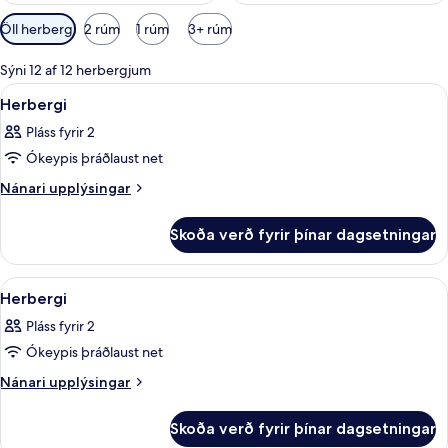
Síur
Öll herbergi
2 rúm
1 rúm
3+ rúm
í
boði
Sýni 12 af 12 herbergjum
fyrir
Skoða
Dúnsængur, skrifborð, vinnuaðstaða fy
10
Herbergi
herbergi
allar
Pláss fyrir 2
myndir
Ókeypis þráðlaust net
fyrir
Herbergi
Nánari
Nánari upplýsingar
upplýsingar
fyrir
Skoða verð fyrir þínar dagsetningar
Herbergi
Skoða
Dúnsængur, skrifborð, vinnuaðstaða fy
4
Herbergi
allar
Pláss fyrir 2
myndir
Ókeypis þráðlaust net
fyrir
Herbergi
Nánari
Nánari upplýsingar
upplýsingar
fyrir
Skoða verð fyrir þínar dagsetningar
Herbergi