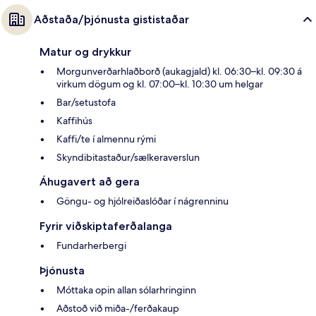
Aðstaða/þjónusta gististaðar
Matur og drykkur
Morgunverðarhlaðborð (aukagjald) kl. 06:30–kl. 09:30 á
virkum dögum og kl. 07:00–kl. 10:30 um helgar
Bar/setustofa
Kaffihús
Kaffi/te í almennu rými
Skyndibitastaður/sælkeraverslun
Áhugavert að gera
Göngu- og hjólreiðaslóðar í nágrenninu
Fyrir viðskiptaferðalanga
Fundarherbergi
Þjónusta
Móttaka opin allan sólarhringinn
Aðstoð við miða-/ferðakaup