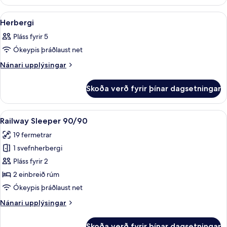
Skoða
Dúnsængur, skrifborð, vinnuaðstaða fy
4
Herbergi
allar
Pláss fyrir 5
myndir
Ókeypis þráðlaust net
fyrir
Herbergi
Nánari
Nánari upplýsingar
upplýsingar
fyrir
Skoða verð fyrir þínar dagsetningar
Herbergi
Skoða
Dúnsængur, skrifborð, vinnuaðstaða fy
8
Railway Sleeper 90/90
allar
19 fermetrar
myndir
1 svefnherbergi
fyrir
Railway
Pláss fyrir 2
Sleeper
2 einbreið rúm
90/90
Ókeypis þráðlaust net
Nánari
Nánari upplýsingar
upplýsingar
fyrir
Skoða verð fyrir þínar dagsetningar