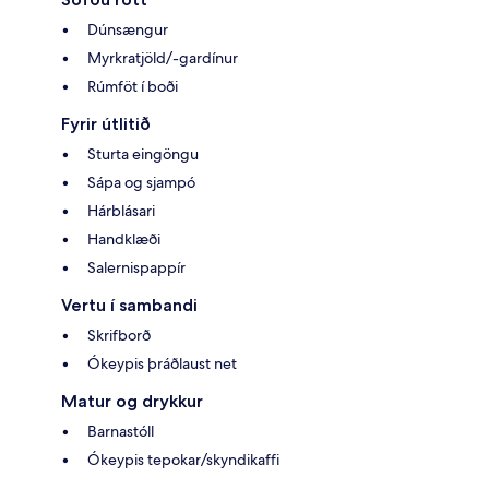
Dúnsængur
Myrkratjöld/-gardínur
Rúmföt í boði
Fyrir útlitið
Sturta eingöngu
Sápa og sjampó
Hárblásari
Handklæði
Salernispappír
Vertu í sambandi
Skrifborð
Ókeypis þráðlaust net
Matur og drykkur
Barnastóll
Ókeypis tepokar/skyndikaffi