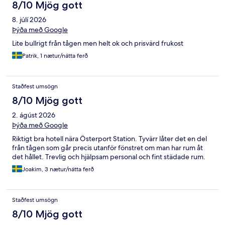
8/10 Mjög gott
8. júlí 2026
Þýða með Google
Lite bullrigt från tågen men helt ok och prisvärd frukost
Patrik, 1 nætur/nátta ferð
Staðfest umsögn
8/10 Mjög gott
2. ágúst 2026
Þýða með Google
Riktigt bra hotell nära Österport Station. Tyvärr låter det en del
från tågen som går precis utanför fönstret om man har rum åt
det hållet. Trevlig och hjälpsam personal och fint städade rum.
Joakim, 3 nætur/nátta ferð
Staðfest umsögn
8/10 Mjög gott