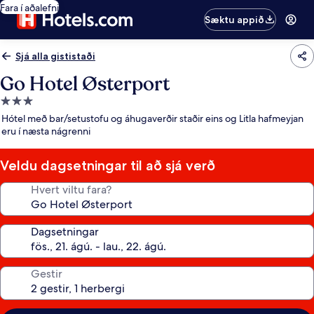
Fara í aðalefni
Sæktu appið
Sjá alla gististaði
Go Hotel Østerport
3.0
stjörnu
Hótel með bar/setustofu og áhugaverðir staðir eins og Litla hafmeyjan
gististaður
eru í næsta nágrenni
Veldu dagsetningar til að sjá verð
Hvert viltu fara?
Dagsetningar
Gestir