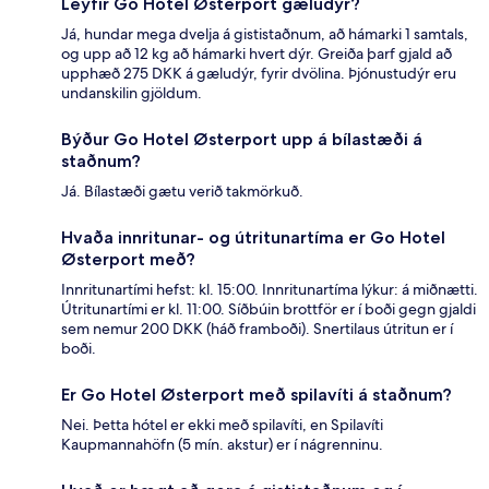
Leyfir Go Hotel Østerport gæludýr?
Já, hundar mega dvelja á gististaðnum, að hámarki 1 samtals,
og upp að 12 kg að hámarki hvert dýr. Greiða þarf gjald að
upphæð 275 DKK á gæludýr, fyrir dvölina. Þjónustudýr eru
undanskilin gjöldum.
Býður Go Hotel Østerport upp á bílastæði á
staðnum?
Já. Bílastæði gætu verið takmörkuð.
Hvaða innritunar- og útritunartíma er Go Hotel
Østerport með?
Innritunartími hefst: kl. 15:00. Innritunartíma lýkur: á miðnætti.
Útritunartími er kl. 11:00. Síðbúin brottför er í boði gegn gjaldi
sem nemur 200 DKK (háð framboði). Snertilaus útritun er í
boði.
Er Go Hotel Østerport með spilavíti á staðnum?
Nei. Þetta hótel er ekki með spilavíti, en Spilavíti
Kaupmannahöfn (5 mín. akstur) er í nágrenninu.