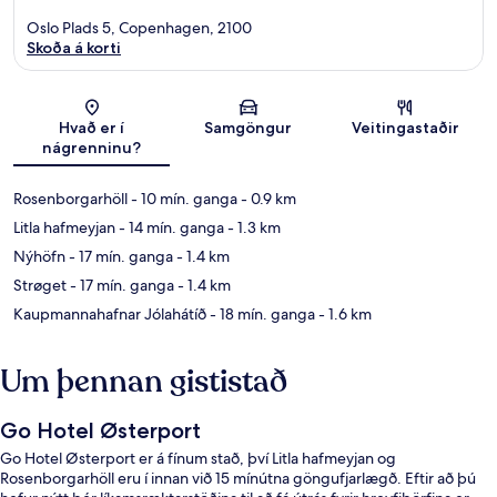
Oslo Plads 5, Copenhagen, 2100
Skoða á korti
Kort
Hvað er í
Samgöngur
Veitingastaðir
nágrenninu?
Rosenborgarhöll
- 10 mín. ganga
- 0.9 km
Litla hafmeyjan
- 14 mín. ganga
- 1.3 km
Nýhöfn
- 17 mín. ganga
- 1.4 km
Strøget
- 17 mín. ganga
- 1.4 km
Kaupmannahafnar Jólahátíð
- 18 mín. ganga
- 1.6 km
Um þennan gististað
Go Hotel Østerport
Go Hotel Østerport er á fínum stað, því Litla hafmeyjan og
Rosenborgarhöll eru í innan við 15 mínútna göngufjarlægð. Eftir að þú