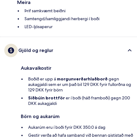
Meira
Þrif samkvæmt beiðni
Samtengd/samliggjandi herbergi í boði
LED-ljósaperur
Gjöld og reglur
Aukavalkostir
Boðið er upp á
morgunverðarhlaðborð
gegn
aukagjaldi sem er um það bil 129 DKK fyrir fullorðna og
129 DKK fyrir börn
Síðbúin brottför
er í boði (háð framboði) gegn 200
DKK aukagjaldi
Börn og aukarúm
Aukarúm eru í boði fyrir DKK 350.0 á dag
Gestir verða að hafa samband við þennan gististað með