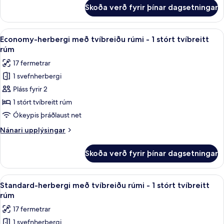
fyrir
Skoða verð fyrir þínar dagsetningar
Railway
Sleeper
Four
Skoða
Dúnsængur, skrifborð, vinnuaðstaða fy
4
Economy-herbergi með tvíbreiðu rúmi - 1 stórt tvíbreitt
allar
rúm
myndir
17 fermetrar
fyrir
1 svefnherbergi
Economy-
Pláss fyrir 2
herbergi
með
1 stórt tvíbreitt rúm
tvíbreiðu
Ókeypis þráðlaust net
rúmi
Nánari
Nánari upplýsingar
-
upplýsingar
1
fyrir
Skoða verð fyrir þínar dagsetningar
Economy-
stórt
herbergi
tvíbreitt
með
Skoða
Dúnsængur, skrifborð, vinnuaðstaða fy
rúm
4
tvíbreiðu
Standard-herbergi með tvíbreiðu rúmi - 1 stórt tvíbreitt
allar
rúmi
rúm
-
myndir
17 fermetrar
1
fyrir
stórt
1 svefnherbergi