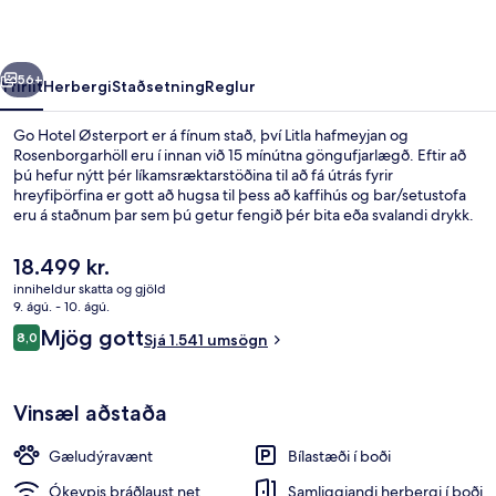
rra
Næsta
56+
Yfirlit
Herbergi
Staðsetning
Reglur
Go Hotel Østerport er á fínum stað, því Litla hafmeyjan og
Rosenborgarhöll eru í innan við 15 mínútna göngufjarlægð. Eftir að
þú hefur nýtt þér líkamsræktarstöðina til að fá útrás fyrir
hreyfiþörfina er gott að hugsa til þess að kaffihús og bar/setustofa
eru á staðnum þar sem þú getur fengið þér bita eða svalandi drykk.
Þar að auki eru Tívolíið og Strøget í einungis 5 mínútna
akstursfjarlægð. Aðrir ferðamenn eru sérstaklega ánægðir með
Núverandi
18.499 kr.
hversu stutt er í almenningssamgöngur: Østerport lestarstöðin er í 3
verð
inniheldur skatta og gjöld
mínútna göngufjarlægð og Marmorkirken-lestarstöðin er í 11
er
9. ágú. - 10. ágú.
mínútna göngufjarlægð.
Setustofa í anddyri
18.499 kr.
Umsagnir
Mjög gott
8,0
Sjá 1.541 umsögn
8,0 af 10
Vinsæl aðstaða
Gæludýravænt
Bílastæði í boði
Ókeypis þráðlaust net
Samliggjandi herbergi í boði