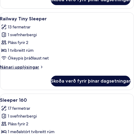
Railway
Sleeper
90/90
Skoða
Railway Tiny Sleeper | Dúnsængur, skri
8
Railway Tiny Sleeper
allar
13 fermetrar
myndir
1 svefnherbergi
fyrir
Railway
Pláss fyrir 2
Tiny
1 tvíbreitt rúm
Sleeper
Ókeypis þráðlaust net
Nánari
Nánari upplýsingar
upplýsingar
fyrir
Skoða verð fyrir þínar dagsetningar
Railway
Tiny
Sleeper
Skoða
Dúnsængur, skrifborð, vinnuaðstaða fy
4
Sleeper 160
allar
17 fermetrar
myndir
1 svefnherbergi
fyrir
Sleeper
Pláss fyrir 2
160
1 meðalstórt tvíbreitt rúm