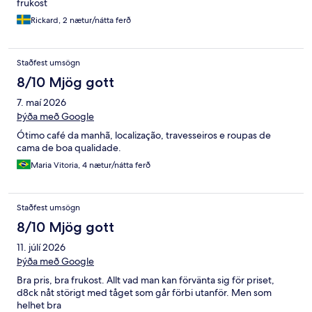
frukost
Rickard, 2 nætur/nátta ferð
Staðfest umsögn
8/10 Mjög gott
7. maí 2026
Þýða með Google
Ótimo café da manhã, localização, travesseiros e roupas de
cama de boa qualidade.
Maria Vitoria, 4 nætur/nátta ferð
Staðfest umsögn
8/10 Mjög gott
11. júlí 2026
Þýða með Google
Bra pris, bra frukost. Allt vad man kan förvänta sig för priset,
d8ck nåt störigt med tåget som går förbi utanför. Men som
helhet bra