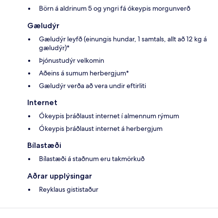
Börn á aldrinum 5 og yngri fá ókeypis morgunverð
Gæludýr
Gæludýr leyfð (einungis hundar, 1 samtals, allt að 12 kg á
gæludýr)*
Þjónustudýr velkomin
Aðeins á sumum herbergjum*
Gæludýr verða að vera undir eftirliti
Internet
Ókeypis þráðlaust internet í almennum rýmum
Ókeypis þráðlaust internet á herbergjum
Bílastæði
Bílastæði á staðnum eru takmörkuð
Aðrar upplýsingar
Reyklaus gististaður