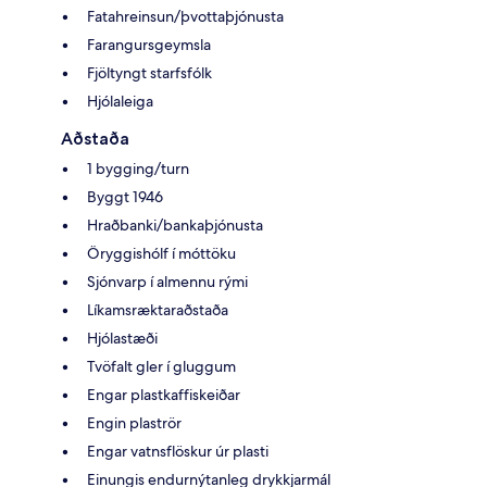
Fatahreinsun/þvottaþjónusta
Farangursgeymsla
Fjöltyngt starfsfólk
Hjólaleiga
Aðstaða
1 bygging/turn
Byggt 1946
Hraðbanki/bankaþjónusta
Öryggishólf í móttöku
Sjónvarp í almennu rými
Líkamsræktaraðstaða
Hjólastæði
Tvöfalt gler í gluggum
Engar plastkaffiskeiðar
Engin plaströr
Engar vatnsflöskur úr plasti
Einungis endurnýtanleg drykkjarmál