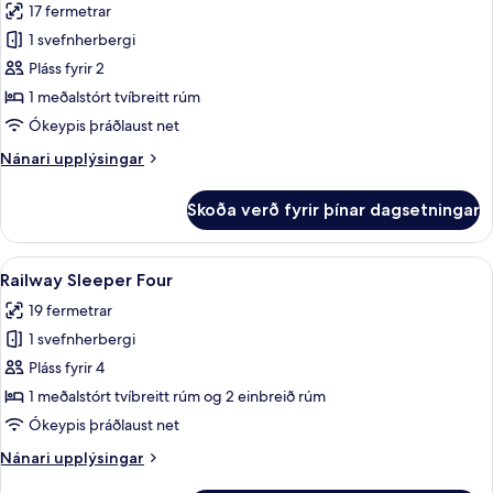
17 fermetrar
myndir
1 svefnherbergi
fyrir
Railway
Pláss fyrir 2
Sleeper
1 meðalstórt tvíbreitt rúm
160
Ókeypis þráðlaust net
Nánari
Nánari upplýsingar
upplýsingar
fyrir
Skoða verð fyrir þínar dagsetningar
Railway
Sleeper
160
Skoða
Dúnsængur, skrifborð, vinnuaðstaða fy
8
Railway Sleeper Four
allar
19 fermetrar
myndir
1 svefnherbergi
fyrir
Railway
Pláss fyrir 4
Sleeper
1 meðalstórt tvíbreitt rúm og 2 einbreið rúm
Four
Ókeypis þráðlaust net
Nánari
Nánari upplýsingar
upplýsingar