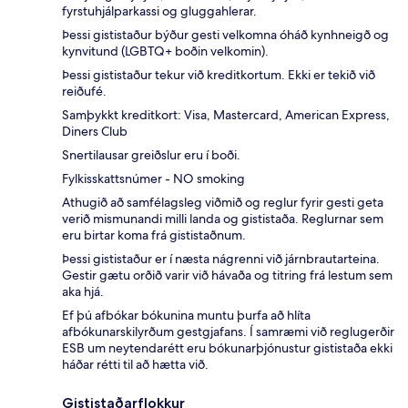
fyrstuhjálparkassi og gluggahlerar.
Þessi gististaður býður gesti velkomna óháð kynhneigð og
kynvitund (LGBTQ+ boðin velkomin).
Þessi gististaður tekur við kreditkortum. Ekki er tekið við
reiðufé.
Samþykkt kreditkort: Visa, Mastercard, American Express,
Diners Club
Snertilausar greiðslur eru í boði.
Fylkisskattsnúmer - NO smoking
Athugið að samfélagsleg viðmið og reglur fyrir gesti geta
verið mismunandi milli landa og gististaða. Reglurnar sem
eru birtar koma frá gististaðnum.
Þessi gististaður er í næsta nágrenni við járnbrautarteina.
Gestir gætu orðið varir við hávaða og titring frá lestum sem
aka hjá.
Ef þú afbókar bókunina muntu þurfa að hlíta
afbókunarskilyrðum gestgjafans. Í samræmi við reglugerðir
ESB um neytendarétt eru bókunarþjónustur gististaða ekki
háðar rétti til að hætta við.
Gististaðarflokkur