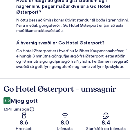
Hvað er hægt að gera á gististaðnum og í
nágrenninu þegar maður dvelur á Go Hotel
Østerport?
Njóttu þess að ýmiss konar útivist stendur til boða í grenndinni.
Þar á meðal: gönguferðir. Go Hotel Østerport er þar að auki
með líkamsræktaraðstöðu.
Á hvernig svæði er Go Hotel Østerport?
Go Hotel Østerport er í hverfinu Miðbær Kaupmannahafnar, í
einungis 3 mínútna göngufjarlægð frá Østerport lestarstöðin
og 18 mínútna göngufjarlægð frá Nýhöfn. Ferðamenn segja að
svæðið sé gott fyrir gönguferðir og henti vel fyrir fjölskyldur.
Go Hotel Østerport - umsagnir
Umsagnir
Mjög gott
8,0
1.541 umsögn
8,6
8,0
8,4
Hreinlæti
Þjónusta
Starfsfólk og þjónusta