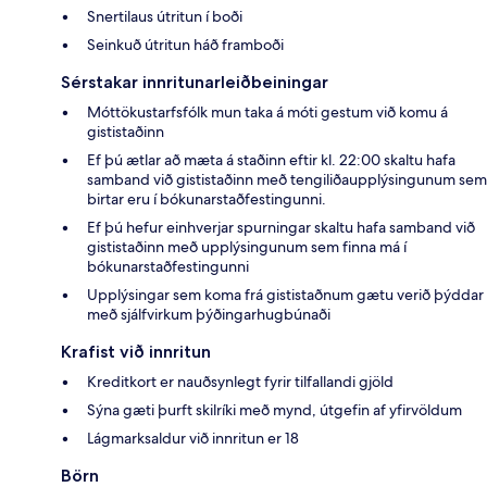
Snertilaus útritun í boði
Seinkuð útritun háð framboði
Sérstakar innritunarleiðbeiningar
Móttökustarfsfólk mun taka á móti gestum við komu á
gististaðinn
Ef þú ætlar að mæta á staðinn eftir kl. 22:00 skaltu hafa
samband við gististaðinn með tengiliðaupplýsingunum sem
birtar eru í bókunarstaðfestingunni.
Ef þú hefur einhverjar spurningar skaltu hafa samband við
gististaðinn með upplýsingunum sem finna má í
bókunarstaðfestingunni
Upplýsingar sem koma frá gististaðnum gætu verið þýddar
með sjálfvirkum þýðingarhugbúnaði
Krafist við innritun
Kreditkort er nauðsynlegt fyrir tilfallandi gjöld
Sýna gæti þurft skilríki með mynd, útgefin af yfirvöldum
Lágmarksaldur við innritun er 18
Börn