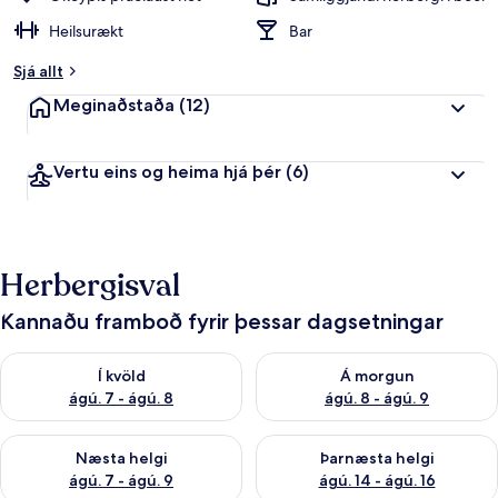
Heilsurækt
Bar
Sjá allt
Meginaðstaða
(12)
Vertu eins og heima hjá þér
(6)
Herbergisval
Kannaðu framboð fyrir þessar dagsetningar
Athuga framboð í kvöld ágú. 7 - ágú. 8
Athuga framboð á morgun ágú.
Í kvöld
Á morgun
ágú. 7 - ágú. 8
ágú. 8 - ágú. 9
Athuga framboð næstu helgi ágú. 7 - ágú. 9
Athuga framboð þarnæstu helgi
Næsta helgi
Þarnæsta helgi
ágú. 7 - ágú. 9
ágú. 14 - ágú. 16