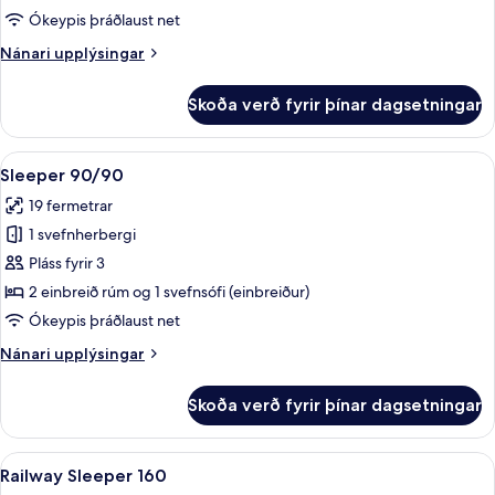
Ókeypis þráðlaust net
Nánari
Nánari upplýsingar
upplýsingar
fyrir
Skoða verð fyrir þínar dagsetningar
Sleeper
160
Skoða
Dúnsængur, skrifborð, vinnuaðstaða fy
8
Sleeper 90/90
allar
19 fermetrar
myndir
1 svefnherbergi
fyrir
Sleeper
Pláss fyrir 3
90/90
2 einbreið rúm og 1 svefnsófi (einbreiður)
Ókeypis þráðlaust net
Nánari
Nánari upplýsingar
upplýsingar
fyrir
Skoða verð fyrir þínar dagsetningar
Sleeper
90/90
Skoða
Dúnsængur, skrifborð, vinnuaðstaða fy
8
Railway Sleeper 160
allar