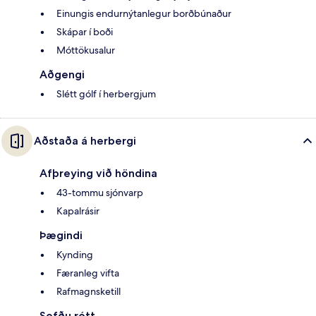
Einungis endurnýtanlegur borðbúnaður
Skápar í boði
Móttökusalur
Aðgengi
Slétt gólf í herbergjum
Aðstaða á herbergi
Afþreying við höndina
43-tommu sjónvarp
Kapalrásir
Þægindi
Kynding
Færanleg vifta
Rafmagnsketill
Sofðu rótt