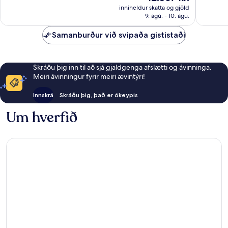
umsagnir
er
inniheldur skatta og gjöld
4.221
12.567 kr.
9. ágú. - 10. ágú.
umsögn
Samanburður við svipaða gististaði
Skráðu þig inn til að sjá gjaldgenga afslætti og ávinninga.
Meiri ávinningur fyrir meiri ævintýri!
Innskrá
Skráðu þig, það er ókeypis
Um hverfið