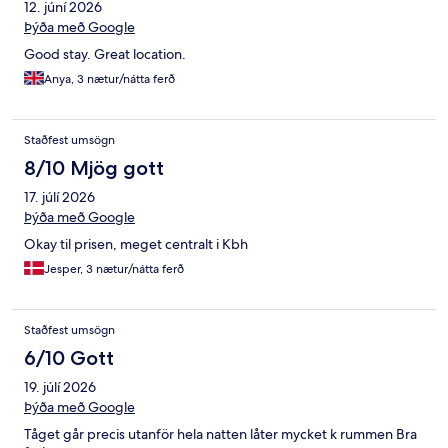
12. júní 2026
Þýða með Google
Good stay. Great location.
Anya, 3 nætur/nátta ferð
Staðfest umsögn
8/10 Mjög gott
17. júlí 2026
Þýða með Google
Okay til prisen, meget centralt i Kbh
Jesper, 3 nætur/nátta ferð
Staðfest umsögn
6/10 Gott
19. júlí 2026
Þýða með Google
Tåget går precis utanför hela natten låter mycket k rummen Bra