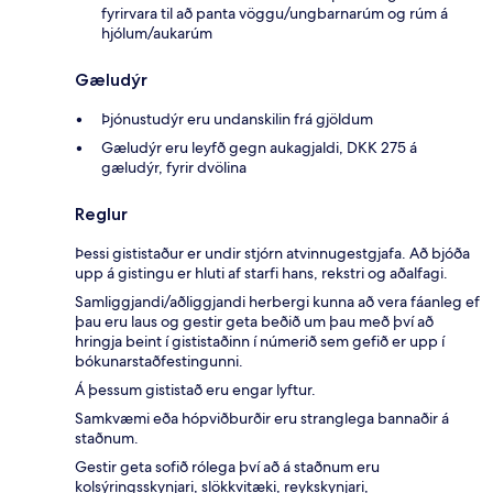
fyrirvara til að panta vöggu/ungbarnarúm og rúm á
hjólum/aukarúm
Gæludýr
Þjónustudýr eru undanskilin frá gjöldum
Gæludýr eru leyfð gegn aukagjaldi, DKK 275 á
gæludýr, fyrir dvölina
Reglur
Þessi gististaður er undir stjórn atvinnugestgjafa. Að bjóða
upp á gistingu er hluti af starfi hans, rekstri og aðalfagi.
Samliggjandi/aðliggjandi herbergi kunna að vera fáanleg ef
þau eru laus og gestir geta beðið um þau með því að
hringja beint í gististaðinn í númerið sem gefið er upp í
bókunarstaðfestingunni.
Á þessum gististað eru engar lyftur.
Samkvæmi eða hópviðburðir eru stranglega bannaðir á
staðnum.
Gestir geta sofið rólega því að á staðnum eru
kolsýringsskynjari, slökkvitæki, reykskynjari,