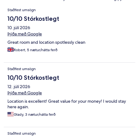
Umsagnir
Staðfest umsögn
10/10 Stórkostlegt
10. júlí 2026
Þýða með Google
Great room and location spotlessly clean
Robert, 5 nætur/nátta ferð
Staðfest umsögn
10/10 Stórkostlegt
12. júlí 2026
Þýða með Google
Location is excellent! Great value for your money! I would stay
here again.
Glady, 3 nætur/nátta ferð
Staðfest umsögn