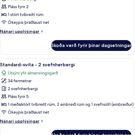
Standard-
tvíbreitt
Pláss fyrir 2
herbergi
rúm
með
1 stórt tvíbreitt rúm
tvíbreiðu
Ókeypis þráðlaust net
rúmi
Nánari
Nánari upplýsingar
-
upplýsingar
1
fyrir
Skoða verð fyrir þínar dagsetningar
Standard-
stórt
herbergi
tvíbreitt
með
Skoða
Dúnsængur, skrifborð, vinnuaðstaða fy
rúm
6
tvíbreiðu
Standard-svíta - 2 svefnherbergi
allar
rúmi
Útsýni yfir almenningsgarð
-
myndir
1
34 fermetrar
fyrir
stórt
Standard-
2 svefnherbergi
tvíbreitt
svíta
rúm
Pláss fyrir 5
-
1 meðalstórt tvíbreitt rúm, 2 einbreið rúm og 1 svefnsófi (einbreiður)
2
Ókeypis þráðlaust net
svefnherbergi
Nánari
Nánari upplýsingar
upplýsingar
fyrir