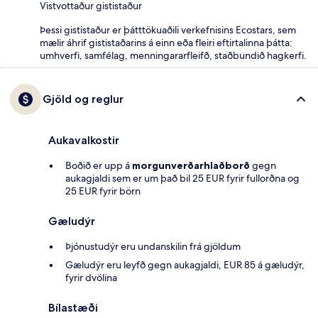
Vistvottaður gististaður
Þessi gististaður er þátttökuaðili verkefnisins Ecostars, sem
mælir áhrif gististaðarins á einn eða fleiri eftirtalinna þátta:
umhverfi, samfélag, menningararfleifð, staðbundið hagkerfi.
Gjöld og reglur
Aukavalkostir
Boðið er upp á
morgunverðarhlaðborð
gegn
aukagjaldi sem er um það bil 25 EUR fyrir fullorðna og
25 EUR fyrir börn
Gæludýr
Þjónustudýr eru undanskilin frá gjöldum
Gæludýr eru leyfð gegn aukagjaldi, EUR 85 á gæludýr,
fyrir dvölina
Bílastæði