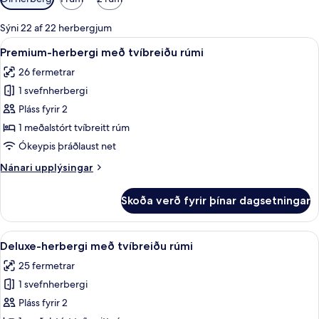
í
boði
Sýni 22 af 22 herbergjum
fyrir
Skoða
Rúmföt af bestu gerð, míníbar, öryggis
4
Premium-herbergi með tvíbreiðu rúmi
herbergi
allar
26 fermetrar
myndir
1 svefnherbergi
fyrir
Premium-
Pláss fyrir 2
herbergi
1 meðalstórt tvíbreitt rúm
með
Ókeypis þráðlaust net
tvíbreiðu
Nánari
Nánari upplýsingar
rúmi
upplýsingar
fyrir
Skoða verð fyrir þínar dagsetningar
Premium-
herbergi
með
Skoða
Rúmföt af bestu gerð, míníbar, öryggis
4
tvíbreiðu
Deluxe-herbergi með tvíbreiðu rúmi
allar
rúmi
25 fermetrar
myndir
1 svefnherbergi
fyrir
Deluxe-
Pláss fyrir 2