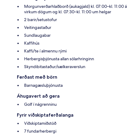
Morgunverðarhlaðborð (aukagjald) kl. 07:00–kl. 11:00 á
virkum dögum og kl. 07:30–kl. 11:00 um helgar
2 barir/setustofur
Veitingastaður
Sundlaugabar
Kaffihús
Kaffi/te í almennu rými
Herbergisþjónusta allan sólarhringinn
Skyndibitastaður/sælkeraverslun
Ferðast með börn
Barnagæsluþjónusta
Áhugavert að gera
Golf í nágrenninu
Fyrir viðskiptaferðalanga
Viðskiptamiðstöð
7 fundarherbergi