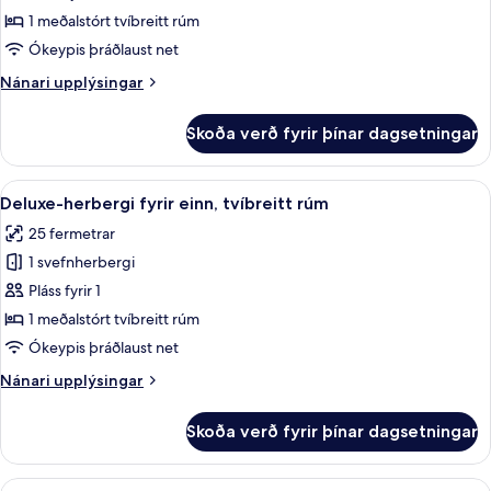
herbergi
1 meðalstórt tvíbreitt rúm
fyrir
Ókeypis þráðlaust net
einn,
Nánari
Nánari upplýsingar
tvíbreitt
upplýsingar
rúm
fyrir
Skoða verð fyrir þínar dagsetningar
Premium-
herbergi
fyrir
Skoða
Rúmföt af bestu gerð, míníbar, öryggis
4
einn,
Deluxe-herbergi fyrir einn, tvíbreitt rúm
allar
tvíbreitt
25 fermetrar
rúm
myndir
1 svefnherbergi
fyrir
Deluxe-
Pláss fyrir 1
herbergi
1 meðalstórt tvíbreitt rúm
fyrir
Ókeypis þráðlaust net
einn,
Nánari
Nánari upplýsingar
tvíbreitt
upplýsingar
rúm
fyrir
Skoða verð fyrir þínar dagsetningar
Deluxe-
herbergi
fyrir
Skoða
Rúmföt af bestu gerð, míníbar, öryggis