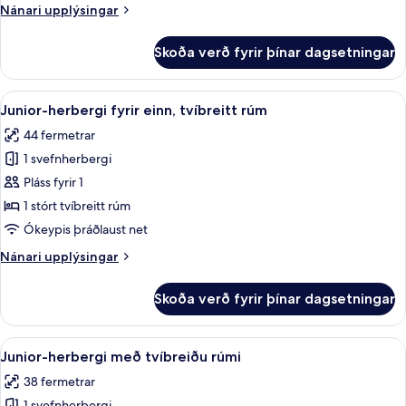
Nánari
Nánari upplýsingar
rúmi
upplýsingar
fyrir
Skoða verð fyrir þínar dagsetningar
Junior-
herbergi
með
Skoða
Rúmföt af bestu gerð, míníbar, öryggis
5
tvíbreiðu
Junior-herbergi fyrir einn, tvíbreitt rúm
allar
rúmi
44 fermetrar
myndir
1 svefnherbergi
fyrir
Junior-
Pláss fyrir 1
herbergi
1 stórt tvíbreitt rúm
fyrir
Ókeypis þráðlaust net
einn,
Nánari
Nánari upplýsingar
tvíbreitt
upplýsingar
rúm
fyrir
Skoða verð fyrir þínar dagsetningar
Junior-
herbergi
fyrir
Skoða
Rúmföt af bestu gerð, míníbar, öryggis
4
einn,
Junior-herbergi með tvíbreiðu rúmi
allar
tvíbreitt
38 fermetrar
rúm
myndir
1 svefnherbergi