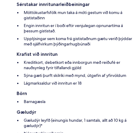
Sérstakar innritunarleiðbeiningar
Móttökustarfsfólk mun taka á móti gestum við komu á
gististaðinn
Engin innritun er í boði eftir venjulegan opnunartíma á
þessum gististað.
Upplýsingar sem koma frá gististaðnum gætu verið þýddar
með sjálfvirkum þýðingarhugbúnaði
Krafist við innritun
Kreditkort, debetkort eða innborgun með reiðufé er
nauðsynleg fyrir tilfallandi gjöld
Sýna gæti þurft skilríki með mynd, útgefin af yfirvöldum
Lágmarksaldur við innritun er 18
Börn
Barnagæsla
Gæludýr
Gæludýr leyfð (einungis hundar, 1 samtals, allt að 10 kg á
gæludýr)*