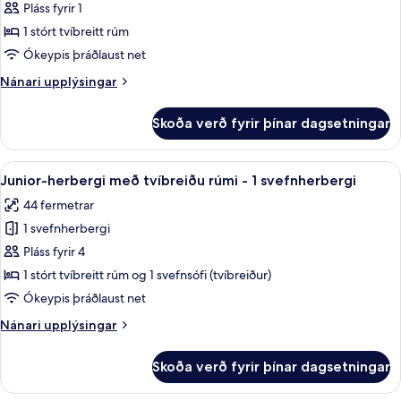
Junior-
Pláss fyrir 1
herbergi
1 stórt tvíbreitt rúm
fyrir
Ókeypis þráðlaust net
einn,
Nánari
Nánari upplýsingar
tvíbreitt
upplýsingar
rúm
fyrir
Skoða verð fyrir þínar dagsetningar
Junior-
herbergi
fyrir
Skoða
Rúmföt af bestu gerð, míníbar, öryggis
6
einn,
Junior-herbergi með tvíbreiðu rúmi - 1 svefnherbergi
allar
tvíbreitt
44 fermetrar
rúm
myndir
1 svefnherbergi
fyrir
Junior-
Pláss fyrir 4
herbergi
1 stórt tvíbreitt rúm og 1 svefnsófi (tvíbreiður)
með
Ókeypis þráðlaust net
tvíbreiðu
Nánari
Nánari upplýsingar
rúmi
upplýsingar
-
fyrir
Skoða verð fyrir þínar dagsetningar
Junior-
1
herbergi
svefnherbergi