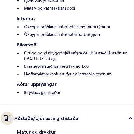
Þjónustudýr velkomin
Matar- og vatnsskálar í boði
Internet
Ókeypis þráðlaust internet í almennum rýmum
Ókeypis þráðlaust internet á herbergjum
Bílastæði
Örugg og yfirbyggð sjálfsafgreiðslubílastæði á staðnum
(19.50 EUR á dag)
Bílastæði á staðnum eru takmörkuð
Hæðartakmarkanir eru fyrir bílastæði á staðnum
Aðrar upplýsingar
Reyklaus gististaður
Aðstaða/þjónusta gististaðar
Matur og drykkur