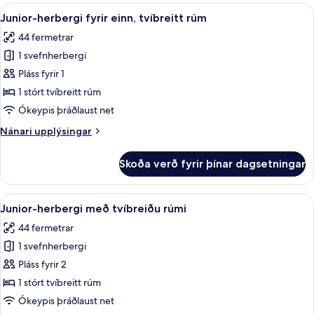
með
Skoða
Rúmföt af bestu gerð, míníbar, öryggis
6
tvíbreiðu
Junior-herbergi fyrir einn, tvíbreitt rúm
allar
rúmi
44 fermetrar
-
myndir
1
1 svefnherbergi
fyrir
svefnherbergi
Junior-
Pláss fyrir 1
herbergi
1 stórt tvíbreitt rúm
fyrir
Ókeypis þráðlaust net
einn,
Nánari
Nánari upplýsingar
tvíbreitt
upplýsingar
rúm
fyrir
Skoða verð fyrir þínar dagsetningar
Junior-
herbergi
fyrir
Skoða
Rúmföt af bestu gerð, míníbar, öryggis
5
einn,
Junior-herbergi með tvíbreiðu rúmi
allar
tvíbreitt
44 fermetrar
rúm
myndir
1 svefnherbergi
fyrir
Junior-
Pláss fyrir 2
herbergi
1 stórt tvíbreitt rúm
með
Ókeypis þráðlaust net
tvíbreiðu