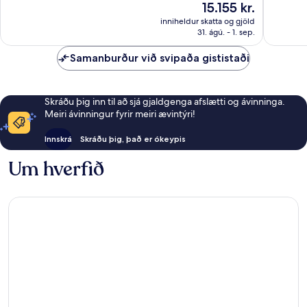
Verðið
15.155 kr.
umsagnir
umsagni
er
inniheldur skatta og gjöld
15.155 kr.
31. ágú. - 1. sep.
Samanburður við svipaða gististaði
Skráðu þig inn til að sjá gjaldgenga afslætti og ávinninga.
Meiri ávinningur fyrir meiri ævintýri!
Innskrá
Skráðu þig, það er ókeypis
Um hverfið