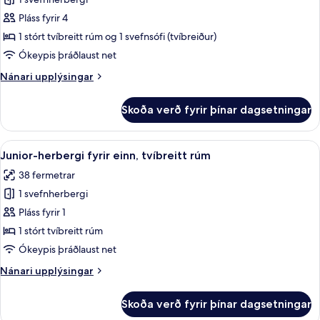
fyrir
Junior-
Pláss fyrir 4
herbergi
1 stórt tvíbreitt rúm og 1 svefnsófi (tvíbreiður)
með
Ókeypis þráðlaust net
tvíbreiðu
Nánari
Nánari upplýsingar
rúmi
upplýsingar
fyrir
Skoða verð fyrir þínar dagsetningar
Junior-
herbergi
með
Skoða
Rúmföt af bestu gerð, míníbar, öryggis
4
tvíbreiðu
Junior-herbergi fyrir einn, tvíbreitt rúm
allar
rúmi
38 fermetrar
myndir
1 svefnherbergi
fyrir
Junior-
Pláss fyrir 1
herbergi
1 stórt tvíbreitt rúm
fyrir
Ókeypis þráðlaust net
einn,
Nánari
Nánari upplýsingar
tvíbreitt
upplýsingar
rúm
fyrir
Skoða verð fyrir þínar dagsetningar
Junior-