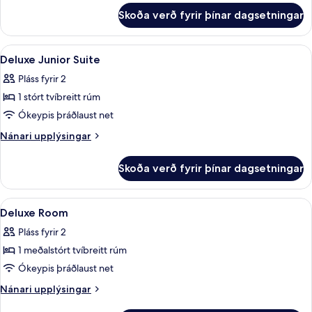
fyrir
Skoða verð fyrir þínar dagsetningar
Premium
Double
Bathroom
Skoða
Rúmföt af bestu gerð, míníbar, öryggis
6
Deluxe Junior Suite
allar
Pláss fyrir 2
myndir
1 stórt tvíbreitt rúm
fyrir
Deluxe
Ókeypis þráðlaust net
Junior
Nánari
Nánari upplýsingar
Suite
upplýsingar
fyrir
Skoða verð fyrir þínar dagsetningar
Deluxe
Junior
Suite
Skoða
Rúmföt af bestu gerð, míníbar, öryggis
3
Deluxe Room
allar
Pláss fyrir 2
myndir
1 meðalstórt tvíbreitt rúm
fyrir
Deluxe
Ókeypis þráðlaust net
Room
Nánari
Nánari upplýsingar
upplýsingar