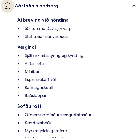
Aðstaða á herbergi
Afþreying við höndina
55-tommu LCD-sjónvarp
Stafrænar sjónvarpsrásir
Þægindi
Sjálfvirk hitastýring og kynding
Vifta í lofti
Míníbar
Espressókaffivél
Rafmagnsketill
Baðsloppar
Sofðu rótt
Ofnæmisprófaður sængurfatnaður
Koddavalseðill
Myrkratjöld/-gardínur