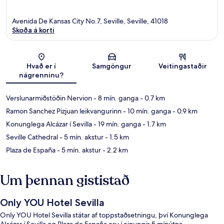
Avenida De Kansas City No.7, Seville, Seville, 41018
Skoða á korti
Kort
Hvað er í
Samgöngur
Veitingastaðir
nágrenninu?
Verslunarmiðstöðin Nervion
- 8 mín. ganga
- 0.7 km
Ramon Sanchez Pizjuan leikvangurinn
- 10 mín. ganga
- 0.9 km
Konunglega Alcázar í Sevilla
- 19 mín. ganga
- 1.7 km
Seville Cathedral
- 5 mín. akstur
- 1.5 km
Plaza de España
- 5 mín. akstur
- 2.2 km
Um þennan gististað
Only YOU Hotel Sevilla
Only YOU Hotel Sevilla státar af toppstaðsetningu, því Konunglega
Alcázar í Sevilla og Plaza de España eru í einungis 5 mínútna