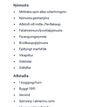
Þjónusta
Móttaka opin allan sólarhringinn
Þjónusta gestastjóra
Aðstoð við miða-/ferðakaup
Fatahreinsun/þvottaþjónusta
Farangursgeymsla
Brúðkaupsþjónusta
Fjöltyngt starfsfólk
Vikapiltur
Sólstólar
Sólhlífar
Aðstaða
1 bygging/turn
Byggt 1991
Verönd
Sjónvarp í almennu rými