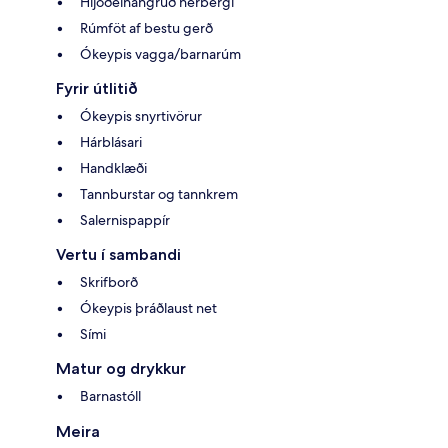
Hljóðeinangruð herbergi
Rúmföt af bestu gerð
Ókeypis vagga/barnarúm
Fyrir útlitið
Ókeypis snyrtivörur
Hárblásari
Handklæði
Tannburstar og tannkrem
Salernispappír
Vertu í sambandi
Skrifborð
Ókeypis þráðlaust net
Sími
Matur og drykkur
Barnastóll
Meira