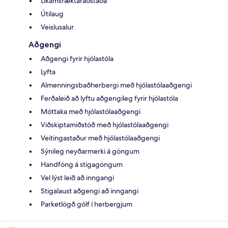
Líkamsræktaraðstaða
Útilaug
Veislusalur
Aðgengi
Aðgengi fyrir hjólastóla
Lyfta
Almenningsbaðherbergi með hjólastólaaðgengi
Ferðaleið að lyftu aðgengileg fyrir hjólastóla
Móttaka með hjólastólaaðgengi
Viðskiptamiðstöð með hjólastólaaðgengi
Veitingastaður með hjólastólaaðgengi
Sýnileg neyðarmerki á göngum
Handföng á stigagöngum
Vel lýst leið að inngangi
Stigalaust aðgengi að inngangi
Parketlögð gólf í herbergjum