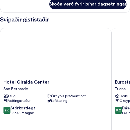
fyrir
Skoða verð fyrir þínar dagsetningar
Deluxe
Room
Svipaðir gististaðir
Hotel Giralda Center
Eurostars
Hotel
Eurostar
Hotel Giralda Center
Eurosta
Giralda
Torre
San Bernardo
Triana
Center
Sevilla
Laug
Ókeypis þráðlaust net
Heilsu
San
Triana
Veitingastaður
Loftkæling
Ókeypi
Bernardo
9.6
9.2
Stórkostlegt
Dás
9,6
9,2
af
af
1.354 umsagnir
1.00
10,
10,
Stórkostlegt,
Dásamle
1.354
1.005