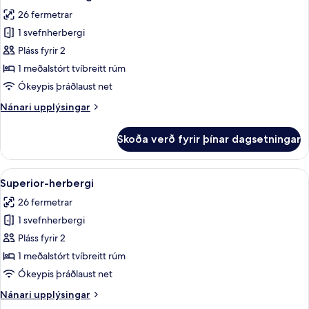
allar
26 fermetrar
myndir
1 svefnherbergi
fyrir
Premium-
Pláss fyrir 2
herbergi
1 meðalstórt tvíbreitt rúm
með
Ókeypis þráðlaust net
tvíbreiðu
Nánari
Nánari upplýsingar
rúmi
upplýsingar
fyrir
Skoða verð fyrir þínar dagsetningar
Premium-
herbergi
með
Skoða
Rúmföt af bestu gerð, míníbar, öryggis
5
tvíbreiðu
Superior-herbergi
allar
rúmi
26 fermetrar
myndir
1 svefnherbergi
fyrir
Superior-
Pláss fyrir 2
herbergi
1 meðalstórt tvíbreitt rúm
Ókeypis þráðlaust net
Nánari
Nánari upplýsingar
upplýsingar