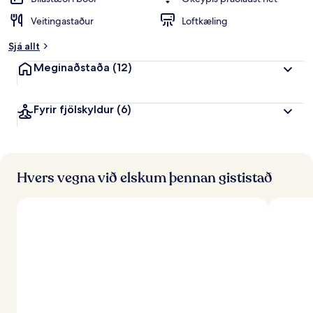
i
Veitingastaður
Loftkæling
n
k
Sjá allt
u
n
Meginaðstaða
(12)
n
f
Fyrir fjölskyldur
(6)
r
á
f
e
r
Hvers vegna við elskum þennan gististað
ð
a
f
ó
l
k
i