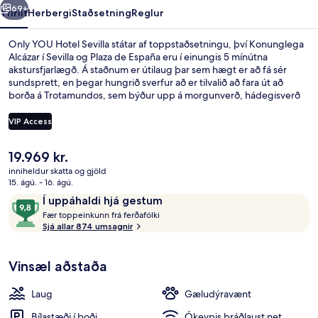
69+
Yfirlit
Herbergi
Staðsetning
Reglur
Only YOU Hotel Sevilla státar af toppstaðsetningu, því Konunglega
Alcázar í Sevilla og Plaza de España eru í einungis 5 mínútna
akstursfjarlægð. Á staðnum er útilaug þar sem hægt er að fá sér
sundsprett, en þegar hungrið sverfur að er tilvalið að fara út að
borða á Trotamundos, sem býður upp á morgunverð, hádegisverð
og kvöldverð. Meðal annarra þæginda á þessu hóteli fyrir vandláta
eru 2 barir/setustofur, bar við sundlaugarbakkann og
VIP Access
líkamsræktaraðstaða. Aðrir gestir hafa sagt okkur að þeir hafi verið
sérstaklega sáttir við hjálpsamt starfsfólk og ástand gististaðarins
Núverandi
19.969 kr.
almennt.
Að innan
verð
inniheldur skatta og gjöld
er
15. ágú. - 16. ágú.
19.969 kr.
Umsagnir
9,8
Í uppáhaldi hjá gestum
F
af
Fær toppeinkunn frá ferðafólki
æ
Sjá allar 874 umsagnir
10,
r
Í
uppáhaldi
Vinsæl aðstaða
t
hjá
o
gestum
p
Laug
Gæludýravænt
p
e
Bílastæði í boði
Ókeypis þráðlaust net