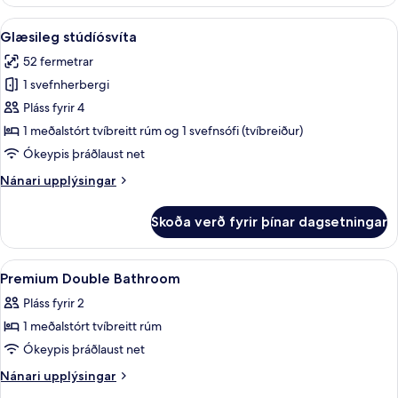
herbergi
fyrir
Skoða
Glæsileg stúdíósvíta | Rúmföt af bestu 
7
einn,
Glæsileg stúdíósvíta
allar
tvíbreitt
52 fermetrar
rúm
myndir
1 svefnherbergi
fyrir
Glæsileg
Pláss fyrir 4
stúdíósvíta
1 meðalstórt tvíbreitt rúm og 1 svefnsófi (tvíbreiður)
Ókeypis þráðlaust net
Nánari
Nánari upplýsingar
upplýsingar
fyrir
Skoða verð fyrir þínar dagsetningar
Glæsileg
stúdíósvíta
Skoða
Rúmföt af bestu gerð, míníbar, öryggis
6
Premium Double Bathroom
allar
Pláss fyrir 2
myndir
1 meðalstórt tvíbreitt rúm
fyrir
Premium
Ókeypis þráðlaust net
Double
Nánari
Nánari upplýsingar
Bathroom
upplýsingar