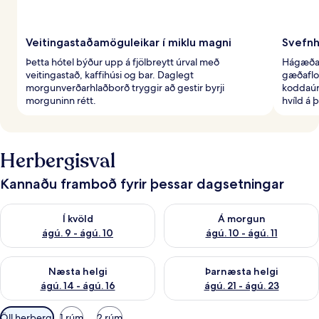
Veitingastaðamöguleikar í miklu magni
Svefnh
Þetta hótel býður upp á fjölbreytt úrval með
Hágæða 
veitingastað, kaffihúsi og bar. Daglegt
gæðaflo
morgunverðarhlaðborð tryggir að gestir byrji
koddaúr
morguninn rétt.
hvíld á 
Herbergisval
Kannaðu framboð fyrir þessar dagsetningar
Athuga framboð í kvöld ágú. 9 - ágú. 10
Athuga framboð á morgun ágú.
Í kvöld
Á morgun
ágú. 9 - ágú. 10
ágú. 10 - ágú. 11
Athuga framboð næstu helgi ágú. 14 - ágú. 16
Athuga framboð þarnæstu helg
Næsta helgi
Þarnæsta helgi
ágú. 14 - ágú. 16
ágú. 21 - ágú. 23
Síur
Öll herbergi
1 rúm
2 rúm