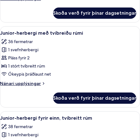
tvíbreitt
upplýsingar
rúm
fyrir
Skoða verð fyrir þínar dagsetningar
Premium-
herbergi
fyrir
Skoða
Rúmföt af bestu gerð, míníbar, öryggis
5
einn,
Junior-herbergi með tvíbreiðu rúmi
allar
tvíbreitt
36 fermetrar
rúm
myndir
1 svefnherbergi
fyrir
Junior-
Pláss fyrir 2
herbergi
1 stórt tvíbreitt rúm
með
Ókeypis þráðlaust net
tvíbreiðu
Nánari
Nánari upplýsingar
rúmi
upplýsingar
fyrir
Skoða verð fyrir þínar dagsetningar
Junior-
herbergi
með
Skoða
Rúmföt af bestu gerð, míníbar, öryggis
5
tvíbreiðu
Junior-herbergi fyrir einn, tvíbreitt rúm
allar
rúmi
38 fermetrar
myndir
1 svefnherbergi
fyrir