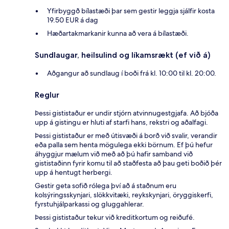
Yfirbyggð bílastæði þar sem gestir leggja sjálfir kosta
19.50 EUR á dag
Hæðartakmarkanir kunna að vera á bílastæði.
Sundlaugar, heilsulind og líkamsrækt (ef við á)
Aðgangur að sundlaug í boði frá kl. 10:00 til kl. 20:00.
Reglur
Þessi gististaður er undir stjórn atvinnugestgjafa. Að bjóða
upp á gistingu er hluti af starfi hans, rekstri og aðalfagi.
Þessi gististaður er með útisvæði á borð við svalir, verandir
eða palla sem henta mögulega ekki börnum. Ef þú hefur
áhyggjur mælum við með að þú hafir samband við
gististaðinn fyrir komu til að staðfesta að þau geti boðið þér
upp á hentugt herbergi.
Gestir geta sofið rólega því að á staðnum eru
kolsýringsskynjari, slökkvitæki, reykskynjari, öryggiskerfi,
fyrstuhjálparkassi og gluggahlerar.
Þessi gististaður tekur við kreditkortum og reiðufé.