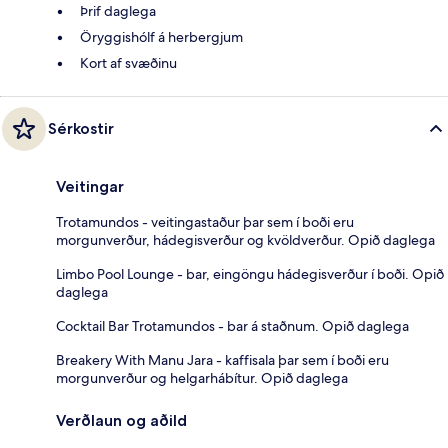
Þrif daglega
Öryggishólf á herbergjum
Kort af svæðinu
Sérkostir
Veitingar
Trotamundos - veitingastaður þar sem í boði eru
morgunverður, hádegisverður og kvöldverður. Opið daglega
Limbo Pool Lounge - bar, eingöngu hádegisverður í boði. Opið
daglega
Cocktail Bar Trotamundos - bar á staðnum. Opið daglega
Breakery With Manu Jara - kaffisala þar sem í boði eru
morgunverður og helgarhábítur. Opið daglega
Verðlaun og aðild