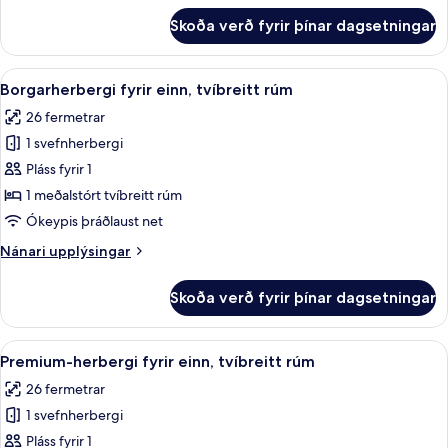
fyrir
Skoða verð fyrir þínar dagsetningar
Superior-
herbergi
Skoða
Rúmföt af bestu gerð, míníbar, öryggis
5
Borgarherbergi fyrir einn, tvíbreitt rúm
allar
26 fermetrar
myndir
1 svefnherbergi
fyrir
Borgarherbergi
Pláss fyrir 1
fyrir
1 meðalstórt tvíbreitt rúm
einn,
Ókeypis þráðlaust net
tvíbreitt
Nánari
Nánari upplýsingar
rúm
upplýsingar
fyrir
Skoða verð fyrir þínar dagsetningar
Borgarherbergi
fyrir
einn,
Skoða
Rúmföt af bestu gerð, míníbar, öryggis
4
tvíbreitt
Premium-herbergi fyrir einn, tvíbreitt rúm
allar
rúm
26 fermetrar
myndir
1 svefnherbergi
fyrir
Premium-
Pláss fyrir 1