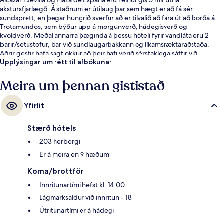
akstursfjarlægð. Á staðnum er útilaug þar sem hægt er að fá sér
sundsprett, en þegar hungrið sverfur að er tilvalið að fara út að borða á
Trotamundos, sem býður upp á morgunverð, hádegisverð og
kvöldverð. Meðal annarra þæginda á þessu hóteli fyrir vandláta eru 2
barir/setustofur, bar við sundlaugarbakkann og líkamsræktaraðstaða.
Aðrir gestir hafa sagt okkur að þeir hafi verið sérstaklega sáttir við
hjálpsamt starfsfólk og ástand gististaðarins almennt.
Upplýsingar um rétt til afbókunar
Meira um þennan gististað
Yfirlit
Stærð hótels
203 herbergi
Er á meira en 9 hæðum
Koma/brottför
Innritunartími hefst kl. 14:00
Lágmarksaldur við innritun - 18
Útritunartími er á hádegi