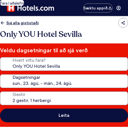
Fara í aðalefni
Sæktu appið
Sjá alla gististaði
Only YOU Hotel Sevilla
Veldu dagsetningar til að sjá verð
Hvert viltu fara?
Dagsetningar
Gestir
Leita