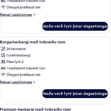
herbergi
1 meðalstórt tvíbreitt rúm
með
Ókeypis þráðlaust net
tvíbreiðu
Nánari
Nánari upplýsingar
rúmi
upplýsingar
fyrir
Skoða verð fyrir þínar dagsetningar
Deluxe-
herbergi
með
Skoða
Rúmföt af bestu gerð, míníbar, öryggis
5
tvíbreiðu
Borgarherbergi með tvíbreiðu rúmi
allar
rúmi
26 fermetrar
myndir
1 svefnherbergi
fyrir
Borgarherbergi
Pláss fyrir 2
með
1 meðalstórt tvíbreitt rúm
tvíbreiðu
Ókeypis þráðlaust net
rúmi
Nánari
Nánari upplýsingar
upplýsingar
fyrir
Skoða verð fyrir þínar dagsetningar
Borgarherbergi
með
tvíbreiðu
Skoða
Rúmföt af bestu gerð, míníbar, öryggis
4
rúmi
Premium-herbergi með tvíbreiðu rúmi