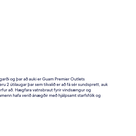
t
rði og þar að auki er Guam Premier Outlets
u 2 útilaugar þar sem tilvalið er að fá sér sundsprett, auk
rfur að. Hægfara vatnsbraut fyrir vindsængur og
amenn hafa verið ánægðir með hjálpsamt starfsfólk og