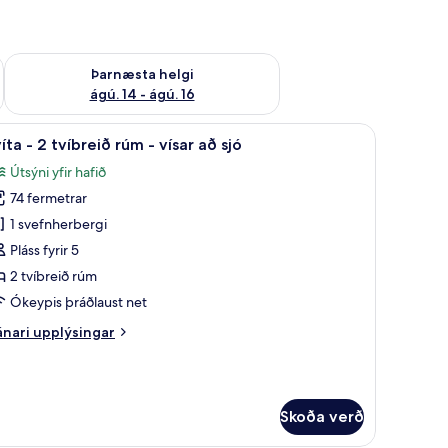
ágú. 9
Athuga framboð þarnæstu helgi ágú. 14 - ágú. 16
Þarnæsta helgi
ágú. 14 - ágú. 16
ggishólf í herbergi
koða
Rúmföt af bestu gerð, dúnsængur, öryggishólf
4
íta - 2 tvíbreið rúm - vísar að sjó
lar
Útsýni yfir hafið
yndir
74 fermetrar
rir
víta
1 svefnherbergi
Pláss fyrir 5
2 tvíbreið rúm
víbreið
Ókeypis þráðlaust net
úm
nari
nari upplýsingar
plýsingar
sar
rir
ð
íta
jó
Skoða verð
íbreið