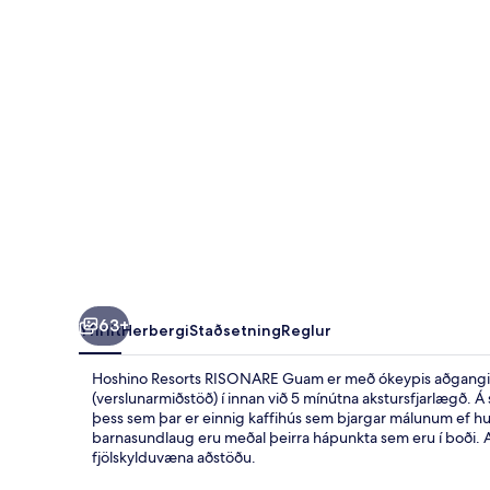
63+
Yfirlit
Herbergi
Staðsetning
Reglur
Hoshino Resorts RISONARE Guam er með ókeypis aðgangi a
(verslunarmiðstöð) í innan við 5 mínútna akstursfjarlægð. Á 
þess sem þar er einnig kaffihús sem bjargar málunum ef hu
barnasundlaug eru meðal þeirra hápunkta sem eru í boði. A
fjölskylduvæna aðstöðu.