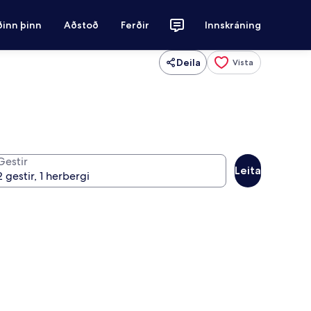
ðinn þinn
Aðstoð
Ferðir
Innskráning
Deila
Vista
Gestir
Leita