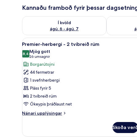
Kannaðu framboð fyrir þessar dagsetnin
Athuga framboð í kvöld ágú. 6 - ágú. 7
Athuga frambo
Í kvöld
ágú. 6 - ágú. 7
á
Skoða
Rúmföt af bestu gerð, dúnsæng
4
Premier-herbergi - 2 tvíbreið rúm
allar
Mjög gott
myndir
8,4
8,4 af 10
(26
26 umsagnir
fyrir
umsagnir)
Borgarútsýni
Premier-
44 fermetrar
herbergi
1 svefnherbergi
-
Pláss fyrir 5
2
2 tvíbreið rúm
tvíbreið
rúm
Ókeypis þráðlaust net
Nánari
Nánari upplýsingar
upplýsingar
fyrir
Skoða ver
Premier-
herbergi