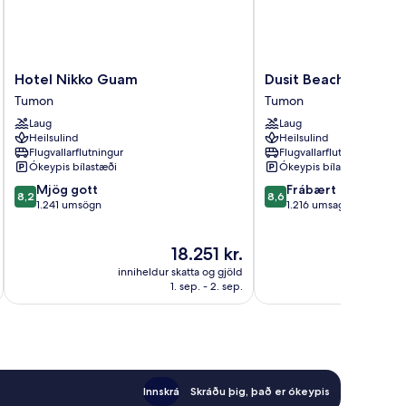
Hotel
Dusit
Hotel Nikko Guam
Dusit Beach Resort
Nikko
Beach
Tumon
Tumon
Guam
Resort
Laug
Laug
Tumon
Guam
Heilsulind
Heilsulind
Tumon
Flugvallarflutningur
Flugvallarflutningur
Ókeypis bílastæði
Ókeypis bílastæði
8.2
8.6
Mjög gott
Frábært
8,2
8,6
af
af
1.241 umsögn
1.216 umsagnir
10,
10,
Mjög
Frábært,
Verðið
18.251 kr.
gott,
1.216
er
1.241
umsagnir
inniheldur skatta og gjöld
innihel
18.251 kr.
umsögn
1. sep. - 2. sep.
Innskrá
Skráðu þig, það er ókeypis