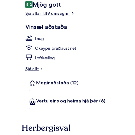
Umsagnir
Mjög gott
8,2
8,2 af 10
Sjá allar 1.119 umsagnir
Fyrir utan
Vinsæl aðstaða
Laug
Ókeypis þráðlaust net
Loftkæling
Sjá allt
Meginaðstaða
(12)
Vertu eins og heima hjá þér
(6)
Herbergisval