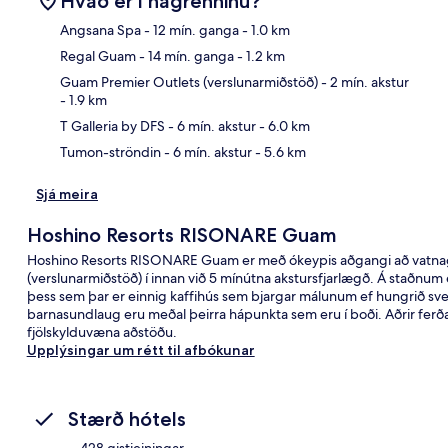
Hvað er í nágrenninu?
Angsana Spa
- 12 mín. ganga
- 1.0 km
Regal Guam
- 14 mín. ganga
- 1.2 km
Kor
Guam Premier Outlets (verslunarmiðstöð)
- 2 mín. akstur
- 1.9 km
T Galleria by DFS
- 6 mín. akstur
- 6.0 km
Tumon-ströndin
- 6 mín. akstur
- 5.6 km
Sjá meira
Hoshino Resorts RISONARE Guam
Hoshino Resorts RISONARE Guam er með ókeypis aðgangi að vatnaga
(verslunarmiðstöð) í innan við 5 mínútna akstursfjarlægð. Á staðnum er
þess sem þar er einnig kaffihús sem bjargar málunum ef hungrið sve
barnasundlaug eru meðal þeirra hápunkta sem eru í boði. Aðrir ferð
fjölskylduvæna aðstöðu.
Upplýsingar um rétt til afbókunar
Stærð hótels
428 gistieiningar