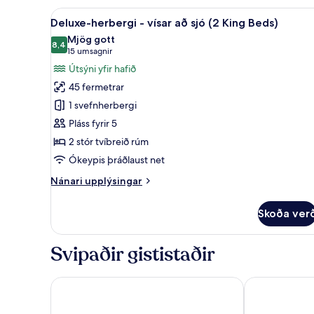
-
Skoða
Rúmföt af bestu gerð, dúnsæng
4
2
Deluxe-herbergi - vísar að sjó (2 King Beds)
allar
tvíbreið
Mjög gott
rúm
myndir
8,4
8,4 af 10
(15
15 umsagnir
fyrir
umsagnir)
Útsýni yfir hafið
Deluxe-
45 fermetrar
herbergi
1 svefnherbergi
-
Pláss fyrir 5
vísar
2 stór tvíbreið rúm
að
sjó
Ókeypis þráðlaust net
(2
Nánari
Nánari upplýsingar
King
upplýsingar
fyrir
Beds)
Skoða ver
Deluxe-
herbergi
-
Svipaðir gististaðir
vísar
að
sjó
Guam Plaza Resort
Pacific Islan
(2
King