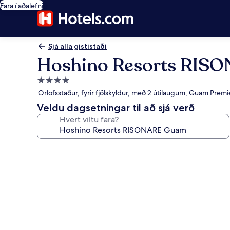
Fara í aðalefni
Sjá alla gististaði
Hoshino Resorts RIS
4.0
stjörnu
Orlofsstaður, fyrir fjölskyldur, með 2 útilaugum, Guam Prem
gististaður
Veldu dagsetningar til að sjá verð
Hvert viltu fara?
Myndasafn
fyrir
Hoshino
Resorts
RISONARE
Guam