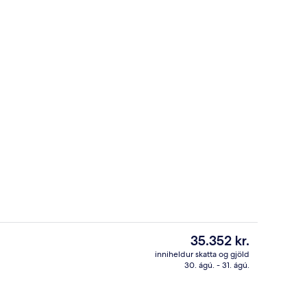
stu gerð, dúnsængur, öryggishólf í herbergi
Morgunverðarhlaðborð daglega gegn
Núverandi
35.352 kr.
verð
inniheldur skatta og gjöld
er
30. ágú. - 31. ágú.
arður
Fyrir utan
35.352 kr.