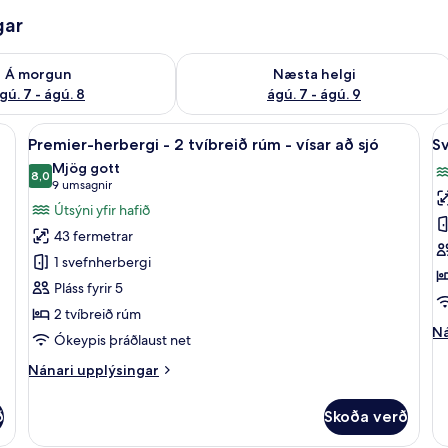
gar
ð á morgun ágú. 7 - ágú. 8
Athuga framboð næstu helgi ágú. 7 - 
Á morgun
Næsta helgi
gú. 7 - ágú. 8
ágú. 7 - ágú. 9
ur, öryggishólf í herbergi
Skoða
Rúmföt af bestu gerð, dúnsængur, öry
S
5
Premier-herbergi - 2 tvíbreið rúm - vísar að sjó
Sv
allar
al
Mjög gott
myndir
8,0
m
8,0 af 10
(9
9 umsagnir
fyrir
fy
umsagnir)
Útsýni yfir hafið
Premier-
S
43 fermetrar
herbergi
-
1 svefnherbergi
-
2
Pláss fyrir 5
2
t
2 tvíbreið rúm
tvíbreið
r
Ná
Ná
rúm
-
Ókeypis þráðlaust net
up
-
ví
fy
Nánari
Nánari upplýsingar
vísar
a
Sv
upplýsingar
-
fyrir
að
s
ð
Skoða verð
2
Premier-
sjó
tv
herbergi