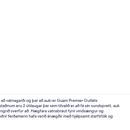
Rúmföt af be
ð vatnagarði og þar að auki er Guam Premier Outlets
staðnum eru 2 útilaugar þar sem tilvalið er að fá sér sundsprett, auk
ngrið sverfur að. Hægfara vatnsbraut fyrir vindsængur og
Vatnsleikjag
ðrir ferðamenn hafa verið ánægðir með hjálpsamt starfsfólk og