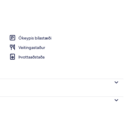
Ókeypis bílastæði
Veitingastaður
Þvottaaðstaða