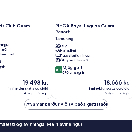
RIHGA
ands Club Guam
RIHGA Royal Laguna Guam
Royal
Resort
Laguna
Tamuning
Guam
tningur
Resort
Laug
stæði
Heilsulind
Tamuning
laust net
Flugvallarflutningur
Ókeypis bílastæði
t
nir
8.4
Mjög gott
8,4
af
870 umsagnir
10,
Verðið
Verðið
19.498 kr.
18.666 kr.
Mjög
er
er
gott,
inniheldur skatta og gjöld
inniheldur skatta og gjöld
19.498 kr.
18.666 kr.
4. sep. - 5. sep.
16. ágú. - 17. ágú.
870
umsagnir
Samanburður við svipaða gististaði
afslætti og ávinninga. Meiri ávinningur