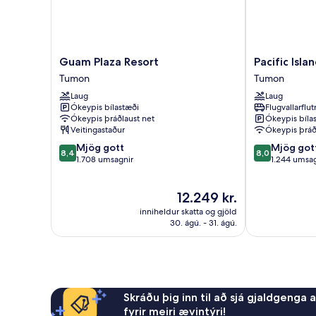
Beds)
Guam
Pacific
Guam Plaza Resort
Pacific Isl
Plaza
Islands
Tumon
Tumon
Resort
Club
Laug
Laug
Tumon
Guam
Ókeypis bílastæði
Flugvallarflu
Tumon
Ókeypis þráðlaust net
Ókeypis bíla
Veitingastaður
Ókeypis þráð
8.4
8.0
Mjög gott
Mjög got
8,4
8,0
af
af
1.708 umsagnir
1.244 umsag
10,
10,
Mjög
Mjög
Verðið
12.249 kr.
gott,
gott,
er
1.708
1.244
inniheldur skatta og gjöld
12.249 kr.
umsagnir
umsagnir
30. ágú. - 31. ágú.
Skráðu þig inn til að sjá gjaldgenga 
fyrir meiri ævintýri!