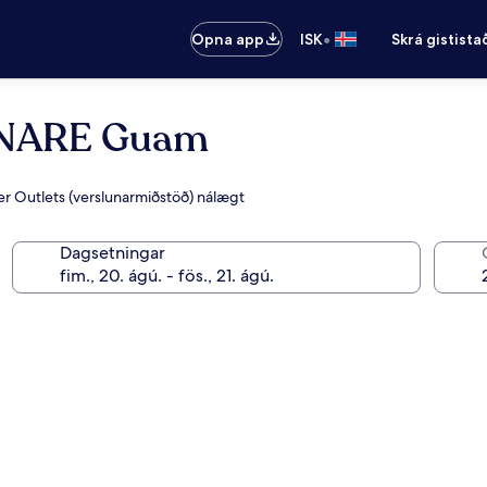
•
Opna app
ISK
Skrá gistista
ONARE Guam
ier Outlets (verslunarmiðstöð) nálægt
Dagsetningar