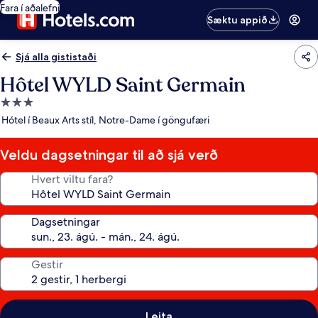
Fara í aðalefni
Sæktu appið
Sjá alla gististaði
Hôtel WYLD Saint Germain
3.0
stjörnu
Hótel í Beaux Arts stíl, Notre-Dame í göngufæri
gististaður
Veldu dagsetningar til að sjá verð
Hvert viltu fara?
Dagsetningar
Gestir
Leita