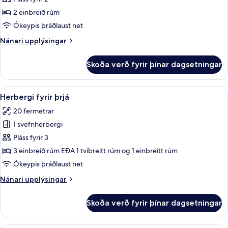
fyrir
Superior-
2 einbreið rúm
herbergi
Ókeypis þráðlaust net
fyrir
Nánari
Nánari upplýsingar
tvo,
upplýsingar
tvö
fyrir
Skoða verð fyrir þínar dagsetningar
Superior-
rúm
herbergi
fyrir
Skoða
Herbergi fyrir þrjá | Öryggishólf í her
11
tvo,
Herbergi fyrir þrjá
allar
tvö
20 fermetrar
rúm
myndir
1 svefnherbergi
fyrir
Herbergi
Pláss fyrir 3
fyrir
3 einbreið rúm EÐA 1 tvíbreitt rúm og 1 einbreitt rúm
þrjá
Ókeypis þráðlaust net
Nánari
Nánari upplýsingar
upplýsingar
fyrir
Skoða verð fyrir þínar dagsetningar
Herbergi
fyrir
þrjá