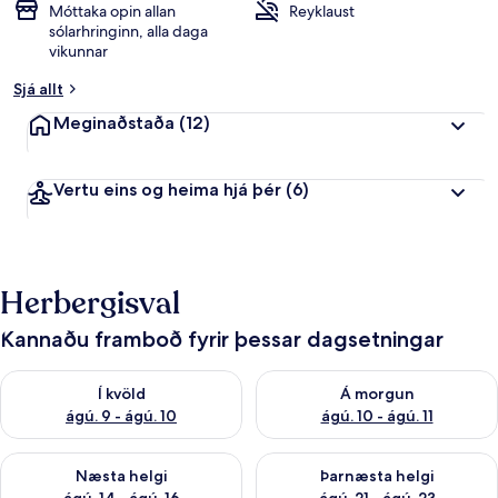
Móttaka opin allan
Reyklaust
sólarhringinn, alla daga
vikunnar
Sjá allt
Meginaðstaða
(12)
Vertu eins og heima hjá þér
(6)
Herbergisval
Kannaðu framboð fyrir þessar dagsetningar
Athuga framboð í kvöld ágú. 9 - ágú. 10
Athuga framboð á morgun ágú.
Í kvöld
Á morgun
ágú. 9 - ágú. 10
ágú. 10 - ágú. 11
Athuga framboð næstu helgi ágú. 14 - ágú. 16
Athuga framboð þarnæstu helg
Næsta helgi
Þarnæsta helgi