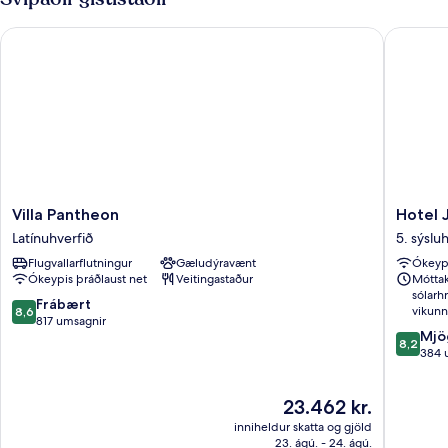
Villa Pantheon
Hotel Ja
Villa
Hotel
Villa Pantheon
Hotel 
Pantheon
Jardin
Latínuhverfið
5. sýslu
Latínuhverfið
Des
Flugvallarflutningur
Gæludýravænt
Ókeypi
Plantes
Ókeypis þráðlaust net
Veitingastaður
Móttak
5.
sólarh
sýsluhve
8.6
Frábært
vikunn
8,6
af
817 umsagnir
8.2
Mjö
10,
8,2
af
384 
Frábært,
10,
817
Mjög
umsagnir
Verðið
23.462 kr.
gott,
er
384
inniheldur skatta og gjöld
23.462 kr.
umsagni
23. ágú. - 24. ágú.