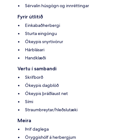
Sérvalin húsgögn og innréttingar
Fyrir útlitið
Einkabaðherbergi
Sturta eingöngu
Ókeypis snyrtivörur
Hárblásari
Handklæði
Vertu í sambandi
Skrifborð
Ókeypis dagblöð
Ókeypis þráðlaust net
Sími
Straumbreytar/hleðslutæki
Meira
Þrif daglega
Öryggishólf á herbergjum