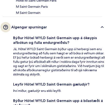
Hôtel M Saint Germain Paris
M Saint Germain Paris
M Saint Germain
Algengar spurningar
Býður Hôtel WYLD Saint Germain upp á ókeypis
afbókun og fulla endurgreiðslu?
Já, Hôtel WYLD Saint Germain býður upp á herbergi sem eru
endurgreiðanleg að fullu sem hægt er að bóka á vefnum okkar.
Ef þú hefur bókað herbergi á verði sem er endurgreiðanlegt að
fullu getur þú afbókað allt niður í nokkra daga fyrir innritun eins
og sagt er fyrir um í skilmálum gististaðarins. Við hvetjum þig til
að skoða afbókunarreglur gististaðarins til að sjá nákvæma
skilmála og skilyrði.
Leyfir Hôtel WYLD Saint Germain gæludýr?
Því miður, gæludýr eru ekki leyfð.
Býður Hôtel WYLD Saint Germain upp á bílastæði á