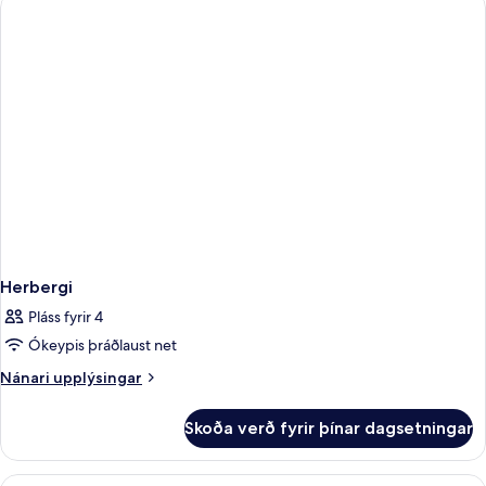
Herbergi
Pláss fyrir 4
Ókeypis þráðlaust net
Nánari
Nánari upplýsingar
upplýsingar
fyrir
Skoða verð fyrir þínar dagsetningar
Herbergi