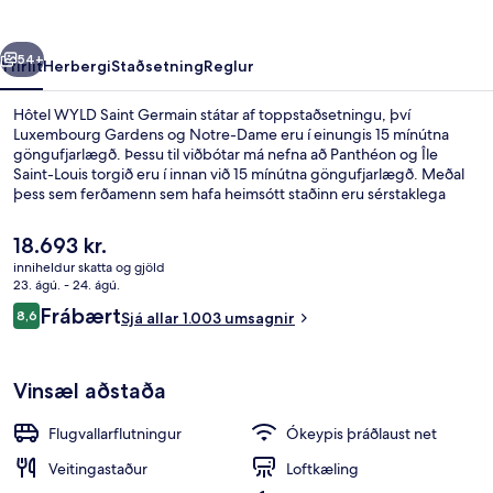
rra
Næsta
54+
Yfirlit
Herbergi
Staðsetning
Reglur
Hôtel WYLD Saint Germain státar af toppstaðsetningu, því
Luxembourg Gardens og Notre-Dame eru í einungis 15 mínútna
göngufjarlægð. Þessu til viðbótar má nefna að Panthéon og Île
Saint-Louis torgið eru í innan við 15 mínútna göngufjarlægð. Meðal
þess sem ferðamenn sem hafa heimsótt staðinn eru sérstaklega
ánægðir með eru hjálpsamt starfsfólk og góð staðsetning. Það er
ekki langt að fara til að komast í almenningssamgöngur: Maubert-
Núverandi
18.693 kr.
Mutualité lestarstöðin er í 3 mínútna göngufjarlægð og Cardinal
verð
inniheldur skatta og gjöld
Lemoine lestarstöðin í 5 mínútna.
er
23. ágú. - 24. ágú.
Superior-herbergi með tvíbreiðu rúmi |
18.693 kr.
Umsagnir
Frábært
8,6
Sjá allar 1.003 umsagnir
8,6 af 10
Vinsæl aðstaða
Flugvallarflutningur
Ókeypis þráðlaust net
Veitingastaður
Loftkæling