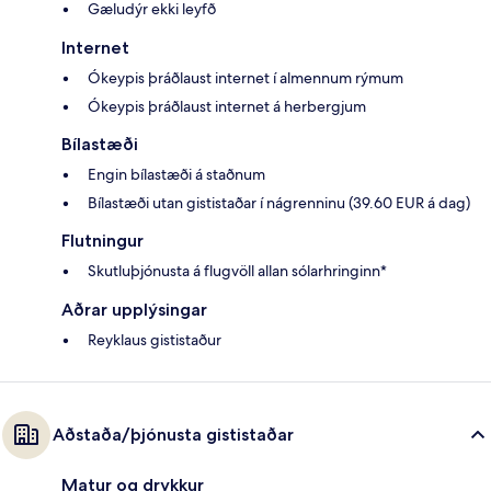
Gæludýr ekki leyfð
Internet
Ókeypis þráðlaust internet í almennum rýmum
Ókeypis þráðlaust internet á herbergjum
Bílastæði
Engin bílastæði á staðnum
Bílastæði utan gististaðar í nágrenninu (39.60 EUR á dag)
Flutningur
Skutluþjónusta á flugvöll allan sólarhringinn*
Aðrar upplýsingar
Reyklaus gististaður
Aðstaða/þjónusta gististaðar
Matur og drykkur