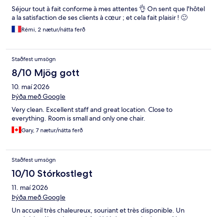
Séjour tout à fait conforme à mes attentes 👌 On sent que l'hôtel
a la satisfaction de ses clients à cœur ; et cela fait plaisir ! 🙂
Rémi, 2 nætur/nátta ferð
Staðfest umsögn
8/10 Mjög gott
10. maí 2026
Þýða með Google
Very clean. Excellent staff and great location. Close to
everything. Room is small and only one chair.
Gary, 7 nætur/nátta ferð
Staðfest umsögn
10/10 Stórkostlegt
11. maí 2026
Þýða með Google
Un accueil très chaleureux, souriant et très disponible. Un