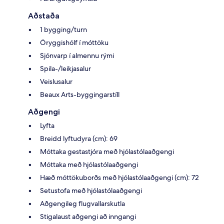
Aðstaða
1 bygging/turn
Öryggishólf í móttöku
Sjónvarp í almennu rými
Spila-/leikjasalur
Veislusalur
Beaux Arts-byggingarstíll
Aðgengi
Lyfta
Breidd lyftudyra (cm): 69
Móttaka gestastjóra með hjólastólaaðgengi
Móttaka með hjólastólaaðgengi
Hæð móttökuborðs með hjólastólaaðgengi (cm): 72
Setustofa með hjólastólaaðgengi
Aðgengileg flugvallarskutla
Stigalaust aðgengi að inngangi