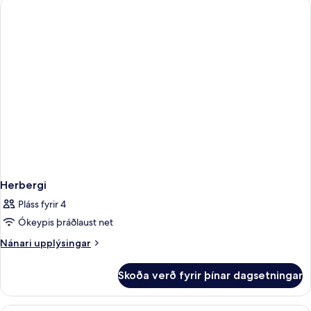
Herbergi
Pláss fyrir 4
Ókeypis þráðlaust net
Nánari
Nánari upplýsingar
upplýsingar
fyrir
Skoða verð fyrir þínar dagsetningar
Herbergi