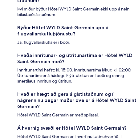
staðnum?
Því miður býður Hôtel WYLD Saint Germain ekki upp á nein
bílastæði á staðnum.
Býður Hôtel WYLD Saint Germain upp á
flugvallarskutluþjónustu?
Já, flugvallarskutla er í boði.
Hvaða innritunar- og útritunartíma er Hôtel WYLD
Saint Germain með?
Innritunartími hefst: kl. 15:00. Innritunartíma lýkur: kl. 02:00.
Útritunartími er á hádegi. Flýti-útritun er í boði og einnig
snertilaus innritun og útritun.
Hvað er hægt að gera á gististaðnum og í
nágrenninu þegar maður dvelur á Hôtel WYLD Saint
Germain?
Hôtel WYLD Saint Germain er með spilasal.
Á hvernig svæði er Hôtel WYLD Saint Germain?
Hôtel WYLD Saint Germain er í hverfinu Latínuhverfið, í