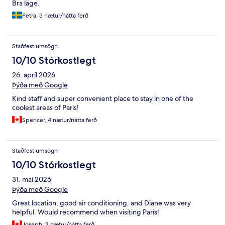
Bra läge.
Petra, 3 nætur/nátta ferð
Staðfest umsögn
10/10 Stórkostlegt
26. apríl 2026
Þýða með Google
Kind staff and super convenient place to stay in one of the
coolest areas of Paris!
Spencer, 4 nætur/nátta ferð
Staðfest umsögn
10/10 Stórkostlegt
31. maí 2026
Þýða með Google
Great location, good air conditioning, and Diane was very
helpful. Would recommend when visiting Paris!
Joseph, 3 nætur/nátta ferð