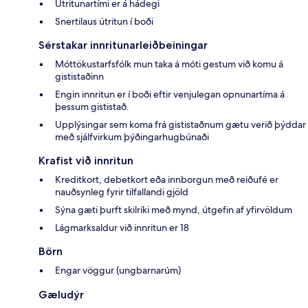
Útritunartími er á hádegi
Snertilaus útritun í boði
Sérstakar innritunarleiðbeiningar
Móttökustarfsfólk mun taka á móti gestum við komu á
gististaðinn
Engin innritun er í boði eftir venjulegan opnunartíma á
þessum gististað.
Upplýsingar sem koma frá gististaðnum gætu verið þýddar
með sjálfvirkum þýðingarhugbúnaði
Krafist við innritun
Kreditkort, debetkort eða innborgun með reiðufé er
nauðsynleg fyrir tilfallandi gjöld
Sýna gæti þurft skilríki með mynd, útgefin af yfirvöldum
Lágmarksaldur við innritun er 18
Börn
Engar vöggur (ungbarnarúm)
Gæludýr