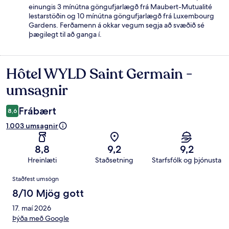
einungis 3 mínútna göngufjarlægð frá Maubert-Mutualité
lestarstöðin og 10 mínútna göngufjarlægð frá Luxembourg
Gardens. Ferðamenn á okkar vegum segja að svæðið sé
þægilegt til að ganga í.
Hôtel WYLD Saint Germain -
Umsagnir
umsagnir
Frábært
8,6
1.003 umsagnir
8,8
9,2
9,2
Hreinlæti
Staðsetning
Starfsfólk og þjónusta
Umsagnir
Staðfest umsögn
8/10 Mjög gott
17. maí 2026
Þýða með Google