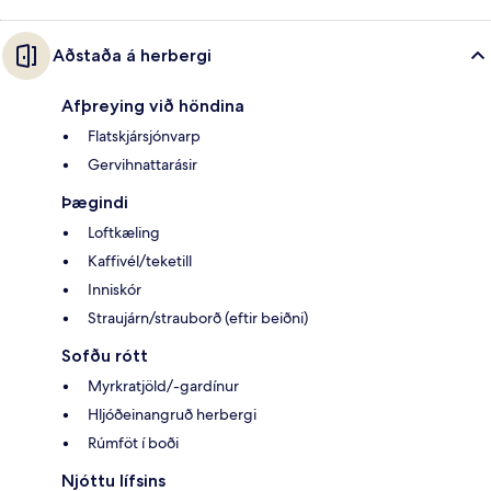
Aðstaða á herbergi
Afþreying við höndina
Flatskjársjónvarp
Gervihnattarásir
Þægindi
Loftkæling
Kaffivél/teketill
Inniskór
Straujárn/strauborð (eftir beiðni)
Sofðu rótt
Myrkratjöld/-gardínur
Hljóðeinangruð herbergi
Rúmföt í boði
Njóttu lífsins