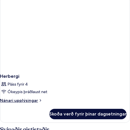
Herbergi
Pláss fyrir 4
Ókeypis þráðlaust net
Nánari
Nánari upplýsingar
upplýsingar
fyrir
Skoða verð fyrir þínar dagsetningar
Herbergi
Svipaðir gististaðir