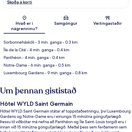
Skoða á korti
Kort
Hvað er í
Samgöngur
Veitingastaðir
nágrenninu?
Sorbonneháskóli
- 3 mín. ganga
- 0.3 km
Île de la Cité
- 4 mín. ganga
- 0.4 km
Panthéon
- 4 mín. ganga
- 0.4 km
Notre-Dame
- 6 mín. ganga
- 0.5 km
Luxembourg Gardens
- 9 mín. ganga
- 0.8 km
Um þennan gististað
Hôtel WYLD Saint Germain
Hôtel WYLD Saint Germain státar af toppstaðsetningu, því Luxembourg
Gardens og Notre-Dame eru í einungis 15 mínútna göngufjarlægð.
Þessu til viðbótar má nefna að Panthéon og Île Saint-Louis torgið eru í
innan við 15 mínútna göngufjarlægð. Meðal þess sem ferðamenn sem