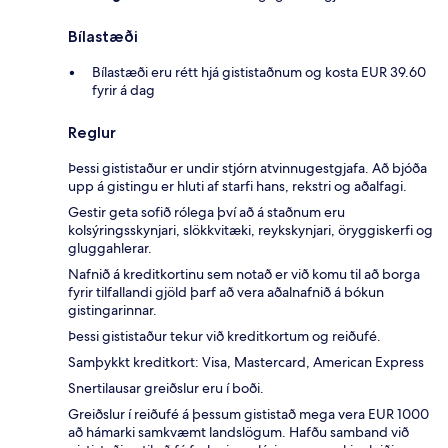
Bílastæði
Bílastæði eru rétt hjá gististaðnum og kosta EUR 39.60
fyrir á dag
Reglur
Þessi gististaður er undir stjórn atvinnugestgjafa. Að bjóða
upp á gistingu er hluti af starfi hans, rekstri og aðalfagi.
Gestir geta sofið rólega því að á staðnum eru
kolsýringsskynjari, slökkvitæki, reykskynjari, öryggiskerfi og
gluggahlerar.
Nafnið á kreditkortinu sem notað er við komu til að borga
fyrir tilfallandi gjöld þarf að vera aðalnafnið á bókun
gistingarinnar.
Þessi gististaður tekur við kreditkortum og reiðufé.
Samþykkt kreditkort: Visa, Mastercard, American Express
Snertilausar greiðslur eru í boði.
Greiðslur í reiðufé á þessum gististað mega vera EUR 1000
að hámarki samkvæmt landslögum. Hafðu samband við