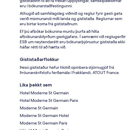
gististaðinn til að fá frekari upplýsingar, samskipaleiðirnar
eru í bókunarstaðfestingunni.
Athugið að samfélagsleg viðmið og reglur fyrir gesti geta
verið mismunandi milli landa og gististaða. Reglurnar sem
eru birtar koma frá gististaðnum.
Ef þú afbókar bókunina muntu þurfa að hlíta
afbókunarskilyrðum gestgjafans. Í samræmi við reglugerðir
ESB um neytendarétt eru bókunarþjónustur gististaða ekki
háðar rétti til að hætta við.
Gististaðarflokkur
Þessi gististaður hefur hlotið opinbera stjörnugjöf frá
Þróunarskrifstofu ferðamála í Frakklandi, ATOUT France.
Líka þekkt sem
Hotel Moderne St Germain
Hotel Moderne St Germain Paris
Moderne St Germain
Moderne St Germain Hotel
Moderne St Germain Paris