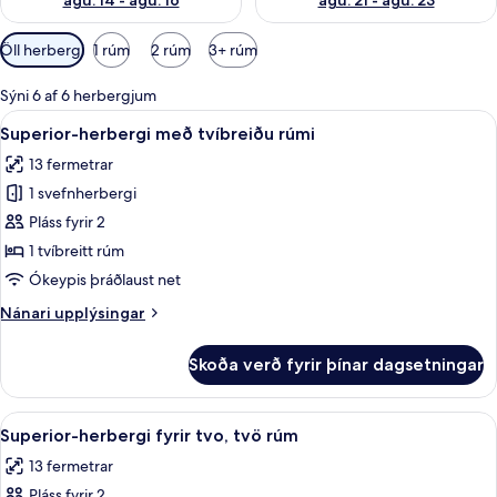
ágú. 14 - ágú. 16
ágú. 21 - ágú. 23
Síur
Öll herbergi
1 rúm
2 rúm
3+ rúm
í
boði
Sýni 6 af 6 herbergjum
fyrir
Skoða
Superior-herbergi með tvíbreiðu rúmi |
23
Superior-herbergi með tvíbreiðu rúmi
herbergi
allar
13 fermetrar
myndir
1 svefnherbergi
fyrir
Superior-
Pláss fyrir 2
herbergi
1 tvíbreitt rúm
með
Ókeypis þráðlaust net
tvíbreiðu
Nánari
Nánari upplýsingar
rúmi
upplýsingar
fyrir
Skoða verð fyrir þínar dagsetningar
Superior-
herbergi
með
Skoða
Superior-herbergi fyrir tvo, tvö rúm | 
21
tvíbreiðu
Superior-herbergi fyrir tvo, tvö rúm
allar
rúmi
13 fermetrar
myndir
Pláss fyrir 2