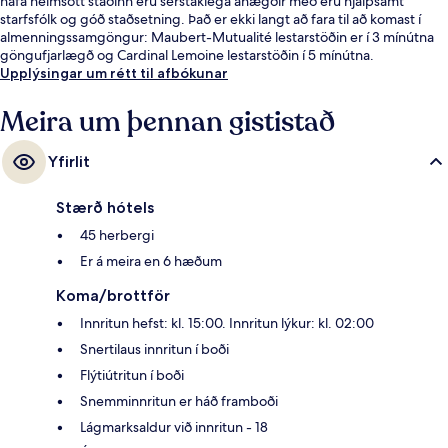
hafa heimsótt staðinn eru sérstaklega ánægðir með eru hjálpsamt
starfsfólk og góð staðsetning. Það er ekki langt að fara til að komast í
almenningssamgöngur: Maubert-Mutualité lestarstöðin er í 3 mínútna
göngufjarlægð og Cardinal Lemoine lestarstöðin í 5 mínútna.
Upplýsingar um rétt til afbókunar
Meira um þennan gististað
Yfirlit
Stærð hótels
45 herbergi
Er á meira en 6 hæðum
Koma/brottför
Innritun hefst: kl. 15:00. Innritun lýkur: kl. 02:00
Snertilaus innritun í boði
Flýtiútritun í boði
Snemminnritun er háð framboði
Lágmarksaldur við innritun - 18