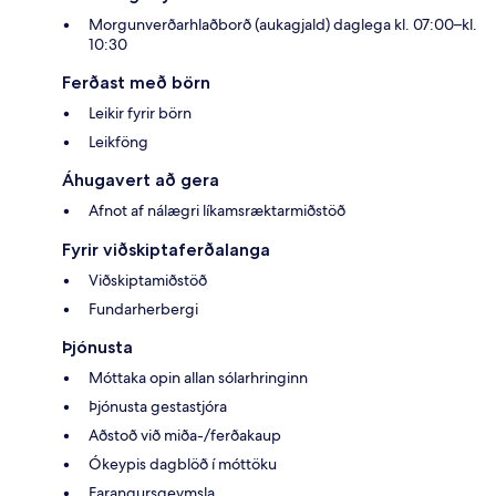
Morgunverðarhlaðborð (aukagjald) daglega kl. 07:00–kl.
10:30
Ferðast með börn
Leikir fyrir börn
Leikföng
Áhugavert að gera
Afnot af nálægri líkamsræktarmiðstöð
Fyrir viðskiptaferðalanga
Viðskiptamiðstöð
Fundarherbergi
Þjónusta
Móttaka opin allan sólarhringinn
Þjónusta gestastjóra
Aðstoð við miða-/ferðakaup
Ókeypis dagblöð í móttöku
Farangursgeymsla