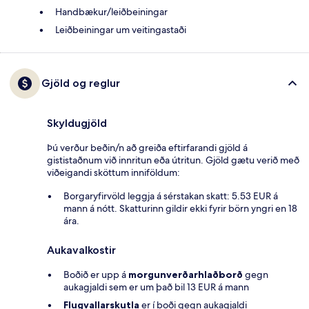
Handbækur/leiðbeiningar
Leiðbeiningar um veitingastaði
Gjöld og reglur
Skyldugjöld
Þú verður beðin/n að greiða eftirfarandi gjöld á
gististaðnum við innritun eða útritun. Gjöld gætu verið með
viðeigandi sköttum inniföldum:
Borgaryfirvöld leggja á sérstakan skatt: 5.53 EUR á
mann á nótt. Skatturinn gildir ekki fyrir börn yngri en 18
ára.
Aukavalkostir
Boðið er upp á
morgunverðarhlaðborð
gegn
aukagjaldi sem er um það bil 13 EUR á mann
Flugvallarskutla
er í boði gegn aukagjaldi