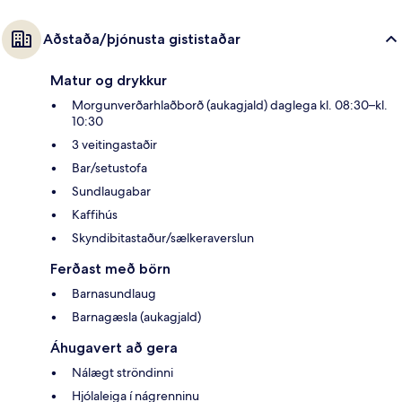
Aðstaða/þjónusta gististaðar
Matur og drykkur
Morgunverðarhlaðborð (aukagjald) daglega kl. 08:30–kl.
10:30
3 veitingastaðir
Bar/setustofa
Sundlaugabar
Kaffihús
Skyndibitastaður/sælkeraverslun
Ferðast með börn
Barnasundlaug
Barnagæsla (aukagjald)
Áhugavert að gera
Nálægt ströndinni
Hjólaleiga í nágrenninu