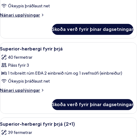
herbergi
Ókeypis þráðlaust net
(Superior
Nánari
Nánari upplýsingar
2+2)
upplýsingar
fyrir
Skoða verð fyrir þínar dagsetningar
Deluxe-
herbergi
(Superior
Skoða
Rúmföt af bestu gerð, míníbar, öryggis
4
2+2)
Superior-herbergi fyrir þrjá
allar
40 fermetrar
myndir
Pláss fyrir 3
fyrir
Superior-
1 tvíbreitt rúm EÐA 2 einbreið rúm og 1 svefnsófi (einbreiður)
herbergi
Ókeypis þráðlaust net
fyrir
Nánari
Nánari upplýsingar
þrjá
upplýsingar
fyrir
Skoða verð fyrir þínar dagsetningar
Superior-
herbergi
fyrir
Skoða
Rúmföt af bestu gerð, míníbar, öryggis
4
þrjá
Superior-herbergi fyrir þrjá (2+1)
allar
39 fermetrar
myndir