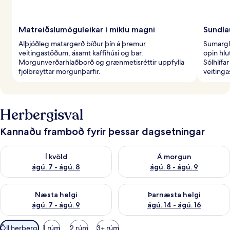
Matreiðslumöguleikar í miklu magni
Sundla
Alþjóðleg matargerð bíður þín á þremur
Sumargle
veitingastöðum, ásamt kaffihúsi og bar.
opin hlu
Morgunverðarhlaðborð og grænmetisréttir uppfylla
Sólhlífa
fjölbreyttar morgunþarfir.
veiting
Herbergisval
Kannaðu framboð fyrir þessar dagsetningar
Athuga framboð í kvöld ágú. 7 - ágú. 8
Athuga framboð á morgun ágú.
Í kvöld
Á morgun
ágú. 7 - ágú. 8
ágú. 8 - ágú. 9
Athuga framboð næstu helgi ágú. 7 - ágú. 9
Athuga framboð þarnæstu helgi
Næsta helgi
Þarnæsta helgi
ágú. 7 - ágú. 9
ágú. 14 - ágú. 16
Síur
Öll herbergi
1 rúm
2 rúm
3+ rúm