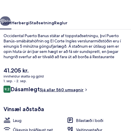
rra
Næsta
61+
Yfirlit
Herbergi
Staðsetning
Reglur
Occidental Puerto Banus státar af toppstaðsetningu, því Puerto
Banús-smábátahöfnin og El Corte Ingles verslunarmiðstöðin eru í
einungis 5 mínútna göngufjarlægð. Á staðnum er útilaug sem er
opin hluta úr ári þar sem hægt er að fá sér sundsprett, en þegar
hungrið sverfur að er tilvalið að fara út að borða á Restaurante
Buffet, sem er einn af 3 veitingastöðum á svæðinu. Þar er alþjóðleg
matargerðarlist í hávegum höfð og opið er fyrir morgunverð og
Núverandi
41.205 kr.
kvöldverð. Bar við sundlaugarbakkann, líkamsræktaraðstaða og
verð
inniheldur skatta og gjöld
barnasundlaug eru einnig á staðnum. Ferðamenn sem hafa dvalið á
er
1. sep. - 2. sep.
staðnum hafa verið mjög ánægðir en meðal þess sem þeir nefna
3 veitingastaðir; morgunverður, hádeg
41.205 kr.
Umsagnir
sem sérstaka kosti eru hjálpsamt starfsfólk og góð staðsetning.
Dásamlegt
9,2
Sjá allar 560 umsagnir
9,2 af 10
Vinsæl aðstaða
Laug
Bílastæði í boði
Ókeypis þráðlaust net
Veitingastaður