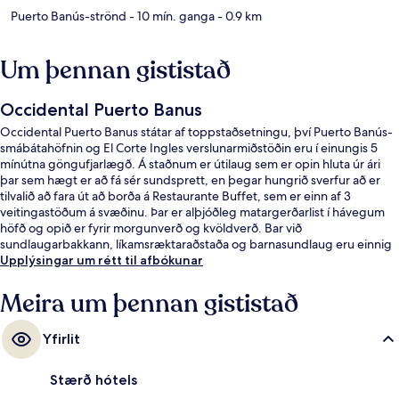
Puerto Banús-strönd
- 10 mín. ganga
- 0.9 km
Um þennan gististað
Occidental Puerto Banus
Occidental Puerto Banus státar af toppstaðsetningu, því Puerto Banús-
smábátahöfnin og El Corte Ingles verslunarmiðstöðin eru í einungis 5
mínútna göngufjarlægð. Á staðnum er útilaug sem er opin hluta úr ári
þar sem hægt er að fá sér sundsprett, en þegar hungrið sverfur að er
tilvalið að fara út að borða á Restaurante Buffet, sem er einn af 3
veitingastöðum á svæðinu. Þar er alþjóðleg matargerðarlist í hávegum
höfð og opið er fyrir morgunverð og kvöldverð. Bar við
sundlaugarbakkann, líkamsræktaraðstaða og barnasundlaug eru einnig
á staðnum. Ferðamenn sem hafa dvalið á staðnum hafa verið mjög
Upplýsingar um rétt til afbókunar
ánægðir en meðal þess sem þeir nefna sem sérstaka kosti eru hjálpsamt
starfsfólk og góð staðsetning.
Meira um þennan gististað
Yfirlit
Stærð hótels