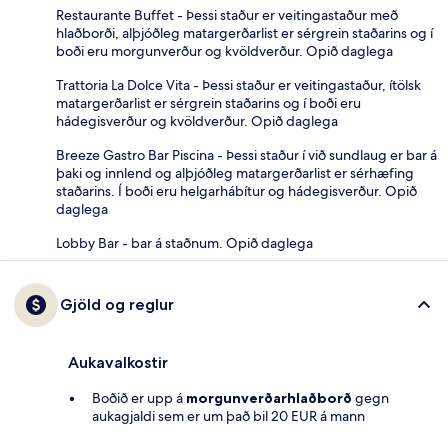
Restaurante Buffet - Þessi staður er veitingastaður með
hlaðborði, alþjóðleg matargerðarlist er sérgrein staðarins og í
boði eru morgunverður og kvöldverður. Opið daglega
Trattoria La Dolce Vita - Þessi staður er veitingastaður, ítölsk
matargerðarlist er sérgrein staðarins og í boði eru
hádegisverður og kvöldverður. Opið daglega
Breeze Gastro Bar Piscina - Þessi staður í við sundlaug er bar á
þaki og innlend og alþjóðleg matargerðarlist er sérhæfing
staðarins. Í boði eru helgarhábítur og hádegisverður. Opið
daglega
Lobby Bar - bar á staðnum. Opið daglega
Gjöld og reglur
Aukavalkostir
Boðið er upp á
morgunverðarhlaðborð
gegn
aukagjaldi sem er um það bil 20 EUR á mann