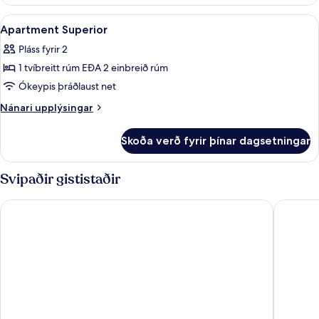
Skoða
Rúmföt af bestu gerð, míníbar, öryggis
11
Apartment Superior
allar
Pláss fyrir 2
myndir
1 tvíbreitt rúm EÐA 2 einbreið rúm
fyrir
Apartment
Ókeypis þráðlaust net
Superior
Nánari
Nánari upplýsingar
upplýsingar
fyrir
Skoða verð fyrir þínar dagsetningar
Apartment
Superior
Svipaðir gististaðir
Hard Rock Hotel Marbella – Puerto Banús
Iberosta