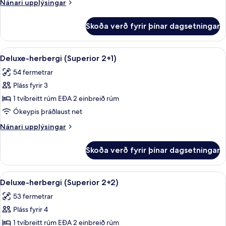
Nánari
Nánari upplýsingar
upplýsingar
fyrir
Skoða verð fyrir þínar dagsetningar
Deluxe-
herbergi
(Superior)
Skoða
Rúmföt af bestu gerð, míníbar, öryggis
5
Deluxe-herbergi (Superior 2+1)
allar
54 fermetrar
myndir
Pláss fyrir 3
fyrir
Deluxe-
1 tvíbreitt rúm EÐA 2 einbreið rúm
herbergi
Ókeypis þráðlaust net
(Superior
Nánari
Nánari upplýsingar
2+1)
upplýsingar
fyrir
Skoða verð fyrir þínar dagsetningar
Deluxe-
herbergi
(Superior
Skoða
Rúmföt af bestu gerð, míníbar, öryggis
5
2+1)
Deluxe-herbergi (Superior 2+2)
allar
53 fermetrar
myndir
Pláss fyrir 4
fyrir
Deluxe-
1 tvíbreitt rúm EÐA 2 einbreið rúm