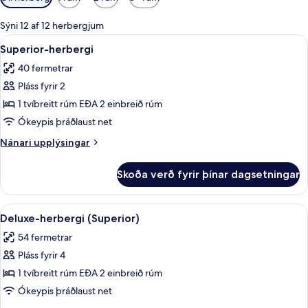
í
boði
Sýni 12 af 12 herbergjum
fyrir
Skoða
Rúmföt af bestu gerð, míníbar, öryggis
8
Superior-herbergi
herbergi
allar
40 fermetrar
myndir
Pláss fyrir 2
fyrir
Superior-
1 tvíbreitt rúm EÐA 2 einbreið rúm
herbergi
Ókeypis þráðlaust net
Nánari
Nánari upplýsingar
upplýsingar
fyrir
Skoða verð fyrir þínar dagsetningar
Superior-
herbergi
Skoða
Rúmföt af bestu gerð, míníbar, öryggis
5
Deluxe-herbergi (Superior)
allar
54 fermetrar
myndir
Pláss fyrir 4
fyrir
Deluxe-
1 tvíbreitt rúm EÐA 2 einbreið rúm
herbergi
Ókeypis þráðlaust net
(Superior)