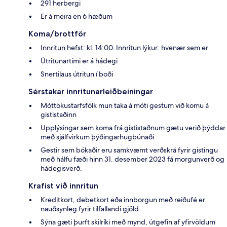
291 herbergi
Er á meira en 6 hæðum
Koma/brottför
Innritun hefst: kl. 14:00. Innritun lýkur: hvenær sem er
Útritunartími er á hádegi
Snertilaus útritun í boði
Sérstakar innritunarleiðbeiningar
Móttökustarfsfólk mun taka á móti gestum við komu á
gististaðinn
Upplýsingar sem koma frá gististaðnum gætu verið þýddar
með sjálfvirkum þýðingarhugbúnaði
Gestir sem bókaðir eru samkvæmt verðskrá fyrir gistingu
með hálfu fæði hinn 31. desember 2023 fá morgunverð og
hádegisverð.
Krafist við innritun
Kreditkort, debetkort eða innborgun með reiðufé er
nauðsynleg fyrir tilfallandi gjöld
Sýna gæti þurft skilríki með mynd, útgefin af yfirvöldum