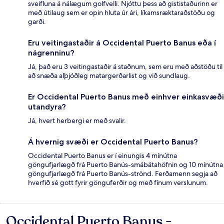
sveifluna á nálægum golfvelli. Njóttu þess að gististaðurinn er
með útilaug sem er opin hluta úr ári, líkamsræktaraðstöðu og
garði.
Eru veitingastaðir á Occidental Puerto Banus eða í
nágrenninu?
Já, það eru 3 veitingastaðir á staðnum, sem eru með aðstöðu til
að snæða alþjóðleg matargerðarlist og við sundlaug.
Er Occidental Puerto Banus með einhver einkasvæði
utandyra?
Já, hvert herbergi er með svalir.
Á hvernig svæði er Occidental Puerto Banus?
Occidental Puerto Banus er í einungis 4 mínútna
göngufjarlægð frá Puerto Banús-smábátahöfnin og 10 mínútna
göngufjarlægð frá Puerto Banús-strönd. Ferðamenn segja að
hverfið sé gott fyrir gönguferðir og með fínum verslunum.
Occidental Puerto Banus -
Umsagnir