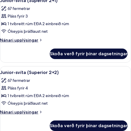
Junior-svíta (Superior 2+1)
allar
67 fermetrar
myndir
Pláss fyrir 3
fyrir
Junior-
1 tvíbreitt rúm EÐA 2 einbreið rúm
svíta
Ókeypis þráðlaust net
(Superior
Nánari
Nánari upplýsingar
2+1)
upplýsingar
fyrir
Skoða verð fyrir þínar dagsetningar
Junior-
svíta
(Superior
Skoða
Rúmföt af bestu gerð, míníbar, öryggis
5
2+1)
Junior-svíta (Superior 2+2)
allar
67 fermetrar
myndir
Pláss fyrir 4
fyrir
Junior-
1 tvíbreitt rúm EÐA 2 einbreið rúm
svíta
Ókeypis þráðlaust net
(Superior
Nánari
Nánari upplýsingar
2+2)
upplýsingar
fyrir
Skoða verð fyrir þínar dagsetningar
Junior-