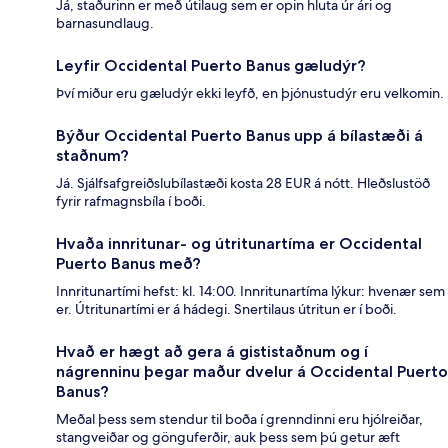
Já, staðurinn er með útilaug sem er opin hluta úr ári og
barnasundlaug.
Leyfir Occidental Puerto Banus gæludýr?
Því miður eru gæludýr ekki leyfð, en þjónustudýr eru velkomin.
Býður Occidental Puerto Banus upp á bílastæði á
staðnum?
Já. Sjálfsafgreiðslubílastæði kosta 28 EUR á nótt. Hleðslustöð
fyrir rafmagnsbíla í boði.
Hvaða innritunar- og útritunartíma er Occidental
Puerto Banus með?
Innritunartími hefst: kl. 14:00. Innritunartíma lýkur: hvenær sem
er. Útritunartími er á hádegi. Snertilaus útritun er í boði.
Hvað er hægt að gera á gististaðnum og í
nágrenninu þegar maður dvelur á Occidental Puerto
Banus?
Meðal þess sem stendur til boða í grenndinni eru hjólreiðar,
stangveiðar og gönguferðir, auk þess sem þú getur æft