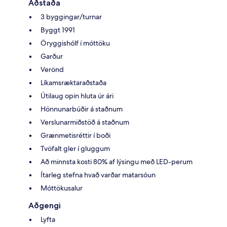
Aðstaða
3 byggingar/turnar
Byggt 1991
Öryggishólf í móttöku
Garður
Verönd
Líkamsræktaraðstaða
Útilaug opin hluta úr ári
Hönnunarbúðir á staðnum
Verslunarmiðstöð á staðnum
Grænmetisréttir í boði
Tvöfalt gler í gluggum
Að minnsta kosti 80% af lýsingu með LED-perum
Ítarleg stefna hvað varðar matarsóun
Móttökusalur
Aðgengi
Lyfta