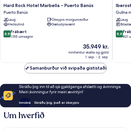
Hard
Iberosta
Hard Rock Hotel Marbella – Puerto Banús
Iberos
Rock
Selectio
Puerto Banús
Gullna m
Hotel
Marbell
Laug
Ókeypis morgunverður
Laug
Marbella
Coral
Heilsulind
Gæludýravænt
Bílastæ
–
Beach
Puerto
Gullna
8.8
8.8
Frábært
Frá
8,8
8,8
Banús
mílan
af
af
1.155 umsagnir
821 
Puerto
10,
10,
Verðið
35.949 kr.
Banús
Frábært,
Frábært
er
1.155
821
inniheldur skatta og gjöld
35.949 kr.
1. sep. - 2. sep.
umsagnir
umsögn
Samanburður við svipaða gististaði
Skráðu þig inn til að sjá gjaldgenga afslætti og ávinninga.
Meiri ávinningur fyrir meiri ævintýri!
Innskrá
Skráðu þig, það er ókeypis
Um hverfið