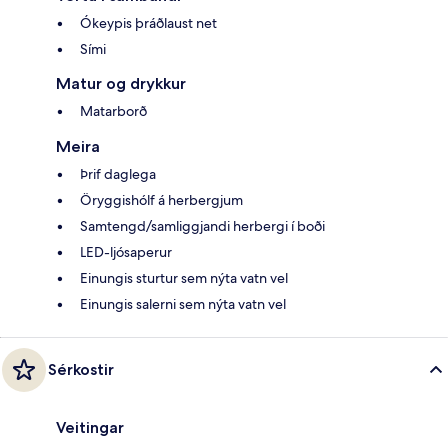
Ókeypis þráðlaust net
Sími
Matur og drykkur
Matarborð
Meira
Þrif daglega
Öryggishólf á herbergjum
Samtengd/samliggjandi herbergi í boði
LED-ljósaperur
Einungis sturtur sem nýta vatn vel
Einungis salerni sem nýta vatn vel
Sérkostir
Veitingar