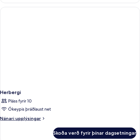
Herbergi
Pláss fyrir 10
Ókeypis þráðlaust net
Nánari
Nánari upplýsingar
upplýsingar
fyrir
Skoða verð fyrir þínar dagsetningar
Herbergi