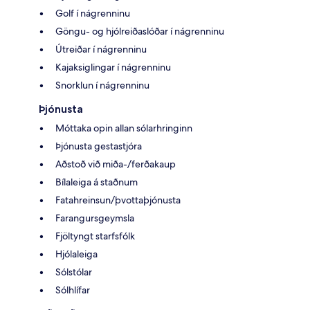
Golf í nágrenninu
Göngu- og hjólreiðaslóðar í nágrenninu
Útreiðar í nágrenninu
Kajaksiglingar í nágrenninu
Snorklun í nágrenninu
Þjónusta
Móttaka opin allan sólarhringinn
Þjónusta gestastjóra
Aðstoð við miða-/ferðakaup
Bílaleiga á staðnum
Fatahreinsun/þvottaþjónusta
Farangursgeymsla
Fjöltyngt starfsfólk
Hjólaleiga
Sólstólar
Sólhlífar