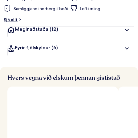
Samliggjandi herbergi í boði
Loftkæling
Sjá allt
Meginaðstaða
(12)
Fyrir fjölskyldur
(6)
Hvers vegna við elskum þennan gististað