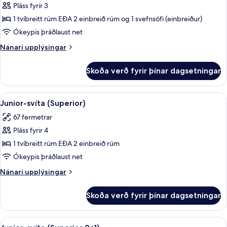
Pláss fyrir 3
fyrir
Superior-
1 tvíbreitt rúm EÐA 2 einbreið rúm og 1 svefnsófi (einbreiður)
herbergi
Ókeypis þráðlaust net
fyrir
Nánari
Nánari upplýsingar
þrjá
upplýsingar
(2+1)
fyrir
Skoða verð fyrir þínar dagsetningar
Superior-
herbergi
fyrir
Skoða
Rúmföt af bestu gerð, míníbar, öryggis
5
þrjá
Junior-svíta (Superior)
allar
(2+1)
67 fermetrar
myndir
Pláss fyrir 4
fyrir
Junior-
1 tvíbreitt rúm EÐA 2 einbreið rúm
svíta
Ókeypis þráðlaust net
(Superior)
Nánari
Nánari upplýsingar
upplýsingar
fyrir
Skoða verð fyrir þínar dagsetningar
Junior-
svíta
(Superior)
Skoða
Rúmföt af bestu gerð, míníbar, öryggis
5