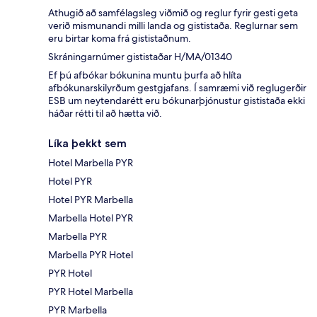
Athugið að samfélagsleg viðmið og reglur fyrir gesti geta
verið mismunandi milli landa og gististaða. Reglurnar sem
eru birtar koma frá gististaðnum.
Skráningarnúmer gististaðar H/MA/01340
Ef þú afbókar bókunina muntu þurfa að hlíta
afbókunarskilyrðum gestgjafans. Í samræmi við reglugerðir
ESB um neytendarétt eru bókunarþjónustur gististaða ekki
háðar rétti til að hætta við.
Líka þekkt sem
Hotel Marbella PYR
Hotel PYR
Hotel PYR Marbella
Marbella Hotel PYR
Marbella PYR
Marbella PYR Hotel
PYR Hotel
PYR Hotel Marbella
PYR Marbella