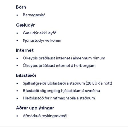
Börn
Barnagæsla*
Gæludýr
Gæludýr ekki leyfð
Þjónustudýr velkomin
Internet
Ókeypis þráðlaust internet í almennum rýmum
Ókeypis þráðlaust internet á herbergjum
Bílastæði
Sjálfsafgreiðslubílastæði á staðnum (28 EUR á nótt)
Bílastæði aðgengileg hjólastólum á svæðinu
Hleðslustöð fyrir rafmagnsbíla á staðnum
Aðrar upplýsingar
Afmörkuð reykingasvæði