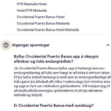
PYR Marbella Hotel
Hotel PYR Marbella
Occidental Puerto Banus Hotel
Occidental Puerto Banus Marbella
Occidental Puerto Banus Hotel Marbella
Algengar spurningar
Býður Occidental Puerto Banus upp á ókeypis
afbókun og fulla endurgreiðslu?
Já, Occidental Puerto Banus býður upp á herbergi sem eru
endurgreiðanleg að fullu sem hægt er að bóka á vefnum okkar.
Ef þú hefur bókað herbergi á verði sem er endurgreiðanlegt að
fullu getur þú afbókað allt niður í nokkra daga fyrir innritun eins
og sagt er fyrir um í skilmálum gististaðarins. Við hvetjum þig til
að skoða afbókunarreglur gististaðarins til að sjá nákvæma
skilmála og skilyrði.
Er Occidental Puerto Banus með sundlaug?