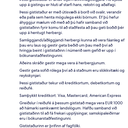
upp á gistingu er hluti af starfi hans, rekstri og aðalfagi.
Þessi gististaður er með útisvæði á borð við svalir, verandir
eða palla sem henta mögulega ekki börnum. Ef þú hefur
áhyggjur mælum við með að þú hafir samband við
gististaðinn fyrir komu til að staðfesta að þau geti boðið þér
upp á hentugt herbergi.
Samliggjandi/aðliggjandi herbergi kunna að vera fáanleg ef
þau eru laus og gestir geta beðið um þau með því að
hringja beint í gististaðinn í númerið sem gefið er upp í
bókunarstaðfestingunni.
Aðeins skráðir gestir mega vera á herbergjunum.
Gestir geta sofið rólega því að á staðnum eru slökkvitæki og
reykskynjari.
Þessi gististaður tekur við kreditkortum, debetkortum og
reiðufé.
Samþykkt kreditkort: Visa, Mastercard, American Express
Greiðslur í reiðufé á þessum gististað mega vera EUR 1000
að hámarki samkvæmt landslögum. Hafðu samband við
gististaðinn til að fá frekari upplýsingar, samskipaleiðirnar
eru í bókunarstaðfestingunni.
Gististaðurinn er þrifinn af fagfólki.