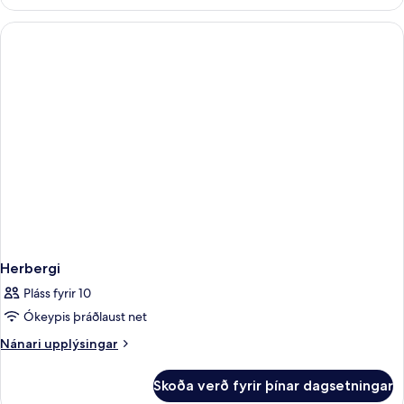
svíta
(Superior
2+2)
Herbergi
Pláss fyrir 10
Ókeypis þráðlaust net
Nánari
Nánari upplýsingar
upplýsingar
fyrir
Skoða verð fyrir þínar dagsetningar
Herbergi