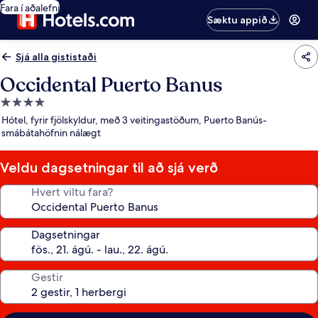
Fara í aðalefni
Sæktu appið
Sjá alla gististaði
Occidental Puerto Banus
4.0
stjörnu
Hótel, fyrir fjölskyldur, með 3 veitingastöðum, Puerto Banús-
gististaður
smábátahöfnin nálægt
Veldu dagsetningar til að sjá verð
Hvert viltu fara?
Dagsetningar
Gestir