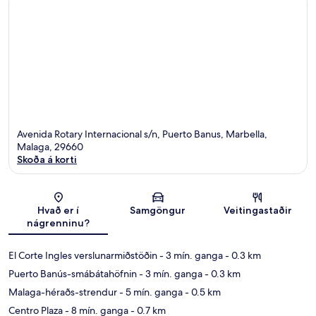
Avenida Rotary Internacional s/n, Puerto Banus, Marbella,
Malaga, 29660
Skoða á korti
Kort
Hvað er í
Samgöngur
Veitingastaðir
nágrenninu?
El Corte Ingles verslunarmiðstöðin
- 3 mín. ganga
- 0.3 km
Puerto Banús-smábátahöfnin
- 3 mín. ganga
- 0.3 km
Malaga-héraðs-strendur
- 5 mín. ganga
- 0.5 km
Centro Plaza
- 8 mín. ganga
- 0.7 km