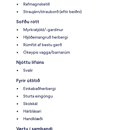
Rafmagnsketill
Straujárn/strauborð (eftir beiðni)
Sofðu rótt
Myrkratjöld/-gardínur
Hljóðeinangruð herbergi
Rúmföt af bestu gerð
Ókeypis vagga/barnarúm
Njóttu lífsins
Svalir
Fyrir útlitið
Einkabaðherbergi
Sturta eingöngu
Skolskál
Hárblásari
Handklæði
Vertu í sambandi