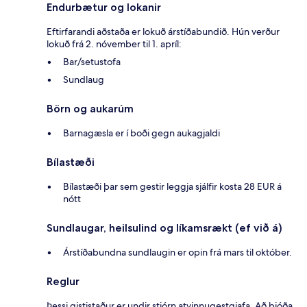
Endurbætur og lokanir
Eftirfarandi aðstaða er lokuð árstíðabundið. Hún verður
lokuð frá 2. nóvember til 1. apríl:
Bar/setustofa
Sundlaug
Börn og aukarúm
Barnagæsla er í boði gegn aukagjaldi
Bílastæði
Bílastæði þar sem gestir leggja sjálfir kosta 28 EUR á
nótt
Sundlaugar, heilsulind og líkamsrækt (ef við á)
Árstíðabundna sundlaugin er opin frá mars til október.
Reglur
Þessi gististaður er undir stjórn atvinnugestgjafa. Að bjóða