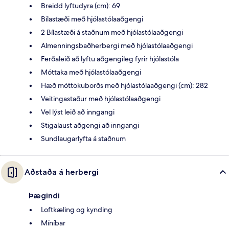
Breidd lyftudyra (cm): 69
Bílastæði með hjólastólaaðgengi
2 Bílastæði á staðnum með hjólastólaaðgengi
Almenningsbaðherbergi með hjólastólaaðgengi
Ferðaleið að lyftu aðgengileg fyrir hjólastóla
Móttaka með hjólastólaaðgengi
Hæð móttökuborðs með hjólastólaaðgengi (cm): 282
Veitingastaður með hjólastólaaðgengi
Vel lýst leið að inngangi
Stigalaust aðgengi að inngangi
Sundlaugarlyfta á staðnum
Aðstaða á herbergi
Þægindi
Loftkæling og kynding
Míníbar