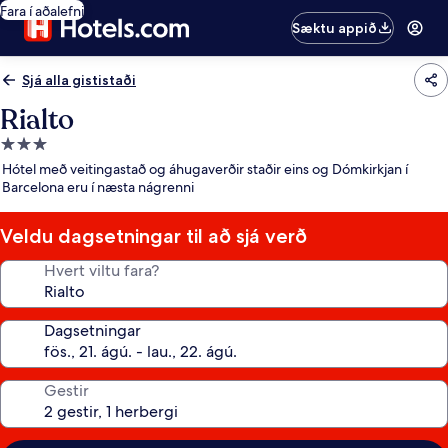
Fara í aðalefni
Sæktu appið
Sjá alla gististaði
Rialto
3.0
stjörnu
Hótel með veitingastað og áhugaverðir staðir eins og Dómkirkjan í
gististaður
Barcelona eru í næsta nágrenni
Veldu dagsetningar til að sjá verð
Hvert viltu fara?
Dagsetningar
Gestir