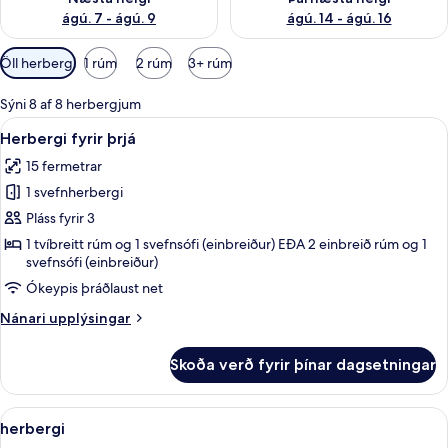
ágú. 7 - ágú. 9
ágú. 14 - ágú. 16
Síur
Öll herbergi
1 rúm
2 rúm
3+ rúm
í
boði
Sýni 8 af 8 herbergjum
fyrir
Skoða
Öryggishólf í herbergi, skrifborð, vinn
10
Herbergi fyrir þrjá
herbergi
allar
15 fermetrar
myndir
1 svefnherbergi
fyrir
Herbergi
Pláss fyrir 3
fyrir
1 tvíbreitt rúm og 1 svefnsófi (einbreiður) EÐA 2 einbreið rúm og 1
svefnsófi (einbreiður)
þrjá
Ókeypis þráðlaust net
Nánari
Nánari upplýsingar
upplýsingar
fyrir
Skoða verð fyrir þínar dagsetningar
Herbergi
fyrir
þrjá
Skoða
herbergi | Öryggishólf í herbergi, skri
4
herbergi
allar