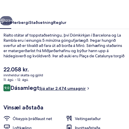
rra
Næsta
123+
Yfirlit
Herbergi
Staðsetning
Reglur
Rialto státar af toppstaðsetningu, því Dómkirkjan í Barcelona og La
Rambla eru í einungis 5 mínútna göngufjarlægð. Þegar hungrið
sverfur að er tilvalið að fara út að borða á Miró. Sérhæfing staðarins
er matargerðarlist frá Miðjarðarhafinu og býður hann upp á
hádegisverð og kvöldverð. Þar að auki eru Plaça de Catalunya torgið
og Boqueria Market í einungis 10 mínútna göngufjarlægð. Aðrir
ferðamenn eru ánægðir með miðlæga staðsetningu sem hentar fyrir
Núverandi
22.058 kr.
skoðunarferðirnar sem bjóðast í nágrenninu og líka hve stutt er í
verð
inniheldur skatta og gjöld
almenningssamgöngur: Jaume I lestarstöðin er í 4 mínútna
er
11. ágú. - 12. ágú.
göngufjarlægð og Liceu lestarstöðin er í 4 mínútna göngufjarlægð.
Öryggishólf í herbergi, skrifborð, vinn
22.058 kr.
Umsagnir
Dásamlegt
9,0
Sjá allar 2.474 umsagnir
9,0 af 10
Vinsæl aðstaða
Ókeypis þráðlaust net
Veitingastaður
Loftkæling
Þvottaaðstaða