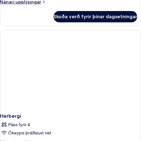
Nánari
Nánari upplýsingar
upplýsingar
fyrir
Skoða verð fyrir þínar dagsetningar
Herbergi
Herbergi
Pláss fyrir 4
Ókeypis þráðlaust net