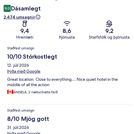
Dásamlegt
9,0
2.474 umsagnir
9,4
8,6
9,2
Hreinlæti
Þjónusta
Starfsfólk og þjónusta
Umsagnir
Staðfest umsögn
10/10 Stórkostlegt
12. júlí 2026
Þýða með Google
Great location. Close to everything….Nice quiet hotel in the
middle of all the action
ANGELA, 2 nætur/nátta ferð
Staðfest umsögn
8/10 Mjög gott
31. júlí 2026
Þýða með Google