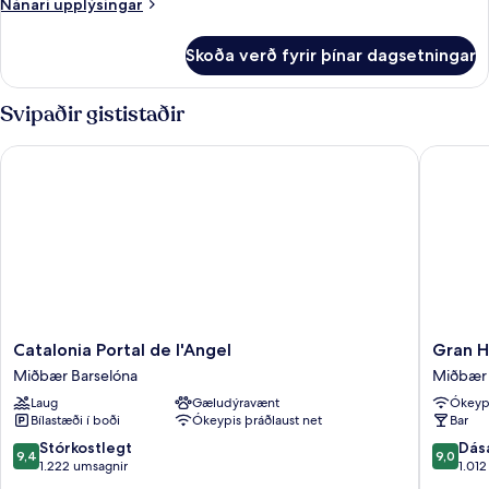
Nánari
Nánari upplýsingar
upplýsingar
fyrir
Skoða verð fyrir þínar dagsetningar
Herbergi
Svipaðir gististaðir
Catalonia Portal de l'Angel
Gran Hot
Catalonia
Gran
Catalonia Portal de l'Angel
Gran H
Portal
Hotel
Miðbær Barselóna
Miðbær 
de
Barcino
Laug
Gæludýravænt
Ókeypi
l'Angel
Miðbær
Bílastæði í boði
Ókeypis þráðlaust net
Bar
Miðbær
Barseló
Barselóna
9.4
9.0
Stórkostlegt
Dás
9,4
9,0
af
af
1.222 umsagnir
1.01
10,
10,