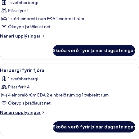
1 svefnherbergi
myndir
Pláss fyrir 1
fyrir
herbergi
1 stórt einbreitt rúm EÐA 1 einbreitt rúm
Ókeypis þráðlaust net
Nánari
Nánari upplýsingar
upplýsingar
fyrir
Skoða verð fyrir þínar dagsetningar
herbergi
Skoða
Herbergi fyrir fjóra | Öryggishólf í he
25
Herbergi fyrir fjóra
allar
1 svefnherbergi
myndir
Pláss fyrir 4
fyrir
Herbergi
4 einbreið rúm EÐA 2 einbreið rúm og 1 tvíbreitt rúm
fyrir
Ókeypis þráðlaust net
fjóra
Nánari
Nánari upplýsingar
upplýsingar
fyrir
Skoða verð fyrir þínar dagsetningar
Herbergi
fyrir