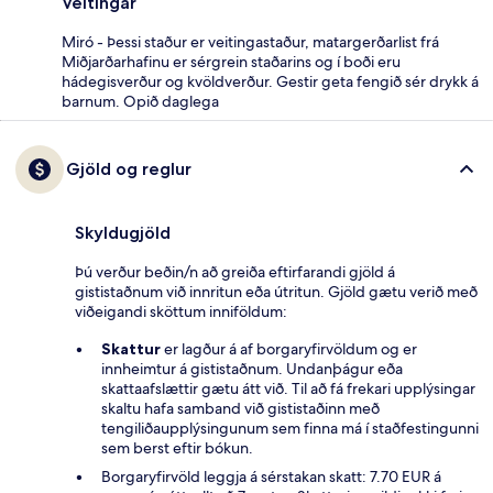
Veitingar
Miró - Þessi staður er veitingastaður, matargerðarlist frá
Miðjarðarhafinu er sérgrein staðarins og í boði eru
hádegisverður og kvöldverður. Gestir geta fengið sér drykk á
barnum. Opið daglega
Gjöld og reglur
Skyldugjöld
Þú verður beðin/n að greiða eftirfarandi gjöld á
gististaðnum við innritun eða útritun. Gjöld gætu verið með
viðeigandi sköttum inniföldum:
Skattur
er lagður á af borgaryfirvöldum og er
innheimtur á gististaðnum. Undanþágur eða
skattaafslættir gætu átt við. Til að fá frekari upplýsingar
skaltu hafa samband við gististaðinn með
tengiliðaupplýsingunum sem finna má í staðfestingunni
sem berst eftir bókun.
Borgaryfirvöld leggja á sérstakan skatt: 7.70 EUR á