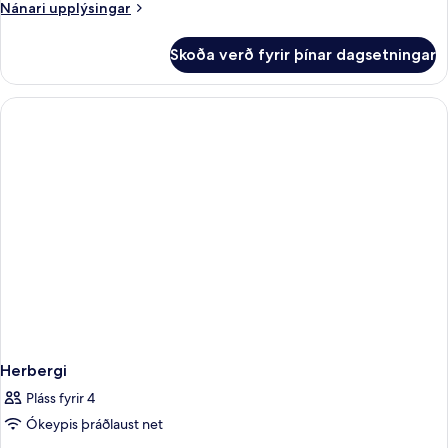
Nánari
Nánari upplýsingar
upplýsingar
fyrir
Skoða verð fyrir þínar dagsetningar
Herbergi
Herbergi
Pláss fyrir 4
Ókeypis þráðlaust net