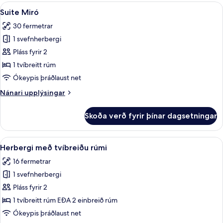
fjóra
Skoða
Suite Miró | Öryggishólf í herbergi, sk
8
Suite Miró
allar
30 fermetrar
myndir
1 svefnherbergi
fyrir
Suite
Pláss fyrir 2
Miró
1 tvíbreitt rúm
Ókeypis þráðlaust net
Nánari
Nánari upplýsingar
upplýsingar
fyrir
Skoða verð fyrir þínar dagsetningar
Suite
Miró
Skoða
Öryggishólf í herbergi, skrifborð, vinn
25
Herbergi með tvíbreiðu rúmi
allar
16 fermetrar
myndir
1 svefnherbergi
fyrir
Herbergi
Pláss fyrir 2
með
1 tvíbreitt rúm EÐA 2 einbreið rúm
tvíbreiðu
Ókeypis þráðlaust net
rúmi