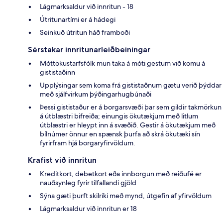
Lágmarksaldur við innritun - 18
Útritunartími er á hádegi
Seinkuð útritun háð framboði
Sérstakar innritunarleiðbeiningar
Móttökustarfsfólk mun taka á móti gestum við komu á
gististaðinn
Upplýsingar sem koma frá gististaðnum gætu verið þýddar
með sjálfvirkum þýðingarhugbúnaði
Þessi gististaður er á borgarsvæði þar sem gildir takmörkun
á útblæstri bifreiða; einungis ökutækjum með litlum
útblæstri er hleypt inn á svæðið. Gestir á ökutækjum með
bílnúmer önnur en spænsk þurfa að skrá ökutæki sín
fyrirfram hjá borgaryfirvöldum.
Krafist við innritun
Kreditkort, debetkort eða innborgun með reiðufé er
nauðsynleg fyrir tilfallandi gjöld
Sýna gæti þurft skilríki með mynd, útgefin af yfirvöldum
Lágmarksaldur við innritun er 18