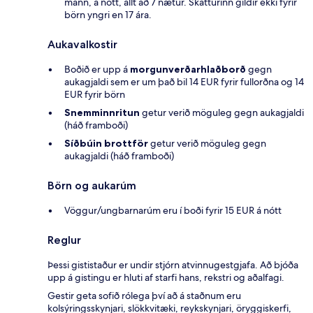
mann, á nótt, allt að 7 nætur. Skatturinn gildir ekki fyrir
börn yngri en 17 ára.
Aukavalkostir
Boðið er upp á
morgunverðarhlaðborð
gegn
aukagjaldi sem er um það bil 14 EUR fyrir fullorðna og 14
EUR fyrir börn
Snemminnritun
getur verið möguleg gegn aukagjaldi
(háð framboði)
Síðbúin brottför
getur verið möguleg gegn
aukagjaldi (háð framboði)
Börn og aukarúm
Vöggur/ungbarnarúm eru í boði fyrir 15 EUR á nótt
Reglur
Þessi gististaður er undir stjórn atvinnugestgjafa. Að bjóða
upp á gistingu er hluti af starfi hans, rekstri og aðalfagi.
Gestir geta sofið rólega því að á staðnum eru
kolsýringsskynjari, slökkvitæki, reykskynjari, öryggiskerfi,