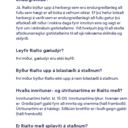
Já, Rialto býður upp á herbergi sem eru endurgreiðanleg að
fullu sem hægt er að bóka á vefnum okkar. Ef þú hefur bókað
herbergi á verði sem er endurgreiðanlegt að fullu getur þú
afbókað allt niður í nokkra daga fyrir innritun eins og sagt er
fyrir um í skilmálum gististaðarins. Við hvetjum þig til að skoða
afbókunarreglur gististaðarins til að sjá nákvæma skilmála og
skilyrði.
Leyfir Rialto gæludýr?
Því miður, gæludýr eru ekki leyfð.
Býður Rialto upp á bílastæði á staðnum?
Því miður býður Rialto ekki upp á nein bílastæði á staðnum.
Hvaða innritunar- og útritunartíma er Rialto með?
Innritunartími hefst: kl. 15:00. Innritunartíma lýkur: hvenær sem
er. Greiða þarf gjald fyrir að innrita sig snemma (háð framboði).
Útritunartími er á hádegi. Síðbúin brottför er í boði gegn gjaldi
(háð framboði).
Er Rialto með spilavíti á staðnum?