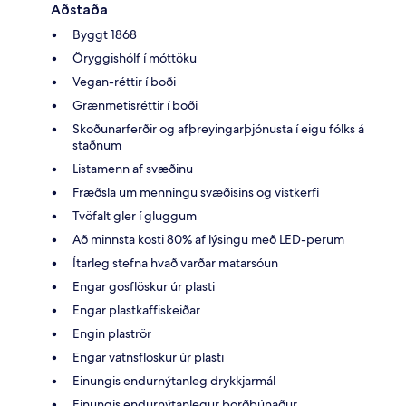
Aðstaða
Byggt 1868
Öryggishólf í móttöku
Vegan-réttir í boði
Grænmetisréttir í boði
Skoðunarferðir og afþreyingarþjónusta í eigu fólks á
staðnum
Listamenn af svæðinu
Fræðsla um menningu svæðisins og vistkerfi
Tvöfalt gler í gluggum
Að minnsta kosti 80% af lýsingu með LED-perum
Ítarleg stefna hvað varðar matarsóun
Engar gosflöskur úr plasti
Engar plastkaffiskeiðar
Engin plaströr
Engar vatnsflöskur úr plasti
Einungis endurnýtanleg drykkjarmál
Einungis endurnýtanlegur borðbúnaður