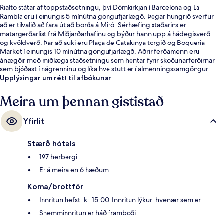
Rialto státar af toppstaðsetningu, því Dómkirkjan í Barcelona og La
Rambla eru í einungis 5 mínútna göngufjarlægð. Þegar hungrið sverfur
að er tilvalið að fara út að borða á Miró. Sérhæfing staðarins er
matargerðarlist frá Miðjarðarhafinu og býður hann upp á hádegisverð
og kvöldverð. Þar að auki eru Plaça de Catalunya torgið og Boqueria
Market í einungis 10 mínútna göngufjarlægð. Aðrir ferðamenn eru
ánægðir með miðlæga staðsetningu sem hentar fyrir skoðunarferðirnar
sem bjóðast í nágrenninu og líka hve stutt er í almenningssamgöngur:
Jaume I lestarstöðin er í 4 mínútna göngufjarlægð og Liceu lestarstöðin
Upplýsingar um rétt til afbókunar
er í 4 mínútna göngufjarlægð.
Meira um þennan gististað
Yfirlit
Stærð hótels
197 herbergi
Er á meira en 6 hæðum
Koma/brottför
Innritun hefst: kl. 15:00. Innritun lýkur: hvenær sem er
Snemminnritun er háð framboði