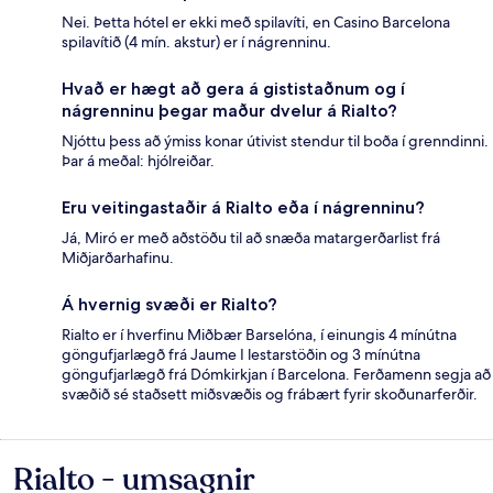
Nei. Þetta hótel er ekki með spilavíti, en Casino Barcelona
spilavítið (4 mín. akstur) er í nágrenninu.
Hvað er hægt að gera á gististaðnum og í
nágrenninu þegar maður dvelur á Rialto?
Njóttu þess að ýmiss konar útivist stendur til boða í grenndinni.
Þar á meðal: hjólreiðar.
Eru veitingastaðir á Rialto eða í nágrenninu?
Já, Miró er með aðstöðu til að snæða matargerðarlist frá
Miðjarðarhafinu.
Á hvernig svæði er Rialto?
Rialto er í hverfinu Miðbær Barselóna, í einungis 4 mínútna
göngufjarlægð frá Jaume I lestarstöðin og 3 mínútna
göngufjarlægð frá Dómkirkjan í Barcelona. Ferðamenn segja að
svæðið sé staðsett miðsvæðis og frábært fyrir skoðunarferðir.
Rialto - umsagnir
Umsagnir