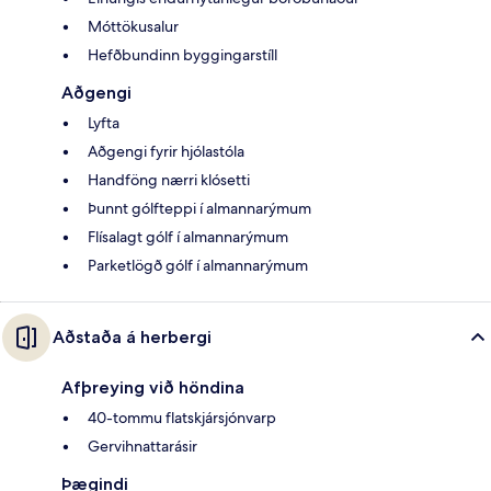
Móttökusalur
Hefðbundinn byggingarstíll
Aðgengi
Lyfta
Aðgengi fyrir hjólastóla
Handföng nærri klósetti
Þunnt gólfteppi í almannarýmum
Flísalagt gólf í almannarýmum
Parketlögð gólf í almannarýmum
Aðstaða á herbergi
Afþreying við höndina
40-tommu flatskjársjónvarp
Gervihnattarásir
Þægindi