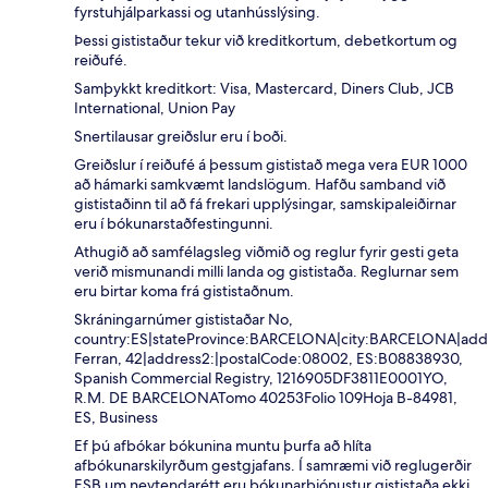
fyrstuhjálparkassi og utanhússlýsing.
Þessi gististaður tekur við kreditkortum, debetkortum og
reiðufé.
Samþykkt kreditkort: Visa, Mastercard, Diners Club, JCB
International, Union Pay
Snertilausar greiðslur eru í boði.
Greiðslur í reiðufé á þessum gististað mega vera EUR 1000
að hámarki samkvæmt landslögum. Hafðu samband við
gististaðinn til að fá frekari upplýsingar, samskipaleiðirnar
eru í bókunarstaðfestingunni.
Athugið að samfélagsleg viðmið og reglur fyrir gesti geta
verið mismunandi milli landa og gististaða. Reglurnar sem
eru birtar koma frá gististaðnum.
Skráningarnúmer gististaðar No,
country:ES|stateProvince:BARCELONA|city:BARCELONA|addr
Ferran, 42|address2:|postalCode:08002, ES:B08838930,
Spanish Commercial Registry, 1216905DF3811E0001YO,
R.M. DE BARCELONATomo 40253Folio 109Hoja B-84981,
ES, Business
Ef þú afbókar bókunina muntu þurfa að hlíta
afbókunarskilyrðum gestgjafans. Í samræmi við reglugerðir
ESB um neytendarétt eru bókunarþjónustur gististaða ekki