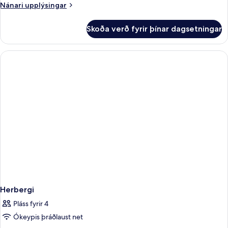
Nánari
Nánari upplýsingar
upplýsingar
fyrir
Skoða verð fyrir þínar dagsetningar
Herbergi
með
tvíbreiðu
rúmi
Herbergi
Pláss fyrir 4
Ókeypis þráðlaust net