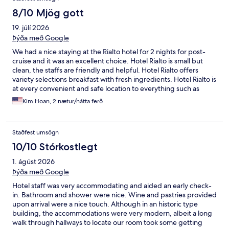
8/10 Mjög gott
19. júlí 2026
Þýða með Google
We had a nice staying at the Rialto hotel for 2 nights for post-
cruise and it was an excellent choice. Hotel Rialto is small but
clean, the staffs are friendly and helpful. Hotel Rialto offers
variety selections breakfast with fresh ingredients. Hotel Rialto is
at every convenient and safe location to everything such as
sightseeing, restaurants and shops within a short distance of
Kim Hoan, 2 nætur/nátta ferð
walking.
Staðfest umsögn
10/10 Stórkostlegt
1. ágúst 2026
Þýða með Google
Hotel staff was very accommodating and aided an early check-
in. Bathroom and shower were nice. Wine and pastries provided
upon arrival were a nice touch. Although in an historic type
building, the accommodations were very modern, albeit a long
walk through hallways to locate our room took some getting