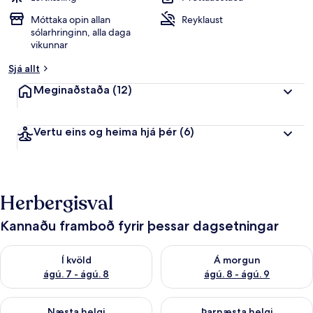
Móttaka opin allan
Reyklaust
sólarhringinn, alla daga
vikunnar
Sjá allt
Meginaðstaða
(12)
Vertu eins og heima hjá þér
(6)
Herbergisval
Kannaðu framboð fyrir þessar dagsetningar
Athuga framboð í kvöld ágú. 7 - ágú. 8
Athuga framboð á morgun ágú.
Í kvöld
Á morgun
ágú. 7 - ágú. 8
ágú. 8 - ágú. 9
Athuga framboð næstu helgi ágú. 7 - ágú. 9
Athuga framboð þarnæstu helgi
Næsta helgi
Þarnæsta helgi