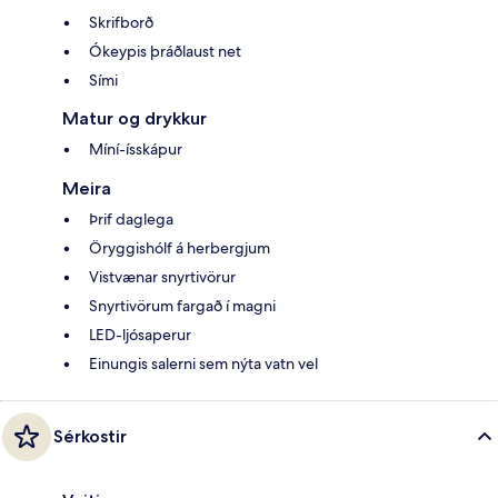
Skrifborð
Ókeypis þráðlaust net
Sími
Matur og drykkur
Míní-ísskápur
Meira
Þrif daglega
Öryggishólf á herbergjum
Vistvænar snyrtivörur
Snyrtivörum fargað í magni
LED-ljósaperur
Einungis salerni sem nýta vatn vel
Sérkostir