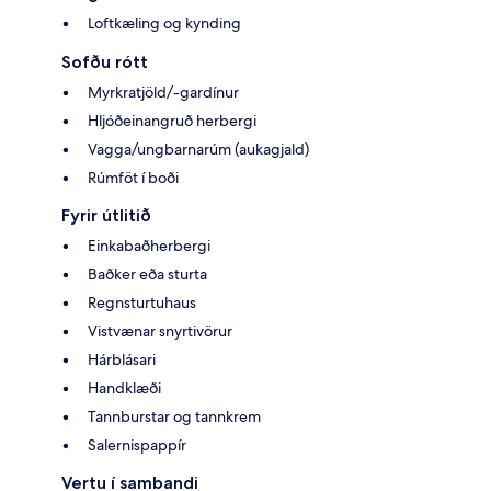
Loftkæling og kynding
Sofðu rótt
Myrkratjöld/-gardínur
Hljóðeinangruð herbergi
Vagga/ungbarnarúm (aukagjald)
Rúmföt í boði
Fyrir útlitið
Einkabaðherbergi
Baðker eða sturta
Regnsturtuhaus
Vistvænar snyrtivörur
Hárblásari
Handklæði
Tannburstar og tannkrem
Salernispappír
Vertu í sambandi