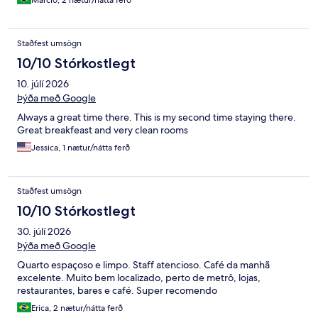
Marcio, 2 nætur/nátta ferð
Staðfest umsögn
10/10 Stórkostlegt
10. júlí 2026
Þýða með Google
Always a great time there. This is my second time staying there.
Great breakfeast and very clean rooms
Jessica, 1 nætur/nátta ferð
Staðfest umsögn
10/10 Stórkostlegt
30. júlí 2026
Þýða með Google
Quarto espaçoso e limpo. Staff atencioso. Café da manhã
excelente. Muito bem localizado, perto de metrô, lojas,
restaurantes, bares e café. Super recomendo
Erica, 2 nætur/nátta ferð