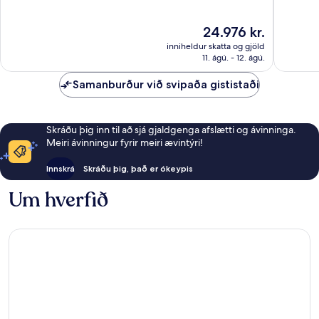
Stórkostlegt,
Dásamle
1.222
1.012
Verðið
24.976 kr.
umsagnir
umsagni
er
inniheldur skatta og gjöld
24.976 kr.
11. ágú. - 12. ágú.
Samanburður við svipaða gististaði
Skráðu þig inn til að sjá gjaldgenga afslætti og ávinninga.
Meiri ávinningur fyrir meiri ævintýri!
Innskrá
Skráðu þig, það er ókeypis
Um hverfið