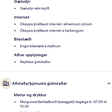
Gæludýr
Gæludýr ekki leyfð
Internet
Ókeypis þráðlaust internet í almennum rýmum
Ókeypis þráðlaust internet á herbergjum
Bílastæði
Engin bílastæði á staðnum
Aðrar upplýsingar
Reyklaus gististaður
Aðstaða/þjónusta gististaðar
Matur og drykkur
Morgunverðarhlaðborð (aukagjald) daglega kl. 07:00–kl.
10:30