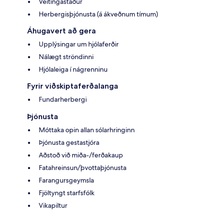
Veitingastaður
Herbergisþjónusta (á ákveðnum tímum)
Áhugavert að gera
Upplýsingar um hjólaferðir
Nálægt ströndinni
Hjólaleiga í nágrenninu
Fyrir viðskiptaferðalanga
Fundarherbergi
Þjónusta
Móttaka opin allan sólarhringinn
Þjónusta gestastjóra
Aðstoð við miða-/ferðakaup
Fatahreinsun/þvottaþjónusta
Farangursgeymsla
Fjöltyngt starfsfólk
Vikapiltur