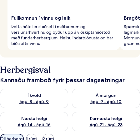
Fullkomnun í vinnu og leik
Bragðt
Þetta hótel er staðsett í miðbænum og
Spænsk 
verslunarhverfinu og býður upp á viðskiptamiðstöð
lágmarki
með fundarherbergjum. Heilsulindarþjónusta og bar
Morgunv
bíða eftir vinnu.
grænmet
Herbergisval
Kannaðu framboð fyrir þessar dagsetningar
Athuga framboð í kvöld ágú. 8 - ágú. 9
Athuga framboð á morgun ágú.
Í kvöld
Á morgun
ágú. 8 - ágú. 9
ágú. 9 - ágú. 10
Athuga framboð næstu helgi ágú. 14 - ágú. 16
Athuga framboð þarnæstu helg
Næsta helgi
Þarnæsta helgi
ágú. 14 - ágú. 16
ágú. 21 - ágú. 23
Síur
Öll herbergi
1 rúm
2 rúm