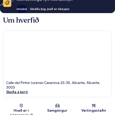
Innskrá
Skráðu þig, það er ókeypis
Um hverfið
Calle del Pintor Lorenzo Casanova,33-35, Alicante, Alicante,
3003
Skoða á korti
Kort
Hvað er í
Samgöngur
Veitingastaðir
nágrenninu?