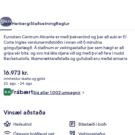
rra
Næsta
97+
Yfirlit
Herbergi
Staðsetning
Reglur
Eurostars Centrum Alicante er með þakverönd og þar að auki er El
Corte Ingles verslunarmiðstöðin í innan við 5 mínútna
göngufjarlægð. Á staðnum er veitingastaður þar sem hægt er að
grípa sér bita, og svo má láta stjana við sig með því að fara í nudd.
Bar/setustofa, líkamsræktaraðstaða og gufubað eru meðal annarra
hápunkta staðarins. Aðrir gestir hafa sérstaklega sagt að hjálpsamt
starfsfólk sé meðal helstu kosta gististaðarins.
Núverandi
16.973 kr.
verð
inniheldur skatta og gjöld
er
23. ágú. - 24. ágú.
Hádegisverður og kvöldverður í boði
16.973 kr.
Umsagnir
Frábært
8,6
Sjá allar 1.002 umsagnir
8,6 af 10
Vinsæl aðstaða
Heilsulind
Bílastæði í boði
Ókeypis þráðlaust net
Veitingastaður