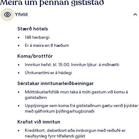
Meira um þennan gististað
Yfirlit
Stærð hótels
148 herbergi
Er á meira en 8 hæðum
Koma/brottför
Innritun hefst: kl. 15:00. Innritun lýkur: á miðnætti
Útritunartími er á hádegi
Sérstakar innritunarleiðbeiningar
Móttökustarfsfólk mun taka á móti gestum við komu á
gististaðinn
Upplýsingar sem koma frá gististaðnum gætu verið þýddar
með sjálfvirkum þýðingarhugbúnaði
Krafist við innritun
Kreditkort, debetkort eða innborgun með reiðufé er
nauðsynleg fyrir tilfallandi gjöld