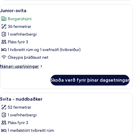
með
Skoða
Míníbar, öryggishólf í herbergi, skrif
8
tvíbreiðu
Junior-svíta
allar
rúmi
Borgarútsýni
myndir
36 fermetrar
fyrir
Junior-
1 svefnherbergi
svíta
Pláss fyrir 3
1 tvíbreitt rúm og 1 svefnsófi (tvíbreiður)
Ókeypis þráðlaust net
Nánari
Nánari upplýsingar
upplýsingar
fyrir
Skoða verð fyrir þínar dagsetningar
Junior-
svíta
Skoða
Svíta - nuddbaðker | Míníbar, öryggish
5
Svíta - nuddbaðker
allar
52 fermetrar
myndir
1 svefnherbergi
fyrir
Svíta
Pláss fyrir 3
-
1 meðalstórt tvíbreitt rúm