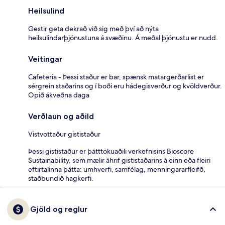
Heilsulind
Gestir geta dekrað við sig með því að nýta
heilsulindarþjónustuna á svæðinu. Á meðal þjónustu er nudd.
Veitingar
Cafeteria - Þessi staður er bar, spænsk matargerðarlist er
sérgrein staðarins og í boði eru hádegisverður og kvöldverður.
Opið ákveðna daga
Verðlaun og aðild
Vistvottaður gististaður
Þessi gististaður er þátttökuaðili verkefnisins Bioscore
Sustainability, sem mælir áhrif gististaðarins á einn eða fleiri
eftirtalinna þátta: umhverfi, samfélag, menningararfleifð,
staðbundið hagkerfi.
Gjöld og reglur