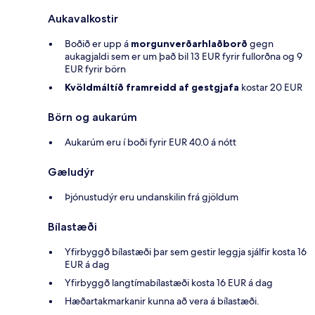
Aukavalkostir
Boðið er upp á
morgunverðarhlaðborð
gegn
aukagjaldi sem er um það bil 13 EUR fyrir fullorðna og 9
EUR fyrir börn
Kvöldmáltíð framreidd af gestgjafa
kostar 20 EUR
Börn og aukarúm
Aukarúm eru í boði fyrir EUR 40.0 á nótt
Gæludýr
Þjónustudýr eru undanskilin frá gjöldum
Bílastæði
Yfirbyggð bílastæði þar sem gestir leggja sjálfir kosta 16
EUR á dag
Yfirbyggð langtímabílastæði kosta 16 EUR á dag
Hæðartakmarkanir kunna að vera á bílastæði.