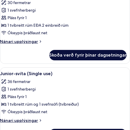
30 fermetrar
myndir
1 svefnherbergi
fyrir
Deluxe-
Pláss fyrir 1
herbergi
1 tvíbreitt rúm EÐA 2 einbreið rúm
fyrir
Ókeypis þráðlaust net
einn,
Nánari
Nánari upplýsingar
tvíbreitt
upplýsingar
rúm
fyrir
Skoða verð fyrir þínar dagsetningar
Deluxe-
herbergi
fyrir
Skoða
Míníbar, öryggishólf í herbergi, skrif
5
einn,
Junior-svíta (Single use)
allar
tvíbreitt
36 fermetrar
rúm
myndir
1 svefnherbergi
fyrir
Junior-
Pláss fyrir 1
svíta
1 tvíbreitt rúm og 1 svefnsófi (tvíbreiður)
(Single
Ókeypis þráðlaust net
use)
Nánari
Nánari upplýsingar
upplýsingar