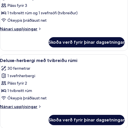
Herbergi
Pláss fyrir 3
fyrir
1 tvíbreitt rúm og 1 svefnsófi (tvíbreiður)
þrjá
Ókeypis þráðlaust net
Nánari
Nánari upplýsingar
upplýsingar
fyrir
Skoða verð fyrir þínar dagsetningar
Herbergi
fyrir
þrjá
Skoða
Míníbar, öryggishólf í herbergi, skrif
6
Deluxe-herbergi með tvíbreiðu rúmi
allar
30 fermetrar
myndir
1 svefnherbergi
fyrir
Deluxe-
Pláss fyrir 2
herbergi
1 tvíbreitt rúm
með
Ókeypis þráðlaust net
tvíbreiðu
Nánari
Nánari upplýsingar
rúmi
upplýsingar
fyrir
Skoða verð fyrir þínar dagsetningar
Deluxe-
herbergi