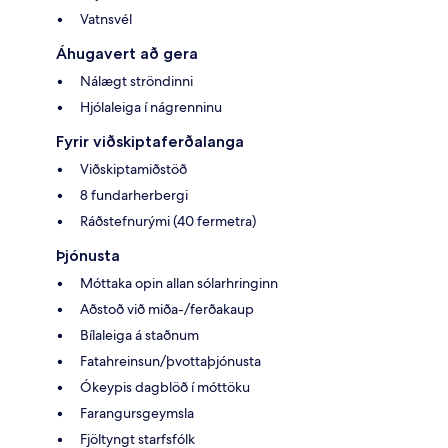
Vatnsvél
Áhugavert að gera
Nálægt ströndinni
Hjólaleiga í nágrenninu
Fyrir viðskiptaferðalanga
Viðskiptamiðstöð
8 fundarherbergi
Ráðstefnurými (40 fermetra)
Þjónusta
Móttaka opin allan sólarhringinn
Aðstoð við miða-/ferðakaup
Bílaleiga á staðnum
Fatahreinsun/þvottaþjónusta
Ókeypis dagblöð í móttöku
Farangursgeymsla
Fjöltyngt starfsfólk