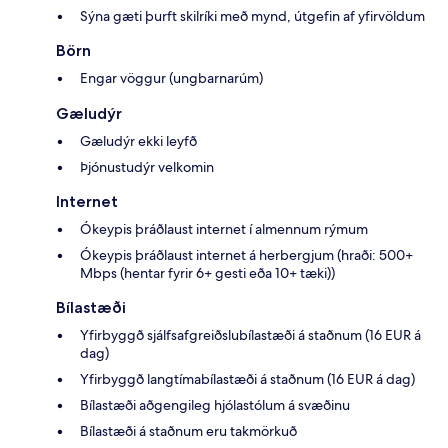
Sýna gæti þurft skilríki með mynd, útgefin af yfirvöldum
Börn
Engar vöggur (ungbarnarúm)
Gæludýr
Gæludýr ekki leyfð
Þjónustudýr velkomin
Internet
Ókeypis þráðlaust internet í almennum rýmum
Ókeypis þráðlaust internet á herbergjum (hraði: 500+
Mbps (hentar fyrir 6+ gesti eða 10+ tæki))
Bílastæði
Yfirbyggð sjálfsafgreiðslubílastæði á staðnum (16 EUR á
dag)
Yfirbyggð langtímabílastæði á staðnum (16 EUR á dag)
Bílastæði aðgengileg hjólastólum á svæðinu
Bílastæði á staðnum eru takmörkuð