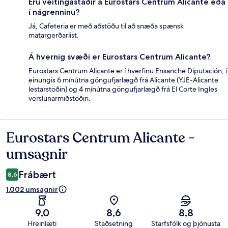
Eru veitingastaðir á Eurostars Centrum Alicante eða
í nágrenninu?
Já, Cafeteria er með aðstöðu til að snæða spænsk
matargerðarlist.
Á hvernig svæði er Eurostars Centrum Alicante?
Eurostars Centrum Alicante er í hverfinu Ensanche Diputación, í
einungis 6 mínútna göngufjarlægð frá Alicante (YJE-Alicante
lestarstöðin) og 4 mínútna göngufjarlægð frá El Corte Ingles
verslunarmiðstöðin.
Eurostars Centrum Alicante -
Umsagnir
umsagnir
Frábært
8,6
1.002 umsagnir
9,0
8,6
8,8
Hreinlæti
Staðsetning
Starfsfólk og þjónusta