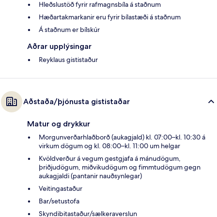
Hleðslustöð fyrir rafmagnsbíla á staðnum
Hæðartakmarkanir eru fyrir bílastæði á staðnum
Á staðnum er bílskúr
Aðrar upplýsingar
Reyklaus gististaður
Aðstaða/þjónusta gististaðar
Matur og drykkur
Morgunverðarhlaðborð (aukagjald) kl. 07:00–kl. 10:30 á
virkum dögum og kl. 08:00–kl. 11:00 um helgar
Kvöldverður á vegum gestgjafa á mánudögum,
þriðjudögum, miðvikudögum og fimmtudögum gegn
aukagjaldi (pantanir nauðsynlegar)
Veitingastaður
Bar/setustofa
Skyndibitastaður/sælkeraverslun