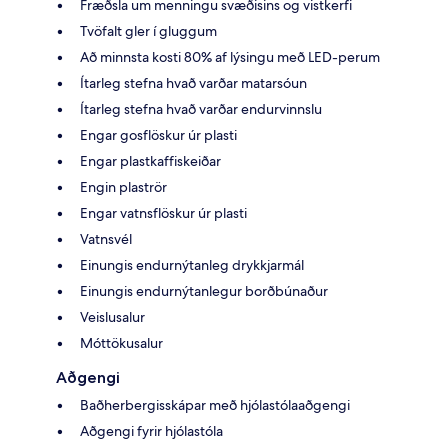
Fræðsla um menningu svæðisins og vistkerfi
Tvöfalt gler í gluggum
Að minnsta kosti 80% af lýsingu með LED-perum
Ítarleg stefna hvað varðar matarsóun
Ítarleg stefna hvað varðar endurvinnslu
Engar gosflöskur úr plasti
Engar plastkaffiskeiðar
Engin plaströr
Engar vatnsflöskur úr plasti
Vatnsvél
Einungis endurnýtanleg drykkjarmál
Einungis endurnýtanlegur borðbúnaður
Veislusalur
Móttökusalur
Aðgengi
Baðherbergisskápar með hjólastólaaðgengi
Aðgengi fyrir hjólastóla