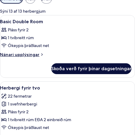
í
boði
Sýni 13 af 13 herbergjum
fyrir
Skoða
Míníbar, öryggishólf í herbergi, skrif
4
Basic Double Room
herbergi
allar
Pláss fyrir 2
myndir
1 tvíbreitt rúm
fyrir
Basic
Ókeypis þráðlaust net
Double
Nánari
Nánari upplýsingar
Room
upplýsingar
fyrir
Skoða verð fyrir þínar dagsetningar
Basic
Double
Room
Skoða
Míníbar, öryggishólf í herbergi, skrif
6
Herbergi fyrir tvo
allar
22 fermetrar
myndir
1 svefnherbergi
fyrir
Herbergi
Pláss fyrir 2
fyrir
1 tvíbreitt rúm EÐA 2 einbreið rúm
tvo
Ókeypis þráðlaust net