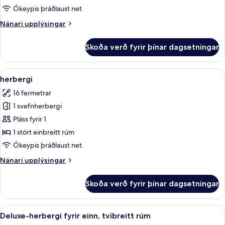
nuddbaðker
Ókeypis þráðlaust net
Nánari
Nánari upplýsingar
upplýsingar
fyrir
Skoða verð fyrir þínar dagsetningar
Svíta
-
nuddbaðker
Skoða
Míníbar, öryggishólf í herbergi, skrif
4
herbergi
allar
16 fermetrar
myndir
1 svefnherbergi
fyrir
herbergi
Pláss fyrir 1
1 stórt einbreitt rúm
Ókeypis þráðlaust net
Nánari
Nánari upplýsingar
upplýsingar
fyrir
Skoða verð fyrir þínar dagsetningar
herbergi
Skoða
Míníbar, öryggishólf í herbergi, skrif
7
Deluxe-herbergi fyrir einn, tvíbreitt rúm
allar