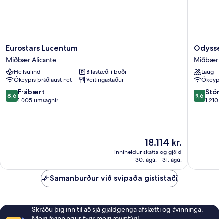
Eurostars
Odysse
Eurostars Lucentum
Odyss
Lucentum
Rooms
Miðbær Alicante
Miðbær 
Miðbær
Miðbær
Heilsulind
Bílastæði í boði
Laug
Alicante
Alicante
Ókeypis þráðlaust net
Veitingastaður
Ókeypi
8.6
9.6
Frábært
Stó
8,6
9,6
af
af
1.005 umsagnir
1.21
10,
10,
Frábært,
Stórkost
1.005
1.210
umsagnir
umsagni
Verðið
18.114 kr.
er
inniheldur skatta og gjöld
18.114 kr.
30. ágú. - 31. ágú.
Samanburður við svipaða gististaði
Skráðu þig inn til að sjá gjaldgenga afslætti og ávinninga.
Meiri ávinningur fyrir meiri ævintýri!