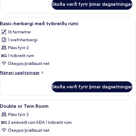
fyrir
Skoða verð fyrir þínar dagsetningar
Junior-
svíta
(Single
Skoða
Míníbar, öryggishólf í herbergi, skrif
4
use)
Basic-herbergi með tvíbreiðu rúmi
allar
16 fermetrar
myndir
1 svefnherbergi
fyrir
Basic-
Pláss fyrir 2
herbergi
1 tvíbreitt rúm
með
Ókeypis þráðlaust net
tvíbreiðu
Nánari
Nánari upplýsingar
rúmi
upplýsingar
fyrir
Skoða verð fyrir þínar dagsetningar
Basic-
herbergi
með
Skoða
Míníbar, öryggishólf í herbergi, skrif
6
tvíbreiðu
Double or Twin Room
allar
rúmi
Pláss fyrir 2
myndir
2 einbreið rúm EÐA 1 tvíbreitt rúm
fyrir
Double
Ókeypis þráðlaust net