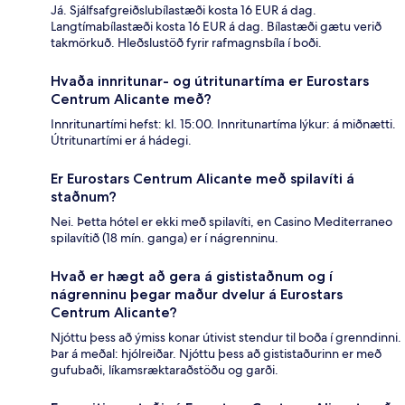
Já. Sjálfsafgreiðslubílastæði kosta 16 EUR á dag.
Langtímabílastæði kosta 16 EUR á dag. Bílastæði gætu verið
takmörkuð. Hleðslustöð fyrir rafmagnsbíla í boði.
Hvaða innritunar- og útritunartíma er Eurostars
Centrum Alicante með?
Innritunartími hefst: kl. 15:00. Innritunartíma lýkur: á miðnætti.
Útritunartími er á hádegi.
Er Eurostars Centrum Alicante með spilavíti á
staðnum?
Nei. Þetta hótel er ekki með spilavíti, en Casino Mediterraneo
spilavítið (18 mín. ganga) er í nágrenninu.
Hvað er hægt að gera á gististaðnum og í
nágrenninu þegar maður dvelur á Eurostars
Centrum Alicante?
Njóttu þess að ýmiss konar útivist stendur til boða í grenndinni.
Þar á meðal: hjólreiðar. Njóttu þess að gististaðurinn er með
gufubaði, líkamsræktaraðstöðu og garði.