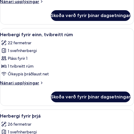
Nánari
Nánari upplýsingar
upplýsingar
fyrir
Skoða verð fyrir þínar dagsetningar
Herbergi
fyrir
tvo
Skoða
Míníbar, öryggishólf í herbergi, skrif
6
Herbergi fyrir einn, tvíbreitt rúm
allar
22 fermetrar
myndir
1 svefnherbergi
fyrir
Herbergi
Pláss fyrir 1
fyrir
1 tvíbreitt rúm
einn,
Ókeypis þráðlaust net
tvíbreitt
Nánari
Nánari upplýsingar
rúm
upplýsingar
fyrir
Skoða verð fyrir þínar dagsetningar
Herbergi
fyrir
einn,
Skoða
Herbergi fyrir þrjá | Míníbar, öryggish
4
tvíbreitt
Herbergi fyrir þrjá
allar
rúm
26 fermetrar
myndir
1 svefnherbergi
fyrir