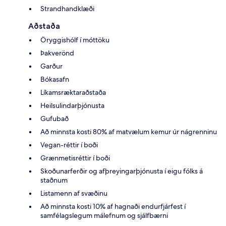
Strandhandklæði
Aðstaða
Öryggishólf í móttöku
Þakverönd
Garður
Bókasafn
Líkamsræktaraðstaða
Heilsulindarþjónusta
Gufubað
Að minnsta kosti 80% af matvælum kemur úr nágrenninu
Vegan-réttir í boði
Grænmetisréttir í boði
Skoðunarferðir og afþreyingarþjónusta í eigu fólks á
staðnum
Listamenn af svæðinu
Að minnsta kosti 10% af hagnaði endurfjárfest í
samfélagslegum málefnum og sjálfbærni