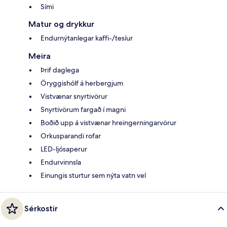
Sími
Matur og drykkur
Endurnýtanlegar kaffi-/tesíur
Meira
Þrif daglega
Öryggishólf á herbergjum
Vistvænar snyrtivörur
Snyrtivörum fargað í magni
Boðið upp á vistvænar hreingerningarvörur
Orkusparandi rofar
LED-ljósaperur
Endurvinnsla
Einungis sturtur sem nýta vatn vel
Sérkostir