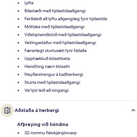
Lyfta
Bílastæði með hjólastólaaðgengi
Ferðaleið að lyftu aðgengileg fyrir hjólastóla
Móttaka með hjólastólaaðgengi
Viðskiptamiðstöð með hjólastólaaðgengi
Veitingastaður með hjólastólaaðgengi
Færanlegt sturtusæti fyrir fatlaða
Upphækkuð klósettseta
Handföng nærri klósetti
Neyðarstrengur á baðherbergi
Sturta með hjólastólaaðgengi
Vel lýst leið að inngangi
Aðstaða á herbergi
Afþreying við höndina
32-tommu flatskjársjónvarp