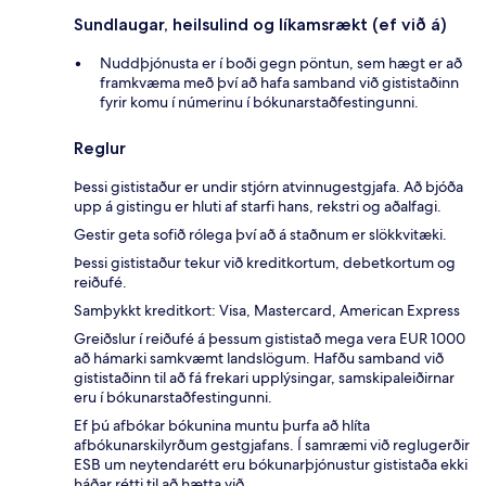
Sundlaugar, heilsulind og líkamsrækt (ef við á)
Nuddþjónusta er í boði gegn pöntun, sem hægt er að
framkvæma með því að hafa samband við gististaðinn
fyrir komu í númerinu í bókunarstaðfestingunni.
Reglur
Þessi gististaður er undir stjórn atvinnugestgjafa. Að bjóða
upp á gistingu er hluti af starfi hans, rekstri og aðalfagi.
Gestir geta sofið rólega því að á staðnum er slökkvitæki.
Þessi gististaður tekur við kreditkortum, debetkortum og
reiðufé.
Samþykkt kreditkort: Visa, Mastercard, American Express
Greiðslur í reiðufé á þessum gististað mega vera EUR 1000
að hámarki samkvæmt landslögum. Hafðu samband við
gististaðinn til að fá frekari upplýsingar, samskipaleiðirnar
eru í bókunarstaðfestingunni.
Ef þú afbókar bókunina muntu þurfa að hlíta
afbókunarskilyrðum gestgjafans. Í samræmi við reglugerðir
ESB um neytendarétt eru bókunarþjónustur gististaða ekki
háðar rétti til að hætta við.