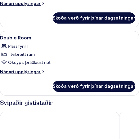
or
Nánari
Nánari upplýsingar
Twin
upplýsingar
fyrir
Room
Skoða verð fyrir þínar dagsetningar
Double
or
Twin
Skoða
Míníbar, öryggishólf í herbergi, skrif
3
Room
Double Room
allar
Pláss fyrir 1
myndir
1 tvíbreitt rúm
fyrir
Double
Ókeypis þráðlaust net
Room
Nánari
Nánari upplýsingar
upplýsingar
fyrir
Skoða verð fyrir þínar dagsetningar
Double
Room
Svipaðir gististaðir
Eurostars Lucentum
Odyssey