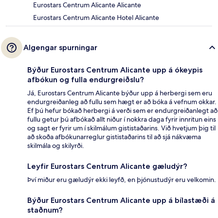
Eurostars Centrum Alicante Alicante
Eurostars Centrum Alicante Hotel Alicante
Algengar spurningar
Býður Eurostars Centrum Alicante upp á ókeypis
afbókun og fulla endurgreiðslu?
Já, Eurostars Centrum Alicante býður upp á herbergi sem eru
endurgreiðanleg að fullu sem hægt er að bóka á vefnum okkar.
Ef þú hefur bókað herbergi á verði sem er endurgreiðanlegt að
fullu getur þú afbókað allt niður í nokkra daga fyrir innritun eins
og sagt er fyrir um í skilmálum gististaðarins. Við hvetjum þig til
að skoða afbókunarreglur gististaðarins til að sjá nákvæma
skilmála og skilyrði.
Leyfir Eurostars Centrum Alicante gæludýr?
Því miður eru gæludýr ekki leyfð, en þjónustudýr eru velkomin.
Býður Eurostars Centrum Alicante upp á bílastæði á
staðnum?