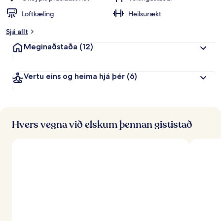
Loftkæling
Heilsurækt
Sjá allt
Meginaðstaða
(12)
Vertu eins og heima hjá þér
(6)
Hvers vegna við elskum þennan gististað