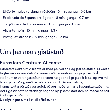
El Corte Ingles verslunarmiðstöðin
- 6 mín. ganga
- 0.6 km
Explanada de Espana breiðgatan
- 8 mín. ganga
- 0.7 km
Torgið Plaza de los Luceros
- 10 mín. ganga
- 0.8 km
Alicante-höfn
- 15 mín. ganga
- 1.3 km
Postiguet ströndin
- 19 mín. ganga
- 1.6 km
Um þennan gististað
Eurostars Centrum Alicante
Eurostars Centrum Alicante er með þakverönd og þar að auki er El Corte
Ingles verslunarmiðstöðin í innan við 5 mínútna göngufjarlægð. Á
staðnum er veitingastaður þar sem hægt er að grípa sér bita, og svo má
láta stjana við sig með því að fara í nudd. Bar/setustofa,
líkamsræktaraðstaða og gufubað eru meðal annarra hápunkta staðarins.
Aðrir gestir hafa sérstaklega sagt að hjálpsamt starfsfólk sé meðal helstu
kosta gististaðarins.
Upplýsingar um rétt til afbókunar