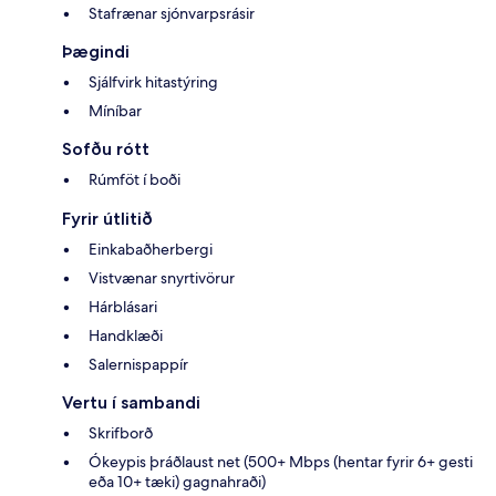
Stafrænar sjónvarpsrásir
Þægindi
Sjálfvirk hitastýring
Míníbar
Sofðu rótt
Rúmföt í boði
Fyrir útlitið
Einkabaðherbergi
Vistvænar snyrtivörur
Hárblásari
Handklæði
Salernispappír
Vertu í sambandi
Skrifborð
Ókeypis þráðlaust net (500+ Mbps (hentar fyrir 6+ gesti
eða 10+ tæki) gagnahraði)