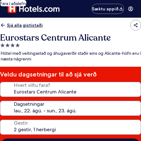
Fara í aðalefni
Sæktu appið
Sjá alla gististaði
Eurostars Centrum Alicante
4.0
stjörnu
Hótel með veitingastað og áhugaverðir staðir eins og Alicante-höfn eru í
gististaður
næsta nágrenni
Veldu dagsetningar til að sjá verð
Hvert viltu fara?
Dagsetningar
Gestir