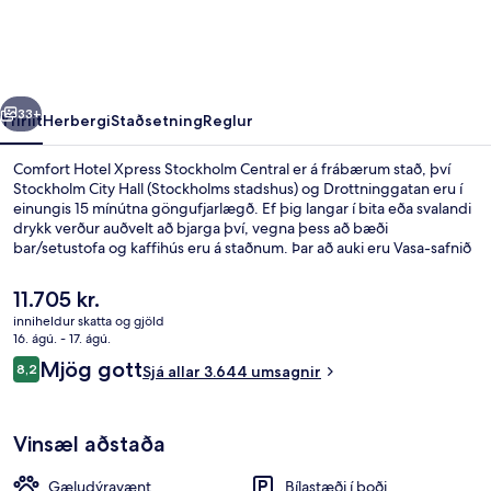
Stockholm
Central
rra
Næsta
33+
Yfirlit
Herbergi
Staðsetning
Reglur
Comfort Hotel Xpress Stockholm Central er á frábærum stað, því
Stockholm City Hall (Stockholms stadshus) og Drottninggatan eru í
einungis 15 mínútna göngufjarlægð. Ef þig langar í bita eða svalandi
drykk verður auðvelt að bjarga því, vegna þess að bæði
bar/setustofa og kaffihús eru á staðnum. Þar að auki eru Vasa-safnið
og Konunglega sænska óperan í einungis 5 mínútna akstursfjarlægð.
Aðrir ferðamenn eru sérstaklega ánægðir með hversu stutt er í
Núverandi
11.705 kr.
almenningssamgöngur: Central lestarstöðin er í 2 mínútna
verð
inniheldur skatta og gjöld
göngufjarlægð og Hötorget lestarstöðin er í 7 mínútna
er
16. ágú. - 17. ágú.
göngufjarlægð.
Framhlið gististaðar
11.705 kr.
Umsagnir
Mjög gott
8,2
Sjá allar 3.644 umsagnir
8,2 af 10
Vinsæl aðstaða
Gæludýravænt
Bílastæði í boði