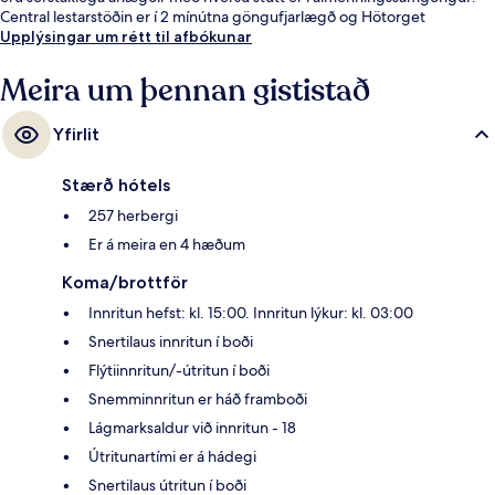
Central lestarstöðin er í 2 mínútna göngufjarlægð og Hötorget
lestarstöðin er í 7 mínútna göngufjarlægð.
Upplýsingar um rétt til afbókunar
Meira um þennan gististað
Yfirlit
Stærð hótels
257 herbergi
Er á meira en 4 hæðum
Koma/brottför
Innritun hefst: kl. 15:00. Innritun lýkur: kl. 03:00
Snertilaus innritun í boði
Flýtiinnritun/-útritun í boði
Snemminnritun er háð framboði
Lágmarksaldur við innritun - 18
Útritunartími er á hádegi
Snertilaus útritun í boði