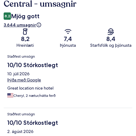
Central - umsagnir
Mjög gott
8,2
3.644 umsagnir
8,2
7,4
8,4
Hreinlæti
Þjónusta
Starfsfólk og þjónusta
Umsagnir
Staðfest umsögn
10/10 Stórkostlegt
10. júlí 2026
Þýða með Google
Great location nice hotel
Cheryl, 2 nætur/nátta ferð
Staðfest umsögn
10/10 Stórkostlegt
2. ágúst 2026