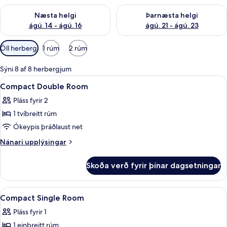
Athuga framboð næstu helgi ágú. 14 - ágú. 16
Athuga framboð þarnæstu helg
Næsta helgi
Þarnæsta helgi
ágú. 14 - ágú. 16
ágú. 21 - ágú. 23
Síur
Öll herbergi
1 rúm
2 rúm
í
boði
Sýni 8 af 8 herbergjum
fyrir
Skoða
Myrkratjöld/-gardínur, ókeypis þráðl
4
Compact Double Room
herbergi
allar
Pláss fyrir 2
myndir
1 tvíbreitt rúm
fyrir
Compact
Ókeypis þráðlaust net
Double
Nánari
Nánari upplýsingar
Room
upplýsingar
fyrir
Skoða verð fyrir þínar dagsetningar
Compact
Double
Room
Skoða
Myrkratjöld/-gardínur, ókeypis þráðl
1
Compact Single Room
allar
Pláss fyrir 1
myndir
1 einbreitt rúm