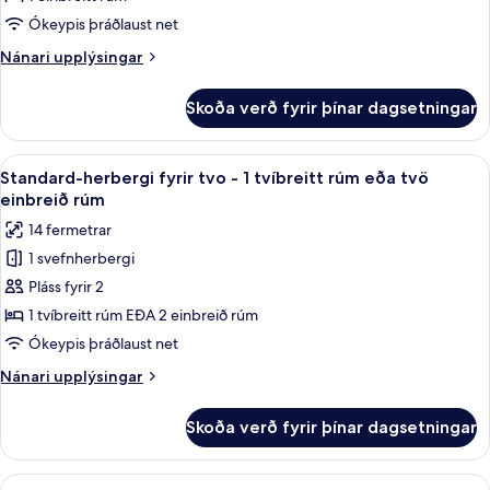
fyrir
Compact
Ókeypis þráðlaust net
Single
Nánari
Nánari upplýsingar
Room
upplýsingar
fyrir
Skoða verð fyrir þínar dagsetningar
Compact
Single
Room
Skoða
Myrkratjöld/-gardínur, ókeypis þráðl
6
Standard-herbergi fyrir tvo - 1 tvíbreitt rúm eða tvö
allar
einbreið rúm
myndir
14 fermetrar
fyrir
1 svefnherbergi
Standard-
Pláss fyrir 2
herbergi
fyrir
1 tvíbreitt rúm EÐA 2 einbreið rúm
tvo
Ókeypis þráðlaust net
-
Nánari
Nánari upplýsingar
1
upplýsingar
tvíbreitt
fyrir
Skoða verð fyrir þínar dagsetningar
Standard-
rúm
herbergi
eða
fyrir
Skoða
Myrkratjöld/-gardínur, ókeypis þráðl