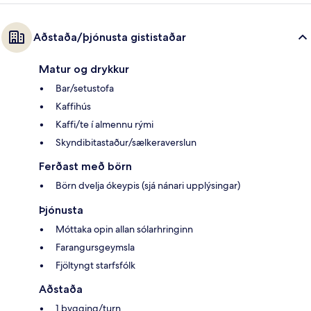
Aðstaða/þjónusta gististaðar
Matur og drykkur
Bar/setustofa
Kaffihús
Kaffi/te í almennu rými
Skyndibitastaður/sælkeraverslun
Ferðast með börn
Börn dvelja ókeypis (sjá nánari upplýsingar)
Þjónusta
Móttaka opin allan sólarhringinn
Farangursgeymsla
Fjöltyngt starfsfólk
Aðstaða
1 bygging/turn