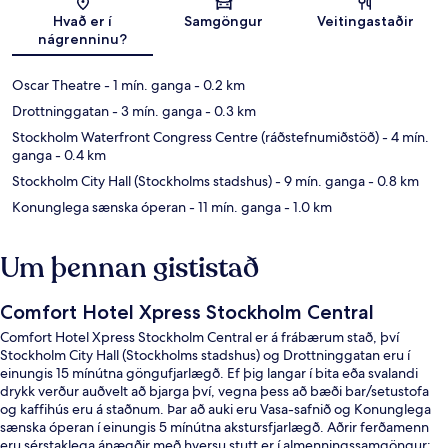
Kort
Hvað er í
Samgöngur
Veitingastaðir
nágrenninu?
Oscar Theatre
- 1 mín. ganga
- 0.2 km
Drottninggatan
- 3 mín. ganga
- 0.3 km
Stockholm Waterfront Congress Centre (ráðstefnumiðstöð)
- 4 mín.
ganga
- 0.4 km
Stockholm City Hall (Stockholms stadshus)
- 9 mín. ganga
- 0.8 km
Konunglega sænska óperan
- 11 mín. ganga
- 1.0 km
Um þennan gististað
Comfort Hotel Xpress Stockholm Central
Comfort Hotel Xpress Stockholm Central er á frábærum stað, því
Stockholm City Hall (Stockholms stadshus) og Drottninggatan eru í
einungis 15 mínútna göngufjarlægð. Ef þig langar í bita eða svalandi
drykk verður auðvelt að bjarga því, vegna þess að bæði bar/setustofa
og kaffihús eru á staðnum. Þar að auki eru Vasa-safnið og Konunglega
sænska óperan í einungis 5 mínútna akstursfjarlægð. Aðrir ferðamenn
eru sérstaklega ánægðir með hversu stutt er í almenningssamgöngur: