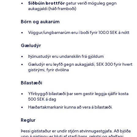
Síðbúin brottför
getur verið möguleg gegn
aukagjaldi (háð framboði)
Börn og aukarúm
Vöggur/ungbarnarúm eru í boði fyrir 100.0 SEK á nótt
Gæludýr
Þjónustudýr eru undanskilin frá gjöldum
Gæludýr eru leyfð gegn aukagjaldi, SEK 300 fyrir hvert
gistirými, fyrir dvölina
Bílastæði
Yfirbyggð bílastæði þar sem gestir leggja sjálfir kosta
500 SEK á dag
Hæðartakmarkanir kunna að vera á bílastæði.
Reglur
Þessi gististaður er undir stjórn atvinnugestgjafa. Að bjóða
upp á gistingu er hluti af starfi hans, rekstri og aðalfagi.