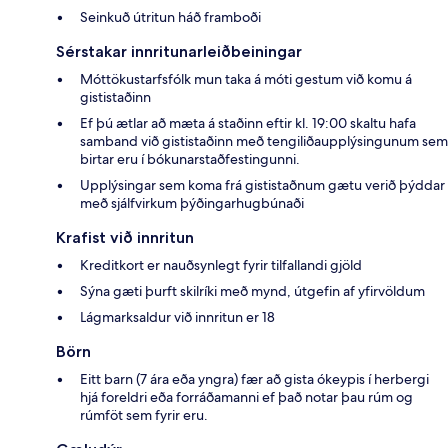
Seinkuð útritun háð framboði
Sérstakar innritunarleiðbeiningar
Móttökustarfsfólk mun taka á móti gestum við komu á
gististaðinn
Ef þú ætlar að mæta á staðinn eftir kl. 19:00 skaltu hafa
samband við gististaðinn með tengiliðaupplýsingunum sem
birtar eru í bókunarstaðfestingunni.
Upplýsingar sem koma frá gististaðnum gætu verið þýddar
með sjálfvirkum þýðingarhugbúnaði
Krafist við innritun
Kreditkort er nauðsynlegt fyrir tilfallandi gjöld
Sýna gæti þurft skilríki með mynd, útgefin af yfirvöldum
Lágmarksaldur við innritun er 18
Börn
Eitt barn (7 ára eða yngra) fær að gista ókeypis í herbergi
hjá foreldri eða forráðamanni ef það notar þau rúm og
rúmföt sem fyrir eru.