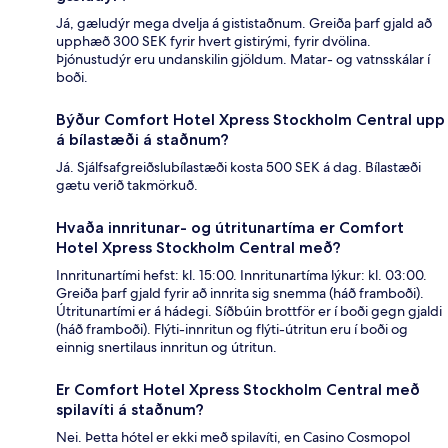
Já, gæludýr mega dvelja á gististaðnum. Greiða þarf gjald að
upphæð 300 SEK fyrir hvert gistirými, fyrir dvölina.
Þjónustudýr eru undanskilin gjöldum. Matar- og vatnsskálar í
boði.
Býður Comfort Hotel Xpress Stockholm Central upp
á bílastæði á staðnum?
Já. Sjálfsafgreiðslubílastæði kosta 500 SEK á dag. Bílastæði
gætu verið takmörkuð.
Hvaða innritunar- og útritunartíma er Comfort
Hotel Xpress Stockholm Central með?
Innritunartími hefst: kl. 15:00. Innritunartíma lýkur: kl. 03:00.
Greiða þarf gjald fyrir að innrita sig snemma (háð framboði).
Útritunartími er á hádegi. Síðbúin brottför er í boði gegn gjaldi
(háð framboði). Flýti-innritun og flýti-útritun eru í boði og
einnig snertilaus innritun og útritun.
Er Comfort Hotel Xpress Stockholm Central með
spilavíti á staðnum?
Nei. Þetta hótel er ekki með spilavíti, en Casino Cosmopol