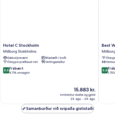
Cabin)
Hotel
Best
Hotel C Stockholm
Best W
C
Western
Miðborg Stokkhólms
Miðborg
Stockholm
and
Gæludýravænt
Bílastæði í boði
Ókeypi
Miðborg
hotel
Ókeypis þráðlaust net
Veitingastaður
Heilsu
Stokkhólms
Miðbor
Stokkhó
8.8
8.8
Frábært
Frá
8,8
8,8
af
af
4.718 umsagnir
1.75
10,
10,
Frábært,
Frábært
4.718
1.753
Verðið
15.883 kr.
umsagnir
umsagni
er
inniheldur skatta og gjöld
15.883 kr.
23. ágú. - 24. ágú.
Samanburður við svipaða gististaði