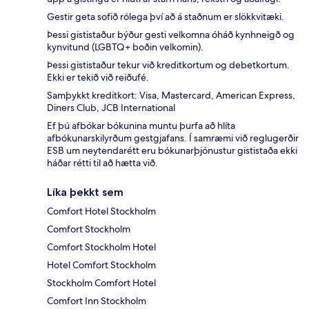
Gestir geta sofið rólega því að á staðnum er slökkvitæki.
Þessi gististaður býður gesti velkomna óháð kynhneigð og
kynvitund (LGBTQ+ boðin velkomin).
Þessi gististaður tekur við kreditkortum og debetkortum.
Ekki er tekið við reiðufé.
Samþykkt kreditkort: Visa, Mastercard, American Express,
Diners Club, JCB International
Ef þú afbókar bókunina muntu þurfa að hlíta
afbókunarskilyrðum gestgjafans. Í samræmi við reglugerðir
ESB um neytendarétt eru bókunarþjónustur gististaða ekki
háðar rétti til að hætta við.
Líka þekkt sem
Comfort Hotel Stockholm
Comfort Stockholm
Comfort Stockholm Hotel
Hotel Comfort Stockholm
Stockholm Comfort Hotel
Comfort Inn Stockholm