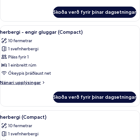
-
upplýsingar
engir
fyrir
Skoða verð fyrir þínar dagsetningar
Herbergi
gluggar
með
(Compact)
tvíbreiðu
Skoða
Myrkratjöld/-gardínur, ókeypis þráðl
4
rúmi
herbergi - engir gluggar (Compact)
allar
-
10 fermetrar
engir
myndir
gluggar
1 svefnherbergi
fyrir
(Compact)
herbergi
Pláss fyrir 1
-
1 einbreitt rúm
engir
Ókeypis þráðlaust net
gluggar
Nánari
Nánari upplýsingar
(Compact)
upplýsingar
fyrir
Skoða verð fyrir þínar dagsetningar
herbergi
-
engir
Skoða
Myrkratjöld/-gardínur, ókeypis þráðl
5
gluggar
herbergi (Compact)
allar
(Compact)
10 fermetrar
myndir
1 svefnherbergi
fyrir