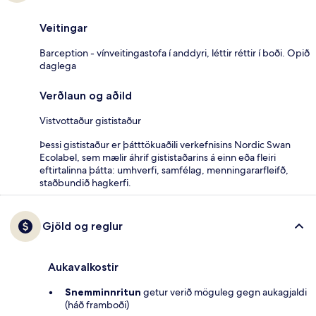
Veitingar
Barception - vínveitingastofa í anddyri, léttir réttir í boði. Opið
daglega
Verðlaun og aðild
Vistvottaður gististaður
Þessi gististaður er þátttökuaðili verkefnisins Nordic Swan
Ecolabel, sem mælir áhrif gististaðarins á einn eða fleiri
eftirtalinna þátta: umhverfi, samfélag, menningararfleifð,
staðbundið hagkerfi.
Gjöld og reglur
Aukavalkostir
Snemminnritun
getur verið möguleg gegn aukagjaldi
(háð framboði)