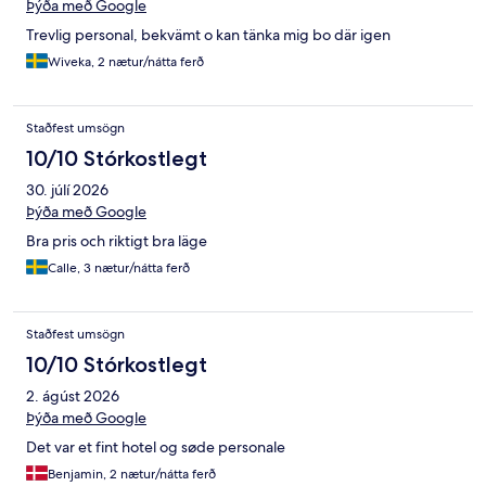
Þýða með Google
Trevlig personal, bekvämt o kan tänka mig bo där igen
Wiveka, 2 nætur/nátta ferð
Staðfest umsögn
10/10 Stórkostlegt
30. júlí 2026
Þýða með Google
Bra pris och riktigt bra läge
Calle, 3 nætur/nátta ferð
Staðfest umsögn
10/10 Stórkostlegt
2. ágúst 2026
Þýða með Google
Det var et fint hotel og søde personale
Benjamin, 2 nætur/nátta ferð