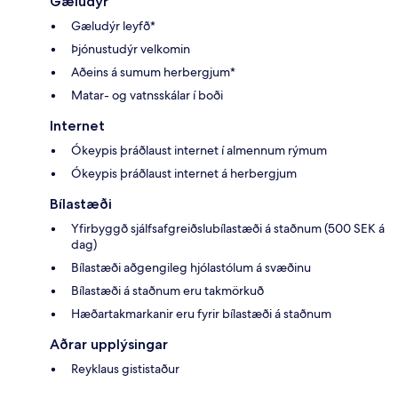
Gæludýr
Gæludýr leyfð*
Þjónustudýr velkomin
Aðeins á sumum herbergjum*
Matar- og vatnsskálar í boði
Internet
Ókeypis þráðlaust internet í almennum rýmum
Ókeypis þráðlaust internet á herbergjum
Bílastæði
Yfirbyggð sjálfsafgreiðslubílastæði á staðnum (500 SEK á
dag)
Bílastæði aðgengileg hjólastólum á svæðinu
Bílastæði á staðnum eru takmörkuð
Hæðartakmarkanir eru fyrir bílastæði á staðnum
Aðrar upplýsingar
Reyklaus gististaður