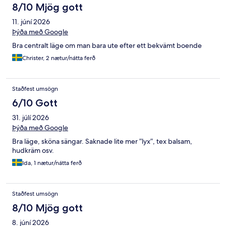
8/10 Mjög gott
11. júní 2026
Þýða með Google
Bra centralt läge om man bara ute efter ett bekvämt boende
Christer, 2 nætur/nátta ferð
Staðfest umsögn
6/10 Gott
31. júlí 2026
Þýða með Google
Bra läge, sköna sängar. Saknade lite mer ”lyx”, tex balsam,
hudkräm osv.
Ida, 1 nætur/nátta ferð
Staðfest umsögn
8/10 Mjög gott
8. júní 2026