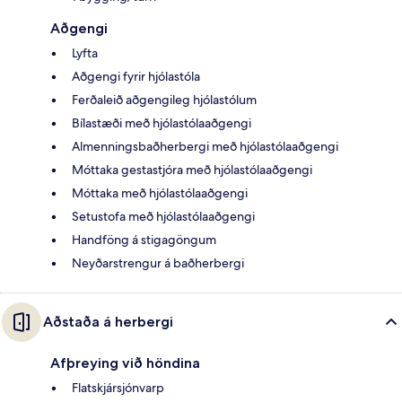
Aðgengi
Lyfta
Aðgengi fyrir hjólastóla
Ferðaleið aðgengileg hjólastólum
Bílastæði með hjólastólaaðgengi
Almenningsbaðherbergi með hjólastólaaðgengi
Móttaka gestastjóra með hjólastólaaðgengi
Móttaka með hjólastólaaðgengi
Setustofa með hjólastólaaðgengi
Handföng á stigagöngum
Neyðarstrengur á baðherbergi
Aðstaða á herbergi
Afþreying við höndina
Flatskjársjónvarp