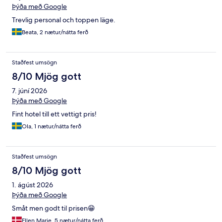
Þýða með Google
Trevlig personal och toppen läge.
Beata, 2 nætur/nátta ferð
Staðfest umsögn
8/10 Mjög gott
7. júní 2026
Þýða með Google
Fint hotel till ett vettigt pris!
Ola, 1 nætur/nátta ferð
Staðfest umsögn
8/10 Mjög gott
1. ágúst 2026
Þýða með Google
Småt men godt til prisen😁
Ellen Marie, 5 nætur/nátta ferð