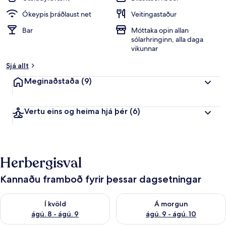
Ókeypis þráðlaust net
Veitingastaður
Bar
Móttaka opin allan
sólarhringinn, alla daga
vikunnar
Sjá allt
Meginaðstaða
(9)
Vertu eins og heima hjá þér
(6)
Herbergisval
Kannaðu framboð fyrir þessar dagsetningar
Athuga framboð í kvöld ágú. 8 - ágú. 9
Athuga framboð á morgun ágú.
Í kvöld
Á morgun
ágú. 8 - ágú. 9
ágú. 9 - ágú. 10