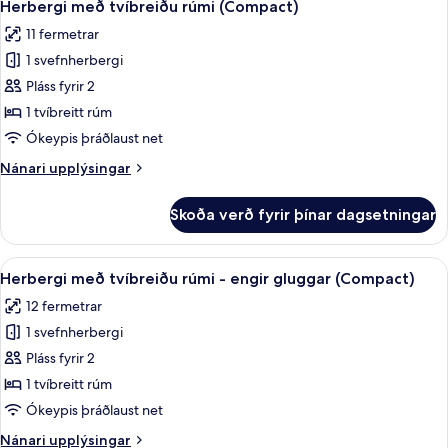
tvö
6
tvo
Herbergi með tvíbreiðu rúmi (Compact)
allar
-
einbreið
11 fermetrar
1
myndir
rúm
tvíbreitt
1 svefnherbergi
fyrir
rúm
Herbergi
Pláss fyrir 2
eða
með
tvö
1 tvíbreitt rúm
einbreið
tvíbreiðu
Ókeypis þráðlaust net
rúm
rúmi
Nánari
Nánari upplýsingar
(Compact)
upplýsingar
fyrir
Skoða verð fyrir þínar dagsetningar
Herbergi
með
tvíbreiðu
Skoða
Myrkratjöld/-gardínur, ókeypis þráðl
4
rúmi
Herbergi með tvíbreiðu rúmi - engir gluggar (Compact)
allar
(Compact)
12 fermetrar
myndir
1 svefnherbergi
fyrir
Herbergi
Pláss fyrir 2
með
1 tvíbreitt rúm
tvíbreiðu
Ókeypis þráðlaust net
rúmi
Nánari
Nánari upplýsingar