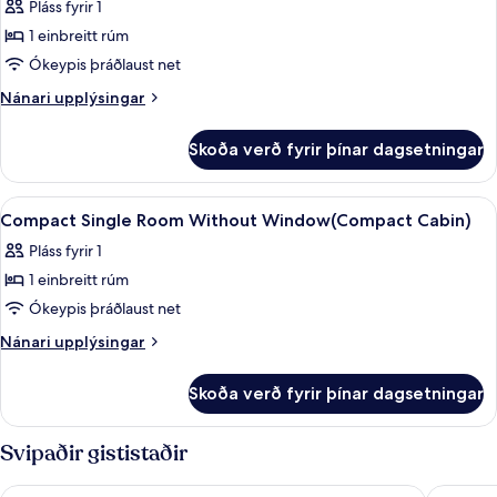
herbergi
Pláss fyrir 1
(Compact)
1 einbreitt rúm
Ókeypis þráðlaust net
Nánari
Nánari upplýsingar
upplýsingar
fyrir
Skoða verð fyrir þínar dagsetningar
herbergi
(Compact)
Skoða
Sturta, hárblásari, handklæði
1
Compact Single Room Without Window(Compact Cabin)
allar
Pláss fyrir 1
myndir
1 einbreitt rúm
fyrir
Compact
Ókeypis þráðlaust net
Single
Nánari
Nánari upplýsingar
Room
upplýsingar
fyrir
Without
Skoða verð fyrir þínar dagsetningar
Compact
Window(Compact
Single
Cabin)
Room
Svipaðir gististaðir
Without
Window(Compact
Hotel C Stockholm
Best Wes