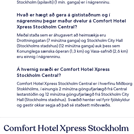
Stockholm (spilavíti) (1 mín. ganga) er í nágrenninu.
Hvað er hægt að gera á gististaðnum og í
nágrenninu þegar maður dvelur á Comfort Hotel
Xpress Stockholm Central?
Meðal staða sem er áhugavert að heimsækja eru
Drottninggatan (7 mínútna ganga) og Stockholm City Hall
(Stockholms stadshus) (12 mínútna ganga) auk þess sem
Konunglega sænska óperan (1,3 km) og Vasa-safnið (2,6 km)
eru einnig í nágrenninu.
Á hvernig svæði er Comfort Hotel Xpress
Stockholm Central?
Comfort Hotel Xpress Stockholm Central er í hverfinu Miðborg
Stokkhólms, í einungis 2 mínútna göngufjarlægð frá Central
lestarstöðin og 12 mínútna göngufjarlægð frá Stockholm City
Hall (Stockholms stadshus). Svæðið henter vel fyrir fjölskyldur
og gestir okkar segja að það sé staðsett miðsvæðis.
Comfort Hotel Xpress Stockholm
Umsagnir