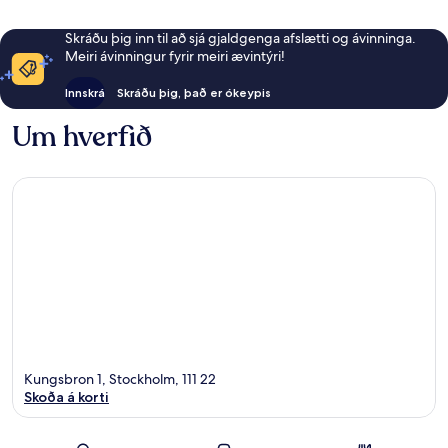
Skráðu þig inn til að sjá gjaldgenga afslætti og ávinninga.
Meiri ávinningur fyrir meiri ævintýri!
Innskrá
Skráðu þig, það er ókeypis
Um hverfið
Kungsbron 1, Stockholm, 111 22
Skoða á korti