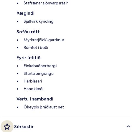
Stafrænar sjónvarpsrásir
Þægindi
Sjálfvirk kynding
Sofðu rótt
Myrkratjöld/-gardínur
Rúmföt í boði
Fyrir útlitið
Einkabaðherbergi
Sturta eingöngu
Hárblásari
Handklæði
Vertu í sambandi
Ókeypis þráðlaust net
Sérkostir