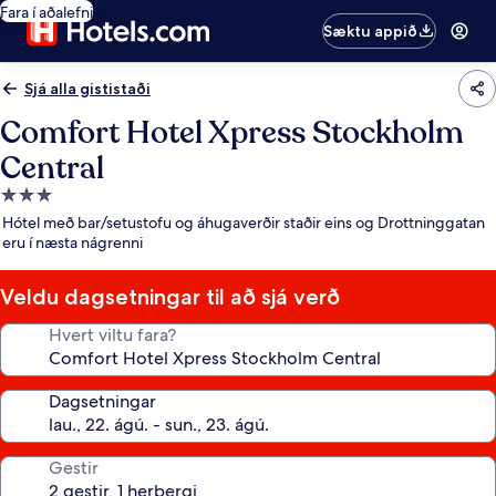
Fara í aðalefni
Sæktu appið
Sjá alla gististaði
Comfort Hotel Xpress Stockholm
Central
3.0
stjörnu
Hótel með bar/setustofu og áhugaverðir staðir eins og Drottninggatan
gististaður
eru í næsta nágrenni
Veldu dagsetningar til að sjá verð
Hvert viltu fara?
Dagsetningar
Gestir