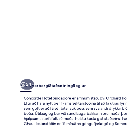
64+
Yfirlit
Herbergi
Staðsetning
Reglur
Concorde Hotel Singapore er á fínum stað, því Orchard Road
Eftir að hafa nýtt þér líkamsræktarstöðina til að fá útrás fyr
sem gott er að fá sér bita, auk þess sem svalandi drykkir 
boða. Útilaug og bar við sundlaugarbakkann eru meðal þeirr
hjálpsamt starfsfólk sé meðal helstu kosta gististaðarins. 
Ghaut lestarstöðin er í 5 mínútna göngufjarlægð og Somerse