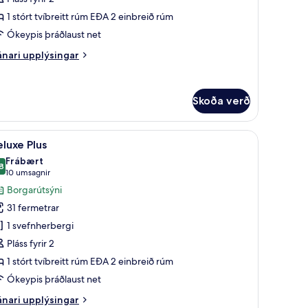
erbergi
1 stórt tvíbreitt rúm EÐA 2 einbreið rúm
Club)
Ókeypis þráðlaust net
nari
nari upplýsingar
plýsingar
rir
emier-
Skoða verð
rbergi
lub)
koða
Deluxe Plus | Útsýni að götu
4
luxe Plus
lar
Frábært
yndir
8
8,8 af 10
(10
10 umsagnir
rir
umsagnir)
Borgarútsýni
eluxe
31 fermetrar
lus
1 svefnherbergi
Pláss fyrir 2
1 stórt tvíbreitt rúm EÐA 2 einbreið rúm
Ókeypis þráðlaust net
nari
nari upplýsingar