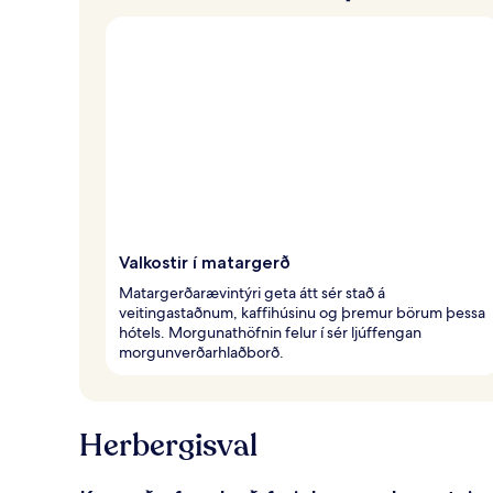
Valkostir í matargerð
Matargerðarævintýri geta átt sér stað á
veitingastaðnum, kaffihúsinu og þremur börum þessa
hótels. Morgunathöfnin felur í sér ljúffengan
morgunverðarhlaðborð.
Herbergisval