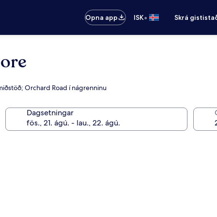
•
Opna app
ISK
Skrá gistista
pore
armiðstöð; Orchard Road í nágrenninu
Dagsetningar