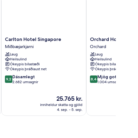
Carlton
Orchard
Carlton Hotel Singapore
Orchard Hotel Sing
Hotel
Hotel
Miðbæjarkjarni
Orchard
Singapore
Singapore
Laug
Laug
Miðbæjarkjarni
Orchard
Heilsulind
Heilsulind
Ókeypis bílastæði
Ókeypis bílastæði
Ókeypis þráðlaust net
Ókeypis þráðlaust net
9.2
8.4
Dásamlegt
Mjög gott
9,2
8,4
af
af
2.682 umsagnir
1.004 umsagnir
10,
10,
Dásamlegt,
Mjög
Verðið
25.765 kr.
2.682
gott,
er
umsagnir
1.004
inniheldur skatta og gjöld
innihel
25.765 kr.
umsagnir
4. sep. - 5. sep.