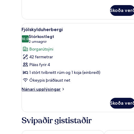
Deluxe-
herbergi
Skoða ver
fyrir
þrjá
Skoða
Fjölskylduherbergi | Öryggishó
9
Fjölskylduherbergi
allar
Stórkostlegt
myndir
10,0
10,0 af 10
(2
2 umsagnir
fyrir
umsagnir)
Borgarútsýni
Fjölskylduherbergi
42 fermetrar
Pláss fyrir 4
1 stórt tvíbreitt rúm og 1 koja (einbreið)
Ókeypis þráðlaust net
Nánari
Nánari upplýsingar
upplýsingar
fyrir
Skoða ver
Fjölskylduherbergi
Svipaðir gististaðir
Hotel Waterloo Singapore - Handwritten Collectio
YOTEL Singap