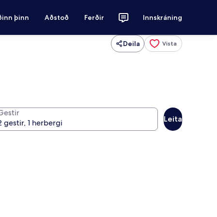
ðinn þinn
Aðstoð
Ferðir
Innskráning
Deila
Vista
Gestir
Leita