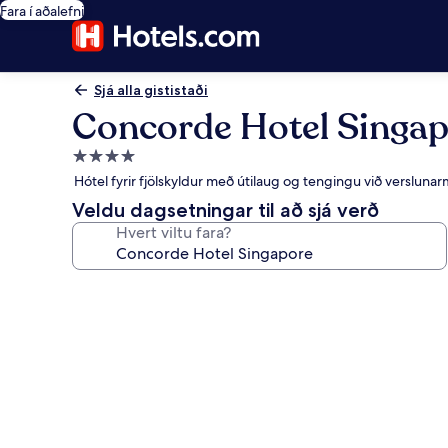
Fara í aðalefni
Sjá alla gististaði
Concorde Hotel Singa
4.0
stjörnu
Hótel fyrir fjölskyldur með útilaug og tengingu við verslun
gististaður
Veldu dagsetningar til að sjá verð
Hvert viltu fara?
Myndasafn
fyrir
Concorde
Hotel
Singapore