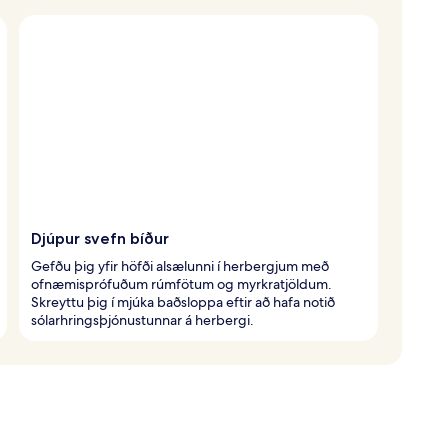
Djúpur svefn bíður
Gefðu þig yfir höfði alsælunni í herbergjum með
ofnæmisprófuðum rúmfötum og myrkratjöldum.
Skreyttu þig í mjúka baðsloppa eftir að hafa notið
sólarhringsþjónustunnar á herbergi.