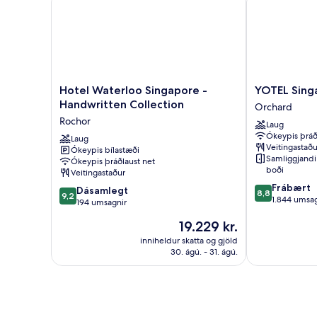
Hotel
YOTEL
Hotel Waterloo Singapore -
YOTEL Sing
Waterloo
Singapore
Handwritten Collection
Orchard
Singapore
Orchard
Rochor
Laug
-
Road
Ókeypis þráð
Handwritten
Laug
Orchard
Veitingastaðu
Ókeypis bílastæði
Collection
Samliggjandi 
Ókeypis þráðlaust net
Rochor
boði
Veitingastaður
8.8
Frábært
9.2
Dásamlegt
8,8
9,2
af
1.844 umsag
af
194 umsagnir
10,
10,
Verðið
19.229 kr.
Frábært,
Dásamlegt,
er
1.844
194
inniheldur skatta og gjöld
19.229 kr.
umsagnir
30. ágú. - 31. ágú.
umsagnir