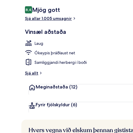
Umsagnir
Mjög gott
8,4
8,4 af 10
Sjá allar 1.005 umsagnir
Anddyri
Vinsæl aðstaða
Laug
Ókeypis þráðlaust net
Samliggjandi herbergi í boði
Sjá allt
Meginaðstaða
(12)
Fyrir fjölskyldur
(6)
Hvers vegna við elskum þennan gistist