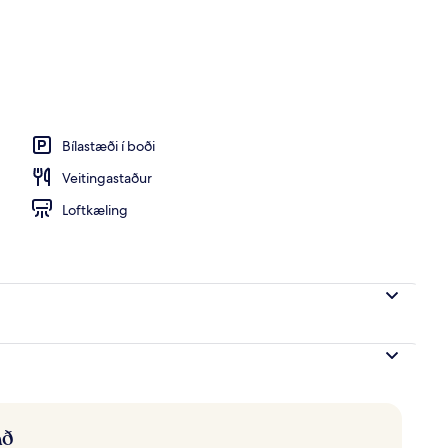
Bílastæði í boði
Veitingastaður
Loftkæling
að