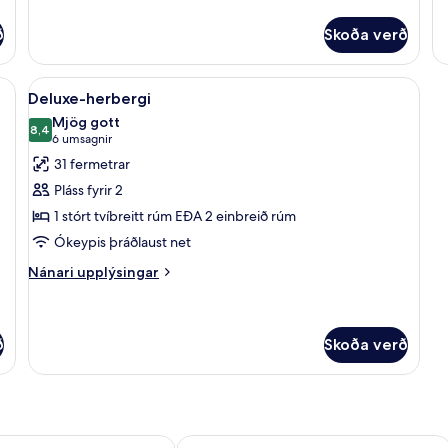
Forsetasvíta
up
fy
ð
Skoða verð
De
Pl
lf í herbergi, skrifborð, myrkratjöld/-gardínur
Skoða
Deluxe-herbergi | Öryggishólf í herber
6
Deluxe-herbergi
allar
Mjög gott
myndir
8,4
8,4 af 10
(6
6 umsagnir
fyrir
umsagnir)
31 fermetrar
Deluxe-
Pláss fyrir 2
herbergi
1 stórt tvíbreitt rúm EÐA 2 einbreið rúm
Ókeypis þráðlaust net
Nánari
Nánari upplýsingar
upplýsingar
fyrir
Deluxe-
herbergi
ð
Skoða verð
n
ore Orchard Road
Holiday Inn Express Singapore Orcha