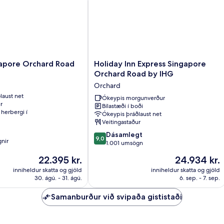
Holiday
apore Orchard Road
Holiday Inn Express Singapore
Inn
Orchard Road by IHG
Express
Orchard
Singapore
laust net
Orchard
Ókeypis morgunverður
r
Bílastæði í boði
Road
herbergi í
Ókeypis þráðlaust net
by
Veitingastaður
IHG
9.0
Orchard
Dásamlegt
9,0
nir
af
1.001 umsögn
10,
Verðið
Verðið
22.395 kr.
24.934 kr.
Dásamlegt,
er
er
1.001
inniheldur skatta og gjöld
inniheldur skatta og gjöld
22.395 kr.
24.934 kr.
30. ágú. - 31. ágú.
6. sep. - 7. sep.
umsögn
Samanburður við svipaða gististaði