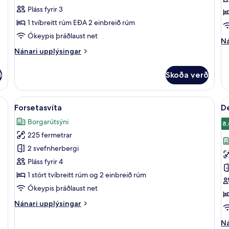
(Deluxe
h
Pláss fyrir 3
Room,
(
1 tvíbreitt rúm EÐA 2 einbreið rúm
1
Ókeypis þráðlaust net
Double
Ná
Ná
up
Nánari
or
Nánari upplýsingar
fy
upplýsingar
2
Pr
fyrir
ð
Single
Skoða verð
he
Lúxusherbergi
Beds)
(C
(Deluxe
Room,
orð, myrkratjöld/-gardínur
Skoða
Forsetasvíta | Stofa | LCD-sjónvarp
S
3
1
Forsetasvíta
De
allar
al
Double
Borgarútsýni
or
myndir
m
8,
2
225 fermetrar
fyrir
fy
Single
Forsetasvíta
D
2 svefnherbergi
Beds)
P
Pláss fyrir 4
1 stórt tvíbreitt rúm og 2 einbreið rúm
Ókeypis þráðlaust net
Nánari
Nánari upplýsingar
upplýsingar
fyrir
Ná
Ná