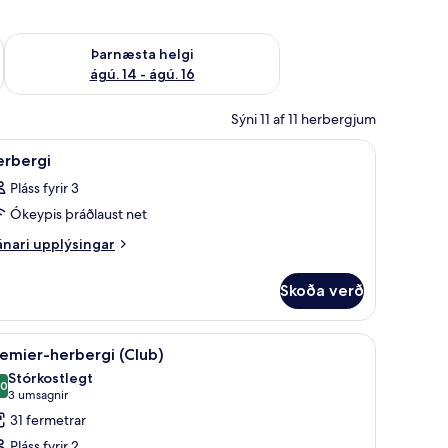
ágú. 9
Athuga framboð þarnæstu helgi ágú. 14 - ágú. 16
Þarnæsta helgi
ágú. 14 - ágú. 16
Sýni 11 af 11 herbergjum
kratjöld/-gardínur
koða
Öryggishólf í herbergi, skrifborð, myrkratjöl
3
erbergi
lar
Pláss fyrir 3
yndir
Ókeypis þráðlaust net
rir
erbergi
nari
nari upplýsingar
plýsingar
rir
Skoða verð
rbergi
kratjöld/-gardínur
koða
Premier-herbergi (Club) | Öryggishólf í herbe
9
emier-herbergi (Club)
lar
Stórkostlegt
yndir
,0
10,0 af 10
(3
3 umsagnir
rir
umsagnir)
31 fermetrar
remier-
Pláss fyrir 2