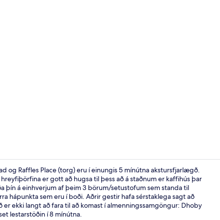
Fyrir utan
 og Raffles Place (torg) eru í einungis 5 mínútna akstursfjarlægð.
ir hreyfiþörfina er gott að hugsa til þess að á staðnum er kaffihús þar
bíða þín á einhverjum af þeim 3 börum/setustofum sem standa til
Útilaug, sólhl
a hápunkta sem eru í boði. Aðrir gestir hafa sérstaklega sagt að
Það er ekki langt að fara til að komast í almenningssamgöngur: Dhoby
t lestarstöðin í 8 mínútna.