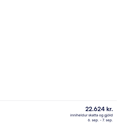
3 barir/setustofur, sundlaugabar
Núverandi
22.624 kr.
verð
inniheldur skatta og gjöld
er
6. sep. - 7. sep.
ífar, sólstólar
Morgunverðarhlaðborð daglega gegn
22.624 kr.