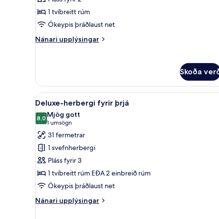
svíta
1 tvíbreitt rúm
Ókeypis þráðlaust net
Nánari
Nánari upplýsingar
upplýsingar
fyrir
Premier-
Skoða ver
svíta
Skoða
Öryggishólf í herbergi, skrifb
6
Deluxe-herbergi fyrir þrjá
allar
Mjög gott
myndir
8,0
8,0 af 10
(1
1 umsögn
fyrir
umsögn)
31 fermetrar
Deluxe-
1 svefnherbergi
herbergi
Pláss fyrir 3
fyrir
1 tvíbreitt rúm EÐA 2 einbreið rúm
þrjá
Ókeypis þráðlaust net
Nánari
Nánari upplýsingar
upplýsingar
fyrir