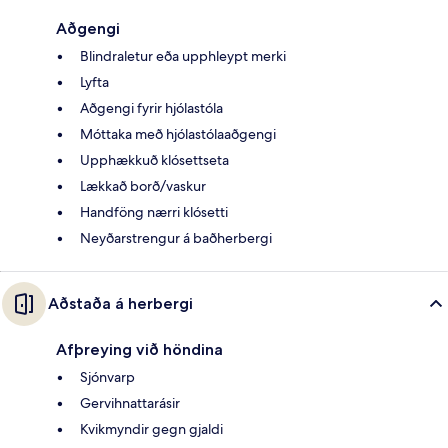
Aðgengi
Blindraletur eða upphleypt merki
Lyfta
Aðgengi fyrir hjólastóla
Móttaka með hjólastólaaðgengi
Upphækkuð klósettseta
Lækkað borð/vaskur
Handföng nærri klósetti
Neyðarstrengur á baðherbergi
Aðstaða á herbergi
Afþreying við höndina
Sjónvarp
Gervihnattarásir
Kvikmyndir gegn gjaldi