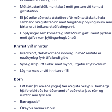
Móttökustarfsfólk mun taka á móti gestum við komu á
gististaðinn
Ef þú ætlar að mæta á staðinn eftir miðnætti skaltu hafa
samband við gististaðinn með tengiliðaupplýsingunum sem
birtar eru í bókunarstaðfestingunni.
Upplýsingar sem koma frá gististaðnum gætu verið þýddar
með sjálfvirkum þýðingarhugbúnaði
Krafist við innritun
Kreditkort, debetkort eða innborgun með reiðufé er
nauðsynleg fyrir tilfallandi gjöld
Sýna gæti þurft skilríki með mynd, útgefin af yfirvöldum
Lágmarksaldur við innritun er 18
Börn
Eitt barn (12 ára eða yngra) fær að gista ókeypis í herbergi
hjá foreldri eða forráðamanni ef það notar þau rúm og
rúmföt sem fyrir eru.
Barnagæsla*
Ókeypis barnaklúbbur