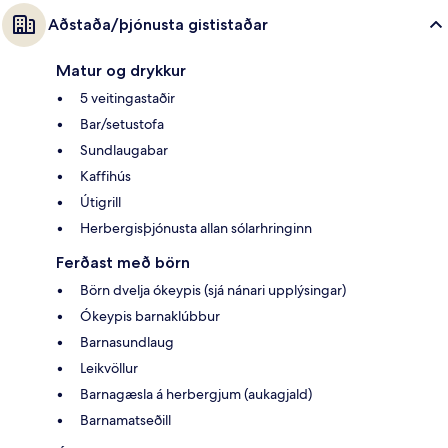
Aðstaða/þjónusta gististaðar
Matur og drykkur
5 veitingastaðir
Bar/setustofa
Sundlaugabar
Kaffihús
Útigrill
Herbergisþjónusta allan sólarhringinn
Ferðast með börn
Börn dvelja ókeypis (sjá nánari upplýsingar)
Ókeypis barnaklúbbur
Barnasundlaug
Leikvöllur
Barnagæsla á herbergjum (aukagjald)
Barnamatseðill