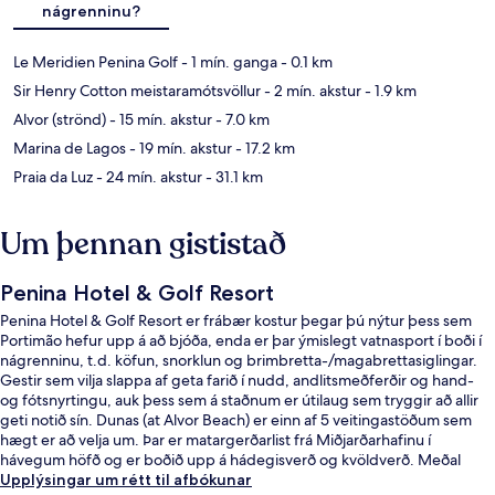
nágrenninu?
Le Meridien Penina Golf
- 1 mín. ganga
- 0.1 km
Sir Henry Cotton meistaramótsvöllur
- 2 mín. akstur
- 1.9 km
Alvor (strönd)
- 15 mín. akstur
- 7.0 km
Marina de Lagos
- 19 mín. akstur
- 17.2 km
Praia da Luz
- 24 mín. akstur
- 31.1 km
Um þennan gististað
Penina Hotel & Golf Resort
Penina Hotel & Golf Resort er frábær kostur þegar þú nýtur þess sem
Portimão hefur upp á að bjóða, enda er þar ýmislegt vatnasport í boði í
nágrenninu, t.d. köfun, snorklun og brimbretta-/magabrettasiglingar.
Gestir sem vilja slappa af geta farið í nudd, andlitsmeðferðir og hand-
og fótsnyrtingu, auk þess sem á staðnum er útilaug sem tryggir að allir
geti notið sín. Dunas (at Alvor Beach) er einn af 5 veitingastöðum sem
hægt er að velja um. Þar er matargerðarlist frá Miðjarðarhafinu í
hávegum höfð og er boðið upp á hádegisverð og kvöldverð. Meðal
annarra þæginda sem þú færð á þessu hóteli fyrir vandláta eru
Upplýsingar um rétt til afbókunar