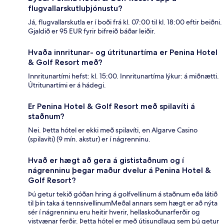
flugvallarskutluþjónustu?
Já, flugvallarskutla er í boði frá kl. 07:00 til kl. 18:00 eftir beiðni.
Gjaldið er 95 EUR fyrir bifreið báðar leiðir.
Hvaða innritunar- og útritunartíma er Penina Hotel
& Golf Resort með?
Innritunartími hefst: kl. 15:00. Innritunartíma lýkur: á miðnætti.
Útritunartími er á hádegi.
Er Penina Hotel & Golf Resort með spilavíti á
staðnum?
Nei. Þetta hótel er ekki með spilavíti, en Algarve Casino
(spilavíti) (9 mín. akstur) er í nágrenninu.
Hvað er hægt að gera á gististaðnum og í
nágrenninu þegar maður dvelur á Penina Hotel &
Golf Resort?
Þú getur tekið góðan hring á golfvellinum á staðnum eða látið
til þín taka á tennsivellinumMeðal annars sem hægt er að nýta
sér í nágrenninu eru heitir hverir, hellaskoðunarferðir og
vistvænar ferðir. Þetta hótel er með útisundlaug sem þú getur