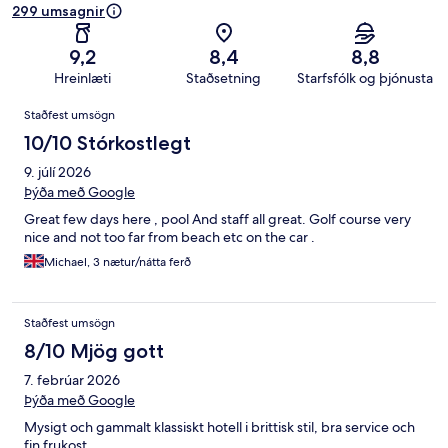
299 umsagnir
9,2
8,4
8,8
Hreinlæti
Staðsetning
Starfsfólk og þjónusta
Umsagnir
Staðfest umsögn
10/10 Stórkostlegt
9. júlí 2026
Þýða með Google
Great few days here , pool And staff all great. Golf course very
nice and not too far from beach etc on the car .
Michael, 3 nætur/nátta ferð
Staðfest umsögn
8/10 Mjög gott
7. febrúar 2026
Þýða með Google
Mysigt och gammalt klassiskt hotell i brittisk stil, bra service och
fin frukost