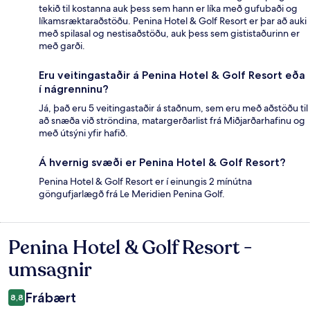
tekið til kostanna auk þess sem hann er líka með gufubaði og
líkamsræktaraðstöðu. Penina Hotel & Golf Resort er þar að auki
með spilasal og nestisaðstöðu, auk þess sem gististaðurinn er
með garði.
Eru veitingastaðir á Penina Hotel & Golf Resort eða
í nágrenninu?
Já, það eru 5 veitingastaðir á staðnum, sem eru með aðstöðu til
að snæða við ströndina, matargerðarlist frá Miðjarðarhafinu og
með útsýni yfir hafið.
Á hvernig svæði er Penina Hotel & Golf Resort?
Penina Hotel & Golf Resort er í einungis 2 mínútna
göngufjarlægð frá Le Meridien Penina Golf.
Penina Hotel & Golf Resort -
Umsagnir
umsagnir
Frábært
8,8