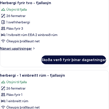
Skoða
6
Herbergi fyrir tvo - fjallasýn
herbergi
allar
Útsýni til fjalla
myndir
26 fermetrar
fyrir
Herbergi
1 svefnherbergi
fyrir
Pláss fyrir 3
tvo
1 tvíbreitt rúm EÐA 2 einbreið rúm
-
Ókeypis þráðlaust net
fjallasýn
Nánari
Nánari upplýsingar
upplýsingar
fyrir
Skoða verð fyrir þínar dagsetningar
Herbergi
fyrir
tvo
Skoða
Míníbar, öryggishólf í herbergi, skrif
6
-
herbergi - 1 einbreitt rúm - fjallasýn
allar
fjallasýn
Útsýni til fjalla
myndir
26 fermetrar
fyrir
herbergi
Pláss fyrir 1
-
1 einbreitt rúm
1
Ókeypis þráðlaust net