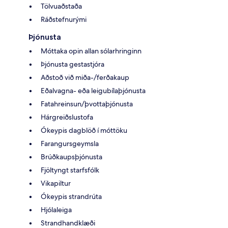
Tölvuaðstaða
Ráðstefnurými
Þjónusta
Móttaka opin allan sólarhringinn
Þjónusta gestastjóra
Aðstoð við miða-/ferðakaup
Eðalvagna- eða leigubílaþjónusta
Fatahreinsun/þvottaþjónusta
Hárgreiðslustofa
Ókeypis dagblöð í móttöku
Farangursgeymsla
Brúðkaupsþjónusta
Fjöltyngt starfsfólk
Vikapiltur
Ókeypis strandrúta
Hjólaleiga
Strandhandklæði