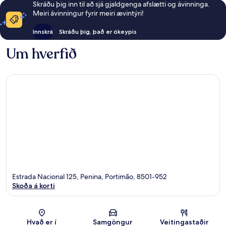
Skráðu þig inn til að sjá gjaldgenga afslætti og ávinninga.
Meiri ávinningur fyrir meiri ævintýri!
Innskrá
Skráðu þig, það er ókeypis
Um hverfið
Estrada Nacional 125, Penina, Portimão, 8501-952
Skoða á korti
Kort
Hvað er í
Samgöngur
Veitingastaðir