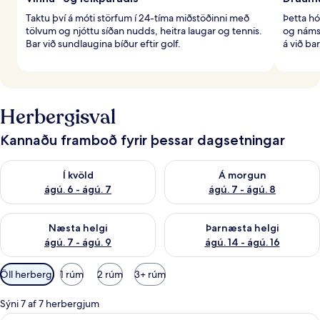
Taktu því á móti störfum í 24-tíma miðstöðinni með
Þetta hó
tölvum og njóttu síðan nudds, heitra laugar og tennis.
og námsk
Bar við sundlaugina bíður eftir golf.
á við ba
Herbergisval
Kannaðu framboð fyrir þessar dagsetningar
Athuga framboð í kvöld ágú. 6 - ágú. 7
Athuga framboð á morgun ágú.
Í kvöld
Á morgun
ágú. 6 - ágú. 7
ágú. 7 - ágú. 8
Athuga framboð næstu helgi ágú. 7 - ágú. 9
Athuga framboð þarnæstu helgi
Næsta helgi
Þarnæsta helgi
ágú. 7 - ágú. 9
ágú. 14 - ágú. 16
Síur
Öll herbergi
1 rúm
2 rúm
3+ rúm
í
boði
Sýni 7 af 7 herbergjum
fyrir
Míníbar, öryggishólf í herbergi, skrif