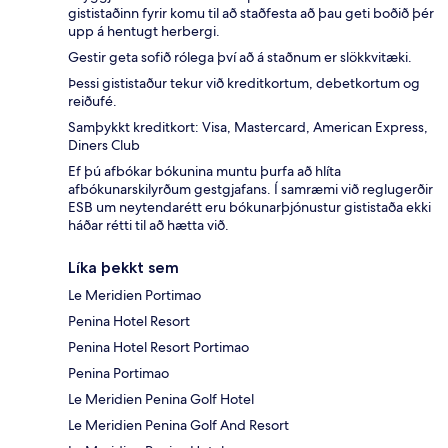
gististaðinn fyrir komu til að staðfesta að þau geti boðið þér
upp á hentugt herbergi.
Gestir geta sofið rólega því að á staðnum er slökkvitæki.
Þessi gististaður tekur við kreditkortum, debetkortum og
reiðufé.
Samþykkt kreditkort: Visa, Mastercard, American Express,
Diners Club
Ef þú afbókar bókunina muntu þurfa að hlíta
afbókunarskilyrðum gestgjafans. Í samræmi við reglugerðir
ESB um neytendarétt eru bókunarþjónustur gististaða ekki
háðar rétti til að hætta við.
Líka þekkt sem
Le Meridien Portimao
Penina Hotel Resort
Penina Hotel Resort Portimao
Penina Portimao
Le Meridien Penina Golf Hotel
Le Meridien Penina Golf And Resort