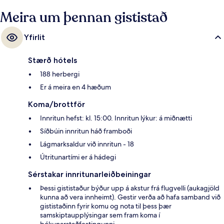
golfvöllur, ókeypis barnaklúbbur og bar við sundlaugarbakkann. Aðrir
gestir hafa sagt að meðal helstu kosta gististaðarins sé hjálpsamt
Meira um þennan gististað
starfsfólk.
Yfirlit
Stærð hótels
188 herbergi
Er á meira en 4 hæðum
Koma/brottför
Innritun hefst: kl. 15:00. Innritun lýkur: á miðnætti
Síðbúin innritun háð framboði
Lágmarksaldur við innritun - 18
Útritunartími er á hádegi
Sérstakar innritunarleiðbeiningar
Þessi gististaður býður upp á akstur frá flugvelli (aukagjöld
kunna að vera innheimt). Gestir verða að hafa samband við
gististaðinn fyrir komu og nota til þess þær
samskiptaupplýsingar sem fram koma í
bókunarstaðfestingunni.