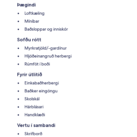
Þægindi
Loftkæling
Míníbar
Baðsloppar og inniskór
Sofðu rótt
Myrkratjöld/-gardínur
Hljóðeinangruð herbergi
Rúmföt í boði
Fyrir útlitið
Einkabaðherbergi
Baðker eingöngu
Skolskál
Hárblásari
Handklæði
Vertu í sambandi
Skrifborð