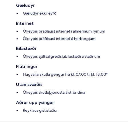
Gæludýr
Gæludýr ekki leyfð
Internet
Ókeypis þráðlaust internet í almennum rýmum
Ókeypis þráðlaust internet á herbergjum
Bílastæði
Ókeypis sjálfsafgreiðslubílastæði á staðnum
Flutningur
Flugvallarskutla gengur frá kl. 07:00 til kl. 18:00*
Utan svæðis
Ókeypis skutluþjónusta á ströndina
Aðrar upplýsingar
Reyklaus gististaður