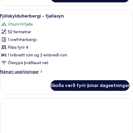
-
útsýni
Skoða
Míníbar, öryggishólf í herbergi, skrif
6
yfir
Fjölskylduherbergi - fjallasýn
allar
sundlaug
Útsýni til fjalla
myndir
52 fermetrar
fyrir
Fjölskylduherbergi
1 svefnherbergi
-
Pláss fyrir 4
fjallasýn
1 tvíbreitt rúm og 2 einbreið rúm
Ókeypis þráðlaust net
Nánari
Nánari upplýsingar
upplýsingar
fyrir
Skoða verð fyrir þínar dagsetningar
Fjölskylduherbergi
-
fjallasýn