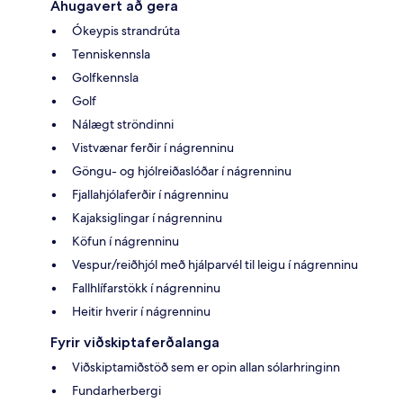
Áhugavert að gera
Ókeypis strandrúta
Tenniskennsla
Golfkennsla
Golf
Nálægt ströndinni
Vistvænar ferðir í nágrenninu
Göngu- og hjólreiðaslóðar í nágrenninu
Fjallahjólaferðir í nágrenninu
Kajaksiglingar í nágrenninu
Köfun í nágrenninu
Vespur/reiðhjól með hjálparvél til leigu í nágrenninu
Fallhlífarstökk í nágrenninu
Heitir hverir í nágrenninu
Fyrir viðskiptaferðalanga
Viðskiptamiðstöð sem er opin allan sólarhringinn
Fundarherbergi