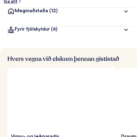
Sjá allt
Meginaðstaða
(12)
Fyrir fjölskyldur
(6)
Hvers vegna við elskum þennan gististað
Vinnu- og leikparadís
Drauma