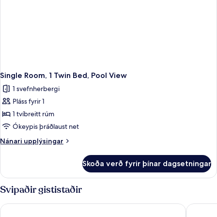
Single Room, 1 Twin Bed, Pool View
1 svefnherbergi
Pláss fyrir 1
1 tvíbreitt rúm
Ókeypis þráðlaust net
Nánari
Nánari upplýsingar
upplýsingar
fyrir
Skoða verð fyrir þínar dagsetningar
Single
Room,
1
Svipaðir gististaðir
Twin
Bed,
Hotel Algarve Casino
RR Hotel
Pool