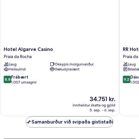
View
Hotel
RR
Hotel Algarve Casino
RR Hot
Algarve
Hotel
Praia da Rocha
Praia da
Casino
da
Laug
Ókeypis morgunverður
Laug
Praia
Rocha
Heilsulind
Gæludýravænt
Bílastæ
da
Praia
Rocha
da
8.8
9.2
Frábært
Dás
8,8
9,2
Rocha
af
af
1.007 umsagnir
1.00
10,
10,
Frábært,
Dásamle
Verðið
34.751 kr.
1.007
1.002
er
umsagnir
umsagni
inniheldur skatta og gjöld
34.751 kr.
5. sep. - 6. sep.
Samanburður við svipaða gististaði