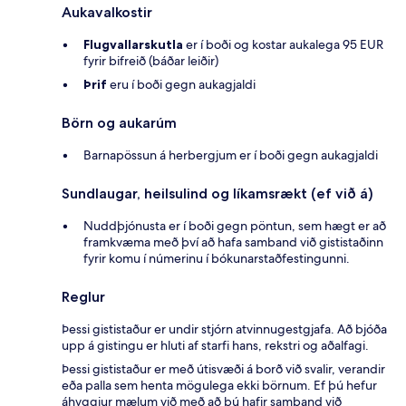
Aukavalkostir
Flugvallarskutla
er í boði og kostar aukalega 95 EUR
fyrir bifreið (báðar leiðir)
Þrif
eru í boði gegn aukagjaldi
Börn og aukarúm
Barnapössun á herbergjum er í boði gegn aukagjaldi
Sundlaugar, heilsulind og líkamsrækt (ef við á)
Nuddþjónusta er í boði gegn pöntun, sem hægt er að
framkvæma með því að hafa samband við gististaðinn
fyrir komu í númerinu í bókunarstaðfestingunni.
Reglur
Þessi gististaður er undir stjórn atvinnugestgjafa. Að bjóða
upp á gistingu er hluti af starfi hans, rekstri og aðalfagi.
Þessi gististaður er með útisvæði á borð við svalir, verandir
eða palla sem henta mögulega ekki börnum. Ef þú hefur
áhyggjur mælum við með að þú hafir samband við