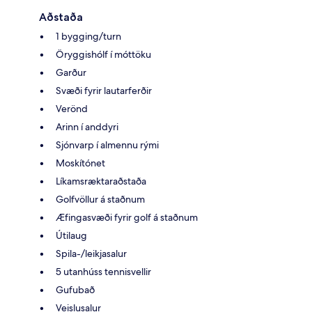
Aðstaða
1 bygging/turn
Öryggishólf í móttöku
Garður
Svæði fyrir lautarferðir
Verönd
Arinn í anddyri
Sjónvarp í almennu rými
Moskítónet
Líkamsræktaraðstaða
Golfvöllur á staðnum
Æfingasvæði fyrir golf á staðnum
Útilaug
Spila-/leikjasalur
5 utanhúss tennisvellir
Gufubað
Veislusalur