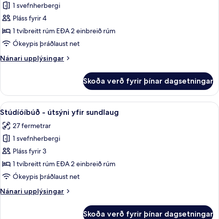
Junior-
1 svefnherbergi
svíta
Pláss fyrir 4
-
1 tvíbreitt rúm EÐA 2 einbreið rúm
útsýni
Ókeypis þráðlaust net
yfir
Nánari
Nánari upplýsingar
sundlaug
upplýsingar
fyrir
Skoða verð fyrir þínar dagsetningar
Junior-
svíta
-
Skoða
Stúdíóíbúð - útsýni yfir sundlaug | Mí
6
útsýni
Stúdíóíbúð - útsýni yfir sundlaug
allar
yfir
27 fermetrar
sundlaug
myndir
1 svefnherbergi
fyrir
Stúdíóíbúð
Pláss fyrir 3
-
1 tvíbreitt rúm EÐA 2 einbreið rúm
útsýni
Ókeypis þráðlaust net
yfir
Nánari
Nánari upplýsingar
sundlaug
upplýsingar
fyrir
Skoða verð fyrir þínar dagsetningar
Stúdíóíbúð