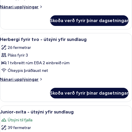
einbreitt
Nánari
Nánari upplýsingar
rúm
upplýsingar
-
fyrir
Skoða verð fyrir þínar dagsetningar
herbergi
fjallasýn
-
1
Skoða
Míníbar, öryggishólf í herbergi, skrif
6
einbreitt
Herbergi fyrir tvo - útsýni yfir sundlaug
allar
rúm
26 fermetrar
-
myndir
fjallasýn
Pláss fyrir 3
fyrir
Herbergi
1 tvíbreitt rúm EÐA 2 einbreið rúm
fyrir
Ókeypis þráðlaust net
tvo
Nánari
Nánari upplýsingar
-
upplýsingar
útsýni
fyrir
Skoða verð fyrir þínar dagsetningar
Herbergi
yfir
fyrir
sundlaug
tvo
Skoða
Junior-svíta - útsýni yfir sundlaug | S
6
-
Junior-svíta - útsýni yfir sundlaug
allar
útsýni
Útsýni til fjalla
yfir
myndir
sundlaug
39 fermetrar
fyrir