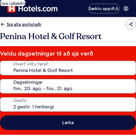
Fara í aðalefni
Sæktu appið
Sjá alla gististaði
Penina Hotel & Golf Resort
Veldu dagsetningar til að sjá verð
Hvert viltu fara?
Dagsetningar
Gestir
Leita