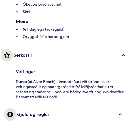
Ókeypis þráðlaust net
Sími
Meira
Þrif daglega (aukagjald)
Öryggishólf á herbergjum
Sérkostir
Veitingar
Dunas (at Alvor Beach) - Þessi staður í við ströndina er
veitingastaður og matargerðarlist frá Miðjarðarhafinu er
sérhæfing staðarins. Í boði eru hádegisverður og kvöldverður.
Barnamatseðill er í boði.
Gjöld og reglur