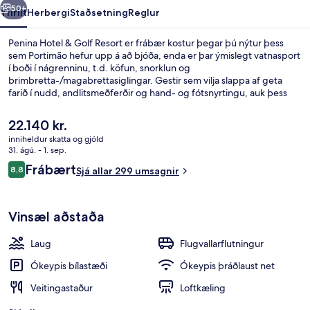
50+
Yfirlit
Herbergi
Staðsetning
Reglur
Penina Hotel & Golf Resort er frábær kostur þegar þú nýtur þess
sem Portimão hefur upp á að bjóða, enda er þar ýmislegt vatnasport
í boði í nágrenninu, t.d. köfun, snorklun og
brimbretta-/magabrettasiglingar. Gestir sem vilja slappa af geta
farið í nudd, andlitsmeðferðir og hand- og fótsnyrtingu, auk þess
sem á staðnum er útilaug sem tryggir að allir geti notið sín. Dunas (at
Alvor Beach) er einn af 5 veitingastöðum sem hægt er að velja um.
Núverandi
22.140 kr.
Þar er matargerðarlist frá Miðjarðarhafinu í hávegum höfð og er
verð
inniheldur skatta og gjöld
boðið upp á hádegisverð og kvöldverð. Meðal annarra þæginda
er
31. ágú. - 1. sep.
sem þú færð á þessu hóteli fyrir vandláta eru golfvöllur, ókeypis
Útilaug
22.140 kr.
Umsagnir
barnaklúbbur og bar við sundlaugarbakkann. Aðrir gestir hafa sagt
Frábært
8,8
Sjá allar 299 umsagnir
8,8 af 10
að meðal helstu kosta gististaðarins sé hjálpsamt starfsfólk.
Vinsæl aðstaða
Laug
Flugvallarflutningur
Ókeypis bílastæði
Ókeypis þráðlaust net
Veitingastaður
Loftkæling