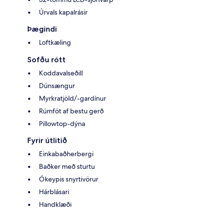
Úrvals kapalrásir
Þægindi
Loftkæling
Sofðu rótt
Koddavalseðill
Dúnsængur
Myrkratjöld/-gardínur
Rúmföt af bestu gerð
Pillowtop-dýna
Fyrir útlitið
Einkabaðherbergi
Baðker með sturtu
Ókeypis snyrtivörur
Hárblásari
Handklæði