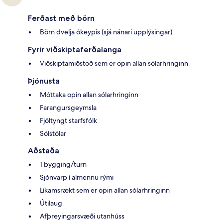
Ferðast með börn
Börn dvelja ókeypis (sjá nánari upplýsingar)
Fyrir viðskiptaferðalanga
Viðskiptamiðstöð sem er opin allan sólarhringinn
Þjónusta
Móttaka opin allan sólarhringinn
Farangursgeymsla
Fjöltyngt starfsfólk
Sólstólar
Aðstaða
1 bygging/turn
Sjónvarp í almennu rými
Líkamsrækt sem er opin allan sólarhringinn
Útilaug
Afþreyingarsvæði utanhúss