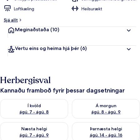
Loftkæling
Heilsurækt
Sjá allt
Meginaðstaða
(10)
Vertu eins og heima hjá þér
(6)
Herbergisval
Kannaðu framboð fyrir þessar dagsetningar
Athuga framboð í kvöld ágú. 7 - ágú. 8
Athuga framboð á morgun ágú.
Í kvöld
Á morgun
ágú. 7 - ágú. 8
ágú. 8 - ágú. 9
Athuga framboð næstu helgi ágú. 7 - ágú. 9
Athuga framboð þarnæstu helgi
Næsta helgi
Þarnæsta helgi
ágú. 7 - ágú. 9
ágú. 14 - ágú. 16