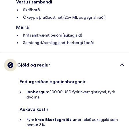
Vertu í sambandi
Skrifborð
Ókeypis þráðlaust net (25+ Mbps gagnahraði)
Meira
Þrif samkvæmt beiðni (aukagjald)
Samtengd/samliggjandi herbergi í boði
Gjöld og reglur
Endurgreiðanlegar innborganir
Innborgun:
100.00 USD fyrir hvert gistirými, fyrir
dvölina
Aukavalkostir
Fyrir
kreditkortagreiðslur
er tekið aukagjald sem
nemur 3%