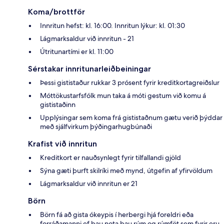
Koma/brottför
Innritun hefst: kl. 16:00. Innritun lýkur: kl. 01:30
Lágmarksaldur við innritun - 21
Útritunartími er kl. 11:00
Sérstakar innritunarleiðbeiningar
Þessi gististaður rukkar 3 prósent fyrir kreditkortagreiðslur
Móttökustarfsfólk mun taka á móti gestum við komu á
gististaðinn
Upplýsingar sem koma frá gististaðnum gætu verið þýddar
með sjálfvirkum þýðingarhugbúnaði
Krafist við innritun
Kreditkort er nauðsynlegt fyrir tilfallandi gjöld
Sýna gæti þurft skilríki með mynd, útgefin af yfirvöldum
Lágmarksaldur við innritun er 21
Börn
Börn fá að gista ókeypis í herbergi hjá foreldri eða
forráðamanni ef þau nota þau rúm og rúmföt sem fyrir eru.