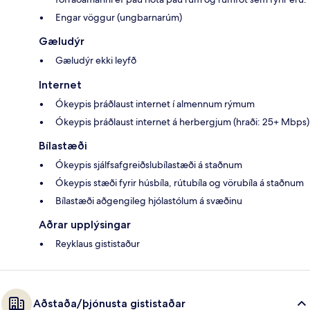
Engar vöggur (ungbarnarúm)
Gæludýr
Gæludýr ekki leyfð
Internet
Ókeypis þráðlaust internet í almennum rýmum
Ókeypis þráðlaust internet á herbergjum (hraði: 25+ Mbps)
Bílastæði
Ókeypis sjálfsafgreiðslubílastæði á staðnum
Ókeypis stæði fyrir húsbíla, rútubíla og vörubíla á staðnum
Bílastæði aðgengileg hjólastólum á svæðinu
Aðrar upplýsingar
Reyklaus gististaður
Aðstaða/þjónusta gististaðar