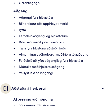
Garðhúsgögn
Aðgengi
Aðgengi fyrir hjólastóla
Blindraletur eða upphleypt merki
Lyfta
Ferðaleið aðgengileg hjólastólum
Bílastæði með hjólastólaaðgengi
Tæki fyrir hlustunaraðstoð í boði
Almenningsbaðherbergi með hjólastólaaðgengi
Ferðaleið að lyftu aðgengileg fyrir hjólastóla
Móttaka með hjólastólaaðgengi
Vel lýst leið að inngangi
Aðstaða á herbergi
Afþreying við höndina
32-tommu LCD-sjónvarp