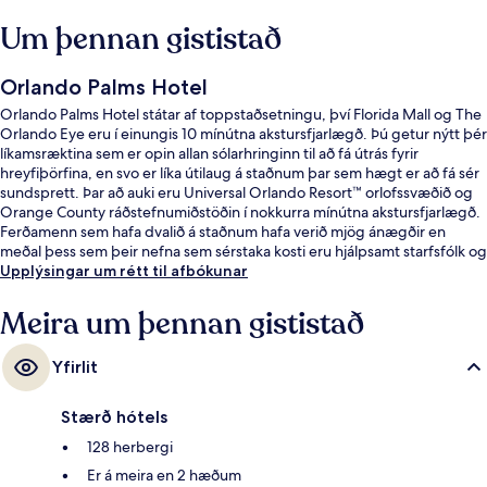
Um þennan gististað
Orlando Palms Hotel
Orlando Palms Hotel státar af toppstaðsetningu, því Florida Mall og The
Orlando Eye eru í einungis 10 mínútna akstursfjarlægð. Þú getur nýtt þér
líkamsræktina sem er opin allan sólarhringinn til að fá útrás fyrir
hreyfiþörfina, en svo er líka útilaug á staðnum þar sem hægt er að fá sér
sundsprett. Þar að auki eru Universal Orlando Resort™ orlofssvæðið og
Orange County ráðstefnumiðstöðin í nokkurra mínútna akstursfjarlægð.
Ferðamenn sem hafa dvalið á staðnum hafa verið mjög ánægðir en
meðal þess sem þeir nefna sem sérstaka kosti eru hjálpsamt starfsfólk og
góð staðsetning.
Upplýsingar um rétt til afbókunar
Meira um þennan gististað
Yfirlit
Stærð hótels
128 herbergi
Er á meira en 2 hæðum