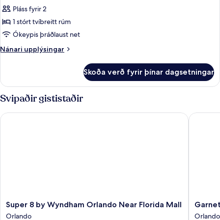
með
Pláss fyrir 2
fyrir
svefnsófa
Eins
1 stórt tvíbreitt rúm
manns
Ókeypis þráðlaust net
Standard-
Nánari
Nánari upplýsingar
herbergi
upplýsingar
-
fyrir
Skoða verð fyrir þínar dagsetningar
Eins
gott
manns
aðgengi
Standard-
Svipaðir gististaðir
herbergi
-
Super 8 by Wyndham Orlando Near Florida Mall
Garnet I
gott
aðgengi
Super
Garnet
Super 8 by Wyndham Orlando Near Florida Mall
Garnet
8
Inn
Orlando
Orlando