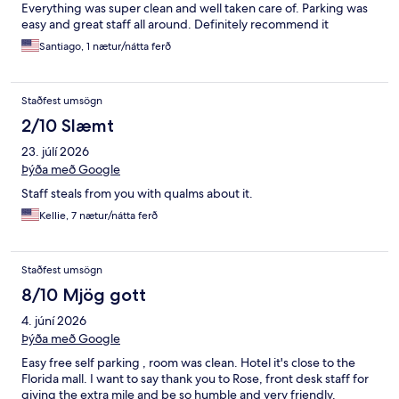
Everything was super clean and well taken care of. Parking was
easy and great staff all around. Definitely recommend it
Santiago, 1 nætur/nátta ferð
Staðfest umsögn
2/10 Slæmt
23. júlí 2026
Þýða með Google
Staff steals from you with qualms about it.
Kellie, 7 nætur/nátta ferð
Staðfest umsögn
8/10 Mjög gott
4. júní 2026
Þýða með Google
Easy free self parking , room was clean. Hotel it's close to the
Florida mall. I want to say thank you to Rose, front desk staff for
giving the extra mile and be so humble and very friendly.