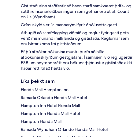
Gististaðurinn staðfestir að hann starfi samkvæmt þrifa- og
sótthreinsunarleiðbeiningum sem gefnar eru út af: Count
on Us (Wyndham).
Grímuskylda er í almannarými fyrir óbólusetta gesti.
Athugið að samfélagsleg viðmið og reglur fyrir gesti geta
verið mismunandi milli landa og gististaða. Reglurnar sem
eru birtar koma frá gististaðnum.
Ef þú afbókar bókunina muntu þurfa að hlíta
afbókunarskilyrðum gestgjafans. Í samræmi við reglugerðir
ESB um neytendarétt eru bókunarþjónustur gististaða ekki
háðar rétti til að hætta við.
Líka þekkt sem
Florida Mall Hampton Inn
Ramada Orlando Florida Mall Hotel
Hampton Inn Hotel Florida Mall
Hampton Inn Florida Mall Hotel
Hampton Florida Mall
Ramada Wyndham Orlando Florida Mall Hotel