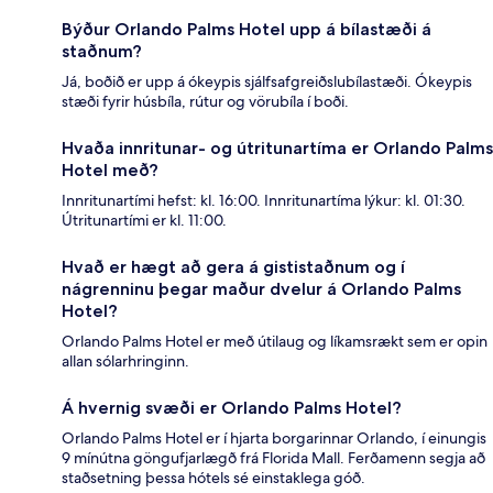
Býður Orlando Palms Hotel upp á bílastæði á
staðnum?
Já, boðið er upp á ókeypis sjálfsafgreiðslubílastæði. Ókeypis
stæði fyrir húsbíla, rútur og vörubíla í boði.
Hvaða innritunar- og útritunartíma er Orlando Palms
Hotel með?
Innritunartími hefst: kl. 16:00. Innritunartíma lýkur: kl. 01:30.
Útritunartími er kl. 11:00.
Hvað er hægt að gera á gististaðnum og í
nágrenninu þegar maður dvelur á Orlando Palms
Hotel?
Orlando Palms Hotel er með útilaug og líkamsrækt sem er opin
allan sólarhringinn.
Á hvernig svæði er Orlando Palms Hotel?
Orlando Palms Hotel er í hjarta borgarinnar Orlando, í einungis
9 mínútna göngufjarlægð frá Florida Mall. Ferðamenn segja að
staðsetning þessa hótels sé einstaklega góð.