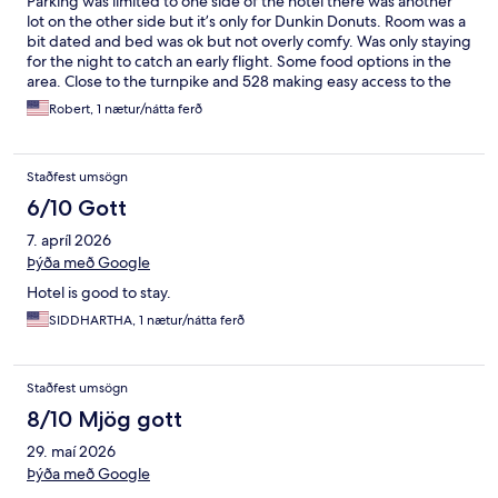
Parking was limited to one side of the hotel there was another
lot on the other side but it’s only for Dunkin Donuts. Room was a
bit dated and bed was ok but not overly comfy. Was only staying
for the night to catch an early flight. Some food options in the
area. Close to the turnpike and 528 making easy access to the
airport. Couple minutes from Universal and about 20 via i4 or
Robert, 1 nætur/nátta ferð
the 417 to Disney
Staðfest umsögn
6/10 Gott
7. apríl 2026
Þýða með Google
Hotel is good to stay.
SIDDHARTHA, 1 nætur/nátta ferð
Staðfest umsögn
8/10 Mjög gott
29. maí 2026
Þýða með Google