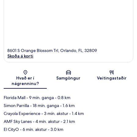
8601 S Orange Blossom Trl, Orlando, FL, 32809
Skoða á korti
Kort
Hvað er í
Samgöngur
Veitingastaðir
nágrenninu?
Florida Mall
- 9 mín. ganga
- 0.8 km
Simon Parrilla
- 18 mín. ganga
- 1.6 km
Crayola Experience
- 3 mín. akstur
- 1.4 km
AMF Sky Lanes
- 4 mín. akstur
- 2.1 km
El CityO
- 6 mín. akstur
- 3.0 km