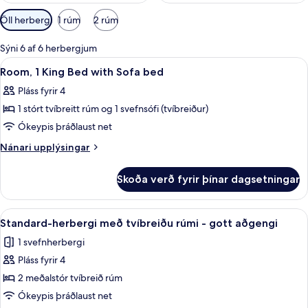
Síur
Öll herbergi
1 rúm
2 rúm
í
boði
Sýni 6 af 6 herbergjum
fyrir
Skoða
Rúmföt af bestu gerð, dúnsængur, rú
7
Room, 1 King Bed with Sofa bed
herbergi
allar
Pláss fyrir 4
myndir
1 stórt tvíbreitt rúm og 1 svefnsófi (tvíbreiður)
fyrir
Room,
Ókeypis þráðlaust net
1
Nánari
Nánari upplýsingar
King
upplýsingar
fyrir
Bed
Skoða verð fyrir þínar dagsetningar
Room,
with
1
Sofa
King
Skoða
Rúmföt af bestu gerð, dúnsængur, rú
9
bed
Bed
Standard-herbergi með tvíbreiðu rúmi - gott aðgengi
allar
with
1 svefnherbergi
Sofa
myndir
bed
Pláss fyrir 4
fyrir
Standard-
2 meðalstór tvíbreið rúm
herbergi
Ókeypis þráðlaust net