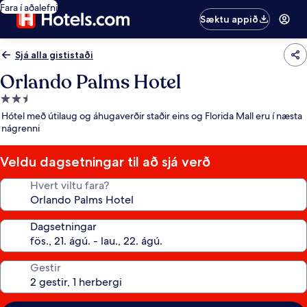
Fara í aðalefni
Sæktu appið
Sjá alla gististaði
Orlando Palms Hotel
2.5
stjörnu
Hótel með útilaug og áhugaverðir staðir eins og Florida Mall eru í næsta
gististaður
nágrenni
Veldu dagsetningar til að sjá verð
Hvert viltu fara?
Dagsetningar
Gestir