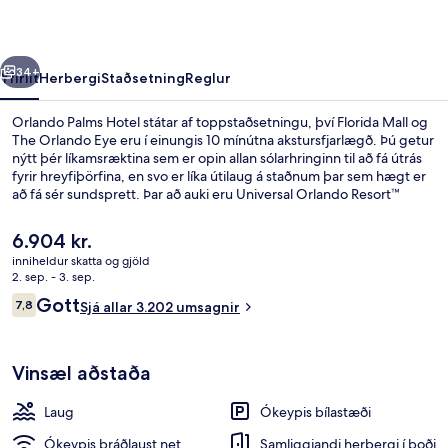
rra
Næsta
34+
Yfirlit
Herbergi
Staðsetning
Reglur
Orlando Palms Hotel státar af toppstaðsetningu, því Florida Mall og
The Orlando Eye eru í einungis 10 mínútna akstursfjarlægð. Þú getur
nýtt þér líkamsræktina sem er opin allan sólarhringinn til að fá útrás
fyrir hreyfiþörfina, en svo er líka útilaug á staðnum þar sem hægt er
að fá sér sundsprett. Þar að auki eru Universal Orlando Resort™
orlofssvæðið og Orange County ráðstefnumiðstöðin í nokkurra
mínútna akstursfjarlægð. Ferðamenn sem hafa dvalið á staðnum hafa
Núverandi
6.904 kr.
verið mjög ánægðir en meðal þess sem þeir nefna sem sérstaka kosti
verð
inniheldur skatta og gjöld
eru hjálpsamt starfsfólk og góð staðsetning.
er
2. sep. - 3. sep.
Anddyri
6.904 kr.
Umsagnir
Gott
7,8
Sjá allar 3.202 umsagnir
7,8 af 10
Vinsæl aðstaða
Laug
Ókeypis bílastæði
Ókeypis þráðlaust net
Samliggjandi herbergi í boði