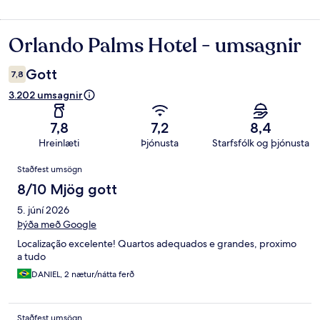
Orlando Palms Hotel - umsagnir
Umsagnir
Gott
7,8
3.202 umsagnir
7,8
7,2
8,4
Hreinlæti
Þjónusta
Starfsfólk og þjónusta
Umsagnir
Staðfest umsögn
8/10 Mjög gott
5. júní 2026
Þýða með Google
Localização excelente! Quartos adequados e grandes, proximo
a tudo
DANIEL, 2 nætur/nátta ferð
Staðfest umsögn