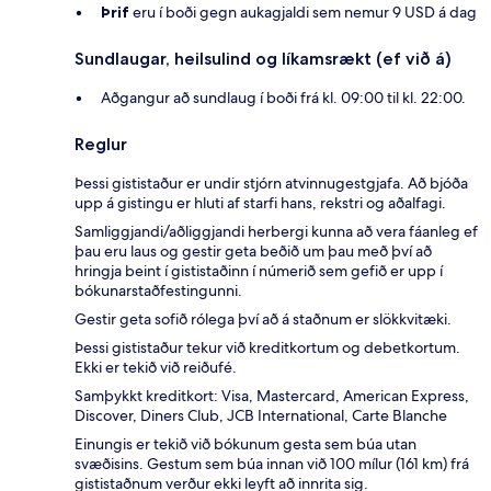
Þrif
eru í boði gegn aukagjaldi sem nemur 9 USD á dag
Sundlaugar, heilsulind og líkamsrækt (ef við á)
Aðgangur að sundlaug í boði frá kl. 09:00 til kl. 22:00.
Reglur
Þessi gististaður er undir stjórn atvinnugestgjafa. Að bjóða
upp á gistingu er hluti af starfi hans, rekstri og aðalfagi.
Samliggjandi/aðliggjandi herbergi kunna að vera fáanleg ef
þau eru laus og gestir geta beðið um þau með því að
hringja beint í gististaðinn í númerið sem gefið er upp í
bókunarstaðfestingunni.
Gestir geta sofið rólega því að á staðnum er slökkvitæki.
Þessi gististaður tekur við kreditkortum og debetkortum.
Ekki er tekið við reiðufé.
Samþykkt kreditkort: Visa, Mastercard, American Express,
Discover, Diners Club, JCB International, Carte Blanche
Einungis er tekið við bókunum gesta sem búa utan
svæðisins. Gestum sem búa innan við 100 mílur (161 km) frá
gististaðnum verður ekki leyft að innrita sig.