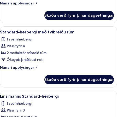
með
Nánari
Nánari upplýsingar
tvíbreiðu
upplýsingar
rúmi
fyrir
Skoða verð fyrir þínar dagsetningar
Standard-
-
herbergi
gott
með
Skoða
Rúmföt af bestu gerð, dúnsængur, rú
aðgengi
9
tvíbreiðu
Standard-herbergi með tvíbreiðu rúmi
allar
rúmi
1 svefnherbergi
-
myndir
gott
Pláss fyrir 4
fyrir
aðgengi
Standard-
2 meðalstór tvíbreið rúm
herbergi
Ókeypis þráðlaust net
með
Nánari
Nánari upplýsingar
tvíbreiðu
upplýsingar
rúmi
fyrir
Skoða verð fyrir þínar dagsetningar
Standard-
herbergi
með
Skoða
Eins manns Standard-herbergi | Rúmf
10
tvíbreiðu
Eins manns Standard-herbergi
allar
rúmi
1 svefnherbergi
myndir
Pláss fyrir 3
fyrir