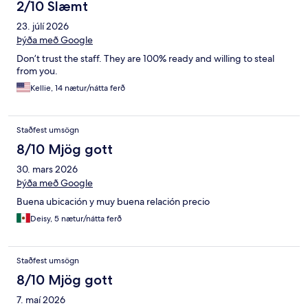
2/10 Slæmt
23. júlí 2026
Þýða með Google
Don’t trust the staff. They are 100% ready and willing to steal
from you.
Kellie, 14 nætur/nátta ferð
Staðfest umsögn
8/10 Mjög gott
30. mars 2026
Þýða með Google
Buena ubicación y muy buena relación precio
Deisy, 5 nætur/nátta ferð
Staðfest umsögn
8/10 Mjög gott
7. maí 2026