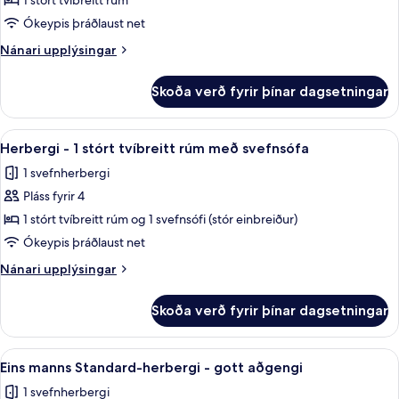
Eins
1 stórt tvíbreitt rúm
manns
Ókeypis þráðlaust net
Standard-
Nánari
Nánari upplýsingar
herbergi
upplýsingar
fyrir
Skoða verð fyrir þínar dagsetningar
Eins
manns
Standard-
Skoða
Herbergi - 1 stórt tvíbreitt rúm með 
9
herbergi
Herbergi - 1 stórt tvíbreitt rúm með svefnsófa
allar
1 svefnherbergi
myndir
Pláss fyrir 4
fyrir
Herbergi
1 stórt tvíbreitt rúm og 1 svefnsófi (stór einbreiður)
-
Ókeypis þráðlaust net
1
Nánari
Nánari upplýsingar
stórt
upplýsingar
tvíbreitt
fyrir
Skoða verð fyrir þínar dagsetningar
Herbergi
rúm
-
með
1
Skoða
Rúmföt af bestu gerð, dúnsængur, rú
svefnsófa
9
stórt
Eins manns Standard-herbergi - gott aðgengi
allar
tvíbreitt
1 svefnherbergi
rúm
myndir