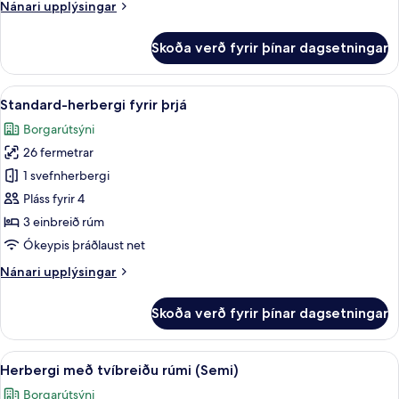
Nánari
Nánari upplýsingar
upplýsingar
fyrir
Skoða verð fyrir þínar dagsetningar
Fjölskylduherbergi
Skoða
Rúmföt af bestu gerð, dúnsængur, öry
10
Standard-herbergi fyrir þrjá
allar
Borgarútsýni
myndir
26 fermetrar
fyrir
Standard-
1 svefnherbergi
herbergi
Pláss fyrir 4
fyrir
3 einbreið rúm
þrjá
Ókeypis þráðlaust net
Nánari
Nánari upplýsingar
upplýsingar
fyrir
Skoða verð fyrir þínar dagsetningar
Standard-
herbergi
fyrir
Skoða
Rúmföt af bestu gerð, dúnsængur, öry
6
þrjá
Herbergi með tvíbreiðu rúmi (Semi)
allar
Borgarútsýni