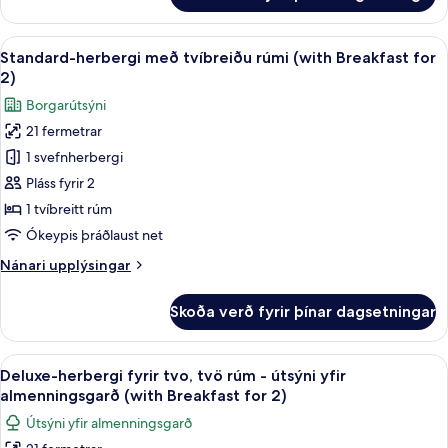
1)
herbergi
með
Skoða
Útsýni úr herberginu
8
tvíbreiðu
Standard-herbergi með tvíbreiðu rúmi (with Breakfast for
allar
rúmi
2)
(with
myndir
Borgarútsýni
Breakfast
fyrir
for
21 fermetrar
Standard-
1)
1 svefnherbergi
herbergi
með
Pláss fyrir 2
tvíbreiðu
1 tvíbreitt rúm
rúmi
Ókeypis þráðlaust net
(with
Nánari
Nánari upplýsingar
Breakfast
upplýsingar
for
fyrir
Skoða verð fyrir þínar dagsetningar
Standard-
2)
herbergi
með
Skoða
Útsýni úr herberginu
9
tvíbreiðu
Deluxe-herbergi fyrir tvo, tvö rúm - útsýni yfir
allar
rúmi
almenningsgarð (with Breakfast for 2)
(with
myndir
Útsýni yfir almenningsgarð
Breakfast
fyrir
for