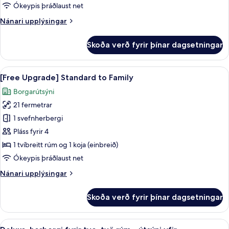
Standard
Ókeypis þráðlaust net
Triple
Nánari
Nánari upplýsingar
+
upplýsingar
Mini
fyrir
Skoða verð fyrir þínar dagsetningar
Bar
[Mini
Bar
(Beer
PKG]
Skoða
Rúmföt af bestu gerð, dúnsængur, öry
included)
6
Standard
[Free Upgrade] Standard to Family
allar
Triple
Borgarútsýni
+
myndir
Mini
21 fermetrar
fyrir
Bar
[Free
1 svefnherbergi
(Beer
Upgrade]
included)
Pláss fyrir 4
Standard
1 tvíbreitt rúm og 1 koja (einbreið)
to
Ókeypis þráðlaust net
Family
Nánari
Nánari upplýsingar
upplýsingar
fyrir
Skoða verð fyrir þínar dagsetningar
[Free
Upgrade]
Standard
Skoða
Rúmföt af bestu gerð, dúnsængur, öry
8
to