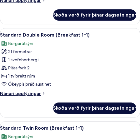
Nánari upplýsingar
upplýsingar
fyrir
Skoða verð fyrir þínar dagsetningar
Complimentary
Breakfast
for
Skoða
Útsýni úr herberginu
6
2_Standard
Standard Double Room (Breakfast 1+1)
allar
Double
Borgarútsýni
myndir
21 fermetrar
fyrir
Standard
1 svefnherbergi
Double
Pláss fyrir 2
Room
1 tvíbreitt rúm
(Breakfast
Ókeypis þráðlaust net
1+1)
Nánari
Nánari upplýsingar
upplýsingar
fyrir
Skoða verð fyrir þínar dagsetningar
Standard
Double
Room
Skoða
Útsýni úr herberginu
8
(Breakfast
Standard Twin Room (Breakfast 1+1)
allar
1+1)
Borgarútsýni
myndir