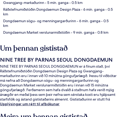
Gwangjang-markaðurinn
- 5 mín. ganga
- 0.5 km
Ráðstefnumiðstöðin Dongdaemun Design Plaza
- 6 mín. ganga
- 0.5
km
Dongdaemun sögu- og menningargarðurinn
- 6 mín. ganga
- 0.5
km
Dongdaemun Market verslunarmiðstöðin
- 9 mín. ganga
- 0.8 km
Um þennan gististað
NINE TREE BY PARNAS SEOUL DONGDAEMUN
NINE TREE BY PARNAS SEOUL DONGDAEMUN er á fínum stað, því
Ráðstefnumiðstöðin Dongdaemun Design Plaza og Gwangjang-
markaðurinn eru í innan við 10 mínútna göngufjarlægð. Þessu til viðbótar
má nefna að Dongdaemun sögu- og menningargarðurinn og
Dongdaemun Market verslunarmiðstöðin eru í innan við 15 mínútna
göngufjarlægð. Ferðamenn sem hafa dvalið á staðnum hafa verið mjög
ánægðir en meðal þess sem þeir nefna sem sérstaka kosti eru hjálpsamt
starfsfólk og ástand gististaðarins almennt. Gististaðurinn er stutt frá
almenningssamgöngum: Dongdaemun History and Culture Park
Upplýsingar um rétt til afbókunar
lestarstöðin er í 5 mínútna göngufjarlægð og Euljiro 4-ga lestarstöðin í 5
mínútna.
Meira um þennan gististað