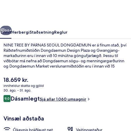
PARNAS
SEOUL
DONGDAEMUN
rra
Næsta
66+
Yfirlit
Herbergi
Staðsetning
Reglur
NINE TREE BY PARNAS SEOUL DONGDAEMUN er á fínum stað, því
Ráðstefnumiðstöðin Dongdaemun Design Plaza og Gwangjang-
markaðurinn eru í innan við 10 mínútna göngufjarlægð. Þessu til
viðbótar má nefna að Dongdaemun sögu- og menningargarðurinn
og Dongdaemun Market verslunarmiðstöðin eru í innan við 15
mínútna göngufjarlægð. Ferðamenn sem hafa dvalið á staðnum hafa
verið mjög ánægðir en meðal þess sem þeir nefna sem sérstaka kosti
Núverandi
18.659 kr.
eru hjálpsamt starfsfólk og ástand gististaðarins almennt.
verð
inniheldur skatta og gjöld
Gististaðurinn er stutt frá almenningssamgöngum: Dongdaemun
er
30. ágú. - 31. ágú.
History and Culture Park lestarstöðin er í 5 mínútna göngufjarlægð
Fyrir utan
18.659 kr.
Umsagnir
og Euljiro 4-ga lestarstöðin í 5 mínútna.
Dásamlegt
9,0
Sjá allar 1.060 umsagnir
9,0 af 10
Vinsæl aðstaða
Ókeypis þráðlaust net
Veitingastaður