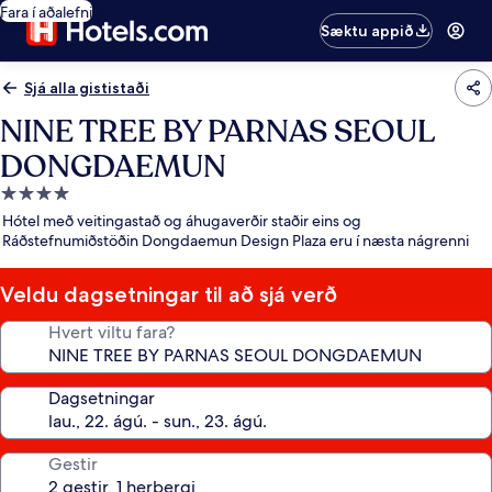
Fara í aðalefni
Sæktu appið
Sjá alla gististaði
NINE TREE BY PARNAS SEOUL
DONGDAEMUN
4.0
stjörnu
Hótel með veitingastað og áhugaverðir staðir eins og
gististaður
Ráðstefnumiðstöðin Dongdaemun Design Plaza eru í næsta nágrenni
Veldu dagsetningar til að sjá verð
Hvert viltu fara?
Dagsetningar
Gestir