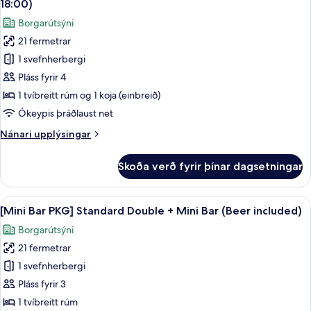
out
18:00)
Room
myndir
18:00)
Borgarútsýni
(Check-
fyrir
in
21 fermetrar
[30
12:00
1 svefnherbergi
Hours
~
Check-
Stay]
Pláss fyrir 4
out
Family
1 tvíbreitt rúm og 1 koja (einbreið)
18:00)
Room
Ókeypis þráðlaust net
(Check-
Nánari
Nánari upplýsingar
in
upplýsingar
12:00
fyrir
Skoða verð fyrir þínar dagsetningar
[30
~
Hours
Check-
Stay]
Skoða
Rúmföt af bestu gerð, dúnsængur, öry
out
6
Family
[Mini Bar PKG] Standard Double + Mini Bar (Beer included)
allar
18:00)
Room
Borgarútsýni
(Check-
myndir
in
21 fermetrar
fyrir
12:00
[Mini
1 svefnherbergi
~
Bar
Check-
Pláss fyrir 3
out
PKG]
1 tvíbreitt rúm
18:00)