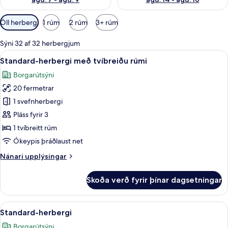
Síur
Öll herbergi
1 rúm
2 rúm
3+ rúm
í
boði
Sýni 32 af 32 herbergjum
fyrir
Skoða
Rúmföt af bestu gerð, dúnsængur, öry
5
Standard-herbergi með tvíbreiðu rúmi
herbergi
allar
Borgarútsýni
myndir
20 fermetrar
fyrir
Standard-
1 svefnherbergi
herbergi
Pláss fyrir 3
með
1 tvíbreitt rúm
tvíbreiðu
Ókeypis þráðlaust net
rúmi
Nánari
Nánari upplýsingar
upplýsingar
fyrir
Skoða verð fyrir þínar dagsetningar
Standard-
herbergi
með
Skoða
Rúmföt af bestu gerð, dúnsængur, öry
7
tvíbreiðu
Standard-herbergi
allar
rúmi
Borgarútsýni