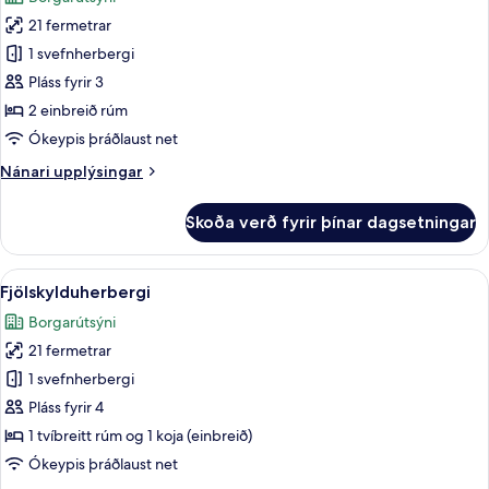
myndir
21 fermetrar
fyrir
Standard-
1 svefnherbergi
herbergi
Pláss fyrir 3
2 einbreið rúm
Ókeypis þráðlaust net
Nánari
Nánari upplýsingar
upplýsingar
fyrir
Skoða verð fyrir þínar dagsetningar
Standard-
herbergi
Skoða
Rúmföt af bestu gerð, dúnsængur, öry
6
Fjölskylduherbergi
allar
Borgarútsýni
myndir
21 fermetrar
fyrir
Fjölskylduherbergi
1 svefnherbergi
Pláss fyrir 4
1 tvíbreitt rúm og 1 koja (einbreið)
Ókeypis þráðlaust net