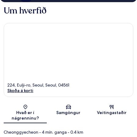
Um hverfið
224, Eulji-ro, Seoul, Seoul, 04561
Skoða á korti
Kort
Hvað er í
Samgöngur
Veitingastaðir
nágrenninu?
Cheonggyecheon
- 4 mín. ganga
- 0.4 km