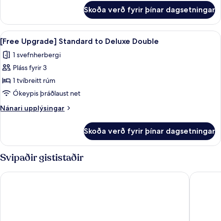
Twin
fyrir
Skoða verð fyrir þínar dagsetningar
[Free
Upgrade]
Standard
Skoða
Útsýni að garði
1
to
[Free Upgrade] Standard to Deluxe Double
allar
Deluxe
1 svefnherbergi
Twin
myndir
Pláss fyrir 3
fyrir
[Free
1 tvíbreitt rúm
Upgrade]
Ókeypis þráðlaust net
Standard
Nánari
Nánari upplýsingar
to
upplýsingar
Deluxe
fyrir
Skoða verð fyrir þínar dagsetningar
[Free
Double
Upgrade]
Standard
Svipaðir gististaðir
to
Deluxe
Uljiro Co-Op Residence
Hotel S
Double