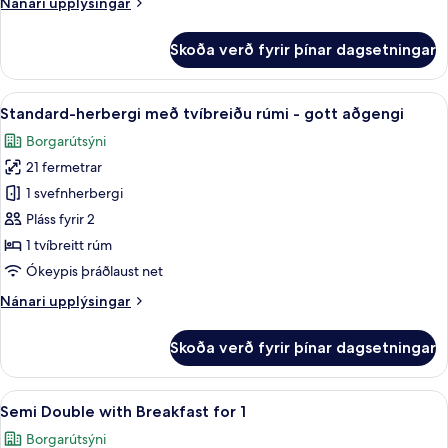
Nánari
Nánari upplýsingar
for
upplýsingar
4)
fyrir
Skoða verð fyrir þínar dagsetningar
Herbergi
fyrir
fjóra
Skoða
Standard-herbergi með tvíbreiðu rúmi
7
(with
Standard-herbergi með tvíbreiðu rúmi - gott aðgengi
allar
Breakfast
Borgarútsýni
for
myndir
4)
21 fermetrar
fyrir
Standard-
1 svefnherbergi
herbergi
Pláss fyrir 2
með
1 tvíbreitt rúm
tvíbreiðu
Ókeypis þráðlaust net
rúmi
Nánari
Nánari upplýsingar
-
upplýsingar
gott
fyrir
Skoða verð fyrir þínar dagsetningar
aðgengi
Standard-
herbergi
með
Skoða
Útsýni úr herberginu
5
tvíbreiðu
Semi Double with Breakfast for 1
allar
rúmi
Borgarútsýni
-
myndir