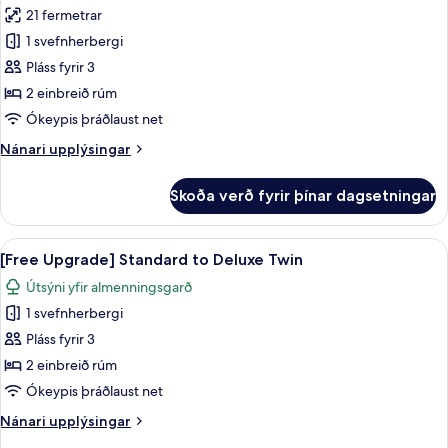
21 fermetrar
fyrir
Standard
1 svefnherbergi
Twin
Pláss fyrir 3
Room
2 einbreið rúm
(Breakfast
Ókeypis þráðlaust net
1+1)
Nánari
Nánari upplýsingar
upplýsingar
fyrir
Skoða verð fyrir þínar dagsetningar
Standard
Twin
Room
Skoða
Rúmföt af bestu gerð, dúnsængur, öry
8
(Breakfast
[Free Upgrade] Standard to Deluxe Twin
allar
1+1)
Útsýni yfir almenningsgarð
myndir
1 svefnherbergi
fyrir
[Free
Pláss fyrir 3
Upgrade]
2 einbreið rúm
Standard
Ókeypis þráðlaust net
to
Nánari
Nánari upplýsingar
Deluxe
upplýsingar