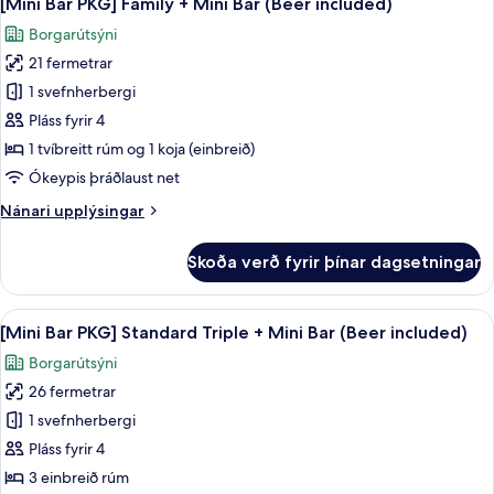
[Mini Bar PKG] Family + Mini Bar (Beer included)
allar
Twin
Borgarútsýni
+
myndir
Mini
21 fermetrar
fyrir
Bar
[Mini
1 svefnherbergi
(Beer
Bar
included)
Pláss fyrir 4
PKG]
1 tvíbreitt rúm og 1 koja (einbreið)
Family
Ókeypis þráðlaust net
+
Nánari
Nánari upplýsingar
Mini
upplýsingar
Bar
fyrir
Skoða verð fyrir þínar dagsetningar
(Beer
[Mini
Bar
included)
PKG]
Skoða
Rúmföt af bestu gerð, dúnsængur, öry
11
Family
[Mini Bar PKG] Standard Triple + Mini Bar (Beer included)
allar
+
Borgarútsýni
Mini
myndir
Bar
26 fermetrar
fyrir
(Beer
[Mini
1 svefnherbergi
included)
Bar
Pláss fyrir 4
PKG]
3 einbreið rúm