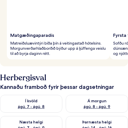
Matgæðingaparadís
Fyrsta 
Matreiðsluævintýri bíða þín á veitingastað hótelsins.
Sofðu r
Morgunverðarhlaðborðið býður upp á ljúffenga veislu
dúnsæng
til að byrja daginn rétt.
og njót
Herbergisval
Kannaðu framboð fyrir þessar dagsetningar
Athuga framboð í kvöld ágú. 7 - ágú. 8
Athuga framboð á morgun ágú.
Í kvöld
Á morgun
ágú. 7 - ágú. 8
ágú. 8 - ágú. 9
Athuga framboð næstu helgi ágú. 7 - ágú. 9
Athuga framboð þarnæstu helgi
Næsta helgi
Þarnæsta helgi
ágú. 7 - ágú. 9
ágú. 14 - ágú. 16