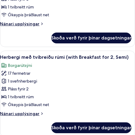
tvíbreiðu
1 tvíbreitt rúm
rúmi
Ókeypis þráðlaust net
-
Nánari
Nánari upplýsingar
útsýni
upplýsingar
yfir
fyrir
Skoða verð fyrir þínar dagsetningar
Deluxe-
almenningsgarð
herbergi
með
Skoða
Rúmföt af bestu gerð, dúnsængur, öry
6
tvíbreiðu
Herbergi með tvíbreiðu rúmi (with Breakfast for 2, Semi)
allar
rúmi
Borgarútsýni
-
myndir
útsýni
17 fermetrar
fyrir
yfir
Herbergi
1 svefnherbergi
almenningsgarð
með
Pláss fyrir 2
tvíbreiðu
1 tvíbreitt rúm
rúmi
Ókeypis þráðlaust net
(with
Nánari
Nánari upplýsingar
Breakfast
upplýsingar
for
fyrir
Skoða verð fyrir þínar dagsetningar
2,
Herbergi
með