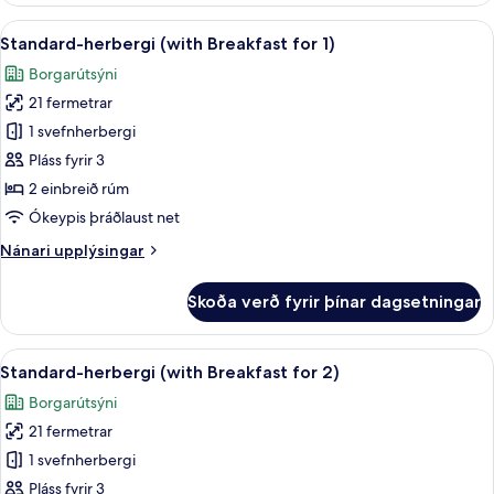
Semi)
tvíbreiðu
Skoða
Útsýni úr herberginu
8
rúmi
Standard-herbergi (with Breakfast for 1)
allar
(with
Borgarútsýni
Breakfast
myndir
for
21 fermetrar
fyrir
2,
Standard-
1 svefnherbergi
Semi)
herbergi
Pláss fyrir 3
(with
2 einbreið rúm
Breakfast
Ókeypis þráðlaust net
for
Nánari
Nánari upplýsingar
1)
upplýsingar
fyrir
Skoða verð fyrir þínar dagsetningar
Standard-
herbergi
(with
Skoða
Útsýni úr herberginu
8
Breakfast
Standard-herbergi (with Breakfast for 2)
allar
for
Borgarútsýni
1)
myndir
21 fermetrar
fyrir
Standard-
1 svefnherbergi
herbergi
Pláss fyrir 3