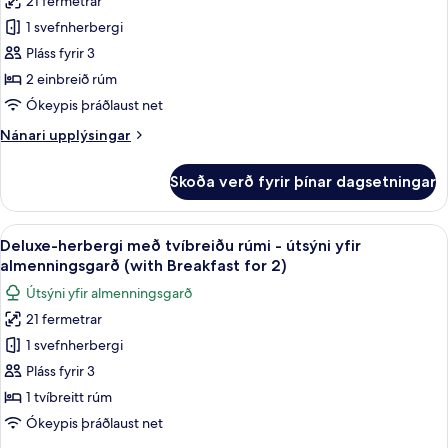
21 fermetrar
Deluxe-
2)
1 svefnherbergi
herbergi
fyrir
Pláss fyrir 3
tvo,
2 einbreið rúm
tvö
Ókeypis þráðlaust net
rúm
Nánari
Nánari upplýsingar
-
upplýsingar
útsýni
fyrir
Skoða verð fyrir þínar dagsetningar
Deluxe-
yfir
herbergi
almenningsgarð
fyrir
Skoða
Útsýni úr herberginu
(with
7
tvo,
Deluxe-herbergi með tvíbreiðu rúmi - útsýni yfir
allar
Breakfast
tvö
almenningsgarð (with Breakfast for 2)
rúm
myndir
for
Útsýni yfir almenningsgarð
-
fyrir
2)
útsýni
21 fermetrar
Deluxe-
yfir
1 svefnherbergi
herbergi
almenningsgarð
(with
með
Pláss fyrir 3
Breakfast
tvíbreiðu
1 tvíbreitt rúm
for
rúmi
2)
Ókeypis þráðlaust net
-