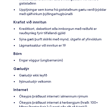
gististaðinn
Upplýsingar sem koma frá gististaðnum gætu verið þýddar
með sjálfvirkum þýðingarhugbúnaði
Krafist við innritun
Kreditkort, debetkort eða innborgun með reiðufé er
nauðsynleg fyrir tilfallandi gjöld
Sýna gæti þurft skilríki með mynd, útgefin af yfirvöldum
Lágmarksaldur við innritun er 19
Börn
Engar vöggur (ungbarnarúm)
Gæludýr
Gæludýr ekki leyfð
Þjónustudýr velkomin
Internet
Ókeypis þráðlaust internet í almennum rýmum
Ókeypis þráðlaust internet á herbergjum (hraði: 100+
Mbps (hentar fyrir 1–2 gesti eða allt að 6 tæki))