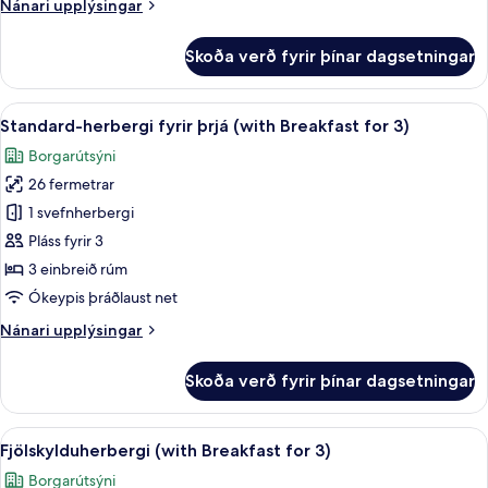
Nánari
Nánari upplýsingar
útsýni
upplýsingar
yfir
fyrir
Skoða verð fyrir þínar dagsetningar
Deluxe-
almenningsgarð
herbergi
(with
með
Skoða
Útsýni úr herberginu
Breakfast
11
tvíbreiðu
Standard-herbergi fyrir þrjá (with Breakfast for 3)
allar
for
rúmi
Borgarútsýni
-
myndir
2)
útsýni
26 fermetrar
fyrir
yfir
Standard-
1 svefnherbergi
almenningsgarð
herbergi
(with
Pláss fyrir 3
Breakfast
fyrir
3 einbreið rúm
for
þrjá
Ókeypis þráðlaust net
2)
(with
Nánari
Nánari upplýsingar
Breakfast
upplýsingar
for
fyrir
Skoða verð fyrir þínar dagsetningar
3)
Standard-
herbergi
fyrir
Skoða
Útsýni úr herberginu
7
þrjá
Fjölskylduherbergi (with Breakfast for 3)
allar
(with
Borgarútsýni
Breakfast