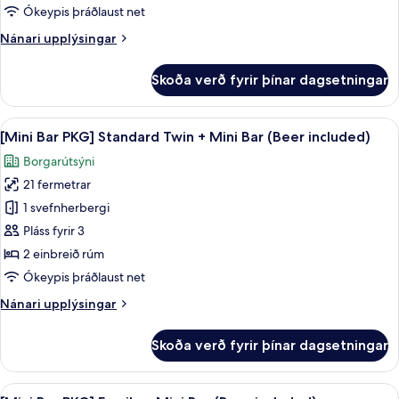
Standard
Ókeypis þráðlaust net
Double
Nánari
Nánari upplýsingar
+
upplýsingar
Mini
fyrir
Skoða verð fyrir þínar dagsetningar
Bar
[Mini
Bar
(Beer
PKG]
Skoða
Rúmföt af bestu gerð, dúnsængur, öry
included)
8
Standard
[Mini Bar PKG] Standard Twin + Mini Bar (Beer included)
allar
Double
Borgarútsýni
+
myndir
Mini
21 fermetrar
fyrir
Bar
[Mini
1 svefnherbergi
(Beer
Bar
included)
Pláss fyrir 3
PKG]
2 einbreið rúm
Standard
Ókeypis þráðlaust net
Twin
Nánari
Nánari upplýsingar
+
upplýsingar
Mini
fyrir
Skoða verð fyrir þínar dagsetningar
Bar
[Mini
Bar
(Beer
PKG]
Skoða
Rúmföt af bestu gerð, dúnsængur, öry
included)
7
Standard