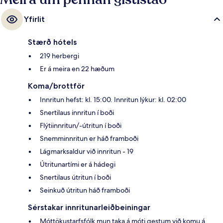
Yfirlit
Stærð hótels
219 herbergi
Er á meira en 22 hæðum
Koma/brottför
Innritun hefst: kl. 15:00. Innritun lýkur: kl. 02:00
Snertilaus innritun í boði
Flýtiinnritun/-útritun í boði
Snemminnritun er háð framboði
Lágmarksaldur við innritun - 19
Útritunartími er á hádegi
Snertilaus útritun í boði
Seinkuð útritun háð framboði
Sérstakar innritunarleiðbeiningar
Móttökustarfsfólk mun taka á móti gestum við komu á