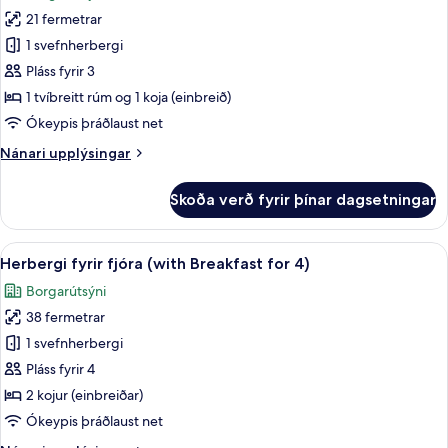
myndir
for
21 fermetrar
fyrir
3)
Fjölskylduherbergi
1 svefnherbergi
(with
Pláss fyrir 3
Breakfast
1 tvíbreitt rúm og 1 koja (einbreið)
for
Ókeypis þráðlaust net
3)
Nánari
Nánari upplýsingar
upplýsingar
fyrir
Skoða verð fyrir þínar dagsetningar
Fjölskylduherbergi
(with
Breakfast
Skoða
Útsýni úr herberginu
11
for
Herbergi fyrir fjóra (with Breakfast for 4)
allar
3)
Borgarútsýni
myndir
38 fermetrar
fyrir
Herbergi
1 svefnherbergi
fyrir
Pláss fyrir 4
fjóra
2 kojur (einbreiðar)
(with
Ókeypis þráðlaust net
Breakfast