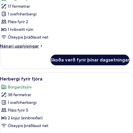
myndir
17 fermetrar
fyrir
Herbergi
1 svefnherbergi
með
Pláss fyrir 2
tvíbreiðu
1 tvíbreitt rúm
rúmi
Ókeypis þráðlaust net
(Semi)
Nánari
Nánari upplýsingar
upplýsingar
fyrir
Skoða verð fyrir þínar dagsetningar
Herbergi
með
tvíbreiðu
Skoða
Rúmföt af bestu gerð, dúnsængur, öry
10
rúmi
Herbergi fyrir fjóra
allar
(Semi)
Borgarútsýni
myndir
38 fermetrar
fyrir
Herbergi
1 svefnherbergi
fyrir
Pláss fyrir 5
fjóra
2 kojur (einbreiðar)
Ókeypis þráðlaust net