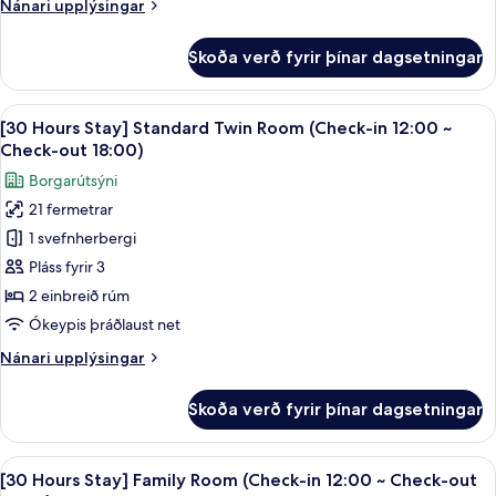
Nánari
Nánari upplýsingar
upplýsingar
fyrir
Skoða verð fyrir þínar dagsetningar
Herbergi
fyrir
fjóra
Skoða
Rúmföt af bestu gerð, dúnsængur, öry
7
[30 Hours Stay] Standard Twin Room (Check-in 12:00 ~
allar
Check-out 18:00)
myndir
Borgarútsýni
fyrir
21 fermetrar
[30
1 svefnherbergi
Hours
Stay]
Pláss fyrir 3
Standard
2 einbreið rúm
Twin
Ókeypis þráðlaust net
Room
Nánari
Nánari upplýsingar
(Check-
upplýsingar
in
fyrir
Skoða verð fyrir þínar dagsetningar
[30
12:00
Hours
~
Stay]
Skoða
Rúmföt af bestu gerð, dúnsængur, öry
Check-
6
Standard
[30 Hours Stay] Family Room (Check-in 12:00 ~ Check-out
allar
Twin