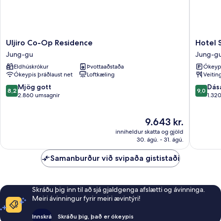
Uljiro
Hotel
Uljiro Co-Op Residence
Hotel 
Co-
Skypark
Jung-gu
Jung-g
Op
Kingsto
Eldhúskrókur
Þvottaaðstaða
Ókeypi
Residence
Dongda
Ókeypis þráðlaust net
Loftkæling
Veitin
Jung-
Jung-
gu
gu
8.2
9.0
Mjög gott
Dás
8,2
9,0
af
af
2.860 umsagnir
1.32
10,
10,
Mjög
Dásamle
Verðið
9.643 kr.
gott,
1.320
er
2.860
umsagni
inniheldur skatta og gjöld
9.643 kr.
umsagnir
30. ágú. - 31. ágú.
Samanburður við svipaða gististaði
Skráðu þig inn til að sjá gjaldgenga afslætti og ávinninga.
Meiri ávinningur fyrir meiri ævintýri!
Innskrá
Skráðu þig, það er ókeypis