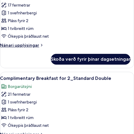
gott
17 fermetrar
fyrir
aðgengi
Semi
1 svefnherbergi
Double
Pláss fyrir 2
with
1 tvíbreitt rúm
Breakfast
Ókeypis þráðlaust net
for
Nánari
Nánari upplýsingar
1
upplýsingar
fyrir
Skoða verð fyrir þínar dagsetningar
Semi
Double
with
Skoða
Útsýni úr herberginu
7
Breakfast
Complimentary Breakfast for 2_Standard Double
allar
for
Borgarútsýni
1
myndir
21 fermetrar
fyrir
Complimentary
1 svefnherbergi
Breakfast
Pláss fyrir 2
for
1 tvíbreitt rúm
2_Standard
Ókeypis þráðlaust net
Double
Nánari