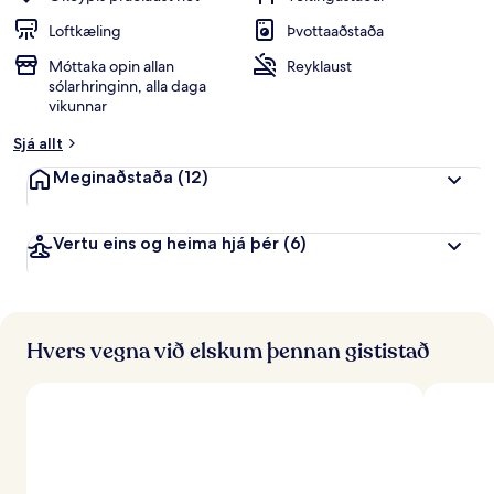
Loftkæling
Þvottaaðstaða
Móttaka opin allan
Reyklaust
sólarhringinn, alla daga
vikunnar
Sjá allt
Meginaðstaða
(12)
Vertu eins og heima hjá þér
(6)
Hvers vegna við elskum þennan gististað