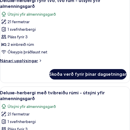
Deluxe-herbergi fyrir tvo, tvö rúm - útsýni yfir
allar
Family
almenningsgarð
myndir
Útsýni yfir almenningsgarð
fyrir
21 fermetrar
Deluxe-
1 svefnherbergi
herbergi
fyrir
Pláss fyrir 3
tvo,
2 einbreið rúm
tvö
Ókeypis þráðlaust net
rúm
Nánari
Nánari upplýsingar
-
upplýsingar
útsýni
fyrir
Skoða verð fyrir þínar dagsetningar
Deluxe-
yfir
herbergi
almenningsgarð
fyrir
Skoða
Rúmföt af bestu gerð, dúnsængur, öry
6
tvo,
Deluxe-herbergi með tvíbreiðu rúmi - útsýni yfir
allar
tvö
almenningsgarð
rúm
myndir
Útsýni yfir almenningsgarð
-
fyrir
útsýni
21 fermetrar
Deluxe-
yfir
1 svefnherbergi
herbergi
almenningsgarð
með
Pláss fyrir 3