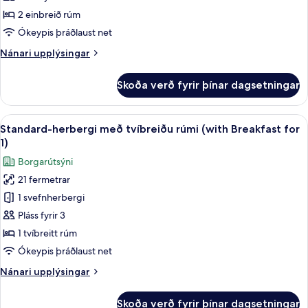
(with
2 einbreið rúm
Breakfast
Ókeypis þráðlaust net
for
Nánari
Nánari upplýsingar
2)
upplýsingar
fyrir
Skoða verð fyrir þínar dagsetningar
Standard-
herbergi
(with
Skoða
Útsýni úr herberginu
6
Breakfast
Standard-herbergi með tvíbreiðu rúmi (with Breakfast for
allar
for
1)
2)
myndir
Borgarútsýni
fyrir
21 fermetrar
Standard-
1 svefnherbergi
herbergi
með
Pláss fyrir 3
tvíbreiðu
1 tvíbreitt rúm
rúmi
Ókeypis þráðlaust net
(with
Nánari
Nánari upplýsingar
Breakfast
upplýsingar
for
fyrir
Skoða verð fyrir þínar dagsetningar
Standard-