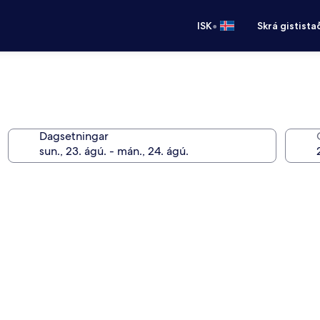
•
ISK
Skrá gistista
Dagsetningar