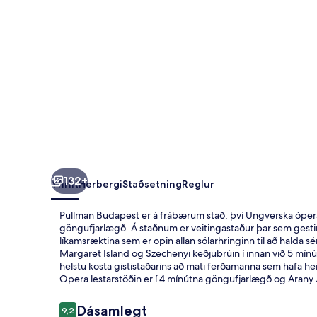
132+
Yfirlit
Herbergi
Staðsetning
Reglur
Pullman Budapest er á frábærum stað, því Ungverska óperan
göngufjarlægð. Á staðnum er veitingastaður þar sem gestir 
líkamsræktina sem er opin allan sólarhringinn til að halda sér
Margaret Island og Szechenyi keðjubrúin í innan við 5 mínú
helstu kosta gististaðarins að mati ferðamanna sem hafa h
Opera lestarstöðin er í 4 mínútna göngufjarlægð og Arany J
Umsagnir
Dásamlegt
9,2
9,2 af 10