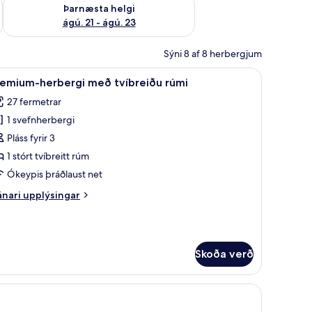
 ágú. 16
Athuga framboð þarnæstu helgi ágú. 21 - ágú. 23
Þarnæsta helgi
ágú. 21 - ágú. 23
Sýni 8 af 8 herbergjum
Rúmföt úr egypskri bómull, rúmföt af bestu gerð
koða
Premium-herbergi með tvíbreiðu rúmi | Rúmfö
11
remium-herbergi með tvíbreiðu rúmi
lar
27 fermetrar
yndir
1 svefnherbergi
rir
remium-
Pláss fyrir 3
erbergi
1 stórt tvíbreitt rúm
eð
Ókeypis þráðlaust net
víbreiðu
nari
nari upplýsingar
úmi
plýsingar
rir
emium-
rbergi
Skoða verð
eð
íbreiðu
mi
i bómull, rúmföt af bestu gerð