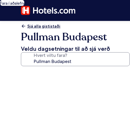
Fara í aðalefni
Sjá alla gististaði
Pullman Budapest
Veldu dagsetningar til að sjá verð
Hvert viltu fara?
Myndasafn
fyrir
Pullman
Budapest