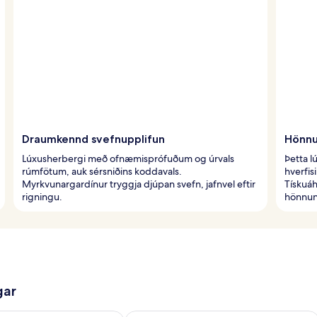
Draumkennd svefnupplifun
Hönnu
Lúxusherbergi með ofnæmisprófuðum og úrvals
Þetta l
rúmfötum, auk sérsniðins koddavals.
hverfis
Myrkvunargardínur tryggja djúpan svefn, jafnvel eftir
Tískuá
rigningu.
hönnuna
gar