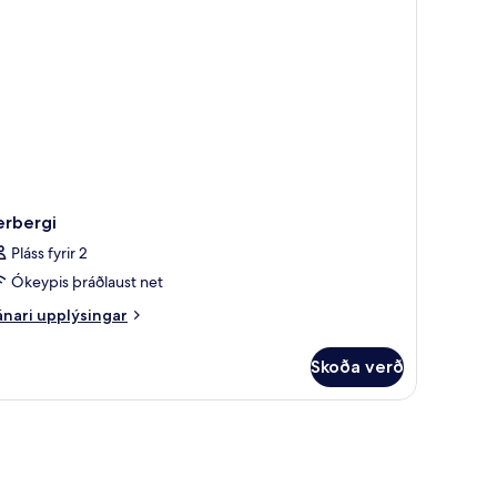
erbergi
Pláss fyrir 2
Ókeypis þráðlaust net
nari
nari upplýsingar
plýsingar
rir
Skoða verð
rbergi