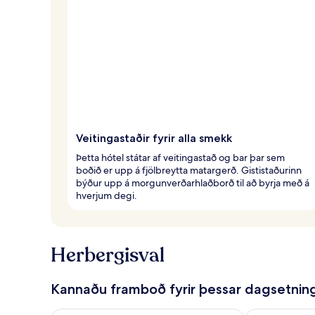
Veitingastaðir fyrir alla smekk
Þetta hótel státar af veitingastað og bar þar sem
boðið er upp á fjölbreytta matargerð. Gististaðurinn
býður upp á morgunverðarhlaðborð til að byrja með á
hverjum degi.
Herbergisval
Kannaðu framboð fyrir þessar dagsetnin