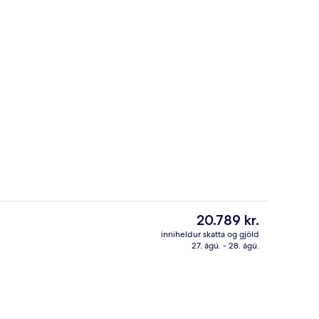
r, hádegisverður og kvöldverður í boði
Rúmföt úr egypskri bómull, rúmföt af
Núverandi
20.789 kr.
verð
inniheldur skatta og gjöld
er
27. ágú. - 28. ágú.
að)
Rúmföt úr egypskri bómull, rúmföt af
20.789 kr.