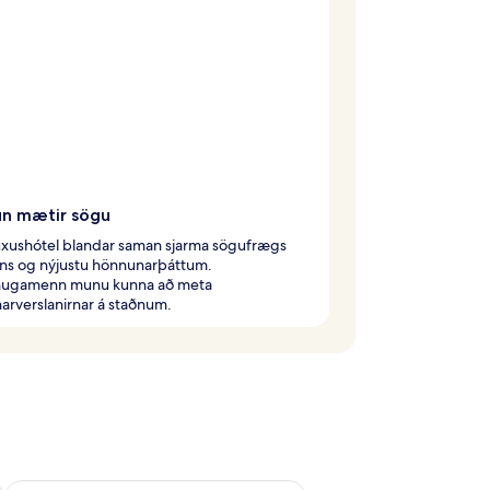
n mætir sögu
úxushótel blandar saman sjarma sögufrægs
ins og nýjustu hönnunarþáttum.
hugamenn munu kunna að meta
rverslanirnar á staðnum.