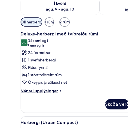
Athuga framboð í kvöld ágú. 9 - ágú. 10
Athuga frambo
Í kvöld
ágú. 9 - ágú. 10
ág
Síur
Öll herbergi
1 rúm
2 rúm
í
Skoða
Deluxe-herbergi með tvíbreiðu
boði
11
Deluxe-herbergi með tvíbreiðu rúmi
allar
fyrir
Dásamlegt
myndir
9,2
herbergi
9,2 af 10
(7
7 umsagnir
fyrir
umsagnir)
24 fermetrar
Deluxe-
1 svefnherbergi
herbergi
Pláss fyrir 2
með
1 stórt tvíbreitt rúm
tvíbreiðu
Ókeypis þráðlaust net
rúmi
Nánari
Nánari upplýsingar
upplýsingar
fyrir
Skoða ver
Deluxe-
herbergi
með
Skoða
Herbergi (Urban Compact) | Rú
8
tvíbreiðu
Herbergi (Urban Compact)
allar
rúmi