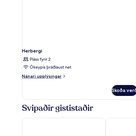
Herbergi
Pláss fyrir 2
Ókeypis þráðlaust net
Nánari
Nánari upplýsingar
upplýsingar
fyrir
Skoða ver
Herbergi
Svipaðir gististaðir
Aurea Ana Palace by Eurostars Hotel Company
Corinthia Bu