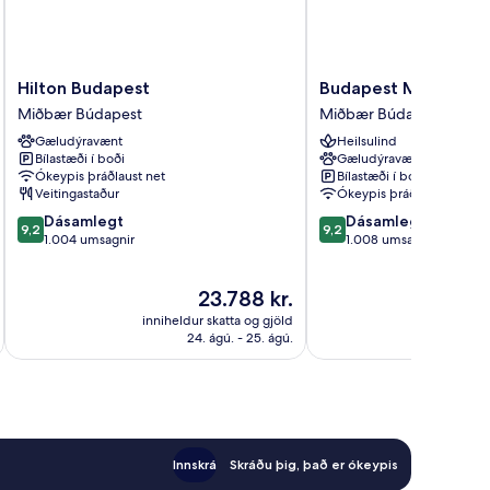
Hilton
Budapest
Hilton Budapest
Budapest Marriott H
Budapest
Marriott
Miðbær Búdapest
Miðbær Búdapest
Miðbær
Hotel
Gæludýravænt
Heilsulind
Búdapest
Miðbær
Bílastæði í boði
Gæludýravænt
Búdapest
Ókeypis þráðlaust net
Bílastæði í boði
Veitingastaður
Ókeypis þráðlaust net
9.2
9.2
Dásamlegt
Dásamlegt
9,2
9,2
af
af
1.004 umsagnir
1.008 umsagnir
10,
10,
Dásamlegt,
Dásamlegt,
Verðið
23.788 kr.
1.004
1.008
er
umsagnir
umsagnir
inniheldur skatta og gjöld
innihel
23.788 kr.
24. ágú. - 25. ágú.
Innskrá
Skráðu þig, það er ókeypis