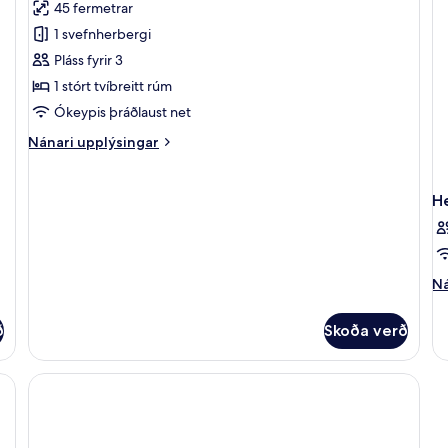
45 fermetrar
rúm
myndir
1 svefnherbergi
fyrir
Premium-
Pláss fyrir 3
herbergi
1 stórt tvíbreitt rúm
Ókeypis þráðlaust net
Nánari
Nánari upplýsingar
upplýsingar
fyrir
Premium-
H
herbergi
Ná
Ná
up
fy
ð
Skoða verð
He