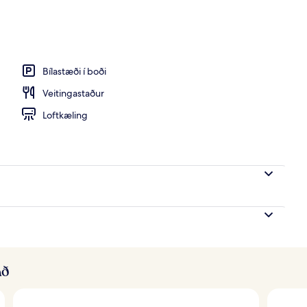
Bílastæði í boði
Veitingastaður
Loftkæling
að