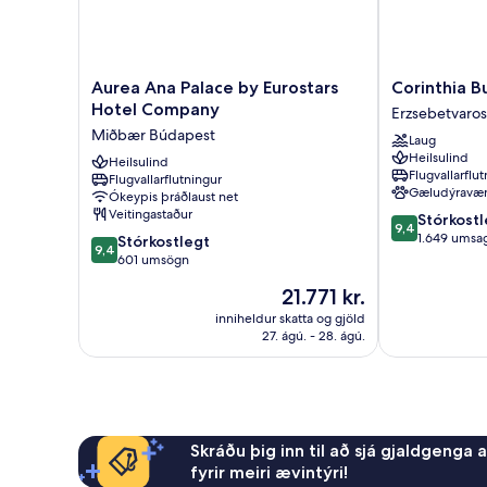
Aurea
Corinthia
Aurea Ana Palace by Eurostars
Corinthia 
Ana
Budapest
Hotel Company
Erzsebetvaros
Palace
Erzsebetvaros
Miðbær Búdapest
Laug
by
Heilsulind
Eurostars
Heilsulind
Flugvallarflu
Flugvallarflutningur
Hotel
Gæludýravæ
Ókeypis þráðlaust net
Company
Veitingastaður
9.4
Stórkostl
Miðbær
9,4
af
1.649 umsag
9.4
Búdapest
Stórkostlegt
9,4
10,
af
601 umsögn
Stórkostlegt,
10,
Verðið
21.771 kr.
1.649
Stórkostlegt,
er
umsagnir
601
inniheldur skatta og gjöld
21.771 kr.
27. ágú. - 28. ágú.
umsögn
Skráðu þig inn til að sjá gjaldgenga 
fyrir meiri ævintýri!