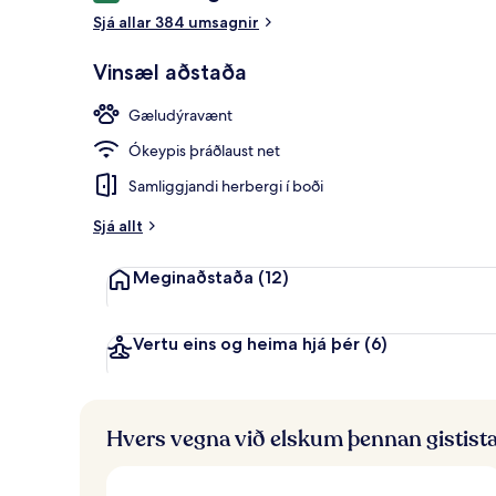
Sjá allar 384 umsagnir
Fyrir utan
Vinsæl aðstaða
Gæludýravænt
Ókeypis þráðlaust net
Samliggjandi herbergi í boði
Sjá allt
Meginaðstaða
(12)
Vertu eins og heima hjá þér
(6)
Hvers vegna við elskum þennan gistist