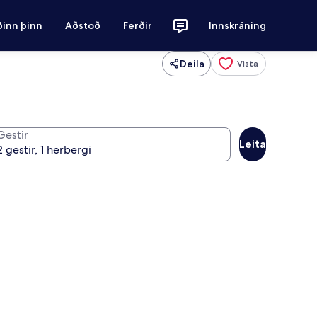
ðinn þinn
Aðstoð
Ferðir
Innskráning
Deila
Vista
Gestir
Leita