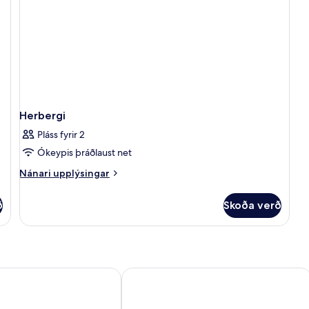
Herbergi
Pláss fyrir 2
Ókeypis þráðlaust net
Nánari
Nánari upplýsingar
upplýsingar
fyrir
ð
Skoða verð
Herbergi
dapest
Hilton Garden Inn Budapest City Cen