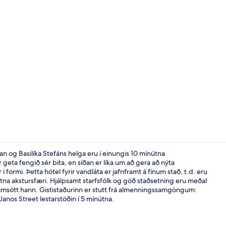
Morgunverðu
 og Basilíka Stefáns helga eru í einungis 10 mínútna
geta fengið sér bita, en síðan er líka um að gera að nýta
 í formi. Þetta hótel fyrir vandláta er jafnframt á fínum stað, t.d. eru
Bar (á gistist
tna akstursfæri. Hjálpsamt starfsfólk og góð staðsetning eru meðal
eimsótt hann. Gististaðurinn er stutt frá almenningssamgöngum:
anos Street lestarstöðin í 5 mínútna.