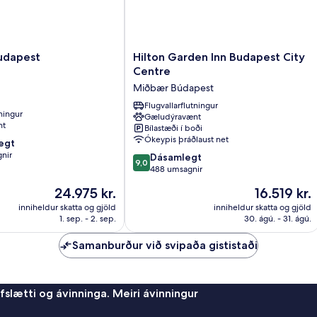
Hilton
Budapest
Hilton Garden Inn Budapest City
Garden
Centre
Inn
Miðbær Búdapest
Budapest
City
Flugvallarflutningur
tningur
Gæludýravænt
Centre
nt
Bílastæði í boði
Miðbær
Ókeypis þráðlaust net
egt
Búdapest
nir
9.0
Dásamlegt
9,0
af
488 umsagnir
10,
Verðið
Verðið
24.975 kr.
16.519 kr.
Dásamlegt,
er
er
488
inniheldur skatta og gjöld
inniheldur skatta og gjöld
24.975 kr.
16.519 kr.
1. sep. - 2. sep.
30. ágú. - 31. ágú.
umsagnir
Samanburður við svipaða gististaði
afslætti og ávinninga. Meiri ávinningur