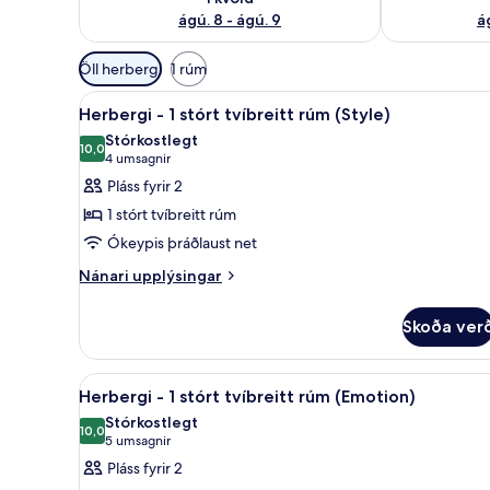
ágú. 8 - ágú. 9
á
Síur
Öll herbergi
1 rúm
í
Skoða
Útsýni úr herberginu
boði
6
Herbergi - 1 stórt tvíbreitt rúm (Style)
allar
fyrir
Stórkostlegt
myndir
10,0
herbergi
10,0 af 10
(4
4 umsagnir
fyrir
umsagnir)
Pláss fyrir 2
Herbergi
1 stórt tvíbreitt rúm
-
Ókeypis þráðlaust net
1
Nánari
stórt
Nánari upplýsingar
upplýsingar
tvíbreitt
fyrir
rúm
Skoða ver
Herbergi
(Style)
-
1
Skoða
Herbergi - 1 stórt tvíbreitt rú
9
stórt
Herbergi - 1 stórt tvíbreitt rúm (Emotion)
allar
tvíbreitt
Stórkostlegt
rúm
myndir
10,0
10,0 af 10
(5
5 umsagnir
(Style)
fyrir
umsagnir)
Pláss fyrir 2
Herbergi