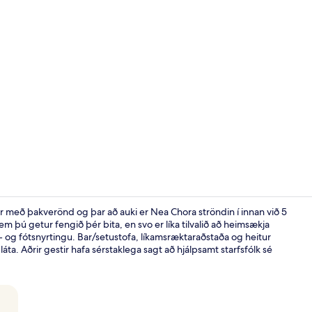
Herbergi - 1
er með þakverönd og þar að auki er Nea Chora ströndin í innan við 5
 þú getur fengið þér bita, en svo er líka tilvalið að heimsækja
- og fótsnyrtingu. Bar/setustofa, líkamsræktaraðstaða og heitur
Morgunverðu
ta. Aðrir gestir hafa sérstaklega sagt að hjálpsamt starfsfólk sé