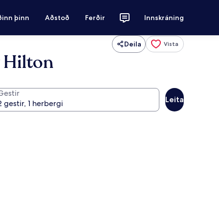
ðinn þinn
Aðstoð
Ferðir
Innskráning
Deila
Vista
 Hilton
Gestir
Leita