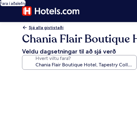
Fara í aðalefni
Sjá alla gististaði
Chania Flair Boutique H
Veldu dagsetningar til að sjá verð
Hvert viltu fara?
Myndasafn
fyrir
Chania
Flair
Boutique
Hotel,
Tapestry