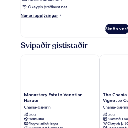
Ókeypis þráðlaust net
Nánari
Nánari upplýsingar
upplýsingar
fyrir
Skoða ver
King
Style
Room
Svipaðir gististaðir
Monastery Estate Venetian Harbor
The Chania Ho
Monastery
The
Monastery Estate Venetian
The Chania 
Estate
Chania
Harbor
Vignette Co
Venetian
Hotel
Chania-bærinn
Chania-bærin
Harbor
Crete,
Chania-
Laug
Vignette
Laug
Heilsulind
Bílastæði í bo
bærinn
Collection
Flugvallarflutningur
Ókeypis þráð
by