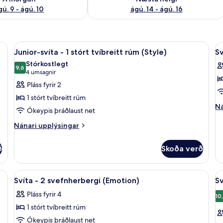
gú. 9 - ágú. 10
ágú. 14 - ágú. 16
Skoða
Rúmföt úr egypskri bómull, rúmföt af
S
8
Junior-svíta - 1 stórt tvíbreitt rúm (Style)
Sv
allar
al
Stórkostlegt
myndir
9,6
m
9,6 af 10
(4
4 umsagnir
fyrir
fy
umsagnir)
Pláss fyrir 2
Junior-
S
1 stórt tvíbreitt rúm
svíta
-
Ná
Ná
Ókeypis þráðlaust net
-
2
up
fy
Nánari
1
Nánari upplýsingar
s
Sv
upplýsingar
stórt
-
fyrir
ð
tvíbreitt
Skoða verð
2
Junior-
rúm
sv
svíta
-
(Style)
m (Emotion) | Útsýni úr herberginu
Skoða
Rúmföt úr egypskri bómull, rúmföt af
S
5
1
Svíta - 2 svefnherbergi (Emotion)
Sv
allar
al
stórt
Pláss fyrir 4
tvíbreitt
myndir
m
10
rúm
1 stórt tvíbreitt rúm
fyrir
fy
(Style)
Svíta
S
Ókeypis þráðlaust net