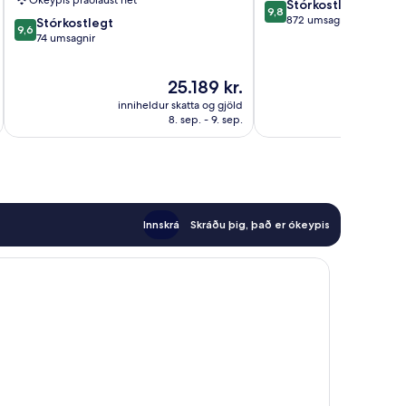
Ókeypis þráðlaust net
9.8
Stórkostlegt
Adults
9,8
af
872 umsagnir
9.6
Only
Stórkostlegt
9,6
10,
af
Heraklion
74 umsagnir
Stórkostlegt,
10,
872
Stórkostlegt,
Verðið
25.189 kr.
umsagnir
74
er
umsagnir
inniheldur skatta og gjöld
innihel
25.189 kr.
8. sep. - 9. sep.
Innskrá
Skráðu þig, það er ókeypis