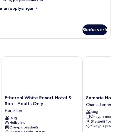
nari
nari upplýsingar
plýsingar
rir
rbergi
Skoða verð
Hotel
Ethereal White Resort Hotel & Spa - Adults Only
Samaria Hotel
Ethereal
Samaria
Ethereal White Resort Hotel &
Samaria Hotel
White
Hotel
Spa - Adults Only
Chania-bærinn
Resort
Chania-
Heraklion
Laug
Hotel
bærinn
Ókeypis morgunverður
&
Laug
Bílastæði í boði
Heilsulind
Spa
Ókeypis þráðlaust net
Ókeypis bílastæði
-