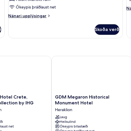
Ókeypis þráðlaust net
Ná
Ná
up
Nánari
Nánari upplýsingar
fy
upplýsingar
He
fyrir
ð
Skoða verð
King
Style
Junior
Suite
tel Crete, Vignette Collection by IHG
GDM Megaron Historical Monument 
GDM
Hotel Crete,
GDM Megaron Historical
Megaron
llection by IHG
Monument Hotel
Historical
n
Heraklion
Monument
Hotel
Laug
ði
Heilsulind
Heraklion
laust net
Ókeypis bílastæði