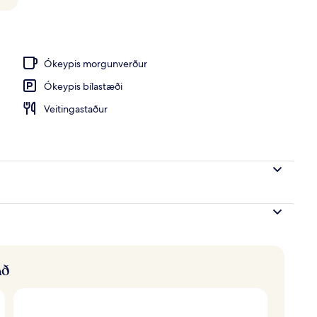
Ókeypis morgunverður
Ókeypis bílastæði
Veitingastaður
að