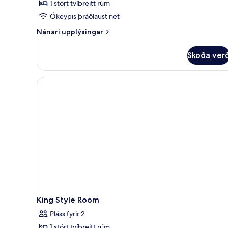
1 stórt tvíbreitt rúm
-
Ókeypis þráðlaust net
1
Nánari
stórt
Nánari upplýsingar
upplýsingar
tvíbreitt
fyrir
rúm
Skoða ver
Herbergi
(Emotion)
-
1
stórt
tvíbreitt
rúm
(Emotion)
King Style Room
Pláss fyrir 2
1 stórt tvíbreitt rúm