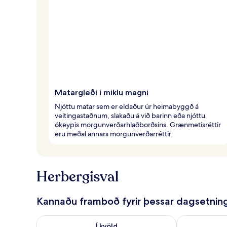
ó
l
k
i
Matargleði í miklu magni
Njóttu matar sem er eldaður úr heimabyggð á
veitingastaðnum, slakaðu á við barinn eða njóttu
ókeypis morgunverðarhlaðborðsins. Grænmetisréttir
eru meðal annars morgunverðarréttir.
Herbergisval
Kannaðu framboð fyrir þessar dagsetnin
Athuga framboð í kvöld ágú. 8 - ágú. 9
Athuga frambo
Í kvöld