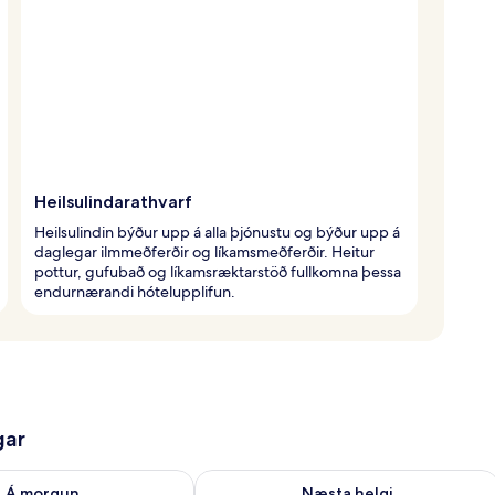
Heilsulindarathvarf
Heilsulindin býður upp á alla þjónustu og býður upp á
daglegar ilmmeðferðir og líkamsmeðferðir. Heitur
pottur, gufubað og líkamsræktarstöð fullkomna þessa
endurnærandi hótelupplifun.
gar
ð á morgun ágú. 9 - ágú. 10
Athuga framboð næstu helgi ágú. 14 -
Á morgun
Næsta helgi