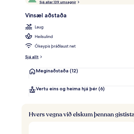
æ
Sjá allar 139 umsagnir
10,
Laug
r
Í
Vinsæl aðstaða
uppáhaldi
t
hjá
o
Laug
gestum
p
p
Heilsulind
e
i
Ókeypis þráðlaust net
n
k
Sjá allt
u
n
Meginaðstaða
(12)
n
f
r
Vertu eins og heima hjá þér
(6)
á
f
e
Hvers vegna við elskum þennan gistist
r
ð
a
f