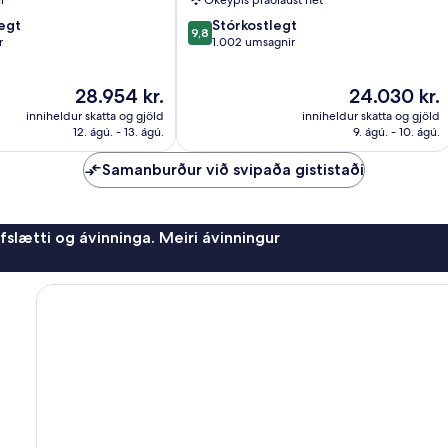
r
Ókeypis þráðlaust net
9.8
egt
Stórkostlegt
9,8
af
r
1.002 umsagnir
10,
Stórkostlegt,
Verðið
Verðið
28.954 kr.
24.030 kr.
1.002
er
er
umsagnir
inniheldur skatta og gjöld
inniheldur skatta og gjöld
28.954 kr.
24.030 kr.
12. ágú. - 13. ágú.
9. ágú. - 10. ágú.
Samanburður við svipaða gististaði
afslætti og ávinninga. Meiri ávinningur