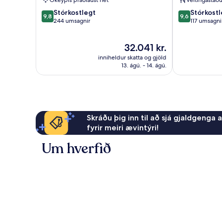
Ókeypis þráðlaust net
Veitingastaðu
IHG
9.8
9.6
Stórkostlegt
Chania-
Stórkostl
9,8
9,6
af
af
244 umsagnir
bærinn
117 umsagni
10,
10,
Stórkostlegt,
Stórkostlegt,
Verðið
32.041 kr.
244
117
er
umsagnir
umsagnir
inniheldur skatta og gjöld
32.041 kr.
13. ágú. - 14. ágú.
Skráðu þig inn til að sjá gjaldgenga 
fyrir meiri ævintýri!
Um hverfið