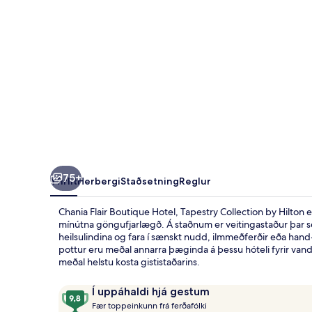
Collection
by
Hilton
75+
Yfirlit
Herbergi
Staðsetning
Reglur
Chania Flair Boutique Hotel, Tapestry Collection by Hilton 
mínútna göngufjarlægð. Á staðnum er veitingastaður þar sem
heilsulindina og fara í sænskt nudd, ilmmeðferðir eða hand
pottur eru meðal annarra þæginda á þessu hóteli fyrir vandlá
meðal helstu kosta gististaðarins.
Umsagnir
9,8
Í uppáhaldi hjá gestum
F
af
Fær toppeinkunn frá ferðafólki