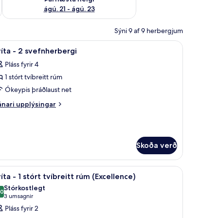
ágú. 21 - ágú. 23
Sýni 9 af 9 herbergjum
 bestu gerð
koða
43-tommu snjallsjónvarp með gervihnattarás
9
íta - 2 svefnherbergi
lar
Pláss fyrir 4
yndir
1 stórt tvíbreitt rúm
rir
víta
Ókeypis þráðlaust net
nari
nari upplýsingar
plýsingar
rir
vefnherbergi
íta
Skoða verð
efnherbergi
 bestu gerð
koða
43-tommu snjallsjónvarp með gervihnattarás
5
íta - 1 stórt tvíbreitt rúm (Excellence)
lar
Stórkostlegt
yndir
,0
10,0 af 10
(3
3 umsagnir
rir
umsagnir)
Pláss fyrir 2
víta