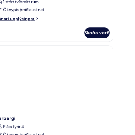
1 stórt tvíbreitt rúm
Ókeypis þráðlaust net
nari
tórt
nari upplýsingar
plýsingar
íbreitt
rir
úm
Skoða verð
íta
Excellence)
órt
íbreitt
úm
xcellence)
erbergi
Pláss fyrir 4
Ókeypis þráðlaust net