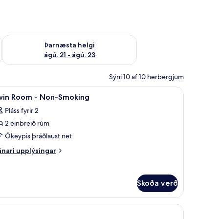
 ágú. 16
Athuga framboð þarnæstu helgi ágú. 21 - ágú. 23
Þarnæsta helgi
ágú. 21 - ágú. 23
Sýni 10 af 10 herbergjum
uaðstaða fyrir fartölvur
koða
Öryggishólf í herbergi, skrifborð, vinnuaðstað
5
win Room - Non-Smoking
lar
Pláss fyrir 2
yndir
2 einbreið rúm
rir
win
Ókeypis þráðlaust net
oom
nari
nari upplýsingar
plýsingar
rir
on-
in
moking
Skoða verð
oom
on-
uaðstaða fyrir fartölvur
oking