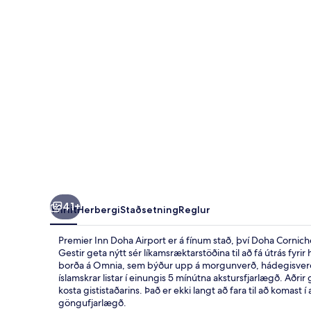
41+
Yfirlit
Herbergi
Staðsetning
Reglur
Premier Inn Doha Airport er á fínum stað, því Doha Cornich
Gestir geta nýtt sér líkamsræktarstöðina til að fá útrás fyrir
borða á Omnia, sem býður upp á morgunverð, hádegisverð 
íslamskrar listar í einungis 5 mínútna akstursfjarlægð. Aðrir
kosta gististaðarins. Það er ekki langt að fara til að komas
göngufjarlægð.