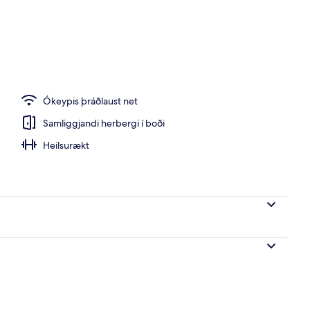
, hádegisverður og kvöldverður í boði
Ókeypis þráðlaust net
Samliggjandi herbergi í boði
Heilsurækt