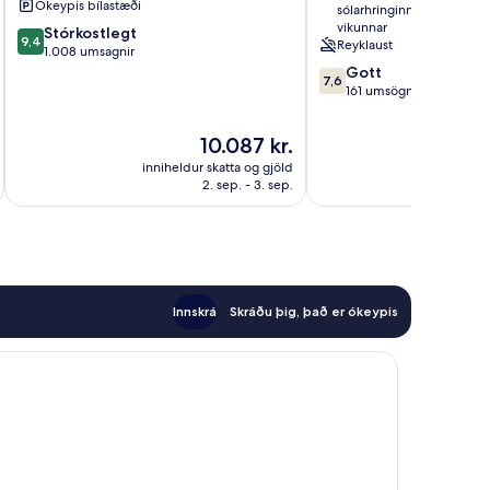
Ókeypis bílastæði
sólarhringinn, alla daga
Doha
vikunnar
9.4
Stórkostlegt
9,4
Reyklaust
af
1.008 umsagnir
10,
7.6
Gott
7,6
Stórkostlegt,
af
161 umsögn
1.008
10,
umsagnir
Gott,
Verðið
10.087 kr.
161
er
inniheldur skatta og gjöld
innihel
umsögn
10.087 kr.
2. sep. - 3. sep.
Innskrá
Skráðu þig, það er ókeypis