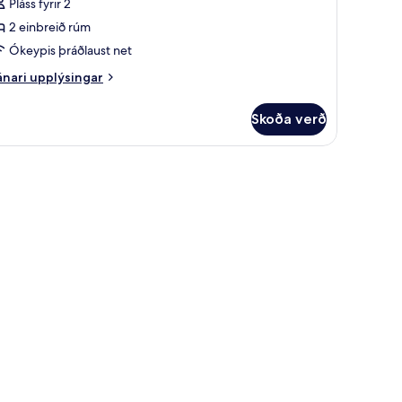
Pláss fyrir 2
rir
2 einbreið rúm
win
Ókeypis þráðlaust net
oom
nari
nari upplýsingar
plýsingar
on
rir
moking
Skoða verð
in
oom
REE
on
cheduled
oking
irport
huttle
EE
heduled
rport
uttle