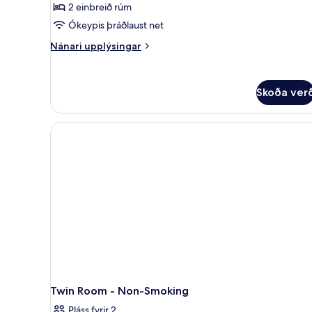
2 einbreið rúm
fyrir
Smoking
Ókeypis þráðlaust net
-
Nánari
Nánari upplýsingar
Twin
upplýsingar
fyrir
Room
Smoking
Skoða ver
-
Twin
Room
Twin Room - Non-Smoking
Pláss fyrir 2