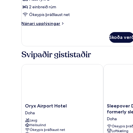
2 einbreið rúm
Ókeypis þráðlaust net
Nánari
Nánari upplýsingar
upplýsingar
fyrir
Skoða ver
Twin
Room
-
Svipaðir gististaðir
Non-
Smoking
Oryx Airport Hotel
Sleepover Doh
Oryx
Sleepover
Oryx Airport Hotel
Sleepover 
Airport
Doha
formerly sle
Doha
Hotel
South
Doha
Laug
Doha
Node
Heilsulind
–
Ókeypis þráð
Ókeypis þráðlaust net
Loftkæling
formerly