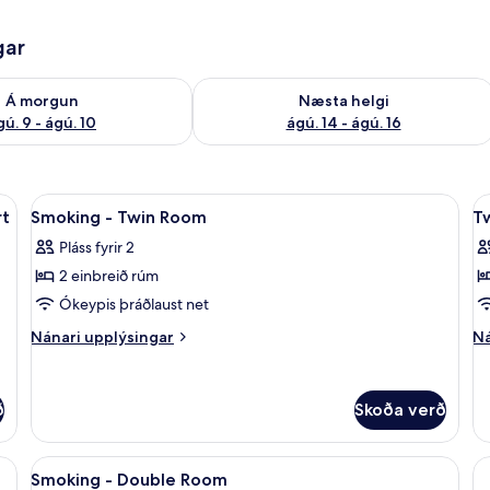
gar
ð á morgun ágú. 9 - ágú. 10
Athuga framboð næstu helgi ágú. 14 -
Á morgun
Næsta helgi
gú. 9 - ágú. 10
ágú. 14 - ágú. 16
rð, vinnuaðstaða fyrir fartölvur
Skoða
Öryggishólf í herbergi, skrifborð, vinn
S
5
rt
Smoking - Twin Room
T
allar
al
Pláss fyrir 2
myndir
m
2 einbreið rúm
fyrir
fy
Smoking
T
Ókeypis þráðlaust net
-
R
Nánari
Ná
Nánari upplýsingar
Ná
Twin
-
upplýsingar
up
fyrir
fy
Room
N
Smoking
Tw
S
ð
Skoða verð
-
R
Twin
-
Room
N
rð, vinnuaðstaða fyrir fartölvur
Skoða
Öryggishólf í herbergi, skrifborð, vinn
Sm
1
Smoking - Double Room