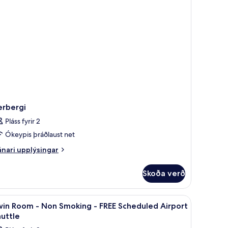
erbergi
Pláss fyrir 2
Ókeypis þráðlaust net
nari
nari upplýsingar
plýsingar
rir
Skoða verð
rbergi
uaðstaða fyrir fartölvur
koða
Öryggishólf í herbergi, skrifborð, vinnuaðstað
5
win Room - Non Smoking - FREE Scheduled Airport
lar
uttle
yndir