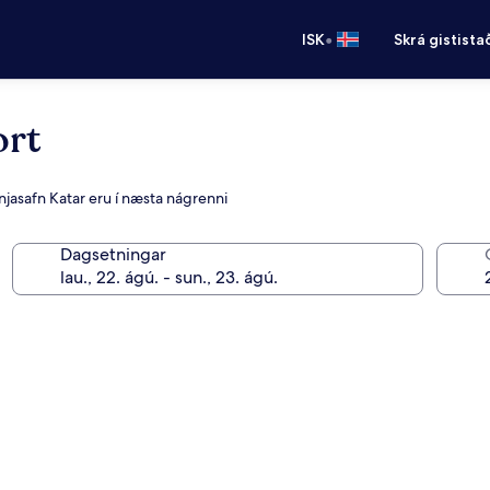
•
ISK
Skrá gistista
ort
njasafn Katar eru í næsta nágrenni
Dagsetningar