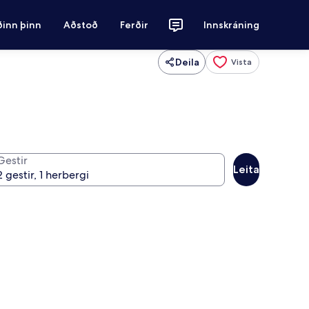
ðinn þinn
Aðstoð
Ferðir
Innskráning
Deila
Vista
Gestir
Leita