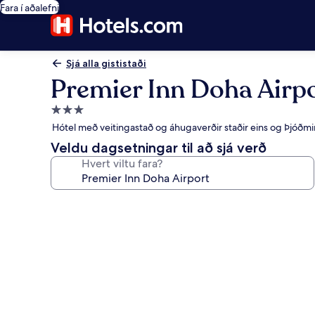
Fara í aðalefni
Sjá alla gististaði
Premier Inn Doha Airp
3.0
stjörnu
Hótel með veitingastað og áhugaverðir staðir eins og Þjóðmi
gististaður
Veldu dagsetningar til að sjá verð
Hvert viltu fara?
Myndasafn
fyrir
Premier
Inn
Doha
Airport