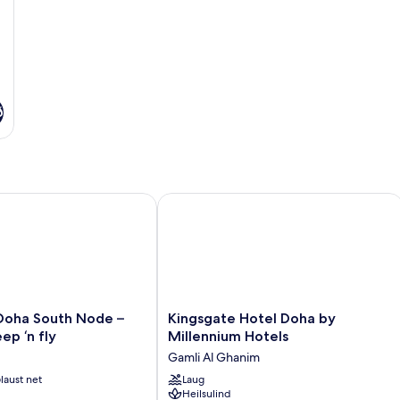
ð
a South Node – formerly sleep ‘n fly
Kingsgate Hotel Doha by Millennium 
Kingsgate
Doha South Node –
Kingsgate Hotel Doha by
Hotel
ep ‘n fly
Millennium Hotels
Doha
Gamli Al Ghanim
by
laust net
Millennium
Laug
Heilsulind
Hotels