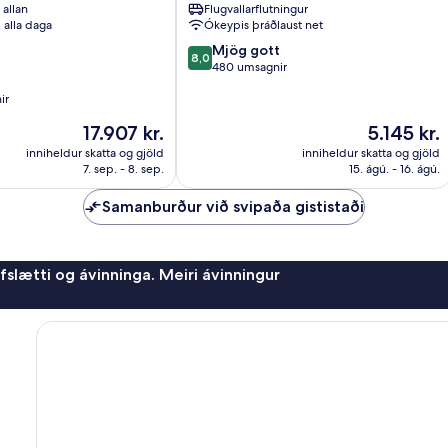
 allan
Flugvallarflutningur
Gamli
, alla daga
Ókeypis þráðlaust net
Al
8.0
Ghanim
Mjög gott
8,0
af
480 umsagnir
10,
ir
Mjög
gott,
Verðið
Verðið
17.907 kr.
5.145 kr.
480
er
er
inniheldur skatta og gjöld
inniheldur skatta og gjöld
umsagnir
17.907 kr.
5.145 kr.
7. sep. - 8. sep.
15. ágú. - 16. ágú.
Samanburður við svipaða gististaði
afslætti og ávinninga. Meiri ávinningur