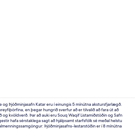
Sæti í anddyr
e og Þjóðminjasafn Katar eru í einungis 5 mínútna akstursfjarlægð.
 hreyfiþörfina, en þegar hungrið sverfur að er tilvalið að fara út að
og kvöldverð. Þar að auki eru Souq Waqif Listamiðstöðin og Safn
Öryggishólf í
 gestir hafa sérstaklega sagt að hjálpsamt starfsfólk sé meðal helstu
t í almenningssamgöngur: Þjóðminjasafns-lestarstöðin er í 8 mínútna