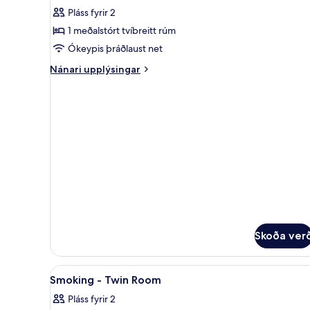
allar
Smoking
Airport
Pláss fyrir 2
-
myndir
Shuttle
FREE
1 meðalstórt tvíbreitt rúm
fyrir
Scheduled
Non-
Ókeypis þráðlaust net
Airport
Smoking
Shuttle
Nánari
Nánari upplýsingar
-
upplýsingar
fyrir
Double
Non-
Room
Smoking
-
Double
Room
Skoða ver
Skoða
Öryggishólf í herbergi, skrifbo
3
Smoking - Twin Room
allar
Pláss fyrir 2
myndir