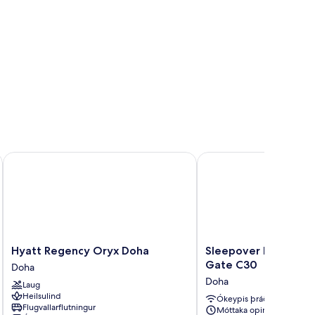
Hotels
Hyatt Regency Oryx Doha
Sleepover Doha North
Hyatt
Sleepover
Hyatt Regency Oryx Doha
Sleepover Doha Nor
Regency
Doha
Gate C30
Doha
Oryx
North
Doha
Laug
Doha
Node,
Heilsulind
Doha
Gate
Ókeypis þráðlaust net
Flugvallarflutningur
Móttaka opin allan
C30