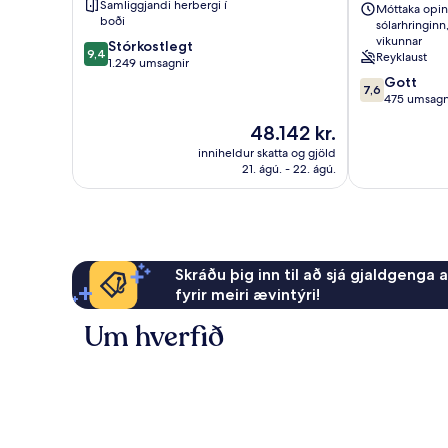
Samliggjandi herbergi í
Móttaka opin
sleep
boði
sólarhringinn
‘n
vikunnar
9.4
Stórkostlegt
fly
9,4
Reyklaust
af
1.249 umsagnir
Doha
10,
7.6
Gott
7,6
Stórkostlegt,
af
475 umsagn
1.249
10,
Verðið
48.142 kr.
umsagnir
Gott,
er
475
inniheldur skatta og gjöld
48.142 kr.
21. ágú. - 22. ágú.
umsagnir
Skráðu þig inn til að sjá gjaldgenga 
fyrir meiri ævintýri!
Um hverfið