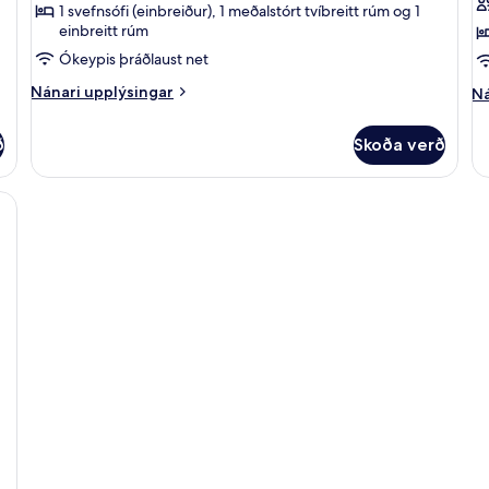
1 svefnsófi (einbreiður), 1 meðalstórt tvíbreitt rúm og 1
fyrir
fy
einbreitt rúm
Family
T
Ókeypis þráðlaust net
Room
R
-
-
Nánari
Nánari upplýsingar
Ná
Ná
upplýsingar
up
Non
N
fyrir
fy
Smoking
S
ð
Skoða verð
Family
Tw
-
Room
R
-
F
-
Non
N
S
Smoking
Sm
A
-
S
FR
Sc
Ai
Sh