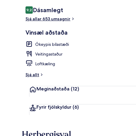
Umsagnir
Dásamlegt
9,2
9,2 af 10
Sjá allar 653 umsagnir
Morgunverður
Vinsæl aðstaða
Ókeypis bílastæði
Veitingastaður
Loftkæling
Sjá allt
Meginaðstaða
(12)
Fyrir fjölskyldur
(6)
Herbergisval